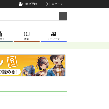
新規登録
ログイン
ネス
書籍
メディア化