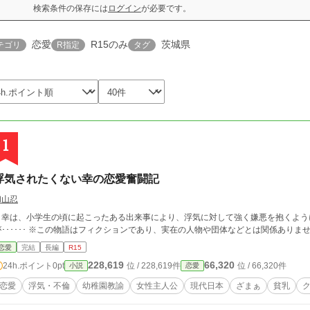
検索条件の保存には
ログイン
が必要です。
恋愛
R15のみ
茨城県
テゴリ
R指定
タグ
1
浮気されたくない幸の恋愛奮闘記
和山忍
幸は、小学生の頃に起こったある出来事により、浮気に対して強く嫌悪を抱くよう
が･･････ ※この物語はフィクションであり、実在の人物や団体などとは関係ありま
恋愛
完結
長編
R15
228,619
66,320
24h.ポイント
0pt
位 / 228,619件
位 / 66,320件
小説
恋愛
恋愛
浮気・不倫
幼稚園教諭
女性主人公
現代日本
ざまぁ
貧乳