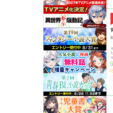
仁
そし
た