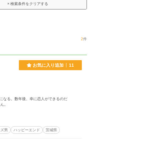
× 検索条件をクリアする
2
件
お気に入り追加
11
になる。数年後、幸に恋人ができるのだ
せん。
クズ男
ハッピーエンド
茨城県