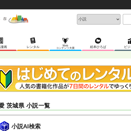
Web
稿漫画
レンタル
絵本ひろば
ビジ
コンテンツ大賞
愛 茨城県 小説一覧
小説AI検索