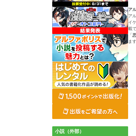
ア
ア
イ
載
「
ま
小説（外部）