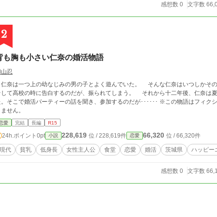
感想数 0
文字数 66,
2
背も胸も小さい仁奈の婚活物語
和山忍
奈は一つ上の幼なじみの男の子とよく遊んでいた。 そんな仁奈はいつしかその男の子に対して恋愛感情を抱くようになる。
て高校の時に告白するのだが、振られてしまう。 それから十二年後、仁奈は夏山食堂の店主として料理を作る生活を送ってい
。そこで婚活パーティーの話を聞き、参加するのだが･･････ ※この物語はフィクションであり、実在の人物や団体などとは関係あ
りません。
恋愛
完結
長編
R15
228,619
66,320
24h.ポイント
0pt
位 / 228,619件
位 / 66,320件
小説
恋愛
現代
貧乳
低身長
女性主人公
食堂
恋愛
婚活
茨城県
ハッピー
感想数 0
文字数 66,