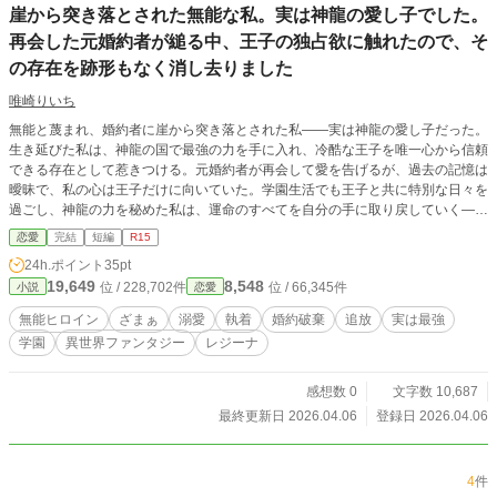
崖から突き落とされた無能な私。実は神龍の愛し子でした。
再会した元婚約者が縋る中、王子の独占欲に触れたので、そ
の存在を跡形もなく消し去りました
唯崎りいち
無能と蔑まれ、婚約者に崖から突き落とされた私――実は神龍の愛し子だった。
生き延びた私は、神龍の国で最強の力を手に入れ、冷酷な王子を唯一心から信頼
できる存在として惹きつける。元婚約者が再会して愛を告げるが、過去の記憶は
曖昧で、私の心は王子だけに向いていた。学園生活でも王子と共に特別な日々を
過ごし、神龍の力を秘めた私は、運命のすべてを自分の手に取り戻していく―
―。無能と呼ばれた少女の逆転劇、愛と魔力の学園ファンタジー。
恋愛
完結
短編
R15
24h.ポイント
35pt
19,649
8,548
位 / 228,702件
位 / 66,345件
小説
恋愛
無能ヒロイン
ざまぁ
溺愛
執着
婚約破棄
追放
実は最強
学園
異世界ファンタジー
レジーナ
感想数 0
文字数 10,687
最終更新日 2026.04.06
登録日 2026.04.06
4
件