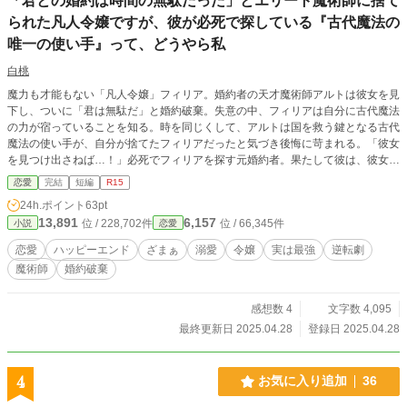
「君との婚約は時間の無駄だった」とエリート魔術師に捨て
られた凡人令嬢ですが、彼が必死で探している『古代魔法の
唯一の使い手』って、どうやら私
白桃
魔力も才能もない「凡人令嬢」フィリア。婚約者の天才魔術師アルトは彼女を見
下し、ついに「君は無駄だ」と婚約破棄。失意の中、フィリアは自分に古代魔法
の力が宿っていることを知る。時を同じくして、アルトは国を救う鍵となる古代
魔法の使い手が、自分が捨てたフィリアだったと気づき後悔に苛まれる。「彼女
を見つけ出さねば…！」必死でフィリアを探す元婚約者。果たして彼は、彼女に
許されるのか？
恋愛
完結
短編
R15
24h.ポイント
63pt
13,891
6,157
位 / 228,702件
位 / 66,345件
小説
恋愛
恋愛
ハッピーエンド
ざまぁ
溺愛
令嬢
実は最強
逆転劇
魔術師
婚約破棄
感想数 4
文字数 4,095
最終更新日 2025.04.28
登録日 2025.04.28
4
お気に入り追加
36