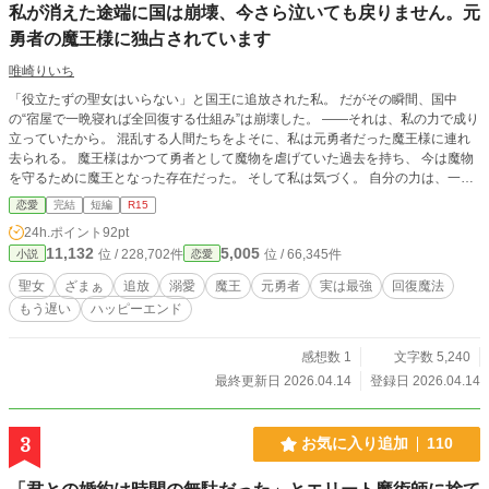
私が消えた途端に国は崩壊、今さら泣いても戻りません。元
勇者の魔王様に独占されています
唯崎りいち
「役立たずの聖女はいらない」と国王に追放された私。 だがその瞬間、国中
の“宿屋で一晩寝れば全回復する仕組み”は崩壊した。 ――それは、私の力で成り
立っていたから。 混乱する人間たちをよそに、私は元勇者だった魔王様に連れ
去られる。 魔王様はかつて勇者として魔物を虐げていた過去を持ち、 今は魔物
を守るために魔王となった存在だった。 そして私は気づく。 自分の力は、一人
を癒すだけでなく――世界そのものを支えていたのだと。 やがて回復手段を失
恋愛
完結
短編
R15
った勇者たちは崩壊し、 国王は失脚、国は混乱に陥る。 それでも私は戻らな
24h.ポイント
92pt
い。 「君は俺のものだ。一生手放さない」 元勇者の魔王様に囲われ、甘やかさ
11,132
5,005
位 / 228,702件
位 / 66,345件
小説
恋愛
れ、溺愛されながら、 私は魔王城で幸せに暮らしています。 今さら「帰ってき
て」と言われても、もう遅いのです。
聖女
ざまぁ
追放
溺愛
魔王
元勇者
実は最強
回復魔法
もう遅い
ハッピーエンド
感想数 1
文字数 5,240
最終更新日 2026.04.14
登録日 2026.04.14
3
お気に入り追加
110