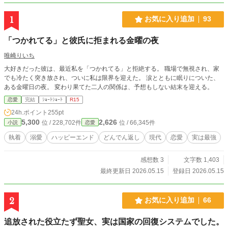
1
お気に入り追加
93
「つかれてる」と彼氏に拒まれる金曜の夜
唯崎りいち
大好きだった彼は、最近私を「つかれてる」と拒絶する。 職場で無視され、家
でも冷たく突き放され、ついに私は限界を迎えた。 涙とともに眠りについた、
ある金曜日の夜。 変わり果てた二人の関係は、予想もしない結末を迎える。
恋愛
完結
ｼｮｰﾄｼｮｰﾄ
R15
24h.ポイント
255pt
5,300
2,626
位 / 228,702件
位 / 66,345件
小説
恋愛
執着
溺愛
ハッピーエンド
どんでん返し
現代
恋愛
実は最強
感想数 3
文字数 1,403
最終更新日 2026.05.15
登録日 2026.05.15
2
お気に入り追加
66
追放された役立たず聖女、実は国家の回復システムでした。