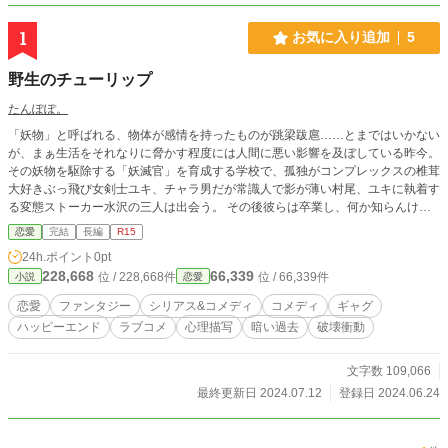
1
お気に入り追加
5
野生のチューリップ
たんぽぽ。
「妖物」と呼ばれる、物体が感情を持ったものが跳梁跋扈……とまではいかない
が、まぁ生活をそれなりに脅かす程度には人間に悪い影響を及ぼしている昨今。
その妖物を駆除する「妖滅官」を育成する学校で、孤独がコンプレックスの椎茸
大好きぶっ飛び女剣士ユキ、チャラ男だが常識人で影が薄い村尾、ユキに執着す
る変態ストーカー水沢の三人は出会う。 その後彼らは卒業し、何か知らんけど
子供の頃から損ばかりしているサイコパス予備軍の白羽、スピード感溢れる妖刀
恋愛
完結
長編
R15
「隼」、ドケチ道をひた走る良い上司篠崎らが登場、物語は加速したり、しなか
24h.ポイント
0pt
ったりする。 やがてユキは、なんやかんやあったせいでいわゆる燃え尽き症候
228,668
66,339
位 / 228,668件
位 / 66,339件
小説
恋愛
群を発症、自ら破滅への道を望むようになる。 ユキよ、失った又はそう自分が
思い込んでいる全てを取り戻せ！ それと並行して椎茸栽培キットの取扱いを極
恋愛
ファンタジー
シリアス&コメディ
コメディ
ギャグ
めろ‼︎ そしてストーカー水沢の想いは最終的にユキの心の臓に届くのか⁈ 彼ら
ハッピーエンド
ラブコメ
心理描写
暗い過去
破壊衝動
の頭蓋内にお花が咲き乱れ青い鳥が飛び交いどじょっこだのふなっこだのが狂喜
乱舞する季節は果たして訪れるのか⁈ ストーカーの・ストーカーによる・ストー
カーのための（ラブ）ストーリー。主題は「純愛（？）」及び「人生の分岐
文字数 109,066
点」。 ハッピーエンドです。 尚、上でストーカーストーカー連呼したが、スト
最終更新日 2024.07.12
登録日 2024.06.24
ーカー行為を推奨している訳では決して無いことを明記しておく念の為！ 駄
目、絶対‼︎