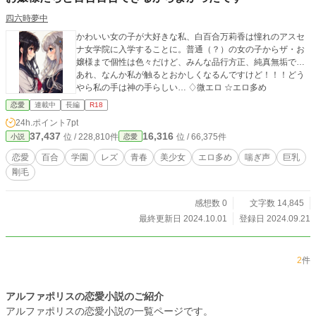
四六時夢中
かわいい女の子が大好きな私、白百合万莉香は憧れのアスセ
ナ女学院に入学することに。普通（？）の女の子からザ・お
嬢様まで個性は色々だけど、みんな品行方正、純真無垢で…
あれ、なんか私が触るとおかしくなるんですけど！！！どう
やら私の手は神の手らしい… ♢微エロ ☆エロ多め
恋愛
連載中
長編
R18
24h.ポイント
7pt
37,437
16,316
位 / 228,810件
位 / 66,375件
小説
恋愛
恋愛
百合
学園
レズ
青春
美少女
エロ多め
喘ぎ声
巨乳
剛毛
感想数 0
文字数 14,845
最終更新日 2024.10.01
登録日 2024.09.21
2
件
アルファポリスの恋愛小説のご紹介
アルファポリスの恋愛小説の一覧ページです。