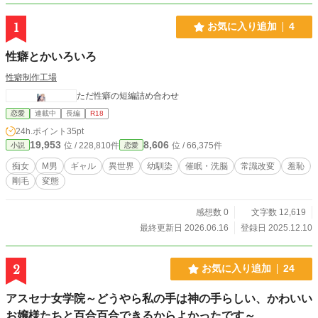
1
お気に入り追加
4
性癖とかいろいろ
性癖制作工場
ただ性癖の短編詰め合わせ
恋愛
連載中
長編
R18
24h.ポイント
35pt
19,953
8,606
位 / 228,810件
位 / 66,375件
小説
恋愛
痴女
M男
ギャル
異世界
幼馴染
催眠・洗脳
常識改変
羞恥
剛毛
変態
感想数 0
文字数 12,619
最終更新日 2026.06.16
登録日 2025.12.10
2
お気に入り追加
24
アスセナ女学院～どうやら私の手は神の手らしい、かわいい
お嬢様たちと百合百合できるからよかったです～