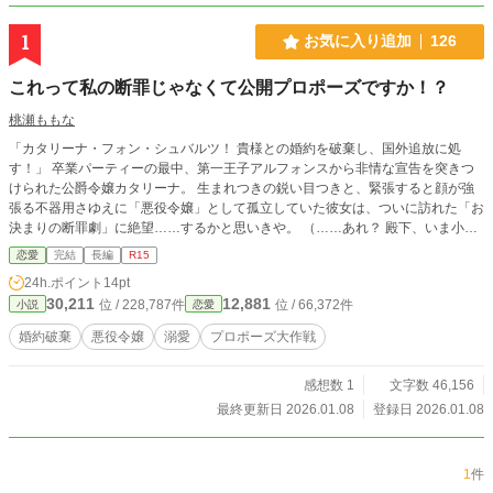
1
お気に入り追加
126
これって私の断罪じゃなくて公開プロポーズですか！？
桃瀬ももな
「カタリーナ・フォン・シュバルツ！ 貴様との婚約を破棄し、国外追放に処
す！」 卒業パーティーの最中、第一王子アルフォンスから非情な宣告を突きつ
けられた公爵令嬢カタリーナ。 生まれつきの鋭い目つきと、緊張すると顔が強
張る不器用さゆえに「悪役令嬢」として孤立していた彼女は、ついに訪れた「お
決まりの断罪劇」に絶望……するかと思いきや。 （……あれ？ 殿下、いま小さ
く「よっしゃあ！」ってガッツポーズしませんでした!?）
恋愛
完結
長編
R15
24h.ポイント
14pt
30,211
12,881
位 / 228,787件
位 / 66,372件
小説
恋愛
婚約破棄
悪役令嬢
溺愛
プロポーズ大作戦
感想数 1
文字数 46,156
最終更新日 2026.01.08
登録日 2026.01.08
1
件