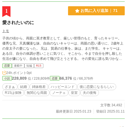
1
お気に入り追加
71
愛されたいのに
トモ
子供の頃から、両親に英才教育として、厳しい管理のもと、育ったキャリー。
優秀な兄、天真爛漫な妹、自由のないキャリーは、両親の思い通りに、2歳年上
の皇太子の妻になった。 兄は、貿易の仕事を。妹は、まだ学生。 キャリーは、
ある日、自分の体調が悪いことに気づく。 そこから、今まで自分を押し殺した
生活が嫌になり、自由を求めて飛び立とうとする。 その変化に誰も気づかなか
った… 気づいた頃には、従順だったキャリーはもう存在しなくなっていた
恋愛
連載中
短編
R15
24h.ポイント
0pt
228,809
66,376
位 / 228,809件
位 / 66,376件
小説
恋愛
ざまぁ
結婚
姉妹格差
ハッピーエンド
後に恋愛になるらしい
R15は保険
無関心な両親
ノーチェ
皇室
夫の後悔
文字数 34,492
最終更新日 2025.01.23
登録日 2025.01.11