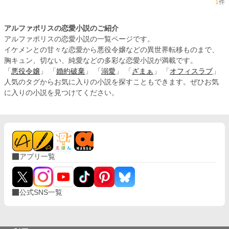
1
件
アルファポリスの恋愛小説のご紹介
アルファポリスの恋愛小説の一覧ページです。
イケメンとの甘々な恋愛から悪役令嬢などの異世界転移ものまで、
胸キュン、切ない、純愛などの多彩な恋愛小説が満載です。
「
悪役令嬢
」 「
婚約破棄
」 「
溺愛
」 「
ざまぁ
」 「
オフィスラブ
」
人気のタグからお気に入りの小説を探すこともできます。ぜひお気
に入りの小説を見つけてください。
アプリ一覧
公式SNS一覧