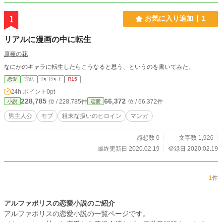
1
お気に入り追加
1
リアルに漫画の中に転生
原種の花
なにかのキャラに転生したらこうなると思う、というのを書いてみた。
恋愛
完結
ｼｮｰﾄｼｮｰﾄ
R15
24h.ポイント
0pt
228,785
66,372
位 / 228,785件
位 / 66,372件
小説
恋愛
男主人公
モブ
粗末な扱いのヒロイン
マンガ
感想数 0
文字数 1,926
最終更新日 2020.02.19
登録日 2020.02.19
1
件
アルファポリスの恋愛小説のご紹介
アルファポリスの恋愛小説の一覧ページです。