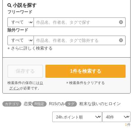
小説を探す
フリーワード
除外ワード
+ さらに詳しく検索する
保存する
1
件を検索する
検索条件の保存には
ロ
× 検索条件をクリアする
グイン
が必要です。
恋愛
R15のみ
粗末な扱いのヒロイン
カテゴリ
R指定
タグ
1
件