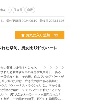
要素あり
覗き見
恋愛
541
最終更新日 2024.06.10
登録日 2023.11.06
お気に入り追加
92
れた挙句、男女比1対9のハーレ
日奈の美乳に釘付けとなった。 ◇ ◇ ◇ ◇
生まれた恋愛経験ゼロの鈍感系童貞男子。 ある
一目惚れする。 その後、住んでいたアパートが
ハウス『ヴィーナス・ラウンジ』に、向かう途
という、男1人に女9人のハーレム空間だった！
した幼馴染み、
ドル並みに可愛い実の妹、スリム系美女の大学の
甘く刺激的な恋の嵐が巻き起こる。 果たし