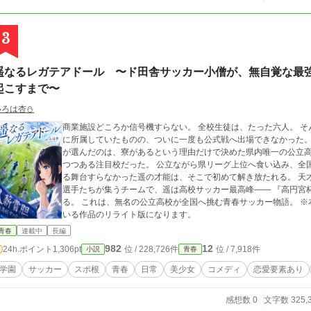
3
遥なるレガテアドール 〜ド田舎サッカー小僧が、無自覚な最
起こすまで〜
ろは杏⛄️
商業施設どころか信号機すらない。 全校生徒は、たった六人。 そんな超ド田舎で育った遥は、中学時代サッカー部
に所属していたものの、ついに一度も公式戦へ出場できなかった。 「こんな田舎、絶対に出てやる」 その一心で
が選んだのは、寮があるという理由だけで決めた県内唯一の公立高校。 だがその高校は、今まさに急速に
つつある注目校だった。 公立ながら県リーグ上位へ食い込み、全国を目指し始めていたのである。 これまで披露す
る舞台すらなかった遥の才能は、そこで初めて解き放たれる。 天才。凡人。変人。奇才。 それぞれの想いを抱えた
選手たちが集うチームで、遥は高校サッカー最高峰―― 『高円宮杯 JFA U-18 プレミアリーグ』への挑戦を始め
る。 これは、無名の公立高校が全国へ挑む青春サッカー物語。 ※本作はカクヨム、ノベルアッププラスに投稿して
いる作品のリライト版になります。
青春
連載中
長編
982
12
24h.ポイント
1,306pt
位 / 228,726件
位 / 7,918件
小説
青春
学園
サッカー
スポ根
青春
日常
美少女
コメディ
恋愛要素あり
感想数 0
文字数 325,