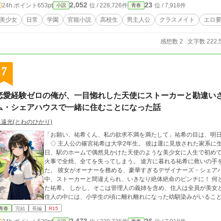
2,052
23
24h.ポイント
653pt
位 / 228,726件
位 / 7,918件
小説
青春
美少女
日常
学園
官能小説
高校生
男主人公
クラスメイト
エロ
感想数 2
文字数 222,
7
恋愛経験ゼロの俺が、一目惚れした天使にストーカーと勘違いさ
ム・シェアハウスで一緒に住むことになった話
永遠光(とわのひかり)
「お願い、祐希くん、私の欲求不満を満たして」祐希の目は、明
◇ 主人公の篠宮祐希は大学2年生。 彼は運に見放された家系に
日、駅のホームで偶然見かけた天使のような美少女に人生で初めて
火事で全焼、全てを失ってしまう。 途方に暮れる祐希に救いの手を差し伸べたのは、亡き兄の妻である義姉だっ
た。 彼女がオーナーを務める、豪華すぎるデザイナーズ・シェア
中、ストーカーと間違えられ、いきなり絶体絶命のピンチに！ 何とか疑いが晴れ、シェアハウスに住むことになっ
た祐希。 しかし、そこは管理人の義姉を含め、住人は全員が美女
住人の中には、小学生の頃に離れ離れになった幼馴染みがいることも判明。 一目惚れの相手、再会
プロポーション抜群で美人の義姉、バイト先の年下美少女、アイ
青春
完結
長編
R15
後輩、そして個性豊かな美女たち…… 恋愛経験ゼロの祐希の周りで、