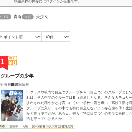
検索条件の保存には
ログイン
が必要です。
青春
美少女
テゴリ
タグ
1
Bグループの少年
櫻井春輝
書籍情報
クラスや校内で目立つグループをＡ（目立つ）のグループとして
れば、その中間のグループはＢ（普通）となる。そんなカテゴリ
まわされた穏やかとは言いにくい中学校生活と違い、高校生活は
グループに入り、その中でも特に目立たないよう存在感を薄く生
かと誓う少年だが、ある日、特Ａ（特に目立つ）の美少女を助け
活を守っていけるのか……？
青春
連載中
長編
第4回青春小説大賞 読者賞受賞