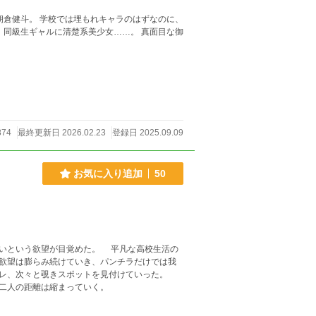
ラのはずなのに、
ギャルに清楚系美少女……。 真面目な御
874
最終更新日 2026.02.23
登録日 2025.09.09
お気に入り追加
50
いという欲望が目覚めた。 平凡な高校生活の
欲望は膨らみ続けていき、パンチラだけでは我
イレ、次々と覗きスポットを見付けていった。
二人の距離は縮まっていく。