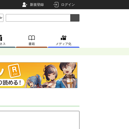
新規登録
ログイン
ネス
書籍
メディア化