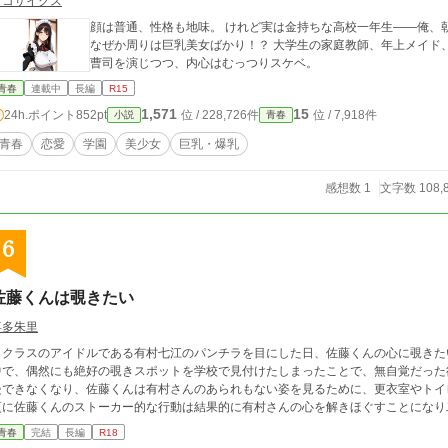
ピコサイクス
顔は普通、性格も地味。 けれど実は金持ちな高校一年生――俺、朝倉健斗。 学校では埋もれキャ
なぜか周りは巨乳美女ばかり！？ 大学生の家庭教師、年上メイド、同級生
曹司を演じつつ、内心はむっつりスケベ。
青春
連載中
長編
R15
1,571
15
24h.ポイント
852pt
位 / 228,726件
位 / 7,918件
小説
青春
青春
恋愛
学園
美少女
巨乳・爆乳
感想数 1
文字数 108,
6
佐藤くんは覗きたい
喜多朱里
クラスのアイドルである有村七江のパンチラを目にした日、佐藤くんの心に覗きた
中で、偶然にも絶好の覗きスポットを学校で見付けたしまったことで、無自覚だった
慢できなくなり、佐藤くんは有村さんのあられもない姿を見るために、更衣室やト
更に佐藤くんのストーカー的な行動は結果的に有村さんの心を解きほぐすことになり
青春
完結
長編
R18