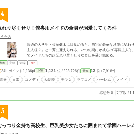
4
至れり尽くせり！僕専用メイドの全員が溺愛してくる件
こうたろ
普通の大学生・佐藤健太は目覚めると、自宅が豪華な洋館に変わり
主人様？」と一斉に迎えられる。いつの間にか彼らの“専属主人”
でメイドたちの超至れり尽くせりな奉仕を受け始める。
青春
完結
短編
R15
1,121
13
24h.ポイント
1,136pt
位 / 228,726件
位 / 7,918件
小説
青春
青春
日常
コメディ
幼馴染
美少女
ラブコメ
ハーレム
メイド
感想数 0
文字数 21,
5
むっつり金持ち高校生、巨乳美少女たちに囲まれて学園ハーレ