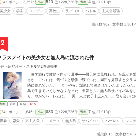
523
4
24h.ポイント
2,357pt
位 / 228,726件
位 / 7,918件
小説
青春
美少女
学園
コメディ
高校生
ラブコメ
バトル
主人公最強
感想数 902
文字数 1,361,
2
クラスメイトの美少女と無人島に流された件
桜井正宗@オートスキル第1巻発売中
修学旅行で離島へ向かう最中――悪天候に見舞われ、台風が直撃
さか てつ）は、気づくと砂浜で寝ていた。周囲を見渡すとクラ
隣に倒れていた。 どうやら、漂流して流されていたようだった。 帰ろうにも島は『無人島』。 しばらくは
島で生きていくしかなくなった。天音と共に無人島サバイバルを
り、やがてハーレムに。 男一人と女子十五人で……取り合
青春
完結
長編
R15
683
7
24h.ポイント
1,846pt
位 / 228,726件
位 / 7,918件
小説
青春
青春
恋愛
男主人公
コメディ
無人島
サバイバル
ハーレム
ツン
感想数 15
文字数 578,