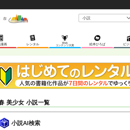
Web
稿漫画
レンタル
絵本ひろば
ビジ
コンテンツ大賞
春 美少女 小説一覧
小説AI検索