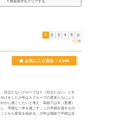
× 検索条件をクリアする
1
2
3
4
5
213
件
お気に入り追加
8,506
、目立たないグループはＣ（目立たない）とす
ー分けをした少年はＡグループの悪友たちにふり
穏やかに過ごしたいと考え、高校ではＢ（普通）
活し、平穏な一年を過ごす。この平穏を逃すもの
たことから変化を始める。少年は地味で平穏な生