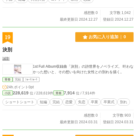
感想数 0
文字数 1,042
最終更新日 2024.12.27
登録日 2024.12.27
19
お気に入り追加
0
決別
誠影
1st Full Album収録曲「決別」の詩世界をノベライズ。 叶わな
かった想いと、その想いを向けた女性との別れを描く。
青春
完結
ｼｮｰﾄｼｮｰﾄ
24h.ポイント
0pt
228,619
7,914
位 / 228,619件
位 / 7,914件
小説
青春
ショートショート
短編
完結
恋愛
失恋
卒業
卒業式
別れ
感想数 0
文字数 903
最終更新日 2024.03.31
登録日 2024.03.31