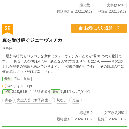
感想数 0
文字数 690
最終更新日 2021.08.18
登録日 2021.08.18
29
お気に入り追加
2
翼を受け継ぐジェーヴォチカ
八島唯
場所も時代もバラバラな少女（ジェーヴォチカ）たちが”翼”をつなぐ物語で
す。 ある一人の”終わり”が、新たな人物の”始まり”へと繋がり―――その繰り
返しが歴史の物語を紡いでいきます。 短編の繋がりですが、その短編の中に
何か感じていただけば幸いです。
青春
完結
短編
24h.ポイント
0pt
228,619
7,914
位 / 228,619件
位 / 7,914件
小説
青春
青春
女主人公（女子高生）
切ない
短編
感想数 0
文字数 2,250
最終更新日 2024.08.07
登録日 2024.08.07