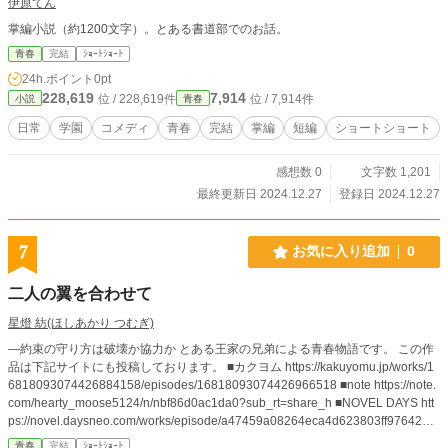
伊原てん
掌編小説（約1200文字）。とある書道部でのお話。
青春
完結
ｼｮｰﾄｼｮｰﾄ
24h.ポイント
0pt
228,619
7,914
位 / 228,619件
位 / 7,914件
小説
青春
日常
学園
コメディ
青春
完結
掌編
短編
ショートショート
感想数 0
文字数 1,201
最終更新日 2024.12.27
登録日 2024.12.27
7
お気に入り追加
0
二人の翼を合わせて
星燈 紡(ほしあかり つむぎ)
―約束の守り方は破壊か協力か とある王家の兄弟による青春物語です。 この作
品は下記サイトにも投稿しております。 ■カクヨム https://kakuyomu.jp/works/1
6818093074426884158/episodes/16818093074426966518 ■note https://note.
com/hearty_moose5124/n/nbf86d0ac1da0?sub_rt=share_h ■NOVEL DAYS htt
ps://novel.daysneo.com/works/episode/a47459a08264eca4d623803ff97642ed.
html ■ノベルアップ+ https://novelup.plus/story/305333005/879281688 ■小説家
青春
完結
ｼｮｰﾄｼｮｰﾄ