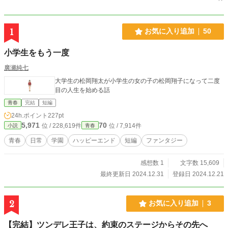
1
お気に入り追加
50
小学生をもう一度
廣瀬純七
大学生の松岡翔太が小学生の女の子の松岡翔子になって二度
目の人生を始める話
青春
完結
短編
24h.ポイント
227pt
5,971
70
位 / 228,619件
位 / 7,914件
小説
青春
青春
日常
学園
ハッピーエンド
短編
ファンタジー
感想数 1
文字数 15,609
最終更新日 2024.12.31
登録日 2024.12.21
2
お気に入り追加
3
【完結】ツンデレ王子は、約束のステージからその先へ