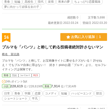
青春
短編
高校生
現代
友情
将来の夢
ちょっぴり恋愛風味
夢に向かって頑張る女の子
感想数 0
文字数 5,698
最終更新日 2022.03.24
登録日 2022.03.20
24
お気に入り追加
1
ブルマを「パンツ」と称して釣る投稿者絶対許さないマン
椎名 富比路
ブルマを「パンツ」と称して、お宝画像サイトに乗せるクズがいる！ 許せね
え！ でもブルマ自体に罪はない！ 好き！ pixivお題「ブルマ」より。 セルフレ
イティングは保険です。
青春
完結
ｼｮｰﾄｼｮｰﾄ
R15
24h.ポイント
0pt
228,619
7,914
位 / 228,619件
位 / 7,914件
小説
青春
日常
青春
学園
恋愛
コメディ
短編
ハッピーエンド
部活
ショートショート
平凡