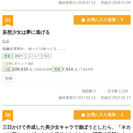
会いに行かなかったんだろう……！」 押し寄せる遅すぎた後
最終更新日 2026.07.12
登録日 2026.07.09
悔と自責の念。 激しい涙のなかで眠りについた私が目を覚ま
したのは、見渡す限り乳白色の光に満ちたミステリアスな空
間――現世と常世の狭間にある『境界の館』だった。 そこで
35
お気に入り追加
0
私を迎えたのは、かつて現世で罪を犯し、その償いのために
迷い子を待つ完璧な執事――『夢尋ね人』。 仕立ての良い黒
妄想少女は夢に逃げる
の燕尾服を隙なく着こなし、銀縁眼鏡の奥に深い哀愁を秘め
た彼は、自責の念に押し潰されそうな私に、静かに、優しく
ひさ
手を差し伸べる。 「あなたの後悔を、ひとつだけ取り戻せる
短編を何本か。 ゆっくりゆっくり……。
場所へ案内いたしましょう」 お婆ちゃんともう一度だけ会え
る時間は、世界の理（ことわり）が綻ぶ、わずか五分間。 し
青春
連載中
ｼｮｰﾄｼｮｰﾄ
R18
かしそのためには、一つだけ厳しい条件をクリアしなければ
24h.ポイント
0pt
ならなかった。 それは、火をつけると一時間できっかり燃え
228,619
7,914
位 / 228,619件
位 / 7,914件
小説
青春
尽きる二本の風変わりな線香「常世霊香（とこよれいこ
う）」を使い、正確に【十五分間】という時間を計り出すこ
短編
と。 途中で折ることもできない頑丈な線香二本で、どうやっ
て十五分という中途半端な時間を作り出すのか？ もし一秒で
感想数 0
文字数 1,220
も狂えば、二度とお婆ちゃんには会えない。プレッシャーと
タイムリミットが迫る中、私は、お婆ちゃんが愛したアイド
最終更新日 2017.01.13
登録日 2017.01.13
ルの「あるライブ映像」から、ひとつの閃きを得る――。 果
たして私は無事に謎を解き、お婆ちゃんに「ありがとう」を
伝えることができるのか？ ウザかったはずの「推し語り」
36
お気に入り追加
2
が、今ではこんなにも愛おしくて切ない。 大切な人を失った
すべての現代人に贈る、切なくも爽やかな、笑顔を取り戻す
三日かけて作成した美少女キャラで遊ぼうとしたら、「ネカ
ための奇跡の物語。