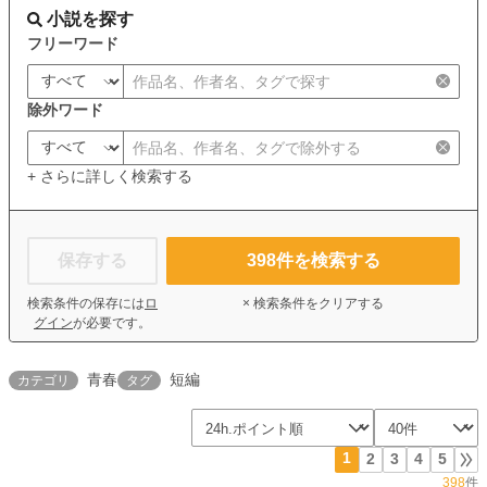
小説を探す
フリーワード
除外ワード
+ さらに詳しく検索する
保存する
398
件を検索する
検索条件の保存には
ロ
× 検索条件をクリアする
グイン
が必要です。
青春
短編
カテゴリ
タグ
1
2
3
4
5
398
件