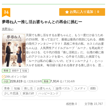
34
お気に入り追加
0
夢尋ね人ー推し活お婆ちゃんとの再会に挑むー
光野るい
天国でも推し活をするお婆ちゃんと、もう一度だけ会うため
の15分間。 笑って泣けて、最後は最高の笑顔になれる、感動
の現代ファンタジードラマ！ 高校二年生の私、カスミのお婆
ちゃんは、人気男性アイドルグループ「ルーク」を死ぬ気で
追いかける、七十代の現役『推し活戦士』だ。 仏壇の横に推
しのアクリルスタンドを並べ、心不全で入院した病室でも
「ルークは私の心臓にいいの。ビタミンルークよ！」とハッ
スルする始末。 毎日繰り返される熱すぎる推し語りを、思春
期の私はいつしか「うっとうしい」と感じてしまい、友達と
青春
連載中
短編
の約束を言い訳にして、お見舞いに行くのをやめてしまっ
24h.ポイント
0pt
た。 どうせ、すぐに退院して戻ってくる。 そう高を括ってい
228,619
7,914
位 / 228,619件
位 / 7,914件
小説
青春
たのに――お婆ちゃんは、ある日突然、帰らぬ人となってし
まう。 葬儀のあと、病室の遺品整理で見つけたのは、一冊の
青春
短編
推し活
お婆ちゃん
論理パズル
コメディ
感動
分厚いアルバムだった。 赤ん坊の頃から高校の入学式まで、
少し不思議
家族の絆
ハッピーエンド
私の一瞬一瞬の笑顔がびっしりと収められた思い出の束。お
婆ちゃんは、大好きなアイドルと同じくらい、孫である私の
写真を最期まで大切に眺めていたのだ。 「どうして、もっと
感想数 0
文字数 15,767