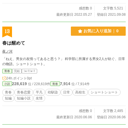
感想数 0
文字数 5,521
最終更新日 2022.05.27
登録日 2021.09.08
13
お気に入り追加
0
春は醒めて
夜ノ河
「ねえ、男女の友情ってあると思う？」 科学部に所属する男女2人が紡ぐ、日常
の物語。ショートショート。
青春
完結
ｼｮｰﾄｼｮｰﾄ
24h.ポイント
0pt
228,619
7,914
位 / 228,619件
位 / 7,914件
小説
青春
青春
青春恋愛
平凡
幼馴染
日常
高校生
ショートショート
短編
短編小説
友情
感想数 0
文字数 2,485
最終更新日 2020.06.06
登録日 2020.06.06