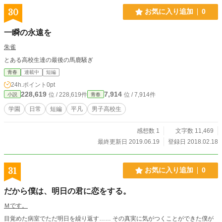
30
お気に入り追加
0
一瞬の永遠を
朱雀
とある高校生達の最後の馬鹿騒ぎ
青春
連載中
短編
24h.ポイント
0pt
228,619
7,914
位 / 228,619件
位 / 7,914件
小説
青春
学園
日常
短編
平凡
男子高校生
感想数 1
文字数 11,469
最終更新日 2019.06.19
登録日 2018.02.18
31
お気に入り追加
0
だから僕は、明日の君に恋をする。
Ｍです。
目覚めた病室でただ明日を繰り返す…… その真実に気がつくことができた僕が