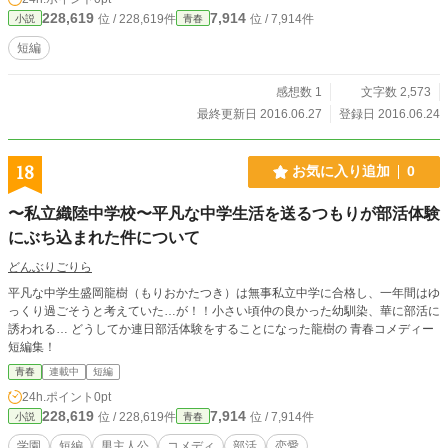
228,619
7,914
位 / 228,619件
位 / 7,914件
小説
青春
短編
感想数 1
文字数 2,573
最終更新日 2016.06.27
登録日 2016.06.24
18
お気に入り追加
0
〜私立織陸中学校〜平凡な中学生活を送るつもりが部活体験
にぶち込まれた件について
どんぶりごりら
平凡な中学生盛岡龍樹（もりおかたつき）は無事私立中学に合格し、一年間はゆ
っくり過ごそうと考えていた…が！！小さい頃仲の良かった幼馴染、華に部活に
誘われる… どうしてか連日部活体験をすることになった龍樹の 青春コメディー
短編集！
青春
連載中
短編
24h.ポイント
0pt
228,619
7,914
位 / 228,619件
位 / 7,914件
小説
青春
学園
短編
男主人公
コメディ
部活
恋愛