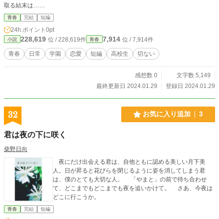
取る結末は……
青春
完結
短編
24h.ポイント
0pt
228,619
7,914
位 / 228,619件
位 / 7,914件
小説
青春
青春
日常
学園
恋愛
短編
高校生
切ない
感想数 0
文字数 5,149
最終更新日 2024.01.29
登録日 2024.01.29
32
お気に入り追加
3
君は夜の下に咲く
柴野日向
夜にだけ出会える君は、自他ともに認める美しい月下美
人。日が昇ると花びらを閉じるように姿を消してしまう君
は、僕のとても大切な人。 「やまと」の前で待ち合わせ
て、どこまでもどこまでも夜を追いかけて。 さあ、今夜は
どこに行こうか。
青春
完結
短編