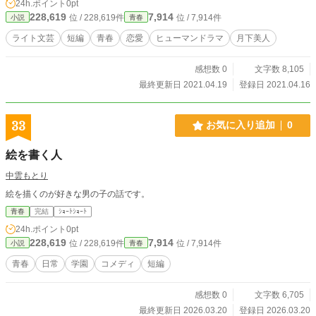
24h.ポイント
0pt
228,619
7,914
位 / 228,619件
位 / 7,914件
小説
青春
ライト文芸
短編
青春
恋愛
ヒューマンドラマ
月下美人
感想数 0
文字数 8,105
最終更新日 2021.04.19
登録日 2021.04.16
33
お気に入り追加
0
絵を書く人
中雲もとり
絵を描くのが好きな男の子の話です。
青春
完結
ｼｮｰﾄｼｮｰﾄ
24h.ポイント
0pt
228,619
7,914
位 / 228,619件
位 / 7,914件
小説
青春
青春
日常
学園
コメディ
短編
感想数 0
文字数 6,705
最終更新日 2026.03.20
登録日 2026.03.20