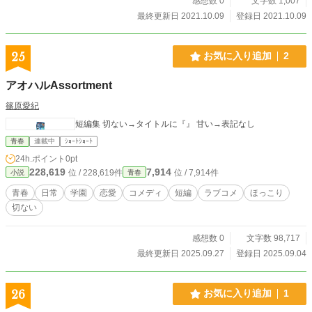
感想数 0
文字数 1,007
最終更新日 2021.10.09
登録日 2021.10.09
25
お気に入り追加
2
アオハルAssortment
篠原愛紀
短編集 切ない→タイトルに『』 甘い→表記なし
青春
連載中
ｼｮｰﾄｼｮｰﾄ
24h.ポイント
0pt
228,619
7,914
位 / 228,619件
位 / 7,914件
小説
青春
青春
日常
学園
恋愛
コメディ
短編
ラブコメ
ほっこり
切ない
感想数 0
文字数 98,717
最終更新日 2025.09.27
登録日 2025.09.04
26
お気に入り追加
1