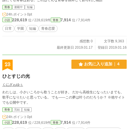
青春
連載中
短編
24h.ポイント
0pt
228,619
7,914
位 / 228,619件
位 / 7,914件
小説
青春
日常
学園
短編
青春恋愛
感想数 0
文字数 9,363
最終更新日 2019.01.17
登録日 2019.01.16
23
お気に入り追加
4
ひとすじの光
くにざゎゆぅ
わたしは、小さいころから歌うことが好き。 だから高校生になったいまでも、
歌手になりたいと思っている。 でも――この夢は叶うのだろうか？ ※他サイト
でも公開中です。
青春
完結
短編
24h.ポイント
0pt
228,619
7,914
位 / 228,619件
位 / 7,914件
小説
青春