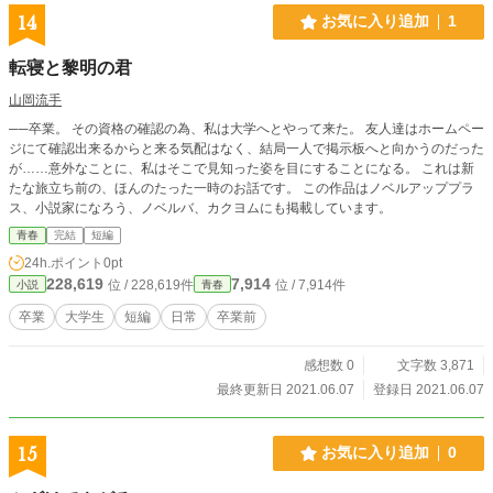
14
お気に入り追加
1
転寝と黎明の君
山岡流手
──卒業。 その資格の確認の為、私は大学へとやって来た。 友人達はホームペー
ジにて確認出来るからと来る気配はなく、結局一人で掲示板へと向かうのだった
が……意外なことに、私はそこで見知った姿を目にすることになる。 これは新
たな旅立ち前の、ほんのたった一時のお話です。 この作品はノベルアッププラ
ス、小説家になろう、ノベルバ、カクヨムにも掲載しています。
青春
完結
短編
24h.ポイント
0pt
228,619
7,914
位 / 228,619件
位 / 7,914件
小説
青春
卒業
大学生
短編
日常
卒業前
感想数 0
文字数 3,871
最終更新日 2021.06.07
登録日 2021.06.07
15
お気に入り追加
0