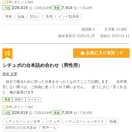
24h.ポイント
0pt
228,619
7,914
位 / 228,619件
位 / 7,914件
小説
青春
青春
短編
切ない
友情
インド貿易商
感想数 0
文字数 14,685
最終更新日 2025.01.25
登録日 2025.01.11
12
お気に入り追加
3
シチュボの台本詰め合わせ（男性用）
勇射 支夢
自分で撮るために作った台本をせっかくなのでここで公開します。 自作発
言しない限りは、ご自由に使ってくれて構いません。 使うときに一言くれる
と、俺が超喜びます。
青春
連載中
ｼｮｰﾄｼｮｰﾄ
24h.ポイント
0pt
228,619
7,914
位 / 228,619件
位 / 7,914件
小説
青春
シチュエーション台本
シチュボ
シチュエーションボイス
短編
女性向けの台本多め
男声一人