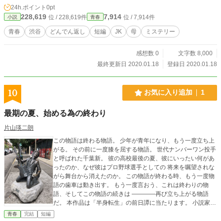
24h.ポイント
0pt
228,619
7,914
位 / 228,619件
位 / 7,914件
小説
青春
青春
渋谷
どんでん返し
短編
JK
母
ミステリー
感想数 0
文字数 8,000
最終更新日 2020.01.18
登録日 2020.01.18
10
お気に入り追加
1
最期の夏、始める為の終わり
片山瑛二朗
この物語は終わる物語。 少年が青年になり、もう一度立ち上
がる。 その前に一度膝を屈する物語。 世代ナンバーワン投手
と呼ばれた千葉新。 彼の高校最後の夏、彼にいったい何があ
ったのか、なぜ彼はプロ野球選手としての 将来を嘱望されな
がら舞台から消えたのか。 この物語が終わる時、もう一度物
語の歯車は動き出す。 もう一度言おう、これは終わりの物
語、そしてこの物語の続きは ――――再び立ち上がる物語
だ。 本作品は「半身転生」の前日譚に当たります。 小説家に
なろう、カクヨムで掲載しておりますがこの後アルファポリ
青春
完結
短編
スでも掲載開始いたします。 そちらの方も是非合わせてお読