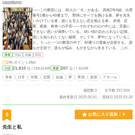
naomikoryo
――この教室には、40人の「今」がある。 高校2年A組、出席
番号1番から40番まで。 野球にすべてを懸ける者、夢を見失
いかけている者、誰にも言えない恋を抱える者。 友情、恋
愛、家族、将来への不安——それぞれの心の中には、言葉に
できない思いが渦巻いている。 幼い頃の忘れられない記憶、
誰にも知られたくない秘密、そして今、夢中になっているこ
と。 たった一つの教室の中で、40通りの青春が交差する。 誰
もが主役で、誰もが悩み、もがきながら生きている。 この物
語は、そんな彼らのリアルな「今」を切り取った、40人の青
青春
完結
短編
R15
春記録である。
24h.ポイント
28pt
21,810
207
位 / 228,619件
位 / 7,914件
小説
青春
青春
日常
学園
恋愛
短編
夢
希望
家庭
アオハル
感想数 0
文字数 257,034
最終更新日 2025.05.01
登録日 2025.03.20
6
お気に入り追加
0
先生と私