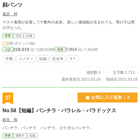
顔パンツ
風宮 秤
マスク着用が定着して十数年の未来。 新しい価値観が生まれても、男の子は男
の子だった。
青春
完結
短編
24h.ポイント
0pt
228,619
7,914
位 / 228,619件
位 / 7,914件
小説
青春
学園
コメディ
短編
近未来
ＳＦ
感想数 0
文字数 2,713
最終更新日 2021.03.18
登録日 2021.03.18
27
お気に入り追加
2
No.58【短編】パンチラ・パラレル・パラドックス
鉄生 裕
パンチラ、パンチラ、パンチラ。 ひたすらパンチラ。
青春
連載中
短編