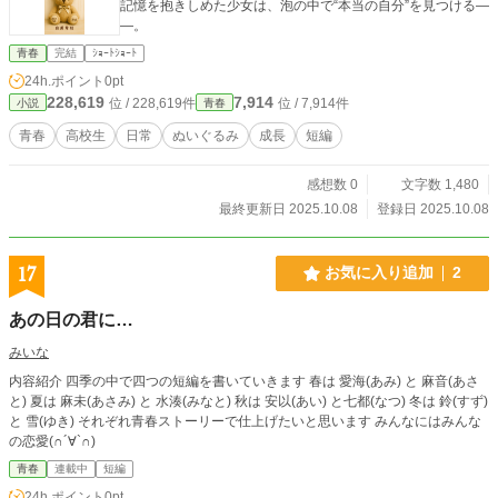
記憶を抱きしめた少女は、泡の中で“本当の自分”を見つける―
―。
青春
完結
ｼｮｰﾄｼｮｰﾄ
24h.ポイント
0pt
228,619
7,914
位 / 228,619件
位 / 7,914件
小説
青春
青春
高校生
日常
ぬいぐるみ
成長
短編
感想数 0
文字数 1,480
最終更新日 2025.10.08
登録日 2025.10.08
17
お気に入り追加
2
あの日の君に…
みいな
内容紹介 四季の中で四つの短編を書いていきます 春は 愛海(あみ) と 麻音(あさ
と) 夏は 麻未(あさみ) と 水湊(みなと) 秋は 安以(あい) と七都(なつ) 冬は 鈴(すず)
と 雪(ゆき) それぞれ青春ストーリーで仕上げたいと思います みんなにはみんな
の恋愛(∩´∀`∩)
青春
連載中
短編
24h.ポイント
0pt