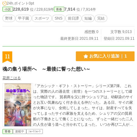
24h.ポイント
0pt
みください。
228,619
7,914
位 / 228,619件
位 / 7,914件
小説
青春
野球
甲子園
スポーツ
SNS
前日譚
短編
完結
感想数 0
文字数 9,013
最終更新日 2021.09.11
登録日 2021.09.11
11
お気に入り追加
1
魂の集う場所へ ～最後に誓った想い～
花房こはる
「アカシック・ギフト・ストーリー」シリーズ第7弾。 これ
は、実際の人の過去世（前世）を一つのストーリーとして綴
った物語です。 貿易商を父に持つシュリアは、幼馴染のサイ
とお互い気兼ねなく付き合える仲だった。 ある日、サイの家
が火事になり、全焼してしまった。サイは、財産すべてを失
ってしまったサイの家族を支えるため、シュリアの父の貿易
船の下働きとして働くことになった。 ずっと一緒だった二人
の人生が違う道へと分かれてしまった。 いつか再び二人がと
もにまた同じ道を歩むことができるよう、シュリアは願い動
青春
連載中
ｼｮｰﾄｼｮｰﾄ
き出す。