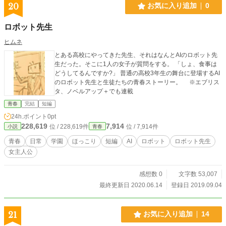
20
お気に入り追加
0
ロボット先生
ヒムネ
とある高校にやってきた先生、それはなんとAIのロボット先
生だった。そこに1人の女子が質問をする。 「しょ、食事は
どうしてるんですか?」 普通の高校3年生の舞台に登場するAI
のロボット先生と生徒たちの青春ストーリー。 ※エブリス
タ、ノベルアップ＋でも連載
青春
完結
短編
24h.ポイント
0pt
228,619
7,914
位 / 228,619件
位 / 7,914件
小説
青春
青春
日常
学園
ほっこり
短編
AI
ロボット
ロボット先生
女主人公
感想数 0
文字数 53,007
最終更新日 2020.06.14
登録日 2019.09.04
21
お気に入り追加
14