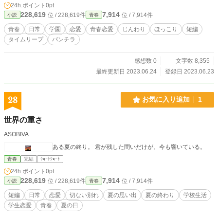
24h.ポイント
0pt
228,619
7,914
位 / 228,619件
位 / 7,914件
小説
青春
青春
日常
学園
恋愛
青春恋愛
じんわり
ほっこり
短編
タイムリープ
パンチラ
感想数 0
文字数 8,355
最終更新日 2023.06.24
登録日 2023.06.23
28
お気に入り追加
1
世界の重さ
ASOBIVA
ある夏の終り。 君が残した問いだけが、今も響いている。
青春
完結
ｼｮｰﾄｼｮｰﾄ
24h.ポイント
0pt
228,619
7,914
位 / 228,619件
位 / 7,914件
小説
青春
短編
日常
恋愛
切ない別れ
夏の思い出
夏の終わり
学校生活
学生恋愛
青春
夏の日