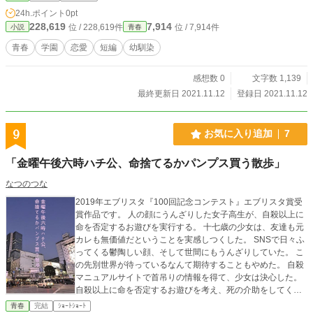
輩と後輩の、図書室での出会いと周り人のお話。
24h.ポイント
0pt
228,619
7,914
位 / 228,619件
位 / 7,914件
小説
青春
青春
学園
恋愛
短編
幼馴染
感想数 0
文字数 1,139
最終更新日 2021.11.12
登録日 2021.11.12
9
お気に入り追加
7
「金曜午後六時ハチ公、命捨てるかパンプス買う散歩」
なつのつな
2019年エブリスタ『100回記念コンテスト』エブリスタ賞受
賞作品です。 人の顔にうんざりした女子高生が、自殺以上に
命を否定するお遊びを実行する。 十七歳の少女は、友達も元
カレも無価値だということを実感しつくした。 SNSで日々ふ
ってくる鬱陶しい顔、そして世間にもうんざりしていた。 こ
の先別世界が待っているなんて期待することもやめた。 自殺
マニュアルサイトで首吊りの情報を得て、少女は決心した。
自殺以上に命を否定するお遊びを考え、死の介助をしてくれ
る死神を召喚した。
青春
完結
ｼｮｰﾄｼｮｰﾄ