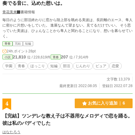
奏でる音に、込めた想いは。
青花美来
書籍情報
毎日のように部活終わりに窓から陸上部を眺める美波は、長距離のエース、隼人
に密かに片想いをしていた。 進展なんて望まない。見てるだけでいい。 そう思
っていた美波は、ひょんなことから隼人と関わることになり、想いを募らせてい
く。
青春
完結
短編
24h.ポイント
28pt
21,810
207
位 / 228,619件
位 / 7,914件
小説
青春
学園
青春
ほっこり
短編
部活
じんわり
ピュア
恋愛
文字数 13,379
最終更新日 2022.08.05
登録日 2022.07.28
4
お気に入り追加
6
【完結】ツンデレな教え子は不器用なメロディで恋を踊る。
彼は私のバディでした
はなたろう