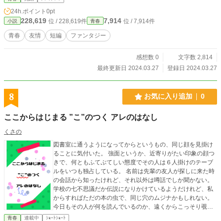
になろう https://ncode.syosetu.com/n6269iu/
24h.ポイント
0pt
228,619
7,914
位 / 228,619件
位 / 7,914件
小説
青春
青春
友情
短編
ファンタジー
感想数 0
文字数 2,814
最終更新日 2024.03.27
登録日 2024.03.27
8
お気に入り追加
0
ここからはじまる ”こ”のつく アレのはなし
くさの
図書室に通うようになってからというもの、同じ顔を見掛け
ることに気付いた。 強面というか、近寄りがたい印象の顔つ
きで、何ともふてぶてしい態度でその人は６人掛けのテーブ
ルをいつも独占している。 名前は先輩の友人が探しに来た時
の会話から知ったけれど、それ以外は噂話でしか聞かない。
学校の七不思議だか伝説になりかけているようだけれど、私
からすればただの本の虫で、同じ穴のムジナかもしれない。
今日もその人が何を読んでいるのか、遠くからこっそり覗い
てみる。 一方的なその時間は、悪くはなかった。 ＊＊＊ 先
青春
連載中
ｼｮｰﾄｼｮｰﾄ