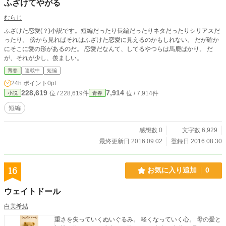
ふざけてやがる
むらじ
ふざけた恋愛(？)小説です。短編だったり長編だったりネタだったりシリアスだ
ったり。 傍から見ればそれはふざけた恋愛に見えるのかもしれない。 だが確か
にそこに愛の形があるのだ。 恋愛だなんて、してるやつらは馬鹿ばかり。 だ
が、それが少し、羨ましい。
青春
連載中
短編
24h.ポイント
0pt
228,619
7,914
位 / 228,619件
位 / 7,914件
小説
青春
短編
感想数 0
文字数 6,929
最終更新日 2016.09.02
登録日 2016.08.30
16
お気に入り追加
0
ウェイトドール
白美希結
重さを失っていくぬいぐるみ。 軽くなっていく心。 母の愛と