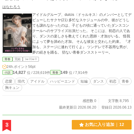
はなたろう
アイドルグループ、dulcis〈ドゥルキス〉のメンバーとしてデ
ビューしたサクヤ(21) 多忙なスケジュールの中、彼がどうし
ても譲れなかったのは、子どもの頃に通っていたダンスコン
クールへのサプライズ出演だった。 そこには、初恋の人であ
り、ダンスの楽しさを教えてくれた恩師・才加がいる。 怪我
によって夢を諦めた才加。 そんな彼女と交わした約束。 『才
加も、ステージに連れて行くよ』 ツンデレで不器用な男が、
夢の続きを踊る。 切ない青春ダンスストーリー。
青春
完結
ｼｮｰﾄｼｮｰﾄ
24h.ポイント
56pt
14,827
149
位 / 228,619件
位 / 7,914件
小説
青春
恋愛
現代
アイドル
ハッピーエンド
短編
ダンス
初恋
青春
胸キュン
感想数 0
文字数 8,795
最終更新日 2026.06.20
登録日 2026.06.13
3
お気に入り追加
12