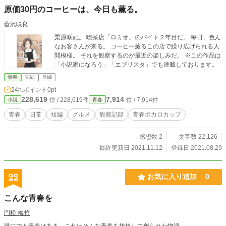
原価30円のコーヒーは、今日も薫る。
藍沢咲良
栗原咲妃。 喫茶店「ロミオ」のバイト２年目だ。 毎日、色ん
なお客さんが来る。 コーヒー薫るこの店で繰り広げられる人
間模様。 それを観察するのが最近の楽しみだ。 ※この作品は
「小説家になろう」「エブリスタ」でも連載しております。
青春
完結
長編
24h.ポイント
0pt
228,619
7,914
位 / 228,619件
位 / 7,914件
小説
青春
青春
日常
短編
グルメ
観察記録
青春ボカロカップ
感想数 2
文字数 22,126
最終更新日 2021.11.12
登録日 2021.08.29
22
お気に入り追加
0
こんな青春を
門松 梅竹
誰にでも青春はある。これはそんな青春を抜粋して創られた物語