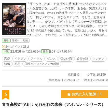
「踊ろうぜ、才加」 亡き父から受け継いだ小さなダンススク
ールを運営する、元ダンサーの才加。 ある夜、突然スタジオ
に現れたのは、かつての教え子でアイドル見習いのサクヤだ
った。 同じメロディ。 重なるステップ。 そして、忘れられ
ない夢――。 かつて、バディとして同じステージを目指した
ふたり。 しかし才加はケガでダンサーの道を断念し、サクヤ
だけがその続きを踊り続けていた。 言葉にはしない。 奪おう
ともしない。 それでも、人生を変えてしまうほどの想いがあ
った。 言葉の代わりに踊り続ける、静かで不器用なクソデカ
青春
連載中
短編
感情。 これは、夢を諦めた先生と、夢を背負い続けたツンデ
24h.ポイント
28pt
レな元教え子の、恋と青春のストーリー。 サクヤは10年の淡
21,810
207
位 / 228,619件
位 / 7,914件
小説
青春
い恋心から卒業し、次のステージへと進む――。 ※dulcis
〈ドゥルキス〉メンバー・サクヤが、アイドルとして輝く前
恋愛
イケメン
アイドル
ダンス
切ない恋
成長物語
ツンデレ
の物語。 少年から青年へと成長するまでを描いた、原点とな
短編
初恋
同性バディ×クソデカ感情
るサイドストーリーです。 ※表紙・挿し絵はAIで作成してい
ます。
感想数 0
文字数 10,359
最終更新日 2026.03.22
登録日 2026.03.08
5
お気に入り追加
1
青春高校2年A組：それぞれの未来（アオハル・シリーズ）