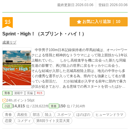
最終更新日 2026.03.06
登録日 2026.03.06
25
お気に入り追加
10
Sprint・High！（スプリント・ハイ！）
成瀬リヅ
中学男子100m日本記録保持者の早馬結城は、オーバーワー
クによる怪我と精神的なトラウマによって陸上競技から1年以
上離れていた。 しかし高校進学を機に出会った新たな同級
生達の影響で、再び陸上の世界に戻るキッカケに出会う。
そんな結城が入部した北城高校陸上部は、地元の中学から多
くの優秀な選手が入って来る為、県内でも強豪として名が通
っている部活だ。 だが結城達が入学する前年に部内で暴力
沙汰が起きており、ある意味での再スタートを切ったばかり
だった。 大きな苦難を乗り越えた3年、その苦難に押しつ
青春
連載中
長編
R15
ぶされた2年。そしてこれから新たなチームを築いていく1
24h.ポイント
56pt
年。 それぞれの世代が葛藤し、主人公と共に成長していく
14,815
150
位 / 228,622件
位 / 7,914件
小説
青春
物語。 ———————— ・第5回ライト文芸大賞 奨励賞「風
になれ！（非公開）」の修正版です。サムネイルはフリー画
青春
高校生
部活
陸上
スポーツ
ほのぼの
ヒューマンドラマ
像を使用しています ・三人称視点です ・登場人物の名前表記
恋愛
コメディ
第6回ライト文芸大賞
は、北城高校（通称:キタ高）の陸上部員が”名前”、それ以外
の人物は”苗字”で表記しています。（一部例外あり） ・感