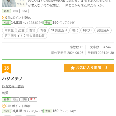
のないはずの記憶を思い出し始める。まるで別人のものとし
か思えないその記憶は、一体どこから来たのだろうか。 見
知らぬ思い出をめぐる青春SF。 ※表紙イラスト＝ミカスケ様
青春
完結
長編
24h.ポイント
56pt
14,815
150
位 / 228,622件
位 / 7,914件
小説
青春
高校生
恋愛
友情
青春
SF要素あり
現代
切ない
完結済み
第７回ライト文芸大賞奨励賞
感想数 15
文字数 104,547
最終更新日 2024.06.06
登録日 2024.04.30
18
お気に入り追加
3
ハジメテノ
四百文寺 嘘築
純愛
青春
完結
短編
R18
24h.ポイント
56pt
14,815
150
位 / 228,622件
位 / 7,914件
小説
青春