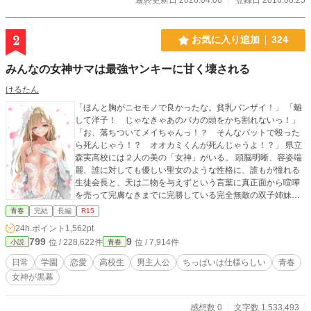
2
お気に入り追加
324
みんなの女神サマは最強ヤンキーに甘く壊される
けるたん
「ほんと胸がニセモノで良かったな。貧乳バンザイ！」 「離
して洋子！ じゃなきゃあのバカの頭をかち割れないっ！」
「お、落ちついてメイちゃんっ！？ そんなバットで殴った
ら死んじゃう！？ オオカミくんが死んじゃうよ！？」 県立
森実高校には２人の美の「女神」がいる。 頭脳明晰、容姿端
麗、誰に対しても優しい聖女のような性格に、誰もが憧れる
生徒会長と、天は二物を与えずという言葉に真正面から喧嘩
を売って完膚なきまでに完勝している完全無敵の双子姉妹。
その名も『古羊姉妹』 本来であれば彼女の視界にすら入らな
青春
完結
長編
R15
いはずの少年Ｂである大神士狼のようなロマンティックゲス
24h.ポイント
1,562pt
野郎とは、縁もゆかりもない女の子のはずだった。 ――士狼
799
9
位 / 228,622件
位 / 7,914件
小説
青春
が彼女たちを不審者から助ける、その日までは。 そして『そ
の日』は突然やってきた。 ある日、夜遊びで帰りが遅くなっ
日常
学園
恋愛
高校生
男主人公
ちっぱいは仕様らしい
青春
た士狼が急いで家へ帰ろうとすると、古羊姉妹がナイフを持
女神が黒幕
った不審者に襲われている場面に遭遇したのだ。 助け出そう
と駆け出すも、古羊姉妹の妹君である『古羊洋子』は助ける
ことに成功したが、姉君であり『古羊芽衣』は不審者に胸元
感想数 0
文字数 1,533,493