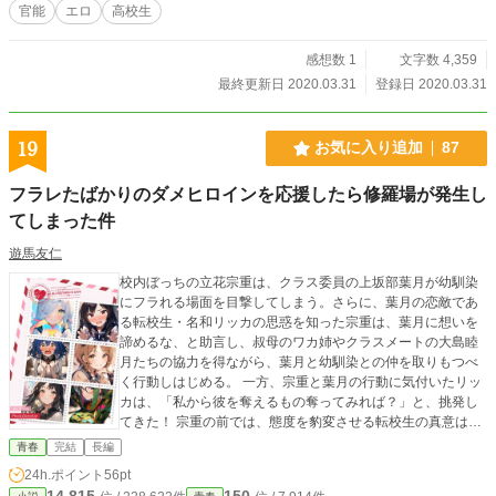
官能
エロ
高校生
感想数 1
文字数 4,359
最終更新日 2020.03.31
登録日 2020.03.31
19
お気に入り追加
87
フラレたばかりのダメヒロインを応援したら修羅場が発生し
てしまった件
遊馬友仁
校内ぼっちの立花宗重は、クラス委員の上坂部葉月が幼馴染
にフラれる場面を目撃してしまう。さらに、葉月の恋敵であ
る転校生・名和リッカの思惑を知った宗重は、葉月に想いを
諦めるな、と助言し、叔母のワカ姉やクラスメートの大島睦
月たちの協力を得ながら、葉月と幼馴染との仲を取りもつべ
く行動しはじめる。 一方、宗重と葉月の行動に気付いたリッ
カは、「私から彼を奪えるもの奪ってみれば？」と、挑発し
てきた！ 宗重の前では、態度を豹変させる転校生の真意は、
はたして―――!? ※本作は、２０２４年に投稿した『負けヒ
青春
完結
長編
ロインに花束を』を大幅にリニューアルした作品です。
24h.ポイント
56pt
14,815
150