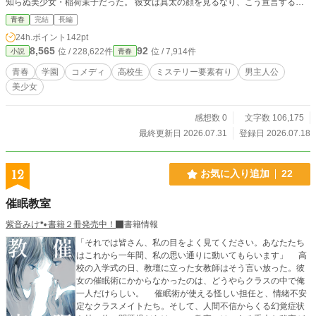
知らぬ美少女・稲荷茉子だった。 彼女は真太の顔を見るなり、こう宣言する。 ​
「わ、私は。真太の、か、彼女……だよっ？」 彼女だというのに、​交通事故の
青春
完結
長編
詳細は誤魔化すし、なんなら部屋にすら入ったことがない様子……。 その嘘は
24h.ポイント
142pt
あまりにも不自然で、ポンコツすぎで。この子は絶対に、記憶を失った”本当の
8,565
92
位 / 228,622件
位 / 7,914件
小説
青春
理由”を隠そうとしている。 真実を探るため、真太はあえてこの得体の知れない
「自称彼女」の嘘に乗っかることを決意する。 こうしてポンコツ可愛い「自称
青春
学園
コメディ
高校生
ミステリー要素有り
男主人公
彼女」との、記憶を探る少し奇妙でちょっぴり甘い高校生活が始まった──。
美少女
感想数 0
文字数 106,175
最終更新日 2026.07.31
登録日 2026.07.18
12
お気に入り追加
22
催眠教室
紫音みけ🐾書籍２冊発売中！
書籍情報
「それでは皆さん、私の目をよく見てください。あなたたち
はこれから一年間、私の思い通りに動いてもらいます」 高
校の入学式の日、教壇に立った女教師はそう言い放った。彼
女の催眠術にかからなかったのは、どうやらクラスの中で俺
一人だけらしい。 催眠術が使える怪しい担任と、情緒不安
定なクラスメイトたち。そして、人間不信からくる幻覚症状