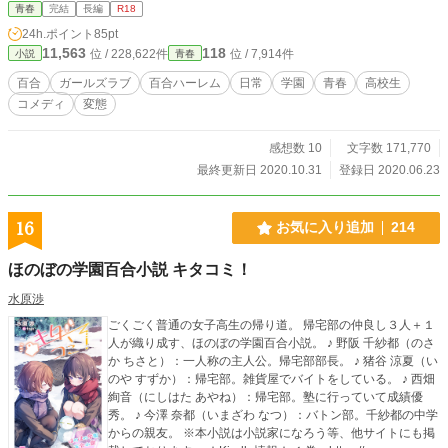
青春
完結
長編
R18
24h.ポイント
85pt
11,563
118
位 / 228,622件
位 / 7,914件
小説
青春
百合
ガールズラブ
百合ハーレム
日常
学園
青春
高校生
コメディ
変態
感想数 10
文字数 171,770
最終更新日 2020.10.31
登録日 2020.06.23
16
お気に入り追加
214
ほのぼの学園百合小説 キタコミ！
水原渉
ごくごく普通の女子高生の帰り道。 帰宅部の仲良し３人＋１
人が織り成す、ほのぼの学園百合小説。 ♪ 野阪 千紗都（のさ
か ちさと）：一人称の主人公。帰宅部部長。 ♪ 猪谷 涼夏（い
のや すずか）：帰宅部。雑貨屋でバイトをしている。 ♪ 西畑
絢音（にしはた あやね）：帰宅部。塾に行っていて成績優
秀。 ♪ 今澤 奈都（いまざわ なつ）：バトン部。千紗都の中学
からの親友。 ※本小説は小説家になろう等、他サイトにも掲