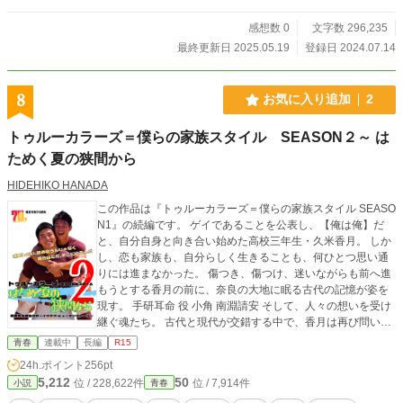
感想数 0
文字数 296,235
最終更新日 2025.05.19
登録日 2024.07.14
8
お気に入り追加
2
トゥルーカラーズ＝僕らの家族スタイル SEASON２～ は
ためく夏の狭間から
HIDEHIKO HANADA
この作品は『トゥルーカラーズ＝僕らの家族スタイル SEASO
N1』の続編です。 ゲイであることを公表し、【俺は俺】だ
と、自分自身と向き合い始めた高校三年生・久米香月。 しか
し、恋も家族も、自分らしく生きることも、何ひとつ思い通
りには進まなかった。 傷つき、傷つけ、迷いながらも前へ進
もうとする香月の前に、奈良の大地に眠る古代の記憶が姿を
現す。 手研耳命 役 小角 南淵請安 そして、人々の想いを受け
継ぐ魂たち。 古代と現代が交錯する中で、香月は再び問い続
ける。 「家族とは何か」 「幸せとは何か」 「自分とは何
青春
連載中
長編
R15
か」 そして―― 「人は、本当に分かり合うことができるの
24h.ポイント
256pt
か。」 野球部最後の夏、恋愛、友情、家族、神話、AI。 橿原
5,212
50
位 / 228,622件
位 / 7,914件
小説
青春
の地を舞台に描く【トゥルーカラーズ＝僕らの家族スタイ
ル】第二部。 傷つきながらも誰かと生きようとする人々の物