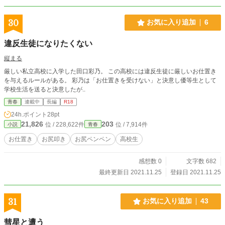
30
お気に入り追加
6
違反生徒になりたくない
縦まる
厳しい私立高校に入学した田口彩乃。 この高校には違反生徒に厳しいお仕置き
を与えるルールがある。 彩乃は「お仕置きを受けない」と決意し優等生として
学校生活を送ると決意したが..
青春
連載中
長編
R18
24h.ポイント
28pt
21,826
203
位 / 228,622件
位 / 7,914件
小説
青春
お仕置き
お尻叩き
お尻ペンペン
高校生
感想数 0
文字数 682
最終更新日 2021.11.25
登録日 2021.11.25
31
お気に入り追加
43
彗星と遭う