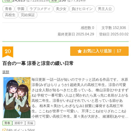
位 / 228,622件
位 / 7,914件
小説
青春
青春
学園
ラブコメディ
美少女
負けヒロイン
男主人公
高校生
完結保証
感想数 0
文字数 152,936
最終更新日 2025.04.29
登録日 2025.03.02
20
お気に入り追加
17
百合の一幕 涼香と涼音の緩い日常
坂餅
毎日更新 一話一話が短いのでサクッと読める作品です。 水原
涼香(みずはらりょうか) 超絶美人の高校三年生。涼音の可愛
さは全人類が知るべきだと思っている。 檜山涼音(ひやますず
ね) 学校で一番可愛い人はと聞かれたら真っ先に名前が上がる
高校二年生。涼香がいればそれでいいと思っている節があ
る。 柏木菜々美(かしわぎななみ) 頻繁に爆発する高校三年
生。ここねが世界で一可愛い。 芹澤ここね(せりざわここね)
小柄で可愛い高校三年生。菜々美が大好き。 綾瀬彩(あやせあ
や) 成績優秀で可愛い顔をしている高校三年生。フルネームで
青春
連載中
長編
呼ばれがち。 伊藤夏美(いとうなつみ) 綺麗な顔立ちをしてい
24h.ポイント
56pt