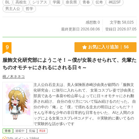
BL
高校生
シリアス
学園
奈良県
青春
伝奇
神話SF
語。
男主人公
哲学
感想数 0
文字数 58,025
最終更新日 2026.08.06
登録日 2026.07.05
9
お気に入り追加
56
服飾文化研究部にようこそ！～僕が女装させられて、先輩た
ちのオモチャにされるにされる日々～
桃ノ木ネネコ
主人公白石圭太は、美人保険医赤崎沙由美が顧問の「服飾文
化研究会」に強引に入れられて、 女装コスプレ姿で沙由美と
部員である一条葵や松山翠らよってに日々オモチャにされ翻
弄され続け、 自分の在り方について悩み続けるのだった。 自
分の中の「俺」と「僕」で揺れる圭太の明日はどっちだ？！
そんな不幸な少年の非日常的な日常をかいた、 AIと人間のタ
ッグによる女装コスプレHコメディ。 ※実験的に書いてるの
で実験的な話が多いです
青春
連載中
長編
R18
24h.ポイント
198pt