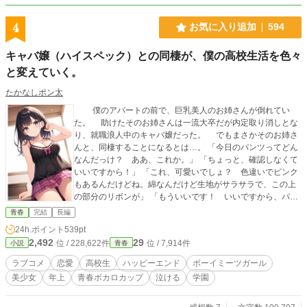
4
お気に入り追加
594
キャバ嬢（ハイスペック）との同棲が、僕の高校生活を色々
と変えていく。
たかなしポン太
僕のアパートの前で、巨乳美人のお姉さんが倒れてい
た。 助けたそのお姉さんは一流大卒だが内定取り消しとな
り、就職浪人中のキャバ嬢だった。 でもまさかそのお姉さ
んと、同棲することになるとは…。 「今日のパンツってどん
なんだっけ？ ああ、これか。」 「ちょっと、確認しなくて
いいですから！」 「これ、可愛いでしょ？ 色違いでピンク
もあるんだけどね。綿なんだけど生地がサラサラで、この上
の部分のリボンが」 「もういいです！ いいですから、パン
ツの説明は！」 天然高学歴キャバ嬢と、心優しいDT高
青春
完結
長編
校生。 異色の2人が繰り広げる、水色パンツから始まる日
24h.ポイント
539pt
常系ラブコメディー！ ※小説家になろうとカクヨムにも同時
2,492
29
位 / 228,622件
位 / 7,914件
小説
青春
掲載中です。 ※本作品はフィクションであり、実在の人物や
団体、製品とは一切関係ありません。
ラブコメ
恋愛
高校生
ハッピーエンド
ボーイミーツガール
美少女
年上
青春ボカロカップ
泣ける
学園