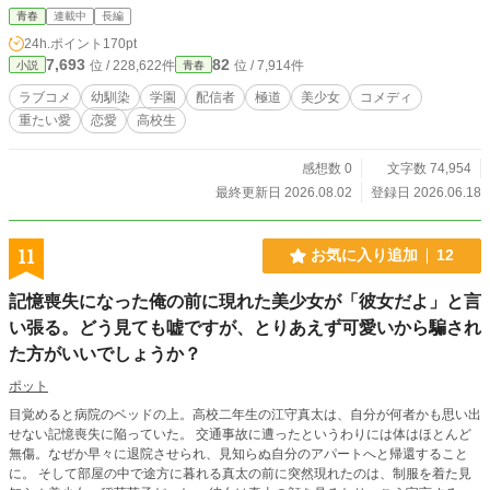
青春
連載中
長編
24h.ポイント
170pt
7,693
82
位 / 228,622件
位 / 7,914件
小説
青春
ラブコメ
幼馴染
学園
配信者
極道
美少女
コメディ
重たい愛
恋愛
高校生
感想数 0
文字数 74,954
最終更新日 2026.08.02
登録日 2026.06.18
11
お気に入り追加
12
記憶喪失になった俺の前に現れた美少女が「彼女だよ」と言
い張る。どう見ても嘘ですが、とりあえず可愛いから騙され
た方がいいでしょうか？
ポット
目覚めると病院のベッドの上。高校二年生の江守真太は、自分が何者かも思い出
せない記憶喪失に陥っていた。 交通事故に遭ったというわりには体はほとんど
無傷。なぜか早々に退院させられ、見知らぬ自分のアパートへと帰還すること
に。 ​そして部屋の中で途方に暮れる真太の前に突然現れたのは、制服を着た見