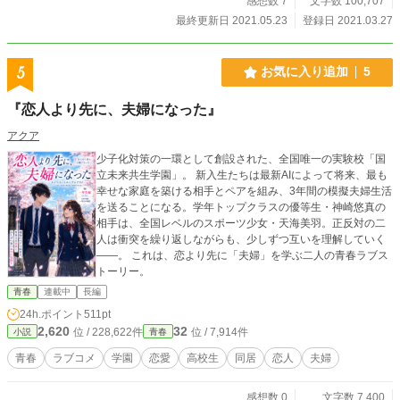
感想数 7
文字数 100,707
最終更新日 2021.05.23
登録日 2021.03.27
5
お気に入り追加
5
『恋人より先に、夫婦になった』
アクア
少子化対策の一環として創設された、全国唯一の実験校「国
立未来共生学園」。 新入生たちは最新AIによって将来、最も
幸せな家庭を築ける相手とペアを組み、3年間の模擬夫婦生活
を送ることになる。学年トップクラスの優等生・神崎悠真の
相手は、全国レベルのスポーツ少女・天海美羽。正反対の二
人は衝突を繰り返しながらも、少しずつ互いを理解していく
――。 これは、恋より先に「夫婦」を学ぶ二人の青春ラブス
トーリー。
青春
連載中
長編
24h.ポイント
511pt
2,620
32
位 / 228,622件
位 / 7,914件
小説
青春
青春
ラブコメ
学園
恋愛
高校生
同居
恋人
夫婦
感想数 0
文字数 7,400