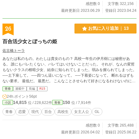
想、評価、誤字脱字報告お待ちしております。分からない陸
感想数 0
文字数 322,156
上競技の専門用語がありましたら、いつでも気軽にお聞きく
最終更新日 2023.06.29
登録日 2023.04.24
ださい ・暴力描写は第76走あたりに出てきます ・第83走
と、第106走以降は「風になれ！」では書いていない新スト
ーリーです。なお第108走以降は不定期更新になります
26
お気に入り追加
13
百合活少女とぼっちの姫
佐古橋トーラ
あなたは私のもの。わたしは貴女のもの？ 高校一年生の伊月樹には秘密があ
る。 誰にもバレたくない、バレてはいけないことだった。 それが、なんの変哲
もないクラスの根暗少女、結奈に知られてしまった。弱みを握られてしまった。
──土下座して。 ──四つん這いになって。 ──下着姿になって。 断れるはずも
ない要求。 最低だ。 最悪だ。 こんなことさせられて好きになるわけないのに。
人を手中に収めることを知ってしまった少女と、人の手中に収められることを知
青春
連載中
長編
R15
ってしまった少女たちの物語。 当作品はカクヨムで連載している作品の転載で
24h.ポイント
56pt
す。 ※この物語はフィクションです ※この物語は、法律・法令に反する行為を
14,815
150
位 / 228,622件
位 / 7,914件
小説
青春
容認・推奨するものではありません。 ご注意ください。
青春
恋愛
現代
百合
高校生
女主人公
GL
感想数 0
文字数 265,488
最終更新日 2026.04.02
登録日 2025.06.22