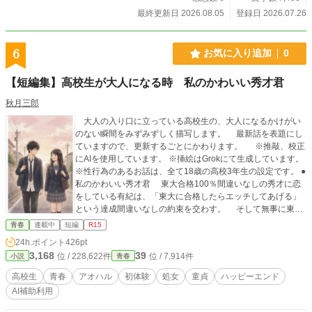
最終更新日 2026.08.05
登録日 2026.07.26
6
お気に入り追加
0
【短編集】高校生が大人になる時 私のかわいい秀才君
秋月三郎
大人の入り口に立っている高校生の、大人になるかけがい
のない瞬間をみずみずしく描写します。 最新話を表題にし
ていますので、更新するごとにかわります。 ※推敲、校正
にAIを使用しています。 ※挿絵はGrokにて生成しています。
※性行為のあるお話は、全て18歳の高校3年生の設定です。 ●
私のかわいい秀才君 東大合格100％間違いなしの秀才に恋
をしている有紀は、「東大に合格したらエッチしてあげる」
という達成間違いなしの約束を交わす。 そして無事に東大
に合格した彼からは意外な言葉が返ってくる…… ●影から生
青春
連載中
短編
R15
まれた光 それぞれ別々に男女のグループにいじめられてい
24h.ポイント
426pt
た二人。そのグループが手を組み、ついに一線を越えること
3,168
39
位 / 228,622件
位 / 7,914件
小説
青春
に。 その状況下で彼らの中に生まれた希望とは…… ●甲子
園✕バージン 最後の夏の甲子園を目指して猛練習に明け暮
高校生
青春
アオハル
初体験
処女
童貞
ハッピーエンド
れる野球部員にマネージャーが宣言する。「甲子園に行った
AI補助利用
ら、みんなとエッチしてあげる」 それに奮起した野球部
は、地区大会で快進撃を続け・・・ ●赤ちゃんが欲しい高校