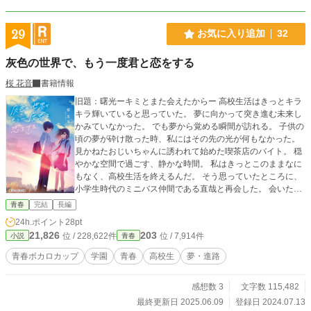
29
お気に入り追加
32
灰色の世界で、もう一度君と恋をする
桜 花音
書籍情報
旧題：曙光ーキミとまた会えたからー 高校生活はきっとキラ
キラ輝いていると思っていた。 夢に向かって突き進む未来し
かみていなかった。 でも夢から覚める瞬間が訪れる。 子供の
頃の夢が砕け散った時、私にはその先の光が何もなかった。
見かねたおじいちゃんに誘われて始めた喫茶店のバイト。 穏
やかな空間で過ごす、静かな時間。 私はきっとこのままなに
もなく、高校生活を終えるんだ。 そう思っていたところに、
小学生時代のミニバス仲間である直哉と再会した。 会いたく
なかった。今の私を知られたくなかった。 逃げたかったのに
青春
完結
長編
直哉はそれを許してくれない。 そうして少しずつ現実を直視
24h.ポイント
28pt
する日々により、閉じた世界に光がさしこむ。 弱い自分は大
21,826
203
位 / 228,622件
位 / 7,914件
小説
青春
嫌い。だけど、弱い自分だからこそ、気づくこともあるん
だ。
青春ボカロカップ
学園
青春
高校生
夢・進路
感想数 3
文字数 115,482
最終更新日 2025.06.09
登録日 2024.07.13