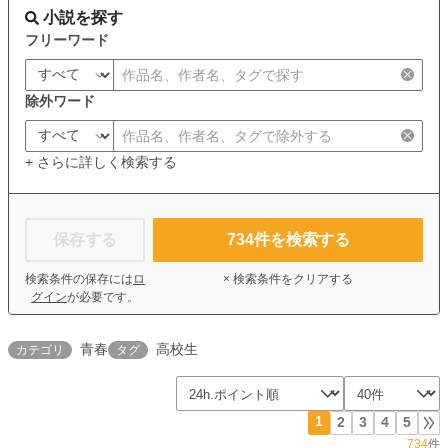
小説を探す
フリーワード
除外ワード
+ さらに詳しく検索する
保存する
734
件を検索する
検索条件の保存には
ロ
× 検索条件をクリアする
グイン
が必要です。
青春
高校生
カテゴリ
タグ
1
2
3
4
5
734
件