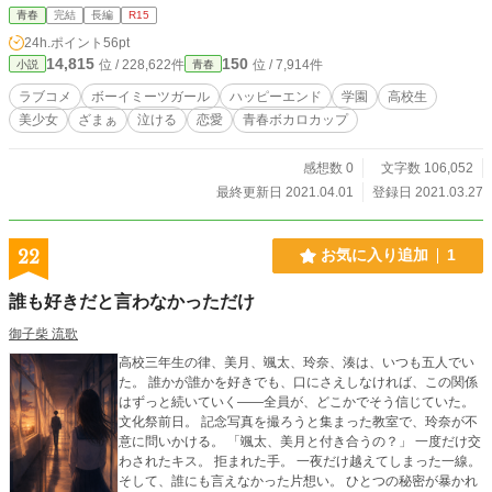
乳ロリ」こと、山野ひな ゆるふわお姉さん系美人、竜泉寺
青春
完結
長編
R15
葵 イケメン校内諜報員の友人、牧瀬慎吾 彼らも巻き込ん
24h.ポイント
56pt
で、浩介の日常はどんどん変化していく。 孤高の"変人"高
14,815
150
位 / 228,622件
位 / 7,914件
小説
青春
校生が美少女と出会い、心を開き、少しずつ距離を縮めてい
く。 そんな青春学園ラブコメです。 ※R15は保険です。 ※
ラブコメ
ボーイミーツガール
ハッピーエンド
学園
高校生
本作品ではデイトレードを題材の一部として取り上げており
美少女
ざまぁ
泣ける
恋愛
青春ボカロカップ
ますが、決してデイトレードを推奨するものではありませ
ん。また本作品はフィクションであり、実在の人物や団体、
製品とは一切関係ありません。 ※カクヨムと小説家になろう
感想数 0
文字数 106,052
にも同時掲載中です。
最終更新日 2021.04.01
登録日 2021.03.27
22
お気に入り追加
1
誰も好きだと言わなかっただけ
御子柴 流歌
高校三年生の律、美月、颯太、玲奈、湊は、いつも五人でい
た。 誰かが誰かを好きでも、口にさえしなければ、この関係
はずっと続いていく――全員が、どこかでそう信じていた。
文化祭前日。 記念写真を撮ろうと集まった教室で、玲奈が不
意に問いかける。 「颯太、美月と付き合うの？」 一度だけ交
わされたキス。 拒まれた手。 一夜だけ越えてしまった一線。
そして、誰にも言えなかった片想い。 ひとつの秘密が暴かれ