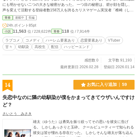
にも明かせない二つの大きな秘密があった。 一つ目の秘密は、碧が顔を隠し、
声を変えて活動する登録者数158万人を誇るカリスマゲーム実況者「椎崎（しい
ざき）」であること。配信中の彼は、圧倒的なゲームスキルと軽妙なトークでフ
青春
連載中
長編
ァンを熱狂させ、学校での「クズ」な自分とは真逆の「カリスマ」として存在し
24h.ポイント
85pt
ていた。 二つ目の秘密は、彼が三人の超絶可愛い幼馴染に囲まれて育ったこ
11,563
118
位 / 228,622件
位 / 7,914件
小説
青春
と。彼らは全員が同じ誕生日で、血の繋がりにも似た特別な絆で結ばれている。
習志野七瀬（ならしのななせ）: 陽光のような明るい笑顔が魅力のツンデレ少
ラブコメ
コメディ
ハーレム要素あり
恋愛要素あり
VTuber
女。碧には強い独占欲を見せる。 幕張椎名（まくはりしいな）: 誰もが息をのむ
甘々
幼馴染
高校生
配信
ハッピーエンド
美貌を持つ生徒会副会長で、完璧な優等生。碧への愛情は深く、重いメンヘラ気
質を秘めている。 検見川浜美波（けみがわはまみなみ）: クールな外見ながら、
碧の前では甘えん坊になるヤンデレ気質の少女。 だが、碧が知らない三重目の
感想数 0
文字数 91,193
秘密として、この三人の幼馴染たちもまた、それぞれが人気VTuberとして活動
最終更新日 2026.02.28
登録日 2026.01.14
していたのだ。 七瀬は元気いっぱいのVTuber「神志名鈴香」。 椎名は知的な毒
舌VTuber「神楽坂遥」。 美波はクールで真摯なVTuber「雲雀川美桜」。 学校
では周囲の視線を気にしながらも、家では遠慮なく甘え、碧の作った料理を囲む
14
お気に入り追加
59
四人。彼らは、互いがカリスマ実況者、あるいは人気VTuberという四重の秘密
を知らないまま、最も親密で甘い日常を謳歌している。 幼馴染たちは碧の「椎
失恋中なのに隣の幼馴染が僕をかまってきてウザいんですけ
崎」としての姿を尊敬し、美波に至っては碧の声が「椎崎」の声に似ていると感
づき始める。この甘くも危険な関係は、一つの些細なきっかけで秘密が交錯した
ど？
時、一体どのような結末を迎えるのだろうか。
さいとう みさき
雄太（ゆうた）は勇気を振り絞ってその思いを彼女に告げ
る。 しかしあっさりと玉砕。 クールビューティーで知られる
彼女は皆が憧れる存在だった。 しかしそんな雄太が落ち込ん