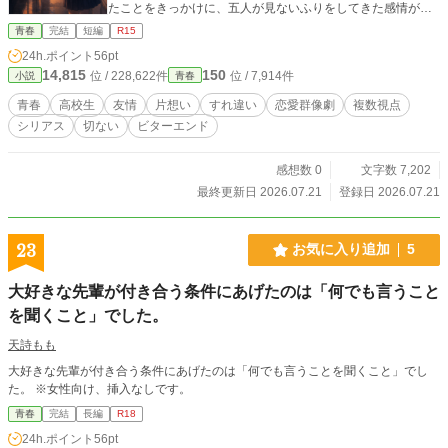
たことをきっかけに、五人が見ないふりをしてきた感情が、
次々と露わになっていく。 彼らを繋いでいたのは、本当に友
青春
完結
短編
R15
情だったのか。 それとも、誰も本心を口にしないことで保た
24h.ポイント
56pt
れていた、ただの停戦だったのか。 恋愛からひとり余る少
14,815
150
位 / 228,622件
位 / 7,914件
小説
青春
年・律と、彼を追いかける少女・美月。 二つの視点で描く、
五人の友情が崩れ落ちる直前の青春群像短編。
青春
高校生
友情
片想い
すれ違い
恋愛群像劇
複数視点
シリアス
切ない
ビターエンド
感想数 0
文字数 7,202
最終更新日 2026.07.21
登録日 2026.07.21
23
お気に入り追加
5
大好きな先輩が付き合う条件にあげたのは「何でも言うこと
を聞くこと」でした。
天詩もも
大好きな先輩が付き合う条件にあげたのは「何でも言うことを聞くこと」でし
た。 ※女性向け、挿入なしです。
青春
完結
長編
R18
24h.ポイント
56pt