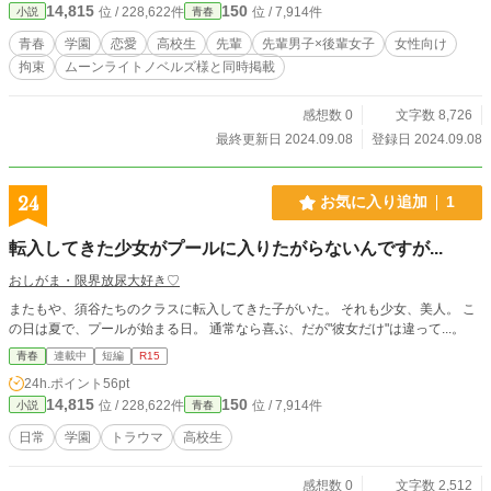
14,815
150
位 / 228,622件
位 / 7,914件
小説
青春
青春
学園
恋愛
高校生
先輩
先輩男子×後輩女子
女性向け
拘束
ムーンライトノベルズ様と同時掲載
感想数 0
文字数 8,726
最終更新日 2024.09.08
登録日 2024.09.08
24
お気に入り追加
1
転入してきた少女がプールに入りたがらないんですが...
おしがま・限界放尿大好き♡
またもや、須谷たちのクラスに転入してきた子がいた。 それも少女、美人。 こ
の日は夏で、プールが始まる日。 通常なら喜ぶ、だが"彼女だけ"は違って...。
青春
連載中
短編
R15
24h.ポイント
56pt
14,815
150
位 / 228,622件
位 / 7,914件
小説
青春
日常
学園
トラウマ
高校生
感想数 0
文字数 2,512