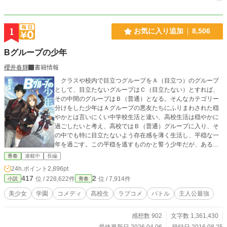
1
お気に入り追加
8,506
Bグループの少年
櫻井春輝
書籍情報
クラスや校内で目立つグループをＡ（目立つ）のグループ
として、目立たないグループはＣ（目立たない）とすれば、
その中間のグループはＢ（普通）となる。そんなカテゴリー
分けをした少年はＡグループの悪友たちにふりまわされた穏
やかとは言いにくい中学校生活と違い、高校生活は穏やかに
過ごしたいと考え、高校ではＢ（普通）グループに入り、そ
の中でも特に目立たないよう存在感を薄く生活し、平穏な一
年を過ごす。この平穏を逃すものかと誓う少年だが、ある
日、特Ａ（特に目立つ）の美少女を助けたことから変化を始
青春
連載中
長編
める。少年は地味で平穏な生活を守っていけるのか……？
24h.ポイント
2,896pt
417
2
位 / 228,622件
位 / 7,914件
小説
青春
美少女
学園
コメディ
高校生
ラブコメ
バトル
主人公最強
感想数 902
文字数 1,361,430
最終更新日 2026.04.06
登録日 2016.08.25