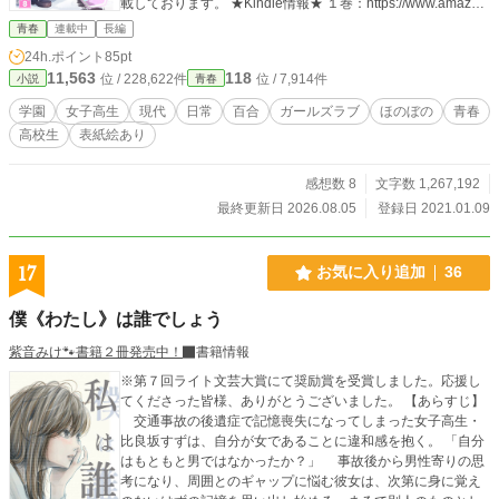
載しております。 ★Kindle情報★ １巻：https://www.amazon.
co.jp/dp/B098XLYJG4 ２巻：https://www.amazon.co.jp/dp/B0
青春
連載中
長編
9L6RM9SP ３巻：https://www.amazon.co.jp/dp/B09VTHS1W
24h.ポイント
85pt
3 ４巻：https://www.amazon.co.jp/dp/B0BNQRN12P ５巻：h
11,563
118
位 / 228,622件
位 / 7,914件
小説
青春
ttps://www.amazon.co.jp/dp/B0CHFX4THL ６巻：https://www.
amazon.co.jp/dp/B0D9KFRSLZ ７巻：https://www.amazon.c
学園
女子高生
現代
日常
百合
ガールズラブ
ほのぼの
青春
o.jp/dp/B0F7FLTV8P ８巻：https://www.amazon.co.jp/dp/B0G
高校生
表紙絵あり
XQRWCQZ Chit-Chat!１：https://www.amazon.co.jp/dp/B0CT
HQX88H Chit-Chat!２：https://www.amazon.co.jp/dp/B0FP9
YBQSL ★YouTube情報★ 第１話『アイス』朗読 https://www.
感想数 8
文字数 1,267,192
youtube.com/watch?v=8hEfRp8JWwE 番外編『帰宅部活動
最終更新日 2026.08.05
登録日 2021.01.09
１．ホームドア』朗読 https://www.youtube.com/watch?v=98v
gjHO25XI Chit-Chat！１ https://www.youtube.com/watch?v=c
KZypuc0R34 イラスト：tojo様（@tojonatori）
17
お気に入り追加
36
僕《わたし》は誰でしょう
紫音みけ🐾書籍２冊発売中！
書籍情報
※第７回ライト文芸大賞にて奨励賞を受賞しました。応援し
てくださった皆様、ありがとうございました。 【あらすじ】
交通事故の後遺症で記憶喪失になってしまった女子高生・
比良坂すずは、自分が女であることに違和感を抱く。 「自分
はもともと男ではなかったか？」 事故後から男性寄りの思
考になり、周囲とのギャップに悩む彼女は、次第に身に覚え