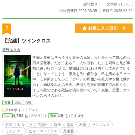
生カップル 幼なじみで、今は別々の高校に通っている陽介
感想数 0
文字数 21,621
と望生（みき）だが、同じ電車で一緒に帰る仲。 ある日、
最終更新日 2026.08.05
登録日 2026.06.20
望生のお姉さんの赤ちゃんの写真を一緒に見ていた2人は猛烈
に赤ちゃんが欲しくなる。 告白も、デートも、キスも何も
かもすっ飛ばして、いきなり初体験で子作りをしようとする2
7
お気に入り追加
8
人だったが・・・ ●イケメン君と地味子の恋 クラスの人気
者でイケメンの智人は、なぜか告白されても全て断って来
【完結】ツインクロス
た。実は童貞の彼は、「とりあえず卒業」するために、同じ
クラスの目立たない女子、りおに接近する。 智人は無事に
龍野ゆうき
目標を達成し、その後もセフレとして関係を続ける2人だ
冬樹と夏樹はそっくりな双子の兄妹。入れ替わって遊ぶのも
が・・・・・・
日常茶飯事。だが、ある日…入れ替わったまま両親と兄が事
故に遭い行方不明に。夏樹は兄に代わり男として生きていく
ことになってしまう。家族を失い傷付き、己を責める日々の
中、心を閉ざしていた『少年』の周囲が高校入学を機に動き
出す。幼馴染みとの再会に友情と恋愛の狭間で揺れ動く心。
そして陰ではある陰謀が渦を巻いていて？友情、恋愛、サス
ペンスありのお話。
青春
完結
長編
24h.ポイント
284pt
4,754
48
位 / 228,622件
位 / 7,914件
小説
青春
男装
幼なじみ
高校生
双子
恋愛
友情
サスペンス
ミステリー
ヒューマンドラマ
兄弟愛