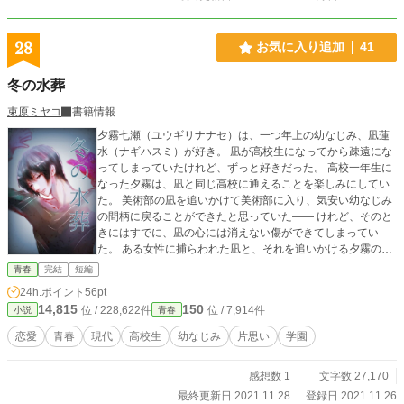
28
お気に入り追加
41
冬の水葬
束原ミヤコ
書籍情報
夕霧七瀬（ユウギリナナセ）は、一つ年上の幼なじみ、凪蓮
水（ナギハスミ）が好き。 凪が高校生になってから疎遠にな
ってしまっていたけれど、ずっと好きだった。 高校一年生に
なった夕霧は、凪と同じ高校に通えることを楽しみにしてい
た。 美術部の凪を追いかけて美術部に入り、気安い幼なじみ
の間柄に戻ることができたと思っていた―― けれど、そのと
きにはすでに、凪の心には消えない傷ができてしまってい
た。 ある女性に捕らわれた凪と、それを追いかける夕霧の、
繰り返す冬の話。
青春
完結
短編
24h.ポイント
56pt
14,815
150
位 / 228,622件
位 / 7,914件
小説
青春
恋愛
青春
現代
高校生
幼なじみ
片思い
学園
感想数 1
文字数 27,170
最終更新日 2021.11.28
登録日 2021.11.26