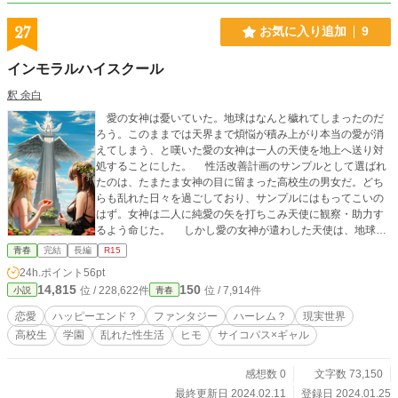
27
お気に入り追加
9
インモラルハイスクール
釈 余白
愛の女神は憂いていた。地球はなんと穢れてしまったのだ
ろう。このままでは天界まで煩悩が積み上がり本当の愛が消
えてしまう、と嘆いた愛の女神は一人の天使を地上へ送り対
処することにした。 性活改善計画のサンプルとして選ばれ
たのは、たまたま女神の目に留まった高校生の男女だ。どち
らも乱れた日々を過ごしており、サンプルにはもってこいの
はず。女神は二人に純愛の矢を打ちこみ天使に観察・助力す
るよう命じた。 しかし愛の女神が遣わした天使は、地球の
性文化に感化された性欲あふれるポンコツ天使だった。天使
青春
完結
長編
R15
はインモラルエナジーを集めて堕天し淫魔になることを目指
24h.ポイント
56pt
してるらしい。 女神に純愛を植え付けられたナンパ男にサ
14,815
150
位 / 228,622件
位 / 7,914件
小説
青春
セ子、そして二人を利用して淫魔化を目指すポンコツ天使の
行方はいかに。
恋愛
ハッピーエンド？
ファンタジー
ハーレム？
現実世界
高校生
学園
乱れた性生活
ヒモ
サイコパス×ギャル
感想数 0
文字数 73,150
最終更新日 2024.02.11
登録日 2024.01.25