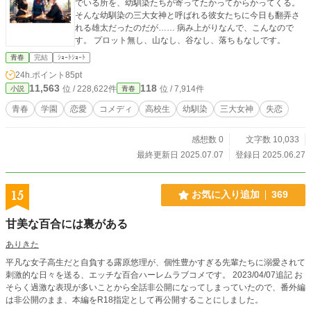
でいる所を、幼馴染たちが寄ってたかってからかってくる。
そんな幼馴染の三大女神と呼ばれる彼女たちに今日も翻弄さ
れる雄太だったのだが…… 病み上がりなんで、こんなので
す。 プロット無し、山なし、谷なし、落ちもなしです。
青春
完結
ｼｮｰﾄｼｮｰﾄ
24h.ポイント
85pt
11,563
118
位 / 228,622件
位 / 7,914件
小説
青春
青春
学園
恋愛
コメディ
高校生
幼馴染
三大女神
失恋
感想数 0
文字数 10,033
最終更新日 2025.07.07
登録日 2025.06.27
15
お気に入り追加
369
甘美な百合には裏がある
ありきた
平凡な女子高生だと自負する露原悠理が、個性豊かすぎる先輩たちに溺愛されて
刺激的な日々を送る、エッチな百合ハーレムラブコメです。 2023/04/07追記 お
そらく過激な表現が多いことから全話非公開になってしまっていたので、番外編
は非公開のまま、本編をR18指定として再公開することにしました。