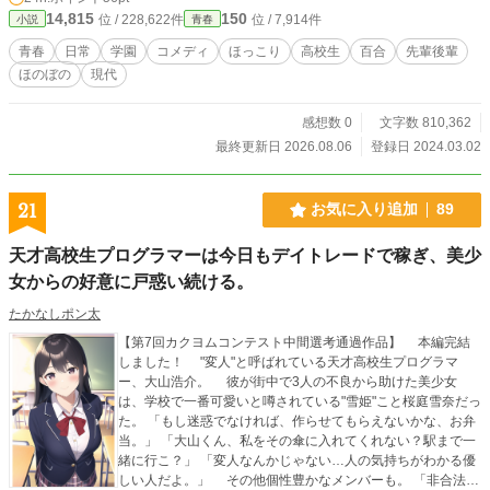
る高校二年生。彩の真似をして髪の毛をベージュに染めてい
14,815
150
位 / 228,622件
位 / 7,914件
小説
青春
る。 春田若菜(はるたわかな) なんとなくの雰囲気でそれっぽ
いことを言える高校三年生。チャリ通。 宮木紗里(みやぎさ
青春
日常
学園
コメディ
ほっこり
高校生
百合
先輩後輩
り) 超絶美人の大学一年生。若菜が大好き。 東崎千春(とうざ
ほのぼの
現代
きちはる) 元生徒会長の高校三年生。暇人。 西崎千秋(にしざ
きちあき) ガーデニング部の高校三年生。強い。 大河凛空(た
いがりく) 貧弱な高校三年生。賢いギャル。 津村真奈(つむら
感想数 0
文字数 810,362
まな) 腹筋が割れている高校三年生。凛空凛空凛空凛空凛空凛
最終更新日 2026.08.06
登録日 2024.03.02
空凛空凛空凛空凛空凛空凛空凛空凛空凛空凛空凛空凛空凛空
凛空凛空凛空凛空凛空凛空凛空凛空凛空凛空凛空凛空凛空凛
空凛空凛空凛空凛空凛空凛空凛空凛空凛空凛空凛空凛空凛空
21
お気に入り追加
89
凛空凛空凛空凛空凛空凛空凛空凛空凛空凛空凛空凛空凛空凛
空凛空凛空凛空凛空凛空凛空凛空凛空凛空凛空凛空凛空凛空
天才高校生プログラマーは今日もデイトレードで稼ぎ、美少
凛空凛空凛空凛空凛空凛空凛空凛空凛空凛空凛空凛空凛空凛
女からの好意に戸惑い続ける。
空凛空凛空凛空凛空凛空凛空 能代明里(のしろあかり) のほほ
んとした高校三年生。糸目。 馬場春/秋(ばばはる/あき) 占い部
たかなしポン太
の高校三年生。双子。 大空日花/月花(おおぞらにっか/げっか)
超絶美人の高校一年生。双子。 佐藤陽菜(さとうひな) 超絶美
【第7回カクヨムコンテスト中間選考通過作品】 本編完結
人の高校二年生。那由多。
しました！ "変人"と呼ばれている天才高校生プログラマ
ー、大山浩介。 彼が街中で3人の不良から助けた美少女
は、学校で一番可愛いと噂されている"雪姫"こと桜庭雪奈だっ
た。 「もし迷惑でなければ、作らせてもらえないかな、お弁
当。」 「大山くん、私をその傘に入れてくれない？駅まで一
緒に行こ？」 「変人なんかじゃない…人の気持ちがわかる優
しい人だよ。」 その他個性豊かなメンバーも。 「非合法巨