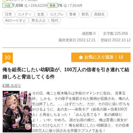
7,036
76
位 / 228,622件
位 / 7,914件
小説
青春
日常
コメディ
女装
コスプレ
青春
剃毛
高校生
AIのべりすと
男主人公
現代
感想数 0
文字数 225,056
最終更新日 2022.12.21
登録日 2022.10.12
10
お気に入り追加
12
俺を組長にしたい幼馴染が、100万人の信者を引き連れて結
婚しろと脅迫してくる件
幻燈 カガリ
その日。俺こと枢木颯斗は学校のマドンナに告白。 見事玉
砕。 しかも、その様子を撮影された動画が拡散され、俺の人
生は終了した。 ……はずだった。 だが、その日に追い打ちを
かけるように、あの女――灰島モア（組長の娘＋信者100万
人）と再会しちまった！ 「みんな見てる？ 私の婿様だ
よ！」 いや、やめろ。 誰がお前の婿だ。 俺は普通に彼女が
欲しいだけなんだ！！ 俺を組長にしたい幼馴染と、その信者
100万人に振り回される学園ラブコメである！