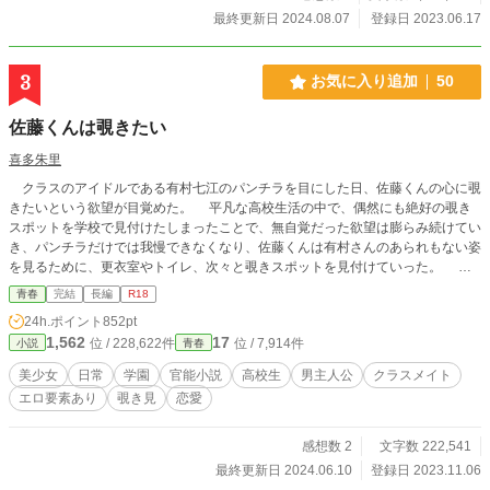
をザックリ斬りつけられてしまう。 何とか不審者を撃退し、
最終更新日 2024.08.07
登録日 2023.06.17
急いで応急処置をしようと士狼は芽衣の身体を抱き上げ
た……その時だった！ ――彼女の胸元から冗談みたいにバカ
デカい胸パッドが転げ落ちたのは。 そう、彼女は嘘で塗り固
3
お気に入り追加
50
められた虚乳（きょにゅう）の持ち主だったのだ！ 意識を取
り戻した芽衣（Aカップ）は【乙女の秘密】を知られたことに
佐藤くんは覗きたい
発狂し、士狼を亡き者にするべく、その場で士狼に襲い掛か
る。 士狼は洋子の協力もあり、何とか逃げることには成功す
喜多朱里
るが翌日、芽衣の策略にハマり生徒会に強制入部させられる
クラスのアイドルである有村七江のパンチラを目にした日、佐藤くんの心に覗
事に。 こうして古羊芽衣の無理難題を解決する大神士狼の受
きたいという欲望が目覚めた。 平凡な高校生活の中で、偶然にも絶好の覗き
難の日々が始まった。 が、この時の古羊姉妹はまだ知らなか
スポットを学校で見付けたしまったことで、無自覚だった欲望は膨らみ続けてい
ったのだ。 彼の蜂蜜のように甘い優しさが自分たち姉妹をど
き、パンチラだけでは我慢できなくなり、佐藤くんは有村さんのあられもない姿
んどん狂わせていくことに。 ※【カクヨム】にて編掲載中。
を見るために、更衣室やトイレ、次々と覗きスポットを見付けていった。 更
【ネオページ】にて序盤のみお試し掲載中。【Nolaノベル】
に佐藤くんのストーカー的な行動は結果的に有村さんの心を解きほぐすことにな
【Tales】にて完全版を公開中。 イラスト担当：さんさん
青春
完結
長編
R18
り二人の距離は縮まっていく。
24h.ポイント
852pt
1,562
17
位 / 228,622件
位 / 7,914件
小説
青春
美少女
日常
学園
官能小説
高校生
男主人公
クラスメイト
エロ要素あり
覗き見
恋愛
感想数 2
文字数 222,541
最終更新日 2024.06.10
登録日 2023.11.06