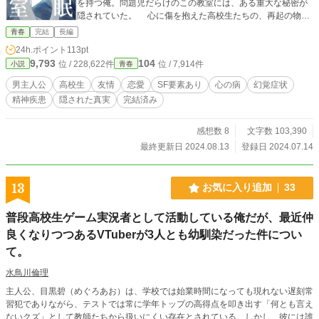
を持つ俺。問題児だらけのこの教室には、ある重大な秘密が
隠されていた。 心に傷を抱えた高校生たちの、再起の物
語。 ※表紙イラスト＝ミカスケ様
青春
完結
長編
24h.ポイント
113pt
9,793
104
位 / 228,622件
位 / 7,914件
小説
青春
男主人公
高校生
友情
恋愛
SF要素あり
心の病
幻覚症状
精神疾患
隠された真実
完結済み
感想数 8
文字数 103,390
最終更新日 2024.08.13
登録日 2024.07.14
13
お気に入り追加
33
普段高校生ゲーム実況者として活動している俺だが、最近仲
良くなりつつあるVTuberが3人とも幼馴染だった件につい
て。
水鳥川倫理
主人公、目黒碧（めぐろあお）は、学校では始業時間になっても現れない遅刻常
習犯でありながら、テストでは常に学年トップの高得点を叩き出す「何とも言え
ないクズ」として教師たちから扱いにくい存在とされている。しかし、彼には誰