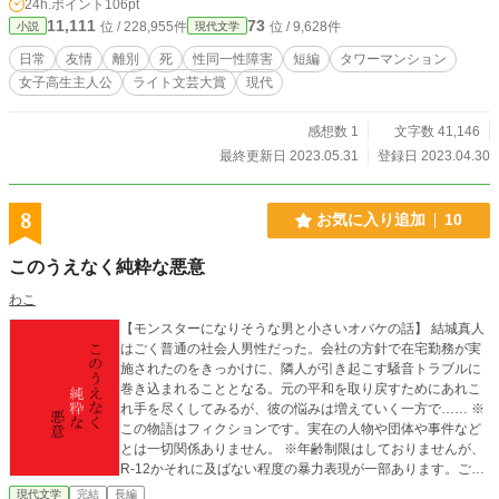
24h.ポイント
106pt
らいなくなった。 そして、ショウコも引っ越すことを親から
11,111
73
位 / 228,955件
位 / 9,628件
小説
現代文学
告げられて……。 大人になる前の少女の気持ちを書いた作品
です。 6/1 現代文学ジャンル１位ありがとうございました<
日常
友情
離別
死
性同一性障害
短編
タワーマンション
(_ _)>
女子高生主人公
ライト文芸大賞
現代
感想数 1
文字数 41,146
最終更新日 2023.05.31
登録日 2023.04.30
8
お気に入り追加
10
このうえなく純粋な悪意
わこ
【モンスターになりそうな男と小さいオバケの話】 結城真人
はごく普通の社会人男性だった。会社の方針で在宅勤務が実
施されたのをきっかけに、隣人が引き起こす騒音トラブルに
巻き込まれることとなる。元の平和を取り戻すためにあれこ
れ手を尽くしてみるが、彼の悩みは増えていく一方で…… ※
この物語はフィクションです。実在の人物や団体や事件など
とは一切関係ありません。 ※年齢制限はしておりませんが、
R-12かそれに及ばない程度の暴力表現が一部あります。ご覧
になる際はご注意くださいませ。
現代文学
完結
長編