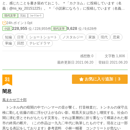
と、感じたことを書き留めておこう。 ＊「カクヨム」に投稿しています（名
義：@ns_ky_20151225）。 ＊「小説家になろう」に投稿しています（名義：n
aro_naro）。 ＊「エブリスタ」に投稿しています（名義：estar_20210224）。
現代文学
完結
ｼｮｰﾄｼｮｰﾄ
＊「ノベルアップ＋」に投稿しています（名義：novelup20210528）。
24h.ポイント
0pt
228,955
9,628
位 / 228,955件
位 / 9,628件
小説
現代文学
短編
日常
ショートショート
ノスタルジー
家族
現代
思索
掌編
回想
テレビドラマ
感想数 0
文字数 1,806
最終更新日 2021.06.20
登録日 2021.06.20
31
お気に入り追加
3
闇息
風まかせ三十郎
トンネル内の暗闇の中でハンマーの音が響く。打音検査だ。トンネルの保守点
検に勤しむ佐藤の前に浮かび上がる白い影。暗黒天女は指さし嘲笑する。社会の
闇に潜む歪とそれがもたらす災害を。それは重層的に折り重なって構築された都
市の終焉の断片。（この作品は一九九〇年代に執筆したものです。現在とは一部
異なる表記をしております）参考資料 小林一輔著 コンクリートが危ない