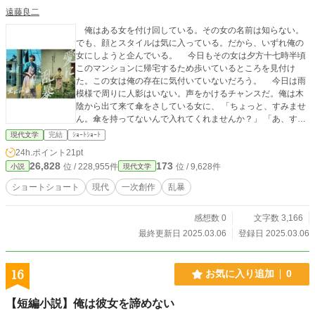
遠藤良二
俺はある女を付け回している。その女の名前は知らない。
でも、顔とスタイルは気に入っている。だから、いずれ俺の
女にしようと企んでいる。 今日もその女は夕方十七時半頃
このマンションに帰宅するため歩いているところを見付け
た。この女は俺の存在に気付いていないだろう。 今日は雨
模様で周りに人影はいない。声をかけるチャンスだ。俺は木
陰から出て来て傘をさしている女に、 「ちょっと、すみませ
ん。傘を持ってないんで入れてくれませんか？」 「あ、すみ
ません。急いでいるもので」 そこで俺は女の右の頬を張っ
現代文学
完結
ｼｮｰﾄｼｮｰﾄ
た。 「キャッ！」 と声を上げた。それからお腹を殴った。
24h.ポイント
21pt
すると、 「うう……」 とその場にうずくまりしゃがみ込ん
26,828
173
位 / 228,955件
位 / 9,628件
小説
現代文学
だ。 事前に用意しておいたハンカチに睡眠剤を含ませてお
いて女の口と鼻を塞ぎ即効性のある薬剤だからその場に倒れ
ショートショート
現代
一次創作
乱暴
込んだ。俺は女を背負い、俺の家に運んだ。そして、女を触
りたいだけ触った。
感想数 0
文字数 3,166
最終更新日 2025.03.06
登録日 2025.03.06
16
お気に入り追加
0
【短編小説】俺は彼女を諦めない