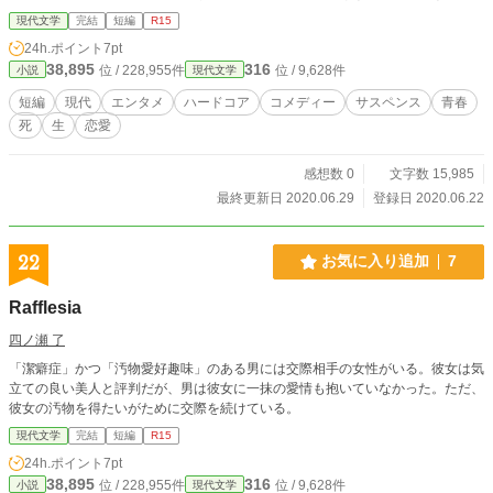
は。 スラップスティックに疾走する青春恋愛ハードコア暴力小説が紡ぐ、真
現代文学
完結
短編
R15
実の命の物語り。
24h.ポイント
7pt
38,895
316
位 / 228,955件
位 / 9,628件
小説
現代文学
短編
現代
エンタメ
ハードコア
コメディー
サスペンス
青春
死
生
恋愛
感想数 0
文字数 15,985
最終更新日 2020.06.29
登録日 2020.06.22
22
お気に入り追加
7
Rafflesia
四ノ瀬 了
「潔癖症」かつ「汚物愛好趣味」のある男には交際相手の女性がいる。彼女は気
立ての良い美人と評判だが、男は彼女に一抹の愛情も抱いていなかった。ただ、
彼女の汚物を得たいがために交際を続けている。
現代文学
完結
短編
R15
24h.ポイント
7pt
38,895
316
位 / 228,955件
位 / 9,628件
小説
現代文学