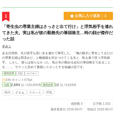
1
お気に入り追加
1
「寄生虫の専業主婦はさっさと出て行け」と浮気相手を連れ
てきた夫。実は私が彼の勤務先の筆頭株主…時の顔が傑作だ
った話
革命人
ある日突然、夫が派手な若い女を連れて帰宅した。「俺の稼ぎに寄生してるだけ
の専業主婦は用済みだ」と離婚届を叩きつけてくる夫と、私を鼻で笑う浮気相
手。 しかし、彼らは知らなかった。私が夫の勤める会社の筆頭株主であること
を……。 サクッと読めて最後にスカッとする短編小説です。
現代文学
完結
ｼｮｰﾄｼｮｰﾄ
24h.ポイント
575pt
2,684
12
位 / 228,955件
位 / 9,628件
小説
現代文学
現代
ざまぁ
スカッと
浮気
感想数 0
文字数 1,502
最終更新日 2026.08.07
登録日 2026.08.07