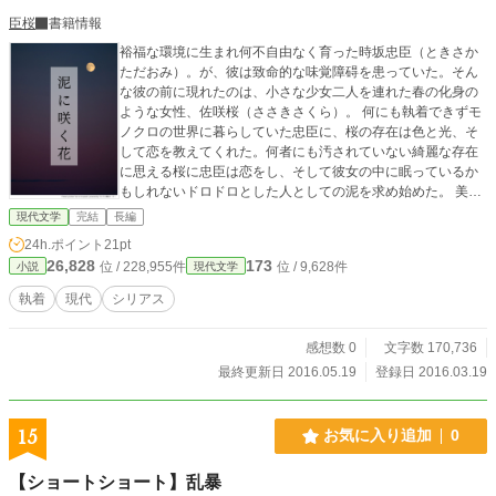
臣桜
書籍情報
裕福な環境に生まれ何不自由なく育った時坂忠臣（ときさか
ただおみ）。が、彼は致命的な味覚障碍を患っていた。そん
な彼の前に現れたのは、小さな少女二人を連れた春の化身の
ような女性、佐咲桜（ささきさくら）。 何にも執着できずモ
ノクロの世界に暮らしていた忠臣に、桜の存在は色と光、そ
して恋を教えてくれた。何者にも汚されていない綺麗な存在
に思える桜に忠臣は恋をし、そして彼女の中に眠っているか
もしれないドロドロとした人としての泥を求め始めた。 美し
く完璧であるように見える二人の美男美女の心の底にある、
現代文学
完結
長編
人の泥とは。 ※ 表紙はかんたん表紙メーカーで作成しまし
24h.ポイント
21pt
た
26,828
173
位 / 228,955件
位 / 9,628件
小説
現代文学
執着
現代
シリアス
感想数 0
文字数 170,736
最終更新日 2016.05.19
登録日 2016.03.19
15
お気に入り追加
0
【ショートショート】乱暴