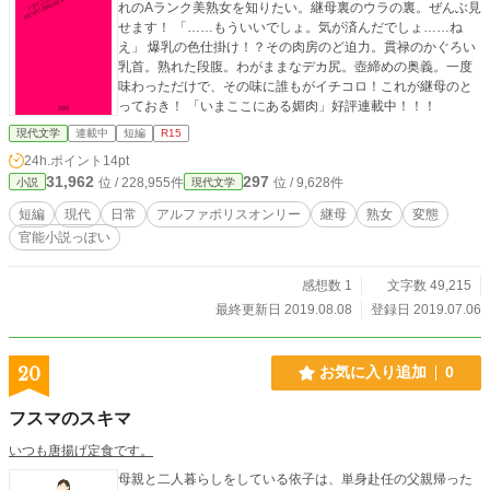
れのAランク美熟女を知りたい。継母裏のウラの裏。ぜんぶ見
せます！ 「……もういいでしょ。気が済んだでしょ……ね
え」 爆乳の色仕掛け！？その肉房のど迫力。貫禄のかぐろい
乳首。熟れた段腹。わがままなデカ尻。壺締めの奥義。一度
味わっただけで、その味に誰もがイチコロ！これが継母のと
っておき！ 「いまここにある媚肉」好評連載中！！！
現代文学
連載中
短編
R15
24h.ポイント
14pt
31,962
297
位 / 228,955件
位 / 9,628件
小説
現代文学
短編
現代
日常
アルファポリスオンリー
継母
熟女
変態
官能小説っぽい
感想数 1
文字数 49,215
最終更新日 2019.08.08
登録日 2019.07.06
20
お気に入り追加
0
フスマのスキマ
いつも唐揚げ定食です。
母親と二人暮らしをしている依子は、単身赴任の父親帰った