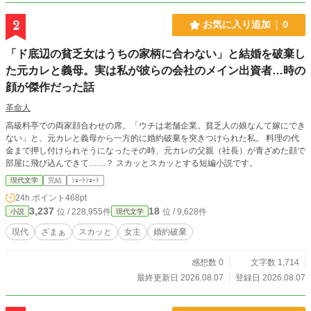
2
お気に入り追加
0
「ド底辺の貧乏女はうちの家柄に合わない」と結婚を破棄し
た元カレと義母。実は私が彼らの会社のメイン出資者…時の
顔が傑作だった話
革命人
高級料亭での両家顔合わせの席。「ウチは老舗企業。貧乏人の娘なんて嫁にでき
ない」と、元カレと義母から一方的に婚約破棄を突きつけられた私。 料理の代
金まで押し付けられそうになったその時、元カレの父親（社長）が青ざめた顔で
部屋に飛び込んできて……？ スカッとスカッとする短編小説です。
現代文学
完結
ｼｮｰﾄｼｮｰﾄ
24h.ポイント
468pt
3,237
18
位 / 228,955件
位 / 9,628件
小説
現代文学
現代
ざまぁ
スカッと
女主
婚約破棄
感想数 0
文字数 1,714
最終更新日 2026.08.07
登録日 2026.08.07