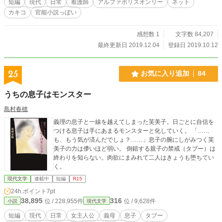
短編
現代
日常
看護師
アルファポリスオンリー
ネット
カキコ
官能小説っぽい
感想数 1
文字数 84,207
最終更新日 2019.12.04
登録日 2019.10.12
25
お気に入り追加
84
うちの息子はモンスター
島村春穂
義理の息子と一線を越えてしまった芙美子。日ごとに自信を
つける息子は手にあまるモンスターと化していく。 「……
も、もう気が済んだでしょ？……」息子の腕にしがみつく芙
美子の力は儚いほど弱い。 倒錯する親子の禁戒（タブー）は
終わりを知らない。肉欲にまみれて二人はきょうも堕ちてい
く。
現代文学
連載中
短編
R15
24h.ポイント
7pt
38,895
316
位 / 228,955件
位 / 9,628件
小説
現代文学
短編
現代
日常
女主人公
義母
息子
タブー