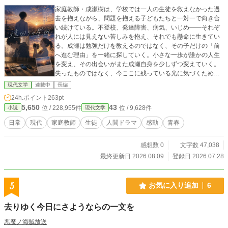
家庭教師・成瀬樹は、学校では一人の生徒を救えなかった過
去を抱えながら、問題を抱える子どもたちと一対一で向き合
い続けている。不登校、発達障害、病気、いじめ――それぞ
れが人には見えない苦しみを抱え、それでも懸命に生きてい
る。成瀬は勉強だけを教えるのではなく、その子だけの「前
へ進む理由」を一緒に探していく。小さな一歩が誰かの人生
を変え、その出会いがまた成瀬自身を少しずつ変えていく。
失ったものではなく、今ここに残っている光に気づくため
の、優しく切ない連作ヒューマンドラマ。
現代文学
連載中
長編
24h.ポイント
263pt
5,650
43
位 / 228,955件
位 / 9,628件
小説
現代文学
日常
現代
家庭教師
生徒
人間ドラマ
感動
青春
感想数 0
文字数 47,038
最終更新日 2026.08.09
登録日 2026.07.28
5
お気に入り追加
6
去りゆく今日にさようならの一文を
悪魔ノ海賊放送