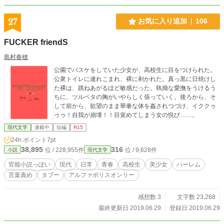
27
お気に入り追加
106
FUCKER friendS
島村春穂
公園でバスケをしていた少女が、高校生に目をつけられた。
公衆トイレに連れこまれ、裸に剥かれた。真っ黒に日焼けし
た裸は、跳ねあがるほど敏感だった。執拗な愛撫をうけるう
ちに、ツルペタの胸がいやらしく張っていく。後ろから、そ
して前から、欲望のまま華奢な体を姦されつづけ、イククゥ
ゥゥ！自我が崩壊！！目覚めてしまう女の悦び……。
現代文学
連載中
短編
R15
24h.ポイント
7pt
38,895
316
位 / 228,955件
位 / 9,628件
小説
現代文学
官能小説っぽい
現代
日常
青春
高校生
美少女
ハーレム
言葉責め
タブー
アルファポリスオンリー
感想数 3
文字数 23,268
最終更新日 2019.06.29
登録日 2019.06.29