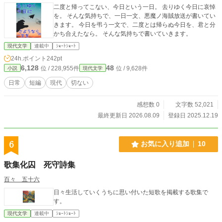
二度と帰ってこない、今日という一日。 去りゆく今日に哀悼
を。 そんな気持ちで、一日一文、悪魔ノ海賊放送が書いてい
きます。 今日を弔う一文で、二度とは帰らぬ今日を、君と分
かち合えたなら。 そんな気持ちで書いていきます。
現代文学
連載中
ｼｮｰﾄｼｮｰﾄ
24h.ポイント
242pt
6,128
48
位 / 228,955件
位 / 9,628件
小説
現代文学
日常
短編
現代
切ない
感想数 0
文字数 52,021
最終更新日 2026.08.09
登録日 2025.12.19
6
お気に入り追加
10
歌集化囚 死守詩集
百々 五十六
日々生活していくうちに思い付いた短歌を掲載する歌集で
す。
現代文学
連載中
ｼｮｰﾄｼｮｰﾄ