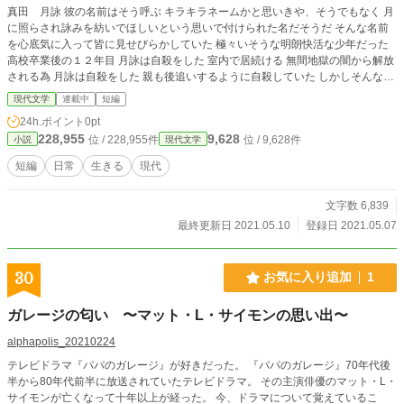
真田 月詠 彼の名前はそう呼ぶ キラキラネームかと思いきや、そうでもなく 月
に照らされ詠みを紡いでほしいという思いで付けられた名だそうだ そんな名前
を心底気に入って皆に見せびらかしていた 極々いそうな明朗快活な少年だった
高校卒業後の１２年目 月詠は自殺をした 室内で居続ける 無間地獄の闇から解放
される為 月詠は自殺をした 親も後追いするように自殺していた しかしそんな親
に月詠は毒親意識があり イライラして成仏する事をしなかった そして幽霊とな
現代文学
連載中
短編
った月詠は 葬式に来ていた友人を見て回っていた
24h.ポイント
0pt
228,955
9,628
位 / 228,955件
位 / 9,628件
小説
現代文学
短編
日常
生きる
現代
文字数 6,839
最終更新日 2021.05.10
登録日 2021.05.07
30
お気に入り追加
1
ガレージの匂い 〜マット・L・サイモンの思い出〜
alphapolis_20210224
テレビドラマ『パパのガレージ』が好きだった。 『パパのガレージ』70年代後
半から80年代前半に放送されていたテレビドラマ。 その主演俳優のマット・L・
サイモンが亡くなって十年以上が経った。 今、ドラマについて覚えているこ