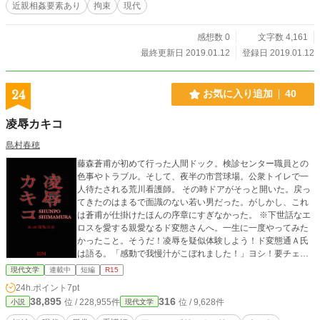
近親相姦要素あり
拘束
現代
感想数 0
文字数 4,161
最終更新日 2019.01.12
登録日 2019.01.12
24
お気に入り追加
40
凌辱カキコ
島村春穂
藤森蒼甫が初めて行った人間ドック。検診センター職員との
色事やトラブル。そして、夜半の市営球場。公衆トイレで一
人待たされる荒川看護師。 その時ドアがそっと開いた。戻っ
てきたのはまるで面識のない若い男だった。がしかし、これ
は蒼甫が仕掛けたほんの序章にすぎなかった。 ※下世話なエ
ロスを愛する親愛なるド変態さんへ。一生に一度やってみた
かったこと。そうだ！凌辱を疑似体験しよう！ド変態通Ａ氏
は語る。「感動で我慢汁がこぼれました！」ヨシ！要チェッ
クだ！
現代文学
連載中
短編
R15
24h.ポイント
7pt
38,895
316
位 / 228,955件
位 / 9,628件
小説
現代文学