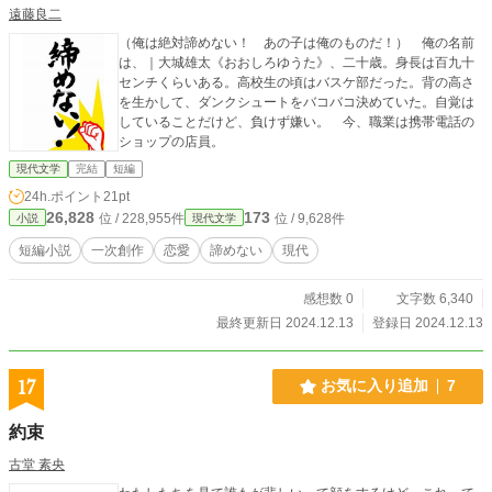
遠藤良二
（俺は絶対諦めない！ あの子は俺のものだ！） 俺の名前
は、｜大城雄太《おおしろゆうた》、二十歳。身長は百九十
センチくらいある。高校生の頃はバスケ部だった。背の高さ
を生かして、ダンクシュートをバコバコ決めていた。自覚は
していることだけど、負けず嫌い。 今、職業は携帯電話の
ショップの店員。
現代文学
完結
短編
24h.ポイント
21pt
26,828
173
位 / 228,955件
位 / 9,628件
小説
現代文学
短編小説
一次創作
恋愛
諦めない
現代
感想数 0
文字数 6,340
最終更新日 2024.12.13
登録日 2024.12.13
17
お気に入り追加
7
約束
古堂 素央