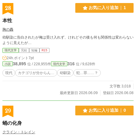
28
お気に入り追加
1
本性
胸の轟
幼馴染に告白されたが俺は受け入れず、けれどその後も何も関係性は変わらない
ように見えたが…
現代文学
完結
短編
R15
24h.ポイント
7pt
38,895
316
位 / 228,955件
位 / 9,628件
小説
現代文学
現代
カテゴリが分からん…
幼馴染
犯…罪……？
文字数 3,018
最終更新日 2026.06.09
登録日 2026.06.08
29
お気に入り追加
0
蛹の化身
クライン・トレイン