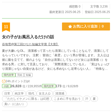
感想数 0
文字数 3,236
最終更新日 2025.06.25
登録日 2025.06.25
11
お気に入り追加
0
女の子がお風呂入るだけの話
谷地雪@第三回ひなた短編文学賞【大賞】
夏が大嫌いなOL。 清潔感って言ったら清潔にしていることなんで、清潔にして
もらっていいですか。 注釈： 冒頭に「眞壁」という男が登場します。 主人公は
彼に腹を立てて、彼のような 「自分は清潔にしてないけど女には清潔感（）を
求める男」 に対して言及しており、 「実際清潔にしている人」 「実はちょっぴ
り清潔じゃない自覚があるけど、女にも求めないし近寄らない人」 「特殊な事
情（持病など）がある人」 等々は対象外です。こういう人もいるんだなとお考
現代文学
完結
短編
え下さい。
24h.ポイント
21pt
26,828
173
位 / 228,955件
位 / 9,628件
小説
現代文学
日常
純文学
現代
女主人公
清潔感
「ただしイケメンに限る」は幻想
こまめに手を洗おう
汗
夏
臭い（におい）