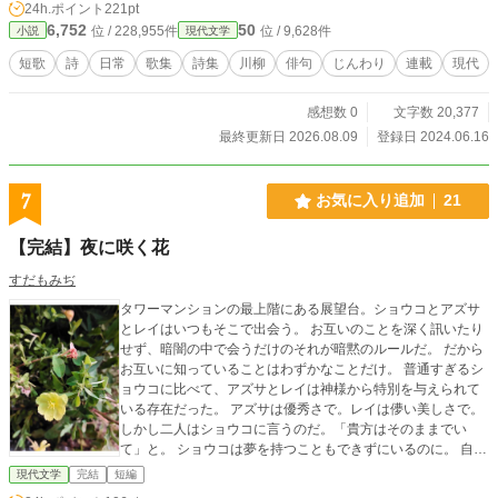
24h.ポイント
221pt
6,752
50
位 / 228,955件
位 / 9,628件
小説
現代文学
短歌
詩
日常
歌集
詩集
川柳
俳句
じんわり
連載
現代
感想数 0
文字数 20,377
最終更新日 2026.08.09
登録日 2024.06.16
7
お気に入り追加
21
【完結】夜に咲く花
すだもみぢ
タワーマンションの最上階にある展望台。ショウコとアズサ
とレイはいつもそこで出会う。 お互いのことを深く訊いたり
せず、暗闇の中で会うだけのそれが暗黙のルールだ。 だから
お互いに知っていることはわずかなことだけ。 普通すぎるシ
ョウコに比べて、アズサとレイは神様から特別を与えられて
いる存在だった。 アズサは優秀さで。レイは儚い美しさで。
しかし二人はショウコに言うのだ。「貴方はそのままでい
て」と。 ショウコは夢を持つこともできずにいるのに。 自分
はこのまま枯れるだけの存在だというのに、なぜ二人はそん
現代文学
完結
短編
なことを言うのだろうか。 そんなある日、レイが二人の側か