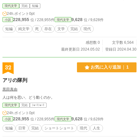
現代文学
完結
短編
24h.ポイント
0pt
228,955
9,628
位 / 228,955件
位 / 9,628件
小説
現代文学
短編
純文学
死
存在
文学
完結
現代
感想数 0
文字数 6,564
最終更新日 2024.05.02
登録日 2024.04.30
32
お気に入り追加
1
アリの隊列
黒田真由
人は何を思い、どう動くのか。
現代文学
完結
ｼｮｰﾄｼｮｰﾄ
24h.ポイント
0pt
228,955
9,628
位 / 228,955件
位 / 9,628件
小説
現代文学
短編
日常
完結
ショートショート
現代
人生