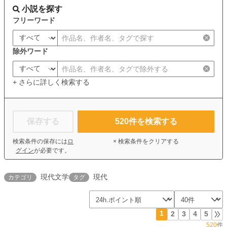
小説を探す
フリーワード
除外ワード
+ さらに詳しく検索する
保存する
520
件を検索する
検索条件の保存には
ロ
× 検索条件をクリアする
グイン
が必要です。
現代文学
現代
カテゴリ
タグ
1
2
3
4
5
520
件