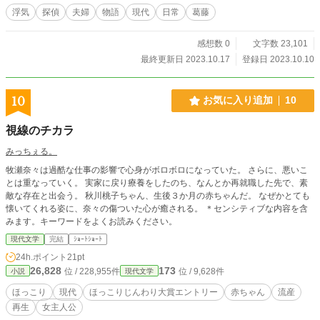
浮気
探偵
夫婦
物語
現代
日常
葛藤
感想数 0
文字数 23,101
最終更新日 2023.10.17
登録日 2023.10.10
10
お気に入り追加
10
視線のチカラ
みっちぇる。
牧瀬奈々は過酷な仕事の影響で心身がボロボロになっていた。 さらに、悪いこ
とは重なっていく。 実家に戻り療養をしたのち、なんとか再就職した先で、素
敵な存在と出会う。 秋川桃子ちゃん、生後３か月の赤ちゃんだ。 なぜかとても
懐いてくれる姿に、奈々の傷ついた心が癒される。 ＊センシティブな内容を含
みます。キーワードをよくお読みください。
現代文学
完結
ｼｮｰﾄｼｮｰﾄ
24h.ポイント
21pt
26,828
173
位 / 228,955件
位 / 9,628件
小説
現代文学
ほっこり
現代
ほっこりじんわり大賞エントリー
赤ちゃん
流産
再生
女主人公