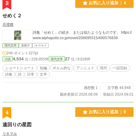
3
お気に入り追加
4
せめく２
月澄狸
詩集「せめく」の続き、または似たようなものです。 https://
www.alphapolis.co.jp/novel/206695515/490576839
現代文学
連載中
ｼｮｰﾄｼｮｰﾄ
24h.ポイント
327pt
4,534
27
位 / 228,955件
位 / 9,628件
小説
現代文学
ショートショート
短編
ポエム的な
アンニュイ
現代
一話完結
詩集
詩
日常
文学
感想数 1
文字数 44,948
最終更新日 2026.08.09
登録日 2024.09.01
4
お気に入り追加
0
遠回りの星図
リキマル