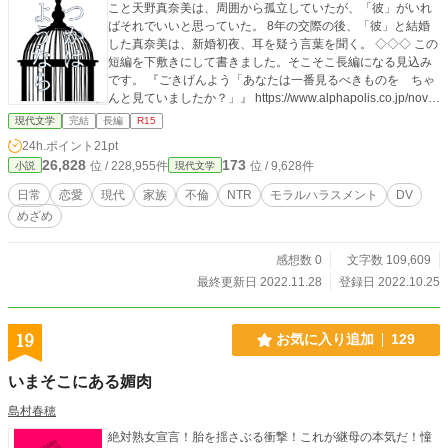
こと天野真奈美は、周囲から孤立していたが、「彼」がいれ
ばそれでいいと思っていた。 8年の交際の後、「彼」と結婚
した真奈美は、新婚初夜、耳を疑う言葉を聞く。 ◇◇◇ この
短編を下敷きにして書きました。そこそこ長編になる見込み
です。 『ごきげんよう「あなたは一番見るべきものを ちゃ
んと見ていましたか？」』 https://www.alphapolis.co.jp/nove
l/566248773/193686799
現代文学
完結
長編
R15
24h.ポイント
21pt
26,828
173
位 / 228,955件
位 / 9,628件
小説
現代文学
日常
恋愛
現代
家族
不倫
NTR
モラルハラスメント
DV
めざめ
感想数 0
文字数 109,609
最終更新日 2022.11.28
登録日 2022.10.25
19
お気に入り追加
129
いまそこにある媚肉
島村春穂
絶対熟女宣言！胎を揺さぶる衝撃！これが継母の本気だ！憧