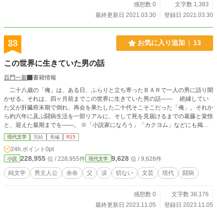
感想数 0
文字数 1,383
最終更新日 2021.03.30
登録日 2021.03.30
33
お気に入り追加
13
この世界に生きていた男の話
百門一新
書籍情報
二十八歳の「俺」は、ある日、ふらりと立ち寄ったＢＡＲで一人の男に語り聞
かせる。それは、四ヶ月前までこの世界に生きていた男の話―― 絶縁してい
た父が肝臓癌末期で倒れ、再会を果たした二十代そこそこだった「俺」。それか
ら約六年に及ぶ闘病生活を一部リアルに、そして死を見届けるまでの葛藤と覚悟
と、迎えた最期までを――。 ※「小説家になろう」「カクヨム」などにも掲載
しています。
現代文学
完結
長編
R15
24h.ポイント
0pt
228,955
9,628
位 / 228,955件
位 / 9,628件
小説
現代文学
純文学
男主人公
余命
父
涙
切ない
文芸
現代
闘病
感想数 0
文字数 38,176
最終更新日 2023.11.05
登録日 2023.11.05