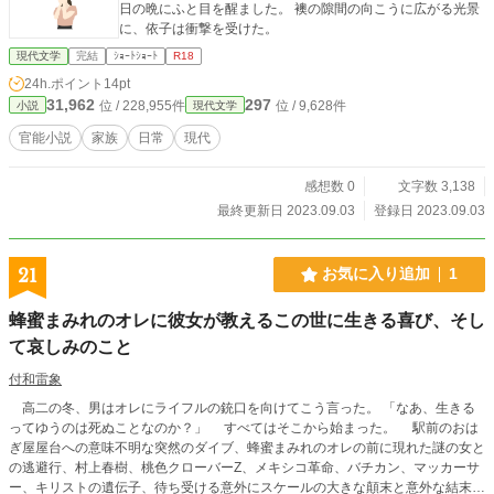
日の晩にふと目を醒ました。 襖の隙間の向こうに広がる光景
に、依子は衝撃を受けた。
現代文学
完結
ｼｮｰﾄｼｮｰﾄ
R18
24h.ポイント
14pt
31,962
297
位 / 228,955件
位 / 9,628件
小説
現代文学
官能小説
家族
日常
現代
感想数 0
文字数 3,138
最終更新日 2023.09.03
登録日 2023.09.03
21
お気に入り追加
1
蜂蜜まみれのオレに彼女が教えるこの世に生きる喜び、そし
て哀しみのこと
付和雷象
高二の冬、男はオレにライフルの銃口を向けてこう言った。 「なあ、生きる
ってゆうのは死ぬことなのか？」 すべてはそこから始まった。 駅前のおは
ぎ屋屋台への意味不明な突然のダイブ、蜂蜜まみれのオレの前に現れた謎の女と
の逃避行、村上春樹、桃色クローバーZ、メキシコ革命、バチカン、マッカーサ
ー、キリストの遺伝子、待ち受ける意外にスケールの大きな顛末と意外な結末と