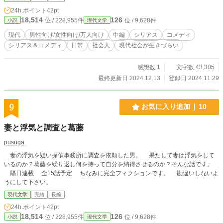
24h.ポイント
42pt
18,514
126
位 / 228,955件
位 / 9,628件
小説
現代文学
現代
男性向け/女性向け/万人向け
中編
シリアス
コメディ
シリアス＆コメディ
日常
社会人
現代社会が生きづらい
感想数 1
文字数 43,305
最終更新日 2024.12.13
登録日 2024.11.29
9
お気に入り追加
10
妻と浮気と調査と葛藤
pusuga
妻の浮気を疑い探偵事務所に調査を依頼した男。 果たして妻は浮気をして
いるのか？葛藤を繰り返し何を持って自分を納得させるのか？そんな話です。
隔日連載 全15話予定 ちなみに完全フィクションです。 勘違いしないよ
うにして下さい。
現代文学
完結
長編
24h.ポイント
42pt
18,514
126
位 / 228,955件
位 / 9,628件
小説
現代文学