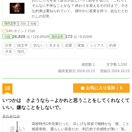
わたしたちを見て誰もが悲しいって顔をするけど、これって
そんなに不幸なことかな？ 終わりを迎えるその日まで、小さ
な約束は重ねられていく。 穏やかに収束を待つ、あなたとわ
たしの日常。
現代文学
完結
短編
24h.ポイント
21pt
26,828
173
位 / 228,955件
位 / 9,628件
小説
現代文学
日常
純文学
切ない
生きる
恋愛
家族
シリアス
約束
月見
現代
感想数 1
文字数 1,530
最終更新日 2024.10.23
登録日 2024.10.23
18
お気に入り追加
6
いつかは さようなら～よかれと思うことをしてくれなくて
いい。嫌なことをしないで。
あおみなみ
高校時代1年先輩だった、涼しげな容姿で物静かな「彼」こと
相原幸助。 愛らしい容姿だが、利己的で共感性が薄い「私」