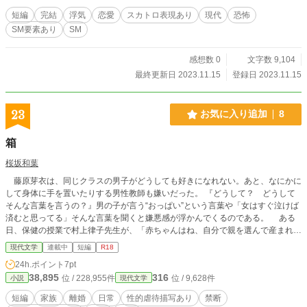
短編
完結
浮気
恋愛
スカトロ表現あり
現代
恐怖
SM要素あり
SM
感想数 0
文字数 9,104
最終更新日 2023.11.15
登録日 2023.11.15
23
お気に入り追加
8
箱
桜坂和葉
藤原芽衣は、同じクラスの男子がどうしても好きになれない。あと、なにかに
して身体に手を置いたりする男性教師も嫌いだった。 『どうして？ どうして
そんな言葉を言うの？』男の子が言う“おっぱい”という言葉や「女はすぐ泣けば
済むと思ってる」そんな言葉を聞くと嫌悪感が浮かんでくるのである。 ある
日、保健の授業で村上律子先生が、「赤ちゃんはね、自分で親を選んで産まれて
くるの···」周りの女の子達は、キャッキャッ楽しそうに話を聞いてる中、芽衣は
現代文学
連載中
短編
R18
先生が言った言葉を信じる気持ちにはならなかった。なぜなら···(親子ってなん
24h.ポイント
7pt
ですか？より)
38,895
316
位 / 228,955件
位 / 9,628件
小説
現代文学
短編
家族
離婚
日常
性的虐待描写あり
禁断