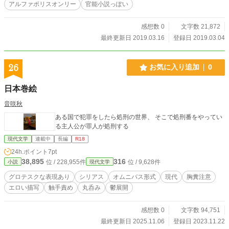
アルファポリスオンリー
官能小説っぽい
感想数 0
文字数 21,872
最終更新日 2019.03.16
登録日 2019.03.04
26
お気に入り追加
0
日本巻絵
音咲秋
ある国で犯罪をしたら処刑の世界、 そこで処刑番をやってい
る主人公が罪人が処刑する
現代文学
連載中
長編
R18
24h.ポイント
7pt
38,895
316
位 / 228,955件
位 / 9,628件
小説
現代文学
グロテスクな表現あり
シリアス
オムニバス形式
現代
胸糞注意
エロい描写
触手責め
丸呑み
鬱展開
感想数 0
文字数 94,751
最終更新日 2025.11.06
登録日 2023.11.22