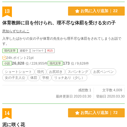
13
お気に入り追加
22
体育教師に目を付けられ、理不尽な体罰を受ける女の子
恩知らずなわんこ
入学したばかりの女の子が体育の先生から理不尽な体罰をされてしまうお話で
す。
現代文学
連載中
ｼｮｰﾄｼｮｰﾄ
R15
24h.ポイント
21pt
26,828
173
位 / 228,955件
位 / 9,628件
小説
現代文学
ショートショート
現代
お尻叩き
スパンキング
お尻ペンペン
女の子主人公
体罰
学校
リョナあり（少し）
感想数 1
文字数 4,009
最終更新日 2020.03.30
登録日 2020.03.30
14
お気に入り追加
72
泥に咲く花