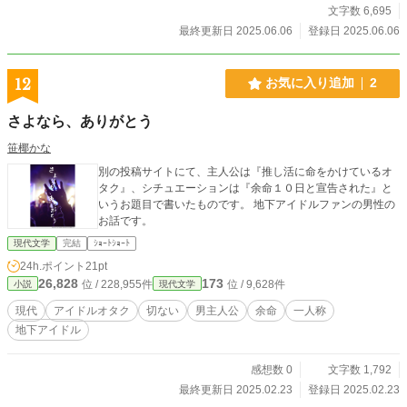
文字数 6,695
最終更新日 2025.06.06
登録日 2025.06.06
12
お気に入り追加
2
さよなら、ありがとう
笹椰かな
別の投稿サイトにて、主人公は『推し活に命をかけているオ
タク』、シチュエーションは『余命１０日と宣告された』と
いうお題目で書いたものです。 地下アイドルファンの男性の
お話です。
現代文学
完結
ｼｮｰﾄｼｮｰﾄ
24h.ポイント
21pt
26,828
173
位 / 228,955件
位 / 9,628件
小説
現代文学
現代
アイドルオタク
切ない
男主人公
余命
一人称
地下アイドル
感想数 0
文字数 1,792
最終更新日 2025.02.23
登録日 2025.02.23