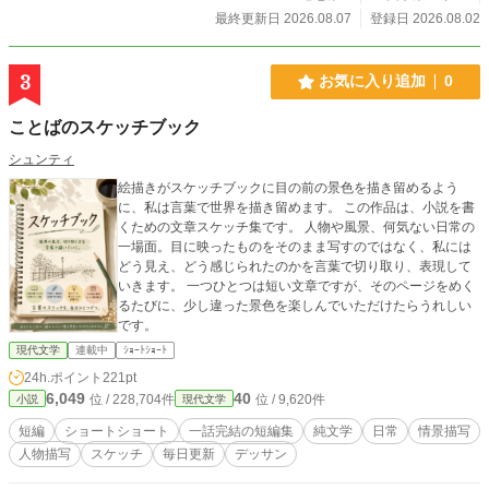
最終更新日 2026.08.07
登録日 2026.08.02
3
お気に入り追加
0
ことばのスケッチブック
シュンティ
絵描きがスケッチブックに目の前の景色を描き留めるよう
に、私は言葉で世界を描き留めます。 この作品は、小説を書
くための文章スケッチ集です。 人物や風景、何気ない日常の
一場面。目に映ったものをそのまま写すのではなく、私には
どう見え、どう感じられたのかを言葉で切り取り、表現して
いきます。 一つひとつは短い文章ですが、そのページをめく
るたびに、少し違った景色を楽しんでいただけたらうれしい
です。
現代文学
連載中
ｼｮｰﾄｼｮｰﾄ
24h.ポイント
221pt
6,049
40
位 / 228,704件
位 / 9,620件
小説
現代文学
短編
ショートショート
一話完結の短編集
純文学
日常
情景描写
人物描写
スケッチ
毎日更新
デッサン