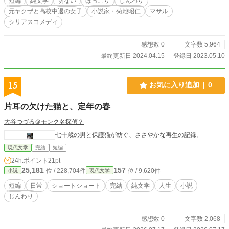
短編
純文学
切ない
ほっこり
じんわり
元ヤクザと高校中退の女子
小説家・菊池昭仁
マサル
シリアスコメディ
感想数 0
文字数 5,964
最終更新日 2024.04.15
登録日 2023.05.10
15
お気に入り追加
0
片耳の欠けた猫と、定年の春
大谷つづる＠モンク名探偵？
七十歳の男と保護猫が紡ぐ、ささやかな再生の記録。
現代文学
完結
短編
24h.ポイント
21pt
25,181
157
位 / 228,704件
位 / 9,620件
小説
現代文学
短編
日常
ショートショート
完結
純文学
人生
小説
じんわり
感想数 0
文字数 2,068