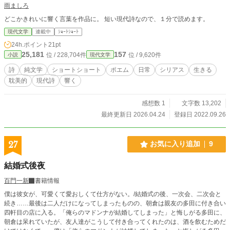
雨ましろ
どこかきれいに響く言葉を作品に。 短い現代詩なので、１分で読めます。
現代文学
連載中
ｼｮｰﾄｼｮｰﾄ
24h.ポイント
21pt
25,181
157
位 / 228,704件
位 / 9,620件
小説
現代文学
詩
純文学
ショートショート
ポエム
日常
シリアス
生きる
耽美的
現代詩
響く
感想数 1
文字数 13,202
最終更新日 2026.04.24
登録日 2022.09.26
27
お気に入り追加
9
結婚式後夜
百門一新
書籍情報
僕は彼女が、可愛くて愛おしくて仕方がない。/結婚式の後、一次会、二次会と
続き……最後は二人だけになってしまったものの、朝倉は親友の多田に付き合い
四軒目の店に入る。「俺らのマドンナが結婚してしまった」と悔しがる多田に、
朝倉は呆れていたが、友人達がこうして付き合ってくれたのは、酒を飲むためだ