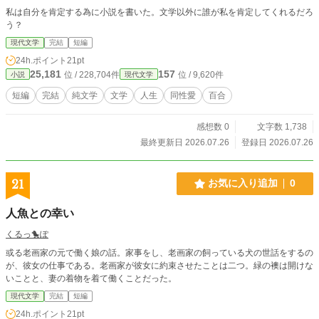
私は自分を肯定する為に小説を書いた。文学以外に誰が私を肯定してくれるだろ
う？
現代文学
完結
短編
24h.ポイント
21pt
25,181
157
位 / 228,704件
位 / 9,620件
小説
現代文学
短編
完結
純文学
文学
人生
同性愛
百合
感想数 0
文字数 1,738
最終更新日 2026.07.26
登録日 2026.07.26
21
お気に入り追加
0
人魚との幸い
くるっ🐤ぽ
或る老画家の元で働く娘の話。家事をし、老画家の飼っている犬の世話をするの
が、彼女の仕事である。老画家が彼女に約束させたことは二つ。緑の襖は開けな
いことと、妻の着物を着て働くことだった。
現代文学
完結
短編
24h.ポイント
21pt