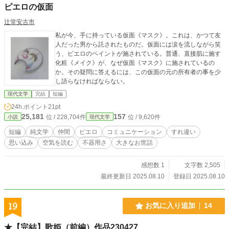
ピエロの仮面
辻堂安古市
私が今、手に持っている仮面《マスク》。これは、かつて友
人だった男から託されたものだ。仮面には涙を流しながら笑
う、ピエロのペイントが施されている。普通、直接肌に施す
化粧《メイク》が、なぜ仮面《マスク》に施されているの
か。その疑問に答えるには、この仮面の元の所有者の事を少
し語らなければならない。
現代文学
完結
短編
24h.ポイント
21pt
25,181
157
位 / 228,704件
位 / 9,620件
小説
現代文学
短編
純文学
仲間
ピエロ
コミュニケーション
すれ違い
思い込み
空気を読む
不器用さ
大きなお世話
感想数 1
文字数 2,505
最終更新日 2025.08.10
登録日 2025.08.10
19
お気に入り追加
14
★【完結】歌姫（前編）作品230427