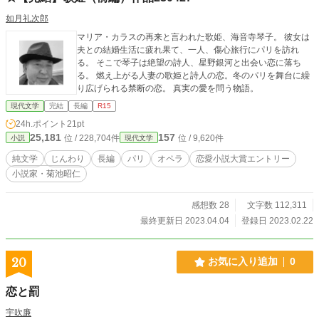
如月礼次郎
マリア・カラスの再来と言われた歌姫、海音寺琴子。 彼女は
夫との結婚生活に疲れ果て、一人、傷心旅行にパリを訪れ
る。 そこで琴子は絶望の詩人、星野銀河と出会い恋に落ち
る。 燃え上がる人妻の歌姫と詩人の恋。冬のパリを舞台に繰
り広げられる禁断の恋。 真実の愛を問う物語。
現代文学
完結
長編
R15
24h.ポイント
21pt
25,181
157
位 / 228,704件
位 / 9,620件
小説
現代文学
純文学
じんわり
長編
パリ
オペラ
恋愛小説大賞エントリー
小説家・菊池昭仁
感想数 28
文字数 112,311
最終更新日 2023.04.04
登録日 2023.02.22
20
お気に入り追加
0
恋と罰
宇吹廉