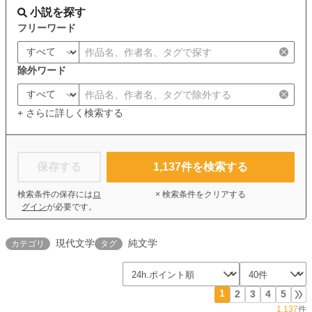
小説を探す
フリーワード
除外ワード
+ さらに詳しく検索する
保存する
1,137
件を検索する
検索条件の保存には
ロ
× 検索条件をクリアする
グイン
が必要です。
現代文学
純文学
カテゴリ
タグ
1
2
3
4
5
1,137
件