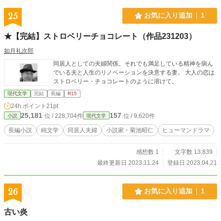
25
お気に入り追加
1
★【完結】ストロベリーチョコレート（作品231203）
如月礼次郎
同居人としての夫婦関係。それでも満足している精神を病ん
でいる夫と人生のリノベーションを決意する妻。 大人の恋は
ストロベリー・チョコレートのように溶けて。
現代文学
完結
長編
R15
24h.ポイント
21pt
25,181
157
位 / 228,704件
位 / 9,620件
小説
現代文学
長編小説
純文学
同居人夫婦
小説家・菊池昭仁
ヒューマンドラマ
感想数 1
文字数 13,839
最終更新日 2023.11.24
登録日 2023.04.21
26
お気に入り追加
1
古い炎