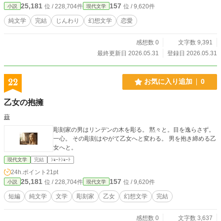
25,181
157
位 / 228,704件
位 / 9,620件
小説
現代文学
純文学
完結
じんわり
幻想文学
恋愛
感想数 0
文字数 9,391
最終更新日 2026.05.31
登録日 2026.05.31
22
お気に入り追加
0
乙女の抱擁
蕀
彫刻家の男はリンデンの木を彫る。 黙々と。目を逸らさず。
一心。 その彫刻はやがて乙女へと変わる。 男を抱き締める乙
女へと。
現代文学
完結
ｼｮｰﾄｼｮｰﾄ
24h.ポイント
21pt
25,181
157
位 / 228,704件
位 / 9,620件
小説
現代文学
短編
純文学
文学
彫刻家
乙女
幻想文学
完結
感想数 0
文字数 3,637