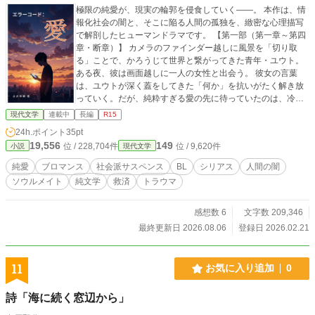
極限の純愛が、現実の輪郭を侵食していく――。 本作は、情
報化社会の闇と、そこに陥る人間の孤独を、緻密な心理描写
で解剖したヒューマンドラマです。 【第一部（第一章～第四
章・断章）】 カメラのファインダー越しに風景を「切り取
る」ことで、かろうじて世界と繋がってきた青年・ユウト。
ある夜、彼は画面越しに一人の女性と出会う。 彼女の言葉
は、ユウトが深く蓋をしてきた「何か」を抗いがたく解き放
っていく。だが、純粋すぎる愛の先に待っていたのは、冷酷
な断崖だった――。 （※舞台となる東京の谷中、日暮里、谷
現代文学
連載中
長編
R15
根千の情景も、独自の文体と併せてお楽しみください） 【第
24h.ポイント
35pt
二部（第5章～）】 視点は突然、「もう一人の人物」へと移
19,556
149
位 / 228,704件
位 / 9,620件
小説
現代文学
行する。 ユウトとは別の場所で、別の孤独を抱えながら生き
てきた者。交わるはずのなかった二つの魂が、運命に引き寄
純愛
ブロマンス
社会派サスペンス
BL
シリアス
人間の闇
せられるように接近していく。 愛の「美しさ」だけでなく、
ソウルメイト
純文学
救済
トラウマ
そこに潜む生々しい「汚泥」と、それでも人を愛し続ける意
味を根源から問う物語です。 ■ 独自執筆メソッド【C.C.W.】
の実証作 本作は、著者が構築した独自の物語記述メソッド
感想数 6
文字数 209,346
「C.C.W.」を用いて執筆されています。文章の構造や視点移
最終更新日 2026.08.06
登録日 2026.02.21
動を緻密に設計し、読者の認知と深層心理へ直接的に訴えか
ける、全く新しい読書体験を提供します。※本メソッドは、A
I生成や外部プログラミング等の演算ツールを一切使用せず、
11
お気に入り追加
0
筆者自身の脳内回路のみで構築・稼働する「生身の執筆シス
テム」です。 ■ 生成AIの利用方針 生成AIは、調査・資料整
詩「海に続く窓辺から」
理・分析・校正補助のためにのみ使用しています。作品の着
想、構成、文体、表現、本文執筆などの創作は、すべて著者