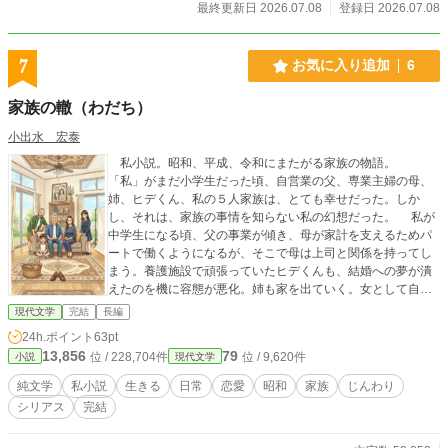
最終更新日 2026.07.08
登録日 2026.07.08
7
お気に入り追加
6
家族の轍（わだち）
小出水 宏泰
私小説。昭和、平成、令和にまたがる家族の物語。
「私」がまだ小学生だった頃、自営業の父、専業主婦の母、
姉、ヒデくん、私の５人家族は、とても幸せだった。しか
し、それは、家族の事情を知らない私の幻想だった。 私が
中学生になる頃、父の事業が傾き、母が家計を支えるためパ
ートで働くようになるが、そこで母は上司と関係を持ってし
まう。養護施設で頑張っていたヒデくんも、結婚への夢が潰
えたのを機に容態が悪化。姉も家を出ていく。女として自身
の魅力に目覚めた母は、かつて自分を苦しめた夫への復讐心
現代文学
完結
長編
から、次々と男性との関係を深めていく。私は、変わってし
24h.ポイント
63pt
まった母の姿に戸惑い、苦しみ、同性愛に走りそうになる
13,856
79
位 / 228,704件
位 / 9,620件
小説
現代文学
が、初めての恋人である美由紀の存在に救われ、段々と自身
の生き方を確立していく。 やがて時が過ぎ、家族の形も変
純文学
私小説
生きる
日常
恋愛
昭和
家族
じんわり
わっていく。老いとともに変わり果てていく両親…その後、
シリアス
完結
父が亡くなり、私と母は、関係を修復し、濃密な時間を過ご
すが、母の死も近づいていた。 「母さんは父さんを愛して