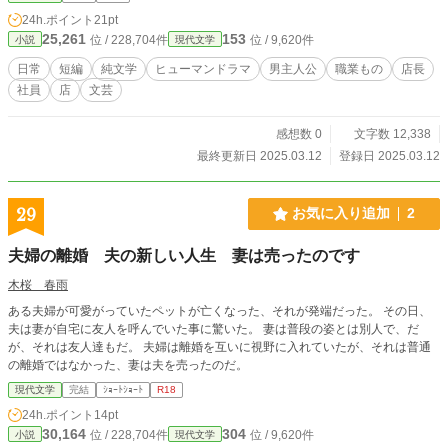
24h.ポイント
21pt
25,261
153
位 / 228,704件
位 / 9,620件
小説
現代文学
日常
短編
純文学
ヒューマンドラマ
男主人公
職業もの
店長
社員
店
文芸
感想数 0
文字数 12,338
最終更新日 2025.03.12
登録日 2025.03.12
29
お気に入り追加
2
夫婦の離婚 夫の新しい人生 妻は売ったのです
木桜 春雨
ある夫婦が可愛がっていたペットが亡くなった、それが発端だった。 その日、
夫は妻が自宅に友人を呼んでいた事に驚いた。 妻は普段の姿とは別人で、だ
が、それは友人達もだ。 夫婦は離婚を互いに視野に入れていたが、それは普通
の離婚ではなかった、妻は夫を売ったのだ。
現代文学
完結
ｼｮｰﾄｼｮｰﾄ
R18
24h.ポイント
14pt
30,164
304
位 / 228,704件
位 / 9,620件
小説
現代文学