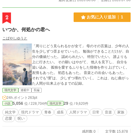
2
お気に入り追加
1
いつか、何処かの君へ
こばやしゆうと
「周りにどう見られるかが全て」 母のその言葉は、少年の人
生を少しずつ歪ませていった。 勉強ができることだけが、自
分の価値だった。 認められたい。 特別でいたい。 誰よりも
上に行きたい。 その願いはやがて、 他人を見下し、 自分を
追い込み、 孤独を愛するふりをした怪物を作り上げていく。
友情もあった。 初恋もあった。 音楽との出会いもあった。
それでも“僕”は、 少しずつ壊れていく。 これは、ねじ曲がっ
た人間が出来上がるまでの記録。
現代文学
連載中
長編
24h.ポイント
263pt
5,056
29
位 / 228,704件
位 / 9,620件
小説
現代文学
純文学
現代ドラマ
青春
成長
人間ドラマ
日常
音楽
家族
恋愛
呪い
感想数 0
文字数 15,878