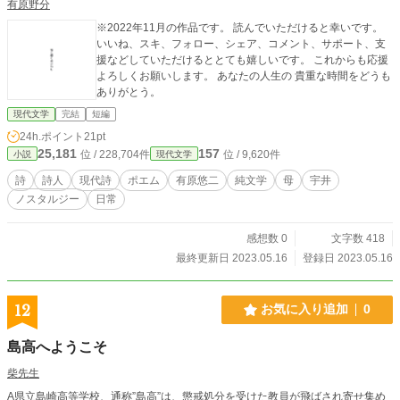
有原野分
本人が行っています。生成AIは補助的用途に限って使用して
※2022年11月の作品です。 読んでいただけると幸いです。
おり、創作上の判断および本文執筆はすべて著者本人が行っ
いいね、スキ、フォロー、シェア、コメント、サポート、支
ています。 ※本作はアルファポリス、TALES、カクヨムに重
援などしていただけるととても嬉しいです。 これからも応援
複掲載しております。 著作権はすべて著者に帰属します。 内
よろしくお願いします。 あなたの人生の 貴重な時間をどうも
容の無断転載、複製、および生成AIへの学習利用を固く禁じ
ありがとう。
ます。 ©2026 Shinsuke Mizui All rights reserved.
現代文学
完結
短編
24h.ポイント
21pt
25,181
157
位 / 228,704件
位 / 9,620件
小説
現代文学
詩
詩人
現代詩
ポエム
有原悠二
純文学
母
宇井
ノスタルジー
日常
感想数 0
文字数 418
最終更新日 2023.05.16
登録日 2023.05.16
12
お気に入り追加
0
島高へようこそ
柴先生
A県立島崎高等学校、通称”島高”は、懲戒処分を受けた教員が飛ばされ寄せ集め