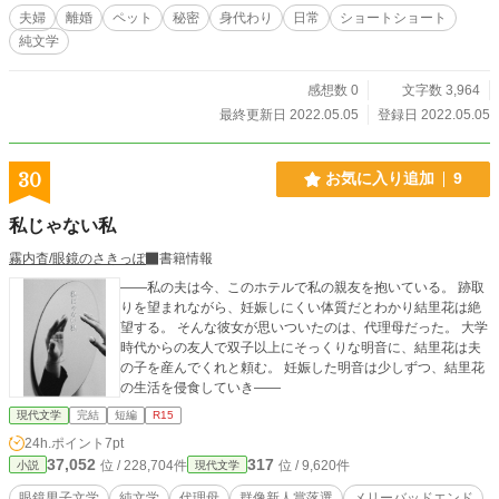
夫婦
離婚
ペット
秘密
身代わり
日常
ショートショート
純文学
感想数 0
文字数 3,964
最終更新日 2022.05.05
登録日 2022.05.05
30
お気に入り追加
9
私じゃない私
霧内杳/眼鏡のさきっぽ
書籍情報
――私の夫は今、このホテルで私の親友を抱いている。 跡取
りを望まれながら、妊娠しにくい体質だとわかり結里花は絶
望する。 そんな彼女が思いついたのは、代理母だった。 大学
時代からの友人で双子以上にそっくりな明音に、結里花は夫
の子を産んでくれと頼む。 妊娠した明音は少しずつ、結里花
の生活を侵食していき――
現代文学
完結
短編
R15
24h.ポイント
7pt
37,052
317
位 / 228,704件
位 / 9,620件
小説
現代文学
眼鏡男子文学
純文学
代理母
群像新人賞落選
メリーバッドエンド