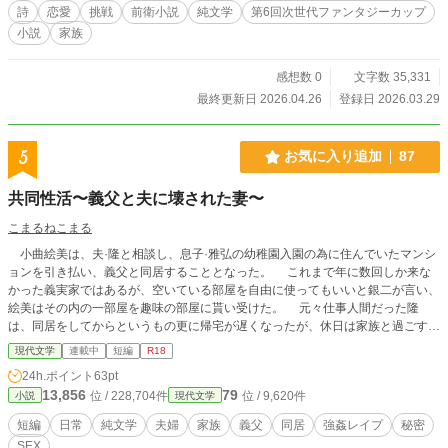
ない甘すぎる花の匂い。触れた指先から伝わる、雪解けのよ
詩
恋愛
挑戦
前衛小説
純文学
第6回次世代ファンタジーカップ
うに生々しい「他者の体温」。 彼は、私を「一番」と呼びな
小説
家族
がら、その口で他の女の温もりを、悦びを、情熱を語ってい
る。 美しく塗り固められた「白」が剥がれ落ち、初恋の記憶
が泥にまみれていく時、セシリアは決意する。この空虚な寝
感想数 0
文字数 35,331
室を、そして愛という名の欺瞞を、自らの手で終わらせるこ
最終更新日 2026.04.26
登録日 2026.03.29
とを。 これは、純白のドレスを泥で染め上げ、偽りの楽園か
ら這い出す女の、美しくも残酷な訣別の詩（うた）。 作品の
魅力・特徴 温度と匂いの対比: 夫との冷え切った関係（氷・
5
お気に入り追加
87
白）と、彼が持ち帰る浮気の残滓（熱・泥・情欲）を、徹底
した五感描写で描き出します。
共同性活〜義父と夫に壊された妻〜
こまるねこまる
小曲絵美は、夫·隆と相談し、息子·雅弘の幼稚園入園の為に住んでいたマンシ
ョンを引き払い、義父と同居することとなった。 これまで年に数回しか来な
かった義実家ではあるが、空いている部屋を自由に使ってもいいと銀二が言い、
絵美はその内の一部屋を趣味の部屋に貰い受けた。 元々仕事人間だった隆
は、同居をしてからというもの更に帰宅が遅くなったが、休日は家族と過ごす事
が多くなった。そんなある日、隆は仕事で北海道へと出張に行った夜···。絵美
現代文学
連載中
短編
R18
は、酒に酔った銀二に襲われた。隣には、雅弘が眠っていたのに···。 ショッ
24h.ポイント
63pt
クが抜けない絵美。でも、夫には言えず悩んでいた。 「お願い···。やめて···お
13,856
79
位 / 228,704件
位 / 9,620件
小説
現代文学
義父さん···」 隆が、出張で居ない何度目かの夜、絵美は雅弘の前で···。
短編
日常
純文学
夫婦
家族
義父
同居
強姦レイプ
秘密
SEX