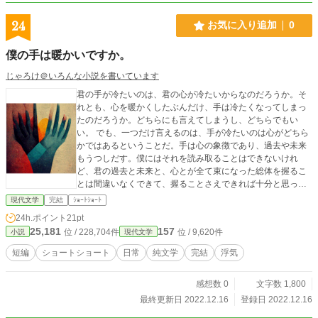
24
お気に入り追加
0
僕の手は暖かいですか。
じゃろけ＠いろんな小説を書いています
君の手が冷たいのは、君の心が冷たいからなのだろうか。そ
れとも、心を暖かくしたぶんだけ、手は冷たくなってしまっ
たのだろうか。どちらにも言えてしまうし、どちらでもい
い。 でも、一つだけ言えるのは、手が冷たいのは心がどちら
かではあるということだ。手は心の象徴であり、過去や未来
もうつしだす。僕にはそれを読み取ることはできないけれ
ど、君の過去と未来と、心とが全て束になった総体を握るこ
とは間違いなくできて、握ることさえできれば十分と思って
いた。
現代文学
完結
ｼｮｰﾄｼｮｰﾄ
24h.ポイント
21pt
25,181
157
位 / 228,704件
位 / 9,620件
小説
現代文学
短編
ショートショート
日常
純文学
完結
浮気
感想数 0
文字数 1,800
最終更新日 2022.12.16
登録日 2022.12.16