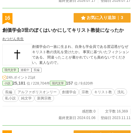
最終更新日 2026.07.17
登録日 2026.07.17
16
お気に入り追加
3
創価学会3世のぼくはいかにしてキリスト教徒になったか
れつだん先生
創価学会の一族に生まれ、自身も学会員である渡辺透がなぜ
キリスト教の洗礼を受けたか。 事実に基づいたフィクション
である。 間違ったことが書かれていても責めないでくださ
い。素人なので。
現代文学
連載中
長編
24h.ポイント
21pt
25,181
157
位 / 228,704件
位 / 9,620件
小説
現代文学
長編
アルファポリスオンリー
創価学会
宗教
キリスト教
洗礼
私小説
純文学
新興宗教
感想数 0
文字数 16,369
最終更新日 2024.01.06
登録日 2023.11.11