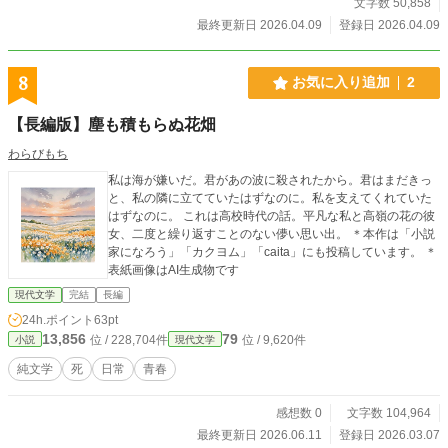
いたの？」私の問いに対する母の答えとは…
文字数 50,858
最終更新日 2026.04.09
登録日 2026.04.09
8
お気に入り追加
2
【長編版】塵も積もらぬ花畑
わらびもち
私は海が嫌いだ。君があの波に殺されたから。君はまだきっ
と、私の隣に立てていたはずなのに。私を支えてくれていた
はずなのに。 これは高校時代の話。平凡な私と高嶺の花の彼
女、二度と繰り返すことのない儚い思い出。 ＊本作は「小説
家になろう」「カクヨム」「caita」にも投稿しています。 ＊
表紙画像はAI生成物です
現代文学
完結
長編
24h.ポイント
63pt
13,856
79
位 / 228,704件
位 / 9,620件
小説
現代文学
純文学
死
日常
青春
感想数 0
文字数 104,964
最終更新日 2026.06.11
登録日 2026.03.07