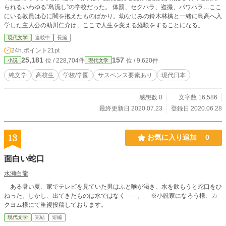
られるいわゆる”島流し”の学校だった。 体罰、セクハラ、盗撮、パワハラ…ここ
にいる教員は心に闇を抱えたものばかり。幼なじみの鈴木林檎と一緒に島高へ入
学した主人公の助川仁介は、ここで人生を変える経験をすることになる。
現代文学
連載中
長編
24h.ポイント
21pt
25,181
157
位 / 228,704件
位 / 9,620件
小説
現代文学
純文学
高校生
学校/学園
サスペンス要素あり
現代日本
感想数 0
文字数 16,586
最終更新日 2020.07.23
登録日 2020.06.28
13
お気に入り追加
0
面白い蛇口
水瀬白龍
ある暑い夏、家でテレビを見ていた男はふと喉が渇き、水を飲もうと蛇口をひ
ねった。しかし、出てきたものは水ではなく――。 ※小説家になろう様、カ
クヨム様にて重複投稿しております。
現代文学
完結
短編