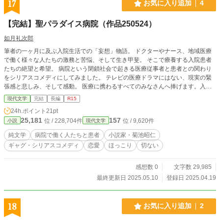
17
お気に入り追加
4
【完結】聖パラダイス病院（作品250524）
如月礼次郎
筆者の一ヶ月に及ぶ入院生活での「妄想」物語。 ドクターやナース、地域医療
で働く様々な人たちの激務と苦悩、そして生き甲斐。 そこで療養する入院患者
たちの絶望と希望。 病院という閉鎖社会で起きる医療従事者と患者との関わり
をシリアスコメディにしてみました。 テレビの医療ドラマにはない、現実の緊
張感と悲しみ、そして感動。 医療に携わるすべてのみなさんへ捧げます。入院
中は大変お世話になりました。
現代文学
完結
長編
R15
24h.ポイント
21pt
25,181
157
位 / 228,704件
位 / 9,620件
小説
現代文学
純文学
病院で働く人たちと患者
小説家・菊池昭仁
ギャグ・シリアスコメディ
恋愛
ほっこり
切ない
感想数 0
文字数 29,985
最終更新日 2025.05.10
登録日 2025.04.19
18
お気に入り追加
2