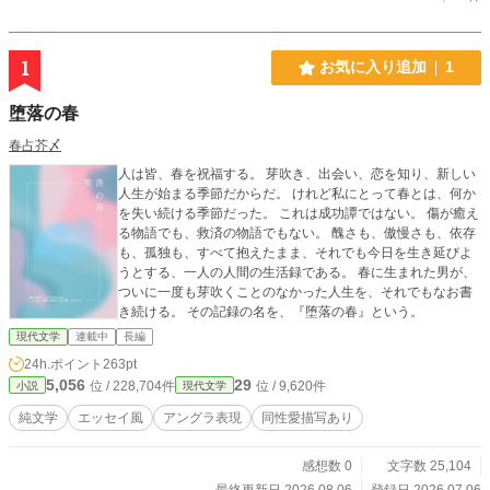
1
お気に入り追加
1
堕落の春
春占芥〆
人は皆、春を祝福する。 芽吹き、出会い、恋を知り、新しい
人生が始まる季節だからだ。 けれど私にとって春とは、何か
を失い続ける季節だった。 これは成功譚ではない。 傷が癒え
る物語でも、救済の物語でもない。 醜さも、傲慢さも、依存
も、孤独も、すべて抱えたまま、それでも今日を生き延びよ
うとする、一人の人間の生活録である。 春に生まれた男が、
ついに一度も芽吹くことのなかった人生を、それでもなお書
き続ける。 その記録の名を、『堕落の春』という。
現代文学
連載中
長編
24h.ポイント
263pt
5,056
29
位 / 228,704件
位 / 9,620件
小説
現代文学
純文学
エッセイ風
アングラ表現
同性愛描写あり
感想数 0
文字数 25,104
最終更新日 2026.08.06
登録日 2026.07.06