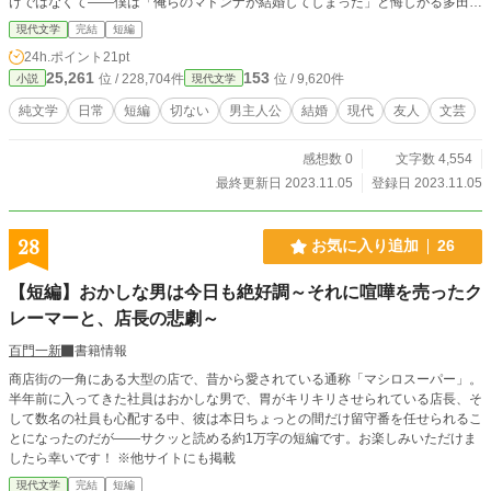
けではなくて――僕は「俺らのマドンナが結婚してしまった」と悔しがる多田に
小さく苦笑して、「素晴らしい結婚式だった」と思い返して……。 そんな僕
現代文学
完結
短編
の、結婚式後夜の話だ。 ※「小説家になろう」「カクヨム」等にも掲載してい
24h.ポイント
21pt
ます。
25,261
153
位 / 228,704件
位 / 9,620件
小説
現代文学
純文学
日常
短編
切ない
男主人公
結婚
現代
友人
文芸
感想数 0
文字数 4,554
最終更新日 2023.11.05
登録日 2023.11.05
28
お気に入り追加
26
【短編】おかしな男は今日も絶好調～それに喧嘩を売ったク
レーマーと、店長の悲劇～
百門一新
書籍情報
商店街の一角にある大型の店で、昔から愛されている通称「マシロスーパー」。
半年前に入ってきた社員はおかしな男で、胃がキリキリさせられている店長、そ
して数名の社員も心配する中、彼は本日ちょっとの間だけ留守番を任せられるこ
とになったのだが――サクッと読める約1万字の短編です。お楽しみいただけま
したら幸いです！ ※他サイトにも掲載
現代文学
完結
短編