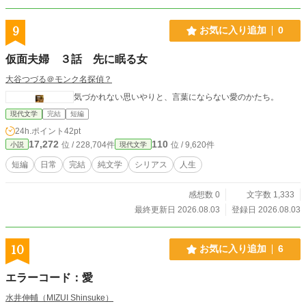
9
お気に入り追加
0
仮面夫婦 ３話 先に眠る女
大谷つづる＠モンク名探偵？
気づかれない思いやりと、言葉にならない愛のかたち。
現代文学
完結
短編
24h.ポイント
42pt
17,272
110
位 / 228,704件
位 / 9,620件
小説
現代文学
短編
日常
完結
純文学
シリアス
人生
感想数 0
文字数 1,333
最終更新日 2026.08.03
登録日 2026.08.03
10
お気に入り追加
6
エラーコード：愛
水井伸輔（MIZUI Shinsuke）