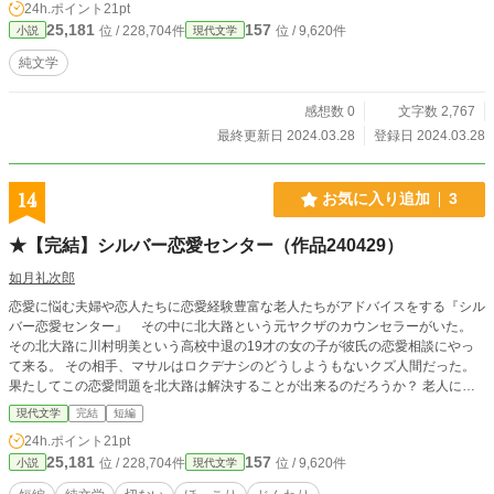
24h.ポイント
21pt
25,181
157
位 / 228,704件
位 / 9,620件
小説
現代文学
純文学
感想数 0
文字数 2,767
最終更新日 2024.03.28
登録日 2024.03.28
14
お気に入り追加
3
★【完結】シルバー恋愛センター（作品240429）
如月礼次郎
恋愛に悩む夫婦や恋人たちに恋愛経験豊富な老人たちがアドバイスをする『シル
バー恋愛センター』 その中に北大路という元ヤクザのカウンセラーがいた。
その北大路に川村明美という高校中退の19才の女の子が彼氏の恋愛相談にやっ
て来る。 その相手、マサルはロクデナシのどうしようもないクズ人間だった。
果たしてこの恋愛問題を北大路は解決することが出来るのだろうか？ 老人には
若者をしあわせに導く義務があるというシリアス・コメディです。
現代文学
完結
短編
24h.ポイント
21pt
25,181
157
位 / 228,704件
位 / 9,620件
小説
現代文学