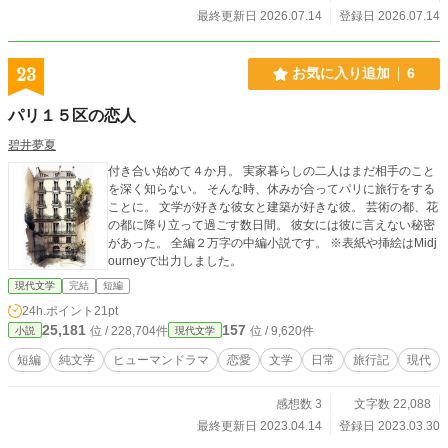
最終更新日 2026.07.14
登録日 2026.07.14
23
お気に入り追加
6
パリ１５区の恋人
碧井夢夏
付き合い始めて４か月。 実家暮らしの二人はまだ相手のこと
を深く知らない。 そんな時、休みが合ってパリに旅行をする
ことに。 文学が好きな彼女と建築が好きな彼。 芸術の都、花
の都に降り立って過ごす数日間。 彼女には彼に言えない秘密
があった。 全編２万字の中編小説です。 ※表紙や挿絵はMidj
ourneyで出力しました。
現代文学
完結
短編
24h.ポイント
21pt
25,181
157
位 / 228,704件
位 / 9,620件
小説
現代文学
短編
純文学
ヒューマンドラマ
恋愛
文学
日常
旅行記
現代
感想数 3
文字数 22,088
最終更新日 2023.04.14
登録日 2023.03.30