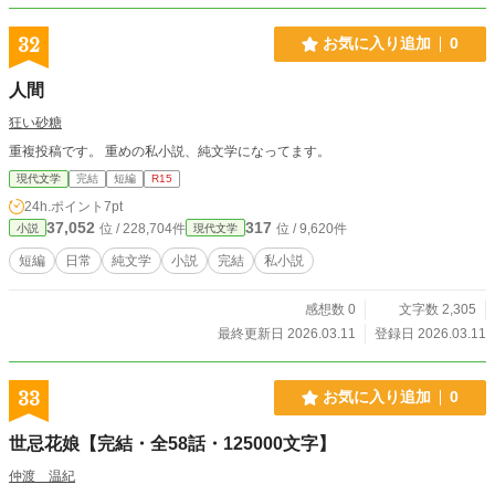
32
お気に入り追加
0
人間
狂い砂糖
重複投稿です。 重めの私小説、純文学になってます。
現代文学
完結
短編
R15
24h.ポイント
7pt
37,052
317
位 / 228,704件
位 / 9,620件
小説
現代文学
短編
日常
純文学
小説
完結
私小説
感想数 0
文字数 2,305
最終更新日 2026.03.11
登録日 2026.03.11
33
お気に入り追加
0
世忌花娘【完結・全58話・125000文字】
仲渡 温紀