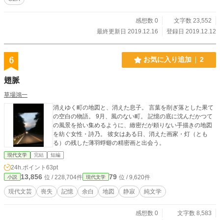
感想数 0
文字数 23,552
最終更新日 2019.12.16
登録日 2019.12.12
6
お気に入り追加
2
翅脈
草場鴻一
消えゆく町の地図と、消えた息子。 言葉を削ぎ落とした果て
の空白の物語。 9月、風のない町。 記憶の底に沈んだかつて
の風景を拾い集めるように、緻密だが頼りない手描きの地図
を紡ぐ女性・詩乃。 彼女はある日、消えた画家・灯（とも
る）の残した薄羽蜉蝣の精密画と出会う。
現代文学
完結
短編
24h.ポイント
63pt
13,856
79
位 / 228,704件
位 / 9,620件
小説
現代文学
現代文芸
喪失
記憶
余白
地図
静寂
純文学
感想数 0
文字数 8,583