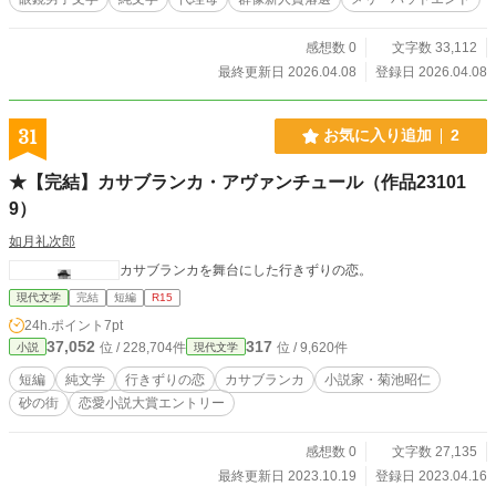
感想数 0
文字数 33,112
最終更新日 2026.04.08
登録日 2026.04.08
31
お気に入り追加
2
★【完結】カサブランカ・アヴァンチュール（作品23101
9）
如月礼次郎
カサブランカを舞台にした行きずりの恋。
現代文学
完結
短編
R15
24h.ポイント
7pt
37,052
317
位 / 228,704件
位 / 9,620件
小説
現代文学
短編
純文学
行きずりの恋
カサブランカ
小説家・菊池昭仁
砂の街
恋愛小説大賞エントリー
感想数 0
文字数 27,135
最終更新日 2023.10.19
登録日 2023.04.16