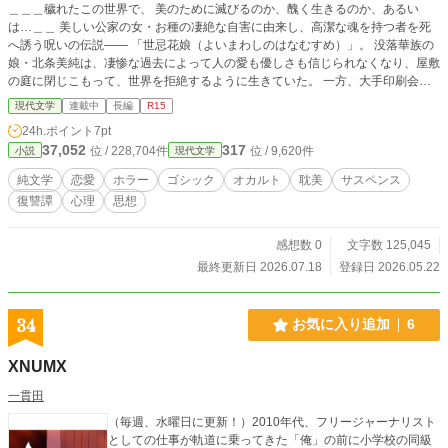
＿＿＿穢れたこの世界で、 美のために滅びるのか、醜く生きるのか、あるい
は…＿＿ 美しい公家の女・お種の凄絶な自害に由来し、高潔な魂を持つ者を死
へ誘う呪いの伝説―― 「世忌花娘（よいまわしのはなむすめ）」。 没落華族の
娘・北条美純は、凄惨な過去によって人の愛も優しさも信じられなくなり、屋敷
の庭に閉じこもって、世界を拒絶するように生きていた。 一方、大手印刷会社
の御曹司・西郷優一は、幼い頃の傷と罪悪感から、他人に迎合し続けることでし
現代文学
連載中
長編
R15
か生きられない青年だった。 拒絶する女と、迎合する男。 正反対の二人は出会
24h.ポイント
7pt
い、惹かれあう。 だがその恋は、「世忌花娘」の呪いによって、さらに深い悲
37,052
317
位 / 228,704件
位 / 9,620件
小説
現代文学
劇へと呑み込まれていく。 これは、呪いと悲恋の物語であると同時に、 美しい
者が死に、醜い者が蔓延るこの世界を問う物語。 ※こちらの方では毎日1話ずつ
純文学
恋愛
ホラー
ゴシック
オカルト
耽美
サスペンス
予約投稿を行っておりますが、pixvの方では全話公開しております。 「続きが
復讐譚
心理
思想
気になって仕方がない！」という方は是非ご覧になってください。 もちろん、
ゆったりと読みたい方は20時の投稿を楽しみにお待ちくださいませ。
感想数 0
文字数 125,045
最終更新日 2026.07.18
登録日 2026.05.22
34
お気に入り追加
6
XNUMX
一貫田
（毎週、水曜日に更新！）2010年代、フリージャーナリスト
としての仕事が軌道に乗ってきた「俺」の前に小学校の同級