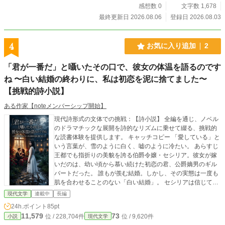
感想数 0
文字数 1,678
最終更新日 2026.08.06
登録日 2026.08.03
4
お気に入り追加
2
「君が一番だ」と囁いたその口で、彼女の体温を語るのです
ね 〜白い結婚の終わりに、私は初恋を泥に捨てました〜
【挑戦的詩小説】
ある作家【noteメンバーシップ開始】
現代詩形式の文体での挑戦：【詩小説】 全編を通じ、ノベル
のドラマチックな展開を詩的なリズムに乗せて綴る、挑戦的
な読書体験を提供します。 キャッチコピー 「愛している」と
いう言葉が、雪のように白く、嘘のように冷たい。 あらすじ
王都でも指折りの美貌を誇る伯爵令嬢・セシリア。彼女が嫁
いだのは、幼い頃から慕い続けた初恋の君、公爵嫡男のギル
バートだった。 誰もが羨む結婚。しかし、その実態は一度も
肌を合わせることのない「白い結婚」。 セシリアは信じてい
た。彼が自分を大切に想うあまり、清らかな関係を望んでい
現代文学
連載中
長編
るのだと。あの、冬の陽だまりのような優しい声で「君が一
24h.ポイント
85pt
番だ」と囁いてくれるから。 だが、真実の香りは、深夜の静
11,579
73
位 / 228,704件
位 / 9,620件
小説
現代文学
寂と共に運ばれてくる。 帰宅した夫が纏う、自分のものでは