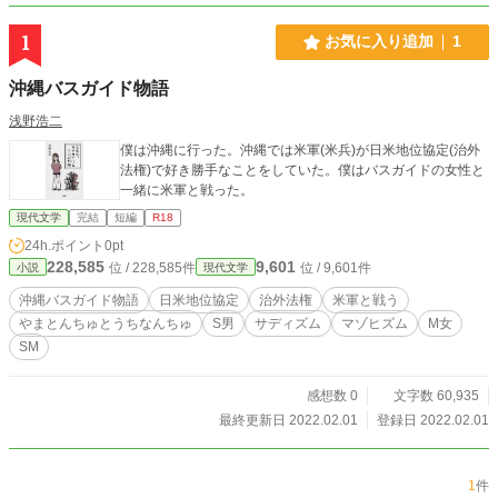
1
お気に入り追加
1
沖縄バスガイド物語
浅野浩二
僕は沖縄に行った。沖縄では米軍(米兵)が日米地位協定(治外
法権)で好き勝手なことをしていた。僕はバスガイドの女性と
一緒に米軍と戦った。
現代文学
完結
短編
R18
24h.ポイント
0pt
228,585
9,601
位 / 228,585件
位 / 9,601件
小説
現代文学
沖縄バスガイド物語
日米地位協定
治外法権
米軍と戦う
やまとんちゅとうちなんちゅ
S男
サディズム
マゾヒズム
М女
SМ
感想数 0
文字数 60,935
最終更新日 2022.02.01
登録日 2022.02.01
1
件