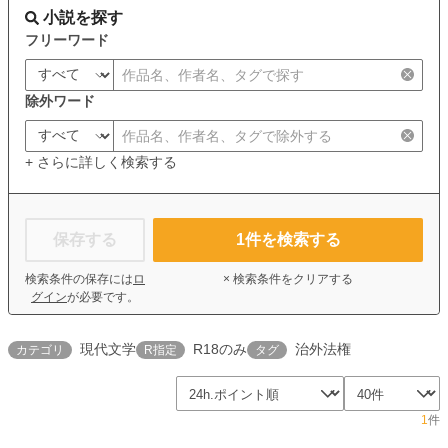
小説を探す
フリーワード
除外ワード
+ さらに詳しく検索する
保存する
1
件を検索する
検索条件の保存には
ロ
× 検索条件をクリアする
グイン
が必要です。
現代文学
R18のみ
治外法権
カテゴリ
R指定
タグ
1
件