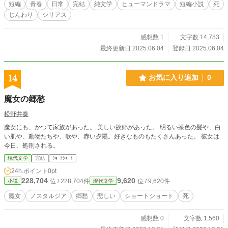
短編
青春
日常
完結
純文学
ヒューマンドラマ
短編小説
死
じんわり
シリアス
感想数 1
文字数 14,783
最終更新日 2025.06.04
登録日 2025.06.04
14
お気に入り追加
0
魔女の郷愁
松野井奏
魔女にも、かつて家族があった。 美しい故郷があった。 明るい茶色の髪や、白
い肌や、動物たちや、歌や、赤い夕陽。好きなものもたくさんあった。 彼女は
今日、処刑される。
現代文学
完結
ｼｮｰﾄｼｮｰﾄ
24h.ポイント
0pt
228,704
9,620
位 / 228,704件
位 / 9,620件
小説
現代文学
魔女
ノスタルジア
郷愁
悲しい
ショートショート
死
感想数 0
文字数 1,560