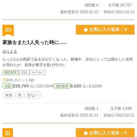
感想数 0
文字数 29,757
最終更新日 2025.02.15
登録日 2022.10.13
20
お気に入り追加
0
家族をまた1人失った時に......
ゆりえる
たった1人の肉親である父が亡くなった。葬儀中、自分にとっては懐かしい女性
が現れたが、祖母が暴言を投げ付けた。
現代文学
完結
ｼｮｰﾄｼｮｰﾄ
24h.ポイント
0pt
228,704
9,620
位 / 228,704件
位 / 9,620件
小説
現代文学
家族
死
切ない
感想数 1
文字数 2,698
最終更新日 2022.02.21
登録日 2022.02.21
21
お気に入り追加
0