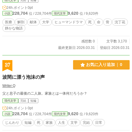
現代文学
完結
短編
24h.ポイント
0pt
228,704
9,620
位 / 228,704件
位 / 9,620件
小説
現代文学
医療
解剖
献体
大学
ヒューマンドラマ
死
命
骨
沈丁花
静かな物語
感想数 0
文字数 3,170
最終更新日 2026.03.31
登録日 2026.03.31
37
お気に入り追加
0
波間に漂う泡沫の声
Writer Q
父と息子の最後の二人旅。家族とは一体何だろうか？
現代文学
完結
短編
24h.ポイント
0pt
228,704
9,620
位 / 228,704件
位 / 9,620件
小説
現代文学
じんわり
短編
死
家族
人生
文学
完結
日常