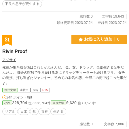
不良の息子が更生する
感想数 0
文字数 19,643
最終更新日 2023.07.24
登録日 2023.07.24
31
お気に入り追加
0
Rivin Proof
アジサイ
俺達が生き残る術はこれしかねぇんだ。 金、女、ドラッグ、全部生きる証明な
んだよ。 都会の喧騒で生き続ける為にドラッグディーラーを続けるマサ。 ダチ
の誘拐、打ち過ぎたジャンキー、初めての本気の恋、全部この街で起こった事だ
よ。
現代文学
連載中
長編
R15
24h.ポイント
0pt
228,704
9,620
位 / 228,704件
位 / 9,620件
小説
現代文学
リアル
日常
死
青春
生きる
感想数 0
文字数 7,886