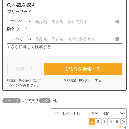
小説を探す
フリーワード
除外ワード
+ さらに詳しく検索する
保存する
171
件を検索する
検索条件の保存には
ロ
× 検索条件をクリアする
グイン
が必要です。
現代文学
死
カテゴリ
タグ
1
2
3
4
5
171
件