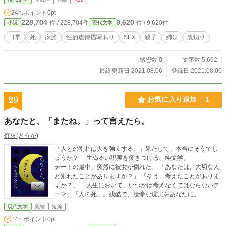
が、沙織は沙織で年の離れた妹に、父親との事を知られたくなく、その事で父親
24h.ポイント
0pt
からも脅され続ける。 妹を連れ、家出を試みるが、何も知らない妹は、何故
228,704
9,620
位 / 228,704件
位 / 9,620件
小説
現代文学
家に帰れないのか？泣き始め、とうとう、沙織らは交番で保護され、父親が呼び
にくる。 ─誰も知らない。知らない筈だった。 あれから、二十年。ロボット
日常
死
家族
性的虐待描写あり
SEX
親子
姉妹
裏切り
のような上司と影で呼ばれ続ける沙織。そんな沙織の前にある男が現れた。
感想数 0
文字数 5,662
最終更新日 2021.08.06
登録日 2021.08.06
29
お気に入り追加
1
あなたと、「またね。」って言えたら。
灯火(とうか)
「人との別れは人を強くする。」果たして、本当にそうでし
ょうか？ 生ぬるい現実を突きつける、純文学。
デートの最中、突然に彼女が倒れた。 「あなたは、大切な人
と別れたことがありますか？」 「そう、考えたことがありま
すか？」 人生において、いつかは考えなくてはならないテ
ーマ、「人の死」。残酷で、凄惨な現実をあなたに。
現代文学
完結
短編
24h.ポイント
0pt