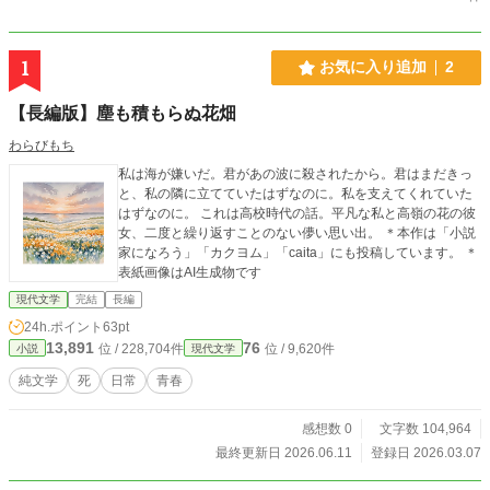
1
お気に入り追加
2
【長編版】塵も積もらぬ花畑
わらびもち
私は海が嫌いだ。君があの波に殺されたから。君はまだきっ
と、私の隣に立てていたはずなのに。私を支えてくれていた
はずなのに。 これは高校時代の話。平凡な私と高嶺の花の彼
女、二度と繰り返すことのない儚い思い出。 ＊本作は「小説
家になろう」「カクヨム」「caita」にも投稿しています。 ＊
表紙画像はAI生成物です
現代文学
完結
長編
24h.ポイント
63pt
13,891
76
位 / 228,704件
位 / 9,620件
小説
現代文学
純文学
死
日常
青春
感想数 0
文字数 104,964
最終更新日 2026.06.11
登録日 2026.03.07