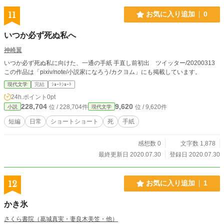
11
お気に入り追加
0
いつか必ず死ぬ私へ
神崎翼
いつか必ず死ぬ私に向けた、一通の手紙 手直し前初出 ツイッター/20200313
この作品は「pixiv/note/小説家になろう/カクヨム」にも掲載しています。
現代文学
完結
ｼｮｰﾄｼｮｰﾄ
24h.ポイント
0pt
228,704
9,620
位 / 228,704件
位 / 9,620件
小説
現代文学
短編
日常
ショートショート
死
手紙
感想数 0
文字数 1,878
最終更新日 2020.07.30
登録日 2020.07.30
12
お気に入り追加
1
かき氷
さくら書院（葛城真実・妻良木美笠・他）