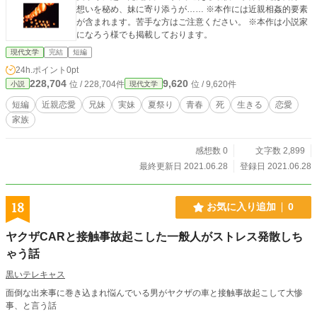
想いを秘め、妹に寄り添うが…… ※本作には近親相姦的要素
が含まれます。苦手な方はご注意ください。 ※本作は小説家
になろう様でも掲載しております。
現代文学
完結
短編
24h.ポイント
0pt
228,704
9,620
位 / 228,704件
位 / 9,620件
小説
現代文学
短編
近親恋愛
兄妹
実妹
夏祭り
青春
死
生きる
恋愛
家族
感想数 0
文字数 2,899
最終更新日 2021.06.28
登録日 2021.06.28
18
お気に入り追加
0
ヤクザCARと接触事故起こした一般人がストレス発散しち
ゃう話
黒いテレキャス
面倒な出来事に巻き込まれ悩んでいる男がヤクザの車と接触事故起こして大惨
事、と言う話