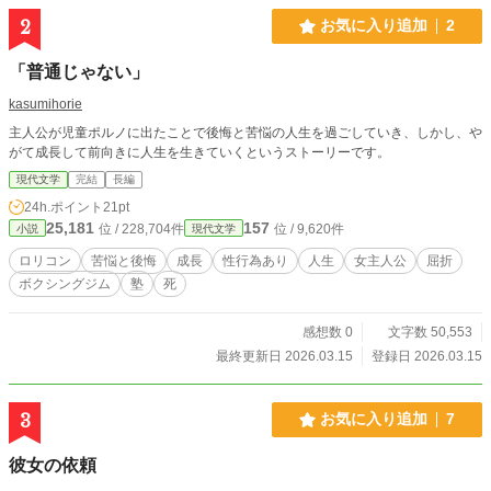
2
お気に入り追加
2
「普通じゃない」
kasumihorie
主人公が児童ポルノに出たことで後悔と苦悩の人生を過ごしていき、しかし、や
がて成長して前向きに人生を生きていくというストーリーです。
現代文学
完結
長編
24h.ポイント
21pt
25,181
157
位 / 228,704件
位 / 9,620件
小説
現代文学
ロリコン
苦悩と後悔
成長
性行為あり
人生
女主人公
屈折
ボクシングジム
塾
死
感想数 0
文字数 50,553
最終更新日 2026.03.15
登録日 2026.03.15
3
お気に入り追加
7
彼女の依頼