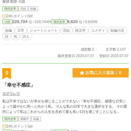
探偵 犯罪 小説
現代文学
完結
短編
24h.ポイント
0pt
228,704
9,620
位 / 228,704件
位 / 9,620件
小説
現代文学
短編
日常
ショートショート
完結
純文学
コメディ
短編小説
詩
死
詩人
感想数 0
文字数 2,147
最終更新日 2025.07.07
登録日 2025.07.07
9
お気に入り追加
0
「幸せ不感症」
ヨヲウレウ
私は不幸ではないが幸せを感じることができない「幸せ不感症」 緩慢な日常に
よって緩やかに死へと向かう私。 そんな私の日常で大きな選択をする。 その選
択によって私はこれからの人生を含めて最も長い1日を過ごすことになる...
現代文学
連載中
短編
24h.ポイント
0pt