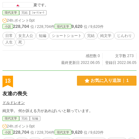
夏です。
現代文学
完結
ｼｮｰﾄｼｮｰﾄ
24h.ポイント
0pt
228,704
9,620
位 / 228,704件
位 / 9,620件
小説
現代文学
日常
女主人公
短編
ショートショート
完結
純文学
じんわり
人生
死
感想数 0
文字数 273
最終更新日 2022.06.05
登録日 2022.06.05
13
お気に入り追加
1
友達の喪失
ドルドレオン
純文学。 何か訴える力があればいいと願っています。
現代文学
完結
短編
24h.ポイント
0pt
228,704
9,620
位 / 228,704件
位 / 9,620件
小説
現代文学