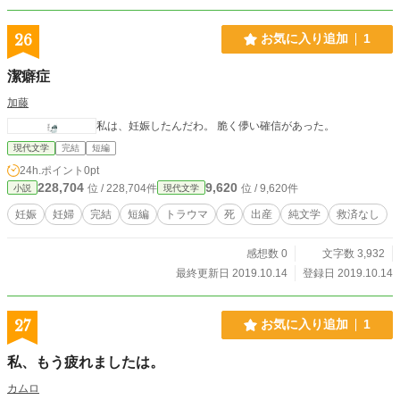
26
お気に入り追加
1
潔癖症
加藤
私は、妊娠したんだわ。 脆く儚い確信があった。
現代文学
完結
短編
24h.ポイント
0pt
228,704
9,620
位 / 228,704件
位 / 9,620件
小説
現代文学
妊娠
妊婦
完結
短編
トラウマ
死
出産
純文学
救済なし
感想数 0
文字数 3,932
最終更新日 2019.10.14
登録日 2019.10.14
27
お気に入り追加
1
私、もう疲れましたは。
カムロ