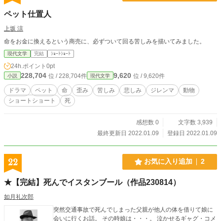
ペット仕置人
上坂 涼
命をお金に換えるという商売に、必ずついて回る苦しみを描いてみました。
現代文学
完結
ｼｮｰﾄｼｮｰﾄ
24h.ポイント
0pt
228,704
9,620
位 / 228,704件
位 / 9,620件
小説
現代文学
ドラマ
ペット
命
歪み
苦しみ
悲しみ
ジレンマ
動物
ショートショート
死
感想数 0
文字数 3,939
最終更新日 2022.01.09
登録日 2022.01.09
22
お気に入り追加
2
★【完結】死んでイスタンブール（作品230814）
如月礼次郎
突然交通事故で死んでしまった父親が他人の体を借りて娘に
会いに行くお話。 その時娘は・・・。 泣かせるギャグ・コメ