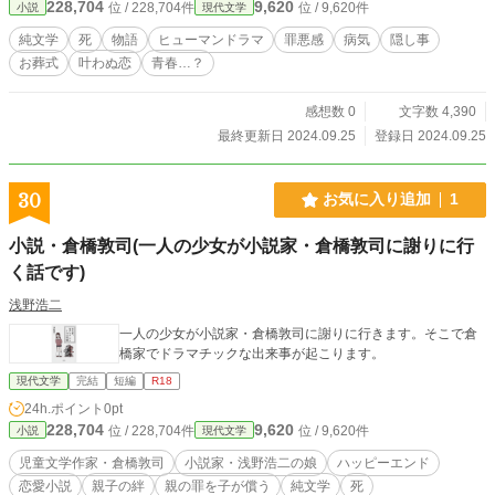
228,704
9,620
位 / 228,704件
位 / 9,620件
小説
現代文学
純文学
死
物語
ヒューマンドラマ
罪悪感
病気
隠し事
お葬式
叶わぬ恋
青春…？
感想数 0
文字数 4,390
最終更新日 2024.09.25
登録日 2024.09.25
30
お気に入り追加
1
小説・倉橋敦司(一人の少女が小説家・倉橋敦司に謝りに行
く話です)
浅野浩二
一人の少女が小説家・倉橋敦司に謝りに行きます。そこで倉
橋家でドラマチックな出来事が起こります。
現代文学
完結
短編
R18
24h.ポイント
0pt
228,704
9,620
位 / 228,704件
位 / 9,620件
小説
現代文学
児童文学作家・倉橋敦司
小説家・浅野浩二の娘
ハッピーエンド
恋愛小説
親子の絆
親の罪を子が償う
純文学
死