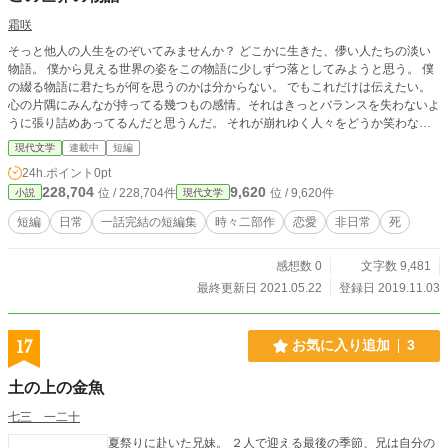
霜咲
そっと他人の人生をのぞいてみませんか？ どこかに生きた、儚い人たちの淡い
物語。 僕から見える世界の姿をこの物語に少しずつ落としてみようと思う。 僕
の綴る物語に君たちが何を思うのかは分からない。 でもこれだけは伝えたい。
心の片隅にみんなが持ってる幾つもの感情。それはきっとバランスを失わないよ
うに張り詰めあってるんだと思うんだ。 それが崩れゆく人々をどうか笑わない
で見届けてほしい。 だって君もそうでしょ？ 僕だってそう。
現代文学
連載中
短編
24h.ポイント
0pt
228,704
9,620
位 / 228,704件
位 / 9,620件
小説
現代文学
短編
日常
一話完結の短編集
時々二部作
恋愛
非日常
死
感想数 0
文字数 9,481
最終更新日 2021.05.22
登録日 2019.11.03
17
お気に入り追加
3
土の上の金魚
七三 一二十
夏祭りに赴いた兄妹。 ２人で迎える最後の季節、兄は自分の