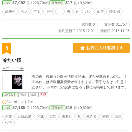
37,052
317
位 / 228,704件
位 / 9,620件
小説
現代文学
高校生
恋人
年上
下宿
川
母
死
ガン
山寺
陸上部
感想数 0
文字数 31,757
最終更新日 2015.12.01
登録日 2015.11.25
5
お気に入り追加
4
冷たい桜
七三 一二十
春の夜、桜舞う公園を彷徨う兄妹。彼らが求めるものは…？
※本作には近親相姦要素が含まれます。苦手な方はご注意く
ださい。 ※本作は小説家になろう様にも掲載しております。
現代文学
完結
短編
R15
24h.ポイント
7pt
37,185
316
位 / 228,704件
位 / 9,620件
小説
現代文学
恋愛
近親恋愛
兄妹
実妹
逃避行
死
生きる
家族
悲恋
心中