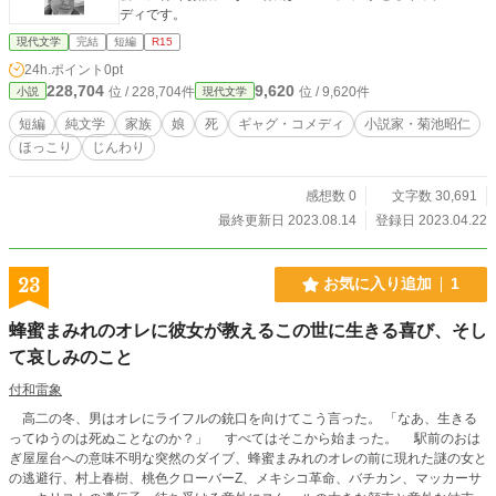
ディです。
現代文学
完結
短編
R15
24h.ポイント
0pt
228,704
9,620
位 / 228,704件
位 / 9,620件
小説
現代文学
短編
純文学
家族
娘
死
ギャグ・コメディ
小説家・菊池昭仁
ほっこり
じんわり
感想数 0
文字数 30,691
最終更新日 2023.08.14
登録日 2023.04.22
23
お気に入り追加
1
蜂蜜まみれのオレに彼女が教えるこの世に生きる喜び、そし
て哀しみのこと
付和雷象
高二の冬、男はオレにライフルの銃口を向けてこう言った。 「なあ、生きる
ってゆうのは死ぬことなのか？」 すべてはそこから始まった。 駅前のおは
ぎ屋屋台への意味不明な突然のダイブ、蜂蜜まみれのオレの前に現れた謎の女と
の逃避行、村上春樹、桃色クローバーZ、メキシコ革命、バチカン、マッカーサ