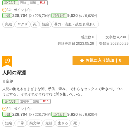
現代文学
完結
短編
R18
24h.ポイント
0pt
228,704
9,620
位 / 228,704件
位 / 9,620件
小説
現代文学
完結
ヤクザ
死
短編
暴力・流血・残酷表現あり
感想数 0
文字数 4,230
最終更新日 2023.05.29
登録日 2023.05.29
19
お気に入り追加
0
人間の深淵
青空卵
人間の抱えるさまざまな闇、矛盾、歪み。 それらをセックスで吐き出していこ
うとする。 それぞれがそれぞれに闇を抱いている。
現代文学
連載中
短編
R15
24h.ポイント
0pt
228,704
9,620
位 / 228,704件
位 / 9,620件
小説
現代文学
短編
日常
純文学
完結
生きる
死