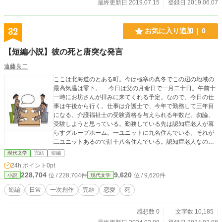
最終更新日 2019.07.15
登録日 2019.06.07
32
お気に入り追加
0
【短編小説】彼の死と唐突な発言
遠藤良二
ここは北海道のとある町。今は極寒の真冬でこの辺の地域の
最高気温は零下。 今日は父の月命日で一月二十日。午前十
一時にお坊さんが拝みに来てくれる予定。なので、今日の仕
事は午後から行く。仕事は介護士で、今年で勤務して三年目
になる。介護福祉士の受験資格を与えられる年数だ。勿論、
受験しようと思っている。勤務している先は認知症老人が暮
らすグループホーム。一ユニットに九名住んでいる。それが
二ユニットあるので計十八名住んでいる。認知症老人なの
で、要介護度が一～五まである。要介護度が五くらいになれ
現代文学
完結
短編
ば、スタッフの事はほぼ覚えていないので、毎回会う度「初
24h.ポイント
0pt
めまして」だ。そういうのも面白い。可愛いし。俺は|岩見正
228,704
9,620
位 / 228,704件
位 / 9,620件
小説
現代文学
孝《いわみまさたか》、三十五歳。バツ二。子どもは十歳に
なる女の子が一人いて、二人目の先妻と暮らしている。娘は|
短編
日常
一次創作
完結
恋愛
死
岩見牧子《いわみまきこ》という。軽い知的障がいがある。
なので、小学校は特殊学級で勉強している。誰に似たのか凄
感想数 0
文字数 10,185
く頑張り屋さんだ。一人目の先妻とはたまに会って食事をし
たり、ホテルに行ったりしている。彼女とは体の相性が良