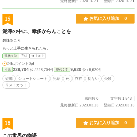
最終更新日 2020.10.21
登録日 2020.10.21
15
お気に入り追加
0
泥濘の中に、幸多からんことを
碧峰あころ
もっと上手に生きられたら。
現代文学
完結
ｼｮｰﾄｼｮｰﾄ
24h.ポイント
0pt
228,704
9,620
位 / 228,704件
位 / 9,620件
小説
現代文学
短編
ショートショート
完結
死
存在
切ない
受験
リストカット
感想数 0
文字数 1,843
最終更新日 2023.03.13
登録日 2023.03.13
16
お気に入り追加
0
この世界の物語