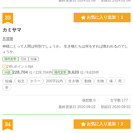
最終更新日 2024.02.08
登録日 2024.02.08
い。だが、浮気をされて離婚した。一人目の先妻は、「浮気
相手とは別れるから離婚しないで！」と懇願されたが、裏切
り者は嫌いなので別れた。でも、今では友達として交流があ
33
お気に入り追加
1
る。二人目の元妻は、|岩見優子《いわみゆうこ》と言い、四
十歳。娘の為に苗字は「岩見」のままだ。優子とは娘の牧子
カミサマ
と会う為、毎月彼女のアパートに行っている。優子と別れた
原因は彼女の浮気。俺は何故か浮気をされる。そんなに魅力
月澄狸
がないのか。子どももいるというのに。優子の家庭は生活保
神様にとって人間は特別でしょうか。 生き物たちは何をすれば救われるのでし
護世帯。午前中だけ食堂の皿洗いの仕事に行っている。牧子
ょうか。
は午前中で帰って来るので敢えて短時間勤務にしている。
現代文学
完結
短編
24h.ポイント
0pt
228,704
9,620
位 / 228,704件
位 / 9,620件
小説
現代文学
短編
短文
ホラー
200字以内
生き物
動物
生物
魂
死
命
感想数 0
文字数 177
最終更新日 2020.09.02
登録日 2020.09.02
34
お気に入り追加
2