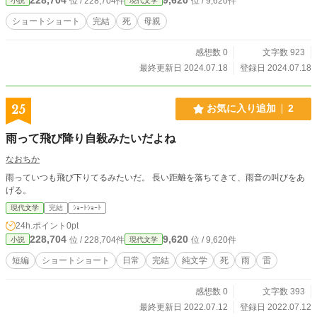
位 / 228,704件
位 / 9,620件
小説
現代文学
ショートショート
完結
死
母親
感想数 0
文字数 923
最終更新日 2024.07.18
登録日 2024.07.18
25
お気に入り追加
2
雨って飛び降り自殺みたいだよね
なおちか
雨っていつも飛び下りてるみたいだ。 長い距離を落ちてきて、雨音の叫びをあ
げる。
現代文学
完結
ｼｮｰﾄｼｮｰﾄ
24h.ポイント
0pt
228,704
9,620
位 / 228,704件
位 / 9,620件
小説
現代文学
短編
ショートショート
日常
完結
純文学
死
雨
雷
感想数 0
文字数 393
最終更新日 2022.07.12
登録日 2022.07.12