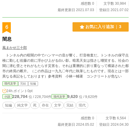
感想数 0
文字数 30,984
最終更新日 2021.07.03
登録日 2021.07.02
6
お気に入り追加
3
闇息
風まかせ三十郎
トンネル内の暗闇の中でハンマーの音が響く。打音検査だ。トンネルの保守点
検に勤しむ佐藤の前に浮かび上がる白い影。暗黒天女は指さし嘲笑する。社会の
闇に潜む歪とそれがもたらす災害を。それは重層的に折り重なって構築された都
市の終焉の断片。（この作品は一九九〇年代に執筆したものです。現在とは一部
異なる表記をしております）参考資料 小林一輔著 コンクリートが危ない
現代文学
完結
短編
24h.ポイント
0pt
228,704
9,620
位 / 228,704件
位 / 9,620件
小説
現代文学
短編
純文学
死
存在
文学
完結
現代
感想数 0
文字数 6,564
最終更新日 2024.05.02
登録日 2024.04.30