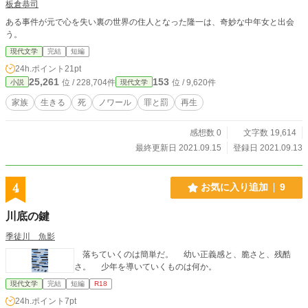
板倉恭司
ある事件が元で心を失い裏の世界の住人となった隆一は、奇妙な中年女と出会
う。
現代文学
完結
短編
24h.ポイント
21pt
25,261
153
位 / 228,704件
位 / 9,620件
小説
現代文学
家族
生きる
死
ノワール
罪と罰
再生
感想数 0
文字数 19,614
最終更新日 2021.09.15
登録日 2021.09.13
4
お気に入り追加
9
川底の鍵
季徒川 魚影
落ちていくのは簡単だ。 幼い正義感と、脆さと、残酷
さ。 少年を導いていくものは何か。
現代文学
完結
短編
R18
24h.ポイント
7pt