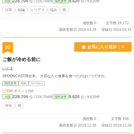
228,704
9,620
位 / 228,704件
位 / 9,620件
小説
現代文学
日常
短編
シリアス
悩み
死
感想数 0
文字数 16,172
最終更新日 2019.03.28
登録日 2019.03.14
10
お気に入り追加
0
ご飯が冷める前に
いとま
SPOONCAST用台本。 大切な人と食事を食べたのはいつですか。
現代文学
完結
ｼｮｰﾄｼｮｰﾄ
24h.ポイント
0pt
228,704
9,620
位 / 228,704件
位 / 9,620件
小説
現代文学
存在
死
感想数 0
文字数 456
最終更新日 2019.12.28
登録日 2019.12.28