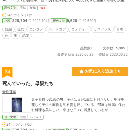
ー、キリストの遺伝子、待ち受ける意外にスケールの大きな顛末と意外な結末と
は。 スラップスティックに疾走する青春恋愛ハードコア暴力小説が紡ぐ、真
現代文学
完結
短編
R15
実の命の物語り。
24h.ポイント
0pt
228,704
9,620
位 / 228,704件
位 / 9,620件
小説
現代文学
短編
現代
エンタメ
ハードコア
コメディー
サスペンス
青春
死
生
恋愛
感想数 0
文字数 15,985
最終更新日 2020.06.29
登録日 2020.06.22
24
お気に入り追加
0
死んでいった、母親たち
青樹蓮華
妻子を持つ31歳の男。子供はまだ1歳にも満たない。甲斐甲
斐しく子供の面倒を見る妻を愛している。部屋は綺麗に保た
れ料理も美味しい。幸せな日々に満足しているが・・・。
現代文学
完結
ｼｮｰﾄｼｮｰﾄ
24h.ポイント
0pt
228,704
9,620