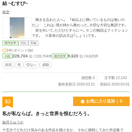
結 ~むすび~
依空
輝きを忘れた人へ｡ ｢命以上に輝いているものは無いの
だ｡｣ これは､僕が姉から教わった､大切な大切な教訓です｡
前を向いて､ただひたすらにー｡ ※この物語はフィクション
です｡ ※星有の読み方は｢しょう｣です｡
現代文学
完結
長編
24h.ポイント
0pt
228,704
9,620
位 / 228,704件
位 / 9,620件
小説
現代文学
病気
死
切ない
感動
感想数 0
文字数 12,142
最終更新日 2020.03.22
登録日 2020.03.01
35
お気に入り追加
0
私が私ならば。きっと世界を恨むだろう。
如月りゅうか
十五分でどれだけ深みのある作品を描けるか。 それに挑戦してみた作品集で