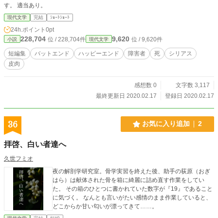
す。 適当あり。
現代文学
完結
ｼｮｰﾄｼｮｰﾄ
24h.ポイント
0pt
228,704
9,620
位 / 228,704件
位 / 9,620件
小説
現代文学
短編集
バットエンド
ハッピーエンド
障害者
死
シリアス
皮肉
感想数 0
文字数 3,117
最終更新日 2020.02.17
登録日 2020.02.17
36
お気に入り追加
2
拝啓、白い者達へ
久世フミオ
夜の解剖学研究室。骨学実習を終えた後、助手の荻原（おぎ
はら）は献体された骨を箱に綺麗に詰め直す作業をしてい
た。 その箱のひとつに書かれていた数字が『19』であること
に気づく。 なんとも言いがたい感情のまま作業していると、
どこからか甘い匂いが漂ってきて……。