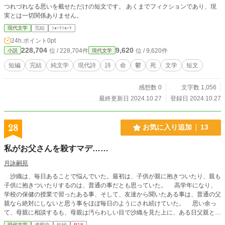
つれづれなる思いを載せただけの短文です。 あくまでフィクションであり、現
実とは一切関係ありません。
現代文学
完結
ｼｮｰﾄｼｮｰﾄ
24h.ポイント
0pt
228,704
9,620
位 / 228,704件
位 / 9,620件
小説
現代文学
短編
完結
純文学
現代詩
詩
命
鬱
死
文学
短文
感想数 0
文字数 1,056
最終更新日 2024.10.27
登録日 2024.10.27
28
お気に入り追加
13
私がお父さんを殺すマデ……
月詠嗣苑
沙織は、毎日あることで悩んでいた。最初は、子供が親に抱きついたり、親も
子供に抱きついたりするのは、普通の事だとも思っていた。 高学年になり、
学校の保健の授業で習ったある事、そして、友達から聞いたある事は、普通の父
親なら絶対にしないと思う事をほぼ毎日のようにされ続けていた。 思い余っ
て、母親に相談するも、母親は汚らわしい目で沙織を見た上に、ある日父親と離
婚してしまう。 「あー、これでやっと堂々と出来るな」と父親は、沙織に言う
現代文学
連載中
短編
R18