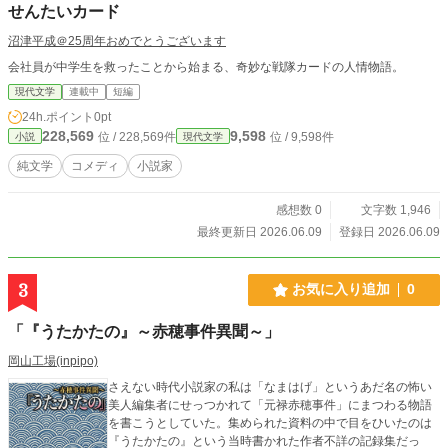
せんたいカード
沼津平成＠25周年おめでとうございます
会社員が中学生を救ったことから始まる、奇妙な戦隊カードの人情物語。
現代文学
連載中
短編
24h.ポイント
0pt
228,569
9,598
位 / 228,569件
位 / 9,598件
小説
現代文学
純文学
コメディ
小説家
感想数 0
文字数 1,946
最終更新日 2026.06.09
登録日 2026.06.09
3
お気に入り追加
0
「『うたかたの』～赤穂事件異聞～」
岡山工場(inpipo)
さえない時代小説家の私は「なまはげ」というあだ名の怖い
美人編集者にせっつかれて「元禄赤穂事件」にまつわる物語
を書こうとしていた。集められた資料の中で目をひいたのは
『うたかたの』という当時書かれた作者不詳の記録集だっ