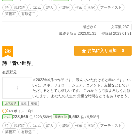
詩
現代詩
ポエム
詩人
小説家
作家
画家
アーティスト
芸術家
有原悠二
感想数 0
文字数 287
最終更新日 2023.01.31
登録日 2023.01.31
36
お気に入り追加
0
詩「青い世界」
有原野分
※2022年4月の作品です。 読んでいただけると幸いです。 い
いね、スキ、フォロー、シェア、コメント、支援などしてい
ただけるととても嬉しいです。 これからも応援よろしくお願
いします。 あなたの人生の 貴重な時間をどうもありがとう。
現代文学
完結
短編
24h.ポイント
0pt
228,569
9,598
位 / 228,569件
位 / 9,598件
小説
現代文学
詩
現代詩
ポエム
詩人
小説家
作家
画家
アーティスト
芸術家
有原悠二