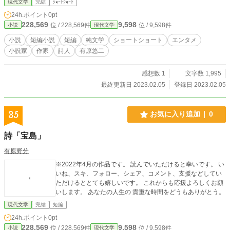
現代文学
完結
ｼｮｰﾄｼｮｰﾄ
24h.ポイント
0pt
228,569
9,598
位 / 228,569件
位 / 9,598件
小説
現代文学
小説
短編小説
短編
純文学
ショートショート
エンタメ
小説家
作家
詩人
有原悠二
感想数 1
文字数 1,995
最終更新日 2023.02.05
登録日 2023.02.05
35
お気に入り追加
0
詩「宝島」
有原野分
※2022年4月の作品です。 読んでいただけると幸いです。 い
いね、スキ、フォロー、シェア、コメント、支援などしてい
ただけるととても嬉しいです。 これからも応援よろしくお願
いします。 あなたの人生の 貴重な時間をどうもありがとう。
現代文学
完結
短編
24h.ポイント
0pt
228,569
9,598
位 / 228,569件
位 / 9,598件
小説
現代文学