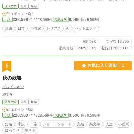
れた俺のスキル【鑑定】実は世界唯一の【神眼】でした』それは瞬く間にコンテ
現代文学
完結
短編
ストの大賞を受賞。諒太は一気に人気作家の仲間入りを果たしたかに見えた。
24h.ポイント
0pt
「俺は、天才だったんだ！」 だが、その栄光は本当に【彼】のものだったの
228,569
9,598
位 / 228,569件
位 / 9,598件
小説
現代文学
か？ AIで小説を書くということの是非を問う、数話で終わる短編物語。 毎日２
０時更新予定。 ５話で完結予定の短編小説になります。
短編
日常
小説家
シリアス
AI
バットエンド
感想数 0
文字数 12,795
最終更新日 2025.11.09
登録日 2025.11.03
6
お気に入り追加
1
秋の残響
ドルドレオン
純文学
現代文学
完結
短編
24h.ポイント
0pt
228,569
9,598
位 / 228,569件
位 / 9,598件
小説
現代文学
短編
小説
日常
ショートショート
完結
純文学
人生
小説家
ほっこり
生きる