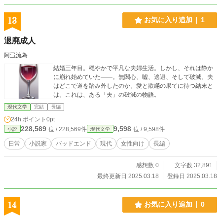
13
お気に入り追加
1
退廃成人
阿弖流為
結婚三年目。穏やかで平凡な夫婦生活。しかし、それは静か
に崩れ始めていた——。無関心、嘘、逃避、そして破滅。夫
はどこで道を踏み外したのか。愛と欺瞞の果てに待つ結末と
は。これは、ある「夫」の破滅の物語。
現代文学
完結
長編
24h.ポイント
0pt
228,569
9,598
位 / 228,569件
位 / 9,598件
小説
現代文学
日常
小説家
バッドエンド
現代
女性向け
長編
感想数 0
文字数 32,891
最終更新日 2025.03.18
登録日 2025.03.18
14
お気に入り追加
0