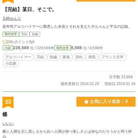
【完結】某日、そこで。
九時せんり
若年性アルツハイマーに罹患した未宙とそれを支えた大ちゃんと平太の記録。
現代文学
完結
短編
24h.ポイント
0pt
228,569
9,598
位 / 228,569件
位 / 9,598件
小説
現代文学
アルツハイマー
完結
短編
家族
別れ
病気
フランス文学
小説家
文字数 23,869
最終更新日 2024.01.25
登録日 2024.01.16
23
お気に入り追加
0
蝶
いいい
蝶と人間を主に美しさから比べ人間が持つ美しさとは何なのだろうかと問う作
品。