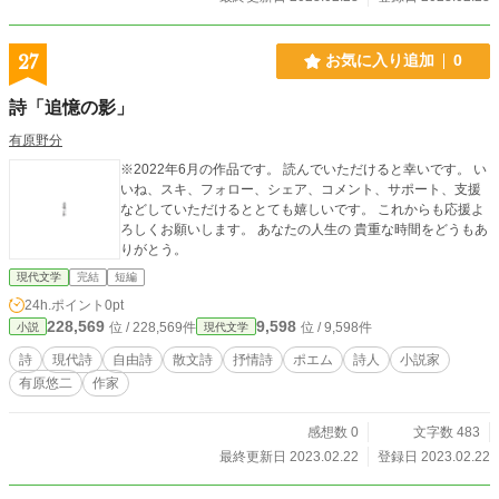
27
お気に入り追加
0
詩「追憶の影」
有原野分
※2022年6月の作品です。 読んでいただけると幸いです。 い
いね、スキ、フォロー、シェア、コメント、サポート、支援
などしていただけるととても嬉しいです。 これからも応援よ
ろしくお願いします。 あなたの人生の 貴重な時間をどうもあ
りがとう。
現代文学
完結
短編
24h.ポイント
0pt
228,569
9,598
位 / 228,569件
位 / 9,598件
小説
現代文学
詩
現代詩
自由詩
散文詩
抒情詩
ポエム
詩人
小説家
有原悠二
作家
感想数 0
文字数 483
最終更新日 2023.02.22
登録日 2023.02.22