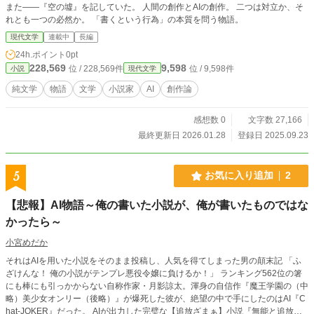
また――『空の墟』を記していた。 人間の創作とAIの創作。 二つは対立か、そ
れとも一つの必然か。 「書くという行為」の本質を問う物語。
現代文学
連載中
長編
24h.ポイント
0pt
228,569
9,598
位 / 228,569件
位 / 9,598件
小説
現代文学
純文学
物語
文学
小説家
AI
創作論
感想数 0
文字数 27,166
最終更新日 2026.01.28
登録日 2025.09.23
5
お気に入り追加
2
【悲報】AI物語～俺の書いた小説が、俺が書いたものではな
かったら～
小宮めだか
それはAIを用いた小説をそのまま投稿し、人気を得てしまった男の顛末記 「ふ
ざけんな！ 俺の小説がテンプレ悪役令嬢に負けるか！」 ランキング562位の箸
にも棒にも引っかからない自称作家・月影諒太。渾身の自信作『魔王学園の（中
略）美少女オンリー（後略）』が爆死した彼が、絶望の中で手にしたのはAI『C
hat‐JOKER』だった。 AIが出力した完璧な【追放ざまぁ】小説『無能と追放さ