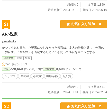
感想数 0
文字数 1,890
最終更新日 2024.05.19
登録日 2024.05.19
21
お気に入り追加
0
AI小説家
yamatsuka
かつて小説を書き、小説家になれなかった春藤は、友人の岩橋と共に、作家の
「独自性」「創造性」を否定するためにAIを使って小説を書こうとする。
現代文学
完結
短編
24h.ポイント
0pt
228,569
9,598
位 / 228,569件
位 / 9,598件
小説
現代文学
シリアス
生成AI
小説家
出版業界
新人賞
感想数 0
文字数 8,611
最終更新日 2024.02.04
登録日 2024.02.04
22
お気に入り追加
2