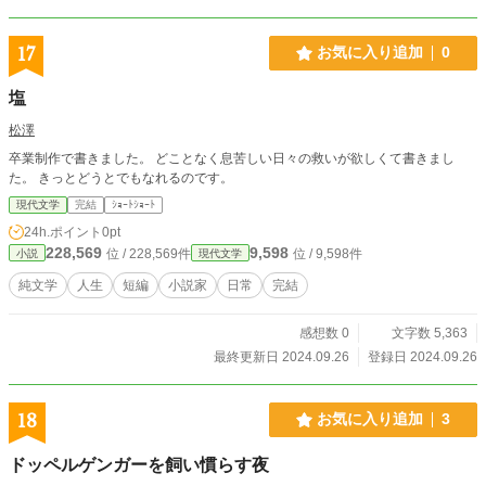
17
お気に入り追加
0
塩
松澤
卒業制作で書きました。 どことなく息苦しい日々の救いが欲しくて書きまし
た。 きっとどうとでもなれるのです。
現代文学
完結
ｼｮｰﾄｼｮｰﾄ
24h.ポイント
0pt
228,569
9,598
位 / 228,569件
位 / 9,598件
小説
現代文学
純文学
人生
短編
小説家
日常
完結
感想数 0
文字数 5,363
最終更新日 2024.09.26
登録日 2024.09.26
18
お気に入り追加
3
ドッペルゲンガーを飼い慣らす夜