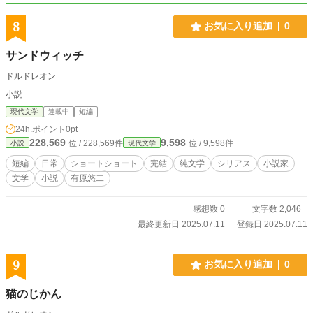
8
お気に入り追加
0
サンドウィッチ
ドルドレオン
小説
現代文学
連載中
短編
24h.ポイント
0pt
228,569
9,598
位 / 228,569件
位 / 9,598件
小説
現代文学
短編
日常
ショートショート
完結
純文学
シリアス
小説家
文学
小説
有原悠二
感想数 0
文字数 2,046
最終更新日 2025.07.11
登録日 2025.07.11
9
お気に入り追加
0
猫のじかん