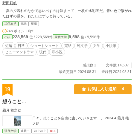
野田莉帆
夏の夕暮れのなかで思い出すのは決まって、一枚の水彩画だ。青い色で繋がれ
たはずの縁を、わたしはずっと待っている。
現代文学
完結
短編
24h.ポイント
0pt
228,569
9,598
位 / 228,569件
位 / 9,598件
小説
現代文学
短編
日常
ショートショート
完結
純文学
文学
小説家
ヒューマンドラマ
現代
私小説
感想数 2
文字数 14,607
最終更新日 2024.08.31
登録日 2024.08.31
19
お気に入り追加
4
想うこと…
霜月 雄之助
日々、想うことを自由に書いていきます…。 2024.4 霜月 雄
之助
現代文学
連載中
ｼｮｰﾄｼｮｰﾄ
R18