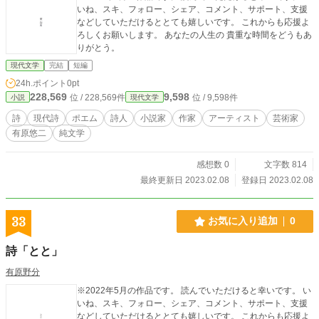
いね、スキ、フォロー、シェア、コメント、サポート、支援
などしていただけるととても嬉しいです。 これからも応援よ
ろしくお願いします。 あなたの人生の 貴重な時間をどうもあ
りがとう。
現代文学
完結
短編
24h.ポイント
0pt
228,569
9,598
位 / 228,569件
位 / 9,598件
小説
現代文学
詩
現代詩
ポエム
詩人
小説家
作家
アーティスト
芸術家
有原悠二
純文学
感想数 0
文字数 814
最終更新日 2023.02.08
登録日 2023.02.08
33
お気に入り追加
0
詩「とと」
有原野分
※2022年5月の作品です。 読んでいただけると幸いです。 い
いね、スキ、フォロー、シェア、コメント、サポート、支援
などしていただけるととても嬉しいです。 これからも応援よ