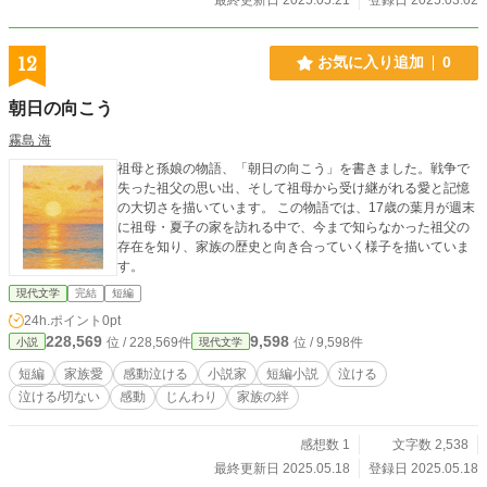
12
お気に入り追加
0
朝日の向こう
霧島 海
祖母と孫娘の物語、「朝日の向こう」を書きました。戦争で
失った祖父の思い出、そして祖母から受け継がれる愛と記憶
の大切さを描いています。 この物語では、17歳の葉月が週末
に祖母・夏子の家を訪れる中で、今まで知らなかった祖父の
存在を知り、家族の歴史と向き合っていく様子を描いていま
す。
現代文学
完結
短編
24h.ポイント
0pt
228,569
9,598
位 / 228,569件
位 / 9,598件
小説
現代文学
短編
家族愛
感動泣ける
小説家
短編小説
泣ける
泣ける/切ない
感動
じんわり
家族の絆
感想数 1
文字数 2,538
最終更新日 2025.05.18
登録日 2025.05.18