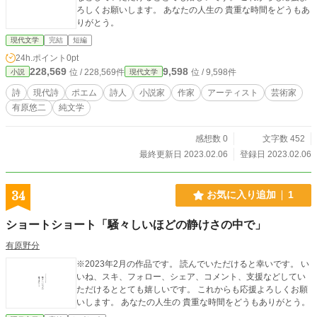
ろしくお願いします。 あなたの人生の 貴重な時間をどうもあ
りがとう。
現代文学
完結
短編
24h.ポイント
0pt
228,569
9,598
位 / 228,569件
位 / 9,598件
小説
現代文学
詩
現代詩
ポエム
詩人
小説家
作家
アーティスト
芸術家
有原悠二
純文学
感想数 0
文字数 452
最終更新日 2023.02.06
登録日 2023.02.06
34
お気に入り追加
1
ショートショート「騒々しいほどの静けさの中で」
有原野分
※2023年2月の作品です。 読んでいただけると幸いです。 い
いね、スキ、フォロー、シェア、コメント、支援などしてい
ただけるととても嬉しいです。 これからも応援よろしくお願
いします。 あなたの人生の 貴重な時間をどうもありがとう。