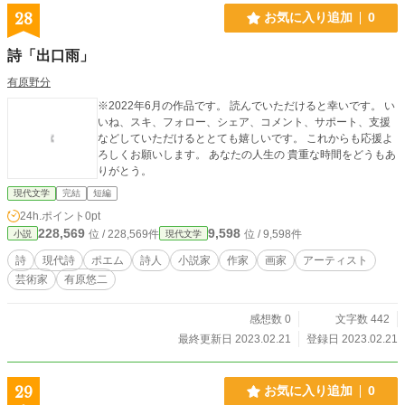
28
お気に入り追加
0
詩「出口雨」
有原野分
※2022年6月の作品です。 読んでいただけると幸いです。 い
いね、スキ、フォロー、シェア、コメント、サポート、支援
などしていただけるととても嬉しいです。 これからも応援よ
ろしくお願いします。 あなたの人生の 貴重な時間をどうもあ
りがとう。
現代文学
完結
短編
24h.ポイント
0pt
228,569
9,598
位 / 228,569件
位 / 9,598件
小説
現代文学
詩
現代詩
ポエム
詩人
小説家
作家
画家
アーティスト
芸術家
有原悠二
感想数 0
文字数 442
最終更新日 2023.02.21
登録日 2023.02.21
29
お気に入り追加
0