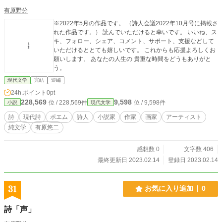
有原野分
※2022年5月の作品です。 （詩人会議2022年10月号に掲載さ
れた作品です。） 読んでいただけると幸いです。 いいね、ス
キ、フォロー、シェア、コメント、サポート、支援などして
いただけるととても嬉しいです。 これからも応援よろしくお
願いします。 あなたの人生の 貴重な時間をどうもありがと
う。
現代文学
完結
短編
24h.ポイント
0pt
228,569
9,598
位 / 228,569件
位 / 9,598件
小説
現代文学
詩
現代詩
ポエム
詩人
小説家
作家
画家
アーティスト
純文学
有原悠二
感想数 0
文字数 406
最終更新日 2023.02.14
登録日 2023.02.14
31
お気に入り追加
0
詩「声」