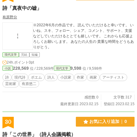
詩「真夜中の嘘」
有原野分
※2022年6月の作品です。 読んでいただけると幸いです。 い
いね、スキ、フォロー、シェア、コメント、サポート、支援
などしていただけるととても嬉しいです。 これからも応援よ
ろしくお願いします。 あなたの人生の 貴重な時間をどうもあ
りがとう。
現代文学
完結
短編
24h.ポイント
0pt
228,569
9,598
位 / 228,569件
位 / 9,598件
小説
現代文学
詩
現代詩
ポエム
詩人
小説家
作家
画家
アーティスト
芸術家
有原悠二
感想数 0
文字数 317
最終更新日 2023.02.15
登録日 2023.02.15
30
お気に入り追加
0
詩「この世界」（詩人会議掲載）