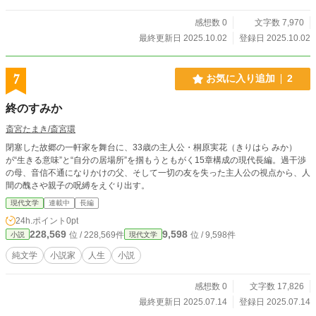
感想数 0
文字数 7,970
最終更新日 2025.10.02
登録日 2025.10.02
7
お気に入り追加
2
終のすみか
斎宮たまき/斎宮環
閉塞した故郷の一軒家を舞台に、33歳の主人公・桐原実花（きりはら みか）
が“生きる意味”と“自分の居場所”を掴もうともがく15章構成の現代長編。過干渉
の母、音信不通になりかけの父、そして一切の友を失った主人公の視点から、人
間の醜さや親子の呪縛をえぐり出す。
現代文学
連載中
長編
24h.ポイント
0pt
228,569
9,598
位 / 228,569件
位 / 9,598件
小説
現代文学
純文学
小説家
人生
小説
感想数 0
文字数 17,826
最終更新日 2025.07.14
登録日 2025.07.14