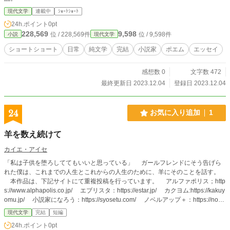
現代文学
連載中
ｼｮｰﾄｼｮｰﾄ
24h.ポイント
0pt
228,569
9,598
位 / 228,569件
位 / 9,598件
小説
現代文学
ショートショート
日常
純文学
完結
小説家
ポエム
エッセイ
感想数 0
文字数 472
最終更新日 2023.12.04
登録日 2023.12.04
24
お気に入り追加
1
羊を数え続けて
カイエ・アイセ
「私は子供を堕ろしててもいいと思っている」 ガールフレンドにそう告げら
れた僕は、これまでの人生とこれからの人生のために、羊にそのことを話す。
本作品は、下記サイトにて重複投稿を行っています。 アルファポリス；http
s://www.alphapolis.co.jp/ エブリスタ：https://estar.jp/ カクヨム:https://kakuy
omu.jp/ 小説家になろう：https://syosetu.com/ ノベルアップ＋：https://nove
lup.plus/
現代文学
完結
短編
24h.ポイント
0pt