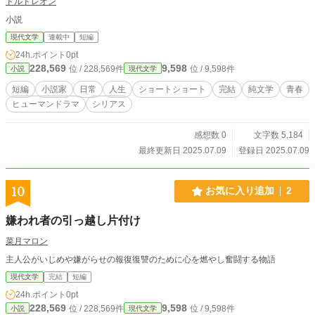
ドルドレオン
小説
現代文学
連載中
短編
24h.ポイント
0pt
228,569
9,598
位 / 228,569件
位 / 9,598件
小説
現代文学
短編
小説家
日常
人生
ショートショート
完結
純文学
青春
ヒューマンドラマ
シリアス
感想数 0
文字数 5,184
最終更新日 2025.07.09
登録日 2025.07.09
10
お気に入り追加
2
嫌われ者の引っ越し片付け
菜月マロン
主人公がいじめや嫌がらせの報復復讐のために心を燃やし奮闘する物語
現代文学
完結
短編
24h.ポイント
0pt
228,569
9,598
位 / 228,569件
位 / 9,598件
小説
現代文学