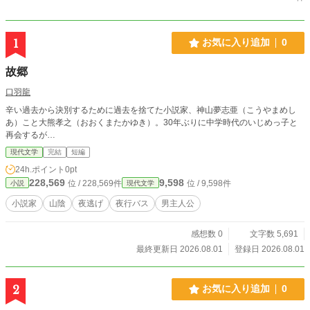
1
お気に入り追加
0
故郷
口羽龍
辛い過去から決別するために過去を捨てた小説家、神山夢志亜（こうやまめし
あ）こと大熊孝之（おおくまたかゆき）。30年ぶりに中学時代のいじめっ子と
再会するが…
現代文学
完結
短編
24h.ポイント
0pt
228,569
9,598
位 / 228,569件
位 / 9,598件
小説
現代文学
小説家
山陰
夜逃げ
夜行バス
男主人公
感想数 0
文字数 5,691
最終更新日 2026.08.01
登録日 2026.08.01
2
お気に入り追加
0