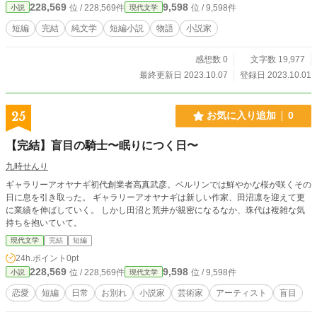
228,569
9,598
位 / 228,569件
位 / 9,598件
小説
現代文学
短編
完結
純文学
短編小説
物語
小説家
感想数 0
文字数 19,977
最終更新日 2023.10.07
登録日 2023.10.01
25
お気に入り追加
0
【完結】盲目の騎士〜眠りにつく日〜
九時せんり
ギャラリーアオヤナギ初代創業者高真武彦。ベルリンでは鮮やかな桜が咲くその
日に息を引き取った。 ギャラリーアオヤナギは新しい作家、田沼凛を迎えて更
に業績を伸ばしていく。 しかし田沼と荒井が親密になるなか、珠代は複雑な気
持ちを抱いていて。
現代文学
完結
短編
24h.ポイント
0pt
228,569
9,598
位 / 228,569件
位 / 9,598件
小説
現代文学
恋愛
短編
日常
お別れ
小説家
芸術家
アーティスト
盲目