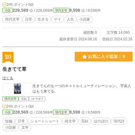
24h.ポイント
0pt
228,569
9,598
位 / 228,569件
位 / 9,598件
小説
現代文学
現代文学
日常
生きる
ゲイ
人生
小説家
感想数 0
文字数 14,060
最終更新日 2024.08.16
登録日 2024.02.26
20
お気に入り追加
0
生きてて草
ぼくる
生きてんのも一つのキャトルミューティレーション。 宇宙人
はもう来てる。
現代文学
完結
ｼｮｰﾄｼｮｰﾄ
24h.ポイント
0pt
228,569
9,598
位 / 228,569件
位 / 9,598件
小説
現代文学
短編
日常
ショートショート
純文学
完結
ほのぼの
現代詩
小説家
文学