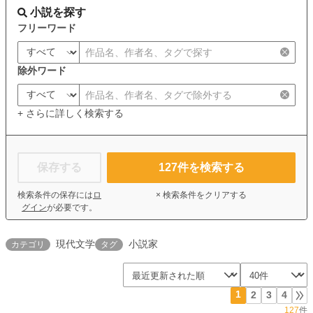
小説を探す
フリーワード
除外ワード
+ さらに詳しく検索する
保存する
127
件を検索する
検索条件の保存には
ロ
× 検索条件をクリアする
グイン
が必要です。
現代文学
小説家
カテゴリ
タグ
1
2
3
4
127
件