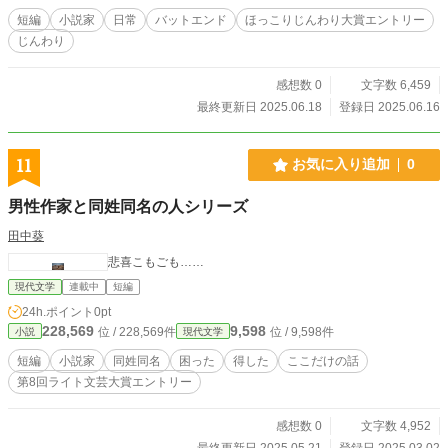
短編
小説家
日常
バットエンド
ほっこりじんわり大賞エントリー
じんわり
感想数 0
文字数 6,459
最終更新日 2025.06.18
登録日 2025.06.16
11
お気に入り追加
0
男性作家と同姓同名の人シリーズ
田中葵
悲喜こもごも……
現代文学
連載中
短編
24h.ポイント
0pt
228,569
9,598
位 / 228,569件
位 / 9,598件
小説
現代文学
短編
小説家
同姓同名
困った
得した
ここだけの話
第8回ライト文芸大賞エントリー
感想数 0
文字数 4,952
最終更新日 2025.05.21
登録日 2025.03.02