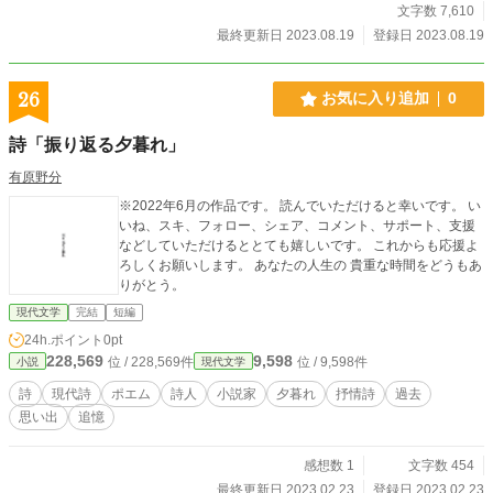
文字数 7,610
最終更新日 2023.08.19
登録日 2023.08.19
26
お気に入り追加
0
詩「振り返る夕暮れ」
有原野分
※2022年6月の作品です。 読んでいただけると幸いです。 い
いね、スキ、フォロー、シェア、コメント、サポート、支援
などしていただけるととても嬉しいです。 これからも応援よ
ろしくお願いします。 あなたの人生の 貴重な時間をどうもあ
りがとう。
現代文学
完結
短編
24h.ポイント
0pt
228,569
9,598
位 / 228,569件
位 / 9,598件
小説
現代文学
詩
現代詩
ポエム
詩人
小説家
夕暮れ
抒情詩
過去
思い出
追憶
感想数 1
文字数 454
最終更新日 2023.02.23
登録日 2023.02.23