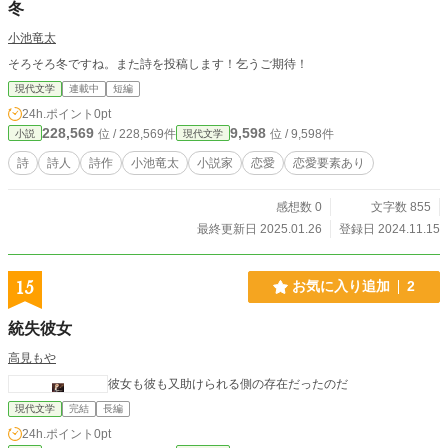
冬
小池竜太
そろそろ冬ですね。また詩を投稿します！乞うご期待！
現代文学
連載中
短編
24h.ポイント
0pt
228,569
9,598
位 / 228,569件
位 / 9,598件
小説
現代文学
詩
詩人
詩作
小池竜太
小説家
恋愛
恋愛要素あり
感想数 0
文字数 855
最終更新日 2025.01.26
登録日 2024.11.15
15
お気に入り追加
2
統失彼女
高見もや
彼女も彼も又助けられる側の存在だったのだ
現代文学
完結
長編
24h.ポイント
0pt