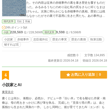
た。その内容は従来の赤穂事件の裏を暴き歴史を覆すものだ
った。みるみるうちにのめり込む私の尻をさらに叩くなまは
げちゃん。次第に明らかになる赤穂事件の真相。歴史には残
らなかったがその裏で不器用に生きた男たち。あの事件は誰
が仕組んだのか。私となまはげちゃんが行き着いた先は……
現代文学
完結
長編
24h.ポイント
0pt
228,569
9,598
位 / 228,569件
位 / 9,598件
小説
現代文学
小説家
赤穂事件
忠臣蔵外伝
歴史の事実
歴史の裏側
執筆活動
秘すれば花
感想数 0
文字数 134,895
最終更新日 2026.04.18
登録日 2026.04.18
4
お気に入り追加
0
小説家とAI
東堂京介
書くとは何か。 衝動か、必然か。 デビュー作『白い木』で名を馳せた作家・南
條は、母の死をきっかけに再び筆を執る。 完成した『見張り塔の男』は、血と
孤独から生まれた渾身の一作。 しかし同時に、彼が育ててきたAI〈エンポ〉も