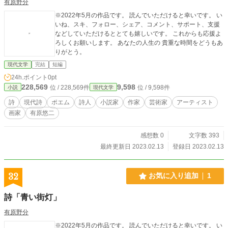
有原野分
※2022年5月の作品です。 読んでいただけると幸いです。 い
いね、スキ、フォロー、シェア、コメント、サポート、支援
などしていただけるととても嬉しいです。 これからも応援よ
ろしくお願いします。 あなたの人生の 貴重な時間をどうもあ
りがとう。
現代文学
完結
短編
24h.ポイント
0pt
228,569
9,598
位 / 228,569件
位 / 9,598件
小説
現代文学
詩
現代詩
ポエム
詩人
小説家
作家
芸術家
アーティスト
画家
有原悠二
感想数 0
文字数 393
最終更新日 2023.02.13
登録日 2023.02.13
32
お気に入り追加
1
詩「青い街灯」
有原野分
※2022年5月の作品です。 読んでいただけると幸いです。 い