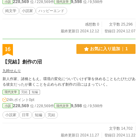
228,569
9,598
位 / 228,569件
位 / 9,598件
小説
現代文学
純文学
小説家
ハッピーエンド
感想数 0
文字数 25,296
最終更新日 2024.12.12
登録日 2024.12.07
16
お気に入り追加
1
【完結】創作の沼
九時せんり
新人作家、諸橋ともえ。環境の変化についていけず筆を休めることもたびたびあ
る彼女だったが書くことを止められず創作の沼にはまっていく。
現代文学
完結
短編
24h.ポイント
0pt
228,569
9,598
位 / 228,569件
位 / 9,598件
小説
現代文学
小説家
日常
短編
完結
文字数 14,702
最終更新日 2024.11.27
登録日 2024.11.22