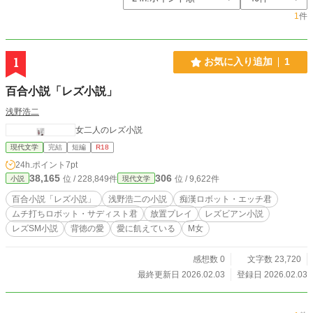
1
件
1
お気に入り追加
1
百合小説「レズ小説」
浅野浩二
女二人のレズ小説
現代文学
完結
短編
R18
24h.ポイント
7pt
38,165
306
位 / 228,849件
位 / 9,622件
小説
現代文学
百合小説「レズ小説」
浅野浩二の小説
痴漢ロボット・エッチ君
ムチ打ちロボット・サディスト君
放置プレイ
レズビアン小説
レズSМ小説
背徳の愛
愛に飢えている
М女
感想数 0
文字数 23,720
最終更新日 2026.02.03
登録日 2026.02.03