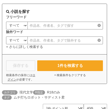
小説を探す
フリーワード
除外ワード
+ さらに詳しく検索する
保存する
1
件を検索する
検索条件の保存には
ロ
× 検索条件をクリアする
グイン
が必要です。
現代文学
R18のみ
カテゴリ
R指定
ムチ打ちロボット・サディスト君
タグ