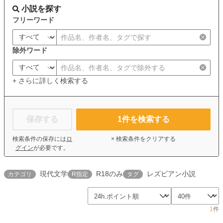
小説を探す
フリーワード
除外ワード
+ さらに詳しく検索する
保存する
1
件を検索する
検索条件の保存には
ロ
× 検索条件をクリアする
グイン
が必要です。
現代文学
R18のみ
レズビアン小説
カテゴリ
R指定
タグ
1
件