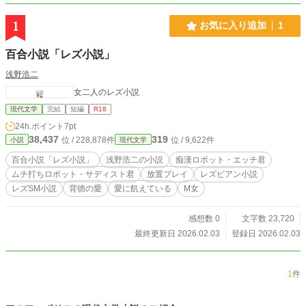
1
お気に入り追加
1
百合小説「レズ小説」
浅野浩二
女二人のレズ小説
現代文学
完結
短編
R18
24h.ポイント
7pt
38,437
319
位 / 228,878件
位 / 9,622件
小説
現代文学
百合小説「レズ小説」
浅野浩二の小説
痴漢ロボット・エッチ君
ムチ打ちロボット・サディスト君
放置プレイ
レズビアン小説
レズSМ小説
背徳の愛
愛に飢えている
М女
感想数 0
文字数 23,720
最終更新日 2026.02.03
登録日 2026.02.03
1
件