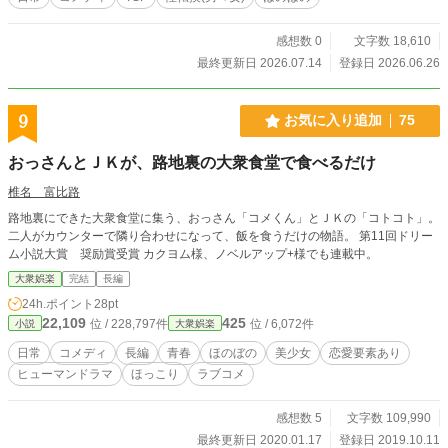
感想数 0
文字数 18,610
最終更新日 2026.07.14
登録日 2026.06.26
9
お気に入り追加
75
おっさんとＪＫが、路地裏の大衆食堂で食べるだけ
椎名 富比路
路地裏にできた大衆食堂に集う、おっさん「コメくん」とＪＫの「コトコト」。
二人がカウンターで隣り合わせになって、飯を食うだけの物語。 第11回ドリー
ム小説大賞 奨励賞受賞 カクヨム様、ノベルアップ+様でも連載中。
大衆娯楽
完結
長編
24h.ポイント
28pt
22,109
425
位 / 228,797件
位 / 6,072件
小説
大衆娯楽
日常
コメディ
長編
青春
ほのぼの
美少女
恋愛要素あり
ヒューマンドラマ
ほっこり
ラブコメ
感想数 5
文字数 109,990
最終更新日 2020.01.17
登録日 2019.10.11