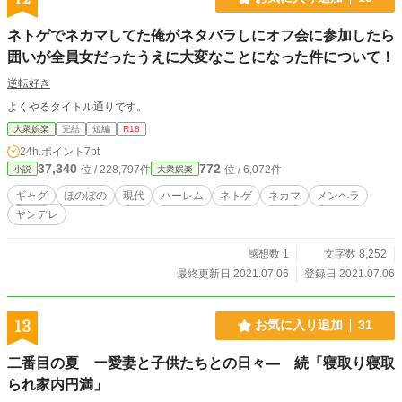
ネトゲでネカマしてた俺がネタバラしにオフ会に参加したら
囲いが全員女だったうえに大変なことになった件について！
逆転好き
よくやるタイトル通りです。
大衆娯楽
完結
短編
R18
24h.ポイント
7pt
37,340
772
位 / 228,797件
位 / 6,072件
小説
大衆娯楽
ギャグ
ほのぼの
現代
ハーレム
ネトゲ
ネカマ
メンヘラ
ヤンデレ
感想数 1
文字数 8,252
最終更新日 2021.07.06
登録日 2021.07.06
13
お気に入り追加
31
二番目の夏 ー愛妻と子供たちとの日々— 続「寝取り寝取
られ家内円満」