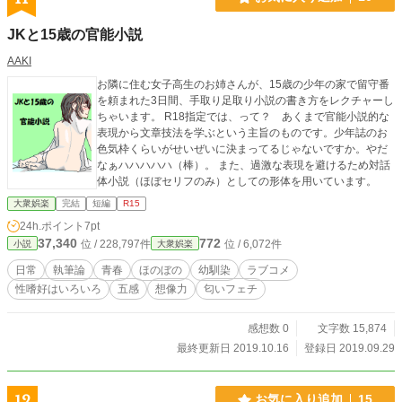
JKと15歳の官能小説
AAKI
お隣に住む女子高生のお姉さんが、15歳の少年の家で留守番
を頼まれた3日間、手取り足取り小説の書き方をレクチャーし
ちゃいます。 R18指定では、って？ あくまで官能小説的な
表現から文章技法を学ぶという主旨のものです。少年誌のお
色気枠くらいがせいぜいに決まってるじゃないですか。やだ
なぁハハハハハ（棒）。 また、過激な表現を避けるため対話
体小説（ほぼセリフのみ）としての形体を用いています。
大衆娯楽
完結
短編
R15
24h.ポイント
7pt
37,340
772
位 / 228,797件
位 / 6,072件
小説
大衆娯楽
日常
執筆論
青春
ほのぼの
幼馴染
ラブコメ
性嗜好はいろいろ
五感
想像力
匂いフェチ
感想数 0
文字数 15,874
最終更新日 2019.10.16
登録日 2019.09.29
12
お気に入り追加
15