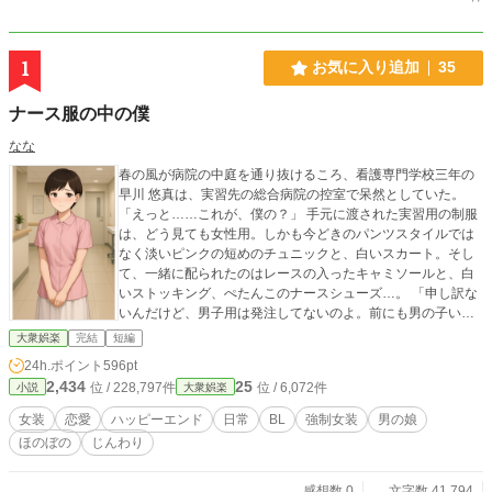
1
お気に入り追加
35
ナース服の中の僕
なな
春の風が病院の中庭を通り抜けるころ、看護専門学校三年の
早川 悠真は、実習先の総合病院の控室で呆然としていた。
「えっと……これが、僕の？」 手元に渡された実習用の制服
は、どう見ても女性用。しかも今どきのパンツスタイルでは
なく淡いピンクの短めのチュニックと、白いスカート。そし
て、一緒に配られたのはレースの入ったキャミソールと、白
いストッキング、ぺたんこのナースシューズ…。 「申し訳な
いんだけど、男子用は発注してないのよ。前にも男の子いた
けど、みんなこれで乗り切ってもらったの」 担当教員の言葉
大衆娯楽
完結
短編
に、悠真は言葉を失った。 （冗談だろ……？） しかし、実習
24h.ポイント
596pt
は翌日から始まる。病院内での服装規定は厳しく、下着も透
2,434
25
位 / 228,797件
位 / 6,072件
小説
大衆娯楽
け防止の白、指定品以外は不可。選択肢はなかった。 そし
て、実習初日。鏡の前に立った悠真は、自分が別人のように
女装
恋愛
ハッピーエンド
日常
BL
強制女装
男の娘
見えた。スカートの裾がふくらはぎにふわりと触れ、ストッ
ほのぼの
じんわり
キング越しの脚が妙に意識される。 （これで病棟に行くの
か……） しかし、患者たちは驚く様子もなく「ナースさん」
と彼に微笑む。最初こそぎこちなかった歩き方も、数日もす
感想数 0
文字数 41,794