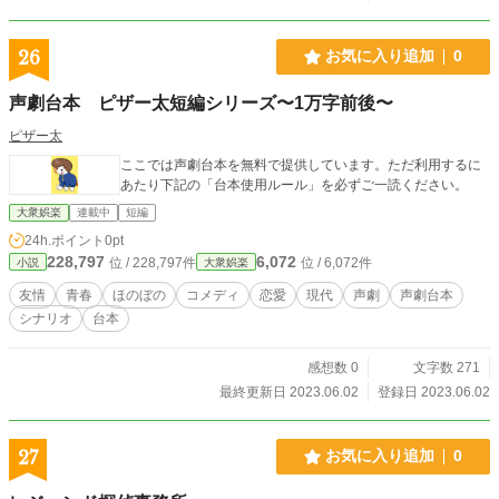
26
お気に入り追加
0
声劇台本 ピザー太短編シリーズ〜1万字前後〜
ピザー太
ここでは声劇台本を無料で提供しています。ただ利用するに
あたり下記の「台本使用ルール」を必ずご一読ください。
大衆娯楽
連載中
短編
24h.ポイント
0pt
228,797
6,072
位 / 228,797件
位 / 6,072件
小説
大衆娯楽
友情
青春
ほのぼの
コメディ
恋愛
現代
声劇
声劇台本
シナリオ
台本
感想数 0
文字数 271
最終更新日 2023.06.02
登録日 2023.06.02
27
お気に入り追加
0