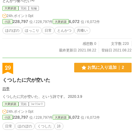
とんかつ食べたい〜
大衆娯楽
完結
短編
24h.ポイント
0pt
228,797
6,072
位 / 228,797件
位 / 6,072件
小説
大衆娯楽
ほのぼの
ほっこり
日常
とんかつ
共喰い
感想数 0
文字数 220
最終更新日 2021.08.22
登録日 2021.08.22
29
お気に入り追加
2
くつしたに穴が空いた
四季
くつしたに穴が空いた、という詩です。 2020.3.9
大衆娯楽
完結
ｼｮｰﾄｼｮｰﾄ
24h.ポイント
0pt
228,797
6,072
位 / 228,797件
位 / 6,072件
小説
大衆娯楽
日常
ほのぼの
くつした
詩