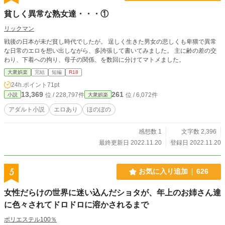
貧しく異常な熟女達・・・①
リックマン
戦後の日本が未だ貧し時代でしたが。 逞しく生きた男女の悲しくも卑猥で異常
な日常のエロを想い出しながら、多誇張して書いてみました。 主に齢の差の交
わり、下着への拘り、母子の関係、を数回に分けてマトメました。
大衆娯楽
完結
短編
R18
24h.ポイント
71pt
13,369
261
位 / 228,797件
位 / 6,072件
小説
大衆娯楽
アダルト小説
エロあり
ほのぼの
感想数 1
文字数 2,396
最終更新日 2022.11.20
登録日 2022.11.20
5
お気に入り追加
626
女性だらけの世界に迷い込んだショタが、年上のお姉さん達
に色々されてドロドロに溶かされるまで
ポリエステル100％