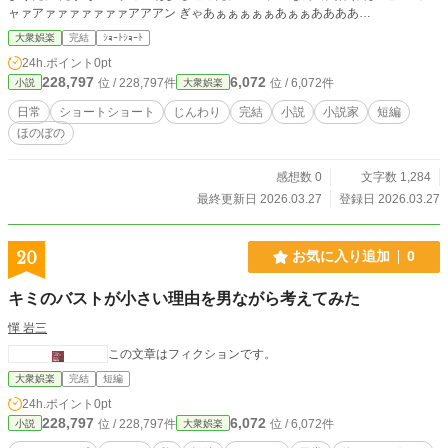
ャァアァァァァァァァアアアン ぎゃあぁぁぁぁぁあぁぁああああ
あ!!!!!???????? ⚠︎︎みんなが[神殺しの龍拳]読んでくれないから狂いました。責任
大衆娯楽
完結
ｼｮｰﾄｼｮｰﾄ
とってください。
24h.ポイント
0pt
228,797
6,072
位 / 228,797件
位 / 6,072件
小説
大衆娯楽
日常
ショートショート
じんわり
完結
小説
小説家
短編
ほのぼの
感想数 0
文字数 1,284
最終更新日 2026.03.27
登録日 2026.03.27
20
お気に入り追加
0
キミのバストが小さい理由を男ながら考えてみた
憚 岩三
この文章はフィクションです。
大衆娯楽
完結
短編
24h.ポイント
0pt
228,797
6,072
位 / 228,797件
位 / 6,072件
小説
大衆娯楽