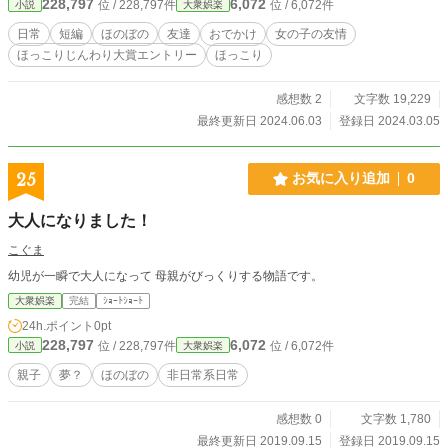
228,797
6,072
位 / 228,797件
位 / 6,072件
小説
大衆娯楽
日常
短編
ほのぼの
友達
おでかけ
女の子の友情
ほっこりじんわり大賞エントリー
ほっこり
感想数 2
文字数 19,229
最終更新日 2024.06.03
登録日 2024.03.05
25
お気に入り追加
0
大人になりました！
こぐま
幼児が一瞬で大人になって 母親がびっくりする物語です。
大衆娯楽
完結
ｼｮｰﾄｼｮｰﾄ
24h.ポイント
0pt
228,797
6,072
位 / 228,797件
位 / 6,072件
小説
大衆娯楽
親子
夢？
ほのぼの
非日常系日常
感想数 0
文字数 1,780
最終更新日 2019.09.15
登録日 2019.09.15