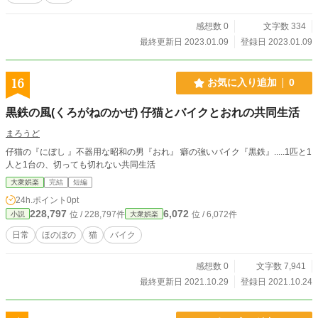
感想数 0
文字数 334
最終更新日 2023.01.09
登録日 2023.01.09
16
お気に入り追加
0
黒鉄の風(くろがねのかぜ) 仔猫とバイクとおれの共同生活
まろうど
仔猫の『にぼし 』不器用な昭和の男『おれ』 癖の強いバイク『黒鉄』.....1匹と1
人と1台の、切っても切れない共同生活
大衆娯楽
完結
短編
24h.ポイント
0pt
228,797
6,072
位 / 228,797件
位 / 6,072件
小説
大衆娯楽
日常
ほのぼの
猫
バイク
感想数 0
文字数 7,941
最終更新日 2021.10.29
登録日 2021.10.24