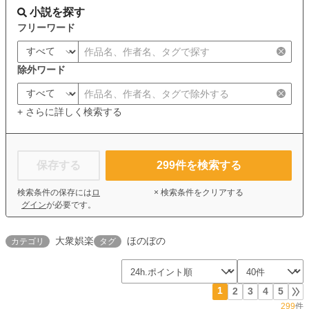
小説を探す
フリーワード
除外ワード
+ さらに詳しく検索する
保存する
299
件を検索する
検索条件の保存には
ロ
× 検索条件をクリアする
グイン
が必要です。
大衆娯楽
ほのぼの
カテゴリ
タグ
1
2
3
4
5
299
件