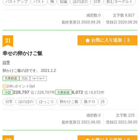
バストアップ
バスト
胸
短編
ほのぼの
日常
飲むヨーグルト
感想数 0
文字数 9,927
最終更新日 2020.09.26
登録日 2020.09.26
21
お気に入り追加
3
幸せの卵かけご飯
四季
卵かけご飯の詩です。 2021.1.2
大衆娯楽
完結
ｼｮｰﾄｼｮｰﾄ
24h.ポイント
0pt
228,797
6,072
位 / 228,797件
位 / 6,072件
小説
大衆娯楽
日常
ほのぼの
ほっこり
卵かけご飯
飯テロ
詩
感想数 0
文字数 225
最終更新日 2021.06.05
登録日 2021.06.05