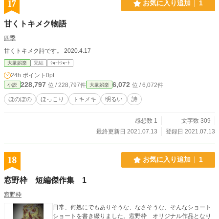
17
お気に入り追加
1
甘くトキメク物語
四季
甘くトキメク詩です。 2020.4.17
大衆娯楽
完結
ｼｮｰﾄｼｮｰﾄ
24h.ポイント
0pt
228,797
6,072
位 / 228,797件
位 / 6,072件
小説
大衆娯楽
ほのぼの
ほっこり
トキメキ
明るい
詩
感想数 1
文字数 309
最終更新日 2021.07.13
登録日 2021.07.13
18
お気に入り追加
1
窓野枠 短編傑作集 1
窓野枠
日常、何処にでもありそうな、なさそうな、そんなショート
ショートを書き綴りました。窓野枠 オリジナル作品となり