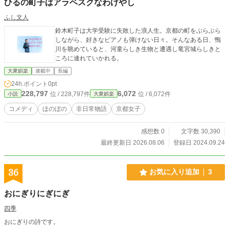
ひるの町子はアラベスクなわけやし
ふし文人
鈴木町子は大学受験に失敗した浪人生。京都の町をぶらぶら
しながら、好きなピアノも弾けない日々。そんなある日、鴨
川を眺めていると、河童らしき生物と遭遇し竜宮城らしきと
ころに連れていかれる。
大衆娯楽
連載中
長編
24h.ポイント
0pt
228,797
6,072
位 / 228,797件
位 / 6,072件
小説
大衆娯楽
コメディ
ほのぼの
非日常物語
京都女子
感想数 0
文字数 30,390
最終更新日 2026.08.06
登録日 2024.09.24
36
お気に入り追加
3
おにぎりにぎにぎ
四季
おにぎりの詩です。