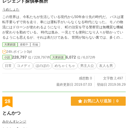
レジェンド探偵事務所
うめしょた
この世界は、今私たちが生活している現代から50年余り先の時代だ。 バスは運
転手要らずで街を走り、車には運転手がいらなくなる時代になった。 モノの物
流にはドローンが使われるようになり、 町の治安を守る警察官は無機質な機械
が変わりを勤めている。 時代は進み、一見とても便利になり人々が助かってい
るようにも思えるが、それは表だけである。 世間が知らない裏では、多くの闇
があるのは、今君たちが生きる現代でも変わらないだろう。 この物語は、表の
大衆娯楽
連載中
長編
光の当たる世界と裏の光のない闇の世界で活躍する、 愉快である探偵たちのコ
24h.ポイント
0pt
メディー色全開のお話である。
228,797
6,072
位 / 228,797件
位 / 6,072件
小説
大衆娯楽
日常
コメディ
ほのぼの
めちゃくちゃ
男主人公
友人も男
感想数 0
文字数 2,497
最終更新日 2019.07.03
登録日 2019.06.29
28
お気に入り追加
0
とんかつ
みかんオレンジ