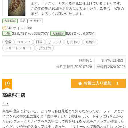
ます。「クスッ」と笑える作風に仕上げているつもりです。
この本の作品20編をお読みになりましたら、次巻も、閲覧の
ほど、よろしくお願いいたします。
大衆娯楽
完結
ｼｮｰﾄｼｮｰﾄ
24h.ポイント
0pt
228,797
6,072
位 / 228,797件
位 / 6,072件
小説
大衆娯楽
恋愛
コメディ
日常
ほっこり
じんわり
短編集
ショートショート
ほのぼの
感想数 1
文字数 12,453
最終更新日 2020.07.29
登録日 2020.07.26
19
お気に入り追加
1
高級料理店
キト
高級料理店に来ている。 どうやら私は最近まで知らなかったが、 フォークとナ
イフを八の字の皿に置くと「食事中」という意味らしい。 トイレに行きたかっ
たため フォークとナイフを八の字にして席を離れる それをスタッフが確認した
ようだ。 だがそのスタッフは少し違った。 「マナーなんて関係ねぇ!!!!!」 バッシ