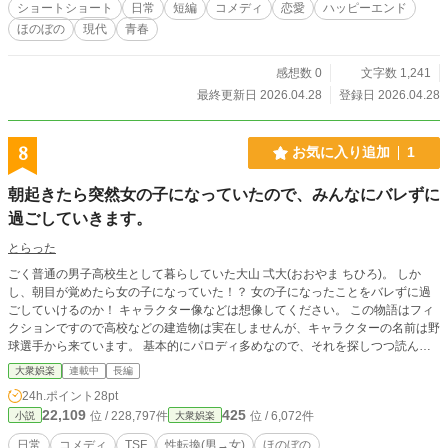
ショートショート
日常
短編
コメディ
恋愛
ハッピーエンド
ほのぼの
現代
青春
感想数 0
文字数 1,241
最終更新日 2026.04.28
登録日 2026.04.28
8
お気に入り追加
1
朝起きたら突然女の子になっていたので、みんなにバレずに
過ごしていきます。
とらった
ごく普通の男子高校生として暮らしていた大山 弌大(おおやま ちひろ)。 しか
し、朝目が覚めたら女の子になっていた！？ 女の子になったことをバレずに過
ごしていけるのか！ キャラクター像などは想像してください。 この物語はフィ
クションですので高校などの建造物は実在しませんが、キャラクターの名前は野
球選手から来ています。 基本的にパロディ多めなので、それを探しつつ読んだ
ら面白いと思います。 不定期更新です。
大衆娯楽
連載中
長編
24h.ポイント
28pt
22,109
425
位 / 228,797件
位 / 6,072件
小説
大衆娯楽
日常
コメディ
TSF
性転換(男→女)
ほのぼの