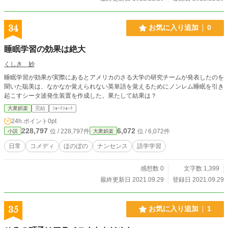
34
お気に入り追加
0
睡眠学習の効果は絶大
くしき 妙
睡眠学習が効果が実際にあるとアメリカのさる大学の研究チームが発表したのを
聞いた聡美は、なかなか覚えられない英単語を覚えるためにノンレム睡眠を引き
起こすシータ波発生装置を作成した。果たして結果は？
大衆娯楽
完結
ｼｮｰﾄｼｮｰﾄ
24h.ポイント
0pt
228,797
6,072
位 / 228,797件
位 / 6,072件
小説
大衆娯楽
日常
コメディ
ほのぼの
ナンセンス
語学学習
感想数 0
文字数 1,399
最終更新日 2021.09.29
登録日 2021.09.29
35
お気に入り追加
1