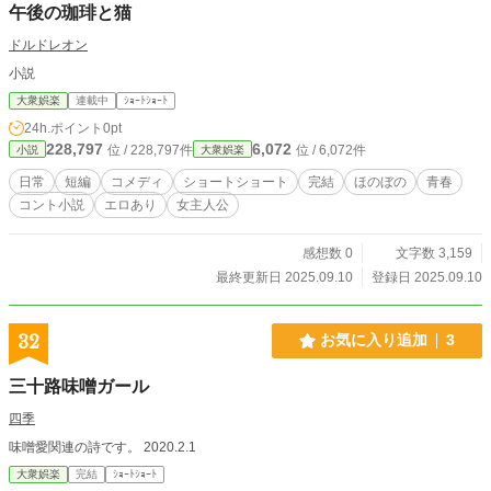
午後の珈琲と猫
ドルドレオン
小説
大衆娯楽
連載中
ｼｮｰﾄｼｮｰﾄ
24h.ポイント
0pt
228,797
6,072
位 / 228,797件
位 / 6,072件
小説
大衆娯楽
日常
短編
コメディ
ショートショート
完結
ほのぼの
青春
コント小説
エロあり
女主人公
感想数 0
文字数 3,159
最終更新日 2025.09.10
登録日 2025.09.10
32
お気に入り追加
3
三十路味噌ガール
四季
味噌愛関連の詩です。 2020.2.1
大衆娯楽
完結
ｼｮｰﾄｼｮｰﾄ