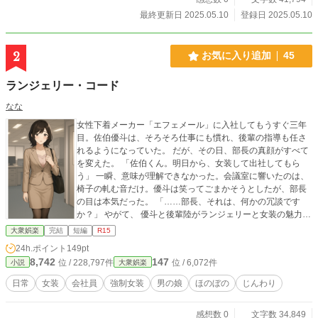
れば自然と腰を落とし、膝をそろえて立つようになった。
最終更新日 2025.05.10
登録日 2025.05.10
「早川さん、最近所作が綺麗になったね」 指導ナースのその
言葉に、悠真の胸の奥がかすかに波打つ。 （僕は、なん
で……少し、嬉しいんだろう） ——女性用のナース服に包ま
2
お気に入り追加
45
れた一カ月の実習は、ただの訓練ではなく、彼の中に眠る何
かを目覚めさせていく時間になっていく。
ランジェリー・コード
なな
女性下着メーカー「エフェメール」に入社してもうすぐ三年
目。佐伯優斗は、そろそろ仕事にも慣れ、後輩の指導も任さ
れるようになっていた。 だが、その日、部長の真顔がすべて
を変えた。 「佐伯くん。明日から、女装して出社してもら
う」 一瞬、意味が理解できなかった。会議室に響いたのは、
椅子の軋む音だけ。優斗は笑ってごまかそうとしたが、部長
の目は本気だった。 「……部長、それは、何かの冗談です
か？」 やがて、 優斗と後輩陸がランジェリーと女装の魅力に
翻弄されていくお話です。
大衆娯楽
完結
短編
R15
24h.ポイント
149pt
8,742
147
位 / 228,797件
位 / 6,072件
小説
大衆娯楽
日常
女装
会社員
強制女装
男の娘
ほのぼの
じんわり
感想数 0
文字数 34,849