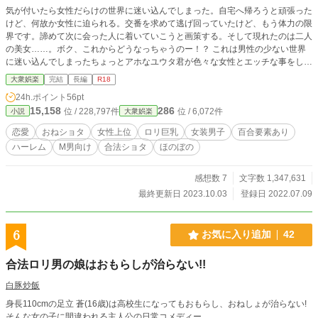
気が付いたら女性だらけの世界に迷い込んでしまった。自宅へ帰ろうと頑張った
けど、何故か女性に迫られる。交番を求めて逃げ回っていたけど、もう体力の限
界です。諦めて次に会った人に着いていこうと画策する。そして現れたのは二人
の美女……。ボク、これからどうなっちゃうのー！？ これは男性の少ない世界
に迷い込んでしまったちょっとアホなユウタ君が色々な女性とエッチな事をして
幸せになる、ほのぼのエッチラブコメです。 ※カクヨムちゃんから追放されて
大衆娯楽
完結
長編
R18
移住して来ました。 ※ほのぼのエッチラブコメをお求めの方にお勧めな内容と
24h.ポイント
56pt
なっております。 ※暖かい応援とか頂けるとやる気グングンUPします。 ※寝取
15,158
286
位 / 228,797件
位 / 6,072件
小説
大衆娯楽
られや鬱表現、ストレスになるような表現、展開はありません。 ※女性上位の
プレイがほとんどで、主人公は基本的に受け身となりますのでご了承下さい。
恋愛
おねショタ
女性上位
ロリ巨乳
女装男子
百合要素あり
※百合な展開もありますので、苦手な方はご注意下さい。 ※物語の展開上、ハ
ハーレム
M男向け
合法ショタ
ほのぼの
ーレム表現はありますが、全ての女性が幸せになるように頑張ります。 ※163話
までストックがありますので、切れるまで毎日更新します（投稿時間は不定）。
※良かったら同時連載の『本当にそれ、鑑定ですか？』も見て下さいー！ ※こ
感想数 7
文字数 1,347,631
の物語はフィクションであり、登場する人物・団体・その他名称とは一切関係あ
最終更新日 2023.10.03
登録日 2022.07.09
りません。
6
お気に入り追加
42
合法ロリ男の娘はおもらしが治らない!!
白豚炒飯
身長110cmの足立 蒼(16歳)は高校生になってもおもらし、おねしょが治らない!
そんな女の子に間違われる主人公の日常コメディー