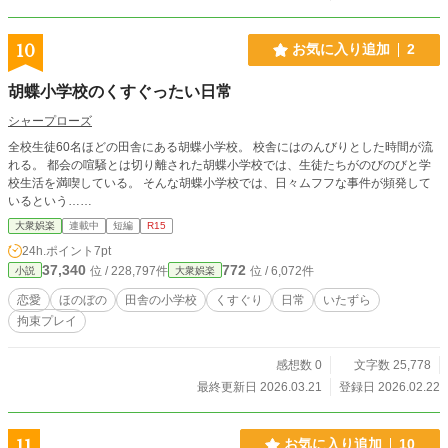
10
お気に入り追加
2
胡蝶小学校のくすぐったい日常
シャープローズ
全校生徒60名ほどの田舎にある胡蝶小学校。 校舎にはのんびりとした時間が流
れる。 都会の喧騒とは切り離された胡蝶小学校では、生徒たちがのびのびと学
校生活を満喫している。 そんな胡蝶小学校では、日々ムフフな事件が頻発して
いるという……
大衆娯楽
連載中
短編
R15
24h.ポイント
7pt
37,340
772
位 / 228,797件
位 / 6,072件
小説
大衆娯楽
恋愛
ほのぼの
田舎の小学校
くすぐり
日常
いたずら
拘束プレイ
感想数 0
文字数 25,778
最終更新日 2026.03.21
登録日 2026.02.22
11
お気に入り追加
10