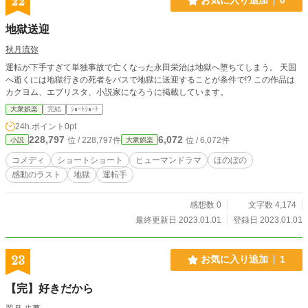
22
お気に入り追加
0
地獄送迎
秋月流弥
運転が下手すぎて単独事故で亡くなった永田栄治は地獄へ堕ちてしまう。 天国
へ逝くには地獄行きの死者をバスで地獄に送迎することが条件で!? この作品は
カクヨム、エブリスタ、小説家になろうに掲載しています。
大衆娯楽
完結
ｼｮｰﾄｼｮｰﾄ
24h.ポイント
0pt
228,797
6,072
位 / 228,797件
位 / 6,072件
小説
大衆娯楽
コメディ
ショートショート
ヒューマンドラマ
ほのぼの
感動のラスト
地獄
運転手
感想数 0
文字数 4,174
最終更新日 2023.01.01
登録日 2023.01.01
23
お気に入り追加
1
【完】好きだから