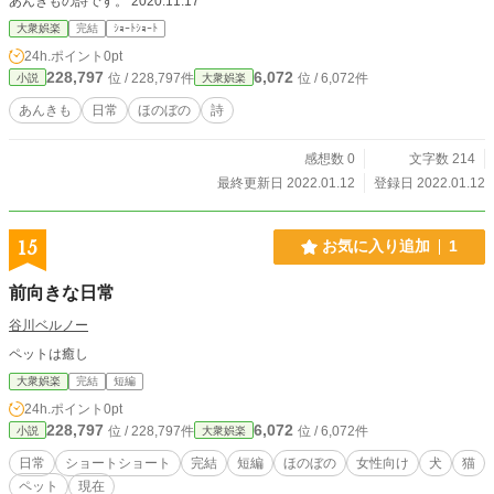
あんきもの詩です。 2020.11.17
大衆娯楽
完結
ｼｮｰﾄｼｮｰﾄ
24h.ポイント
0pt
228,797
6,072
位 / 228,797件
位 / 6,072件
小説
大衆娯楽
あんきも
日常
ほのぼの
詩
感想数 0
文字数 214
最終更新日 2022.01.12
登録日 2022.01.12
15
お気に入り追加
1
前向きな日常
谷川ベルノー
ペットは癒し
大衆娯楽
完結
短編
24h.ポイント
0pt
228,797
6,072
位 / 228,797件
位 / 6,072件
小説
大衆娯楽
日常
ショートショート
完結
短編
ほのぼの
女性向け
犬
猫
ペット
現在