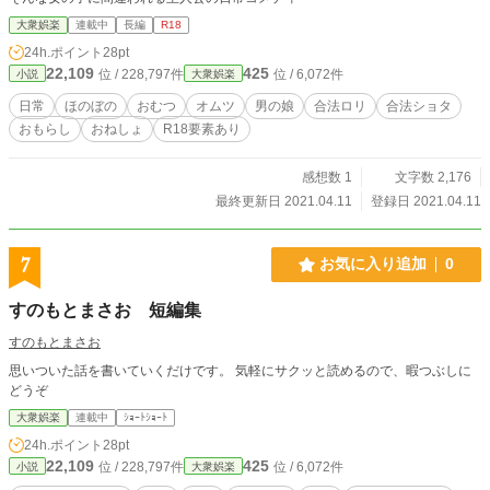
大衆娯楽
連載中
長編
R18
24h.ポイント
28pt
22,109
425
位 / 228,797件
位 / 6,072件
小説
大衆娯楽
日常
ほのぼの
おむつ
オムツ
男の娘
合法ロリ
合法ショタ
おもらし
おねしょ
R18要素あり
感想数 1
文字数 2,176
最終更新日 2021.04.11
登録日 2021.04.11
7
お気に入り追加
0
すのもとまさお 短編集
すのもとまさお
思いついた話を書いていくだけです。 気軽にサクッと読めるので、暇つぶしに
どうぞ
大衆娯楽
連載中
ｼｮｰﾄｼｮｰﾄ
24h.ポイント
28pt
22,109
425
位 / 228,797件
位 / 6,072件
小説
大衆娯楽