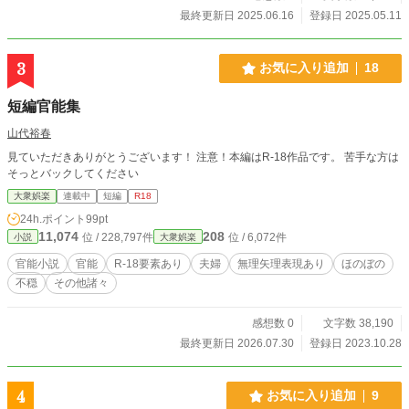
最終更新日 2025.06.16
登録日 2025.05.11
3
お気に入り追加
18
短編官能集
山代裕春
見ていただきありがとうございます！ 注意！本編はR-18作品です。 苦手な方は
そっとバックしてください
大衆娯楽
連載中
短編
R18
24h.ポイント
99pt
11,074
208
位 / 228,797件
位 / 6,072件
小説
大衆娯楽
官能小説
官能
R-18要素あり
夫婦
無理矢理表現あり
ほのぼの
不穏
その他諸々
感想数 0
文字数 38,190
最終更新日 2026.07.30
登録日 2023.10.28
4
お気に入り追加
9