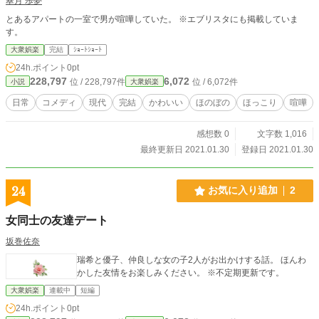
翠月 歩夢
とあるアパートの一室で男が喧嘩していた。 ※エブリスタにも掲載していま
す。
大衆娯楽
完結
ｼｮｰﾄｼｮｰﾄ
24h.ポイント
0pt
228,797
6,072
位 / 228,797件
位 / 6,072件
小説
大衆娯楽
日常
コメディ
現代
完結
かわいい
ほのぼの
ほっこり
喧嘩
感想数 0
文字数 1,016
最終更新日 2021.01.30
登録日 2021.01.30
24
お気に入り追加
2
女同士の友達デート
坂巻佐奈
瑞希と優子、仲良しな女の子2人がお出かけする話。 ほんわ
かした友情をお楽しみください。 ※不定期更新です。
大衆娯楽
連載中
短編
24h.ポイント
0pt