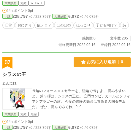
大衆娯楽
完結
ｼｮｰﾄｼｮｰﾄ
24h.ポイント
0pt
228,797
6,072
位 / 228,797件
位 / 6,072件
小説
大衆娯楽
日常
おにぎり
飯テロ？
ほのぼの
ほっこり
子ども向け？
詩
感想数 0
文字数 205
最終更新日 2022.02.16
登録日 2022.02.16
37
お気に入り追加
0
シラスの王
とんでけ
長編のフォース＝エセラーを、短編で出すよ。 読みやすい
よ。 第３弾は、シラスの王だ。 凸凹コンビ。カールとソフィ
アとアラゴーの旅。 今度の冒険の舞台は冒険者の国ダデム
だ。 ぜひ、読んでみてね。^_^
大衆娯楽
完結
短編
24h.ポイント
0pt
228,797
6,072
位 / 228,797件
位 / 6,072件
小説
大衆娯楽