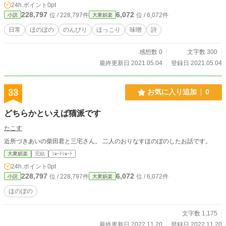
24h.ポイント
0pt
228,797
6,072
位 / 228,797件
位 / 6,072件
小説
大衆娯楽
日常
ほのぼの
のんびり
ほっこり
味噌
詩
感想数 0
文字数 300
最終更新日 2021.05.04
登録日 2021.05.04
33
お気に入り追加
0
どちらかといえば猫派です
たこす
近所づきあいの柴田君と三宅さん。 二人のおりなすほのぼのしたお話です。
大衆娯楽
完結
ｼｮｰﾄｼｮｰﾄ
24h.ポイント
0pt
228,797
6,072
位 / 228,797件
位 / 6,072件
小説
大衆娯楽
ほのぼの
文字数 1,175
最終更新日 2022.11.20
登録日 2022.11.20