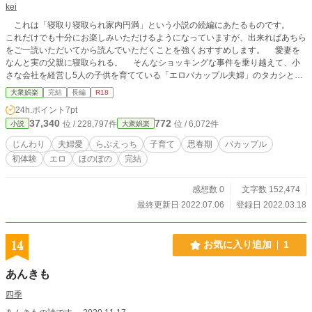
kei
これは「寝取り寝取られ家内円満」という小説の続編にあたるものです。
これだけでも十分にお楽しみいただけるようになっていますが、出来ればあちら
をご一読いただいてから読んでいただくことを強くおすすめします。 愛妻を
なんと実の父親に寝取られる。 そんなショッキングな事件を乗り越えて、小
さな会社を経営し5人の子供を育てている「エロバカップル夫婦」のタカシとマ
ユ。 お気楽極楽なエロ夫婦生活を楽しむ一方、ユニークな子供たちは次々に
大衆娯楽
完結
長編
R18
問題を起し、愛し合う二人にもビジネスの荒波が押し寄せてきます。 そして
24h.ポイント
7pt
最大の危機が二人に訪れる。 果たして夫婦は、家族は、この危機を乗り越え
37,340
772
位 / 228,797件
位 / 6,072件
小説
大衆娯楽
ることが出来るだろうか。 これは、結婚し社会で揉まれながら子育てに奮
闘する、「かつては子供だった大人」の話です。
じんわり
夫婦愛
らぶえっち
子育て
思春期
バカップル
初体験
エロ
ほのぼの
完結
感想数 0
文字数 152,474
最終更新日 2022.07.06
登録日 2022.03.18
14
お気に入り追加
1
あんきも
四季