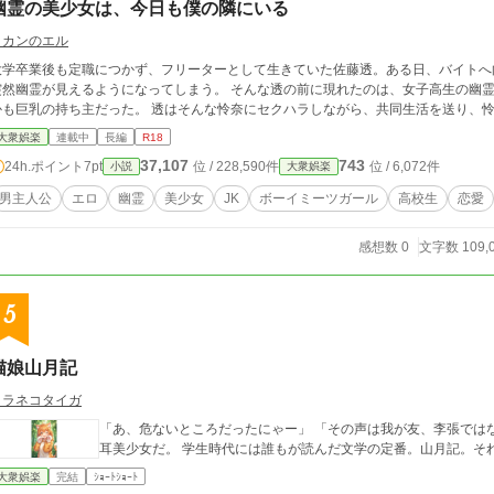
幽霊の美少女は、今日も僕の隣にいる
ミカンのエル
大学卒業後も定職につかず、フリーターとして生きていた佐藤透。ある日、バイトへ
突然幽霊が見えるようになってしまう。 そんな透の前に現れたのは、女子高生の幽
かも巨乳の持ち主だった。 透はそんな怜奈にセクハラしながら、共同生活を送り、
大衆娯楽
連載中
長編
R18
37,107
743
24h.ポイント
7pt
位 / 228,590件
位 / 6,072件
小説
大衆娯楽
男主人公
エロ
幽霊
美少女
JK
ボーイミーツガール
高校生
恋愛
感想数 0
文字数 109,
5
猫娘山月記
トラネコタイガ
「あ、危ないところだったにゃー」 「その声は我が友、李張ではないか？」 林から出てくるのは
耳美少女だ。 学生時代には誰もが読んだ文学の定番。山月記。そ
大衆娯楽
完結
ｼｮｰﾄｼｮｰﾄ