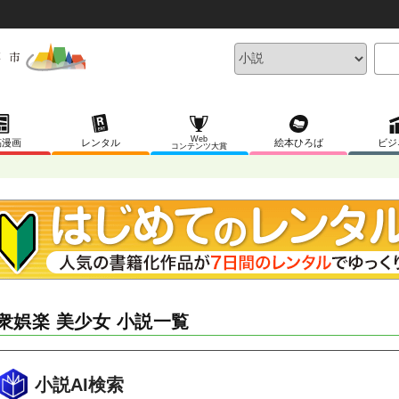
Web
稿漫画
レンタル
絵本ひろば
ビジ
コンテンツ大賞
衆娯楽 美少女 小説一覧
小説AI検索