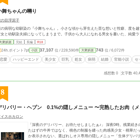
小舞ちゃんの囀り
蛇の目浮泥子
僕の病弱な幼馴染の『小舞ちゃん』。小さな頃から芽生えた歪な想いと性癖、度を越
彼女と幼馴染夫婦になってしまうまで。子供から大人になれる男女を書いた、純愛ラ
大衆娯楽
完結
長編
R18
37,107
743
24h.ポイント
7pt
位 / 228,590件
位 / 6,072件
小説
大衆娯楽
恋愛
ハッピーエンド
美少女
巨乳
処女
病弱
結婚
官能小説
セ
感想数 0
文字数 40,
8
デリバリー・ヘブン 0.1%の隠しメニュー 〜完熟したお肉（
アイスホカロン
「深夜のデリバリー、お待たせしましたぁ♪」 深夜0時。残業続
たはずの牛丼ではなく、桃色の制服を纏った肉感美少女・桃華だった
か表示されない、選ばれしオス専用の隠しメニュー「生体デリバリ