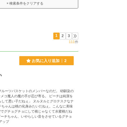
× 検索条件をクリアする
1
2
3
111
件
お気に入り追加
2
い
メコ魔人の魔の手が忍び寄る。 ピーチは純潔を
蜜でグチョグチョにして桃じゃなくて水蜜桃だね
球と貞操を守り抜けるのか？ 毎日アップ