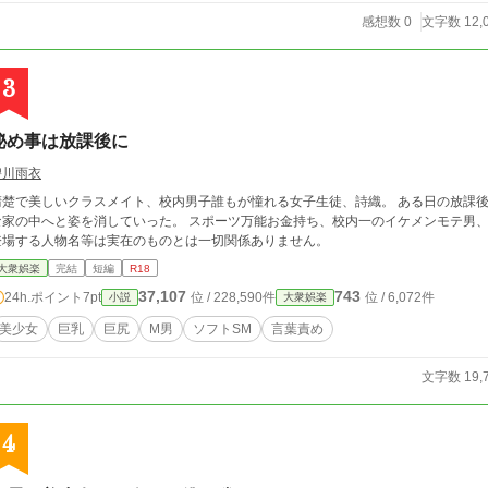
感想数 0
文字数 12,
3
秘め事は放課後に
碧川雨衣
清楚で美しいクラスメイト、校内男子誰もが憧れる女子生徒、詩織。 ある日の放課
家の中へと姿を消していった。 スポーツ万能お金持ち、校内一のイケメンモテ男、須藤の住む家の中
登場する人物名等は実在のものとは一切関係ありません。
大衆娯楽
完結
短編
R18
37,107
743
24h.ポイント
7pt
位 / 228,590件
位 / 6,072件
小説
大衆娯楽
美少女
巨乳
巨尻
M男
ソフトSM
言葉責め
文字数 19,
4