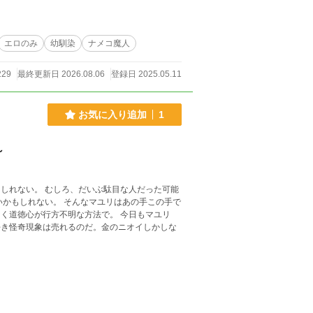
エロのみ
幼馴染
ナメコ魔人
229
最終更新日 2026.08.06
登録日 2025.05.11
お気に入り追加
1
～
しれない。 むしろ、だいぶ駄目な人だった可能
いかもしれない。 そんなマユリはあの手この手で
く道徳心が行方不明な方法で。 今日もマユリ
好き怪奇現象は売れるのだ。金のニオイしかしな