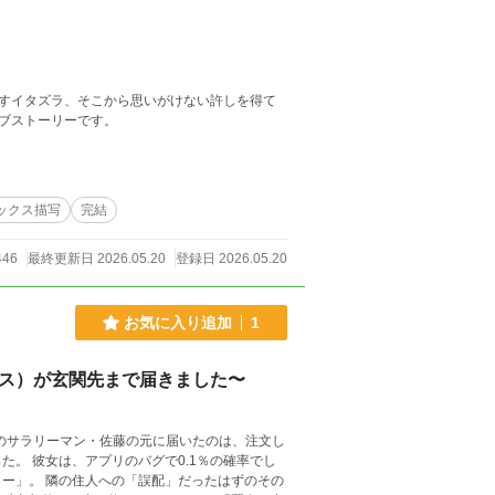
すイタズラ、そこから思いがけない許しを得て
ブストーリーです。
ックス描写
完結
446
最終更新日 2026.05.20
登録日 2026.05.20
お気に入り追加
1
メス）が玄関先まで届きました〜
きのサラリーマン・佐藤の元に届いたのは、注文し
。 彼女は、アプリのバグで0.1％の確率でし
ー」。 隣の住人への「誤配」だったはずのその