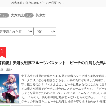
検索条件の保存には
ログイン
が必要です。
大衆娯楽
美少女
テゴリ
タグ
1
【官能】美処女戦隊フルーツバスケット ピーチの白濁した戦
若草 凪沙
女子高生の桃果には秘密がある 悪の組織ベシーと戦う美処女戦隊フルーツバスケットのメンバーなのだ。 幼馴染の
コータに淡い恋心を抱きながらも、正義の為に守り通した純潔にナ
守り抜けるのか？ 「ぐふふふふ、ピーチは処女なのにこんなに濡らして悪い子だねぇ」 ヌルヌルとグロテスクなナ
メコ魔人が粘液でピーチの桃色のコスチュームを溶かす。 「ピーチちゃんは桃の化身みたいだねぇ。こんなに美味
しそうな果実がたわわに実って。いやいや、こんなにいやらしい
ぇ」 「らめぇ、美処女戦隊は処女じゃない とらめなのぉ」 「ピーチちゃん、いやらしい音をさせているグチョ
グチョの割れ目を… ピーチは地