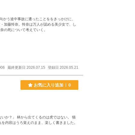
向かう途中事故に遭ったことををきっかけに、
霊・加藤怜奈。怜奈は万人が認める美少女で、し
怜奈の死について考えていく。
006
最終更新日 2026.07.15
登録日 2026.05.21
お気に入り追加
0
虎ではない。 猫
れを内容はうろ覚えのまま、楽しく書きました。