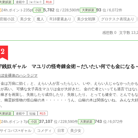
大衆娯楽
連載中
ｼｮｰﾄｼｮｰﾄ
R18
5,782
93
24h.ポイント
235pt
位 / 228,590件
位 / 6,072件
小説
大衆娯楽
官能小説
美少女
魔人
R18要素あり
美少女戦隊
グロテスク表現あり
感想数 0
文字数 13,
2
守銭奴ギャル マユリの怪奇錬金術～だいたい何でも金になる
ほぼ全裸体のハシラジマ
「金は万病に効く」と、えらい人が言ったらしい。 いや、えらい人じゃなかったかも
性が高い。 可憐な女子高生マユリは金が大好きだ。 金の亡者といっても過言ではな
金稼ぎを画策し、失敗したり成功したり、失敗したり。 とっても健全で、とんでもな
は、幽霊妖怪物の怪山椒の木・・・・・・うん、山椒の木は関係ないね。 みんな大
い。
大衆娯楽
連載中
短編
R15
37,107
743
24h.ポイント
7pt
位 / 228,590件
位 / 6,072件
小説
大衆娯楽
サイコパス×ギャル
コメディ
日常
美少女