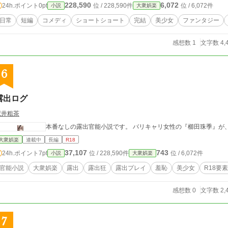
228,590
6,072
24h.ポイント
0pt
位 / 228,590件
位 / 6,072件
小説
大衆娯楽
日常
短編
コメディ
ショートショート
完結
美少女
ファンタジー
感想数 1
文字数 4,
6
露出ログ
荒井粗茶
本番なしの露出官能小説です。 バリキャリ女性の『櫛田珠季』が
大衆娯楽
連載中
長編
R18
37,107
743
24h.ポイント
7pt
位 / 228,590件
位 / 6,072件
小説
大衆娯楽
官能小説
大衆娯楽
露出
露出狂
露出プレイ
羞恥
美少女
R18要
感想数 0
文字数 2,
7