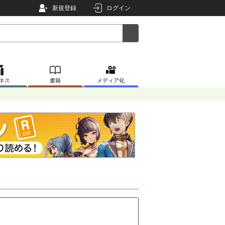
新規登録
ログイン
ネス
書籍
メディア化