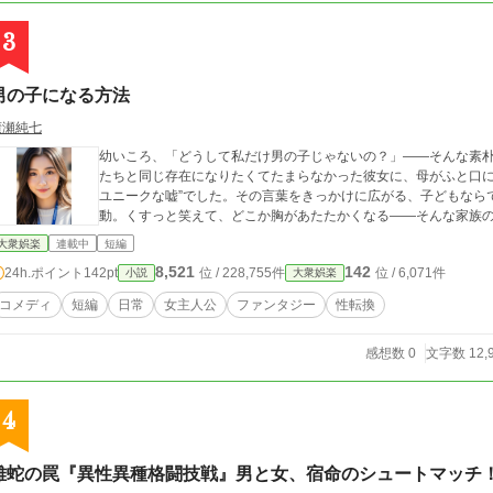
3
男の子になる方法
廣瀬純七
幼いころ、「どうして私だけ男の子じゃないの？」――そんな素
たちと同じ存在になりたくてたまらなかった彼女に、母がふと口に
ユニークな嘘”でした。その言葉をきっかけに広がる、子どもなら
動。くすっと笑えて、どこか胸があたたかくなる――そんな家族
大衆娯楽
連載中
短編
8,521
142
24h.ポイント
142pt
位 / 228,755件
位 / 6,071件
小説
大衆娯楽
コメディ
短編
日常
女主人公
ファンタジー
性転換
感想数 0
文字数 12,
4
雌蛇の罠『異性異種格闘技戦』男と女、宿命のシュートマッチ