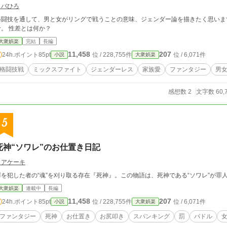
コバひろ
格闘技を通して、男と女がリングで戦うことの意味、ジェンダー論を描きたく思いま
命。 性差とは何か？
大衆娯楽
完結
長編
11,458
207
24h.ポイント
85pt
位 / 228,755件
位 / 6,071件
小説
大衆娯楽
格闘技戦
ミックスファイト
ジェンダーレス
家族愛
ファンタジー
男
感想数 2
文字数 60,
5
死神“ソワレ”のお仕置き日記
ロアケーキ
罪を犯した者の“魂”を刈り取る存在『死神』。この物語は、死神である“ソワレ”が罪
大衆娯楽
連載中
長編
11,458
207
24h.ポイント
85pt
位 / 228,755件
位 / 6,071件
小説
大衆娯楽
ファンタジー
死神
お仕置き
お尻叩き
スパンキング
罰
パドル