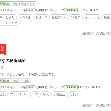
大衆娯楽
完結
長編
R18
4,380
68
24h.ポイント
305pt
位 / 228,755件
位 / 6,071件
小説
大衆娯楽
中出しあり
エロのみ
あほエロ
複数プレイ
♡喘ぎ
らぶえっち
輪姦
ファンタジー
感想数 0
文字数 54,
2
まなの秘密日記
到冠
胸の大きな〇学生の一日を描いた物語です。
大衆娯楽
連載中
短編
7,068
115
24h.ポイント
198pt
位 / 228,755件
位 / 6,071件
小説
大衆娯楽
巨乳
ファンタジー
日常
爆乳
学校生活
母乳
感想数 1
文字数 79,