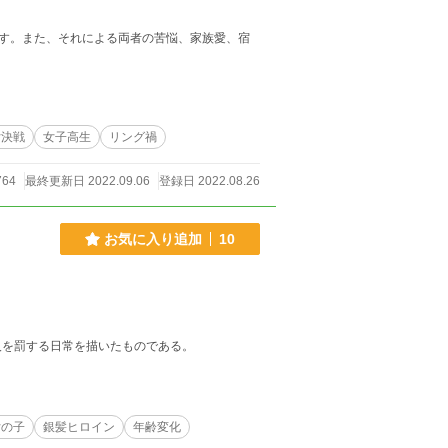
す。また、それによる両者の苦悩、家族愛、宿
女決戦
女子高生
リング禍
764
最終更新日 2022.09.06
登録日 2022.08.26
お気に入り追加
10
人を罰する日常を描いたものである。
女の子
銀髪ヒロイン
年齢変化