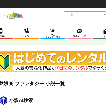
Web
稿漫画
レンタル
絵本ひろば
ビジ
コンテンツ大賞
衆娯楽 ファンタジー 小説一覧
小説AI検索