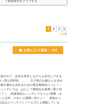
× 検索条件をクリアする
1
2
3
106
件
お気に入り追加
165
扱われて、自信を喪失しながらも自分にできる
真っ黒な招待状…………王子様のお嫁さんを決め
を癒す愛妃を決めるための選定舞踏会だった？！
シンデレラは、はたして舞踏会を無事に乗り切
×複数（＆
こと以外、かわいそ展開一切ナシ！ 最初から