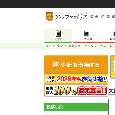
小説
公式漫画
投
TOP
>
小説
>
大衆娯楽 ファンタジー 小説一覧
大
投稿小説