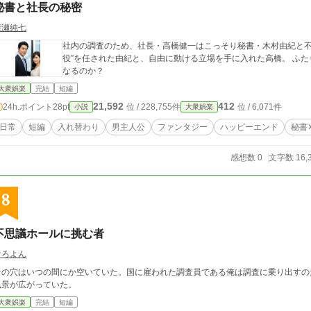
秘書と社長の秘密
廣瀬純七
社内の調査のため、社長・高橋健一はこっそり秘書・木村由紀と不思議な
役”を任された由紀と、自由に動ける立場を手に入れた高橋。 ふたりの秘密の入れ替わり作戦は、どの様な結末に
なるのか？
大衆娯楽
完結
短編
21,592
412
24h.ポイント
28pt
位 / 228,755件
位 / 6,071件
小説
大衆娯楽
日常
短編
入れ替わり
男主人公
ファンタジー
ハッピーエンド
秘書
感想数 0
文字数 16,
8
不思議ホールに挑む者
けろよん
その穴はいつの間にか空いていた。国に雇われた調査員である俺は調査に乗り出すの
風景が広がっていた。
大衆娯楽
完結
短編