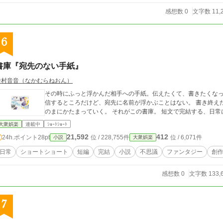
感想数 0
文字数 11,
6
書庫『宛先のない手紙』
中村音音（なかむらねおん）
その時にふっと浮かんだ相手への手紙。伝えたくて、書きたくなっ
信するところだけど、宛先に名前が浮かぶことはない。 書き終え
のまにかたまっていく。 それがこの書庫。 短文で完結する、日
大衆娯楽
連載中
ｼｮｰﾄｼｮｰﾄ
21,592
412
24h.ポイント
28pt
位 / 228,755件
位 / 6,071件
小説
大衆娯楽
日常
ショートショート
短編
完結
小説
不思議
ファンタジー
創
感想数 0
文字数 133,
7