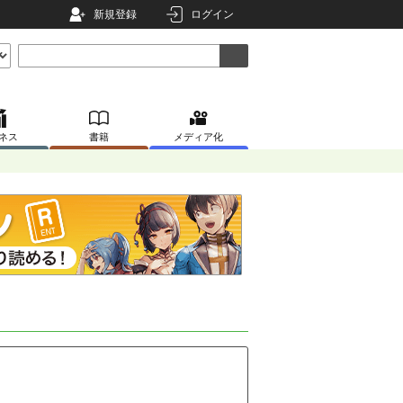
新規登録
ログイン
ネス
書籍
メディア化