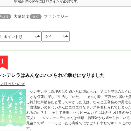
検索条件の保存には
ログイン
が必要です。
大衆娯楽
ファンタジー
テゴリ
タグ
1
シンデレラはみんなにハメられて幸せになりました
蟻と猿の糸つむぎ
シンデレラは義理の母や姉たちに虐められ、父にも空気のように
ことを必死に探して生活していた。 そんな時、王宮から届いた
る特別な舞踏会だと思って向かった先は、なんと王宮務めの男達
魔法使いのおじいさんにエロエロなドレスを着せられてしまった
れるのか？！ そして無事、ハッピーエンドには辿りつけるのか？？！ 純真無垢なシンデレラちゃん
実父） ※シンデレラちゃんは継母・義理姉から虐められている
最後までずーーーっと（ある意味ではすごく）幸せです！ ※このお話はムーンライトノベルズにも掲載していま
す。