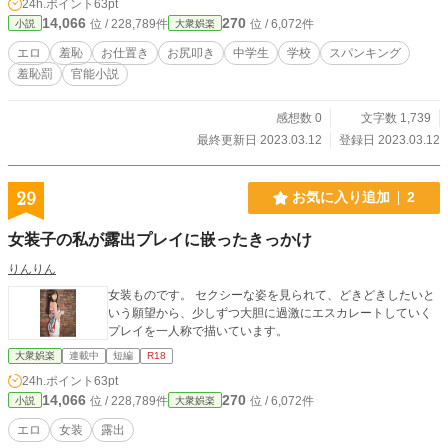
24h.ポイント
63pt
14,066
270
位 / 228,789件
位 / 6,072件
小説
大衆娯楽
エロ
羞恥
お仕置き
お尻叩き
中学生
学校
スパンキング
羞恥罰
官能小説
感想数 0
文字数 1,739
最終更新日 2023.03.12
登録日 2023.03.12
29
お気に入り追加
2
女装子の私が露出プレイに嵌ったきっかけ
りんりん
女装ものです。 セクシーな姿を見られて、どきどきしたいと
いう願望から、少しずつ大胆に過激にエスカレートしていく
プレイを一人称で描いています。
大衆娯楽
連載中
短編
R18
24h.ポイント
63pt
14,066
270
位 / 228,789件
位 / 6,072件
小説
大衆娯楽
エロ
女装
露出