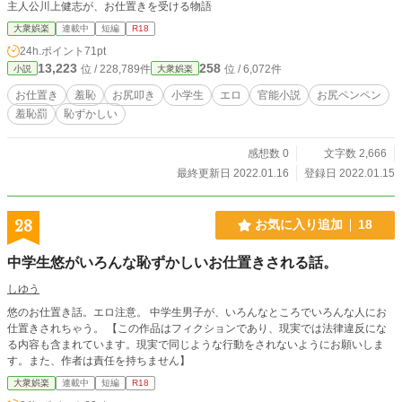
主人公川上健志が、お仕置きを受ける物語
大衆娯楽
連載中
短編
R18
24h.ポイント
71pt
13,223
258
位 / 228,789件
位 / 6,072件
小説
大衆娯楽
お仕置き
羞恥
お尻叩き
小学生
エロ
官能小説
お尻ペンペン
羞恥罰
恥ずかしい
感想数 0
文字数 2,666
最終更新日 2022.01.16
登録日 2022.01.15
28
お気に入り追加
18
中学生悠がいろんな恥ずかしいお仕置きされる話。
しゆう
悠のお仕置き話。エロ注意。 中学生男子が、いろんなところでいろんな人にお
仕置きされちゃう。 【この作品はフィクションであり、現実では法律違反にな
る内容も含まれています。現実で同じような行動をされないようにお願いしま
す。また、作者は責任を持ちません】
大衆娯楽
連載中
短編
R18