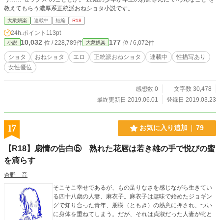
教えてもらう濃厚系正統派おねショタ小説です。
大衆娯楽
連載中
短編
R18
24h.ポイント
113pt
10,032
177
位 / 228,789件
位 / 6,072件
小説
大衆娯楽
ショタ
おねショタ
エロ
正統派おねショタ
連載中
性描写あり
女性優位
感想数 0
文字数 30,478
最終更新日 2019.06.01
登録日 2019.03.23
17
お気に入り追加
79
【R18】扇情の告白⑤ 熟れた花唇は若き雄の手で悦びの蜜
を滴らす
杏野 音
そこそこ幸せであるが、もの足りなさを感じながら生きてい
る四十八歳の人妻、麻衣子。麻衣子は趣味で始めたジョギン
グで知り合った青年、朋樹（ともき）の熱意に押され、つい
に身体を重ねてしまう。だが、それは貞淑だった人妻が牝と