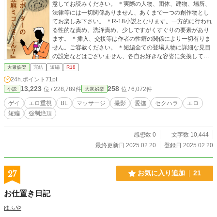
意してお読みください。 ＊実際の人物、団体、建物、場所、
法律等には一切関係ありません、あくまで一つの創作物とし
てお楽しみ下さい。 ＊R-18小説となります。一方的に行われ
る性的な責め、洗浄責め、少しですがくすぐりの要素があり
ます。 ＊挿入、交接等は作者の性癖の関係により一切有りま
せん。ご容赦ください。 ＊短編全ての登場人物に詳細な見目
の設定などはございません、各自お好きな容姿に変換してお
楽しみ下さい。
大衆娯楽
完結
短編
R18
24h.ポイント
71pt
13,223
258
位 / 228,789件
位 / 6,072件
小説
大衆娯楽
ゲイ
エロ重視
BL
マッサージ
撮影
愛撫
セクハラ
エロ
短編
強制絶頂
感想数 0
文字数 10,444
最終更新日 2025.02.20
登録日 2025.02.20
27
お気に入り追加
21
お仕置き日記
ゆふや