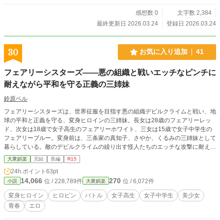
感想数 0
文字数 2,384
最終更新日 2026.03.24
登録日 2026.03.24
30
お気に入り追加
41
フェアリーシスターズ――悪の組織と戦いエッチなピンチに
耐えながら平和を守る正義の三姉妹
鈴原ベル
フェアリーシスターズは、世界征服を目指す悪の組織デビルクライムと戦い、地
球の平和と正義を守る、変身ヒロインの三姉妹。長女は28歳のフェアリーレッ
ド、次女は18歳で女子高生のフェアリーホワイト、三女は15歳で女子中学生の
フェアリーブルー。変身前は、三条家の真知子、さやか、くるみの三姉妹として
暮らしている。敵のデビルクライムの繰り出す怪人たちのエッチな攻撃に耐えな
がら、正義を守っていく。次女のフェアリーホワイトを中心として物語は展開す
大衆娯楽
完結
長編
R15
る。 以前、２ちゃんねるに投稿した話を大幅改変しました。
24h.ポイント
63pt
14,066
270
位 / 228,789件
位 / 6,072件
小説
大衆娯楽
変身ヒロイン
ヒロピン
バトル
女子高生
女子中学生
美少女
青春
エロ