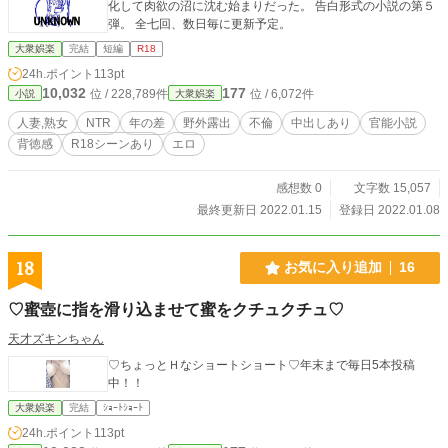
化して肉欲の沼に沈む始まりだった。 告白形式の小説の第５
弾。 全七回、数日毎に更新予定。
大衆娯楽
完結
短編
R18
24h.ポイント
113pt
10,032
177
位 / 228,789件
位 / 6,072件
小説
大衆娯楽
人妻,熟女
NTR
年の差
野外露出
不倫
中出しあり
官能小説
背徳感
R18シーンあり
エロ
感想数 0
文字数 15,057
最終更新日 2022.01.15
登録日 2022.01.08
18
お気に入り追加
16
♡蜜壺に指を滑り込ませて蜜をクチュクチュ♡
天才ズキンちゃん
♡ちょっとＨなショートショート♡年末まで毎日5本投稿
中！！
大衆娯楽
完結
ｼｮｰﾄｼｮｰﾄ
24h.ポイント
113pt