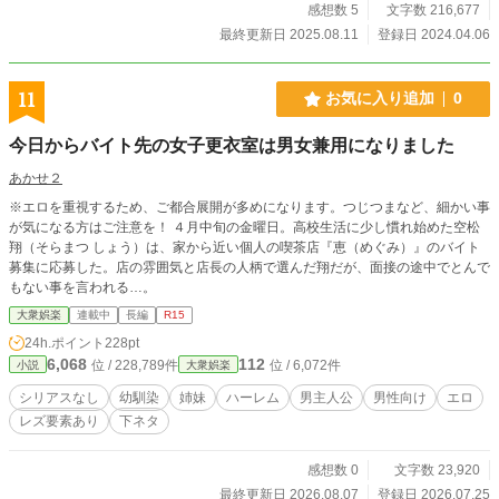
感想数 5
文字数 216,677
最終更新日 2025.08.11
登録日 2024.04.06
11
お気に入り追加
0
今日からバイト先の女子更衣室は男女兼用になりました
あかせ２
※エロを重視するため、ご都合展開が多めになります。つじつまなど、細かい事
が気になる方はご注意を！ ４月中旬の金曜日。高校生活に少し慣れ始めた空松
翔（そらまつ しょう）は、家から近い個人の喫茶店『恵（めぐみ）』のバイト
募集に応募した。店の雰囲気と店長の人柄で選んだ翔だが、面接の途中でとんで
もない事を言われる…。
大衆娯楽
連載中
長編
R15
24h.ポイント
228pt
6,068
112
位 / 228,789件
位 / 6,072件
小説
大衆娯楽
シリアスなし
幼馴染
姉妹
ハーレム
男主人公
男性向け
エロ
レズ要素あり
下ネタ
感想数 0
文字数 23,920
最終更新日 2026.08.07
登録日 2026.07.25