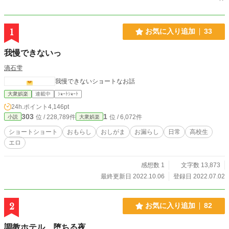
1
お気に入り追加
33
我慢できないっ
滴石雫
我慢できないショートなお話
大衆娯楽
連載中
ｼｮｰﾄｼｮｰﾄ
24h.ポイント
4,146pt
303
1
位 / 228,789件
位 / 6,072件
小説
大衆娯楽
ショートショート
おもらし
おしがま
お漏らし
日常
高校生
エロ
感想数 1
文字数 13,873
最終更新日 2022.10.06
登録日 2022.07.02
2
お気に入り追加
82
調教ホテル 堕ちる夜