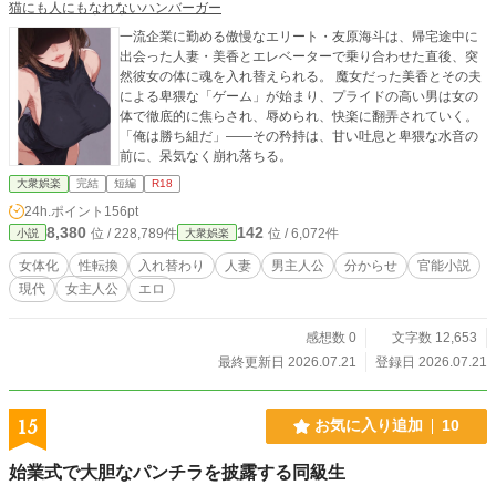
猫にも人にもなれないハンバーガー
一流企業に勤める傲慢なエリート・友原海斗は、帰宅途中に
出会った人妻・美香とエレベーターで乗り合わせた直後、突
然彼女の体に魂を入れ替えられる。 魔女だった美香とその夫
による卑猥な「ゲーム」が始まり、プライドの高い男は女の
体で徹底的に焦らされ、辱められ、快楽に翻弄されていく。
「俺は勝ち組だ」——その矜持は、甘い吐息と卑猥な水音の
前に、呆気なく崩れ落ちる。
大衆娯楽
完結
短編
R18
24h.ポイント
156pt
8,380
142
位 / 228,789件
位 / 6,072件
小説
大衆娯楽
女体化
性転換
入れ替わり
人妻
男主人公
分からせ
官能小説
現代
女主人公
エロ
感想数 0
文字数 12,653
最終更新日 2026.07.21
登録日 2026.07.21
15
お気に入り追加
10
始業式で大胆なパンチラを披露する同級生