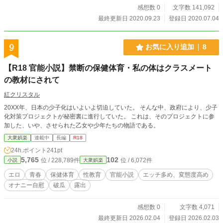
感想数 0
文字数 141,092
最終更新日 2020.09.23
登録日 2020.07.04
9
お気に入り追加
8
【R18 官能小説】禁断の保健体育・私の体はクラスメート
の教材にされて
紅クリスタル
20XX年、日本の少子化はいよいよ切迫していた。 そんな中、政府により、少子
化対策プロジェクトが秘密裏に進行していた。 これは、そのプロジェクトに参
加した、いや、させられた乙女や少年たちの物語である。
大衆娯楽
連載中
長編
R18
24h.ポイント
241pt
5,765
102
位 / 228,789件
位 / 6,072件
小説
大衆娯楽
エロ
青春
保健体育
性教育
官能小説
エッチ多め、変態度高め
オナニー自慰
破瓜
露出
感想数 0
文字数 4,071
最終更新日 2026.02.04
登録日 2026.02.03