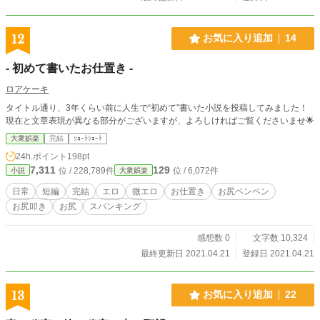
12
お気に入り追加
14
- 初めて書いたお仕置き -
ロアケーキ
タイトル通り、3年くらい前に人生で“初めて”書いた小説を投稿してみました！
現在と文章表現が異なる部分がございますが、よろしければご覧くださいませ🌟
大衆娯楽
完結
ｼｮｰﾄｼｮｰﾄ
24h.ポイント
198pt
7,311
129
位 / 228,789件
位 / 6,072件
小説
大衆娯楽
日常
短編
完結
エロ
微エロ
お仕置き
お尻ペンペン
お尻叩き
お尻
スパンキング
感想数 0
文字数 10,324
最終更新日 2021.04.21
登録日 2021.04.21
13
お気に入り追加
22