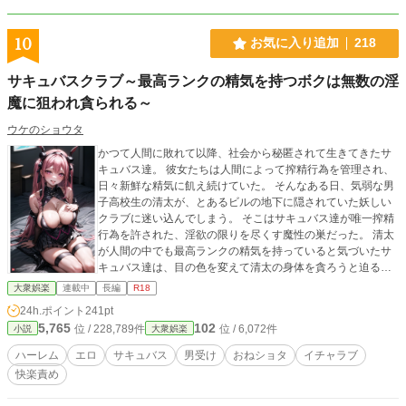
10
お気に入り追加
218
サキュバスクラブ～最高ランクの精気を持つボクは無数の淫
魔に狙われ貪られる～
ウケのショウタ
かつて人間に敗れて以降、社会から秘匿されて生きてきたサ
キュバス達。 彼女たちは人間によって搾精行為を管理され、
日々新鮮な精気に飢え続けていた。 そんなある日、気弱な男
子高校生の清太が、とあるビルの地下に隠されていた妖しい
クラブに迷い込んでしまう。 そこはサキュバス達が唯一搾精
行為を許された、淫欲の限りを尽くす魔性の巣だった。 清太
が人間の中でも最高ランクの精気を持っていると気づいたサ
キュバス達は、目の色を変えて清太の身体を貪ろうと迫る。
あらゆる手を使って清太を誘惑し、精液をねだる無数の美女
大衆娯楽
連載中
長編
R18
たち。 次第に暴走したサキュバス達は、日常生活の中でも清
24h.ポイント
241pt
太を狙って襲いはじめる。 やがて清太は、そのクラブに憧れ
5,765
102
位 / 228,789件
位 / 6,072件
小説
大衆娯楽
の女性が働いていることを知り……？ 章ごとに投稿。章が完
成したら「月初めから」章の終わりまで毎日投稿予定！タイ
ハーレム
エロ
サキュバス
男受け
おねショタ
イチャラブ
トルの「♡」はエロのある回です
快楽責め