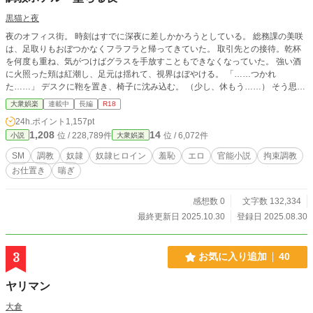
黒猫と夜
夜のオフィス街。 時刻はすでに深夜に差しかかろうとしている。 総務課の美咲
は、足取りもおぼつかなくフラフラと帰ってきていた。 取引先との接待。乾杯
を何度も重ね、気がつけばグラスを手放すこともできなくなっていた。 強い酒
に火照った頬は紅潮し、足元は揺れて、視界はぼやける。 「……つかれ
た……」 デスクに鞄を置き、椅子に沈み込む。 （少し、休もう……） そう思っ
た瞬間、心の奥に沈んでいた黒い言葉が、アルコールにほだされて浮かび上が
大衆娯楽
連載中
長編
R18
る。 口にしてはいけないはずの言葉。 絶対に、誰にも聞かれてはいけない秘
24h.ポイント
1,157pt
密。 それが、美咲の唇からこぼれた。 ――「……課の経費を横領した……。も
1,208
14
位 / 228,789件
位 / 6,072件
小説
大衆娯楽
しバレたら解雇、裁判……終わりだ……」 酒のせいだと分かっている。 酔いに
任せて、心の奥底の不安を口にしてしまった。 誰もいないと思い込んでいたか
SM
調教
奴隷
奴隷ヒロイン
羞恥
エロ
官能小説
拘束調教
ら、余計に無防備に声が漏れた。 だが、その油断は致命的だった。 「……なる
お仕置き
喘ぎ
ほど。終わり、か」 背後から、低く湿った声。 美咲の肩がビクリと跳ねる。 振
り返った瞬間、血の気が引いた。 そこには一人の男が立っていた。 スーツ姿、
手にはスマートフォン。 黒い瞳が光を反射し、獲物を見下ろす捕食者のように
感想数 0
文字数 132,334
冷酷だった。 「き……聞いて……たの……？」 酔いで舌が回らない。 掠れた声
最終更新日 2025.10.30
登録日 2025.08.30
は震え、言葉にならない。 男はスマートフォンを掲げてみせる。 画面に浮かぶ
のは、録音中を示す赤いアイコン。 「証拠は、もう手に入れた」 その一言で、
美咲の心臓がどくんっと大きく跳ねた。 頭の奥がじんじんと痺れ、呼吸が荒く
3
お気に入り追加
40
なる。 （だめ……これが……外に出たら……私は……） 家族、職場、すべてが
崩れる光景が頭をよぎる。 言い訳はできない。確かに口にしてしまったのだか
ヤリマン
ら。 「やめて……お願い……」 震える声。涙で濡れた目が男を見上げる。 だ
が、返ってくるのは冷たい笑みだけだった。 「従え。逆らえば、この録音はす
大倉
ぐに世間に曝け出す」 その瞬間、美咲の背筋を冷たいものが這い上がった。 自