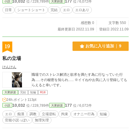
10,032
177
位 / 228,789件
位 / 6,072件
小説
大衆娯楽
日常
ショートショート
完結
エロ
エロあり
感想数 0
文字数 550
最終更新日 2022.11.09
登録日 2022.11.09
19
お気に入り追加
9
私の立場
けんけん
職場でのストレス解消と欲求を満たす為に行なっていた行
為......その秘密を知られ...... ※イイねやお気に入り登録しても
らえると幸いです。
大衆娯楽
完結
短編
R18
24h.ポイント
113pt
10,032
177
位 / 228,789件
位 / 6,072件
小説
大衆娯楽
エロ
痴漢
調教
立場逆転
拘束
オナニー行為
短編
官能小説っぽい
無理矢理