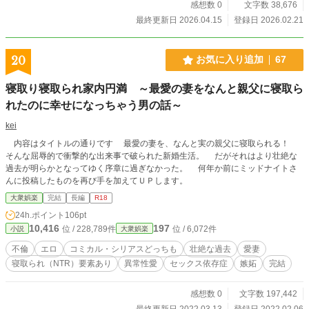
感想数 0
文字数 38,676
最終更新日 2026.04.15
登録日 2026.02.21
20
お気に入り追加
67
寝取り寝取られ家内円満 ～最愛の妻をなんと親父に寝取ら
れたのに幸せになっちゃう男の話～
kei
内容はタイトルの通りです 最愛の妻を、なんと実の親父に寝取られる！
そんな屈辱的で衝撃的な出来事で破られた新婚生活。 だがそれはより壮絶な
過去が明らかとなってゆく序章に過ぎなかった。 何年か前にミッドナイトさ
んに投稿したものを再び手を加えてＵＰします。
大衆娯楽
完結
長編
R18
24h.ポイント
106pt
10,416
197
位 / 228,789件
位 / 6,072件
小説
大衆娯楽
不倫
エロ
コミカル・シリアスどっちも
壮絶な過去
愛妻
寝取られ（NTR）要素あり
異常性愛
セックス依存症
嫉妬
完結
感想数 0
文字数 197,442
最終更新日 2022.03.13
登録日 2022.02.06