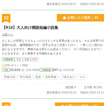
最終更新日 2025.09.07
登録日 2025.08.22
22
お気に入り追加
24
【R18】大人向け猥談短編小説集
ユ性ペン
もしもこの世界よりもちょっとだけエッチな世界があったなら…そんな世界での
妄想のお話。 倫理観緩めです。苦手な方はご注意ください。 一章ごとに別のお
話になりますので、興味のある所からお読みください。 ※一旦完結とさせてい
ただきますが、また更新する可能性があります。
大衆娯楽
完結
短編
R18
24h.ポイント
99pt
10,916
207
位 / 228,789件
位 / 6,072件
小説
大衆娯楽
官能小説
性行為有
妄想
別世界線
♡喘ぎあり
エロ
感想数 0
文字数 36,556
最終更新日 2026.03.14
登録日 2025.10.11