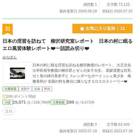
感想数 1
文字数 72,125
最終更新日 2020.09.28
登録日 2020.07.25
31
お気に入り追加
11
日本の淫習を訪ねて 柳沢研究室レポート 日本の村に眠る
エロ風習体験レポート❤️一話読み切り❤️
みなぽん
日本の村に残る淫習を訪ねる柳沢教授のレポート。 大王文化
大学民俗学教授の柳沢昇とゼミの女子大生、 黒髪清楚な巨乳
ゼミ長の姉川美奈子と スレンダーなボーイッシュ美少女 南
條美和が 全国の村を舞台に織りなすエロエロストーリー❤️
大衆娯楽
連載中
短編
R18
24h.ポイント
56pt
15,071
289
位 / 228,789件
位 / 6,072件
小説
大衆娯楽
エロ
感想数 0
文字数 62,345
最終更新日 2023.07.18
登録日 2023.07.16