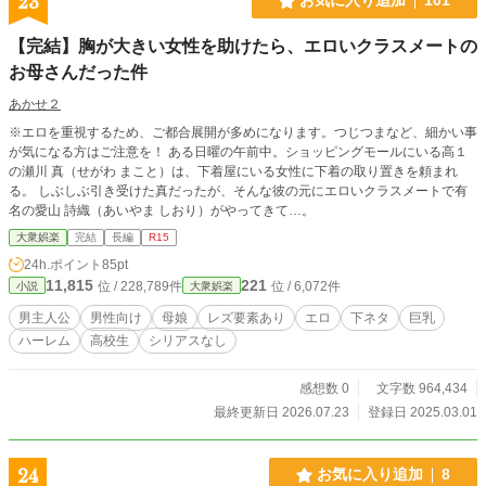
23
お気に入り追加
101
【完結】胸が大きい女性を助けたら、エロいクラスメートの
お母さんだった件
あかせ２
※エロを重視するため、ご都合展開が多めになります。つじつまなど、細かい事
が気になる方はご注意を！ ある日曜の午前中。ショッピングモールにいる高１
の瀬川 真（せがわ まこと）は、下着屋にいる女性に下着の取り置きを頼まれ
る。 しぶしぶ引き受けた真だったが、そんな彼の元にエロいクラスメートで有
名の愛山 詩織（あいやま しおり）がやってきて…。
大衆娯楽
完結
長編
R15
24h.ポイント
85pt
11,815
221
位 / 228,789件
位 / 6,072件
小説
大衆娯楽
男主人公
男性向け
母娘
レズ要素あり
エロ
下ネタ
巨乳
ハーレム
高校生
シリアスなし
感想数 0
文字数 964,434
最終更新日 2026.07.23
登録日 2025.03.01
24
お気に入り追加
8