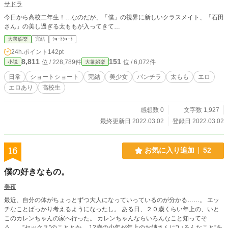
サドラ
今日から高校二年生！…なのだが、「僕」の視界に新しいクラスメイト、「石田
さん」の美し過ぎる太ももが入ってきて…
大衆娯楽
完結
ｼｮｰﾄｼｮｰﾄ
24h.ポイント
142pt
8,811
151
位 / 228,789件
位 / 6,072件
小説
大衆娯楽
日常
ショートショート
完結
美少女
パンチラ
太もも
エロ
エロあり
高校生
感想数 0
文字数 1,927
最終更新日 2022.03.02
登録日 2022.03.02
16
お気に入り追加
52
僕の好きなもの。
美夜
最近、自分の体がちょっとずつ大人になっていっているのが分かる……。 エッ
チなことばっかり考えるようになったし。 ある日、２０歳くらい年上の、いと
このカレンちゃんの家へ行った。 カレンちゃんならいろんなこと知ってそ
う……”セックス”のこととか。 12歳の少年が年上のお姉さんに”いろんなこと”を