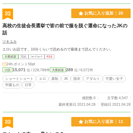
32
お気に入り追加
26
高校の生徒会長選挙で皆の前で服を脱ぐ運命になったJKの
話
ツキユカ
エロいお話です。10分くらいで読めるので最後まで読んでください。
大衆娯楽
完結
ｼｮｰﾄｼｮｰﾄ
R18
24h.ポイント
56pt
15,071
289
位 / 228,789件
位 / 6,072件
小説
大衆娯楽
ショートショート
エロ
羞恥
JK
脱衣
アダルト
可愛い女子
学園もの
日常
感想数 0
文字数 4,547
最終更新日 2021.04.28
登録日 2021.04.28
33
お気に入り追加
11