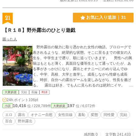
21
お気に入り追加
31
【Ｒ１８】野外露出のひとり遊戯
困った人
野外露出の魅力に取り憑かれた女性の物語。プロローグで
表されるような、絶望的な状態。そこに至るまでの彼女の人
生を、中学生まで遡り、順に追っていきます。 男性への興
味はもともと薄く、真面目な優等生として通っていたが、あ
る事がきっかけになり、露出とオナニーにのめり込んでゆ
く。中学、高校、大学と進学し、成長しながら性癖も成長
し、時折、自分への露出ゲームを楽しみながら、性長を遂げ
る。 露出は好き、でも人に見られるのは絶対にイヤ。 社
会に出て、小学校の教師になると、露出の幅も広がり、過激
大衆娯楽
完結
長編
R18
に変化していく。 そして、トラブルにも見舞われ
24h.ポイント
106pt
て・・・。 主人公は特別な人でも有りませんし、魔法も使
10,416
197
位 / 228,789件
位 / 6,072件
小説
大衆娯楽
えません。あなたのすぐ隣りにいてもおかしくない様なごく
普通の女の子です。
エロ
露出
オナニー自慰
女性目線
羞恥
変態
同性愛
完結
百合
野外露出
感想数 0
文字数 241,433