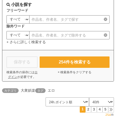
小説を探す
フリーワード
除外ワード
+ さらに詳しく検索する
保存する
254
件を検索する
検索条件の保存には
ロ
× 検索条件をクリアする
グイン
が必要です。
大衆娯楽
エロ
カテゴリ
タグ
1
2
3
4
5
254
件