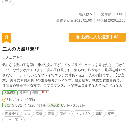
完結
感想数 5
文字数 15,680
最終更新日 2021.01.08
登録日 2020.12.11
8
お気に入り追加
98
二人の火照り遊び
山之辺アキラ
気になる男の子を家に招いた女の子が、イタズラでショーツを見せたところから
エッチな遊びが始まります。女の子は見られ、触られ、脱がされ、恥辱を味わわ
されて……。 いろいろなプレイでエッチに仲良く遊ぶ二人のお話です。 【ご注
意】 男尊女卑要素ありの羞恥屈辱プレイです。性器描写、執拗な女性器責め、
淫語責め等を許せる方で、ラブロマンスから変態エロまでなんでもござれな大人
向け。血を見るハードプレイはありません。 ※2023年 改稿作業再開 改稿済み
大衆娯楽
連載中
長編
R18
の話のタイトルに一時的に◆を付けています
24h.ポイント
255pt
5,371
89
位 / 228,789件
位 / 6,072件
小説
大衆娯楽
官能小説
エロ
恋愛
青春
両想い
ソフトSM
羞恥
変態
ごっこ遊び