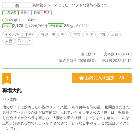
実体験をベースにした、ソフトな官能小説です。
分の未来を、人差し指一つで握られている――その現実が、体を硬直させる。
恐怖と羞恥と、どうしようもない無力感が、彼女を締めつけていた。 ――こう
大衆娯楽
連載中
長編
R18
して始まる。 美咲が「堕ちる理由」の物語が。
24h.ポイント
646pt
2,170
25
位 / 228,789件
位 / 6,072件
小説
大衆娯楽
セクハラ
中学生
官能小説
先生
下着
生徒
巨乳
エロ
人妻
Tバック
感想数 26
文字数 143,430
最終更新日 2026.08.01
登録日 2025.12.19
4
お気に入り追加
83
職場大乱
パン太郎
他のサイトに投稿した小説のリメイク版。 もう何年も前の話。 世間はまだまだ
男社会でセクハラがまだ日常的に行われていた頃… 主人公の「俺」は、転職を
した会社でセクハラを楽しみ、人妻から新入社員にまで手を出す始末。 こんな
上司、許されるのでしょうか？ さてさて…どうなる事やら… この話はフィクシ
ョンです。