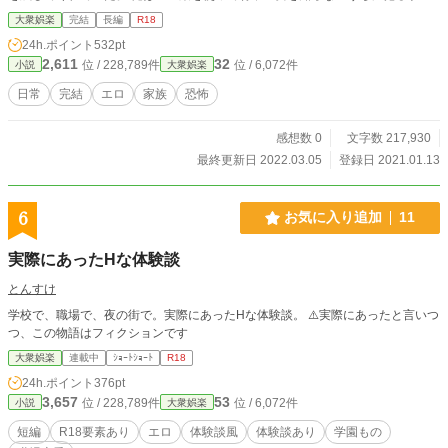
決めたのだった。 ＊更新は最新話に追いつくまで毎日、それからは毎週土曜日
大衆娯楽
完結
長編
R18
です。 ＊ノクターンノベルズさんにも連載しています。
24h.ポイント
532pt
2,611
32
位 / 228,789件
位 / 6,072件
小説
大衆娯楽
日常
完結
エロ
家族
恐怖
感想数 0
文字数 217,930
最終更新日 2022.03.05
登録日 2021.01.13
6
お気に入り追加
11
実際にあったHな体験談
とんすけ
学校で、職場で、夜の街で。実際にあったHな体験談。 ⚠️実際にあったと言いつ
つ、この物語はフィクションです
大衆娯楽
連載中
ｼｮｰﾄｼｮｰﾄ
R18
24h.ポイント
376pt
3,657
53
位 / 228,789件
位 / 6,072件
小説
大衆娯楽
短編
R18要素あり
エロ
体験談風
体験談あり
学園もの