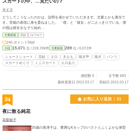
スカートの中、…見たいの？
サドラ
どうしてこうなったのかは、説明を省かせていただきます。文脈とかも適当で
す。官能の表現に身を委ねました。 「僕」と「彼女」が二人っきりでいる。僕
の指は彼女をなぞり始め…
大衆娯楽
完結
ｼｮｰﾄｼｮｰﾄ
24h.ポイント
56pt
15,071
289
位 / 228,789件
位 / 6,072件
小説
大衆娯楽
ショートショート
完結
エロ
太もも
喘ぎ声
喘ぎ
パンツ
スカートめくり
ミニスカート
エロあり
感想数 0
文字数 683
最終更新日 2022.03.17
登録日 2022.03.17
34
お気に入り追加
21
夜に散る純花
花梨姫子
35歳の美津子は、豊満なKカップのバストとふくよかな体型