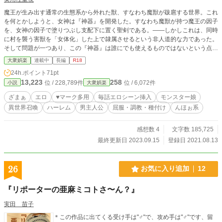
魔王が生み出す通常の生態系から外れた獣、すなわち魔獣が跋扈する世界。これ
を何とかしようと、女神は『神器』を開発した。すなわち魔獣が持つ魔王の因子
を、女神の因子で塗りつぶし支配下に置く聖剣である。――しかしこれは、同時
に村を襲う害獣を「女体化」した上で隷属させるという非人道的な力であった。
そして問題が一つあり、この『神器』は誰にでも使えるものではないという点。
そのため他の何千何万、或いはそれ以上に存在する数多の世界から、たった一人
大衆娯楽
連載中
長編
R18
の適合者を探し召喚することにする。しかしこれは、女体化させた魔獣を奴隷に
24h.ポイント
71pt
しても心を痛めないゲスな心を持っているということでもあった。 ……そして
13,223
258
位 / 228,789件
位 / 6,072件
小説
大衆娯楽
召喚の過程で殺された召喚者は、手始めに徹夜明けで半分寝ていた女神に対し隷
属の大魔法を使用。結果、癒しの女神と異世界に降り立ったことで無限の精力を
ざまぁ
エロ
♥マーク多用
毎話エロシーン挿入
モンスター娘
得た召喚者。彼は異世界で害獣をモンスター娘に変え、誰にもはばかることなく
異世界召喚
ハーレム
男主人公
屈服・調教・種付け
んほぉ系
ハーレムとセックスライフを満喫する。
感想数 4
文字数 185,725
最終更新日 2023.09.15
登録日 2021.08.13
26
お気に入り追加
12
『リポーターの亜麻ミコトさ〜ん？』
実田 苗子
＊この作品に出てくる受け手は"♂"で、攻め手は"♂"です、留