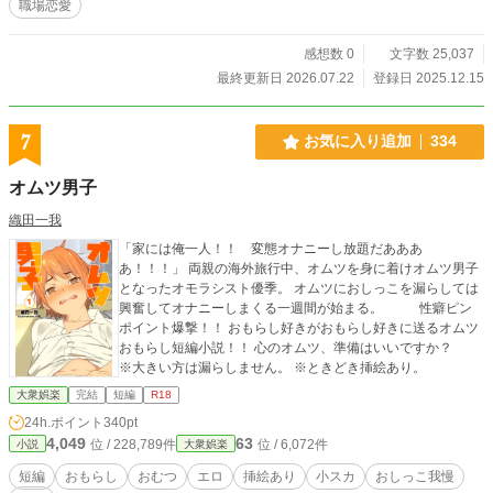
職場恋愛
感想数 0
文字数 25,037
最終更新日 2026.07.22
登録日 2025.12.15
7
お気に入り追加
334
オムツ男子
織田一我
「家には俺一人！！ 変態オナニーし放題だあああ
あ！！！」 両親の海外旅行中、オムツを身に着けオムツ男子
となったオモラシスト優季。 オムツにおしっこを漏らしては
興奮してオナニーしまくる一週間が始まる。 性癖ピン
ポイント爆撃！！ おもらし好きがおもらし好きに送るオムツ
おもらし短編小説！！ 心のオムツ、準備はいいですか？
※大きい方は漏らしません。 ※ときどき挿絵あり。
大衆娯楽
完結
短編
R18
24h.ポイント
340pt
4,049
63
位 / 228,789件
位 / 6,072件
小説
大衆娯楽
短編
おもらし
おむつ
エロ
挿絵あり
小スカ
おしっこ我慢