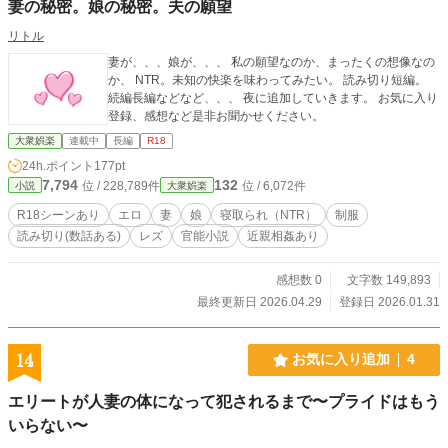
妻の秘密。娘の秘密。夫の願望
リトル
妻が、、、娘が、、、 私の願望なのか、まったくの想像なの
か、 NTR。未知の快楽を味わってみたい。 読み切り短編。
続編長編などなど、、、 夜に追加していきます。 お気に入り
登録、感想など是非お聞かせください。
大衆娯楽
連載中
長編
R18
24h.ポイント
177pt
7,794
132
位 / 228,789件
位 / 6,072件
小説
大衆娯楽
R18シーンあり
エロ
妻
娘
寝取られ（NTR）
制服
読み切り(数話ある)
レズ
官能小説
近親相姦あり
感想数 0
文字数 149,893
最終更新日 2026.04.29
登録日 2026.01.31
14
お気に入り追加
4
エリートが人妻の体になって犯されるまで〜プライドはもう
いらない〜