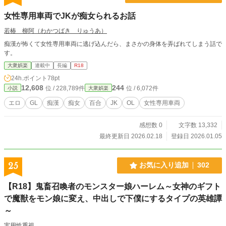
女性専用車両でJKが痴女られるお話
若椿 柳阿（わかつばき りゅうあ）
痴漢が怖くて女性専用車両に逃げ込んだら、まさかの身体を弄ばれてしまう話で
す。
大衆娯楽
連載中
長編
R18
24h.ポイント
78pt
12,608
244
位 / 228,789件
位 / 6,072件
小説
大衆娯楽
エロ
GL
痴漢
痴女
百合
JK
OL
女性専用車両
感想数 0
文字数 13,332
最終更新日 2026.02.18
登録日 2026.01.05
25
お気に入り追加
302
【R18】鬼畜召喚者のモンスター娘ハーレム～女神のギフト
で魔獣をモン娘に変え、中出しで下僕にするタイプの英雄譚
～
実用性重視