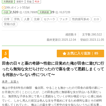
大衆娯楽
連載中
長編
R18
24h.ポイント
553pt
2,520
29
位 / 228,789件
位 / 6,072件
小説
大衆娯楽
日常
浮気
人妻
主婦
セクハラ
フェチ
性的描写多め
エロ
官能小説
感想数 8
文字数 280,522
最終更新日 2025.12.04
登録日 2023.11.05
5
お気に入り追加
85
田舎の日々と薬の奇跡〜性欲に目覚めた俺が田舎に遊びに行
ったら無知な女だらけだったので薬を使って悪戯しまくって
も何故かバレない件について〜
本矛 太濡々
俺は小学生6年生の御部 倫太郎。やることも無かったので田舎の叔母の家に一
か月遊びに行くことにしたが、この田舎は性に無頓着な女が沢山いる天国だっ
た。 無邪気な子供を演じて色々と悪戯をしていくが何か物足りないと感じ始め
ていく。 しかし死んだ叔父は色んな女を手籠めにするため便利な薬とその材料
を残してくれていた。 俺はこの薬を使って村中の女を知らないうちに犯る事を