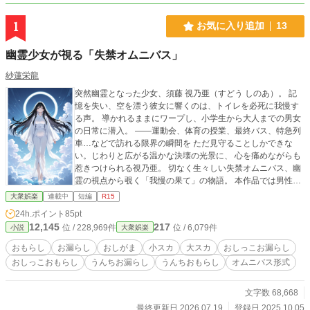
1
お気に入り追加
13
幽霊少女が視る「失禁オムニバス」
紗蓮栄龍
突然幽霊となった少女、須藤 視乃亜（すどう しのあ）。 記
憶を失い、空を漂う彼女に響くのは、トイレを必死に我慢す
る声。 導かれるままにワープし、小学生から大人までの男女
の日常に潜入。 ――運動会、体育の授業、最終バス、特急列
車…などで訪れる限界の瞬間を ただ見守ることしかできな
い。じわりと広がる温かな決壊の光景に、 心を痛めながらも
惹きつけられる視乃亜。 切なく生々しい失禁オムニバス、幽
霊の視点から覗く「我慢の果て」の物語。 本作品では男性・
女性両方の失禁描写が含まれます。 ストーリーにより小失禁
大衆娯楽
連載中
短編
R15
だけでなく大失禁が含まれる場合があります。 幽霊である視
24h.ポイント
85pt
乃亜の視点から見た場面は、 「見る」を敢えて「視る」と表
12,145
217
位 / 228,969件
位 / 6,079件
小説
大衆娯楽
現している場合があります。
おもらし
お漏らし
おしがま
小スカ
大スカ
おしっこお漏らし
おしっこおもらし
うんちお漏らし
うんちおもらし
オムニバス形式
文字数 68,668
最終更新日 2026.07.19
登録日 2025.10.05