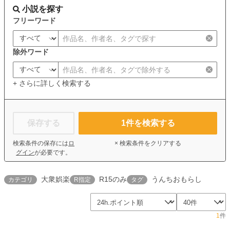
小説を探す
フリーワード
除外ワード
+ さらに詳しく検索する
保存する
1
件を検索する
検索条件の保存には
ロ
× 検索条件をクリアする
グイン
が必要です。
大衆娯楽
R15のみ
うんちおもらし
カテゴリ
R指定
タグ
1
件