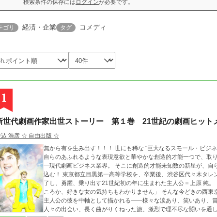
検索条件の保存には
ログイン
が必要です。
経済・企業
コメディ
テゴリ
タグ
1
新世代劇画作家出世ストーリー 第１巻 21世紀の劇画ヒット
込 浩彦 ☆ 自由出版 ☆
無から有を生み出す！！！ 世にも稀な "巨大なるスモール・ビジネス" ――高精細液晶ペンタブ一台、机椅子一組と
自らのあふれるような表現意欲と華やかな創造的才能一つで、取
―現代劇画ビジネス業界。 そこに創造的才能未知数の新星が、自らのあふれる若さだけを頼りにして、決然と飛び
込む！ 東京都立目黒第一高等学校を、卒業後、渋谷区代々木タレント・アカデミーのコミック作家養成コースを修
了し、勇躍、乗り出す21世紀初の年に生まれた主人公＝上原 純。 「作画力以外は、素人」 「読者や世間、社会ど
ころか、好きな女の気持ちもわかりません」 そんな今どきの西東京なら、どこにでもいるような一人の典型的若造
主人公の彼を中軸として描かれる――様々な涙あり、笑いあり、冒険あ
人々の出会い、長く曲がりくねった旅、激烈で理不尽な闘いを通