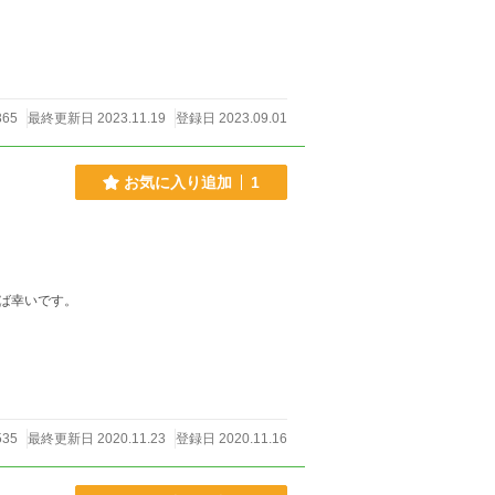
年にまで成長し、「彼女は、一生の伴侶」と呼べ
☆ どんな社会を理解し、ど
れたのか？ どこの誰を愛し、どこの誰から愛され
の華やかで、鮮やかなビジネスサクセス・ストー
365
最終更新日 2023.11.19
登録日 2023.09.01
お気に入り追加
1
ば幸いです。
535
最終更新日 2020.11.23
登録日 2020.11.16