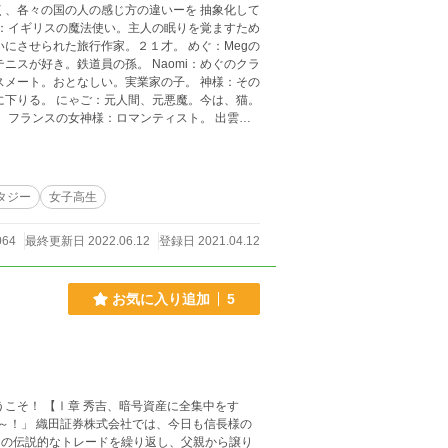
く、各々の国の人の感じ方の違いーを 抽象化して
られた旅行作家。２１才。 めぐ：Megの
ニスが好き。鉄道員の孫。 Naomi：めぐのクラ
。おとなしい。実業家の子。 神様：その
悪魔。今は、猫。
 フランスの女神様：ロマンティスト。 出雲の
タジー
女子高生
064
最終更新日 2022.06.12
登録日 2021.04.12
お気に入り追加
5
に全集中をす
々の伝説的なトレードを繰り返し、父親から譲り