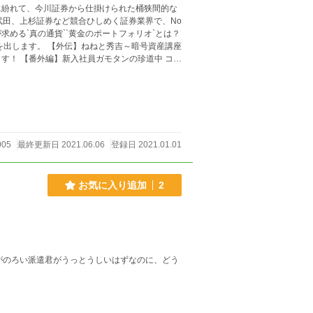
に紛れて、今川証券から仕掛けられた桶狭間的な
武田、上杉証券など競合ひしめく証券業界で、No
求める`真の通貨``黄金のポートフォリオ`とは？
出します。 【外伝】ねねと秀吉～暗号資産講座
！ 【番外編】新入社員ガモタンの珍道中 コメ
だけると嬉しいです！
005
最終更新日 2021.06.06
登録日 2021.01.01
お気に入り追加
2
がのろい派遣君がうっとうしいはずなのに、どう