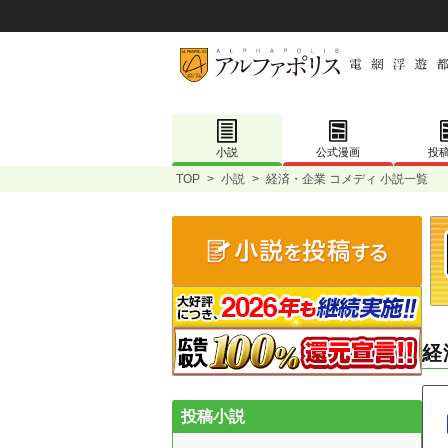
小説
公式漫画
投
TOP
>
小説
>
経済・企業 コメディ 小説一覧
経
投稿小説