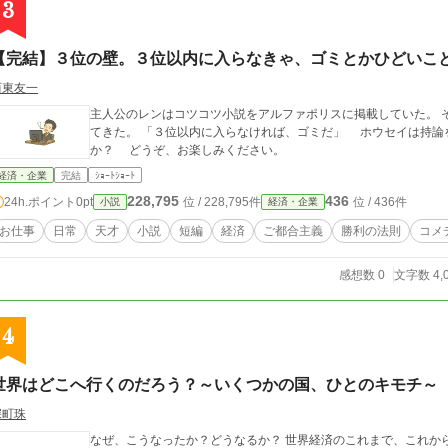
3
【完結】３位の壁。３位以内に入らなきゃ、ゴミとかひどいこ
西東友一
主人公のレンはコツコツ小説をアルファポリスに掲載していた。 
てきた。 「３位以内に入らなければ、ゴミだ」 ホウセイは持論を展開するが、レンは言い返すことができるの
か？ どうぞ、お楽しみください。
経済・企業
完結
ｼｮｰﾄｼｮｰﾄ
228,795
436
24h.ポイント
0pt
位 / 228,795件
位 / 436件
小説
経済・企業
お仕事
日常
天才
小説
短編
経済
ご都合主義
勝利の法則
コメ
感想数 0
文字数 4,
4
世界はどこへ行くのだろう？～いくつかの国、ひとのキモチ～
深町珠
なぜ、こうなったか？どうなるか？ 世界経済のこれまで、これか