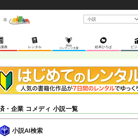
Web
稿漫画
レンタル
絵本ひろば
ビジ
コンテンツ大賞
済・企業 コメディ 小説一覧
小説AI検索