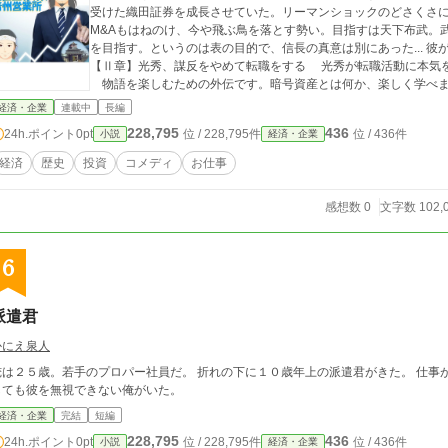
受けた織田証券を成長させていた。リーマンショックのどさくさ
M&Aもはねのけ、今や飛ぶ鳥を落とす勢い。目指すは天下布武。
を目指す。というのは表の目的で、信長の真意は別にあった... 彼が
【Ⅱ章】光秀、謀反をやめて転職をする 光秀が転職活動に本気を
物語を楽しむための外伝です。暗号資産とは何か、楽しく学べます
ディ短編です！ よろしければ『お気に入り』に追加していた
経済・企業
連載中
長編
228,795
436
24h.ポイント
0pt
位 / 228,795件
位 / 436件
小説
経済・企業
経済
歴史
投資
コメディ
お仕事
感想数 0
文字数 102,
6
派遣君
かにえ泉人
俺は２５歳。若手のプロパー社員だ。 折れの下に１０歳年上の派遣君がきた。 仕事
しても彼を無視できない俺がいた。
経済・企業
完結
短編
228,795
436
24h.ポイント
0pt
位 / 228,795件
位 / 436件
小説
経済・企業