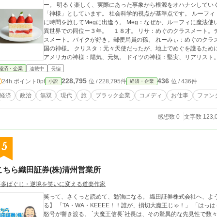
ー。 明るく楽しく、実際にあった事象から根源をオハナシしてい
「神様」としています。 社会科学的視点が基準点です。 ルーフィ：イギリスの魔法使い。主人の眠りを覚ますため
に時間を旅してMegに出逢う。 Meg：なぜか、ルーフィに魔法使いにさせ
異世界での同位ー３年。 １８才。 リサ：めぐのクラスメート。テ
スメート。バイクが好き。郵便局員の孫。 れーみぃ：めぐのクラスメート
国の神様。 クリスタ：元々天使だったが、地上でめぐを護るために下りる。 にゃご：元人間、元
アメリカの神様：陽気、元気。 ドイツの神様：堅実、リアリスト。
神様：愛のある人。
経済・企業
連載中
長編
228,795
436
24h.ポイント
0pt
位 / 228,795件
位 / 436件
小説
経済・企業
経済
政治
無双
現代
旅
ブラック企業
コメディ
お仕事
ファン
感想数 0
文字数 123,
5
こちら織田証券(株)清州営業所
喜多ばぐじ・逆境を笑いに変える道楽作家
笑って、さくっと読めて、勉強になる。 織田証券株式会社へ、ようこそ！ 【Ⅰ章 秀吉、暗号資産
る】 「TA・WA・KEEEE！！誰が、損切大魔王じゃ！」 「はっは～！」 織田証券株式会社では、今日も信長様の
怒号が響き渡る。 `大魔王信長`社長は、その驚異的な先見性で数