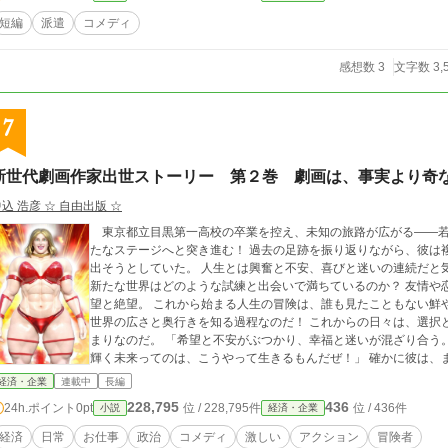
短編
派遣
コメディ
感想数 3
文字数 3,
7
新世代劇画作家出世ストーリー 第２巻 劇画は、事実より奇
込 浩彦 ☆ 自由出版 ☆
東京都立目黒第一高校の卒業を控え、未知の旅路が広がる――若
たなステージへと突き進む！ 過去の足跡を振り返りながら、彼は複雑な感情を抱えながらも、未来への一歩を踏み
出そうとしていた。 人生とは興奮と不安、喜びと迷いの連続だと気づいた――あの日。 果たして、彼の前に広がる
新たな世界はどのような試練と出会いで満ちているのか？ 友情や恋愛、出会いと別れ――そして、成長と喪失、希
望と絶望。 これから始まる人生の冒険は、誰も見たこともない鮮やかな風景と出会い、自らの浅さと深さを知り、
世界の広さと奥行きを知る過程なのだ！ これからの日々は、選択と出会い、別れと成長が織り交ぜられた冒険の始
まりなのだ。 「希望と不安がぶつかり、幸福と迷いが混ざり合う。 誰でもない――俺の熱い時間、ここに開幕！
輝く未来ってのは、こうやって生きるもんだぜ！」 確かに彼は、まだ誰でもない。 英雄でもなければ、悪党でもな
く、成功者でなければ、敗残者でもない。 その彼が見上げる空には、夢と希望が、きらめき、明るい光で照らさ
経済・企業
連載中
長編
れ、時折、不安の黒い影が差し込むこともある。 それでも、彼は、ここに高らかに宣言する！ 「人生は、何が起き
228,795
436
24h.ポイント
0pt
位 / 228,795件
位 / 436件
小説
経済・企業
るかわからない。でも、それが面白いんだろう？」 彼の心の底に灯る希望の熱い火が、彼を前へと駆り立ててい
る。 新たな仲間たちとの出会い、困難との闘い、そして自らを見
経済
日常
お仕事
政治
コメディ
激しい
アクション
冒険者