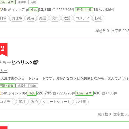
の仕事には、自分が託せる理想がある」と言えるほどの一人の青
経済・企業
連載中
長編
るほどの心から愛する女性と知り合うまでを、様々なエピソードを通して、活写する。 
13,369
16
24h.ポイント
71pt
位 / 228,795件
位 / 436件
小説
経済・企業
れほど世間から理解されないのか？ 何を受け入れ、何から拒否さ
たのか？ ☆ 世の中の"何かを表現する"という仕事を愛し、人生の"何かに感動する"という生きがいに愛された男の
日常
お仕事
経済
経営
現代
政治
コメディ
転職
生涯とは、どんなものなのか？ 若造主人公の軽快ハードボイルドな一人称文体で、輝く未来へ向けて、躍動す
る"創造の魂の軌跡"を生き生きと描き尽くす――新世代劇画作家
感想数 0
文字数 20,
リー！
2
ジョーとハリスの話
ハリー
二人漫才風のショートショートです。お好きなコンビを想像しながら、読んで頂けれ
経済・企業
連載中
短編
228,795
436
24h.ポイント
0pt
位 / 228,795件
位 / 436件
小説
経済・企業
コメディ
漫才
政治
ショートショート
お仕事
感想数 0
文字数 6,