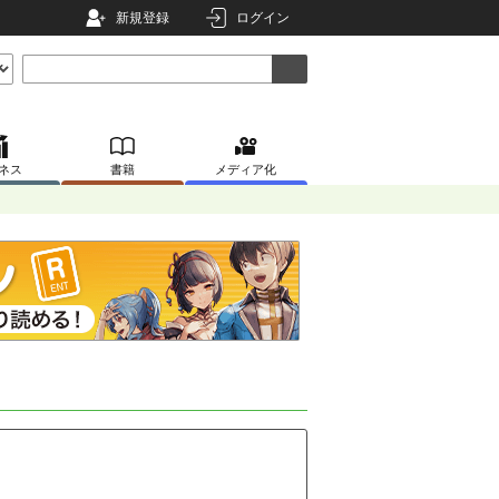
新規登録
ログイン
ネス
書籍
メディア化