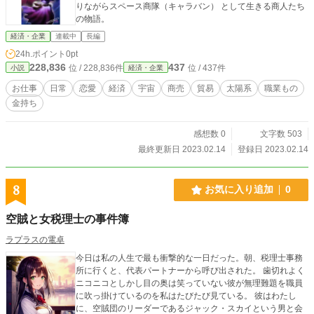
りながらスペース商隊（キャラバン） として生きる商人たち
の物語。
経済・企業
連載中
長編
24h.ポイント
0pt
228,836
437
位 / 228,836件
位 / 437件
小説
経済・企業
お仕事
日常
恋愛
経済
宇宙
商売
貿易
太陽系
職業もの
金持ち
感想数 0
文字数 503
最終更新日 2023.02.14
登録日 2023.02.14
8
お気に入り追加
0
空賊と女税理士の事件簿
ラプラスの電卓
今日は私の人生で最も衝撃的な一日だった。朝、税理士事務
所に行くと、代表パートナーから呼び出された。 歯切れよく
ニコニコとしかし目の奥は笑っていない彼が無理難題を職員
に吹っ掛けているのを私はたびたび見ている。 彼はわたし
に、空賊団のリーダーであるジャック・スカイという男と会