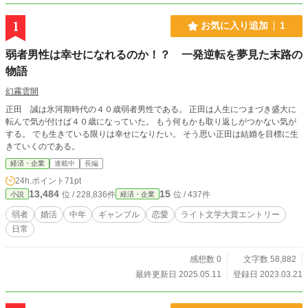
1
お気に入り追加
1
弱者男性は幸せになれるのか！？ 一発逆転を夢見た末路の
物語
幻霧雲開
正田 誠は氷河期時代の４０歳弱者男性である。 正田は人生につまづき盛大に
転んで気が付けば４０歳になっていた。 もう何もかも取り返しがつかない気が
する。 でも生きている限りは幸せになりたい。 そう思い正田は結婚を目標に生
きていくのである。
経済・企業
連載中
長編
24h.ポイント
71pt
13,484
15
位 / 228,836件
位 / 437件
小説
経済・企業
弱者
婚活
中年
ギャンブル
恋愛
ライト文学大賞エントリー
日常
感想数 0
文字数 58,882
最終更新日 2025.05.11
登録日 2023.03.21