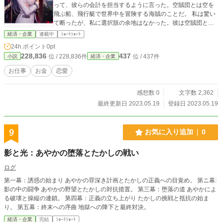
って、彼らの会計を担当するように言った。空賊団とは空を
飛ぶ船、飛行艇で世界中を冒険する海賊のことだ。 私は驚い
て断ったが、私に選択肢の余地はなかった。彼は空賊団との
契約が事務所にとって大きな利益を生んでいると言った。私
経済・企業
連載中
ｼｮｰﾄｼｮｰﾄ
は仕方なく、にこやかな代表パートナーの笑顔に見送られ、
24h.ポイント
0pt
会計業務の出張用に一式セットが用意されたスーツケースを
228,836
437
位 / 228,836件
位 / 437件
小説
経済・企業
持って、空港に向かった。 空港で待っていると、突然、大き
な音とともに巨大な影が周囲を包んだ。 空を見上げると、黒
お仕事
お金
恋愛
い船が着陸態勢に入っていた。それは空賊団の船だった。船
からロープが降りてきて、あっという間にロープを使って、
感想数 0
文字数 2,362
男が私の前に降り立った。彼は私に向かって笑って言った。
「こんにちは、私はジャック・スカイだ。君が私の税理士だ
最終更新日 2023.05.19
登録日 2023.05.19
ね？さあ、早く乗ってくれ。君の新しい生活が始まるよ」
9
お気に入り追加
0
影と光：あやかの堕落とたかしの戦い
ログ
第一幕：誘惑の始まり あやかの罪深き計画とたかしの正義への目覚め。 第ニ幕:
影の中の闘争 あやかの野望とたかしの対抗措置。 第三幕：堕落の道 あやかによ
る破壊と操縦の連鎖。 第四幕：正義の立ち上がり たかしの挑戦と抵抗の始ま
り。 第五幕：終末への序曲 地獄への降下と最終対決。
経済・企業
完結
ｼｮｰﾄｼｮｰﾄ