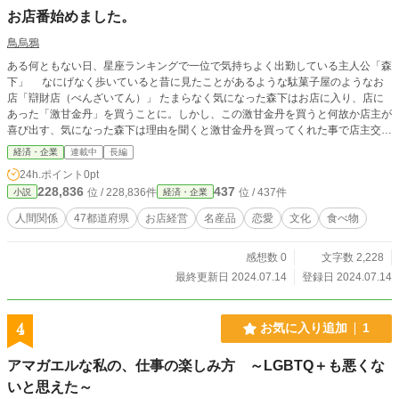
お店番始めました。
鳥烏鴉
ある何ともない日、星座ランキングで一位で気持ちよく出勤している主人公「森
下」 なにげなく歩いていると昔に見たことがあるような駄菓子屋のようなお
店「辯財店（べんざいてん）」 たまらなく気になった森下はお店に入り、店に
あった「激甘金丹」を買うことに。しかし、この激甘金丹を買うと何故か店主が
喜び出す、気になった森下は理由を聞くと激甘金丹を買ってくれた事で店主交代
で僕が店主になったと言う。訳がわからない僕を置いて出で行く元店主。ここか
経済・企業
連載中
長編
らが僕のお店番の始まりだった。
24h.ポイント
0pt
228,836
437
位 / 228,836件
位 / 437件
小説
経済・企業
人間関係
47都道府県
お店経営
名産品
恋愛
文化
食べ物
感想数 0
文字数 2,228
最終更新日 2024.07.14
登録日 2024.07.14
4
お気に入り追加
1
アマガエルな私の、仕事の楽しみ方 ～LGBTQ＋も悪くな
いと思えた～