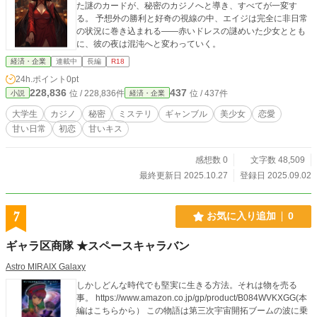
た謎のカードが、秘密のカジノへと導き、すべてが一変す
る。 予想外の勝利と好奇の視線の中、エイジは完全に非日常
の状況に巻き込まれる――赤いドレスの謎めいた少女ととも
に、彼の夜は混沌へと変わっていく。
経済・企業
連載中
長編
R18
24h.ポイント
0pt
228,836
437
位 / 228,836件
位 / 437件
小説
経済・企業
大学生
カジノ
秘密
ミステリ
ギャンブル
美少女
恋愛
甘い日常
初恋
甘いキス
感想数 0
文字数 48,509
最終更新日 2025.10.27
登録日 2025.09.02
7
お気に入り追加
0
ギャラ区商隊 ★スペースキャラバン
Astro MIRAIX Galaxy
しかしどんな時代でも堅実に生きる方法。それは物を売る
事。 https://www.amazon.co.jp/gp/product/B084WVKXGG(本
編はこちらから） この物語は第三次宇宙開拓ブームの波に乗