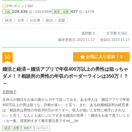
24h.ポイント
0pt
228,836
437
位 / 228,836件
位 / 437件
小説
経済・企業
経済
日常
お仕事
政治
恋愛
感想数 0
文字数 8,582
最終更新日 2023.11.17
登録日 2023.11.17
10
お気に入り追加
3
婚活と経済～婚活アプリで年収400万以上の男性は狙っちゃ
ダメ！？相談所の男性の年収のボーダーラインは350万！？
～
天野桃子
元仲人が婚活をお金の面からガチで語ってみる。ある仲人は「婚活アプリで年収
400万以上の男は狙うな。詐称が多い」と言う。また、ある結婚相談所の経営者
は「相談所は男性の年収350万がボーダー。収入が低いと女性に相手にされな
い」と言う。なんとも金にシビアすぎる婚活の世界！！婚活をお金で見ていくエ
ッセー集。現実的すぎて毒舌要注意ですm(__)m
経済・企業
連載中
ｼｮｰﾄｼｮｰﾄ