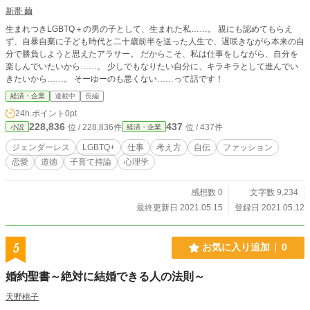
新帯 繭
生まれつきLGBTQ＋の男の子として、生まれた私……。 親にも認めてもらえ
ず、自暴自棄に子ども時代と二十歳前半を送った人生で、遅咲きながら本来の自
分で勝負しようと思えたアラサー。 だからこそ、私は仕事をしながら、自分を
楽しんでいたいから……。 少しでもなりたい自分に、キラキラとして進んでい
きたいから……。 そーゆーのも悪くない……って話です！
経済・企業
連載中
長編
24h.ポイント
0pt
228,836
437
位 / 228,836件
位 / 437件
小説
経済・企業
ジェンダーレス
LGBTQ+
仕事
考え方
自伝
ファッション
恋愛
道徳
子育て持論
心理学
感想数 0
文字数 9,234
最終更新日 2021.05.15
登録日 2021.05.12
5
お気に入り追加
0
婚約聖書～絶対に結婚できる人の法則～
天野桃子