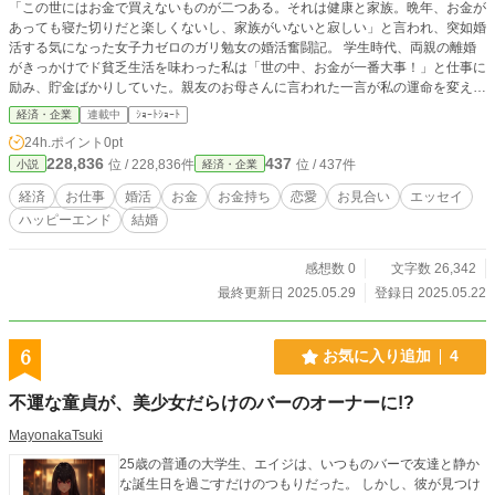
「この世にはお金で買えないものが二つある。それは健康と家族。晩年、お金が
あっても寝た切りだと楽しくないし、家族がいないと寂しい」と言われ、突如婚
活する気になった女子力ゼロのガリ勉女の婚活奮闘記。 学生時代、両親の離婚
がきっかけでド貧乏生活を味わった私は「世の中、お金が一番大事！」と仕事に
励み、貯金ばかりしていた。親友のお母さんに言われた一言が私の運命を変えて
いく。
経済・企業
連載中
ｼｮｰﾄｼｮｰﾄ
24h.ポイント
0pt
228,836
437
位 / 228,836件
位 / 437件
小説
経済・企業
経済
お仕事
婚活
お金
お金持ち
恋愛
お見合い
エッセイ
ハッピーエンド
結婚
感想数 0
文字数 26,342
最終更新日 2025.05.29
登録日 2025.05.22
6
お気に入り追加
4
不運な童貞が、美少女だらけのバーのオーナーに!?
MayonakaTsuki
25歳の普通の大学生、エイジは、いつものバーで友達と静か
な誕生日を過ごすだけのつもりだった。 しかし、彼が見つけ