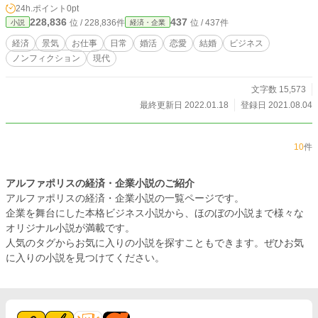
24h.ポイント
0pt
228,836
437
位 / 228,836件
位 / 437件
小説
経済・企業
経済
景気
お仕事
日常
婚活
恋愛
結婚
ビジネス
ノンフィクション
現代
文字数 15,573
最終更新日 2022.01.18
登録日 2021.08.04
10
件
アルファポリスの経済・企業小説のご紹介
アルファポリスの経済・企業小説の一覧ページです。
企業を舞台にした本格ビジネス小説から、ほのぼの小説まで様々な
オリジナル小説が満載です。
人気のタグからお気に入りの小説を探すこともできます。ぜひお気
に入りの小説を見つけてください。