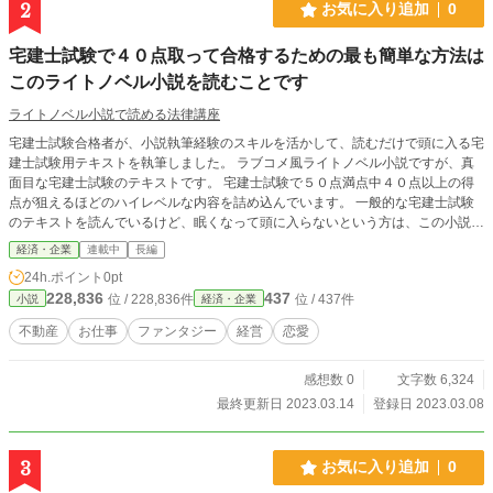
2
お気に入り追加
0
宅建士試験で４０点取って合格するための最も簡単な方法は
このライトノベル小説を読むことです
ライトノベル小説で読める法律講座
宅建士試験合格者が、小説執筆経験のスキルを活かして、読むだけで頭に入る宅
建士試験用テキストを執筆しました。 ラブコメ風ライトノベル小説ですが、真
面目な宅建士試験のテキストです。 宅建士試験で５０点満点中４０点以上の得
点が狙えるほどのハイレベルな内容を詰め込んでいます。 一般的な宅建士試験
のテキストを読んでいるけど、眠くなって頭に入らないという方は、この小説を
読んでみてください。
経済・企業
連載中
長編
24h.ポイント
0pt
228,836
437
位 / 228,836件
位 / 437件
小説
経済・企業
不動産
お仕事
ファンタジー
経営
恋愛
感想数 0
文字数 6,324
最終更新日 2023.03.14
登録日 2023.03.08
3
お気に入り追加
0