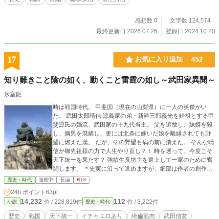
ま、二度と会えぬようになってしまったのだ。これに義元
は、ずっと心を痛めていた。 （氏輝兄上、彦五郎兄上…） 義
感想数 0
文字数 124,574
元は閉じた瞼の裏に、幼き日に見た兄達の姿を思い浮かべ
最終更新日 2026.07.26
登録日 2024.10.20
る。それは父・氏親の葬儀の日。しかし話しかけることはお
ろか近づくことさえ許されなかった。その時の義元は僧の一
人として葬儀に加わっていた為だ。
17
お気に入り追加
452
知り難きこと陰の如く、動くこと雷霆の如し～武田家異聞～
氷室龍
時は戦国時代。 甲斐国（現在の山梨県）に一人の英傑がい
た。 武田太郎晴信 源義家の弟・新羅三郎義光を始祖とする甲
斐源氏の嫡流、武田家の十九代当主。 父を追放し、妹婿を殺
し、嫡男を廃嫡し、更には北条に嫁いだ娘を離縁されても野
望に燃えた漢。 だが、その野望も病の前に潰えた。 そんな晴
信が御先祖様の力で人生やり直し？！ 時を遡って、今度こそ
天下統一を果たす？ 強欲生臭坊主を返上して一家のために奮
闘します。 ＊史実に沿って進めますが、細部は作者の創作で
す。徐々に歴史改変が進みます。あしからずご了承くださ
歴史・時代
連載中
長編
R18
い。 表紙画像は月乃ひかりさんよりの頂き物です。
24h.ポイント
63pt
14,232
112
位 / 228,819件
位 / 3,222件
小説
歴史・時代
歴史
戦国
天下統一
イチャエロあり
絶倫筋肉
武田信玄