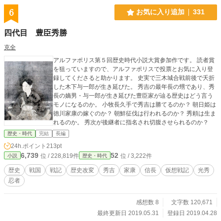
6
お気に入り追加
331
四代目 豊臣秀勝
克全
アルファポリス第５回歴史時代小説大賞参加作です。 読者賞
を狙っていますので、アルファポリスで投票とお気に入り登
録してくださると助かります。 史実で三木城合戦前後で夭折
した木下与一郎が生き延びた。 秀吉の最年長の甥であり、秀
長の嫡男・与一郎が生き延びた豊臣家が辿る歴史はどう言う
モノになるのか。 小牧長久手で秀吉は勝てるのか？ 朝日姫は
徳川家康の嫁ぐのか？ 朝鮮征伐は行われるのか？ 秀頼は生ま
れるのか。 秀次が後継者に指名され切腹させられるのか？
歴史・時代
完結
長編
24h.ポイント
213pt
6,739
52
位 / 228,819件
位 / 3,222件
小説
歴史・時代
歴史
戦国
戦記
歴史改変
秀吉
家康
信長
仮想戦記
光秀
忍者
感想数 8
文字数 120,671
最終更新日 2019.05.31
登録日 2019.04.28