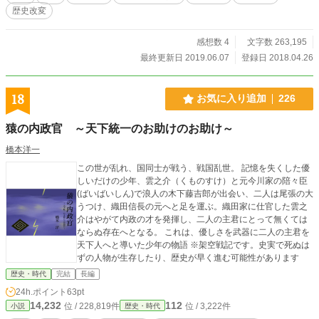
歴史改変
感想数 4
文字数 263,195
最終更新日 2019.06.07
登録日 2018.04.26
18
お気に入り追加
226
猿の内政官 ～天下統一のお助けのお助け～
橋本洋一
この世が乱れ、国同士が戦う、戦国乱世。 記憶を失くした優
しいだけの少年、雲之介（くものすけ）と元今川家の陪々臣
(ばいばいしん)で浪人の木下藤吉郎が出会い、二人は尾張の大
うつけ、織田信長の元へと足を運ぶ。織田家に仕官した雲之
介はやがて内政の才を発揮し、二人の主君にとって無くては
ならぬ存在へとなる。 これは、優しさを武器に二人の主君を
天下人へと導いた少年の物語 ※架空戦記です。史実で死ぬは
ずの人物が生存したり、歴史が早く進む可能性があります
歴史・時代
完結
長編
24h.ポイント
63pt
14,232
112
位 / 228,819件
位 / 3,222件
小説
歴史・時代