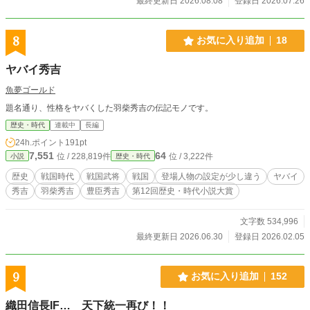
最終更新日 2026.08.08
登録日 2026.07.26
――ただ、帰蝶と田舎で静かに畑を耕したいだけだったの
に。 これは、戦国一のビビリが「ただの優しい人間」に戻
りたくてもがく、笑って泣ける戦国物語。
8
お気に入り追加
18
ヤバイ秀吉
魚夢ゴールド
題名通り、性格をヤバくした羽柴秀吉の伝記モノです。
歴史・時代
連載中
長編
24h.ポイント
191pt
7,551
64
位 / 228,819件
位 / 3,222件
小説
歴史・時代
歴史
戦国時代
戦国武将
戦国
登場人物の設定が少し違う
ヤバイ
秀吉
羽柴秀吉
豊臣秀吉
第12回歴史・時代小説大賞
文字数 534,996
最終更新日 2026.06.30
登録日 2026.02.05
9
お気に入り追加
152
織田信長IF… 天下統一再び！！