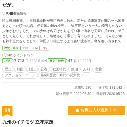
だが。
SHO
書籍情報
時は戦国末期。小田原北条氏が豊臣秀吉に敗れ、新たに徳川家康が関八州へ国替
えとなった頃のお話。 伊豆国の離れ小島に、弥五郎という一人の身寄りのない
少年がおりました。その少年は名刀ばかりを打つ事で有名な刀匠に拾われ、弟子
として厳しく、それは厳しく、途轍もなく厳しく育てられました。 そんな少年
も齢十五になりまして、師匠より独立するよう言い渡され、島を追い出されてし
まいます。 さて、この先の少年の運命やいかに？ 剣術、そして恋が融合した痛
歴史・時代
完結
長編
R15
快エンタメ時代劇、今開幕にございます！ ＊この作品に出てくる人物は、一部
24h.ポイント
42pt
実在した人物やエピソードをモチーフにしていますが、モチーフにしているだけ
17,713
147
位 / 228,819件
位 / 3,222件
小説
歴史・時代
で史実とは異なります。空想時代活劇ですから！ ＊この作品はノベルアップ＋
様に掲載中の、「いや、婿を選定しろって言われても。だが断る！」を改題、改
歴史
戦国
戦記
忍者
戦国時代
鍛冶
刀剣
恋愛
稿を経たものです。
アクション・バトル
第6回歴史・時代小説大賞
感想数 130
文字数 131,142
最終更新日 2020.06.30
登録日 2020.05.28
23
お気に入り追加
20
九州のイチモツ 立花宗茂