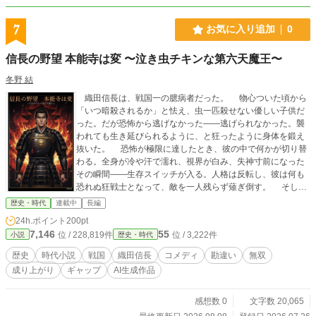
7
お気に入り追加
0
信長の野望 本能寺は変 〜泣き虫チキンな第六天魔王〜
冬野 結
織田信長は、戦国一の臆病者だった。 物心ついた頃から
「いつ暗殺されるか」と怯え、虫一匹殺せない優しい子供だ
った。だが恐怖から逃げなかった――逃げられなかった。襲
われても生き延びられるように、と狂ったように身体を鍛え
抜いた。 恐怖が極限に達したとき、彼の中で何かが切り替
わる。全身が冷や汗で濡れ、視界が白み、失神寸前になった
その瞬間――生存スイッチが入る。人格は反転し、彼は何も
恐れぬ狂戦士となって、敵を一人残らず薙ぎ倒す。 そして
正気に戻れば、積み上がった死体の山の前で、声を上げて泣
歴史・時代
連載中
長編
く。「殺すつもりなんてなかった」と。 その涙を、返り血
24h.ポイント
200pt
を、叫びながら無双する姿を、家臣たちは「魔王の怒り」と
7,146
55
位 / 228,819件
位 / 3,222件
小説
歴史・時代
誤解した。こうして、恐怖のカリスマ＝第六天魔王・織田信
長が誕生する。 暗殺者を遠ざけたくて買い集めた鉄砲は日
歴史
時代小説
戦国
織田信長
コメディ
勘違い
無双
本一のコレクションになり、銃弾を防ぐ南蛮胴欲しさの南蛮
成り上がり
ギャップ
AI生成作品
かぶれは「新時代の天才」と讃えられた。弱さと優しさと保
身癖は、桶狭間で、美濃で、上洛で、比叡山で、ことごとく
伝説へと誤訳され、彼は望まぬまま天下の階段を駆け上がっ
感想数 0
文字数 20,065
てしまう。 人を斬るたびに泣き、罪悪感を積み上げながら