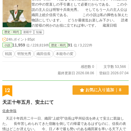
世の中の世直しの手引書として必要だからである。 この小
説の主人公は明智十兵衛光秀。 そしてもう一人の主人公は
織田上総介信長である。 この小説は私の脚色を加えた
物語にしています。 どうか最後迄お楽しみ下さい。 読者
の皆様の何かのお役に立てれば幸いです。 蔵屋日唱
歴史・時代
連載中
短編
24h.ポイント
85pt
11,959
91
位 / 228,819件
位 / 3,222件
小説
歴史・時代
戦国
明智光秀
織田信長
本能寺の変
感想数 0
文字数 53,566
最終更新日 2026.08.06
登録日 2026.07.04
12
お気に入り追加
8
天正十年五月、安土にて
佐倉伸哉
天正十年四月二十一日、織田“上総守”信長は甲州征伐を終えて安土に凱旋し
た。 長年苦しめられてきた宿敵を倒しての帰還であるはずなのに、信長の表
情はどこか冴えない。 今、日ノ本で最も勢いのある織田家を率いる天下人で