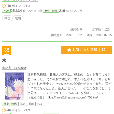
くお願いしますm(_ _)m
24h.ポイント
21pt
25,634
219
位 / 228,819件
位 / 3,222件
小説
歴史・時代
戦国
攻略
感想数 0
文字数 4,126
最終更新日 2016.10.22
登録日 2016.07.15
32
お気に入り追加
12
氷
春想亭 桜木春緒
江戸時代初期。 趣味人の落天は、極上の「女」を育てようと
思い立った。 その素材に選ばれ、手入れを受ける「菊」と名
づけられた美少女。 そのいびつな関係が始まって５年。 菊が
１７歳になったとき、落天が言った。 「そなたを女にしよう
と思う」…。 ムーンライトノベルズにも投稿しています。
（完結済み） https://novel18.syosetu.com/n7517m/
歴史・時代
完結
長編
R18
24h.ポイント
21pt