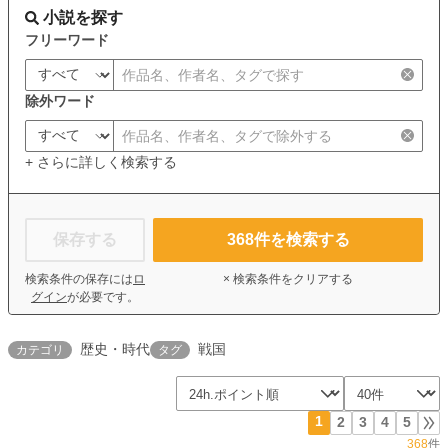
小説を探す
フリーワード
除外ワード
+ さらに詳しく検索する
保存する
368
件を検索する
検索条件の保存には
ロ
× 検索条件をクリアする
グイン
が必要です。
歴史・時代
戦国
カテゴリ
タグ
1
2
3
4
5
368
件