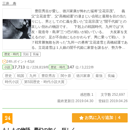
三井 寿
豊臣秀吉が愛し、徳川家康が怖れた猛将“立花宗茂”。 義
父“立花道雪”、父“高橋紹運”の凄まじい合戦と最期を目の当た
りにし、男としての仁義を貫いた”立花宗茂“と“誾千代姫”との
哀しい別れの物語です。 下剋上の戦国時代、九州では“大
友・龍造寺・島津”三つ巴の戦いが続いている。 大友家を支
えるのが、足が不自由にもかかわらず、輿に乗って戦い、３
７戦常勝無敗を誇った“九州一の勇将”立花道雪と高橋紹運であ
る。立花道雪は１人娘の誾千代姫に家督を譲るが、勢力争い
で凋落する大友宗麟を支える為に高橋紹運の跡継ぎ統虎（立
歴史・時代
完結
長編
花宗茂）を婿に迎えた。 女城主として育てられた誾千代姫
24h.ポイント
42pt
と統虎は激しく反目しあうが、父立花道雪の死で２人は強く
17,713
147
位 / 228,819件
位 / 3,222件
小説
歴史・時代
結ばれた。 だが、立花道雪の死を好機と捉えた島津家は、
九州制覇を目指して出陣する。大友宗麟は豊臣秀吉に出陣を
歴史
戦国
九州
豊臣秀吉
関ケ原
徳川家康
最強
長編
願ったが、島津軍は５万の大軍で筑前へ向かった。 その島
時代小説
第5回歴史・時代小説大賞
津軍５万に挑んだのが、高橋紹運率いる岩屋城７３６名であ
る。岩屋城に籠る高橋軍は１４日間も島津軍を翻弄し、最期
は全員が壮絶な討ち死にを遂げた。命を賭けた時間稼ぎによ
感想数 1
文字数 252,697
り、秀吉軍は筑前に到着し、立花宗茂と立花城を救った。
最終更新日 2019.04.30
登録日 2019.04.26
島津軍は撤退したが、立花宗茂は５万の島津軍を追撃し、筑
前国領主としての意地を果たした。豊臣秀吉は立花宗茂の武
勇を讃え、“九州之一物”と呼び、多くの大名の前で激賞した。
24
お気に入り追加
4
その後、豊臣秀吉は九州征伐・天下統一へと突き進んでい
く。 その後の朝鮮征伐、関ヶ原の合戦で“立花宗茂”は己の
もしもの物語 - 夢幻の如く、狂しく