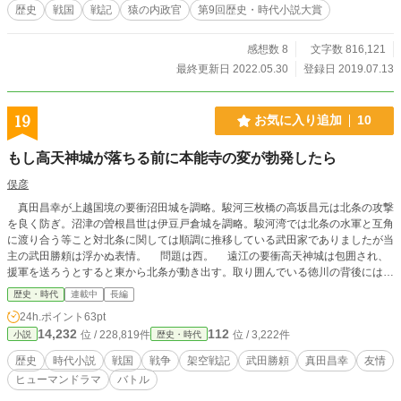
歴史
戦国
戦記
猿の内政官
第9回歴史・時代小説大賞
感想数 8
文字数 816,121
最終更新日 2022.05.30
登録日 2019.07.13
19
お気に入り追加
10
もし高天神城が落ちる前に本能寺の変が勃発したら
俣彦
真田昌幸が上越国境の要衝沼田城を調略。駿河三枚橋の高坂昌元は北条の攻撃
を良く防ぎ。沼津の曽根昌世は伊豆戸倉城を調略。駿河湾では北条の水軍と互角
に渡り合う等こと対北条に関しては順調に推移している武田家でありましたが当
主の武田勝頼は浮かぬ表情。 問題は西。 遠江の要衝高天神城は包囲され、
援軍を送ろうとすると東から北条が動き出す。取り囲んでいる徳川の背後には本
願寺との戦いを終え、大量の兵を送り込む準備が整った織田信長。このままでは
歴史・時代
連載中
長編
高天神を見捨てなければならない。 この大ピンチの状況で……本能寺の変が
24h.ポイント
63pt
勃発したら……。
14,232
112
位 / 228,819件
位 / 3,222件
小説
歴史・時代
歴史
時代小説
戦国
戦争
架空戦記
武田勝頼
真田昌幸
友情
ヒューマンドラマ
バトル