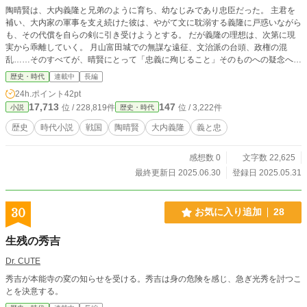
陶晴賢は、大内義隆と兄弟のように育ち、幼なじみであり忠臣だった。 主君を
補い、大内家の軍事を支え続けた彼は、やがて文に耽溺する義隆に戸惑いながら
も、その代償を自らの剣に引き受けようとする。 だが義隆の理想は、次第に現
実から乖離していく。 月山富田城での無謀な遠征、文治派の台頭、政権の混
乱……そのすべてが、晴賢にとって「忠義に殉じること」そのものへの疑念へと
変わっていく。 やむなく起こした軍事行動は、主君の死という最悪の結果を招
歴史・時代
連載中
長編
く。 晴賢は自らの行動が忠義だったのか裏切りだったのか、答えを得られぬま
24h.ポイント
42pt
ま、大内家再興を図るも支持を失い、やがて毛利元就との最後の決戦、厳島の地
17,713
147
位 / 228,819件
位 / 3,222件
小説
歴史・時代
へと向かう。
歴史
時代小説
戦国
陶晴賢
大内義隆
義と忠
感想数 0
文字数 22,625
最終更新日 2025.06.30
登録日 2025.05.31
30
お気に入り追加
28
生残の秀吉
Dr. CUTE
秀吉が本能寺の変の知らせを受ける。秀吉は身の危険を感じ、急ぎ光秀を討つこ
とを決意する。