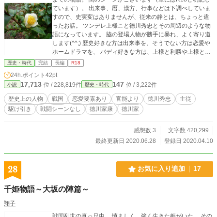
ています）。 出来事、暦、漢方、行事などは下調べしていま
すので、史実変はありませんが、従来の静とは、ちょっと違
ったお話。 ツンデレ上様こと徳川秀忠とその周辺のような物
語になっています。 脇の登場人物が勝手に暴れ、よく寄り道
します(^^;) 歴史好きな方は出来事を、そうでない方は恋愛や
ホームドラマを、 バディ好きな方は、上様と利勝や上様と大
姥局などを お楽しみください。 第３部から読んでも、よろ
歴史・時代
完結
長編
R18
しいかと…
24h.ポイント
42pt
17,713
147
位 / 228,819件
位 / 3,222件
小説
歴史・時代
歴史上の人物
戦国
恋愛要素あり
官能より
徳川秀忠
主従
駆け引き
戦闘シーンなし
徳川家康
徳川家
感想数 3
文字数 420,299
最終更新日 2020.06.28
登録日 2020.04.10
28
お気に入り追加
17
千姫物語～大坂の陣篇～
翔子
戦国乱世の真っ只中。 慎ましく、強く生きた姫がいた。 その