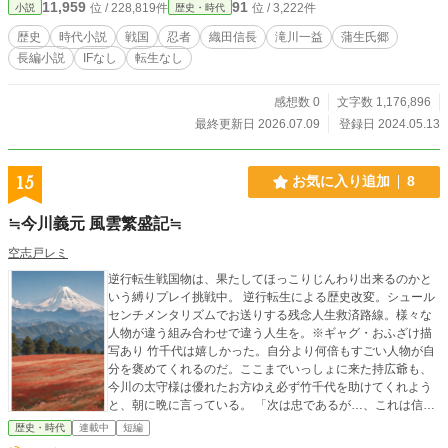
11,959
91
位 / 228,819件
位 / 3,222件
小説
歴史・時代
歴史
時代小説
戦国
忍者
織田信長
滝川一益
蒲生氏郷
長編小説
IFなし
転生なし
感想数 0
文字数 1,176,896
最終更新日 2026.07.09
登録日 2024.05.13
15
お気に入り追加
8
≒今川義元 風雲繁盛記≒
空志戸レミ
逆行転生戦国物は、果たしてほっこりじんわり出来るのかと
いう縛りプレイ挑戦中。 逆行転生による歴史改変。シュール
センチメンタリズムでお送りする残念人生救済路線。様々な
人物が違う組み合わせで違う人生を。※ギャグ・おふざけ描
写あり 竹千代は嬉しかった。自分より何倍もすごい人物が自
分を褒めてくれるのだ。ここまでいっしょに来た持広爺も、
今川の太守様は優れたお方ゆえ必ず竹千代を助けてくれよう
と、朝に晩に言っている。 「次は忠であるが…、これは信と
共に合わせて話そう。耳の痛い話となるが、竹千代は負けず
歴史・時代
連載中
短編
についてこれるか？」 「はい！竹千代は負けませぬ！」 意地