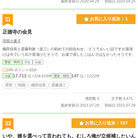
最終更新日 2020.04.29
登録日 2020.04.25
21
お気に入り追加
1
正徳寺の会見
浮田小葉子
織田信長と斎藤利政（道三）の初めての顔合わせ。 どうでもいい話ですが湯漬
けは今でいう出汁茶漬けだそうで、お湯で浸したごはんではなかったそうです。
歴史・時代
完結
短編
24h.ポイント
42pt
17,713
147
位 / 228,819件
位 / 3,222件
小説
歴史・時代
歴史
戦国
織田信長
斎藤道三
感想数 0
文字数 4,471
最終更新日 2021.07.29
登録日 2021.07.29
22
お気に入り追加
507
いや、婿を選べって言われても。むしろ俺が立候補したいん