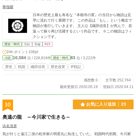
華瑠羅
日本の歴史上最も有名な『本能寺の変』の当日から物語は足
早に流れて行く展開です。 この作品は「もし」という概念で
物語が進行していきます。 主人公【織田信長】が死んで、若
返って蘇り再び活躍するという作品です。 ※この物語はフィ
クションです。
歴史・時代
完結
長編
R15
24h.ポイント
106pt
10,584
83
位 / 228,819件
位 / 3,222件
小説
歴史・時代
歴史
戦国
織田信長
歴史改変
IF戦記
感想数 0
文字数 252,764
最終更新日 2020.05.19
登録日 2020.04.11
10
お気に入り追加
23
奥遠の龍 ～今川家で生きる～
浜名浅吏
気が付くと遠江二俣の松井家の明星丸に転生していた。 戦国時代初期、今川家