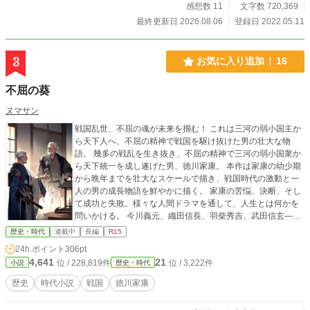
感想数 11
文字数 720,369
最終更新日 2026.08.06
登録日 2022.05.11
3
お気に入り追加
16
不屈の葵
ヌマサン
戦国乱世、不屈の魂が未来を掴む！ これは三河の弱小国主か
ら天下人へ、不屈の精神で戦国を駆け抜けた男の壮大な物
語。 幾多の戦乱を生き抜き、不屈の精神で三河の弱小国衆か
ら天下統一を成し遂げた男、徳川家康。 本作は家康の幼少期
から晩年までを壮大なスケールで描き、戦国時代の激動と一
人の男の成長物語を鮮やかに描く。 家康の苦悩、決断、そし
て成功と失敗。様々な人間ドラマを通して、人生とは何かを
問いかける。 今川義元、織田信長、羽柴秀吉、武田信玄――
家康の波乱万丈な人生を彩る個性豊かな名将たちも続々と登
歴史・時代
連載中
長編
R15
場。 家康との関わりを通して、彼らの生き様も鮮やかに描か
24h.ポイント
306pt
れる。 笑いあり、涙ありの壮大なスケールで描く、単なる英
4,641
21
位 / 228,819件
位 / 3,222件
小説
歴史・時代
雄譚ではなく、一人の人間として苦悩し、成長していく家康
の姿を描いた壮大な歴史小説。 戦国時代の風雲児たちの活
歴史
時代小説
戦国
徳川家康
躍、人間ドラマ、そして家康の不屈の精神が、読者を戦国時
代に誘う。 愛、友情、そして裏切り…戦国時代に渦巻く人間