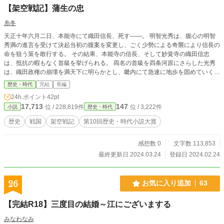
【架空戦記】蒲生の忠
糸冬
天正十年六月二日、本能寺にて織田信長、死す――。 明智光秀は、腹心の明智
秀満の進言を受けて決起当初の腹案を変更し、ごく少勢による奇襲により信長の
命を狙う策を敢行する。 その結果、本能寺の信長、そして妙覚寺の織田信忠
は、抵抗の暇もなく首級を挙げられる。 両名の首級を四条河原にさらした光秀
は、織田政権の崩壊を満天下に明らかとし、畿内にて急速に地歩を固めていく。
一方、近江国日野の所領にいた蒲生賦秀（のちの氏郷）は、信長の悲報を知る
歴史・時代
完結
長編
や、亡き信長の家族を伊勢国松ヶ島城の織田信雄の元に送り届けるべく安土城に
24h.ポイント
42pt
迎えに走る。 だが、瀬田の唐橋を無傷で確保した明智秀満の軍勢が安土城に急
17,713
147
位 / 228,819件
位 / 3,222件
小説
歴史・時代
速に迫ったため、女子供を連れての逃避行は不可能となる。 かくなる上は、戦
うより他に道はなし。 信長の遺した安土城を舞台に、若き闘将・蒲生賦秀の活
歴史
戦国
架空戦記
第10回歴史・時代小説大賞
躍が始まる。
感想数 0
文字数 113,853
最終更新日 2024.03.24
登録日 2024.02.24
26
お気に入り追加
63
【完結R18】三度目の結婚～江にございまする
みなわなみ