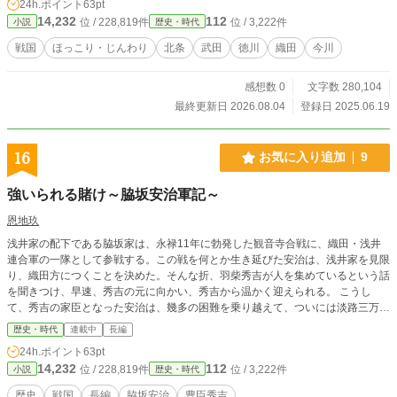
24h.ポイント
63pt
っ張りな顔の強張りを浮かべる竹千代。その意地が仇となる
14,232
112
位 / 228,819件
位 / 3,222件
小説
歴史・時代
のだが、と義元は感じたが、今は八徳を教えるのが先と話を
進めた。 「うむ、されば申し聞かそう。忠とは、支え尽くす
戦国
ほっこり・じんわり
北条
武田
徳川
織田
今川
心。家臣に忠なくば、主もまた家臣には報いまい。そして信
とは裏切らぬ心。これは主従の両方に必要なもの。儂はそな
感想数 0
文字数 280,104
たの父と会うたこともなければ話した事もない。なれどそな
たの父・清孝殿は信がなかった為に家臣に討たれ、家臣にも
最終更新日 2026.08.04
登録日 2025.06.19
忠がなかったため清孝殿を襲ったのであろう」 竹千代は言葉
もなくうなだれる。父のことを酷く言われるのが辛かった。
その様子に気付いた義元が立つと、竹千代の元まで歩いてそ
16
お気に入り追加
9
の肩に手をおいた。 「そなたは特に、この忠と信についてよ
く考えねばならぬ。なぜ父は家臣に討たれたのか。なぜ家臣
強いられる賭け～脇坂安治軍記～
は父を討ったのか。この答えは教わるのではなく、自分で探
し出すもの。そしていつか答えが分かった時には、儂にもそ
恩地玖
っと、おしえてくれよ」 「はい…」 竹千代が答えると、義元
浅井家の配下である脇坂家は、永禄11年に勃発した観音寺合戦に、織田・浅井
は座っていた位置に戻った。 「…さて、残りは孝と悌である
連合軍の一隊として参戦する。この戦を何とか生き延びた安治は、浅井家を見限
が、このふたつも人をおもいやる心。孝とは老いた親を子が
り、織田方につくことを決めた。そんな折、羽柴秀吉が人を集めているという話
背負う姿。孝なくば、我が身も子供に捨てられよう」 「は
を聞きつけ、早速、秀吉の元に向かい、秀吉から温かく迎えられる。 こうし
い」 「そして悌も、弟に心をかけると書く。長兄嫡男だから
て、秀吉の家臣となった安治は、幾多の困難を乗り越えて、ついには淡路三万石
と弟どもを疎かにすれば、たちまち家は乱れよう」 最後の悌
の大名にまで出世する。 しかし、秀吉亡き後、石田三成と徳川家康の対立が決
に関しては、義元の耳が痛かった。 義元には兄達との思い出
歴史・時代
連載中
長編
定的となった。秀吉からの恩に報い、石田方につくか、秀吉子飼いの武将が従っ
がほとんどない。ただ、兄弟子である雪斎がよくしてくれて
24h.ポイント
63pt
た徳川方につくか、安治は決断を迫られることになる。
いたので、兄とはこういう者であろうとずっと思っていた。
14,232
112
位 / 228,819件
位 / 3,222件
小説
歴史・時代
しかし氏輝兄上と彦五郎兄上が死んでしまうと、兄である玄
広恵探と争うことになってしまった。そのうえ碌に話せぬま
歴史
戦国
長編
脇坂安治
豊臣秀吉