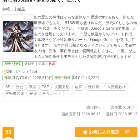
仁義と意地の為に戦うこととなる。
神崎 未緒里
あの歴史の事件はそんな裏側が？ 歴史のifでもあり、新たな
世界線でもあり。 R18表現も盛り込んだ、歴史の”もしもの物
語”をお楽しみください。 ※挿絵はGoogle Geminiで生成した
ものを使用しております。 ※歴史検証からのプロット作成、
文体校正など小説執筆サポートにGoogle Geminiを使用して
おります。 ※本作品は完全なるフィクションであり、実在す
る人物・団体・事件等とは一切関係ありません。 一部、歴史
上の人物や事件をモデルとした名称や設定が登場しますが、
これらは物語を構築するための架空のエンターテイメントと
歴史・時代
連載中
短編
R18
しての利用にとどまります。作中での彼らの行動、性的な描
24h.ポイント
42pt
写、思想などはすべて著者の創作によるものであり、史実に
17,713
147
位 / 228,819件
位 / 3,222件
小説
歴史・時代
基づくものではありません。 本作品は特定の歴史上の人物や
そのご遺族、関連する団体等の名誉や尊厳を毀損する意図は
SF
歴史
戦国
TSF
洗脳支配
改変
性転換・ＴＳ要素あり
一切なく、また特定の歴史観を推奨するものでもございませ
性転換の薬
秘薬
AIサポート
ん。
感想数 0
文字数 51,435
最終更新日 2026.06.16
登録日 2026.05.15
25
お気に入り追加
29