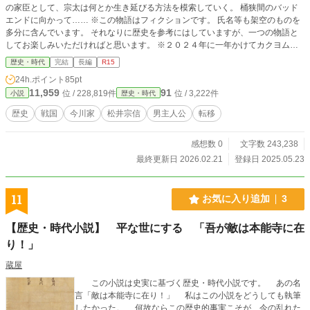
の家臣として、宗太は何とか生き延びる方法を模索していく。 桶狭間のバッド
エンドに向かって…… ※この物語はフィクションです。 氏名等も架空のものを
多分に含んでいます。 それなりに歴史を参考にはしていますが、一つの物語と
してお楽しみいただければと思います。 ※２０２４年に一年かけてカクヨムに
て公開したお話です。
歴史・時代
完結
長編
R15
24h.ポイント
85pt
11,959
91
位 / 228,819件
位 / 3,222件
小説
歴史・時代
歴史
戦国
今川家
松井宗信
男主人公
転移
感想数 0
文字数 243,238
最終更新日 2026.02.21
登録日 2025.05.23
11
お気に入り追加
3
【歴史・時代小説】 平な世にする 「吾が敵は本能寺に在
り！」
蔵屋
この小説は史実に基づく歴史・時代小説です。 あの名
言「敵は本能寺に在り！」 私はこの小説をどうしても執筆
したかった。 何故ならこの歴史的事実こそが、今の乱れた