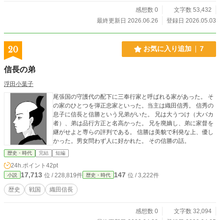
感想数 0
文字数 53,432
最終更新日 2026.06.26
登録日 2026.05.03
20
お気に入り追加
7
信長の弟
浮田小葉子
尾張国の守護代の配下に三奉行家と呼ばれる家があった。 そ
の家のひとつを弾正忠家といった。当主は織田信秀。 信秀の
息子に信長と信勝という兄弟がいた。 兄は大うつけ（大バカ
者）、弟は品行方正と名高かった。 兄を廃嫡し、弟に家督を
継がせよと専らの評判である。 信勝は美貌で利発な上、優し
かった。男女問わず人に好かれた。 その信勝の話。
歴史・時代
完結
短編
24h.ポイント
42pt
17,713
147
位 / 228,819件
位 / 3,222件
小説
歴史・時代
歴史
戦国
織田信長
感想数 0
文字数 32,094