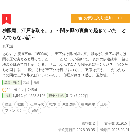
1
お気に入り追加
11
独眼竜、江戸を取る。』 ～関ヶ原の裏側で起きていた、と
んでもない話～
真田誠
あらすじ 慶長五年（1600年）。 天下分け目の関ヶ原。 誰もが、天下の行方は
関ヶ原で決まると思っていた。 ……ただ一人を除いて。 奥州の伊達政宗。 彼は
地図を眺めて首をかしげる。 「……なんでみんな関ヶ原に行くんだ？」 家臣た
ちが固まる。 「殿、それが天下分け目ですので。」 政宗は笑う。 「だったら、
その間に江戸を取ればいいじゃん。」 部屋が静まり返る。 五秒後。 「…………
え？」 こうして日本史最大の「誰も思いつかなかった作戦」が始まる。 関ヶ原
歴史・時代
完結
長編
で数十万の軍勢が激突している頃。 その裏で、 独眼竜は笑いながら江戸へ向か
24h.ポイント
745pt
っていた。 登場人物 伊達政宗（33） 「戦は勝つより、驚かせた方が面白い。」
1,941
9
位 / 228,819件
位 / 3,222件
小説
歴史・時代
奥州の独眼竜。 頭の回転が速すぎて、周囲が付いていけない。 毎回作戦会議が
漫才になる。 口癖。 「それ、普通すぎる。」 徳川家康（58） 「また伊達かぁ
歴史
戦国
江戸時代
戦争
伊達政宗
徳川家康
上杉
ぁぁぁ！！」 日本一胃痛が似合う男。 毎日胃薬。 政宗の報告が届くたびに寿命
ファンタジー
完結
が縮む。 側近の本多正信からは、 「殿、胃薬でございます。」 が挨拶になって
いる。 石田三成（40） 「計画通りです。」 と言い続ける西軍総司令。 ただ
し、 計画通りに動いているのは本人だけ。 毎日胃が痛い。 「誰か予定表通りに
感想数 2
文字数 81,915
動いてください！」 が口癖。 上杉景勝 喋らない。 しかし政宗だけは何を考えて
最終更新日 2026.08.05
登録日 2026.08.01