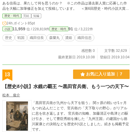
ある信長は、果たして何を思うのか？ ※この作品は過去新人賞に応募した作
品を大幅に加筆修正を加えて投稿しています。 ＜第6回歴史・時代小説大賞＞
にエントリーしています！ 皆様の投票、よろしくお願い致します。 『小説
歴史・時代
完結
短編
家になろう（https://ncode.syosetu.com/n2184fu/ ）』および私が運営するサイ
24h.ポイント
85pt
ト『海の見える高台の家』でも同時掲載中
11,959
91
位 / 228,819件
位 / 3,222件
小説
歴史・時代
歴史
戦国
織田信長
森蘭丸
濃姫
織田信忠
感想数 0
文字数 32,629
最終更新日 2019.10.08
登録日 2019.10.04
13
お気に入り追加
7
【歴史if小説】水鏡の覇王 〜黒田官兵衛、もう一つの天下〜
松本 俊介
「黒田官兵衛が九州から天下を狙う」 関ヶ原の戦いが1ヶ月
もつれ込んだことで、官兵衛の「天下取りの野心」がリアル
に息を吹き返します。 官兵衛の知略、加藤清正や島津との駆
け引き、そして豊臣秀頼を擁した「九州王国」の建国から徳
川家康との決戦などを歴史if小説としました。続きも掲載予定
です。