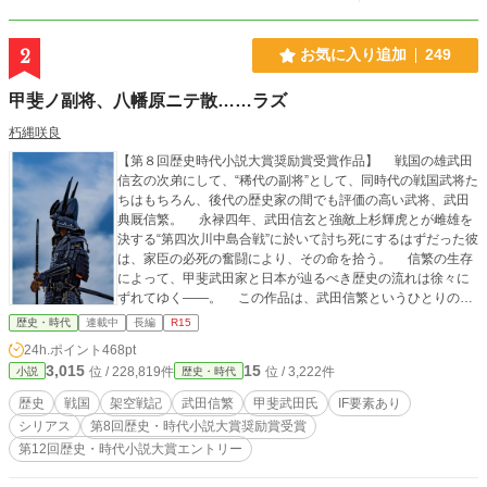
いるか分かる。 政宗 「景勝さん、江戸行く？」 景勝 「……。」 政宗 「よし、
賛成だな。」 家臣 「いや今何も言ってません。」 真田昌幸 「面白そうじゃの
う。」 政宗の作戦を聞いて、 真っ先に笑った老人。 「徳川秀忠を止める役？ 任
2
お気に入り追加
249
せとけ。」 楽しそう。 真田幸村 父を見る。 政宗を見る。 「……この人たち絶
対楽しんでる。」 唯一の常識人。
甲斐ノ副将、八幡原ニテ散……ラズ
朽縄咲良
【第８回歴史時代小説大賞奨励賞受賞作品】 戦国の雄武田
信玄の次弟にして、“稀代の副将”として、同時代の戦国武将た
ちはもちろん、後代の歴史家の間でも評価の高い武将、武田
典厩信繁。 永禄四年、武田信玄と強敵上杉輝虎とが雌雄を
決する“第四次川中島合戦”に於いて討ち死にするはずだった彼
は、家臣の必死の奮闘により、その命を拾う。 信繁の生存
によって、甲斐武田家と日本が辿るべき歴史の流れは徐々に
ずれてゆく――。 この作品は、武田信繁というひとりの武
将の生存によって、史実とは異なっていく戦国時代を書い
歴史・時代
連載中
長編
R15
た、大河if戦記である。 ＊ノベルアッププラス・小説家にな
24h.ポイント
468pt
ろうにも、同内容の作品を掲載しております（一部差異あ
3,015
15
位 / 228,819件
位 / 3,222件
小説
歴史・時代
り）。
歴史
戦国
架空戦記
武田信繁
甲斐武田氏
IF要素あり
シリアス
第8回歴史・時代小説大賞奨励賞受賞
第12回歴史・時代小説大賞エントリー