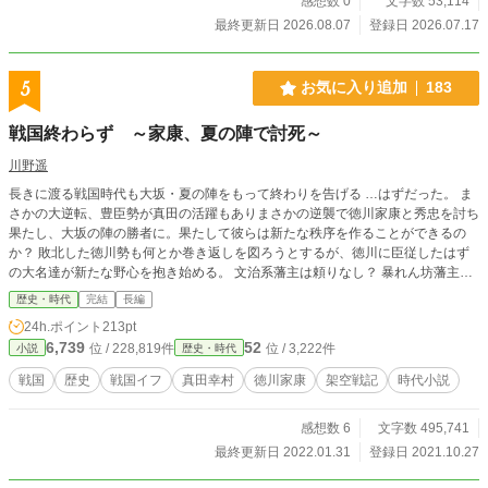
感想数 0
文字数 53,114
最終更新日 2026.08.07
登録日 2026.07.17
5
お気に入り追加
183
戦国終わらず ～家康、夏の陣で討死～
川野遥
長きに渡る戦国時代も大坂・夏の陣をもって終わりを告げる …はずだった。 ま
さかの大逆転、豊臣勢が真田の活躍もありまさかの逆襲で徳川家康と秀忠を討ち
果たし、大坂の陣の勝者に。果たして彼らは新たな秩序を作ることができるの
か？ 敗北した徳川勢も何とか巻き返しを図ろうとするが、徳川に臣従したはず
の大名達が新たな野心を抱き始める。 文治系藩主は頼りなし？ 暴れん坊藩主が
まさかの活躍？ 参考情報一切なし、全てゼロから切り開く戦国ifストーリーが始
歴史・時代
完結
長編
まる。 更新は週5～6予定です。 ※ノベルアップ＋とカクヨムにも掲載していま
24h.ポイント
213pt
す。
6,739
52
位 / 228,819件
位 / 3,222件
小説
歴史・時代
戦国
歴史
戦国イフ
真田幸村
徳川家康
架空戦記
時代小説
感想数 6
文字数 495,741
最終更新日 2022.01.31
登録日 2021.10.27