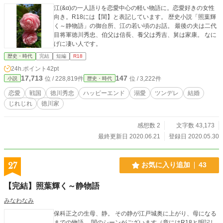
江(&α)の一人語りを恋愛中心の軽い物語に。恋愛好きの女性
向き。R18には【閨】と表記しています。 歴史小説「照葉輝
く～静物語」の御台所、江の若い頃のお話。 最後の夫は二代
目将軍徳川秀忠、伯父は信長、養父は秀吉、舅は家康。 なに
げに凄い人です。
歴史・時代
完結
短編
R18
24h.ポイント
42pt
17,713
147
位 / 228,819件
位 / 3,222件
小説
歴史・時代
恋愛
戦国
徳川秀忠
ハッピーエンド
溺愛
ツンデレ
結婚
じれじれ
徳川家
感想数 2
文字数 43,173
最終更新日 2020.06.21
登録日 2020.05.30
27
お気に入り追加
43
【完結】照葉輝く～静物語
みなわなみ
保科正之の生母、静。 その静が江戸城奥に上がり、母になる
までの物語。 閨のシーンがございます（章にはR18と明記し