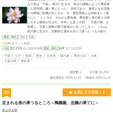
人の名は『千姫』 徳川に生まれ、祖父の謀略によって豊臣家
へ人質同然に嫁ぐ事となった。 伯母であり、義母となる淀殿
との関係に軋轢が生じるも、夫・豊臣秀頼とは仲睦まじく暮
らした。 ところが、それから数年後、豊臣家と徳川家との間
に大きな確執が生まれ、半年にも及ぶ大戦・「大坂の陣」が
勃発し、生家と婚家の間で板挟みに合ってしまう。 これは、
徳川家に生まれ、悲劇的な運命を歩んで参った一人の姫が、
女としての幸福を探す波乱万丈の物語である。 ＊この話は史
歴史・時代
完結
長編
実を元にしたフィクションです。
24h.ポイント
42pt
17,713
147
位 / 228,819件
位 / 3,222件
小説
歴史・時代
千姫
江戸
戦国
歴史
日本史
徳川家
歴史小説
大奥
大坂の陣
豊臣家
感想数 1
文字数 81,293
最終更新日 2020.12.31
登録日 2020.11.22
29
お気に入り追加
2
定まれる身の果つるところ～陶義隆、忠義の果てに～
君山洋太朗