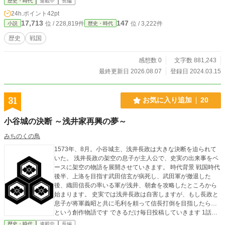
歴史・時代
連載中
長編
24h.ポイント
42pt
17,713
147
位 / 228,819件
位 / 3,222件
小説
歴史・時代
歴史
戦国
感想数 0
文字数 881,243
最終更新日 2026.08.07
登録日 2024.03.15
31
お気に入り追加
20
小谷城の決断 ～浅井家再興の夢～
みちのくの鳥
1573年、8月。小谷城主、浅井長政は大きな決断を迫られて
いた。 浅井長政の架空の息子が主人公で、史実の出来事をベ
ースに架空の物語を展開させていきます。 時代背景 戦国時代
後半、上洛を目指す武田信玄が病死し、武田軍が撤退した
後、織田信長の率いる軍が浅井、朝倉を攻略したところから
始まります。 史実では浅井長政は自害しますが、もし長政と
息子が将軍義昭と共に毛利を頼って信長打倒を目指したら…
という創作物語です できるだけ毎日投稿していきます 1話あ
たりの長さは短いですが、毎日投稿するためですのでよろし
歴史・時代
連載中
長編