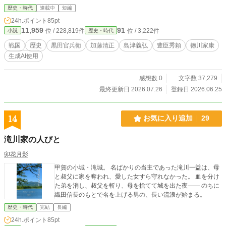
歴史・時代
連載中
短編
24h.ポイント
85pt
11,959
91
位 / 228,819件
位 / 3,222件
小説
歴史・時代
戦国
歴史
黒田官兵衛
加藤清正
島津義弘
豊臣秀頼
徳川家康
生成AI使用
感想数 0
文字数 37,279
最終更新日 2026.07.26
登録日 2026.06.25
14
お気に入り追加
29
滝川家の人びと
卯花月影
甲賀の小城・滝城。 名ばかりの当主であった滝川一益は、母
と叔父に家を奪われ、愛した女すら守れなかった。 血を分け
た弟を消し、叔父を斬り、母を捨てて城を出た夜―― のちに
織田信長のもとで名を上げる男の、長い流浪が始まる。
歴史・時代
完結
長編
24h.ポイント
85pt