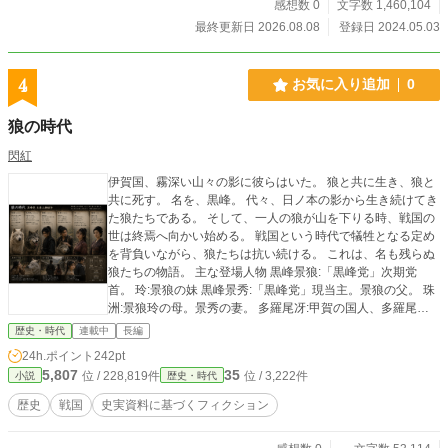
感想数 0
文字数 1,460,104
ドラマにも要注目！ 歴史ファン必読の感動と興奮が止まらな
い歴史小説『不屈の葵』 ぜひ、手に取って、戦国時代の熱き
最終更新日 2026.08.08
登録日 2024.05.03
息吹を感じてください！
4
お気に入り追加
0
狼の時代
閃紅
伊賀国、霧深い山々の影に彼らはいた。 狼と共に生き、狼と
共に死す。 名を、黒峰。 代々、日ノ本の影から生き続けてき
た狼たちである。 そして、一人の狼が山を下りる時、戦国の
世は終焉へ向かい始める。 戦国という時代で犠牲となる定め
を背負いながら、狼たちは抗い続ける。 これは、名も残らぬ
狼たちの物語。 主な登場人物 黒峰景狼:「黒峰党」次期党
首。 玲:景狼の妹 黒峰景秀:「黒峰党」現当主。景狼の父。 珠
洲:景狼玲の母。景秀の妻。 多羅尾冴:甲賀の国人、多羅尾光
俊の娘。 柘植三郎左衛門:伊賀惣国のメンバー。 柘植新八:三
歴史・時代
連載中
長編
郎左衛門の子。通称、下柘植の大猿。 百地三太夫:伊賀惣国の
24h.ポイント
242pt
メンバー。 藤林長門守:伊賀惣国のメンバー。 沢村一学:伊賀
5,807
35
位 / 228,819件
位 / 3,222件
小説
歴史・時代
惣国のメンバー。 澄海:平楽寺住職。 柳生新左衛門:柳生家当
主。諱は宗厳。 鍋:新左衛門の妻。 柳生新次郎:新左衛門の
歴史
戦国
史実資料に基づくフィクション
子。諱は厳勝。 栄厳:柳生家先代当主。新左衛門の父。諱は家
厳。