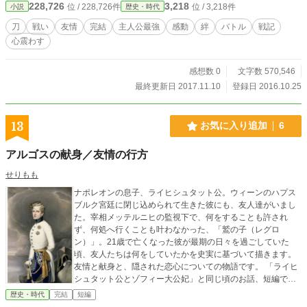
228,726
3,218
位 / 228,726件
位 / 3,218件
小説
歴史・時代
（現在こちらの作品の続きはAmazonでの販売、もしくは、A
mazonの読み放題で読めるようになっています、Kindleアン
刀
戦い
友情
完結
主人公最強
感動
絆
バトル
戦記
リミテッド登録中の方は無料で読めるようになっているので
心震わす
是非見て下さい。Amazonのサイトにて、こちらのタイトル
を検索して頂けると読める様になっています）
感想数 0
文字数 570,546
最終更新日 2017.11.10
登録日 2016.10.25
13
お気に入り追加
6
アルゴスの献身／友情の行方
せりもも
ナポレオンの息子、ライヒシュタット公。ウィーンのハプス
ブルク宮廷に閉じ込められて生きた彼にも、友人達がいまし
た。宰相メッテルニヒの監視下で、何をすることも許され
ず、何処へ行くことも叶わなかった、「鷲の子（レグロ
ン）」。21歳で亡くなった彼が最期の日々を過ごしていた
頃、友人たちは何をしていたかを史実に基づいて描きます。
友情と献身と、隠された恋心についての物語です。 「ライヒ
シュタット公とゾフィー大公妃」と同じ頃のお話、短編で
す。 https://www.alphapolis.co.jp/novel/268109487/4274920
歴史・時代
完結
短編
85