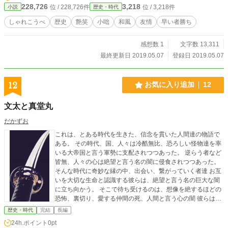
228,726
3,218
位 / 228,726件
位 / 3,218件
小説
歴史・時代
しゃれこうべ
歴史
艶笑
小咄
和風
友情
早い者勝ち
感想数 1
文字数 13,311
最終更新日 2019.05.07
登録日 2019.05.07
12
お気に入り追加
12
文太と真堂丸
だかずお
これは、とある時代を生きた、信念を貫いた人間達の物語で
ある。 その時代、国、人々は冷酷無比、恐ろしい怪物達を率
いる大帝国と言う軍勢に支配されつつあった。 逆らう者など
皆無、人々の心は絶望と言う名の闇に侵食されつつあった。
そんな時代に奇妙な縁の中、出会い、繋がっていく者達 お互
いを大切な生命と認識する彼らは、絶望と言う名の巨大な闇
に立ち向かう。 そこで待ち受けるのは、想像を絶するほどの
恐怖、裏切り、愛する仲間の死、人間と言う心の闇 彼らは魂
から抉り出される闇と立ち向かっていく。 これは人間と言
歴史・時代
完結
長編
う、己の心、精神、信念に向き合い、自らの魂である刀と共
24h.ポイント
0pt
に、友情と愛に生きた人間達の、心震わす魂の物語である。