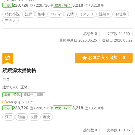
228,726
3,218
位 / 228,726件
位 / 3,218件
小説
歴史・時代
時代小説
江戸
相棒
バディ
友情
ミステリ
謎解き
お仕事
料理人
感想数 0
文字数 24,550
最終更新日 2026.05.25
登録日 2026.05.22
27
お気に入り追加
0
続続源太捕物帖
ロコ
辻斬りの、正体。
歴史・時代
連載中
短編
24h.ポイント
0pt
228,726
3,218
位 / 228,726件
位 / 3,218件
小説
歴史・時代
江戸
短編
友情
歴史
感想数 0
文字数 18,136