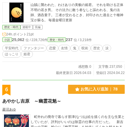
山賊に襲われた、わけありの美貌の姫君。 それを助ける正体
不明の若き男。 その法力に敵う者なしと謳われる、鬼の法
師、酒呑童子。 三者が交わるとき、封印された過去と十種神
宝が蘇る。 毎週金曜日更新
歴史・時代
連載中
長編
24h.ポイント
21pt
25,062
237
位 / 228,726件
位 / 3,218件
小説
歴史・時代
平安時代
ファンタジー
恋愛
友情
鬼
呪術
歴史
涙
ほっこり
姫君
感想数 0
文字数 237,050
最終更新日 2026.04.03
登録日 2024.04.22
6
お気に入り追加
78
あやかし吉原 ～幽霊花魁～
菱沼あゆ
町外れの廃寺で暮らす那津(なつ)は絵を描くのを主な生業と
していたが、評判がいいのは除霊の仕事の方だった。 新吉
原一の花魁、桧山に『幽霊花魁』を始末してくれと頼まれる