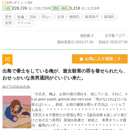
24h.ポイント
0pt
228,726
3,218
位 / 228,726件
位 / 3,218件
小説
歴史・時代
歴史
短編
完結
切ない
古墳
物部氏
蘇我馬子
蘇我氏
友情
ライバル
感想数 0
文字数 7,177
最終更新日 2026.07.06
登録日 2026.07.06
10
お気に入り追加
0
出島で番士をしている俺が、遊女殺害の罪を着せられたら、
おせっかいな美男通詞がぐいぐい来た。
みどりのおおかみ
「大丈夫。俺は、お前の身の潔白を、信じている。それに、e
b je geen paard, gebruik dan een ezel.『馬がなければロバを
使えばいい』。鉄杖、お前の嫌疑を晴らす方法は、いくらで
もある」 ＊＊＊＊＊＊＊＊＊＊＊＊＊＊＊＊＊＊＊＊＊＊＊
【苦労人＆不愛想だが屈強な男】×【超自信家＆寂しがり屋だ
けど弁の立つ美男】 屈強出島番士・鉄杖と、美男オランダ通
詞・藤馬のバディ。 ＊＊＊＊＊＊＊＊＊＊＊＊＊＊＊＊＊＊