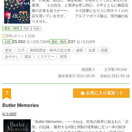
那津。 エセ坊主、と那津を呼ぶ同心、小平とともに幽霊花
魁の正体を追うがーー。 ※小説家になろうに同タイトルの
話を置いていますが。 アルファポリス版は、現代編があ
りません。
歴史・時代
完結
長編
24h.ポイント
21pt
25,062
237
位 / 228,726件
位 / 3,218件
小説
歴史・時代
歴史
江戸
第8回歴史・時代小説大賞
遊郭
吉原
恋愛
あやかし
遊女
ミステリー
友情
感想数 1
文字数 85,546
最終更新日 2021.06.28
登録日 2021.05.18
7
お気に入り追加
1
Butler Memories
転生樋廻
『Butler Memories』――それは、狂気の世界に刻まれた「正
気」の記録。 敵対するA国とB国の境界線に立つ一本の給水