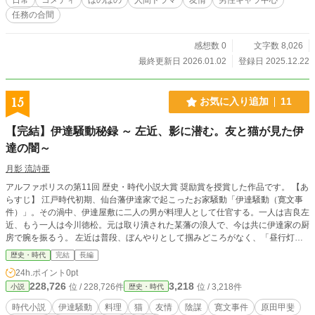
任務の合間
感想数 0
文字数 8,026
最終更新日 2026.01.02
登録日 2025.12.22
15
お気に入り追加
11
【完結】伊達騒動秘録 ～ 左近、影に潜む。友と猫が見た伊
達の闇～
月影 流詩亜
アルファポリスの第11回 歴史・時代小説大賞 奨励賞を授賞した作品です。 【あ
らすじ】 江戸時代初期、仙台藩伊達家で起こったお家騒動「伊達騒動（寛文事
件）」。その渦中、伊達屋敷に二人の男が料理人として仕官する。一人は吉良左
近、もう一人は今川徳松。元は取り潰された某藩の浪人で、今は共に伊達家の厨
房で腕を振るう。 左近は普段、ぼんやりとして掴みどころがなく、「昼行灯」
と揶揄されるほど。しかし、その実態は幕府から伊達家の内情を探るべく送り込
歴史・時代
完結
長編
まれた凄腕の密偵だった。妻の千代は、そんな左近の全てを受け入れ献身的に支
24h.ポイント
0pt
える。 一方、徳松は左近の無二の親友。明朗快活な美丈夫で、屋敷の女中たち
228,726
3,218
位 / 228,726件
位 / 3,218件
小説
歴史・時代
から熱い視線を送られるが、本人はどこ吹く風。何よりも猫と、そして親友の左
近と過ごす時間を大切にしている。 千代は実の兄である徳松に対してはなぜか
時代小説
伊達騒動
料理
猫
友情
陰謀
寛文事件
原田甲斐
素っ気ない。 伊達藩では、幼い藩主・伊達亀千代（後の綱村）の後見人である