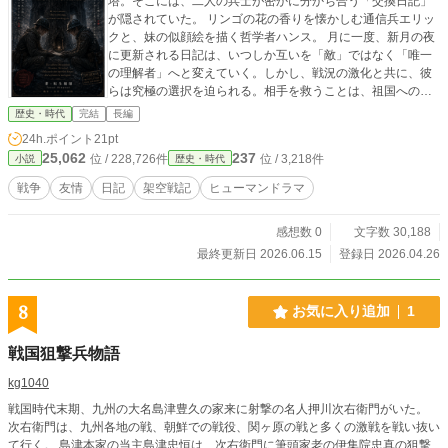
塔。そこには、二人の兵士が密かに分かち合う「交換日記」
が隠されていた。 リンゴの花の香りを懐かしむ通信兵エリッ
クと、妹の似顔絵を描く哲学者ハンス。 月に一度、新月の夜
に更新される日記は、いつしか互いを「敵」ではなく「唯一
の理解者」へと変えていく。しかし、戦況の激化と共に、彼
らは究極の選択を迫られる。相手を救うことは、祖国への反
逆を意味していた。 飢え、凍土、そして名前の解禁。 13ヶ月
歴史・時代
完結
長編
にわたる魂の交流と、炎の中で交わされた「笑顔の敬礼」。
24h.ポイント
21pt
戦後、一人の老兵が守り抜いたその記憶は、やがて国境を越
25,062
237
位 / 228,726件
位 / 3,218件
小説
歴史・時代
え、平和の象徴としてリンゴの花を咲かせていく。
戦争
友情
日記
架空戦記
ヒューマンドラマ
感想数 0
文字数 30,188
最終更新日 2026.06.15
登録日 2026.04.26
8
お気に入り追加
1
戦国狙撃兵物語
kg1040
戦国時代末期、九州の大名島津豊久の家来に射撃の名人押川次右衛門がいた。
次右衛門は、九州各地の戦、朝鮮での戦役、関ヶ原の戦と多くの激戦を戦い抜い
て行く。 島津本家の当主島津忠恒は、次右衛門に筆頭家老の伊集院忠真の狙撃