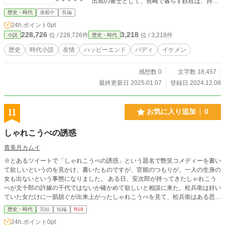
＊＊＊＊＊ 出島の番士として、長崎で暮らす鉄杖は、持ち
前の面倒見の良さで、悪いこともしていないのに、面倒ごと
歴史・時代
連載中
長編
を押し付けられてばかり。 ある日、出島から遊女が失踪し
24h.ポイント
0pt
た。出島の門番を務める鉄杖は、監督不行き届きを理由に、
228,726
3,218
位 / 228,726件
位 / 3,218件
小説
歴史・時代
蟄居を命じられてしまう。 蟄居で家に籠っていた鉄杖の下
に、あまり話したこともない、阿蘭陀通事の藤馬がやって来
歴史
時代小説
友情
ハッピーエンド
バディ
イケメン
て、言う。 「大丈夫。俺は、お前の身の潔白を、信じてい
る。それに、eb je geen paard, gebruik dan een ezel.『馬が
感想数 0
文字数 18,457
なければロバを使えばいい』。お前の嫌疑を晴らす方法は、
いくらでもある」 鉄杖は、藤馬を怪しいと思いながらも、
最終更新日 2025.01.07
登録日 2024.12.08
共に犯人を捜し始める。そこに、長崎の船競争、ペーロンも
絡んできて――。 【キャラクター】 ●鉄杖（てつじょう）
「だが、悪い奴ではない。確かに、少し考えの足りぬところ
11
お気に入り追加
0
はあるが」 出島で番士を勤める、二十三歳。背が高く、が
っしりしている、無表情な男。幼少時の病気により、体や顔
しゃれこうべの誘惑
に痣がある。 やめればいいのに、何でもしょい込んでしま
う、苦労人気質。 ●藤馬（とうま） 「今日はなんだか、いつ
貴美月カムイ
もと雰囲気が違うと思ってな」 「当たり前だ。寝巻だから
※とあるツイートで「しゃれこうべの誘惑」という題名で艶笑コメディーを書い
な」 「いや、お前は役に立ってくれたぞ。頑強な人物が傍に
て欲しいというのを見かけ、書いたものですが、官能のつもりが、一人の生身の
いると、遺体から発せられる邪気を跳ね返してくれるような
女も出ないという事態になりました。 ある日、安次郎が持ってきたしゃれこう
気がするしな」 「俺は、お守りか何かか？ そんな効力はな
べが文十郎の許嫁の千代ではないか確かめて欲しいと相談に来た。松兵衛は好い
いぞ」 阿蘭陀通詞。二十二歳。垂れ目、釣り眉の美男。高
ていた女だけに一肌脱ぐが出来上がったしゃれこうべを見て、松兵衛はある思い
飛車そうに見えるが、意外と気安い、と言われる。弁が立
を抱いていく。男の情けない欲望が交差する艶笑小咄。
つ。
歴史・時代
完結
短編
R18
24h.ポイント
0pt