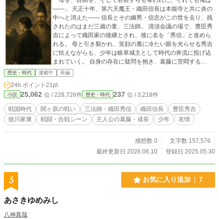
――」 天正十年、第六天魔王・織田信長は本能寺と共に炎の
中へと消えた―― 信長とその嫡男・信忠がこの世を去り、残
されたのはまだ三歳の童、三法師。 清須会議の場で、豊臣秀
吉によって織田家の後継とされ、後に名を「秀信」と改めら
れる。 母と引き裂かれ、笑顔の裏に冷たい眼を光らせる秀吉
に怯えながらも、少年は岐阜城主として時代の奔流に投げ込
まれていく。 自身の存在に疑問を抱き、葛藤に苦悶する
日々。 友と呼べる存在との出会い。 己だけが見える、祖父・
歴史・時代
連載中
長編
信長の亡霊。 名すらも奪われた絶望。 そして太閤秀吉の死
24h.ポイント
21pt
去。 日ノ本が二つに割れる戦国の世の終焉。天下分け目の関
25,062
237
位 / 228,726件
位 / 3,218件
小説
歴史・時代
ヶ原。 織田秀信は二十一歳という若さで、歴史の節目の大舞
台に立つ。 関ヶ原の戦いの前日譚とも言える「岐阜城の戦
戦国時代
関ヶ原の戦い
三法師・織田秀信
織田信長
豊臣秀吉
い」 福島正則、池田照政（輝政）、井伊直政、本田忠勝、細
徳川家康
戦闘・合戦シーン
主人公の葛藤・成長
少年
友情
川忠興、山内一豊、藤堂高虎、京極高知、黒田長政……名だ
たる猛将・名将の大軍勢を前に、織田秀信はたったの一国一
城のみで相対する。 「魔王」の血を受け継ぐ青年は何を望
感想数 0
文字数 157,576
み、何を得るのか。 血に、時代に、翻弄され続けた織田秀信
最終更新日 2026.06.10
登録日 2025.05.30
の、静かなる戦いの物語。 ※史実をベースにしております
が、この物語は創作です。 ※時代考証については正確ではな
いので齟齬が生じている部分も含みます。また、口調につい
5
お気に入り追加
7
ても現代に寄せておりますのでご了承ください。
あさきゆめみし
八神真哉