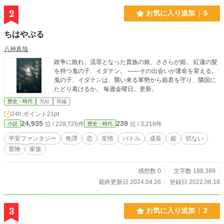
2
お気に入り追加
5
ちはやぶる
八神真哉
政争に敗れ、流罪となった貴族の娘、ささらが姫。 紅蓮の髪
を持つ鬼の子、イダテン。 ――その出会いが運命を変える。
鬼の子、イダテンは、襲い来る軍勢から姫君を守り、隣国に
たどり着けるか。 毎週金曜日、更新。
歴史・時代
完結
長編
24h.ポイント
21pt
24,935
239
位 / 228,726件
位 / 3,218件
小説
歴史・時代
平安ファンタジー
奇譚
恋
友情
バトル
成長
姫
切ない
冒険
家族
感想数 0
文字数 188,389
最終更新日 2024.04.26
登録日 2022.08.18
3
お気に入り追加
2