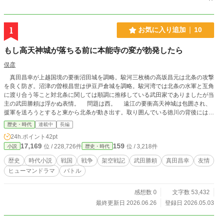
1
お気に入り追加
10
もし高天神城が落ちる前に本能寺の変が勃発したら
俣彦
真田昌幸が上越国境の要衝沼田城を調略。駿河三枚橋の高坂昌元は北条の攻撃
を良く防ぎ。沼津の曽根昌世は伊豆戸倉城を調略。駿河湾では北条の水軍と互角
に渡り合う等こと対北条に関しては順調に推移している武田家でありましたが当
主の武田勝頼は浮かぬ表情。 問題は西。 遠江の要衝高天神城は包囲され、
援軍を送ろうとすると東から北条が動き出す。取り囲んでいる徳川の背後には本
願寺との戦いを終え、大量の兵を送り込む準備が整った織田信長。このままでは
歴史・時代
連載中
長編
高天神を見捨てなければならない。 この大ピンチの状況で……本能寺の変が
24h.ポイント
42pt
勃発したら……。
17,169
159
位 / 228,726件
位 / 3,218件
小説
歴史・時代
歴史
時代小説
戦国
戦争
架空戦記
武田勝頼
真田昌幸
友情
ヒューマンドラマ
バトル
感想数 0
文字数 53,432
最終更新日 2026.06.26
登録日 2026.05.03