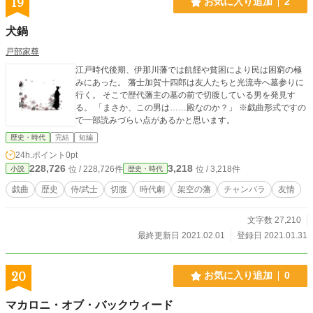
19
お気に入り追加
2
犬鍋
戸部家尊
江戸時代後期、伊那川藩では飢饉や貧困により民は困窮の極
みにあった。 藩士加賀十四郎は友人たちと光流寺へ墓参りに
行く。 そこで歴代藩主の墓の前で切腹している男を発見す
る。 「まさか、この男は……殿なのか？」 ※戯曲形式ですの
で一部読みづらい点があるかと思います。
歴史・時代
完結
短編
24h.ポイント
0pt
228,726
3,218
位 / 228,726件
位 / 3,218件
小説
歴史・時代
戯曲
歴史
侍/武士
切腹
時代劇
架空の藩
チャンバラ
友情
文字数 27,210
最終更新日 2021.02.01
登録日 2021.01.31
20
お気に入り追加
0
マカロニ・オブ・バックウィード