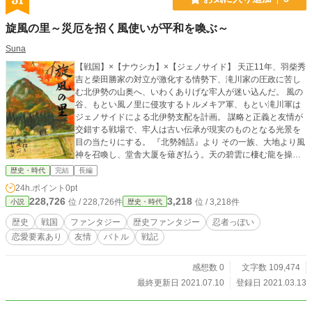
旋風の里～災厄を招く風使いが平和を喚ぶ～
Suna
【戦国】×【ナウシカ】×【ジェノサイド】 天正11年、羽柴秀
吉と柴田勝家の対立が激化する情勢下、滝川家の圧政に苦し
む北伊勢の山奥へ、いわくありげな牢人が迷い込んだ。 風の
谷、もとい風ノ里に侵攻するトルメキア軍、もとい滝川軍は
ジェノサイドによる北伊勢支配を計画。 謀略と正義と友情が
交錯する戦場で、牢人は古い伝承が現実のものとなる光景を
目の当たりにする。 『北勢雑話』より その一族、大地より風
神を召喚し、堂舎大厦を薙ぎ払う。天の碧雲に棲む龍を操
り、雷によりて惣別衆生を焼き尽くさん。大いなる災厄を招
歴史・時代
完結
長編
く、風の妖魔の眷属なり。 ノベルアッププラスでも連載中で
24h.ポイント
0pt
す 表紙イラスト：ソアレさん
228,726
3,218
位 / 228,726件
位 / 3,218件
小説
歴史・時代
歴史
戦国
ファンタジー
歴史ファンタジー
忍者っぽい
恋愛要素あり
友情
バトル
戦記
感想数 0
文字数 109,474
最終更新日 2021.07.10
登録日 2021.03.13