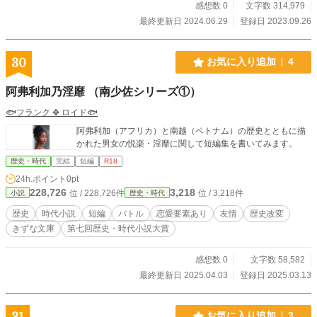
感想数 0
文字数 314,979
最終更新日 2024.06.29
登録日 2023.09.26
30
お気に入り追加
4
阿弗利加乃淫靡 （南少佐シリーズ①）
🐟フランク ✥ ロイド🐟
阿弗利加（アフリカ）と南越（ベトナム）の歴史とともに描
かれた男女の悦楽・淫靡に関して短編集を書いてみます。
歴史・時代
完結
短編
R18
24h.ポイント
0pt
228,726
3,218
位 / 228,726件
位 / 3,218件
小説
歴史・時代
歴史
時代小説
短編
バトル
恋愛要素あり
友情
歴史改変
きずな文庫
第七回歴史・時代小説大賞
感想数 0
文字数 58,582
最終更新日 2025.04.03
登録日 2025.03.13
31
お気に入り追加
3