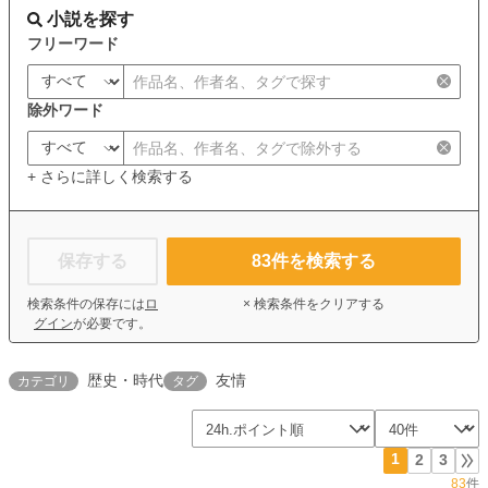
小説を探す
フリーワード
除外ワード
+ さらに詳しく検索する
保存する
83
件を検索する
検索条件の保存には
ロ
× 検索条件をクリアする
グイン
が必要です。
歴史・時代
友情
カテゴリ
タグ
1
2
3
83
件