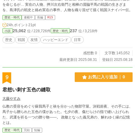
を命じるが… 実在の人物、押川次右衛門と相棒の淵脇平馬の戦国の生きざま
を、島津氏の戦史と絡め実在の事件、人物を織り混ぜて描く戦国スナイパー伝。
歴史・時代
連載中
長編
R15
24h.ポイント
21pt
25,062
237
位 / 228,726件
位 / 3,218件
小説
歴史・時代
歴史
戦国
友情
ハッピーエンド
日常
感想数 0
文字数 145,052
最終更新日 2025.08.31
登録日 2025.08.18
9
お気に入り追加
0
君想い刺す五色の縫取
大藤やすみ
仏教の受容をめぐり蘇我馬子と袂を分かった物部守屋。決戦前夜、その手には、
馬子から贈られた五色の弽があった。七夕の夜、傷だらけの指で縫い上げられ
た、武運を祈る一つの贈り物――。 政敵となった義兄弟の、解れゆく縁の記憶
とは。
歴史・時代
完結
短編