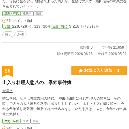
た。信長に金を貸し債権者であった商人が、金儲けの天才・織田信長の覇業に巻
き込まれていく・・・。
歴史・時代
連載中
長編
24h.ポイント
0pt
228,726
3,218
位 / 228,726件
位 / 3,218件
小説
歴史・時代
歴史
友情
感想数 0
文字数 21,659
最終更新日 2026.06.16
登録日 2026.05.21
26
お気に入り追加
1
出入り料理人惣八の、季節事件簿
穴澤空
時は享保。江戸は将軍吉宗の時代。 神田須田町に住む料理人の惣八は、その
時々で方々の大名屋敷や料亭に出入りをしていた。 ホトトギスが鳴く時分、今
年も例年通り尾張藩中屋敷で梅の仕込みをしていた惣八は、ふと、今年の梅の異
常に気付く……。
歴史・時代
完結
短編
24h.ポイント
0pt