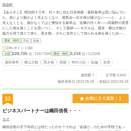
四谷軒
【あらすじ】 明治四十三年、代々木に住む日本画家・菱田春草は思い悩んでい
た。病により眼がよく見えなくなり、展覧会へ出す画が描けない――と。 よく
見えなくとも、描かなくてはと懊悩する春草は、近隣の代々木――武蔵野の背景
にした画を描くことを思いつく。 そして題材――モデルは、親友・横山大観の
協力を得て借りて来た、黒き猫。 のちに名作として知られる画を描くため――
春草は筆を握った。
歴史・時代
完結
短編
24h.ポイント
0pt
228,726
3,218
位 / 228,726件
位 / 3,218件
小説
歴史・時代
菱田春草
横山大観
黒き猫
黒猫
時代小説
短編
友情
感想数 7
文字数 3,642
最終更新日 2023.05.28
登録日 2023.05.26
25
お気に入り追加
1
ビジネスパートナーは織田信長・・・
カズ
織田信長の天下布武とは何だったのか？それは「金儲け」のための手段であっ