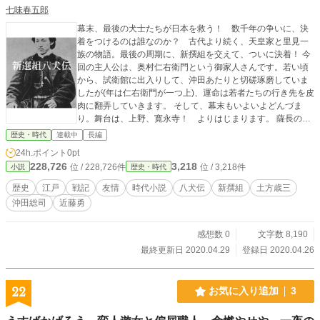
七味春五郎
幕末、最後の犬士たちが日本を救う！ 数千年の争いに、決
着をつけるのは誰なのか？ 古代より続く、天皇家と里見一
族の物語。最後の周期に、新撰組を交えて、ついに決着！ 今
回の主人公は、奥村仁右衛門という御家人さんです。若い頃
から、試衛館に出入りして、沖田あたりと切磋琢磨していま
したが(年は仁右衛門が一つ上)、運命は若者たちの行き先を皮
肉に翻弄していきます。 そして、幕末もいよいよどんづま
り。舞台は、上野、寛永寺！ よりはじまります。 薩長の敵
弾に倒れ、気絶していた仁右衛門は、過去の夢を見る。それ
歴史・時代
連載中
長編
は近藤勇の処刑、であった―― 新撰組と八犬伝の世界を大胆
24h.ポイント
0pt
にからめた夢の物語がついに開幕です！
228,726
3,218
位 / 228,726件
位 / 3,218件
小説
歴史・時代
歴史
江戸
戦記
友情
時代小説
八犬伝
新撰組
土方歳三
沖田総司
近藤勇
感想数 0
文字数 8,190
最終更新日 2020.04.29
登録日 2020.04.26
22
お気に入り追加
3