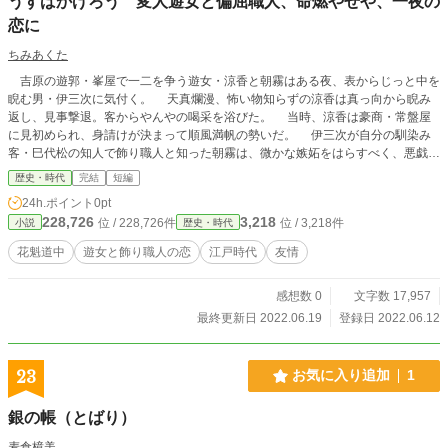
うすばかげろう 変人遊女と偏屈職人、命燃やせや、一夜の
恋に
ちみあくた
吉原の遊郭・峯屋で一二を争う遊女・涼香と朝霧はある夜、表からじっと中を
睨む男・伊三次に気付く。 天真爛漫、怖い物知らずの涼香は真っ向から睨み
返し、見事撃退。客からやんやの喝采を浴びた。 当時、涼香は豪商・常盤屋
に見初められ、身請けが決まって順風満帆の勢いだ。 伊三次が自分の馴染み
客・巳代松の知人で飾り職人と知った朝霧は、微かな嫉妬をはらすべく、悪戯を
企む。 常盤屋から涼香が貰った銀簪を盗み、代りの簪を作るよう涼香が伊三
歴史・時代
完結
短編
次へ頼むしかない状況へ追い込んだのだ。 密かに会った二人は話が全くか
24h.ポイント
0pt
み合わず、隠し部屋に潜む朝霧を大笑いさせる。 だが廓を睨む行為が伊三次
228,726
3,218
位 / 228,726件
位 / 3,218件
小説
歴史・時代
の修行の一環と知った涼香は、そのひたむきな態度に惹かれ始める。 伊三次
も又、廓で純真な心を保つ涼香に惹かれ、彼女の簪作りへ魂を込める。 常
花魁道中
遊女と飾り職人の恋
江戸時代
友情
盤屋に身請けされる日が迫っても不器用な恋の炎は燃え盛る一方。 責任を感
じ、朝霧と巳代松は二人の為に奔走するのだが…… 〇エブリスタ、ノベルアッ
感想数 0
文字数 17,957
プ+、小説家になろう、にも投稿しております。
最終更新日 2022.06.19
登録日 2022.06.12
23
お気に入り追加
1
銀の帳（とばり）
麦倉樟美