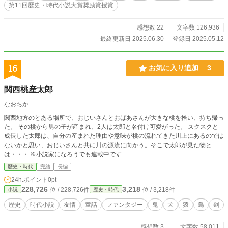
第11回歴史・時代小説大賞奨励賞授賞
伊達兵部宗勝と、藩の実権を握ろうとする家老・原田甲斐らの対立が噂され、不
穏な空気が漂っていた。 左近は料理人として日常に溶け込みながら、密かに情
報を収集し、騒動の真相に迫ろうとする。 徳松は、親友である左近の時折見せ
感想数 22
文字数 126,936
る鋭い眼光や謎の行動に気づきつつも、詮索することなく彼を見守る。 しか
最終更新日 2025.06.30
登録日 2025.05.12
し、伊達家を揺るがす大きな陰謀が動き出す中で、徳松もまた、その渦に巻き込
まれていく。 猫好きが高じて屋敷内外の猫と心を通わせる徳松が、思わぬ形で
事件解決の糸口を見つけることも。 騒動が激化するにつれ、左近の密偵として
16
お気に入り追加
3
の任務は困難を極めていく。 親友である徳松との関係、そして愛する妻・千代
への想いの間で葛藤しながらも、左近は己の信念と使命を貫こうとする。 やが
関西桃産太郎
て、藩主毒殺未遂疑惑、重臣たちの暗闘、そして幕府をも巻き込む刃傷沙汰へと
発展する伊達騒動。 そのクライマックスで、左近と徳松は、それぞれのやり方
なおちか
でこの未曾有の危機に立ち向かうことになる。 果たして二人は、巨大な陰謀の
関西地方のとある場所で、おじいさんとおばあさんが大きな桃を拾い、持ち帰っ
真相を暴き、伊達家を、そして自らの大切なものを守り抜くことができるのか。
た。 その桃から男の子が産まれ、2人は太郎と名付け可愛がった。 スクスクと
成長した太郎は、自分の産まれた理由や意味が桃の流れてきた川上にあるのでは
ないかと思い、おじいさんと共に川の源流に向かう。そこで太郎が見た物と
は・・・ ※小説家になろうでも連載中です
歴史・時代
完結
長編
24h.ポイント
0pt
228,726
3,218
位 / 228,726件
位 / 3,218件
小説
歴史・時代
歴史
時代小説
友情
童話
ファンタジー
鬼
犬
猿
鳥
剣
感想数 3
文字数 58,011