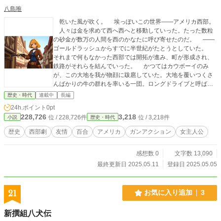
八島唯
乾いた風が吹く。 埃っぽいこの世界――アメリカ西部。
人々は金を求めて西へ西へと移動していった。たった数粒
の砂金が数万の人間を西のかなたに呼び寄せたのだ。 ――
ゴールドラッシュからすでに半世紀がたとうとしていた。
それまで何もなかった西部では開拓が進み、町が形成され、
鉄路がそれらを結んでいった。 かつてはカウボーイのみ
が、この大地を我が物顔に跋扈していた。大地を覆いつくさ
んばかりの牛の群れを率いる一団。ロングドライブと呼ばれ
るこの風景は西部の象徴でもあった。 二十世紀もそろそろ
歴史・時代
連載中
長編
のこの時代、そういった「西部」的なものはだんだんとなり
24h.ポイント
0pt
を潜めつつあった。有刺鉄線の普及により、草原は囲い込ま
228,726
3,218
位 / 228,726件
位 / 3,218件
小説
歴史・時代
れまた鉄道の発展は彼らの仕事を奪っていった。 そのよう
な変化が見られつつも、アメリカ西部はいまだに個人の能力
歴史
西部劇
友情
百合
アメリカ
ガンアクション
女主人公
が幅を利かせる、実力主義の世界であった。すでにフロンテ
ィアは西海岸に達したものの、開拓熱は冷めることはない。
感想数 0
文字数 13,090
農民も悪党も、当然保安官も常に武器を持ち自らを守ろうと
していた。それはこの国の人民の権利なのだから。 この西
最終更新日 2025.05.11
登録日 2025.05.05
部で武器を扱う少女がいた。 彼女の名前はベルティーナ＝
レヴァッキーニ。 彼女は何のために、人々に拳銃やライフ
ルを売り歩くのか。 荒野のガンマンにして、死の商人。
21
お気に入り追加
3
西部では『火薬のベルテ』と呼ばれていた。 そんな彼女の
前に、見慣れない風貌の少女が現れる。 アメリカ西部の最
新撰組八犬伝
後の輝きともいえる物語が始まる――