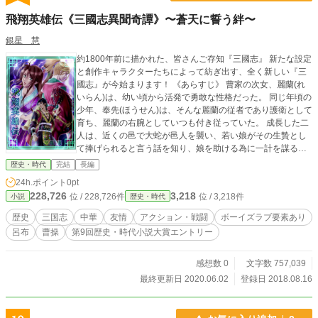
飛翔英雄伝《三國志異聞奇譚》〜蒼天に誓う絆〜
銀星 慧
約1800年前に描かれた、皆さんご存知『三國志』 新たな設定
と創作キャラクターたちによって紡ぎ出す、全く新しい『三
國志』が今始まります！ 《あらすじ》 曹家の次女、麗蘭(れ
いらん)は、幼い頃から活発で勇敢な性格だった。 同じ年頃の
少年、奉先(ほうせん)は、そんな麗蘭の従者であり護衛として
育ち、麗蘭の右腕としていつも付き従っていた。 成長した二
人は、近くの邑で大蛇が邑人を襲い、若い娘がその生贄とし
て捧げられると言う話を知り、娘を助ける為に一計を謀る
が… 『三國志』最大の悪役であり、裏切り者の呂布奉先。彼
歴史・時代
完結
長編
はなぜ「裏切り者」人生を歩む事になったのか？！ その謎
24h.ポイント
0pt
が、遂に明かされる…！ ※こちらの作品は、｢小説家になろ
228,726
3,218
位 / 228,726件
位 / 3,218件
小説
歴史・時代
う｣で公開していた作品内容を、新たに編集して掲載していま
す。
歴史
三国志
中華
友情
アクション・戦闘
ボーイズラブ要素あり
呂布
曹操
第9回歴史・時代小説大賞エントリー
感想数 0
文字数 757,039
最終更新日 2020.06.02
登録日 2018.08.16