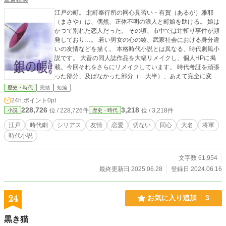
江戸の町。 北町奉行所の同心見習い・有賀（あるが）雅耶
（まさや）は、偶然、正体不明の浪人と町娘を助ける。 娘は
かつて別れた恋人だった。 その頃、市中では辻斬り事件が頻
発しており…。 若い男女の心の綾、武家社会における身分違
いの友情などを描く。 本格時代小説とは異なる、時代劇風小
説です。 大昔の同人誌作品を大幅リメイクし、個人HPに掲
載。今回それをさらにリメイクしています。 時代考証を頑張
った部分、及ばなかった部分（…大半）、あえて完全に変え
た部分があります。 家名や地名は架空のものを使用。 大昔は
歴史・時代
完結
短編
図書館に通って調べたりもしましたが、今は昔、今回のリメ
24h.ポイント
0pt
イクに関してはインターネット上の情報に頼りました。た
228,726
3,218
位 / 228,726件
位 / 3,218件
小説
歴史・時代
だ、あまり深追いはしていません。 かつてのテレビ時代劇ス
ペシャル（２時間枠）を楽しむような感覚で見ていただけれ
江戸
時代劇
シリアス
友情
恋愛
切ない
同心
大名
将軍
ば幸いです。 「小説家になろう」併載。
時代小説
文字数 61,954
最終更新日 2025.06.28
登録日 2024.06.16
24
お気に入り追加
3
黒き猫