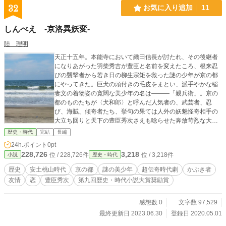
32
お気に入り追加
11
しんべえ -京洛異妖変-
陸 理明
天正十五年。本能寺において織田信長が討たれ、その後継者
になりあがった羽柴秀吉が豊臣と名前を変えたころ、根来忍
びの襲撃者から若き日の柳生宗矩を救った謎の少年が京の都
にやってきた。巨犬の頭付きの毛皮をまとい、派手やかな稲
妻文の着物姿の寛闊な美少年の名は―――「親兵衛」。京の
都のものたちが〈犬和郎〉と呼んだ人気者の、武芸者、忍
び、海賊、傾奇者たち、挙句の果ては人外の妖魅怪奇相手の
大立ち回りと天下の豊臣秀次さえも唸らせた奔放苛烈な大活
躍を描く超伝奇時代長編。転生・タイムスリップ・歴史改変
歴史・時代
完結
長編
などはありません。
24h.ポイント
0pt
228,726
3,218
位 / 228,726件
位 / 3,218件
小説
歴史・時代
歴史
安土桃山時代
京の都
謎の美少年
超伝奇時代劇
かぶき者
友情
恋
豊臣秀次
第九回歴史・時代小説大賞奨励賞
感想数 0
文字数 97,529
最終更新日 2023.06.30
登録日 2020.05.01