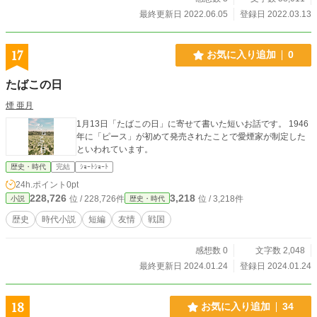
最終更新日 2022.06.05
登録日 2022.03.13
17
お気に入り追加
0
たばこの日
煙 亜月
1月13日「たばこの日」に寄せて書いた短いお話です。 1946
年に「ピース」が初めて発売されたことで愛煙家が制定した
といわれています。
歴史・時代
完結
ｼｮｰﾄｼｮｰﾄ
24h.ポイント
0pt
228,726
3,218
位 / 228,726件
位 / 3,218件
小説
歴史・時代
歴史
時代小説
短編
友情
戦国
感想数 0
文字数 2,048
最終更新日 2024.01.24
登録日 2024.01.24
18
お気に入り追加
34