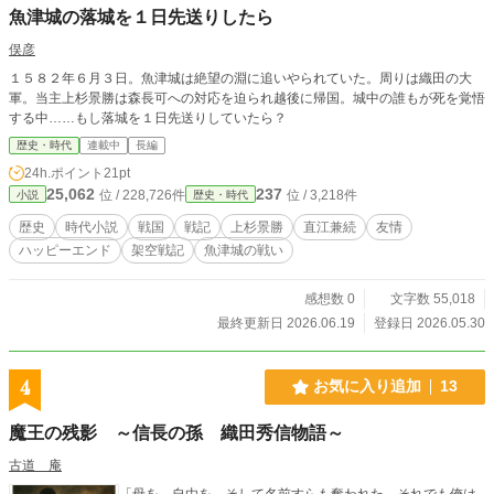
魚津城の落城を１日先送りしたら
俣彦
１５８２年６月３日。魚津城は絶望の淵に追いやられていた。周りは織田の大
軍。当主上杉景勝は森長可への対応を迫られ越後に帰国。城中の誰もが死を覚悟
する中……もし落城を１日先送りしていたら？
歴史・時代
連載中
長編
24h.ポイント
21pt
25,062
237
位 / 228,726件
位 / 3,218件
小説
歴史・時代
歴史
時代小説
戦国
戦記
上杉景勝
直江兼続
友情
ハッピーエンド
架空戦記
魚津城の戦い
感想数 0
文字数 55,018
最終更新日 2026.06.19
登録日 2026.05.30
4
お気に入り追加
13
魔王の残影 ～信長の孫 織田秀信物語～
古道 庵
「母を、自由を、そして名前すらも奪われた。それでも俺は