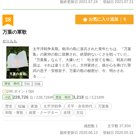
最終更新日 2021.07.24
登録日 2021.07.21
28
お気に入り追加
5
万葉の軍歌
せりもも
太平洋戦争末期。南洋の島に派兵された青年たちは、『万葉
集』の家持の歌に鼓舞され、絶望的ないくさを戦っていた。
『万葉集』なんて、大嫌いだ！ 吐き捨てる俺に、戦友の桐
原は、それは違うと言った。大伴家持と、彼が心を捧げた聖
武の息子・安積皇子。万葉の歌の秘密が、今、明かされ
る……。
歴史・時代
完結
短編
24h.ポイント
0pt
228,726
3,218
位 / 228,726件
位 / 3,218件
小説
歴史・時代
歴史
短編
家族
太平洋戦争
天平・奈良時代
万葉集
和歌・軍歌
政変・クーデター
友情
主従
感想数 1
文字数 37,934
最終更新日 2020.06.13
登録日 2020.05.31