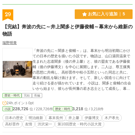
29
お気に入り追加
5
【完結】奔波の先に～井上聞多と伊藤俊輔～幕末から維新の
物語
瑞野明青
「奔波の先に～聞多と俊輔～」は、幕末から明治初期にかけ
ての日本の歴史を描いた小説です。物語は、山口湯田温泉で
生まれた志道聞多（後の井上馨）と、彼の盟友である伊藤俊
輔（後の伊藤博文）を中心に展開します。二人は、尊王攘夷
の思想に共鳴し、高杉晋作や桂小五郎といった同志と共に、
幕末の動乱を駆け抜けます。そして、新しい国造りに向けて
走り続ける姿が描かれています。 小説は、聞多と俊輔の出会
いから始まり、彼らが長州藩の若き志士として成長し、幕府
の圧制に立ち向かい、明治維新へと導くための奔走を続ける
歴史・時代
完結
長編
様子が描かれています。友情と信念を深めながら、国の行く
24h.ポイント
0pt
末をより良くしていくために奮闘する二人の姿が、読者に感
228,726
3,218
位 / 228,726件
位 / 3,218件
小説
歴史・時代
動を与えます。 この小説は、歴史的事実に基づきつつも、登
場人物たちの内面の葛藤や、時代の変革に伴う人々の生活の
日本の歴史
明治維新
幕末長州
井上馨
伊藤博文
木戸孝允
変化など、幕末から明治にかけての日本の姿をリアルに描き
高杉晋作
友情
渋沢栄一
第10回歴史・時代小説大賞
出しています。読者は、この小説を通じて、日本の歴史の一
端を垣間見ることができるでしょう。 Copilotによる要約