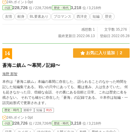
24h.ポイント
0pt
228,726
3,218
位 / 228,726件
位 / 3,218件
小説
歴史・時代
友情
献身
BL要素あり
ブロマンス
西洋史
短編
歴史
感想数 1
文字数 35,276
最終更新日 2022.06.13
登録日 2022.05.28
14
お気に入り追加
2
蒼海ニ鎮ム 〜幕間ノ記録〜
海野 那智
本作は『蒼海ニ鎮ム』本編の幕間に存在した、 語られることのなかった時間を
記した短編集である。 戦いの只中にあっても、艦は進み、人は生きていた。 何
も起きなかった日、些細な会話、その裏にある信頼と日常。 これは歴史に名を
残さない。 それでも確かに存在した「蒼海」の記録である。 ※本作は短編・一
話完結形式で更新されます。
歴史・時代
連載中
短編
R15
24h.ポイント
0pt
228,726
3,218
位 / 228,726件
位 / 3,218件
小説
歴史・時代
日常
コメディ
ほのぼの
人間ドラマ
友情
男性キャラ中心