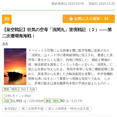
最終更新日 2025.03.06
登録日 2024.10.20
32
お気に入り追加
22
【架空戦記】狂気の空母「浅間丸」逆境戦記 （２）――第
二次珊瑚海海戦！
糸冬
ドーリットル空襲による損傷を機に航空母艦に改装された
「浅間丸」はインド洋の通商破壊戦に投入され、遭遇した英
空母二隻をからくも退け、内地に帰投した。 補給と整備の
後、輸送船団を護衛してトラック島へと赴いた「浅間丸」に
新たな任務が与えられる。 角田中将率いる第二機動部隊に加
わり、真珠湾から出発した大輸送船団を攻撃し、米空母機動
部隊を誘い出すという重要かつ危険な役回りである。 しか
し、米軍の動きは連合艦隊司令部の予測を超えたものだった
——！ 油圧式射出機を装備し、群青色の飛行甲板を持つ異形
歴史・時代
完結
長編
の空母「浅間丸」の戦いが再び始まる。 ※過去作「炎立つ真
24h.ポイント
85pt
珠湾」と世界観を共有した内容となります。
11,551
90
位 / 228,589件
位 / 3,217件
小説
歴史・時代
架空戦記
第二次世界大戦
第１２回歴史・時代小説大賞