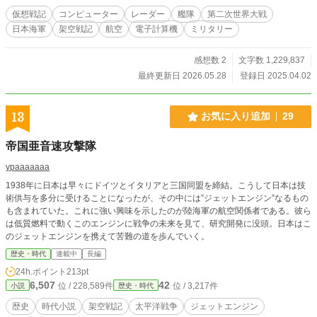
仮想戦記
コンピューター
レーダー
艦隊
第二次世界大戦
日本海軍
架空戦記
航空
電子計算機
ミリタリー
感想数 2
文字数 1,229,837
最終更新日 2026.05.28
登録日 2025.04.02
13
お気に入り追加
29
帝国亜音速攻撃隊
ypaaaaaaa
1938年に日本は早々にドイツとイタリアと三国同盟を締結。こうして日本は技
術供与を多分に受けることになったが、その中には”ジェットエンジン”なるもの
も含まれていた。これに強い興味を示したのが陸海軍の航空関係者である。彼ら
は低質燃料で動くこのエンジンに戦争の未来を見て、研究開発に没頭。日本はこ
のジェットエンジンを携えて苦難の道を歩んでいく。
歴史・時代
連載中
長編
24h.ポイント
213pt
6,507
42
位 / 228,589件
位 / 3,217件
小説
歴史・時代
歴史
時代小説
架空戦記
太平洋戦争
ジェットエンジン