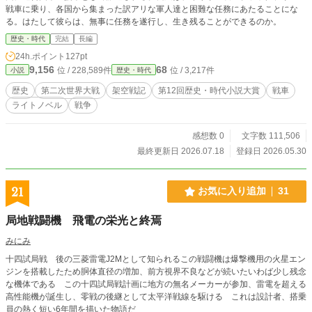
戦車に乗り、各国から集まった訳アリな軍人達と困難な任務にあたることにな
る。はたして彼らは、無事に任務を遂行し、生き残ることができるのか。
歴史・時代
完結
長編
24h.ポイント
127pt
9,156
68
位 / 228,589件
位 / 3,217件
小説
歴史・時代
歴史
第二次世界大戦
架空戦記
第12回歴史・時代小説大賞
戦車
ライトノベル
戦争
感想数 0
文字数 111,506
最終更新日 2026.07.18
登録日 2026.05.30
21
お気に入り追加
31
局地戦闘機 飛電の栄光と終焉
みにみ
十四試局戦 後の三菱雷電J2Mとして知られるこの戦闘機は爆撃機用の火星エン
ジンを搭載したため胴体直径の増加、前方視界不良などが続いたいわば少し残念
な機体である この十四試局戦計画に地方の無名メーカーが参加、雷電を超える
高性能機が誕生し、零戦の後継として太平洋戦線を駆ける これは設計者、搭乗
員の熱く短い6年間を描いた物語だ