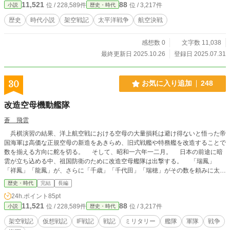
11,521
88
位 / 228,589件
位 / 3,217件
小説
歴史・時代
歴史
時代小説
架空戦記
太平洋戦争
航空決戦
感想数 0
文字数 11,038
最終更新日 2025.10.26
登録日 2025.07.31
30
お気に入り追加
248
改造空母機動艦隊
蒼 飛雲
兵棋演習の結果、洋上航空戦における空母の大量損耗は避け得ないと悟った帝
国海軍は高価な正規空母の新造をあきらめ、旧式戦艦や特務艦を改造することで
数を揃える方向に舵を切る。 そして、昭和一六年一二月。 日本の前途に暗
雲が立ち込める中、祖国防衛のために改造空母艦隊は出撃する。 「瑞鳳」
「祥鳳」「龍鳳」が、さらに「千歳」「千代田」「瑞穂」がその数を頼みに太平
洋艦隊を迎え撃つ。
歴史・時代
完結
長編
24h.ポイント
85pt
11,521
88
位 / 228,589件
位 / 3,217件
小説
歴史・時代
架空戦記
仮想戦記
IF戦記
戦記
ミリタリー
艦隊
軍隊
戦争