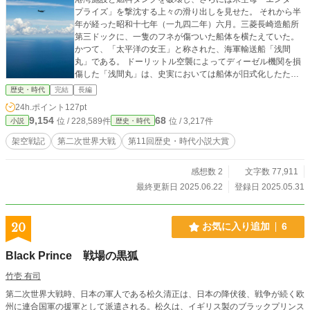
プライズ」を撃沈する上々の滑り出しを見せた。 それから半
年が経った昭和十七年（一九四二年）六月。三菱長崎造船所
第三ドックに、一隻のフネが傷ついた船体を横たえていた。
かつて、「太平洋の女王」と称された、海軍輸送船「浅間
丸」である。 ドーリットル空襲によってディーゼル機関を損
傷した「浅間丸」は、史実においては船体が旧式化したため
凍結された計画を復活させ、特設航空母艦として蘇ろうとし
歴史・時代
完結
長編
ていたのだった。 ※過去作「炎立つ真珠湾」と世界観を共有
24h.ポイント
127pt
した内容となります。
9,154
68
位 / 228,589件
位 / 3,217件
小説
歴史・時代
架空戦記
第二次世界大戦
第11回歴史・時代小説大賞
感想数 2
文字数 77,911
最終更新日 2025.06.22
登録日 2025.05.31
20
お気に入り追加
6
Black Prince 戦場の黒狐
竹壱 有司
第二次世界大戦時、日本の軍人である松久清正は、日本の降伏後、戦争が続く欧
州に連合国軍の援軍として派遣される。松久は、イギリス製のブラックプリンス