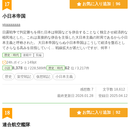
17
お気に入り追加
96
小日本帝国
ypaaaaaaa
日露戦争で判定勝ちを得た日本は韓国などを併合することなく独立させ経済的な
植民地とした。これは直接的な併合を主張した大日本主義の対局であるから小日
本主義と呼称された。 大日本帝国ならぬ小日本帝国はこうして経済を盤石とし
てさらなる高みを目指していく… 戦線拡大が甚だしいですが、何卒！
歴史・時代
連載中
長編
24h.ポイント
149pt
8,378
62
位 / 228,589件
位 / 3,217件
小説
歴史・時代
歴史
架空戦記
仮想戦記
小日本主義
感想数 7
文字数 18,612
最終更新日 2026.01.28
登録日 2025.04.12
18
お気に入り追加
92
連合航空艦隊