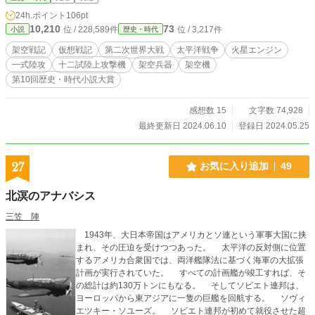
えていきます。 え？火星エンジンなら『雷電』だろうって？
24h.ポイント
106pt
そんなヒコーキ知りませんｗ お楽しみください。
10,210
73
位 / 228,589件
位 / 3,217件
小説
歴史・時代
架空戦記
仮想戦記
第二次世界大戦
太平洋戦争
火星エンジン
一式陸攻
十二試陸上攻撃機
架空兵器
架空機
第10回歴史・時代小説大賞
感想数 15
文字数 74,928
最終更新日 2024.06.10
登録日 2024.05.25
27
お気に入り追加
49
北溟のアナバシス
三笠 陣
1943年、大日本帝国はアメリカとソ連という軍事大国に挟
まれ、その圧迫を受けつつあった。 太平洋の反対側に位置
するアメリカ合衆国では、両洋艦隊法に基づく海軍の大拡張
計画が実行されていた。 すべての計画艦が竣工すれば、そ
の総計は約130万トンにもなる。 そしてソビエト連邦は、
ヨーロッパから東アジアに一隻の巨艦を回航する。 ソヴィ
エツキー・ソユーズ。 ソビエト連邦が初めて就役させた超