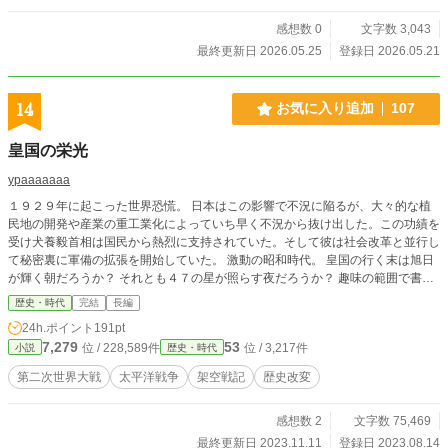
感想数 0
文字数 3,043
最終更新日 2026.05.25
登録日 2026.05.21
14
お気に入り追加
107
皇国の栄光
ypaaaaaaa
１９２９年に起こった世界恐慌。 日本はこの影響で不況に陥るが、大々的な植
民地の開発や産業の重工業化によっていち早く不況から抜け出した。この功績を
受け犬養毅首相は国民から熱烈に支持されていた。そして彼は社会改革と並行し
て秘密裏に軍備の拡張を開始していた。 激動の昭和時代。 皇国の行く末は旭日
が輝く朝だろうか？ それとも４７の星が照らす夜だろうか？ 趣味の範囲で書い
ているので違うところもあると思います。 こんなことがあったらいいな程度で
歴史・時代
完結
長編
見ていただくと幸いです
24h.ポイント
191pt
7,279
53
位 / 228,589件
位 / 3,217件
小説
歴史・時代
第二次世界大戦
太平洋戦争
架空戦記
歴史改変
感想数 2
文字数 75,469
最終更新日 2023.11.11
登録日 2023.08.14