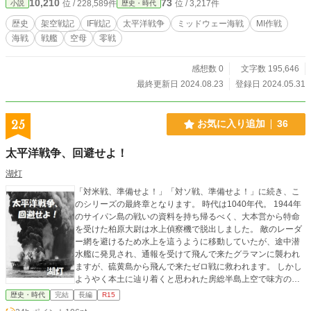
10,210
73
位 / 228,589件
位 / 3,217件
小説
歴史・時代
れようとしていた。 （※本作は、「小説家になろう」様にて
連載中の同名の作品を転載したものです。）
歴史
架空戦記
IF戦記
太平洋戦争
ミッドウェー海戦
MI作戦
海戦
戦艦
空母
零戦
感想数 0
文字数 195,646
最終更新日 2024.08.23
登録日 2024.05.31
25
お気に入り追加
36
太平洋戦争、回避せよ！
湖灯
「対米戦、準備せよ！」「対ソ戦、準備せよ！」に続き、こ
のシリーズの最終章となります。 時代は1040年代。 1944年
のサイパン島の戦いの資料を持ち帰るべく、大本営から特命
を受けた柏原大尉は水上偵察機で脱出しました。 敵のレーダ
ー網を避けるため水上を這うように移動していたが、途中潜
水艦に発見され、通報を受けて飛んで来たグラマンに襲われ
ますが、硫黄島から飛んで来たゼロ戦に救われます。 しかし
ようやく本土に辿り着くと思われた房総半島上空で味方の誤
射により機は重大なダメージを受けて墜落。 目が覚めたとき
歴史・時代
完結
長編
R15
彼は10年前の1934年に戻っていて、柏原大尉の前には未来か