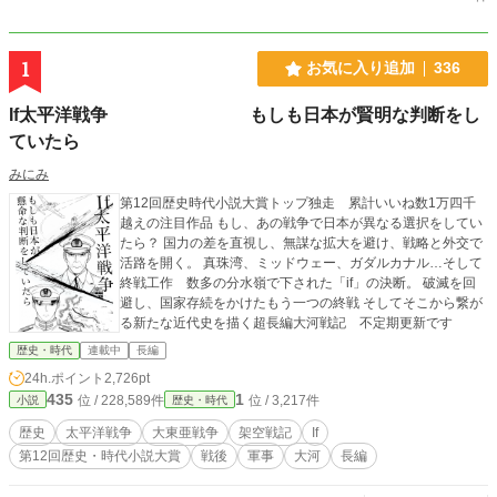
1
お気に入り追加
336
If太平洋戦争 もしも日本が賢明な判断をし
ていたら
みにみ
第12回歴史時代小説大賞トップ独走 累計いいね数1万四千
越えの注目作品 もし、あの戦争で日本が異なる選択をしてい
たら？ 国力の差を直視し、無謀な拡大を避け、戦略と外交で
活路を開く。 真珠湾、ミッドウェー、ガダルカナル…そして
終戦工作 数多の分水嶺で下された「if」の決断。 破滅を回
避し、国家存続をかけたもう一つの終戦 そしてそこから繋が
る新たな近代史を描く超長編大河戦記 不定期更新です
歴史・時代
連載中
長編
24h.ポイント
2,726pt
435
1
位 / 228,589件
位 / 3,217件
小説
歴史・時代
歴史
太平洋戦争
大東亜戦争
架空戦記
If
第12回歴史・時代小説大賞
戦後
軍事
大河
長編