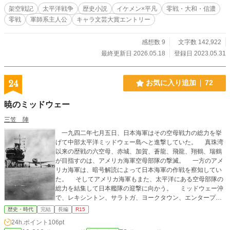
架空戦記
太平洋戦争
歴史小説
イケメン×平凡
零戦・大和・信濃
零戦
軍師系主人公
キャラ文芸大賞エントリー
感想数 9
文字数 142,922
最終更新日 2026.05.18
登録日 2023.05.31
24
お気に入り追加
72
暁のミッドウェー
三笠 陣
一九四二年七月五日、日本海軍はその空母戦力の総力を挙
げて中部太平洋ミッドウェー島へと進撃していた。 真珠湾
以来の歴戦の六空母、赤城、加賀、蒼龍、飛龍、翔鶴、瑞鶴
が目指すのは、アメリカ海軍空母部隊の撃滅。 一方のアメ
リカ海軍は、暗号解読によって日本海軍の作戦を察知してい
た。 そしてアメリカ海軍もまた、太平洋にある空母部隊の
総力を結集して日本艦隊の迎撃に向かう。 ミッドウェー沖
で、レキシントン、サラトガ、ヨークタウン、エンタープラ
イズ、ホーネットが、日本艦隊を待ち構えていた。 日米数
歴史・時代
完結
長編
R15
百機の航空機が入り乱れる激戦となった、日米初の空母決戦
24h.ポイント
106pt
たるミッドウェー海戦。 その幕が、今まさに切って落とさ