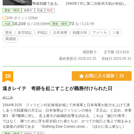
弩級戦艦である。 1940年7月に第二次欧州大戦が終結して
3年。 収まっていたかに見えた戦火は、いま再び、極東の
歴史・時代
連載中
長編
R15
地で燃え上がろうとしていた。
24h.ポイント
106pt
10,210
73
位 / 228,589件
位 / 3,217件
小説
歴史・時代
歴史
架空戦記
IF戦記
日本海軍
戦艦大和
アメリカ
ソ連
満洲国
感想数 0
文字数 323,818
最終更新日 2026.02.25
登録日 2025.05.31
28
お気に入り追加
21
遠きレイテ 奇跡を起こすことが義務付けられた日
みにみ
1944年10月 フィリピン付近海域全域にて米海軍と日本海軍が総力を上げて潰
しあう大戦最後の天王山 日本海軍はフィリピンの地を「天王山」と定め、米軍
第3・第7艦隊に対し、史上最大の組織的反撃を試みる。これは「滅びの美学」
ではなく、勝つために牙を研ぎ続けた者たちが、かつての知己と海上で相まみえ
る最後の決戦である 「Nothing Else Comes close.」 《ほかに並ぶ者なし》
歴史・時代
連載中
長編