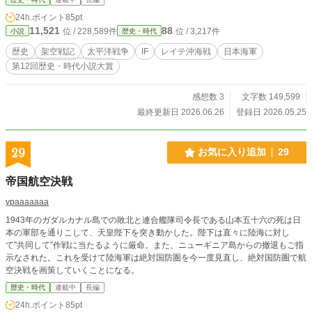
24h.ポイント
85pt
11,521
88
位 / 228,589件
位 / 3,217件
小説
歴史・時代
歴史
架空戦記
太平洋戦争
IF
レイテ沖海戦
日本海軍
第12回歴史・時代小説大賞
感想数 3
文字数 149,599
最終更新日 2026.06.26
登録日 2026.05.25
29
お気に入り追加
29
帝国航空決戦
ypaaaaaaa
1943年のガダルカナル島での敗北と連合艦隊司令長である山本五十六の死は日
本の軍部を通りこして、天皇陛下を突き動かした。陛下は直々に陸海に対し
て”共同して”作戦に当たるように厳命。また、ニューギニア島からの撤退もご指
示なされた。これを受けて陸海軍は絶対国防圏を今一度見直し、絶対国防圏で航
空決戦を画策していくことになる。
歴史・時代
連載中
長編
24h.ポイント
85pt