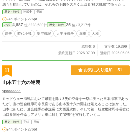
悠々と航行していたのは、それらの予想を大きく上回る”極大戦艦”であった…
歴史・時代
連載中
長編
24h.ポイント
276pt
4,887
25
位 / 228,589件
位 / 3,217件
小説
歴史・時代
歴史
時代小説
架空戦記
太平洋戦争
海軍
大和
感想数 6
文字数 19,399
最終更新日 2026.07.09
登録日 2026.06.06
11
お気に入り追加
51
山本五十六の逆襲
ypaaaaaaa
ミッドウェー海戦において飛龍を除く3隻の空母を一挙に失った日本海軍であっ
たが、当の連合艦隊司令長官である山本五十六の闘志は消えることは無かった。
山本は新たに、連合艦隊の参謀長に大西瀧次郎、そして第一航空艦隊司令長官に
山口多聞を任命しアメリカ軍に対して”逆襲”を実行していく…
歴史・時代
完結
長編
24h.ポイント
276pt