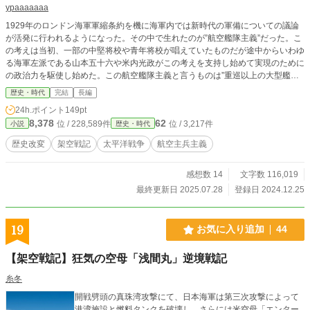
ypaaaaaaa
1929年のロンドン海軍軍縮条約を機に海軍内では新時代の軍備についての議論
が活発に行われるようになった。その中で生れたのが”航空艦隊主義”だった。こ
の考えは当初、一部の中堅将校や青年将校が唱えていたものだが途中からいわゆ
る海軍左派である山本五十六や米内光政がこの考えを支持し始めて実現のために
の政治力を駆使し始めた。この航空艦隊主義と言うものは”重巡以上の大型艦を
全て空母に改装する”というかなり極端なものだった。それでも1936年の条約失
歴史・時代
完結
長編
効を持って日本海軍は航空艦隊主義に傾注していくことになる。 デモ版と言っ
24h.ポイント
149pt
ては何ですが、こんなものも書く予定があるんだなぁ程度に思ってい頂けると幸
8,378
62
位 / 228,589件
位 / 3,217件
小説
歴史・時代
いです。
歴史改変
架空戦記
太平洋戦争
航空主兵主義
感想数 14
文字数 116,019
最終更新日 2025.07.28
登録日 2024.12.25
19
お気に入り追加
44
【架空戦記】狂気の空母「浅間丸」逆境戦記
糸冬
開戦劈頭の真珠湾攻撃にて、日本海軍は第三次攻撃によって
港湾施設と燃料タンクを破壊し、さらには米空母「エンター