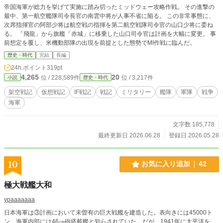
帝国海軍が総力を挙げて実施に踏み切ったミッドウェー攻略作戦。 その進撃の
最中、第一航空艦隊司令長官の南雲中将が人事不省に陥る。 この非常事態に、
次席指揮官の阿部少将は航空戦の指揮を第二航空戦隊司令官の山口少将に委ね
る。 「飛龍」から旗艦「赤城」に移乗した山口司令官は計画を大幅に変更。 事
前想定を覆し、米機動部隊の出現を前提とした態勢でMI作戦に臨んだ。
歴史・時代
完結
長編
24h.ポイント
319pt
4,265
20
位 / 228,589件
位 / 3,217件
小説
歴史・時代
架空戦記
仮想戦記
IF戦記
戦記
ミリタリー
艦隊
軍隊
戦争
海軍
文字数 185,778
最終更新日 2026.06.28
登録日 2026.05.28
10
お気に入り追加
42
極大戦艦大和
ypaaaaaaa
日本海軍は③計画において未曽有の巨大戦艦を建造した。表向きには45000ト
ン、海軍内部には46㎝砲搭載艦と知らされていた。だが、1941年に太平洋を