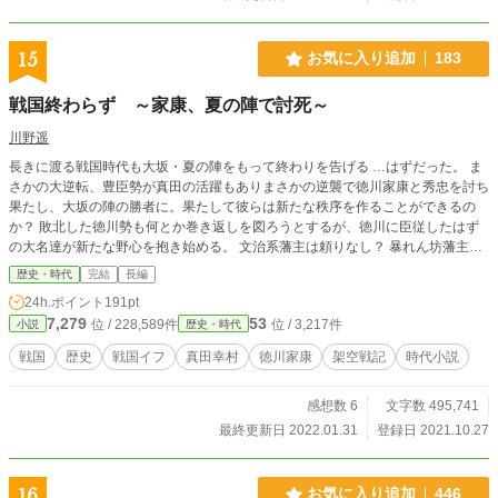
15
お気に入り追加
183
戦国終わらず ～家康、夏の陣で討死～
川野遥
長きに渡る戦国時代も大坂・夏の陣をもって終わりを告げる …はずだった。 ま
さかの大逆転、豊臣勢が真田の活躍もありまさかの逆襲で徳川家康と秀忠を討ち
果たし、大坂の陣の勝者に。果たして彼らは新たな秩序を作ることができるの
か？ 敗北した徳川勢も何とか巻き返しを図ろうとするが、徳川に臣従したはず
の大名達が新たな野心を抱き始める。 文治系藩主は頼りなし？ 暴れん坊藩主が
まさかの活躍？ 参考情報一切なし、全てゼロから切り開く戦国ifストーリーが始
歴史・時代
完結
長編
まる。 更新は週5～6予定です。 ※ノベルアップ＋とカクヨムにも掲載していま
24h.ポイント
191pt
す。
7,279
53
位 / 228,589件
位 / 3,217件
小説
歴史・時代
戦国
歴史
戦国イフ
真田幸村
徳川家康
架空戦記
時代小説
感想数 6
文字数 495,741
最終更新日 2022.01.31
登録日 2021.10.27
16
お気に入り追加
446