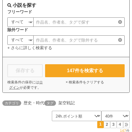
小説を探す
フリーワード
除外ワード
+ さらに詳しく検索する
保存する
147
件を検索する
検索条件の保存には
ロ
× 検索条件をクリアする
グイン
が必要です。
歴史・時代
架空戦記
カテゴリ
タグ
1
2
3
4
147
件