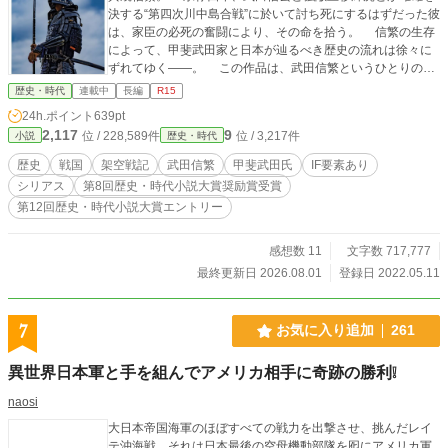
決する“第四次川中島合戦”に於いて討ち死にするはずだった彼
は、家臣の必死の奮闘により、その命を拾う。 信繁の生存
によって、甲斐武田家と日本が辿るべき歴史の流れは徐々に
ずれてゆく――。 この作品は、武田信繁というひとりの武
将の生存によって、史実とは異なっていく戦国時代を書い
歴史・時代
連載中
長編
R15
た、大河if戦記である。 ＊ノベルアッププラス・小説家にな
24h.ポイント
639pt
ろうにも、同内容の作品を掲載しております（一部差異あ
2,117
9
位 / 228,589件
位 / 3,217件
小説
歴史・時代
り）。
歴史
戦国
架空戦記
武田信繁
甲斐武田氏
IF要素あり
シリアス
第8回歴史・時代小説大賞奨励賞受賞
第12回歴史・時代小説大賞エントリー
感想数 11
文字数 717,777
最終更新日 2026.08.01
登録日 2022.05.11
7
お気に入り追加
261
異世界日本軍と手を組んでアメリカ相手に奇跡の勝利❕
naosi
大日本帝国海軍のほぼすべての戦力を出撃させ、挑んだレイ
テ沖海戦、それは日本最後の空母機動部隊を囮にアメリカ軍