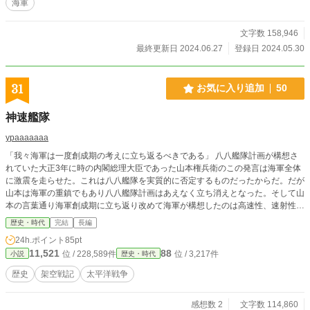
海軍
文字数 158,946
最終更新日 2024.06.27
登録日 2024.05.30
31
お気に入り追加
50
神速艦隊
ypaaaaaaa
「我々海軍は一度創成期の考えに立ち返るべきである」 八八艦隊計画が構想さ
れていた大正3年に時の内閣総理大臣であった山本権兵衛のこの発言は海軍全体
に激震を走らせた。これは八八艦隊を実質的に否定するものだったからだ。だが
山本は海軍の重鎮でもあり八八艦隊計画はあえなく立ち消えとなった。そして山
本の言葉通り海軍創成期に立ち返り改めて海軍が構想したのは高速性、速射性を
兼ねそろえる高速戦艦並びに大型巡洋艦を1年にそれぞれ1隻づつ建造するとい
歴史・時代
完結
長編
う物だった。こうして日本海軍は高速艦隊への道をたどることになる… いつも
24h.ポイント
85pt
通りこうなったらいいなという妄想を書き綴ったものです！楽しんで頂ければ幸
11,521
88
位 / 228,589件
位 / 3,217件
小説
歴史・時代
いです！
歴史
架空戦記
太平洋戦争
感想数 2
文字数 114,860