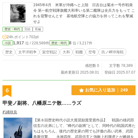
1945年4月 米軍が沖縄へと上陸 日吉台は菊水一号作戦発
令 第一航空戦隊旗艦大和率いる第二艦隊は全兵力をもって こ
れを迎撃せんとす 基地航空隊との協力を持ってこれを撃滅
せよ
歴史・時代
完結
長編
24h.ポイント
702pt
1,917
8
位 / 228,589件
位 / 3,217件
小説
歴史・時代
歴史
太平洋戦争
架空戦記
大和
戦艦
空母
坊ノ岬沖海戦
感想数 0
文字数 78,389
最終更新日 2025.08.01
登録日 2025.07.07
6
お気に入り追加
249
甲斐ノ副将、八幡原ニテ散……ラズ
朽縄咲良
【第８回歴史時代小説大賞奨励賞受賞作品】 戦国の雄武田
信玄の次弟にして、“稀代の副将”として、同時代の戦国武将た
ちはもちろん、後代の歴史家の間でも評価の高い武将、武田
典厩信繁。 永禄四年、武田信玄と強敵上杉輝虎とが雌雄を