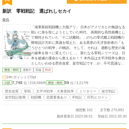
新訳 零戦戦記 選ばれしセカイ
俊也
「海軍新鋭戦闘機ニ欠陥アリ」 日本がアメリカとの無謀なる
戦いに身を投じようとしていた時代、 画期的な高性能機とし
て期待されていた「十二試艦戦」…のちの零式艦上戦闘機の
開発設計方針に異議を唱えた、ある異形の天才技術者の「も
うひとつの戦争」の物語。 そして、それは、過酷な歴史の嵐
の歯車を徐々に変えていく…。 新たなる零戦シリーズは、日
本を破滅の運命から救えるか！？ 本作品は太平洋戦争を舞台
としたいわゆる歴史改変、架空戦記です…が、不可思議なフ
ァンタジー要素、世界改変があるやも…。 (毎年の歴史時代小
歴史・時代
連載中
長編
R18
説の要件にストーリー上反するように見える面は、それはキ
24h.ポイント
170pt
ャラクターの妄想とお考え下さい) イラストはおーぷん２ちゃ
7,748
59
位 / 228,589件
位 / 3,217件
小説
歴史・時代
んスレッド https://hayabusa.open2ch.net/test/read.cgi/livejup
iter/1622631271/ レス４７の方のご厚意です。感謝！！ 姉妹
歴史改変
零戦
太平洋戦争・大東亜戦争
ミリタリー
架空戦記
作「黄金の艦隊」 「総統戦記」 も、よろしくお願いします。
架空戦記復興
戦闘機
恋愛要素あり
IF戦記
巨乳ヒロイン
感想数 102
文字数 270,892
最終更新日 2023.06.01
登録日 2021.05.30