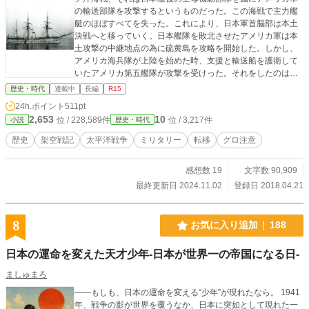
の輸送部隊を攻撃するというものだった。この海戦で主力艦
艇のほぼすべてを失った。これにより、日本軍首脳部は本土
決戦へと移っていく。日本艦隊を敗北させたアメリカ軍は本
土攻撃の中継地点の為に硫黄島を攻略を開始した。しかし、
アメリカ海兵隊が上陸を始めた時、支援と輸送船を護衛して
いたアメリカ第五艦隊が攻撃を受けった。それをしたのは、
アメリカ軍が沈めたはずの艦艇ばかりの日本の連合艦隊だっ
歴史・時代
連載中
長編
R15
た。 この作品は個人的に日本がアメリカ軍に負けなかった
24h.ポイント
511pt
らどうなっていたか、はたまた、別の世界から来た日本が敗
2,653
10
位 / 228,589件
位 / 3,217件
小説
歴史・時代
北寸前の日本を救うと言う架空の戦記です。
歴史
架空戦記
太平洋戦争
ミリタリー
転移
グロ注意
感想数 19
文字数 90,909
最終更新日 2024.11.02
登録日 2018.04.21
8
お気に入り追加
188
日本の運命を変えた天才少年-日本が世界一の帝国になる日-
ましゅまろ
――もしも、日本の運命を変える“少年”が現れたなら。 1941
年、戦争の影が世界を覆うなか、日本に突如として現れた一