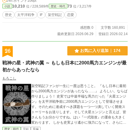
24h.ポイント
106pt
ら来た技術者の男女2人が居て、彼らと共に戦争のない日本を
10,210
73
位 / 228,589件
位 / 3,217件
小説
歴史・時代
築くために奮闘する物語です。 「小説家になろう」では「対
米戦、準備せよ！」で先行配信中です。
歴史
太平洋戦争
IF
架空戦記
恋愛
感想数 0
文字数 160,891
最終更新日 2026.06.29
登録日 2026.02.14
26
お気に入り追加
174
戦神の星・武神の翼 ～ もしも日本に2000馬力エンジンが最
初からあったなら
もろこし
架空戦記ファンが一生に一度は思うこと。 『もし日本に最初
から2000馬力エンジンがあったなら……』 よろしい。ならば
作りましょう！ 史実では中途半端な馬力だった『火星エンジ
ン』を太平洋戦争前に2000馬力エンジンとして登場させま
す。そのために達成すべき課題を一つ一つ潰していく開発ス
トーリーをお送りします。 そして火星エンジンと言えば、皆
さんもうお分かりですね。はい『一式陸攻』の運命も大きく
変わります。 しかも史実より遙かに強力になって、さらに1
年早く登場します。それは戦争そのものにも大きな影響を与
歴史・時代
完結
長編