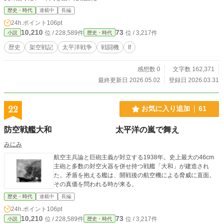
歴史・時代
連載中
長編
24h.ポイント
106pt
10,210
73
位 / 228,589件
位 / 3,217件
小説
歴史・時代
歴史
架空戦記
太平洋戦争
戦闘機
If
感想数 0
文字数 162,371
最終更新日 2026.05.02
登録日 2026.03.31
22
お気に入り追加
61
防空戦艦大和 太平洋の嵐で舞え
みにみ
航空主兵論と巨砲主義が対立する1938年。史上最大の46cm
主砲と多数の対空火器を併せ持つ戦艦「大和」が建造され
た。矛盾を抱える艦は、開戦後の航空機による脅威に直面。
その真価を問われる時が来る。
歴史・時代
連載中
長編
24h.ポイント
106pt
10,210
73
位 / 228,589件
位 / 3,217件
小説
歴史・時代