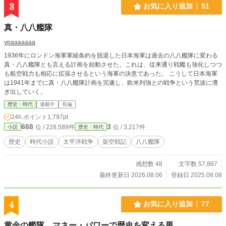
3
お気に入り追加
51
真・八八艦隊
ypaaaaaaa
1936年にロンドン海軍軍縮条約を脱退した日本海軍は過去の八八艦隊に変わる
真・八八艦隊とも言える計画を始動させた。これは、従来通り戦艦も強化しつつ
も航空戦力も相応に拡張させるという海軍の決意であった。 こうして日本海軍
は1941年までに真・八八艦隊計画を完遂し、欧米列強との戦争という荒波に漕
ぎ出していく。
歴史・時代
連載中
長編
24h.ポイント
1,797pt
668
3
位 / 228,589件
位 / 3,217件
小説
歴史・時代
歴史
時代小説
太平洋戦争
架空戦記
八八艦隊
感想数 48
文字数 57,867
最終更新日 2026.08.06
登録日 2025.08.08
4
お気に入り追加
77
黄金の艦隊 マネー・パワーで歴史を変える男