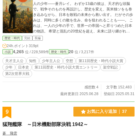
人の少年――蒼月レイ。 わずか13歳の彼は、天才的な頭脳
で、戦争そのものを再設計し、歴史を変え、英米独ソをも巻
き込みながら、日本を敗戦の未来から救い出す。 だがその歩
みは、同時に多くの敵を生み、命を狙われることも――。 こ
れは、一人の少年の手で、世界一の帝国へと昇りつめた日本
の物語。 希望と混乱の20世紀を超え、未来に語り継がれ
る“蒼き伝説”が、いま始まる。 ※アルファポリス限定投稿
歴史・時代
完結
長編
24h.ポイント
319pt
4,265
20
位 / 228,589件
位 / 3,217件
小説
歴史・時代
天才主人公
知性
少年主人公
空想
第11回歴史・時代小説大賞
少年
日本史
第11回歴史・時代小説大賞エントリー
架空戦記
第2次世界大戦
感想数 4
文字数 152,483
最終更新日 2025.06.28
登録日 2025.05.31
9
お気に入り追加
37
猛翔艦隊 ～日米機動部隊決戦 1942～
蒼 飛雲