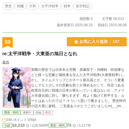
歴史
戦艦
大和
太平洋戦争
戦争
架空戦記
感想数 0
文字数 56,512
最終更新日 2025.06.25
登録日 2025.06.09
23
お気に入り追加
137
re:太平洋戦争・大東亜の旭日となれ
俊也
実際の歴史では日本本土空襲・原爆投下・沖縄戦・特攻隊な
どと様々な悲劇と犠牲者を生んだ太平洋戦争(大東亜戦争) し
かし、タイムスリップとかチート新兵器とか、そういう要素
なしでもう少しその悲劇を防ぐか薄めるかして、尚且つある
程度自主的に戦後の日本が変わっていく道はないか…アメリ
カ等連合国に対し「勝ちすぎず、程よく負けて和平する」ル
ートはあったのでは？ そういう思いで書きました。 歴史時代
小説大賞に参戦。 ご支援ありがとうございましたm(_ _)m ま
た同時に「新訳 零戦戦記」も参戦しております。 こちらも
歴史・時代
連載中
長編
R15
宜しければお願い致します。 他の作品も お手隙の時にお気に
24h.ポイント
106pt
入り登録、時々の閲覧いただければ幸いです。m(_ _)m
10,210
73
位 / 228,589件
位 / 3,217件
小説
歴史・時代