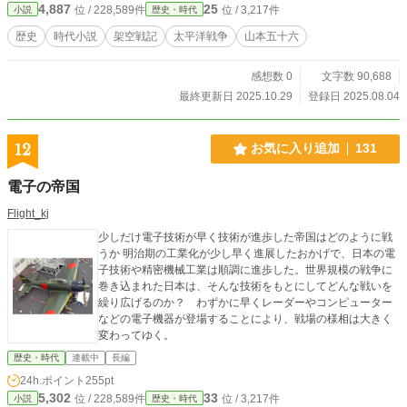
4,887
25
位 / 228,589件
位 / 3,217件
小説
歴史・時代
歴史
時代小説
架空戦記
太平洋戦争
山本五十六
感想数 0
文字数 90,688
最終更新日 2025.10.29
登録日 2025.08.04
12
お気に入り追加
131
電子の帝国
Flight_kj
少しだけ電子技術が早く技術が進歩した帝国はどのように戦
うか 明治期の工業化が少し早く進展したおかげで、日本の電
子技術や精密機械工業は順調に進歩した。世界規模の戦争に
巻き込まれた日本は、そんな技術をもとにしてどんな戦いを
繰り広げるのか？ わずかに早くレーダーやコンピューター
などの電子機器が登場することにより、戦場の様相は大きく
変わってゆく。
歴史・時代
連載中
長編
24h.ポイント
255pt
5,302
33
位 / 228,589件
位 / 3,217件
小説
歴史・時代