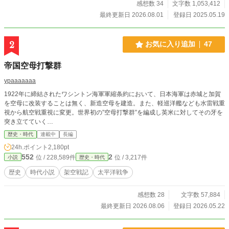
感想数 34
文字数 1,053,412
最終更新日 2026.08.01
登録日 2025.05.19
2
お気に入り追加
47
帝国空母打撃群
ypaaaaaaa
1922年に締結されたワシントン海軍軍縮条約において、日本海軍は赤城と加賀
を空母に改装することは無く、新造空母を建造。また、軽巡洋艦なども水雷戦重
視から航空戦重視に変更。世界初の”空母打撃群”を編成し英米に対してその牙を
突き立てていく…
歴史・時代
連載中
長編
24h.ポイント
2,180pt
552
2
位 / 228,589件
位 / 3,217件
小説
歴史・時代
歴史
時代小説
架空戦記
太平洋戦争
感想数 28
文字数 57,884
最終更新日 2026.08.06
登録日 2026.05.22