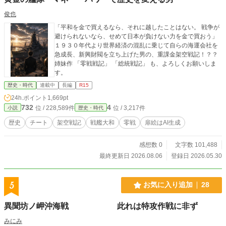
俊也
「平和を金で買えるなら、それに越したことはない。 戦争が
避けられないなら、せめて日本が負けない力を金で買おう」
１９３０年代より世界経済の混乱に乗じて自らの海運会社を
急成長、新興財閥を立ち上げた男の、重課金架空戦記！？？
姉妹作 「零戦戦記」 「総統戦記」 も、よろしくお願いしま
す。
歴史・時代
連載中
長編
R15
24h.ポイント
1,669pt
732
4
位 / 228,589件
位 / 3,217件
小説
歴史・時代
歴史
チート
架空戦記
戦艦大和
零戦
扉絵はAI生成
感想数 0
文字数 101,488
最終更新日 2026.08.06
登録日 2026.05.30
5
お気に入り追加
28
異聞坊ノ岬沖海戦 此れは特攻作戦に非ず
みにみ