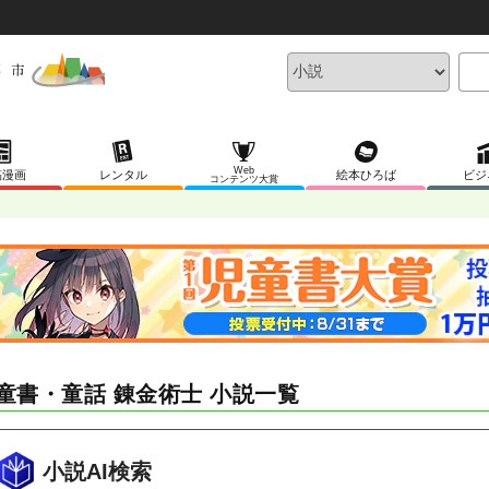
Web
稿漫画
レンタル
絵本ひろば
ビジ
コンテンツ大賞
童書・童話 錬金術士 小説一覧
小説AI検索