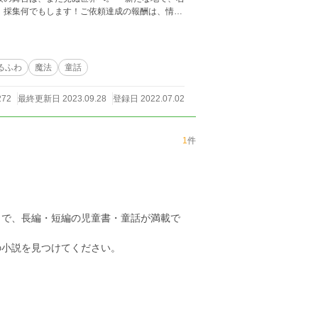
×しっかり者だけど寂しがり屋の凄腕美少女剣士の
 ②ほのぼのほんわか世界観
とした気持ち」になってもらいたいをコンセプト
るふわ
魔法
童話
。魅力あるアイテムを活用して冒険していきま
272
最終更新日 2023.09.28
登録日 2022.07.02
いちゃうヨギリ酔客様からご寄贈いただいたもの
1
件
まで、長編・短編の児童書・童話が満載で
の小説を見つけてください。