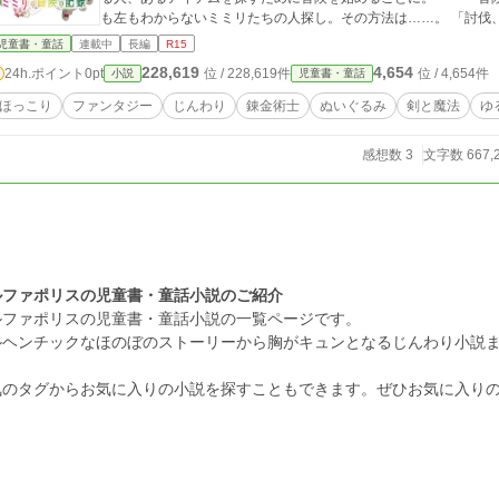
も左もわからないミミリたちの人探し。その方法は……。 「討伐、採集何でもします！ご依頼達成の報酬は、情報
でお願いできますか？」 見習い錬金術士ミミリの冒険の記録は、今、ここから綴られ始める。 《この小説の見ど
児童書・童話
連載中
長編
R15
ころ》 ①可愛いらしい登場人物 見習い錬金術士のゆるふわ少女
228,619
4,654
24h.ポイント
0pt
位 / 228,619件
位 / 4,654件
小説
児童書・童話
機械人形（オートマタ）×ツンデレ魔法使いのうさぎのぬいぐるみ×コシヌカシの少年⁉︎
可愛いらしいに囲まれ、ゆったり流れる物語。読了後、「ほわっ
ほっこり
ファンタジー
じんわり
錬金術士
ぬいぐるみ
剣と魔法
ゆ
に。 ③時々スパイスきいてます！ ゆるふわの中に時折現れるスパイシーな展開。そして時々ミステリー。 ④魅力
ある錬成アイテム 錬金術士の醍醐味！それは錬成アイテムにあり
感想数 3
文字数 667,
す。 ◾️第３章完結！現在第４章執筆中です。 ◾️この小説は小説家になろう、カクヨムでも連載しています。 ◾️作者以
外による小説の無断転載を禁止しています。 ◾️挿絵はなんでも書
です。
ルファポリスの児童書・童話小説のご紹介
ルファポリスの児童書・童話小説の一覧ページです。
ルヘンチックなほのぼのストーリーから胸がキュンとなるじんわり小説
。
気のタグからお気に入りの小説を探すこともできます。ぜひお気に入り