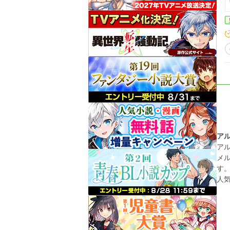
ア
ア
メ
す
人