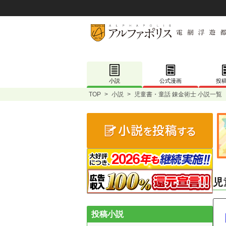
小説
公式漫画
投
TOP
>
小説
>
児童書・童話 錬金術士 小説一覧
児
投稿小説