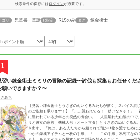
検索条件の保存には
ログイン
が必要です。
児童書・童話
R15のみ
錬金術士
テゴリ
R指定
タグ
1
見習い錬金術士ミミリの冒険の記録〜討伐も採集もお任せくだ
お願いできますか？〜
うさみち
【見習い錬金術士とうさぎのぬいぐるみたちが描く、スパイス混
のご依頼も承ります！】 「……襲われてる！ 助けなきゃ！」 錬成アイテムの採集作業中に訪れた、モンスター
に襲われている少年との突然の出会い。 人里離れた山陵の中で、慎ましやかに暮らしていた見習い錬金術士ミミ
リと彼女の家族、機械人形（オートマタ）とうさぎのぬいぐるみ
き出す。 「俺は、ある人たちから頼まれて預かり物を渡すためにここに来たんだ」 少年から渡された物は、いく
つかの錬成アイテムと一枚の手紙。 「……この手紙、私宛てなの？」 少年との出会いをキッカケに、ミミ
る人、あるアイテムを探すために冒険を始めることに。 ――冒険の舞台は、まだ見ぬ世界へ。 新たな地で、右