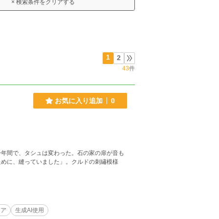
× 検索条件をクリアする
1
2
43
件
お気に入り追加
0
一年間で、タシュは変わった。石の家の扉が音も
ために、縫っていました」。クルドの刺繡模様
リア
生成AI使用