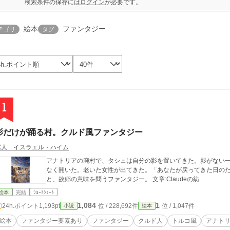
検索条件の保存には
ログイン
が必要です。
絵本
ファンタジー
テゴリ
タグ
1
影だけが踊る村。クルド風ファンタジー
霧人 イスラエル・ハイム
アナトリアの廃村で、タシュは自分の影を置いてきた。影がない
なく開いた。老いた女性が出てきた。「あなたが戻ってきた日の
と、故郷の意味を問うファンタジー。 文章:Claudeの紡
絵本
完結
ｼｮｰﾄｼｮｰﾄ
1,084
1
24h.ポイント
1,193pt
位 / 228,692件
位 / 1,047件
小説
絵本
絵本
ファンタジー要素あり
ファンタジー
クルド人
トルコ風
アナト