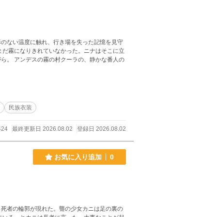
形のない温度に触れ、行き場を失った記憶を見守
まだ霧になりきれていなかった。ニナはそこに立
ら。 アンデスの霧の村クーラの、静かな番人の
民族衣装
24
最終更新日 2026.08.02
登録日 2026.08.02
お気に入り追加
0
、死者の輪郭が現れた。聾の少女カニは足の裏の