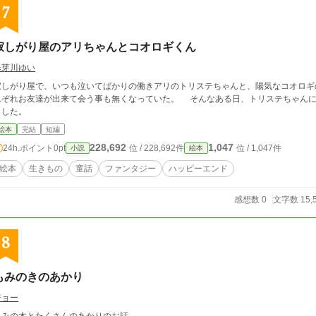
7
寂しがり屋のアリちゃんとコオロギくん
歩芽川ゆい
寂しがり屋で、いつも泣いてばかりの働きアリのトリステちゃんと、陽気なコオロギ
れお友達が出来て会う事も無くなっていた。 そんなある日、トリステちゃんに悲劇が襲い掛かる。 11/15 ラストを書き換え
ました。
絵本
完結
短編
228,692
1,047
24h.ポイント
0pt
位 / 228,692件
位 / 1,047件
小説
絵本
絵本
生きもの
童話
ファンタジー
ハッピーエンド
感想数 0
文字数 15,
8
もみのきのあかり
ジョー