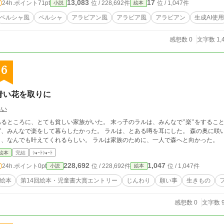
13,083
17
24h.ポイント
71pt
位 / 228,692件
位 / 1,047件
小説
絵本
ペルシャ風
ペルシャ
アラビアン風
アラビア風
アラビアン
生成AI使用
感想数 0
文字数 1,
6
青い花を取りに
るい
あるところに、とても貧しい家族がいた。 末っ子のラルは、みんなで’’楽’’をするこ
みんなで楽をして暮らしたかった。 ラルは、とある噂を耳にした。 森の奥に咲いている、美しい1輪の青い花に願い事を言う
と、なんでも叶えてくれるらしい。 ラルは家族のために、一人で森へと向かった。
絵本
完結
ｼｮｰﾄｼｮｰﾄ
228,692
1,047
24h.ポイント
0pt
位 / 228,692件
位 / 1,047件
小説
絵本
絵本
第14回絵本・児童書大賞エントリー
じんわり
願い事
生きもの
感想数 0
文字数 9