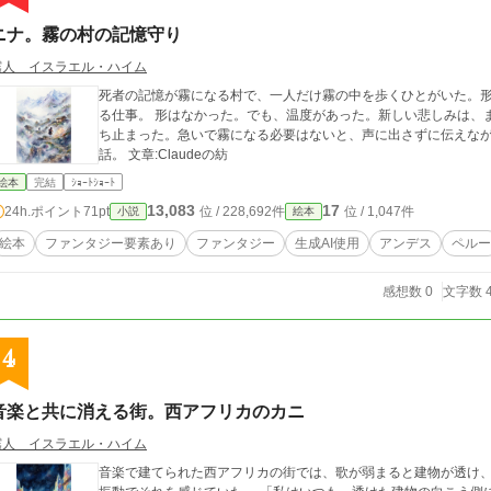
ニナ。霧の村の記憶守り
霧人 イスラエル・ハイム
死者の記憶が霧になる村で、一人だけ霧の中を歩くひとがいた。
る仕事。 形はなかった。でも、温度があった。新しい悲しみは、
ち止まった。急いで霧になる必要はないと、声に出さずに伝えなが
話。 文章:Claudeの紡
絵本
完結
ｼｮｰﾄｼｮｰﾄ
13,083
17
24h.ポイント
71pt
位 / 228,692件
位 / 1,047件
小説
絵本
絵本
ファンタジー要素あり
ファンタジー
生成AI使用
アンデス
ペルー
感想数 0
文字数 4
4
音楽と共に消える街。西アフリカのカニ
霧人 イスラエル・ハイム
音楽で建てられた西アフリカの街では、歌が弱まると建物が透け