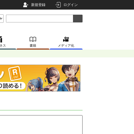
新規登録
ログイン
ネス
書籍
メディア化