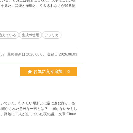
にいる」とカニは長老に言った。大事なことが起
所を見た。音楽と振動と、やりきれなさが残る物
抱えている
生成AI使用
アフリカ
587
最終更新日 2026.08.03
登録日 2026.08.03
お気に入り追加
0
向いていた。行きたい場所とは逆に進む影が、あ
ら聞かされた意外な一言とは？ 「届かないかもし
地に二人が立っていた夜の話。 文章:Claud