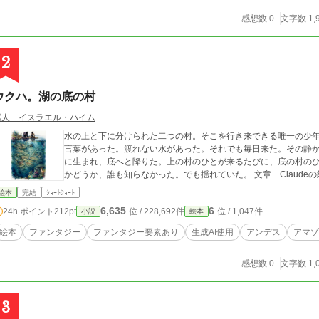
感想数 0
文字数 1,
2
ウクハ。湖の底の村
霧人 イスラエル・ハイム
水の上と下に分けられた二つの村。そこを行き来できる唯一の少
言葉があった。渡れない水があった。それでも毎日来た。その静
に生まれ、底へと降りた。上の村のひとが来るたびに、底の村の
かどうか、誰も知らなかった。でも揺れていた。 文章 Claudeの
絵本
完結
ｼｮｰﾄｼｮｰﾄ
6,635
6
24h.ポイント
212pt
位 / 228,692件
位 / 1,047件
小説
絵本
絵本
ファンタジー
ファンタジー要素あり
生成AI使用
アンデス
アマゾ
感想数 0
文字数 1,
3