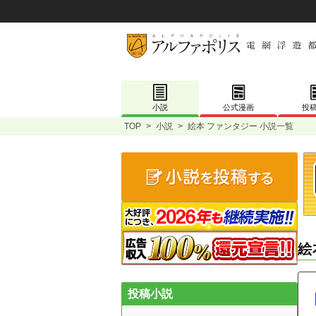
小説
公式漫画
投
TOP
>
小説
>
絵本 ファンタジー 小説一覧
絵
投稿小説