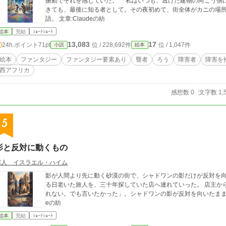
振動でそれを感じていた。 「私はいつも、透けた建物の向こう側
きても、最後に知る者として。その夜初めて、街全体がカニの場
語。 文章:Claudeの紡
絵本
完結
ｼｮｰﾄｼｮｰﾄ
13,083
17
24h.ポイント
71pt
位 / 228,692件
位 / 1,047件
小説
絵本
絵本
ファンタジー
ファンタジー要素あり
聾者
ろう
障害者
障害を
西アフリカ
感想数 0
文字数 1,
5
影と反対に動くもの
霧人 イスラエル・ハイム
影が人間より先に動く砂漠の街で、シャドワンの影だけが反対を
る日老いた旅人を、三十年探していた店へ連れていった。 店主か
れない。でも言いたかった」。シャドワンの影が反対を向いたまま、路
eの紡
絵本
完結
ｼｮｰﾄｼｮｰﾄ