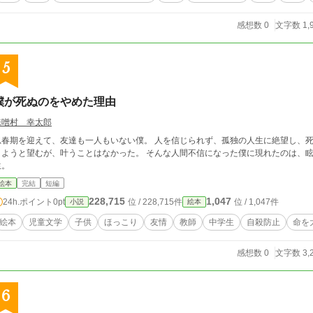
感想数 0
文字数 1,
5
僕が死ぬのをやめた理由
味噌村 幸太郎
思春期を迎えて、友達も一人もいない僕。 人を信じられず、孤独の人生に絶望し、死
りようと望むが、叶うことはなかった。 そんな人間不信になった僕に現れたのは、眩
生。
絵本
完結
短編
228,715
1,047
24h.ポイント
0pt
位 / 228,715件
位 / 1,047件
小説
絵本
絵本
児童文学
子供
ほっこり
友情
教師
中学生
自殺防止
命を
感想数 0
文字数 3,
6