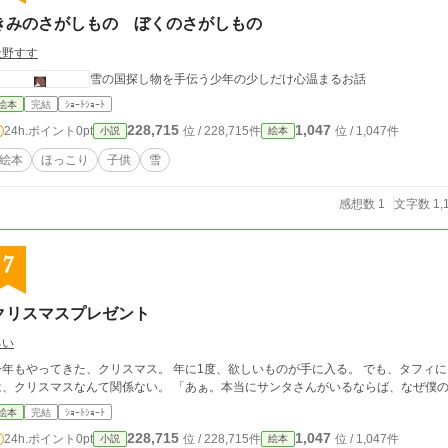
きみのさがしもの ぼくのさがしもの
天野すす
雪の国探し物を手伝う少年の少しだけ心温まるお話
絵本
完結
ｼｮｰﾄｼｮｰﾄ
228,715
1,047
24h.ポイント
0pt
位 / 228,715件
位 / 1,047件
小説
絵本
絵本
ほっこり
子供
雪
感想数 1
文字数 1,
7
クリスマスプレゼント
るい
今年もやってきた、クリスマス。 年に1度、欲しいものが手に入る。 でも、タフィ
は、クリスマスなんて関係ない。 「あぁ。本当にサンタさんがいるな
絵本
完結
ｼｮｰﾄｼｮｰﾄ
228,715
1,047
24h.ポイント
0pt
位 / 228,715件
位 / 1,047件
小説
絵本