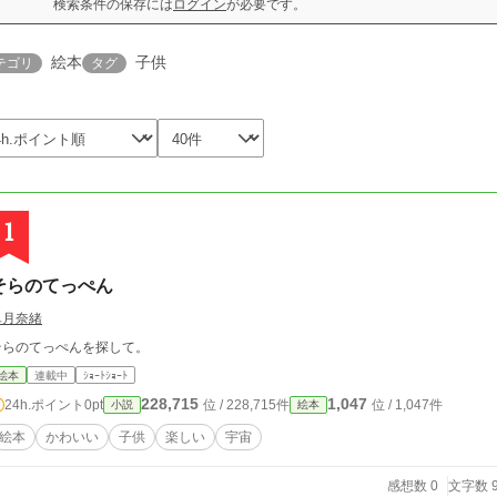
検索条件の保存には
ログイン
が必要です。
絵本
子供
テゴリ
タグ
1
そらのてっぺん
皐月奈緒
そらのてっぺんを探して。
絵本
連載中
ｼｮｰﾄｼｮｰﾄ
228,715
1,047
24h.ポイント
0pt
位 / 228,715件
位 / 1,047件
小説
絵本
絵本
かわいい
子供
楽しい
宇宙
感想数 0
文字数 9