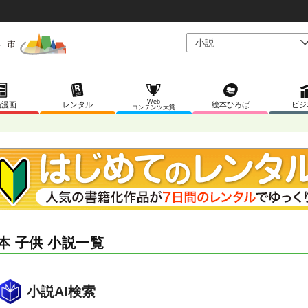
Web
稿漫画
レンタル
絵本ひろば
ビジ
コンテンツ大賞
本 子供 小説一覧
小説AI検索