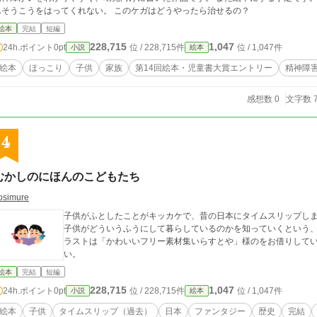
んそうこうをはってくれない。 このケガはどうやったら治せるの？
絵本
完結
短編
228,715
1,047
24h.ポイント
0pt
位 / 228,715件
位 / 1,047件
小説
絵本
絵本
ほっこり
子供
家族
第14回絵本・児童書大賞エントリー
精神障
感想数 0
文字数 7
4
むかしのにほんのこどもたち
osimure
子供がふとしたことがキッカケで、昔の日本にタイムスリップしま
子供がどういうふうにして暮らしているのかを知っていくという、日本の歴史
ラストは「かわいいフリー素材集いらすとや」様のをお借りして
い。
絵本
完結
短編
228,715
1,047
24h.ポイント
0pt
位 / 228,715件
位 / 1,047件
小説
絵本
絵本
子供
タイムスリップ（過去）
日本
ファンタジー
歴史
完結