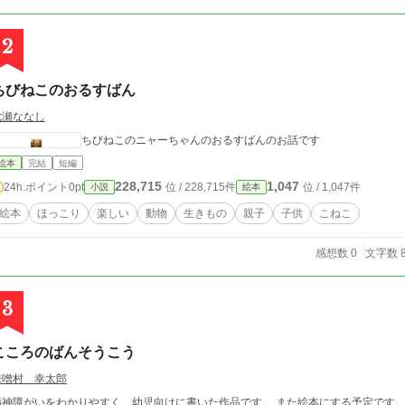
2
ちびねこのおるすばん
七瀬ななし
ちびねこのニャーちゃんのおるすばんのお話です
絵本
完結
短編
228,715
1,047
24h.ポイント
0pt
位 / 228,715件
位 / 1,047件
小説
絵本
絵本
ほっこり
楽しい
動物
生きもの
親子
子供
こねこ
感想数 0
文字数 8
3
こころのばんそうこう
味噌村 幸太郎
神障がいをわかりやすく、幼児向けに書いた作品です。 また絵本にする予定です。 ぼくはある日、胸をケガした。 なのにママは