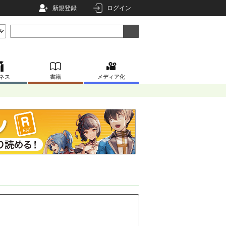
新規登録
ログイン
ネス
書籍
メディア化