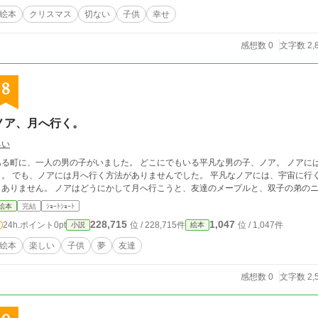
絵本
クリスマス
切ない
子供
幸せ
感想数 0
文字数 2,
8
ノア、月へ行く。
るい
ある町に、一人の男の子がいました。 どこにでもいる平凡な男の子、ノア。 ノアに
と。 でも、ノアには月へ行く方法がありませんでした。 平凡なノアには、宇宙に行
もありません。 ノアはどうにかして月へ行こうと、友達のメープルと、双子の
絵本
完結
ｼｮｰﾄｼｮｰﾄ
228,715
1,047
24h.ポイント
0pt
位 / 228,715件
位 / 1,047件
小説
絵本
絵本
楽しい
子供
夢
友達
感想数 0
文字数 2,