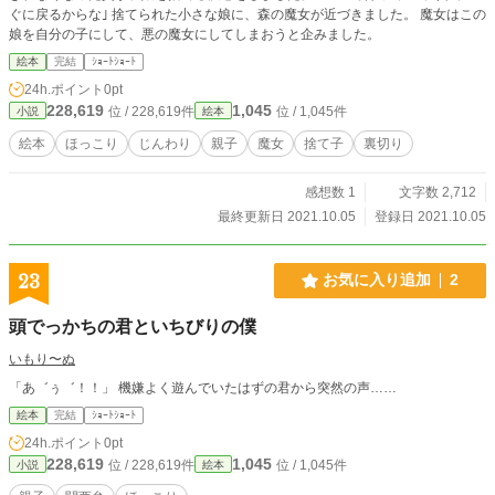
ぐに戻るからな｣ 捨てられた小さな娘に、森の魔女が近づきました。 魔女はこの
娘を自分の子にして、悪の魔女にしてしまおうと企みました。
絵本
完結
ｼｮｰﾄｼｮｰﾄ
24h.ポイント
0pt
228,619
1,045
位 / 228,619件
位 / 1,045件
小説
絵本
絵本
ほっこり
じんわり
親子
魔女
捨て子
裏切り
感想数 1
文字数 2,712
最終更新日 2021.10.05
登録日 2021.10.05
23
お気に入り追加
2
頭でっかちの君といちびりの僕
いもり〜ぬ
「あ゛ぅ゛！！」 機嫌よく遊んでいたはずの君から突然の声……
絵本
完結
ｼｮｰﾄｼｮｰﾄ
24h.ポイント
0pt
228,619
1,045
位 / 228,619件
位 / 1,045件
小説
絵本