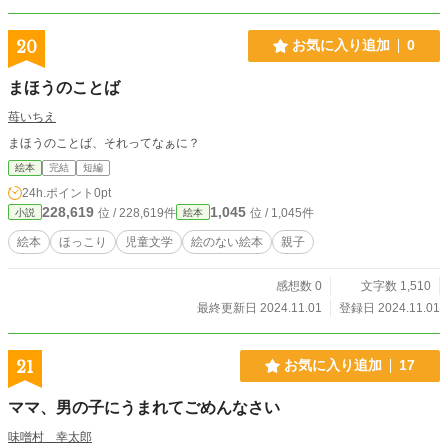
20
お気に入り追加
0
まほうのことば
苺いちえ
まほうのことば、それってなぁに？
絵本
完結
短編
24h.ポイント
0pt
228,619
1,045
位 / 228,619件
位 / 1,045件
小説
絵本
絵本
ほっこり
児童文学
絵のない絵本
親子
感想数 0
文字数 1,510
最終更新日 2024.11.01
登録日 2024.11.01
21
お気に入り追加
17
ママ、男の子にうまれてごめんなさい
味噌村 幸太郎