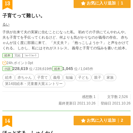
13
お気に入り追加
1
子育てって難しい。
るい
子供が出来て夫の実家に住むことになった私。 初めての子供にてんやわんや。
夫も子育てを手伝ってくれるけど、何よりも気がかりなのが義母の存在。 赤ち
ゃんが泣く度に部屋に来て、 「大丈夫？」「抱っこしようか？」 と声をかけて
くれる。 しかし、私にはそれがストレス。 義母と子育ての悩みを書いた絵本。
絵本
完結
ｼｮｰﾄｼｮｰﾄ
24h.ポイント
0pt
228,619
1,045
位 / 228,619件
位 / 1,045件
小説
絵本
絵本
赤ちゃん
子育て
義母
短編
子ども
親子
家族
第14回絵本・児童書大賞エントリー
感想数 1
文字数 2,526
最終更新日 2021.10.26
登録日 2021.10.26
14
お気に入り追加
2
ほっとする しゅんかん