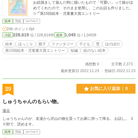
お絵描きして遊んだ時に描いたもので「可愛い」って娘がほ
めてくれたので、そのまま使用し、このお話も作りました。
✩.*˚第15回絵本・児童書大賞エントリー
絵本
完結
ｼｮｰﾄｼｮｰﾄ
24h.ポイント
0pt
228,619
1,045
位 / 228,619件
位 / 1,045件
小説
絵本
絵本
ほっこり
親子
ファンタジー
子ども
雪
ほのぼの
第15回絵本・児童書大賞エントリー
短編
絵のない絵本
感想数 0
文字数 2,373
最終更新日 2022.11.23
登録日 2022.11.23
29
お気に入り追加
0
しゅうちゃんのもらい物。
漫点
しゅうちゃんのが、友達から沢山の物を貰ってお家に持って帰る。 お話し。 ３
０秒で、読めます。
絵本
完結
ｼｮｰﾄｼｮｰﾄ