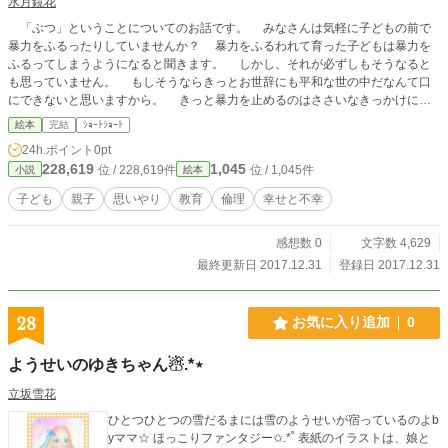
水月鏡花
「ぶつ」ということについてのお話です。 みなさんは気軽に子どもの前で
暴力をふるったりしていませんか？ 暴力をふるわれて育った子どもは暴力を
ふるってしまうようになると聞きます。 しかし、それが必ずしもそうなると
も思っていません。 もしそうならきっとお世辞にも平和な世の中だなんて口
にできないと思いますから。 きっと暴力を止めるのはささいなきっかけにす
ぎないでしょう。 子どもは子ども故になんでも真っ直ぐに受け止めてしまい
絵本
完結
ｼｮｰﾄｼｮｰﾄ
ます。 だからこそ、なぜ「ぶつ」ことがだめなのか、 どうしてしてはいけ
24h.ポイント
0pt
ないのかを教え、伝えたい。 二度目になりますが、これはそういうお話で
228,619
1,045
位 / 228,619件
位 / 1,045件
小説
絵本
す。
子ども
親子
思いやり
教育
倫理
幸せと不幸
感想数 0
文字数 4,629
最終更新日 2017.12.31
登録日 2017.12.31
28
お気に入り追加
0
ようせいのゆきちゃん☃︎.*⋆
立坂雪花
ひとつひとつの雪だるまには雪のようせいが宿っているのよb
yママ☆ ほっこりファンタジー✩.*˚ 表紙のイラストは、娘と