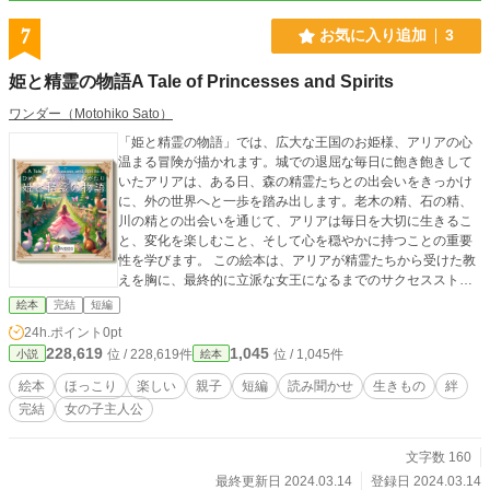
7
お気に入り追加
3
姫と精霊の物語A Tale of Princesses and Spirits
ワンダー（Motohiko Sato）
「姫と精霊の物語」では、広大な王国のお姫様、アリアの心
温まる冒険が描かれます。城での退屈な毎日に飽き飽きして
いたアリアは、ある日、森の精霊たちとの出会いをきっかけ
に、外の世界へと一歩を踏み出します。老木の精、石の精、
川の精との出会いを通じて、アリアは毎日を大切に生きるこ
と、変化を楽しむこと、そして心を穏やかに持つことの重要
性を学びます。 この絵本は、アリアが精霊たちから受けた教
えを胸に、最終的に立派な女王になるまでのサクセスストー
リーを描いています。読者は、ページをめくるたびに、アリ
絵本
完結
短編
アの成長と変化を見守り、彼女と一緒に成長することができ
24h.ポイント
0pt
ます。鮮やかなイラストが物語をさらに魅力的に彩り、子供
228,619
1,045
位 / 228,619件
位 / 1,045件
小説
絵本
たちだけでなく大人も楽しめる内容となっています。 アリア
の旅は、大切な人との絆、自然との調和、そして自分自身を
絵本
ほっこり
楽しい
親子
短編
読み聞かせ
生きもの
絆
見つめ直す旅でもあります。「姫と精霊の物語」を通じて、
完結
女の子主人公
読者は日常の小さな奇跡を見つけ、心に響くメッセージを受
け取ることでしょう。癒しと成長の物語が、あなたを待って
います。 ※この絵本は「大人と子供が楽しめる絵本」と言う
文字数 160
コンセプトでAIにより作製しました。
最終更新日 2024.03.14
登録日 2024.03.14