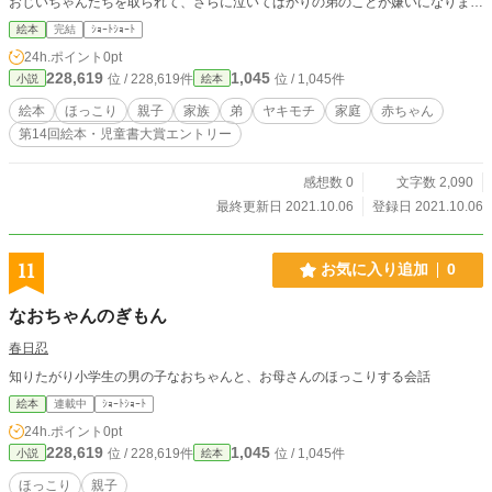
おじいちゃんたちを取られて、さらに泣いてばかりの弟のことが嫌いになりまし
た。
絵本
完結
ｼｮｰﾄｼｮｰﾄ
24h.ポイント
0pt
228,619
1,045
位 / 228,619件
位 / 1,045件
小説
絵本
絵本
ほっこり
親子
家族
弟
ヤキモチ
家庭
赤ちゃん
第14回絵本・児童書大賞エントリー
感想数 0
文字数 2,090
最終更新日 2021.10.06
登録日 2021.10.06
11
お気に入り追加
0
なおちゃんのぎもん
春日忍
知りたがり小学生の男の子なおちゃんと、お母さんのほっこりする会話
絵本
連載中
ｼｮｰﾄｼｮｰﾄ
24h.ポイント
0pt
228,619
1,045
位 / 228,619件
位 / 1,045件
小説
絵本
ほっこり
親子