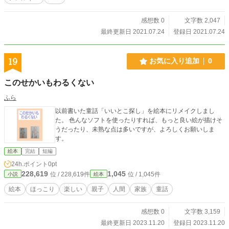
感想数 0
文字数 2,047
最終更新日 2021.07.24
登録日 2021.07.24
19
お気に入り追加
0
このせかいもわるくない
ふら
以前書いた童話「いいとこ探し」を絵本にリメイクしまし
た。 色んなソフトを使ったりすれば、もっと良い絵が描けそ
うだったり、未熟な点は多いですが、よろしくお願いしま
す。
絵本
完結
短編
24h.ポイント
0pt
228,619
1,045
位 / 228,619件
位 / 1,045件
小説
絵本
絵本
ほっこり
楽しい
親子
人間
家族
童話
感想数 0
文字数 3,159
最終更新日 2023.11.20
登録日 2023.11.20