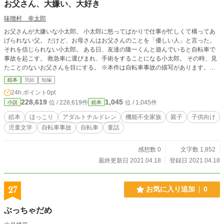
お父さん、大嫌い、大好き
味噌村 幸太郎
お父さんが大嫌いな小太郎。 小太郎に怒ってばかりで仕事が忙しくて構ってあ
げられない父。 だけど、お母さんはお父さんのことを「優しい人」と言った。
それを信じられない小太郎。 ある日、友達の隆一くんと遊んでいると自転車で
事故を起こす。 救急車に運びまれ、手術をすることになる小太郎。 その時、見
たことのないお父さんを目にする。 ※本作は自転車事故の描写があります。子
供向けの絵本原作ですので、お子さんに見せられる時は注意されてください。
絵本
完結
短編
24h.ポイント
0pt
228,619
1,045
位 / 228,619件
位 / 1,045件
小説
絵本
絵本
ほっこり
アダルトチルドレン
機能不全家族
親子
子供向け
児童文学
自転車事故
自転車
童話
感想数 0
文字数 1,852
最終更新日 2021.04.18
登録日 2021.04.18
27
お気に入り追加
0
ぶっちゃだめ