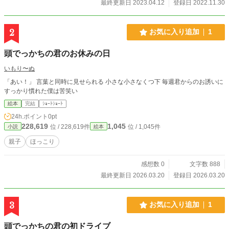
最終更新日 2023.04.12
登録日 2022.11.30
2
お気に入り追加
1
頭でっかちの君のお休みの日
いもり〜ぬ
「あい！」 言葉と同時に見せられる 小さな小さなくつ下 毎週君からのお誘いに
すっかり慣れた僕は苦笑い
絵本
完結
ｼｮｰﾄｼｮｰﾄ
24h.ポイント
0pt
228,619
1,045
位 / 228,619件
位 / 1,045件
小説
絵本
親子
ほっこり
感想数 0
文字数 888
最終更新日 2026.03.20
登録日 2026.03.20
3
お気に入り追加
1
頭でっかちの君の初ドライブ