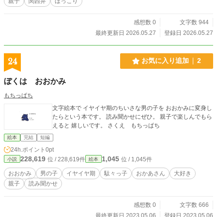
親子
関西弁
ほっこり
感想数 0
文字数 944
最終更新日 2026.05.27
登録日 2026.05.27
24
お気に入り追加
2
ぼくは おおかみ
もちっぱち
文字絵本で イヤイヤ期のちいさな男の子を おおかみに変身し
たらという本です。 読み聞かせにぜひ。 親子で楽しんでもら
えると 嬉しいです。 さくえ もちっぱち
絵本
完結
短編
24h.ポイント
0pt
228,619
1,045
位 / 228,619件
位 / 1,045件
小説
絵本
おおかみ
男の子
イヤイヤ期
駄々っ子
おかあさん
大好き
親子
読み聞かせ
感想数 0
文字数 666
最終更新日 2023.05.06
登録日 2023.05.06