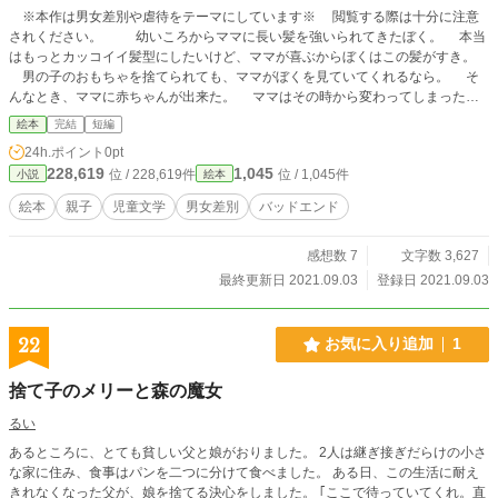
※本作は男女差別や虐待をテーマにしています※ 閲覧する際は十分に注意
されください。 幼いころからママに長い髪を強いられてきたぼく。 本当
はもっとカッコイイ髪型にしたいけど、ママが喜ぶからぼくはこの髪がすき。
男の子のおもちゃを捨てられても、ママがぼくを見ていてくれるなら。 そ
んなとき、ママに赤ちゃんが出来た。 ママはその時から変わってしまった。
ぼくはいらない子だったのかもしれない。
絵本
完結
短編
24h.ポイント
0pt
228,619
1,045
位 / 228,619件
位 / 1,045件
小説
絵本
絵本
親子
児童文学
男女差別
バッドエンド
感想数 7
文字数 3,627
最終更新日 2021.09.03
登録日 2021.09.03
22
お気に入り追加
1
捨て子のメリーと森の魔女
るい
あるところに、とても貧しい父と娘がおりました。 2人は継ぎ接ぎだらけの小さ
な家に住み、食事はパンを二つに分けて食べました。 ある日、この生活に耐え
きれなくなった父が、娘を捨てる決心をしました。 ｢ここで待っていてくれ。直