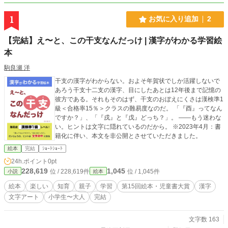
1
お気に入り追加
2
【完結】え〜と、この干支なんだっけ | 漢字がわかる学習絵
本
駒良瀬 洋
干支の漢字がわからない。およそ年賀状でしか活躍しないで
あろう干支十二支の漢字、目にしたあとは12年後まで記憶の
彼方である。それもそのはず、干支のおぼえにくさは漢検準1
級＜合格率15％＞クラスの難易度なのだ。 「『酉』ってなん
ですか？」、「『戌』と『戊』どっち？」。 ――もう迷わな
い。ヒントは文字に隠れているのだから。 ※2023年4月：書
籍化に伴い、本文を非公開とさせていただきました。
絵本
完結
ｼｮｰﾄｼｮｰﾄ
24h.ポイント
0pt
228,619
1,045
位 / 228,619件
位 / 1,045件
小説
絵本
絵本
楽しい
知育
親子
学習
第15回絵本・児童書大賞
漢字
文字アート
小学生〜大人
完結
文字数 163