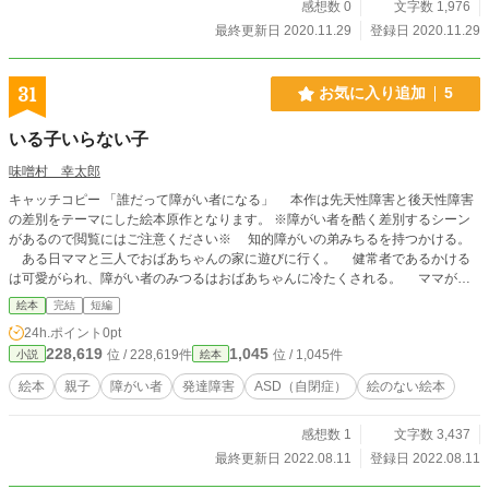
感想数 0
文字数 1,976
最終更新日 2020.11.29
登録日 2020.11.29
31
お気に入り追加
5
いる子いらない子
味噌村 幸太郎
キャッチコピー 「誰だって障がい者になる」 本作は先天性障害と後天性障害
の差別をテーマにした絵本原作となります。 ※障がい者を酷く差別するシーン
があるので閲覧にはご注意ください※ 知的障がいの弟みちるを持つかける。
ある日ママと三人でおばあちゃんの家に遊びに行く。 健常者であるかける
は可愛がられ、障がい者のみつるはおばあちゃんに冷たくされる。 ママが三
人目が出来たと報告をすると、おばあちゃん怒った。 かけるのパパが発達障
絵本
完結
短編
がい者だから、 「障がい者が子供を作ると、障がい者が出来る！」と……。
24h.ポイント
0pt
絶望するママを見て、かけるとみちるが取った行動とは？
228,619
1,045
位 / 228,619件
位 / 1,045件
小説
絵本
絵本
親子
障がい者
発達障害
ASD（自閉症）
絵のない絵本
感想数 1
文字数 3,437
最終更新日 2022.08.11
登録日 2022.08.11