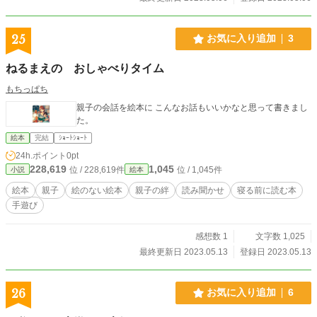
25
お気に入り追加
3
ねるまえの おしゃべりタイム
もちっぱち
親子の会話を絵本に こんなお話もいいかなと思って書きまし
た。
絵本
完結
ｼｮｰﾄｼｮｰﾄ
24h.ポイント
0pt
228,619
1,045
位 / 228,619件
位 / 1,045件
小説
絵本
絵本
親子
絵のない絵本
親子の絆
読み聞かせ
寝る前に読む本
手遊び
感想数 1
文字数 1,025
最終更新日 2023.05.13
登録日 2023.05.13
26
お気に入り追加
6