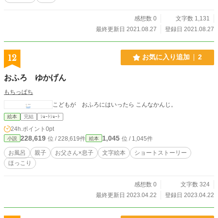
感想数 0
文字数 1,131
最終更新日 2021.08.27
登録日 2021.08.27
12
お気に入り追加
2
おふろ ゆかげん
もちっぱち
こどもが おふろにはいったら こんなかんじ。
絵本
完結
ｼｮｰﾄｼｮｰﾄ
24h.ポイント
0pt
228,619
1,045
位 / 228,619件
位 / 1,045件
小説
絵本
お風呂
親子
お父さん×息子
文字絵本
ショートストーリー
ほっこり
感想数 0
文字数 324
最終更新日 2023.04.22
登録日 2023.04.22