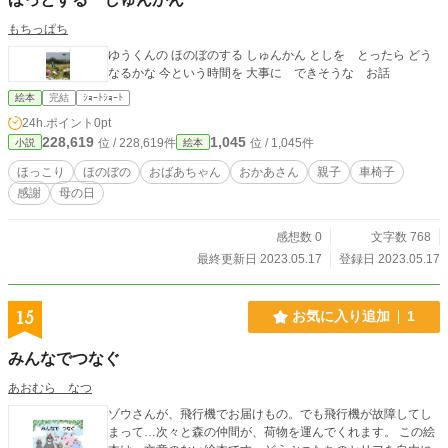
もちっぱち
ゆうくんの ほのぼのする しゅんかん としを とったら どう
なるかな 今という時間を 大事に できそうな お話
絵本
完結
ｼｮｰﾄｼｮｰﾄ
24h.ポイント
0pt
228,619
1,045
位 / 228,619件
位 / 1,045件
小説
絵本
ほっこり
ほのぼの
おばあちゃん
おかあさん
親子
車椅子
感謝
母の日
感想数 0
文字数 768
最終更新日 2023.05.17
登録日 2023.05.17
15
お気に入り追加
1
みんなでつなぐ
あおむら なつ
ゾウさんが、飛行機でお届けもの。でも飛行機が故障してし
まって…次々と森の仲間が、荷物を運んでくれます。 この絵