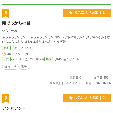
8
お気に入り追加
1
頭でっかちの君
いもり〜ぬ
ふらふらとてとて ふらふらとてとて 頭でっかちの君が歩く 少し後ろを歩きな
がら…もしよろしければ続きは本編へどうぞ😄
絵本
完結
ｼｮｰﾄｼｮｰﾄ
24h.ポイント
0pt
228,619
1,045
位 / 228,619件
位 / 1,045件
小説
絵本
ほっこり
親子
感想数 0
文字数 450
最終更新日 2026.02.06
登録日 2026.02.06
9
お気に入り追加
0
アンとアント