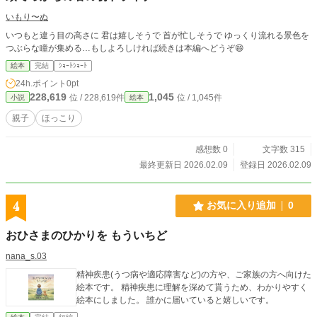
いもり〜ぬ
いつもと違う目の高さに 君は嬉しそうで 首が忙しそうで ゆっくり流れる景色を
つぶらな瞳が集める…もしよろしければ続きは本編へどうぞ😄
絵本
完結
ｼｮｰﾄｼｮｰﾄ
24h.ポイント
0pt
228,619
1,045
位 / 228,619件
位 / 1,045件
小説
絵本
親子
ほっこり
感想数 0
文字数 315
最終更新日 2026.02.09
登録日 2026.02.09
4
お気に入り追加
0
おひさまのひかりを もういちど
nana_s.03
精神疾患(うつ病や適応障害など)の方や、ご家族の方へ向けた
絵本です。 精神疾患に理解を深めて貰うため、わかりやすく
絵本にしました。 誰かに届いていると嬉しいです。