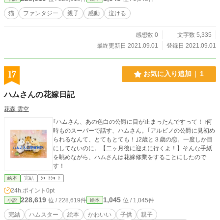
猫
ファンタジー
親子
感動
泣ける
感想数 0
文字数 5,335
最終更新日 2021.09.01
登録日 2021.09.01
17
お気に入り追加
1
ハムさんの花嫁日記
花森 雲空
｢ハムさん、あの色白の公爵に目が止まったんですって！｣何
時ものスーパーで話す、ハムさん。｢アルビノの公爵に見初め
られるなんて、とてもとても！｣2歳と３歳の恋。一度しか目
にしてないのに。【二ヶ月後に迎えに行くよ！】そんな手紙
を眺めながら、ハムさんは花嫁修業をすることにしたので
す！
絵本
完結
ｼｮｰﾄｼｮｰﾄ
24h.ポイント
0pt
228,619
1,045
位 / 228,619件
位 / 1,045件
小説
絵本
完結
ハムスター
絵本
かわいい
子供
親子