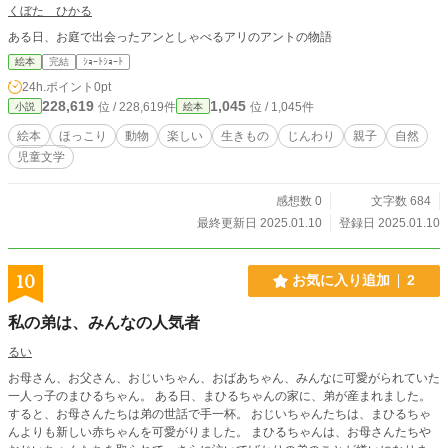
くぼた ひかる
ある日、お庭で出会ったアンとしゃべるアリのアントの物語
絵本
完結
ｼｮｰﾄｼｮｰﾄ
24h.ポイント
0pt
228,619
1,045
位 / 228,619件
位 / 1,045件
小説
絵本
絵本
ほっこり
動物
楽しい
生きもの
じんわり
親子
自然
児童文学
感想数 0
文字数 684
最終更新日 2025.01.10
登録日 2025.01.10
10
お気に入り追加
2
私の弟は、みんなの人気者
るい
お母さん、お父さん、おじいちゃん、おばあちゃん、みんなに可愛がられていた
一人っ子のまひるちゃん。 ある日、まひるちゃんの家に、弟が産まれました。
すると、お母さんたちは弟の世話で手一杯。 おじいちゃんたちは、まひるちゃ
んよりも新しい赤ちゃんを可愛がりました。 まひるちゃんは、お母さんたちや