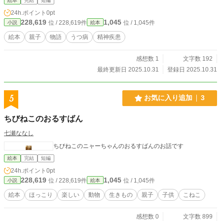
絵本
完結
短編
24h.ポイント
0pt
228,619
1,045
位 / 228,619件
位 / 1,045件
小説
絵本
絵本
親子
物語
うつ病
精神疾患
感想数 1
文字数 192
最終更新日 2025.10.31
登録日 2025.10.31
5
お気に入り追加
3
ちびねこのおるすばん
七瀬ななし
ちびねこのニャーちゃんのおるすばんのお話です
絵本
完結
短編
24h.ポイント
0pt
228,619
1,045
位 / 228,619件
位 / 1,045件
小説
絵本
絵本
ほっこり
楽しい
動物
生きもの
親子
子供
こねこ
感想数 0
文字数 899