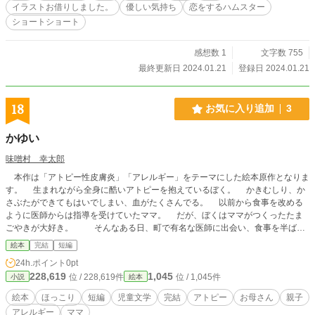
イラストお借りしました。
優しい気持ち
恋をするハムスター
ショートショート
感想数 1
文字数 755
最終更新日 2024.01.21
登録日 2024.01.21
18
お気に入り追加
3
かゆい
味噌村 幸太郎
本作は「アトピー性皮膚炎」「アレルギー」をテーマにした絵本原作となりま
す。 生まれながら全身に酷いアトピーを抱えているぼく。 かきむしり、か
さぶたができてもはいでしまい、血がたくさんでる。 以前から食事を改める
ように医師からは指導を受けていたママ。 だが、ぼくはママがつくったたま
ごやきが大好き。 そんなある日、町で有名な医師に出会い、食事を半ば強
制的に変更される。 怒るぼく、息子を心配して泣いて怒るママ。 二人の親
絵本
完結
短編
子が出したアトピーとの付き合い方とは……。
24h.ポイント
0pt
228,619
1,045
位 / 228,619件
位 / 1,045件
小説
絵本
絵本
ほっこり
短編
児童文学
完結
アトピー
お母さん
親子
アレルギー
ママ