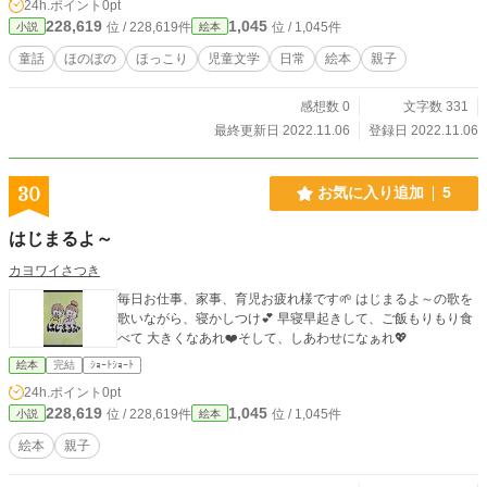
24h.ポイント
0pt
228,619
1,045
位 / 228,619件
位 / 1,045件
小説
絵本
童話
ほのぼの
ほっこり
児童文学
日常
絵本
親子
感想数 0
文字数 331
最終更新日 2022.11.06
登録日 2022.11.06
30
お気に入り追加
5
はじまるよ～
カヨワイさつき
毎日お仕事、家事、育児お疲れ様です🌱 はじまるよ～の歌を
歌いながら、寝かしつけ💕 早寝早起きして、ご飯もりもり食
べて 大きくなあれ❤️そして、しあわせになぁれ💖
絵本
完結
ｼｮｰﾄｼｮｰﾄ
24h.ポイント
0pt
228,619
1,045
位 / 228,619件
位 / 1,045件
小説
絵本
絵本
親子