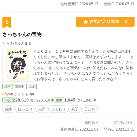
最終更新日 2026.05.17
登録日 2026.05.17
6
お気に入り追加
3
さっちゃんの宝物
とらんぽりんまる
※２０２３、１２月中に完結する予定でしたが完結出来ませ
んでした。申し訳ありません。 完結は必ずいたします。 「さ
っちゃんの宝物ってなぁに～？」 とお友達に聞かれた、さっ
ちゃん。 さっちゃんが元気いっぱい答えたら、みんなに笑わ
れてしまったよ。 さっちゃんはなんて言ったんだろう？ そし
てお母さんは、さっちゃんになんて言ったのかな？
絵本
連載中
短編
24h.ポイント
0pt
228,619
1,045
位 / 228,619件
位 / 1,045件
小説
絵本
絵本
ほっこり
人間
じんわり
親子
子ども
感想数 0
文字数 286
最終更新日 2023.12.09
登録日 2023.11.30