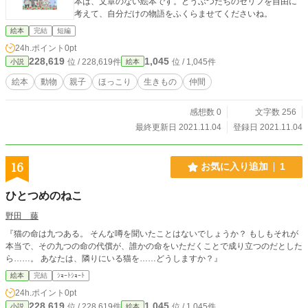
本は、文章のない絵本です。どうぶつたちのセリフを自由に
考えて、自分だけの物語をふくらませてくださいね。
絵本
完結
短編
24h.ポイント
0pt
228,619
1,045
位 / 228,619件
位 / 1,045件
小説
絵本
絵本
動物
親子
ほっこり
生きもの
仲間
感想数 0
文字数 256
最終更新日 2021.11.04
登録日 2021.11.04
16
お気に入り追加
1
ひとつめのねこ
野田 藤
『猫の命は九つある。 そんな噂を聞いたことはないでしょうか？ もしもそれが
本当で、その九つの命の代償が、誰かの命をいただくことで成り立つのだとした
ら……。 あなたは、隣りにいる猫を……どうしますか？』
絵本
完結
ｼｮｰﾄｼｮｰﾄ
24h.ポイント
0pt
228,619
1,045
位 / 228,619件
位 / 1,045件
小説
絵本