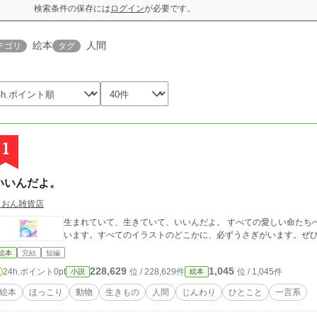
検索条件の保存には
ログイン
が必要です。
絵本
人間
テゴリ
タグ
1
いいんだよ。
りおん雑貨店
生まれていて、生きていて、いいんだよ。 すべての愛しい命たちへ、愛をこめて。 ※アイ
います。すべてのイラストのどこかに、必ずうさぎがいます。ぜ
絵本
完結
短編
228,629
1,045
24h.ポイント
0pt
位 / 228,629件
位 / 1,045件
小説
絵本
絵本
ほっこり
動物
生きもの
人間
じんわり
ひとこと
一言系