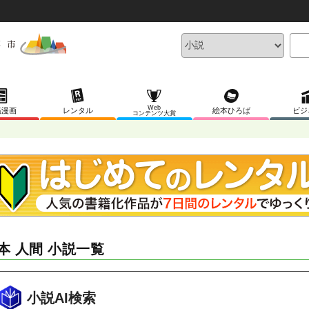
Web
稿漫画
レンタル
絵本ひろば
ビジ
コンテンツ大賞
本 人間 小説一覧
小説AI検索