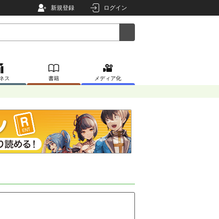
新規登録
ログイン
ネス
書籍
メディア化