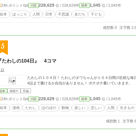
228,629
1,045
24h.ポイント
0pt
位 / 228,629件
位 / 1,045件
小説
絵本
絵本
ほっこり
人間
日常
不思議
友だち
子ども
感想数 0
文字数 2,
5
『たわしの104日』 4コマ
シロ
たわしの１０４日！ たわしのタワちゃんが１０４日間の壮絶な毎日を送る4コマ漫画です。 気まぐれ更新です。 10
4話まで書けるか自信がありません！ ボチボチ書いていきます。
絵本
連載中
長編
228,629
1,045
24h.ポイント
0pt
位 / 228,629件
位 / 1,045件
小説
絵本
絵本
漫画
たわし
ほのぼの
動物
楽しい
悲しい
人間
生きもの
感想数 1
文字数 8