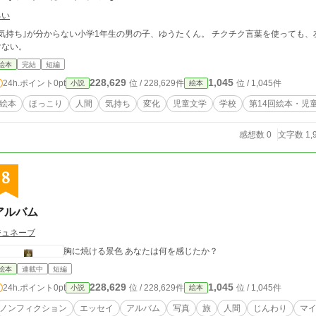
るい
｢気持ち｣が分からない小学1年生の男の子、ゆうたくん。 チクチク言葉を使っても
けない。
絵本
完結
短編
228,629
1,045
24h.ポイント
0pt
位 / 228,629件
位 / 1,045件
小説
絵本
絵本
ほっこり
人間
気持ち
変化
児童文学
学校
第14回絵本・児
感想数 0
文字数 1,
8
アルバム
ジュネーブ
胸に焼ける景色 あなたは何を感じたか？
絵本
連載中
短編
228,629
1,045
24h.ポイント
0pt
位 / 228,629件
位 / 1,045件
小説
絵本
ノンフィクション
エッセイ
アルバム
写真
旅
人間
じんわり
マ