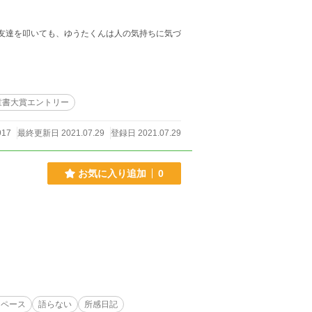
、友達を叩いても、ゆうたくんは人の気持ちに気づ
童書大賞エントリー
917
最終更新日 2021.07.29
登録日 2021.07.29
お気に入り追加
0
イペース
語らない
所感日記