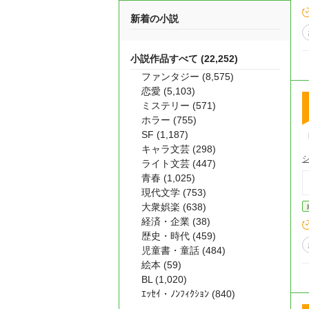
新着の小説
小説作品すべて (22,252)
ファンタジー (8,575)
恋愛 (5,103)
ミステリー (571)
ホラー (755)
SF (1,187)
キャラ文芸 (298)
ライト文芸 (447)
青春 (1,025)
現代文学 (753)
大衆娯楽 (638)
経済・企業 (38)
歴史・時代 (459)
児童書・童話 (484)
絵本 (59)
BL (1,020)
ｴｯｾｲ・ﾉﾝﾌｨｸｼｮﾝ (840)