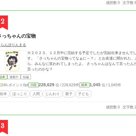
感想数 0
文字数 6
2
さっちゃんの宝物
とらんぽりんまる
※２０２３、１２月中に完結する予定でしたが完結出来ませんでし
す。 「さっちゃんの宝物ってなぁに～？」 とお友達に聞かれた、さっちゃん。 さっちゃんが元気いっぱい答えた
ら、みんなに笑われてしまったよ。 さっちゃんはなんて言ったん
言ったのかな？
絵本
連載中
短編
228,629
1,045
24h.ポイント
0pt
位 / 228,629件
位 / 1,045件
小説
絵本
絵本
ほっこり
人間
じんわり
親子
子ども
感想数 0
文字数 2
3