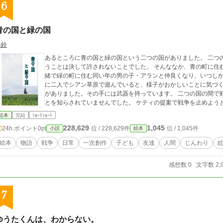
6
青の国と緑の国
赤鈴
あるところに青の国と緑の国という二つの国がありました。 二つの国の王は仲が悪く、青の町と緑の町の人間が会
うことは決して許されないことでした。 そんななか、青の町に住む今年で８歳になった女の子・ケティは大人に内
緒で緑の町に住む同い年の男の子・アランと仲良くなり、いつしか友達とい
に二人でシアン草原で遊んでいると、様子がおかしいことに気づくアラン。 辺りを見渡すと、両国
がありました。その手には武器を持っています。 二つの国の間で戦争が始まろうとしていたのです。二人はそのこ
とを知らされていませんでした。 ケティの提案
絵本
完結
ｼｮｰﾄｼｮｰﾄ
228,629
1,045
24h.ポイント
0pt
位 / 228,629件
位 / 1,045件
小説
絵本
絵本
物語
戦争
日常
一次創作
子ども
友達
人間
じんわり
感想数 0
文字数 2,
7
ゆうたくんは、わからない。