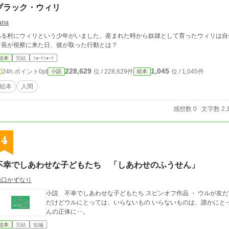
ブラック・ウィリ
ana
ある村にウィリという少年がいました。産まれた時から奴隷として育ったウィリは自
市長が視察に来た日、彼が取った行動とは？
絵本
完結
ｼｮｰﾄｼｮｰﾄ
228,629
1,045
24h.ポイント
0pt
位 / 228,629件
位 / 1,045件
小説
絵本
絵本
人間
感想数 0
文字数 2,
4
不幸でしあわせな子どもたち 「しあわせのふうせん」
山口かずなり
小説 不幸でしあわせな子どもたち スピンオフ作品 ・ ウルが友だちのメロウからもらったのは、 緑色のふうせん
だけどウルにとっては、いらないもの いらないものは、誰かにとっては、 ほしいもの。 だけど、気づいて ふうせ
んの正体に‥。
絵本
完結
短編