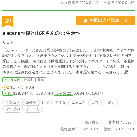
最終更新日 2023.01.15
登録日 2020.01.30
29
お気に入り追加
6
a scene〜僕と山本さんの○○生活〜
リヒト
「えへへー。ゆーとさんと同じ歩幅にしてみましたー」お約束満載、ニヤニヤ保
証の甘々ラブコメ。 天然美少女とひねくれ男子が繰り広げる微ズレ会話の日常
系ほっこり物語。 急に始まる同居生活はお茶の間ラブのスタート⁉ 高校一年夏休
み最後の日、呼び鈴のまま引き戸を開けると美少女が……。 とびきり可愛い山
本さんに流され巻込まれ、こじんまりした日本家屋で始まる二人暮らし。 思春
期全開ひねくれ男子とイギリス帰りの天然美少女が繰り広げる幸せいっぱいの物
キャラ文芸
連載中
長編
語。 堅実人生を営みたい僕に襲いかかった美少女同居生活は、ドキドキしてハ
24h.ポイント
0pt
ラハラして、イチャイチャ……なのか？
228,744
5,634
位 / 228,744件
位 / 5,634件
小説
キャラ文芸
ラブコメ
高校生
同棲
美少女
ニヤニヤ
日常
可愛い
ほのぼの
ほっこり
感想数 0
文字数 73,392
最終更新日 2022.10.05
登録日 2019.12.01