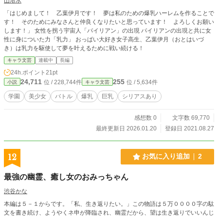
山溶水
「はじめまして！ 乙葉伊月です！ 夢は私のための爆乳ハーレムを作ることで
す！ そのためにみなさんと仲良くなりたいと思っています！ よろしくお願い
します！」 女性を拐う宇宙人「パイリアン」の出現 パイリアンの出現と共に女
性に身についた力「乳力」 おっぱい大好き女子高生、乙葉伊月（おとはいづ
き）は乳力を駆使して夢を叶えるために戦い続ける！
キャラ文芸
連載中
長編
24h.ポイント
21pt
24,711
255
位 / 228,744件
位 / 5,634件
小説
キャラ文芸
学園
美少女
バトル
爆乳
巨乳
シリアスあり
感想数 0
文字数 69,770
最終更新日 2026.01.20
登録日 2021.08.27
12
お気に入り追加
2
最強の幽霊、癒し女のおみっちゃん
渋谷かな
本編は５－１からです。「私、生き返りたい。」この物語は５万００００字の駄
文を書き続け、ようやくネ申が降臨され、幽霊だから、望は生き返りでいいんじ