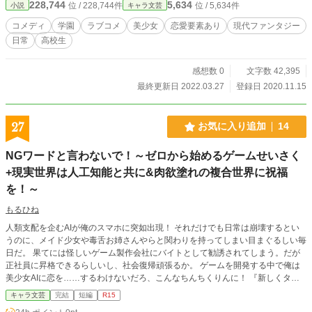
228,744
5,634
位 / 228,744件
位 / 5,634件
小説
キャラ文芸
コメディ
学園
ラブコメ
美少女
恋愛要素あり
現代ファンタジー
日常
高校生
感想数 0
文字数 42,395
最終更新日 2022.03.27
登録日 2020.11.15
27
お気に入り追加
14
NGワードと言わないで！～ゼロから始めるゲームせいさく
+現実世界は人工知能と共に&肉欲塗れの複合世界に祝福
を！～
もるひね
人類支配を企むAIが俺のスマホに突如出現！ それだけでも日常は崩壊するとい
うのに、メイド少女や毒舌お姉さんやらと関わりを持ってしまい目まぐるしい毎
日だ。 果てには怪しいゲーム製作会社にバイトとして勧誘されてしまう。だが
正社員に昇格できるらしいし、社会復帰頑張るか。 ゲームを開発する中で俺は
美少女AIに恋を……するわけないだろ、こんなちんちくりんに！ 『新しくタイ
トルを考えました！【ケイオスサーガクロニクル】ってのはどうでしょう！？』
キャラ文芸
完結
短編
R15
「ＮＧ」 『うわあああああん！』 ※「小説家になろう」様に投稿したもので