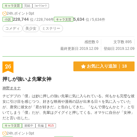
キャラ文芸
完結
ｼｮｰﾄｼｮｰﾄ
24h.ポイント
0pt
228,744
5,634
位 / 228,744件
位 / 5,634件
小説
キャラ文芸
コメディ
美少女
ミステリー
感想数 0
文字数 895
最終更新日 2019.12.09
登録日 2019.12.09
26
お気に入り追加
18
押しが強いよ先輩女神
神野オキナ
チビデブの「僕」は妙に押しの強い先輩に気に入られている。何もかも完璧な彼
女に引け目を感じつつ、好きな映画や漫画の話が出来る日々を気に入っていた
が、唐突に彼女が「君が好きだ」と告白してきた。「なんで僕なんかと？」と引
いてしまう「僕」だが、先輩はグイグイと押してくる。オマケに自分が「女神」
だと言い出した。
キャラ文芸
連載中
長編
R15
24h.ポイント
0pt