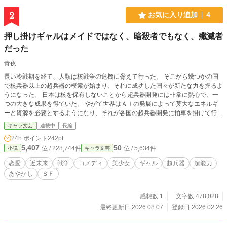
2
お気に入り追加
4
押し掛けギャルはメイドではなく、暗殺者でもなく、殲滅者
だった
青夜
長い冷戦期を経て、人類は核戦争の危機に脅えて行った。 そこから幾つかの国
で核兵器以上の超兵器の模索が始まり、それに成功した国々が新たな力を握るよ
うになった。 日本は核を保有しないことから超兵器開発には非常に熱心で、一
つの大きな成果を得ていた。 やがて世界はＡＩの発展によって莫大なエネルギ
ーと資源を必要とするようになり、それが各国の超兵器開発に拍車を掛けて行
く。 そしてある科学者が《特異点》の存在を提唱し、国や集団がある特定の人
キャラ文芸
連載中
長編
間の存在に存続が帰結することが判明した。 この《特異点》と超兵器とが全世
24h.ポイント
242pt
界を混沌に押し流していく。 これはそういう時代の愛の物語……
5,407
50
位 / 228,744件
位 / 5,634件
小説
キャラ文芸
恋愛
近未来
戦争
コメディ
美少女
ギャル
超兵器
超能力
あやかし
ＳＦ
感想数 1
文字数 478,028
最終更新日 2026.08.07
登録日 2026.02.26