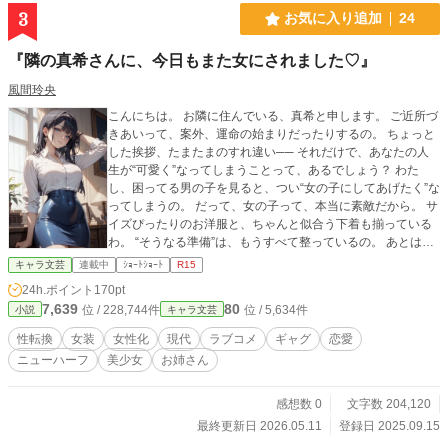
3
お気に入り追加
24
『隣の真希さんに、今日もまた女にされました♡』
風間玲央
こんにちは。 お隣に住んでいる、真希と申します。 ご近所づ
きあいって、案外、運命の始まりだったりするの。 ちょっと
した挨拶、たまたまのすれ違い── それだけで、あなたの人
生が“可愛く”なってしまうことって、あるでしょう？ わた
し、困ってる男の子を見ると、つい“女の子にしてあげたく”な
ってしまうの。 だって、女の子って、本当に素敵だから。 サ
イズぴったりのお洋服と、ちゃんと似合う下着も揃っている
わ。 “そうなる準備”は、もうすべて整っているの。 あとは、
あなたが少しだけ──素直になれば、それでいいのよ。 それ
キャラ文芸
連載中
ｼｮｰﾄｼｮｰﾄ
R15
に、わたしのノートにはもう、次の名前を書くスペースが空
24h.ポイント
170pt
いているの。 ……ねえ、まさかと思うけれど。あなた、まだ
7,639
80
位 / 228,744件
位 / 5,634件
小説
キャラ文芸
気づいてないだけじゃないかしら？ ──「さあ、“男の終わ
り”の時間よ♡」
性転換
女装
女性化
現代
ラブコメ
ギャグ
恋愛
ニューハーフ
美少女
お姉さん
感想数 0
文字数 204,120
最終更新日 2026.05.11
登録日 2025.09.15