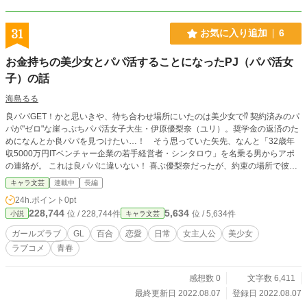
31
お気に入り追加
6
お金持ちの美少女とパパ活することになったPJ（パパ活女
子）の話
海島るる
良パパGET！かと思いきや、待ち合わせ場所にいたのは美少女で⁉︎ 契約済みのパ
パが"ゼロ"な崖っぷちパパ活女子大生・伊原優梨奈（ユリ）。奨学金の返済のた
めになんとか良パパを見つけたい…！ そう思っていた矢先、なんと「32歳年
収5000万円ITベンチャー企業の若手経営者・シンタロウ」を名乗る男からアポ
の連絡が。 これは良パパに違いない！ 喜ぶ優梨奈だったが、約束の場所で彼女
を待ち受けていたのは、なぜか黒髪美少女で…⁉︎ 「お金と引き換えに友達になっ
キャラ文芸
連載中
長編
てほしい」とお願いする謎の少女。これはパパ活なのか？ それとも友情？ そ
24h.ポイント
0pt
れとも……。 お金から始まる、ガールズラブコメディ開幕！
228,744
5,634
位 / 228,744件
位 / 5,634件
小説
キャラ文芸
ガールズラブ
GL
百合
恋愛
日常
女主人公
美少女
ラブコメ
青春
感想数 0
文字数 6,411
最終更新日 2022.08.07
登録日 2022.08.07