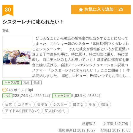
30
お気に入り追加
25
シスターレナに叱られたい！
雛山
ひょんなことから教会の懺悔室の担当をすることになって
しまった、元ヤンキー娘のシスター『幕田玲奈(マクダレナ)』
ことシスターレナ。 そんな彼女が個性的というか正直濃い
迷える子羊達を相手に、時に罵り、時に相談に乗り、時に説
教し、時に突っ込みを入れ導いていく！ 基本的に懺悔室を舞
台に繰り広げる、会話メインのワンシチュエーション説教コ
メディー 『シスターレナに叱られたい！』ここに開幕！！ 作
品完結しました。 感想、レビュー、FA等いつでもお待ちして
おります！ ©雛山 2019/7/28
キャラ文芸
完結
長編
24h.ポイント
0pt
228,744
5,634
位 / 228,744件
位 / 5,634件
小説
キャラ文芸
日常
コメディ
美少女
シスター
修道女
聖女
懺悔
アイドル(ほぼでない)
変人ばっかり
感想数 3
文字数 142,796
最終更新日 2019.10.27
登録日 2019.10.05