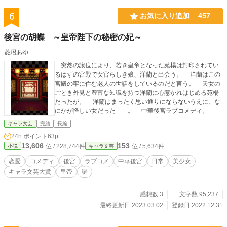
6
お気に入り追加
457
後宮の胡蝶 ～皇帝陛下の秘密の妃～
菱沼あゆ
突然の譲位により、若き皇帝となった苑楊は封印されてい
るはずの宮殿で女官らしき娘、洋蘭と出会う。 洋蘭はこの
宮殿の牢に住む老人の世話をしているのだと言う。 天女の
ごとき外見と豊富な知識を持つ洋蘭に心惹かれはじめる苑楊
だったが。 洋蘭はまったく思い通りにならないうえに、な
にかが怪しい女だった――。 中華後宮ラブコメディ。
キャラ文芸
完結
長編
24h.ポイント
63pt
13,606
153
位 / 228,744件
位 / 5,634件
小説
キャラ文芸
恋愛
コメディ
後宮
ラブコメ
中華後宮
日常
美少女
キャラ文芸大賞
皇帝
謎
感想数 3
文字数 95,237
最終更新日 2023.03.02
登録日 2022.12.31