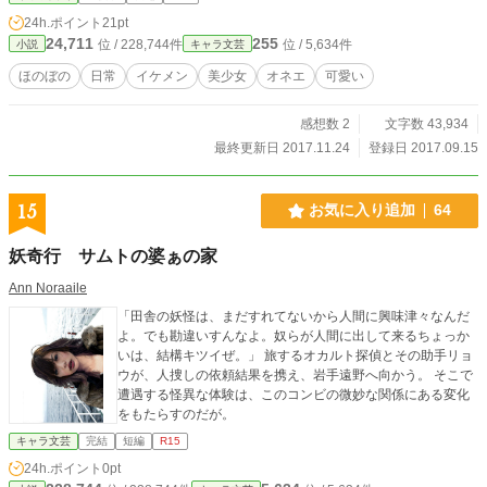
24h.ポイント
21pt
24,711
255
位 / 228,744件
位 / 5,634件
小説
キャラ文芸
ほのぼの
日常
イケメン
美少女
オネエ
可愛い
感想数 2
文字数 43,934
最終更新日 2017.11.24
登録日 2017.09.15
15
お気に入り追加
64
妖奇行 サムトの婆ぁの家
Ann Noraaile
「田舎の妖怪は、まだすれてないから人間に興味津々なんだ
よ。でも勘違いすんなよ。奴らが人間に出して来るちょっか
いは、結構キツイぜ。」 旅するオカルト探偵とその助手リョ
ウが、人捜しの依頼結果を携え、岩手遠野へ向かう。 そこで
遭遇する怪異な体験は、このコンビの微妙な関係にある変化
をもたらすのだが。
キャラ文芸
完結
短編
R15
24h.ポイント
0pt