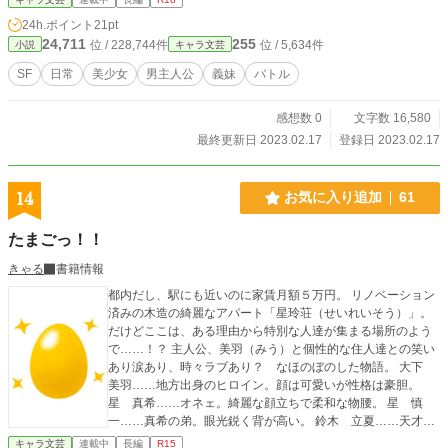
24h.ポイント
21pt
24,711
255
位 / 228,744件
位 / 5,634件
小説
キャラ文芸
SF
日常
美少女
男主人公
義妹
バトル
感想数 0
文字数 16,580
最終更新日 2023.02.17
登録日 2023.02.17
14
お気に入り追加
61
たまごっ！！
きゃる
書籍情報
都内だし、駅にも近いのに家賃月額５万円。 リノベーション
済みの木造の綺麗なアパート「星玲荘（せいれいそう）」。
だけどここは、ある理由から特別な人達が集まる場所のよう
で……！？ 主人公、美羽（みう）と個性的な住人達との笑い
あり涙あり、時々ラブあり？ なほのぼのした物語。 大下
美羽……地方出身のヒロイン。顔は可愛いが性格は豪胆。
星 真希……オネェ。綺麗な顔立ちで柔和な物腰。 星 慎
一……真希の弟。眼光鋭く背が高い。 鈴木 立夏……天才子
役。 及川 龍……スーツアクター。 他、多数。
キャラ文芸
連載中
長編
R15