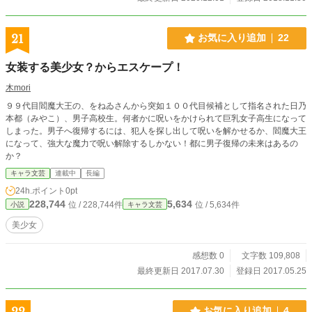
21
お気に入り追加
22
女装する美少女？からエスケープ！
木mori
９９代目閻魔大王の、をねゐさんから突如１００代目候補として指名された日乃
本都（みやこ）、男子高校生。何者かに呪いをかけられて巨乳女子高生になって
しまった。男子へ復帰するには、犯人を探し出して呪いを解かせるか、閻魔大王
になって、強大な魔力で呪い解除するしかない！都に男子復帰の未来はあるの
か？
キャラ文芸
連載中
長編
24h.ポイント
0pt
228,744
5,634
位 / 228,744件
位 / 5,634件
小説
キャラ文芸
美少女
感想数 0
文字数 109,808
最終更新日 2017.07.30
登録日 2017.05.25
22
お気に入り追加
4