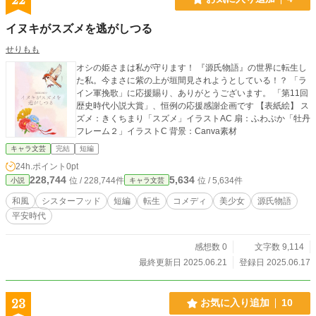
イヌキがスズメを逃がしつる
せりもも
オシの姫さまは私が守ります！ 『源氏物語』の世界に転生し
た私。今まさに紫の上が垣間見されようとしている！？ 「ラ
イン軍挽歌」に応援賜り、ありがとうございます。 「第11回
歴史時代小説大賞」、恒例の応援感謝企画です 【表紙絵】 ス
ズメ：きくちまり「スズメ」イラストAC 扇：ふわぷか「牡丹
フレーム２」イラストC 背景：Canva素材
キャラ文芸
完結
短編
24h.ポイント
0pt
228,744
5,634
位 / 228,744件
位 / 5,634件
小説
キャラ文芸
和風
シスターフッド
短編
転生
コメディ
美少女
源氏物語
平安時代
感想数 0
文字数 9,114
最終更新日 2025.06.21
登録日 2025.06.17
23
お気に入り追加
10