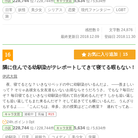
228,744
5,634
位 / 228,744件
位 / 5,634件
小説
キャラ文芸
日常
妖怪
美少女
シリアス
恋愛
現代ファンタジー
LGBT
旅
感想数 0
文字数 24,876
最終更新日 2018.12.09
登録日 2018.11.30
16
お気に入り追加
15
隣に住んでる幼馴染がテレポートしてきて寝てる暇もない！
伊武大我
夜、寝てるとな？ いきなりベッドの中に幼馴染がいるんだよ。 ――羨ましい
って？ そりゃあ彼女も女友達もいないお前ならそうだろうさ。 でもな？毎日だ
ぞ？ 毎日寝てるといきなり幼馴染が現れて目が覚めるんだぞ？ しかも追い返し
ても追い返してもまた来るんだぞ？ そして起きてても横にいるんだ。 うんざり
もするよ…… 「こんにちは、幸多。次の授業はどこの教室？ 連れてってあげ
ようか？」 ほら、また来た―― 小説家になろう、カクヨムにも投稿してます
キャラ文芸
連載中
長編
R15
24h.ポイント
0pt
228,744
5,634
位 / 228,744件
位 / 5,634件
小説
キャラ文芸
幼馴染
日常
超能力
コメディ
美少女
学園