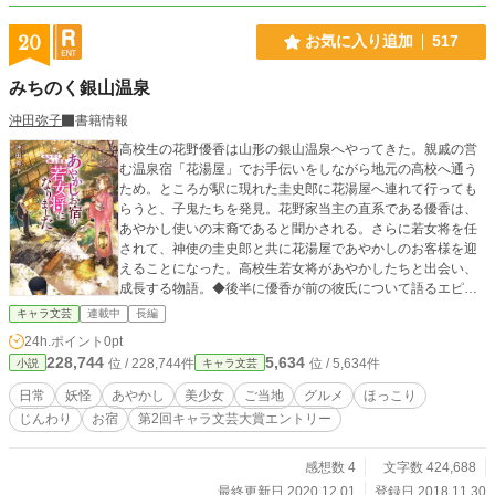
20
お気に入り追加
517
みちのく銀山温泉
沖田弥子
書籍情報
高校生の花野優香は山形の銀山温泉へやってきた。親戚の営
む温泉宿「花湯屋」でお手伝いをしながら地元の高校へ通う
ため。ところが駅に現れた圭史郎に花湯屋へ連れて行っても
らうと、子鬼たちを発見。花野家当主の直系である優香は、
あやかし使いの末裔であると聞かされる。さらに若女将を任
されて、神使の圭史郎と共に花湯屋であやかしのお客様を迎
えることになった。高校生若女将があやかしたちと出会い、
成長する物語。◆後半に優香が前の彼氏について語るエピソ
ードがありますが、私の実体験を交えています。◆第2回キャ
キャラ文芸
連載中
長編
ラ文芸大賞にて、大賞を受賞いたしました。応援ありがとう
24h.ポイント
0pt
ございました！ 2019年7月11日、書籍化されました。
228,744
5,634
位 / 228,744件
位 / 5,634件
小説
キャラ文芸
日常
妖怪
あやかし
美少女
ご当地
グルメ
ほっこり
じんわり
お宿
第2回キャラ文芸大賞エントリー
感想数 4
文字数 424,688
最終更新日 2020.12.01
登録日 2018.11.30