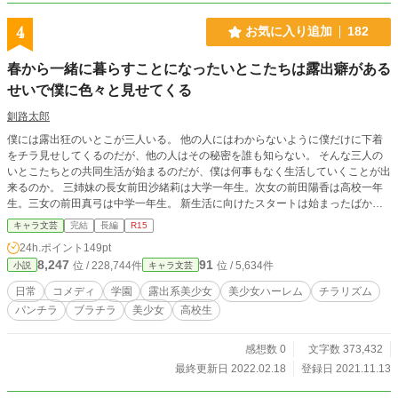
4
お気に入り追加
182
春から一緒に暮らすことになったいとこたちは露出癖がある
せいで僕に色々と見せてくる
釧路太郎
僕には露出狂のいとこが三人いる。 他の人にはわからないように僕だけに下着
をチラ見せしてくるのだが、他の人はその秘密を誰も知らない。 そんな三人の
いとこたちとの共同生活が始まるのだが、僕は何事もなく生活していくことが出
来るのか。 三姉妹の長女前田沙緒莉は大学一年生。次女の前田陽香は高校一年
生。三女の前田真弓は中学一年生。 新生活に向けたスタートは始まったばかり
なのだ。 この作品は「小説家になろう」「カクヨム」「ノベルアッププラ
キャラ文芸
完結
長編
R15
ス」にも投稿しています。
24h.ポイント
149pt
8,247
91
位 / 228,744件
位 / 5,634件
小説
キャラ文芸
日常
コメディ
学園
露出系美少女
美少女ハーレム
チラリズム
パンチラ
ブラチラ
美少女
高校生
感想数 0
文字数 373,432
最終更新日 2022.02.18
登録日 2021.11.13