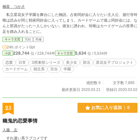
楠富 つかさ
私立星花女子学園を舞台にした物語。占術同好会に入りたい主人公、遊行寺玲
唯は読みが同じ戦術同好会に入ってしまう。カードゲームで遊ぶ同好会には、な
んと部員がたった一人しかいない。彼女に誘われ、玲唯はカードゲームの世界に
足を踏み入れることに。
キャラ文芸
完結
長編
24h.ポイント
0pt
228,744
5,634
位 / 228,744件
位 / 5,634件
小説
キャラ文芸
恋愛
日常
S県東部シリーズ
美少女
部活
星花女子プロジェクト
カードゲーム
残念系
百合
学園
感想数 0
文字数 7,895
最終更新日 2020.03.21
登録日 2020.03.02
25
お気に入り追加
0
幽鬼的恋愛事情
人藤 左
すれ違い系ラブコメです