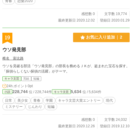
青春
恋愛2020
上、素晴らしいことに世界は一つしかありませんでした)。 ※昼と夜とで世界観
がガラリと変わる恐れがあります。というか変わります。ご注意下さい。 昼は
ギャグやラブコメ成分多め、ときどきシリアスな人間関係。 夜はオカルトやミ
感想数 0
文字数 19,774
ステリー成分多め、ときどきほのぼの。 ……の予定です。 ※寄せ鍋みたいな、
最終更新日 2020.12.02
登録日 2020.01.29
作者のやりたいことを詰め込みまくったハチャメチャな物語ですが、生ぬるい目
で読んで頂けると幸いです。 ※「小説家になろう」さまにて掲載してます。
19
お気に入り追加
2
ウソ発見部
椎名 富比路
ウソを見破る部活「ウソ発見部」の部長を務めるＪＫが、盗まれた宝石を探す。
「探偵らしくない探偵の活躍」がテーマ。
キャラ文芸
完結
短編
24h.ポイント
0pt
228,744
5,634
位 / 228,744件
位 / 5,634件
小説
キャラ文芸
日常
美少女
青春
学園
キャラ文芸大賞エントリー
現代
ミステリー
じんわり
短編
感想数 0
文字数 24,032
最終更新日 2020.12.26
登録日 2019.12.10