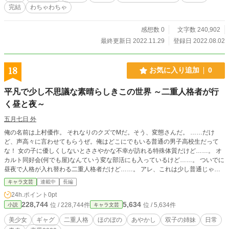
ます。なお、作中の挿絵も筆者が描いています。
完結
わちゃわちゃ
感想数 0
文字数 240,902
最終更新日 2022.11.29
登録日 2022.08.02
18
お気に入り追加
0
平凡で少し不思議な素晴らしきこの世界 ～二重人格者が行
く昼と夜～
五月七日 外
俺の名前は上村優作。 それなりのクズでMだ。そう、変態さんだ。 ……だけ
ど、声高々に言わせてもらうぜ。俺はどこにでもいる普通の男子高校生だって
な！ 女の子に優しくしないとささやかな不幸が訪れる特殊体質だけど……。 オ
カルト同好会(何でも屋)なんていう変な部活にも入っているけど……。 ついでに
昼夜で人格が入れ替わる二重人格者だけど……。 アレ、これは少し普通じゃな
いような……？ 僕の名はアラタ。 かつて神様や魑魅魍魎、怪異なんて呼ばれた
キャラ文芸
連載中
長編
存在──ヴィジターの相談役をしている。 声を大にしては言えないけど……僕は
24h.ポイント
0pt
少し変わっている。 ヴィジターを見ることもできるし触ることもできる。 女の
228,744
5,634
位 / 228,744件
位 / 5,634件
小説
キャラ文芸
子に優しくしないといけない呪いもかけられている。 陽の沈んだ夜にしか生き
ることができない。 アレ、これは少しどころではないような……？ これは、そ
美少女
ギャグ
二重人格
ほのぼの
あやかし
双子の姉妹
日常
んな二人を主人公とした平凡で少し変わった不思議な物語である(物語の都合