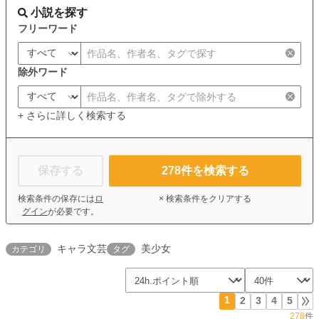
小説を探す
フリーワード
除外ワード
+ さらに詳しく検索する
保存する
278
件を検索する
検索条件の保存には
ロ
× 検索条件をクリアする
グイン
が必要です。
キャラ文芸
美少女
カテゴリ
タグ
1
2
3
4
5
278
件