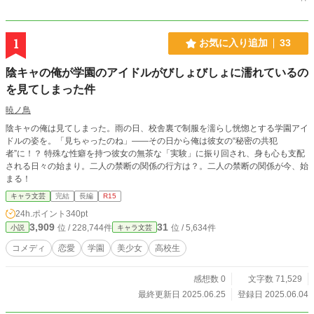
1
お気に入り追加
33
陰キャの俺が学園のアイドルがびしょびしょに濡れているの
を見てしまった件
暁ノ鳥
陰キャの俺は見てしまった。雨の日、校舎裏で制服を濡らし恍惚とする学園アイ
ドルの姿を。「見ちゃったのね」――その日から俺は彼女の“秘密の共犯
者”に！？ 特殊な性癖を持つ彼女の無茶な「実験」に振り回され、身も心も支配
される日々の始まり。二人の禁断の関係の行方は？。二人の禁断の関係が今、始
まる！
キャラ文芸
完結
長編
R15
24h.ポイント
340pt
3,909
31
位 / 228,744件
位 / 5,634件
小説
キャラ文芸
コメディ
恋愛
学園
美少女
高校生
感想数 0
文字数 71,529
最終更新日 2025.06.25
登録日 2025.06.04