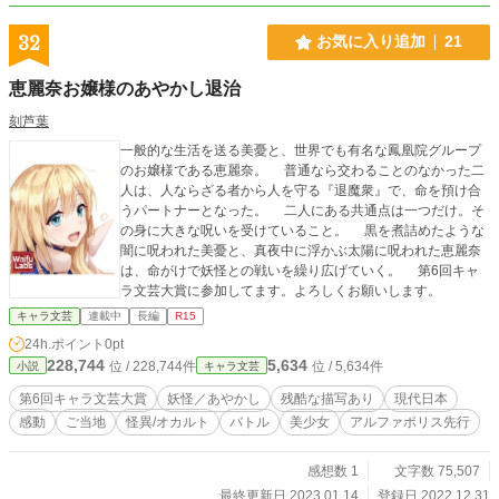
32
お気に入り追加
21
恵麗奈お嬢様のあやかし退治
刻芦葉
一般的な生活を送る美憂と、世界でも有名な鳳凰院グループ
のお嬢様である恵麗奈。 普通なら交わることのなかった二
人は、人ならざる者から人を守る『退魔衆』で、命を預け合
うパートナーとなった。 二人にある共通点は一つだけ。そ
の身に大きな呪いを受けていること。 黒を煮詰めたような
闇に呪われた美憂と、真夜中に浮かぶ太陽に呪われた恵麗奈
は、命がけで妖怪との戦いを繰り広げていく。 第6回キャ
ラ文芸大賞に参加してます。よろしくお願いします。
キャラ文芸
連載中
長編
R15
24h.ポイント
0pt
228,744
5,634
位 / 228,744件
位 / 5,634件
小説
キャラ文芸
第6回キャラ文芸大賞
妖怪／あやかし
残酷な描写あり
現代日本
感動
ご当地
怪異/オカルト
バトル
美少女
アルファポリス先行
感想数 1
文字数 75,507
最終更新日 2023.01.14
登録日 2022.12.31