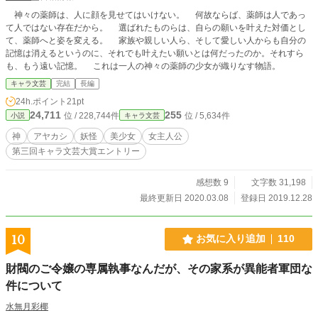
神々の薬師は、人に顔を見せてはいけない。 何故ならば、薬師は人であっ
て人ではない存在だから。 選ばれたものらは、自らの願いを叶えた対価とし
て、薬師へと姿を変える。 家族や親しい人ら、そして愛しい人からも自分の
記憶は消えるというのに、それでも叶えたい願いとは何だったのか。それすら
も、もう遠い記憶。 これは一人の神々の薬師の少女が織りなす物語。
キャラ文芸
完結
長編
24h.ポイント
21pt
24,711
255
位 / 228,744件
位 / 5,634件
小説
キャラ文芸
神
アヤカシ
妖怪
美少女
女主人公
第三回キャラ文芸大賞エントリー
感想数 9
文字数 31,198
最終更新日 2020.03.08
登録日 2019.12.28
10
お気に入り追加
110
財閥のご令嬢の専属執事なんだが、その家系が異能者軍団な
件について
水無月彩椰