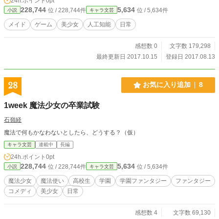
24h.ポイント
0pt
す。Shirobako的なものを書きたかったんです。
228,744
5,634
位 / 228,744件
位 / 5,634件
小説
キャラ文芸
メイド
ゲーム
美少女
人工知能
日常
感想数 0
文字数 179,298
最終更新日 2017.10.15
登録日 2017.08.13
28
お気に入り追加
8
1week 魔法少女の卒業試験
石嶺経
魔法で何もかなわないとしたら、どうする？（仮）
キャラ文芸
連載中
長編
24h.ポイント
0pt
228,744
5,634
位 / 228,744件
位 / 5,634件
小説
キャラ文芸
魔法少女
魔法使い
高校生
学園
学園ファンタジー
ファンタジー
コメディ
美少女
日常
感想数 4
文字数 69,130