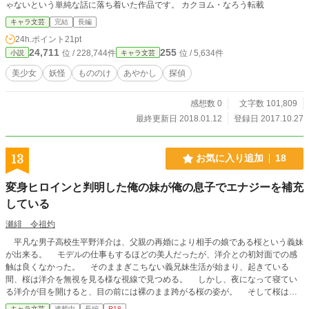
ゃないという単純な話に落ち着いた作品です。 カクヨム・なろう転載
キャラ文芸
完結
長編
24h.ポイント
21pt
24,711
255
位 / 228,744件
位 / 5,634件
小説
キャラ文芸
美少女
妖怪
もののけ
あやかし
探偵
感想数 0
文字数 101,809
最終更新日 2018.01.12
登録日 2017.10.27
13
お気に入り追加
18
変身ヒロインと判明した俺の妹が俺の息子でエナジーを補充
している
瀬緋 令祖灼
平凡な男子高校生平野洋介は、父親の再婚により相手の娘である桜という義妹
が出来る。 モデルの仕事もするほどの美人だったが、洋介との初対面での感
触は良くなかった。 そのままぎこちない義兄妹生活が始まり、起きている
間、桜は洋介を無視を見る様な視線で見つめる。 しかし、夜になって寝てい
る洋介が目を開けると、目の前には裸のまま跨がる桜の姿が。 そして桜は洋
介の息子を扱き、自分に入れようとする
キャラ文芸
連載中
長編
R18