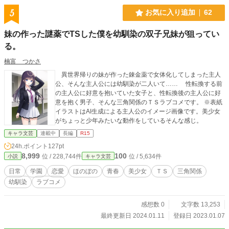
5
お気に入り追加
62
妹の作った謎薬でTSした僕を幼馴染の双子兄妹が狙ってい
る。
楠富 つかさ
異世界帰りの妹が作った錬金薬で女体化してしまった主人
公、そんな主人公には幼馴染が二人いて…… 性転換する前
の主人公に好意を抱いていた女子と、性転換後の主人公に好
意を抱く男子、そんな三角関係のＴＳラブコメです。 ※表紙
イラストはAI生成による主人公のイメージ画像です。美少女
がちょっと少年みたいな動作をしているそんな感じ。
キャラ文芸
連載中
長編
R15
24h.ポイント
127pt
8,999
100
位 / 228,744件
位 / 5,634件
小説
キャラ文芸
日常
学園
恋愛
ほのぼの
青春
美少女
ＴＳ
三角関係
幼馴染
ラブコメ
感想数 0
文字数 13,253
最終更新日 2024.01.11
登録日 2023.01.07