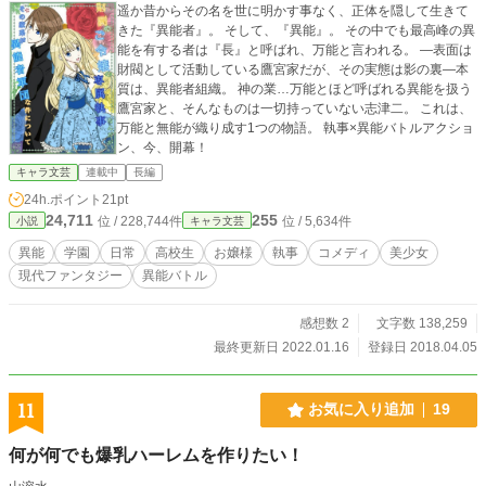
遥か昔からその名を世に明かす事なく、正体を隠して生きて
きた『異能者』。 そして、『異能』。 その中でも最高峰の異
能を有する者は『長』と呼ばれ、万能と言われる。 ―表面は
財閥として活動している鷹宮家だが、その実態は影の裏―本
質は、異能者組織。 神の業…万能とほど呼ばれる異能を扱う
鷹宮家と、そんなものは一切持っていない志津二。 これは、
万能と無能が織り成す1つの物語。 執事×異能バトルアクショ
ン、今、開幕！
キャラ文芸
連載中
長編
24h.ポイント
21pt
24,711
255
位 / 228,744件
位 / 5,634件
小説
キャラ文芸
異能
学園
日常
高校生
お嬢様
執事
コメディ
美少女
現代ファンタジー
異能バトル
感想数 2
文字数 138,259
最終更新日 2022.01.16
登録日 2018.04.05
11
お気に入り追加
19
何が何でも爆乳ハーレムを作りたい！