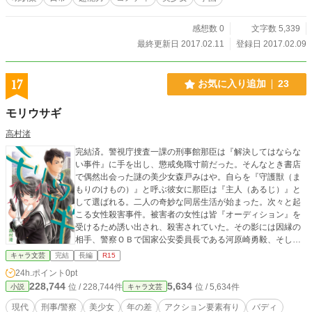
感想数 0
文字数 5,339
最終更新日 2017.02.11
登録日 2017.02.09
17
お気に入り追加
23
モリウサギ
高村渚
完結済。警視庁捜査一課の刑事館那臣は『解決してはならな
い事件』に手を出し、懲戒免職寸前だった。そんなとき書店
で偶然出会った謎の美少女森戸みはや。自らを『守護獣（ま
もりのけもの）』と呼ぶ彼女に那臣は『主人（あるじ）』と
して選ばれる。二人の奇妙な同居生活が始まった。次々と起
こる女性殺害事件。被害者の女性は皆『オーディション』を
受けるため誘い出され、殺害されていた。その影には因縁の
相手、警察ＯＢで国家公安委員長である河原崎勇毅、そして
その息子の河原崎尚毅の存在が……？「もう一度、奴らを追
キャラ文芸
完結
長編
R15
う」「主人の望むものすべてを捧げるのが守護獣ですから」
24h.ポイント
0pt
那臣とみはや、そしてその仲間たちは河原崎親子の牙城を崩
228,744
5,634
位 / 228,744件
位 / 5,634件
小説
キャラ文芸
せるのか……？同人誌として6冊にわたり発行されたものに加
筆修正しました。小説家になろう・カクヨムにも投稿してい
現代
刑事/警察
美少女
年の差
アクション要素有り
バディ