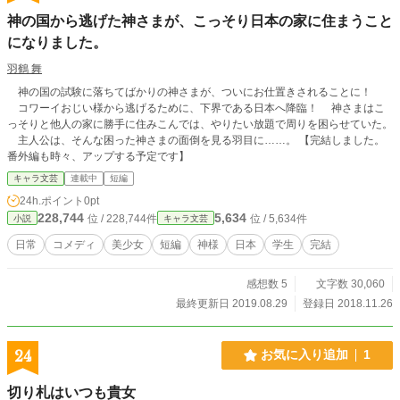
神の国から逃げた神さまが、こっそり日本の家に住まうこと
になりました。
羽鶴 舞
神の国の試験に落ちてばかりの神さまが、ついにお仕置きされることに！
コワーイおじい様から逃げるために、下界である日本へ降臨！ 神さまはこ
っそりと他人の家に勝手に住みこんでは、やりたい放題で周りを困らせていた。
主人公は、そんな困った神さまの面倒を見る羽目に……。 【完結しました。
番外編も時々、アップする予定です】
キャラ文芸
連載中
短編
24h.ポイント
0pt
228,744
5,634
位 / 228,744件
位 / 5,634件
小説
キャラ文芸
日常
コメディ
美少女
短編
神様
日本
学生
完結
感想数 5
文字数 30,060
最終更新日 2019.08.29
登録日 2018.11.26
24
お気に入り追加
1
切り札はいつも貴女