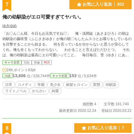
7
お気に入り追加
302
俺の幼馴染がエロ可愛すぎてヤバい。
ゆきゆめ
「お〇ん〇ん様、今日もお元気ですね♡」 俺・浅間紘（あさまひろ）の朝は
幼馴染の藤咲雪（ふじさきゆき）が俺の朝〇ちしたムスコとお喋りをしているの
を目撃することから始まる。 何を言っているか分からないと思うが安心して
くれ。俺も全くもってわからない。 わかることと言えばただひとつ。 それ
は、俺の幼馴染は最高にエロ可愛いってこと。 毎日毎日、雪（ゆき）にあれ
やこれやと弄られまくるのは疲れるけれど、なんやかんや楽しくもあって。
キャラ文芸
完結
長編
R15
そしてやっぱり思うことは、俺の幼馴染は最高にエロ可愛いということ。 こ
24h.ポイント
63pt
れはたぶん、ツッコミ待ちで弄りたがりやの幼馴染と、そんな彼女に振り回され
13,606
153
位 / 228,744件
位 / 5,634件
小説
キャラ文芸
まくりでツッコミまくりな俺の、青春やラブがあったりなかったりもする感じの
日常コメディだ。（ツッコミはえっちな言葉ではないです）
日常
コメディ
学園
美少女
銀髪ヒロイン
変態
幼馴染
ライトノベル
からかい
純愛
感想数 4
文字数 181,740
最終更新日 2020.12.24
登録日 2020.03.22
8
お気に入り追加
7