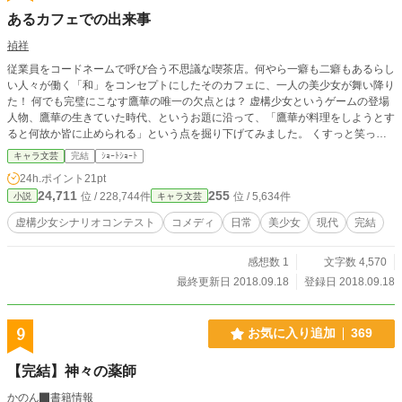
あるカフェでの出来事
禎祥
従業員をコードネームで呼び合う不思議な喫茶店。何やら一癖も二癖もあるらし
い人々が働く「和」をコンセプトにしたそのカフェに、一人の美少女が舞い降り
た！ 何でも完璧にこなす鷹華の唯一の欠点とは？ 虚構少女というゲームの登場
人物、鷹華の生きていた時代、というお題に沿って、「鷹華が料理をしようとす
ると何故か皆に止められる」という点を掘り下げてみました。 くすっと笑って
いただけたら嬉しいです。 因みに原作ゲームの世界観は以下の通り。 ■世界観
キャラ文芸
完結
ｼｮｰﾄｼｮｰﾄ
舞台は動植物が絶滅し、資源が枯渇し、海も枯れた世界。 荒廃した世界で娯楽
24h.ポイント
21pt
を求めた人類は五感を｢錯覚｣させる装置『E.G.O』を開発した。 ある日、突如
24,711
255
位 / 228,744件
位 / 5,634件
小説
キャラ文芸
『E.G.O』が機能を停止した。 その原因を探るべく、兵器データと、 かつて実
在した人間の少女人格データを融合させた 『仮想兵器』とともに立ち上がる！
虚構少女シナリオコンテスト
コメディ
日常
美少女
現代
完結
■仮想兵器とは 『兵器のデータ』と『かつて実在した人間の少女のデータ』を融
合し作り出された兵器。 自我を持ち、迫り来る敵と戦う。 兵器との融合の際
感想数 1
文字数 4,570
に、人間であったときの記憶の大半を失っているが、 一部をおぼろげながら覚
えている。 そのため、サイボーグなどとは異なり、口調、振る舞い、性格に個
最終更新日 2018.09.18
登録日 2018.09.18
性がある。 ゲーム中に登場するキーアイテムを使用することで、 人間であった
ときの記憶を垣間見ることができる。
9
お気に入り追加
369
【完結】神々の薬師
かのん
書籍情報