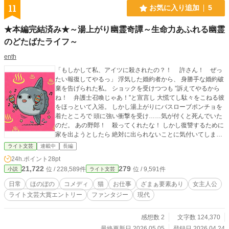
11
お気に入り追加
5
★本編完結済み★～湯上がり幽霊奇譚～生命力あふれる幽霊
のどたばたライフ～
enth
「もしかして私、アイツに殺されたの？！ 許さん！ ぜっ
たい報復してやるっ」 浮気した婚約者から、 身勝手な婚約破
棄を告げられた私。 ショックを受けつつも ”訴えてやるから
ね！ 弁護士召喚じゃあ！”と宣言し 大慌てし駄々をこねる彼
をほっといて入浴。 しかし湯上がりにバスローブポンチョを
着たところで 頭に強い衝撃を受け……気が付くと死んでいた
のだ。 あの野郎！ 殺ってくれたな！ しかし復讐するために
家を出ようとしたら 絶対に出られないことに気付いてしま
う。 私は、このお風呂場の地縛霊になってしまったらしい。
ライト文芸
連載中
長編
さらに大問題なのは私の姿だ。 着ていたのは、おふざけとダ
24h.ポイント
28pt
サさの極みのようなデザインの バスローブポンチョだったの
21,722
279
位 / 228,589件
位 / 9,591件
小説
ライト文芸
だ。 怒りと憎しみを、羞恥が軽々と超えるくらいの。 あ
あ……着替えたい！ 外に出たい！ あいつに報復したい！ そ
日常
ほのぼの
コメディ
猫
お仕事
ざまぁ要素あり
女主人公
う願い、七転八倒しながらも 前向きでアグレッシブな生命力
ライト文芸大賞エントリー
ファンタジー
現代
あふれる幽霊の物語です。 残酷な表現も、怖さはほとんどあ
りません。 楽しんでいただけたら幸いに存じます。
感想数 2
文字数 124,370
最終更新日 2026.05.05
登録日 2026.04.24