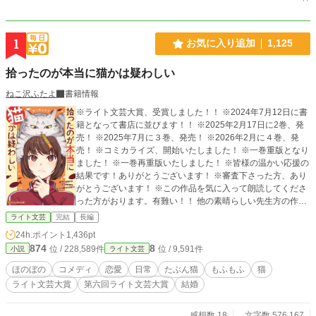
1
お気に入り追加
1,125
拾ったのが本当に猫かは疑わしい
ねこ沢ふたよ
書籍情報
※ライト文芸大賞、受賞しました！！ ※2024年7月12日に書
籍となって書店に並びます！！ ※2025年2月17日に2巻、発
売！ ※2025年7月に３巻、発売！ ※2026年2月に４巻、発
売！ ※コミカライズ、開始いたしました！ ※一巻重版となり
ました！ ※一巻再重版いたしました！ ※皆様の温かい応援の
結果です！ありがとうございます！ ※審査下さった方、あり
がとうございます！ ※この作品を気に入って朗読してくださ
った方がおります。有難い！！ 他の素晴らしい先生方の作品
の末席で、この作品も朗読劇で音声で楽しめます 「ある日の
ライト文芸
完結
長編
役者たちの自主練」(ある自) 一話から五話(第５８回) https://t
24h.ポイント
1,436pt
witter.com/aruji_player/status/1629493713436299269 六話か
874
8
位 / 228,589件
位 / 9,591件
小説
ライト文芸
ら十話(第６１回) https://twitter.com/aruji_player/status/16497
86621708083201 ※もうひと方、別の方。sekaさん！ TikTo
ほのぼの
コメディ
恋愛
日常
たぶん猫
もふもふ
猫
kで五万再生だそうです！すごい努力家の方！ https://www.tikt
ライト文芸大賞
第六回ライト文芸大賞
結婚
ok.com/@sekai_heiwa258/video/7227757278701604114
【紹介】 七年付き合った彼氏の浮気が発覚して、右ストレー
トでぶん殴って別れた悲しい雨の夜。電柱の傍に落ちていた
感想数 18
文字数 576,167