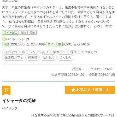
三池このみ
大学一年生の舞空奏（マイゾラカナタ）は、優柔不断で物事を決めきれない自分
にコンプレックスを抱きつつも日々を過ごしていた。大学生として自分が何をす
るべきかわからず、とりあえずアルバイトの面接を受けに行くも、落ちてしま
う。 落ち込んだ舞空は、自分が考えて行動しようとするとうまくいかないの
で、次に誰かが自分に命令してきたらそれに従おうと決意する。その時、舞空よ
り数歳年上の男、宗谷景一（ソウヤカゲイチ）に呼び止められる。 宗谷はビル
ライト文芸
完結
長編
の一室で舞空を子猫・アーニャと成猫・ゴローに引き合わせる。アーニャが舞空
24h.ポイント
0pt
に抵抗を示さない様を見て、宗谷は舞空に合格だと告げた。宗谷は条件に合うア
228,589
9,591
位 / 228,589件
位 / 9,591件
小説
ライト文芸
ルバイトを探して舞空に声をかけたのだ。 宗谷が舞空をアルバイトとして雇っ
たのは、宗谷がオーナーを務める猫カフェで働いて貰う為だった。※タイトル通
ほのぼの
猫
シリアスあり
猫カフェ
現代
お仕事もの
りの保護猫カフェになるのは５章目からになります。
保護猫カフェ
保護猫
もふもふ
じんわり
感想数 1
文字数 106,680
最終更新日 2024.04.20
登録日 2024.04.20
17
お気に入り追加
3
イシャータの受難
ペイザンヌ
猫を愛する全ての方に捧げる猫目線からの物語です──１話