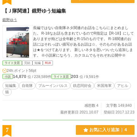
【Ｊ隊関連】鏡野ゆう短編集
鏡野ゆう
長編ではない自衛隊ネタ関連のお話をこちらにまとめまし
た。 R-18なお話も含まれているのでR指定は【R-18】にして
ありますが殆どは全年齢とR-15のものです。 R-18関連のお
話にはそれっぽい描写があるお話は☆、そのものがあるお話
は★をつけてあります。 新しいネタを思いついたら追加しま
す。 ※小説家になろう、カクヨムでもそれぞれ公開中※
ライト文芸
完結
短編
R18
24h.ポイント
56pt
14,870
203
位 / 228,589件
位 / 9,591件
小説
ライト文芸
短編集
自衛隊
ブルーインパルス
鉄恋同好会
米国海軍
アヒル
猫
感想数 4
文字数 149,840
最終更新日 2021.10.07
登録日 2017.12.23
7
お気に入り追加
4