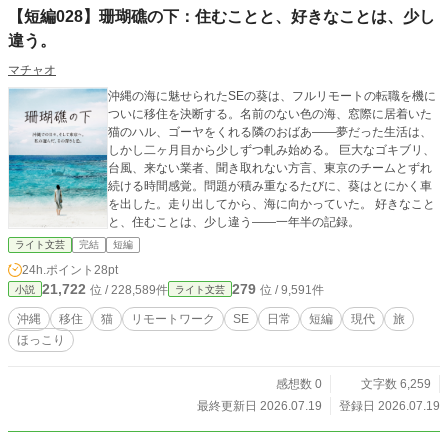
【短編028】珊瑚礁の下：住むことと、好きなことは、少し
違う。
マチャオ
沖縄の海に魅せられたSEの葵は、フルリモートの転職を機に
ついに移住を決断する。名前のない色の海、窓際に居着いた
猫のハル、ゴーヤをくれる隣のおばあ——夢だった生活は、
しかし二ヶ月目から少しずつ軋み始める。 巨大なゴキブリ、
台風、来ない業者、聞き取れない方言、東京のチームとずれ
続ける時間感覚。問題が積み重なるたびに、葵はとにかく車
を出した。走り出してから、海に向かっていた。 好きなこと
と、住むことは、少し違う——一年半の記録。
ライト文芸
完結
短編
24h.ポイント
28pt
21,722
279
位 / 228,589件
位 / 9,591件
小説
ライト文芸
沖縄
移住
猫
リモートワーク
SE
日常
短編
現代
旅
ほっこり
感想数 0
文字数 6,259
最終更新日 2026.07.19
登録日 2026.07.19