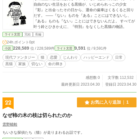
自由のない生活をおくる黒猫が、いじめられっこの少女
『彩』と出会ったその日から、運命の歯車はくるくると回り
だす。 ――『ない』ものを『ある』ことにはできないし、
『ある』ものも『ない』ことにはできないんだよ。 すべてが
叶う鈴とひきかえに、『特別』をなくした黒猫の物語。
ライト文芸
完結
長編
24h.ポイント
0pt
228,589
9,591
位 / 228,589件
位 / 9,591件
小説
ライト文芸
現代ファンタジー
猫
恋愛
じんわり
ハッピーエンド
日常
黒猫
家族
切ない
命の輝き
感想数 0
文字数 112,532
最終更新日 2023.04.30
登録日 2023.04.30
22
お気に入り追加
1
なぜ柿の木の枝は切られたのか
雲野蜻蛉
ちいさな探偵たち（猫）が走りまわるお話です。