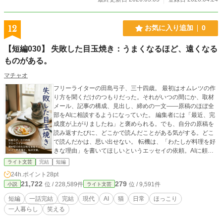
12
お気に入り追加
0
【短編030】 失敗した目玉焼き：うまくなるほど、遠くなる
ものがある。
マチャオ
フリーライターの田島弓子、三十四歳。 最初はオムレツの作
り方を聞くだけのつもりだった。それがいつの間にか、取材
メール、記事の構成、見出し、締めの一文——原稿のほぼ全
部をAIに相談するようになっていた。 編集者には「最近、完
成度が上がりましたね」と褒められる。でも、自分の原稿を
読み返すたびに、どこかで読んだことがある気がする。どこ
で読んだかは、思い出せない。 転機は、「わたしが料理を好
きな理由」を書いてほしいというエッセイの依頼。AIに頼ん
で出てきた文章は、読みやすくて、まとまっていて——完全
ライト文芸
完結
短編
に、嘘だった。 笑えて、ちょっと怖くて、最後に少しだけ温
24h.ポイント
28pt
かい。AIと人間と、玄関先の猫と、書くことの話。
21,722
279
位 / 228,589件
位 / 9,591件
小説
ライト文芸
短編
一話完結
完結
現代
AI
猫
日常
ほっこり
一人暮らし
笑える