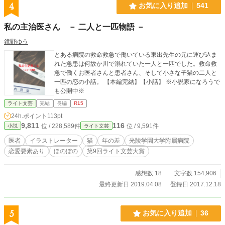
4
お気に入り追加
541
私の主治医さん － 二人と一匹物語 －
鏡野ゆう
とある病院の救命救急で働いている東出先生の元に運び込ま
れた急患は何故か川で溺れていた一人と一匹でした。救命救
急で働くお医者さんと患者さん、そして小さな子猫の二人と
一匹の恋の小話。 【本編完結】【小話】 ※小説家になろうで
も公開中※
ライト文芸
完結
長編
R15
24h.ポイント
113pt
9,811
116
位 / 228,589件
位 / 9,591件
小説
ライト文芸
医者
イラストレーター
猫
年の差
光陵学園大学附属病院
恋愛要素あり
ほのぼの
第9回ライト文芸大賞
感想数 18
文字数 154,906
最終更新日 2019.04.08
登録日 2017.12.18
5
お気に入り追加
36