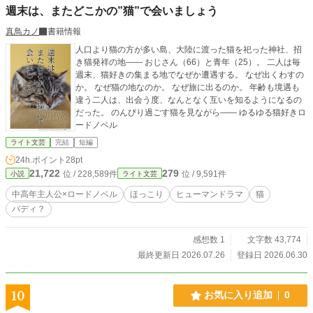
週末は、またどこかの”猫”で会いましょう
真鳥カノ
書籍情報
人口より猫の方が多い島、大陸に渡った猫を祀った神社、招
き猫発祥の地―― おじさん（66）と青年（25）。 二人は毎
週末、猫好きの集まる地でなぜか遭遇する。 なぜ出くわすの
か。 なぜ猫の地なのか。 なぜ旅に出るのか。 年齢も境遇も
違う二人は、出会う度、なんとなく互いを知るようになるの
だった。 のんびり過ごす猫を見ながら―― ゆるゆる猫好きロ
ードノベル
ライト文芸
完結
短編
24h.ポイント
28pt
21,722
279
位 / 228,589件
位 / 9,591件
小説
ライト文芸
中高年主人公×ロードノベル
ほっこり
ヒューマンドラマ
猫
バディ？
感想数 1
文字数 43,774
最終更新日 2026.07.26
登録日 2026.06.30
10
お気に入り追加
0