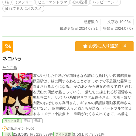
猫
ミステリー
ヒューマンドラマ
心の洗濯
ハッピーエンド
疲れてる人にオススメ
感想数 0
文字数 10,934
最終更新日 2024.08.31
登録日 2024.07.07
24
お気に入り追加
4
ネコハラ
たらこ飴
ぼんやりした性格だが猫好きなら誰にも負けない図書館員藤
原凪砂は、猫に関するあることがきっかけで不思議な霊障に
悩まされるようになる。 そのあとから彼女の周りで猫と通じ
る沢山の偶然が起こっていく。 猫たちに揉まれる頑固爺さん
鬼瓦善二と、サバサバ系猫好きマダム道子さん、大胆不敵な
大阪のおばちゃん存田さん、ギャルの保護猫活動家真琴さん
などなど。 個性的な人々と猫たちが送る、ハートフルで笑え
るネコメディ小説参上！ ※猫がたくさん出てきて、名前を覚
えるのが大変だと思いますので、最初と途中名前と特徴を記
ライト文芸
完結
長編
した紹介を挟んでいます。
24h.ポイント
0pt
228,589
9,591
位 / 228,589件
位 / 9,591件
小説
ライト文芸