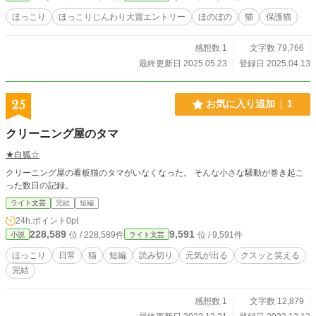
ほっこり
ほっこりじんわり大賞エントリー
ほのぼの
猫
保護猫
感想数 1
文字数 79,766
最終更新日 2025.05.23
登録日 2025.04.13
25
お気に入り追加
1
クリーニング屋のタマ
★白狐☆
クリーニング屋の看板猫のタマがいなくなった。 そんな小さな騒動が巻き起こ
った数日の記録。
ライト文芸
完結
短編
24h.ポイント
0pt
228,589
9,591
位 / 228,589件
位 / 9,591件
小説
ライト文芸
ほっこり
日常
猫
短編
読み切り
元気が出る
クスッと笑える
完結
感想数 1
文字数 12,879