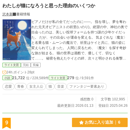
わたしが猫になろうと思った理由のいくつか
沢本新
書籍情報
ピアノだけが私の全てだったのに――。 指を壊し、夢を奪わ
れた元天才ピアニストの祈里(いのり)。絶望の中、神社の奥で
出会ったのは、美しい投球フォームを持つ謎の少年ケイだっ
た。 だが、その出会いが運命を変える。 気まぐれな〈魔女〉
と名乗る猫・ムーンの魔法で、祈里はケイと共に、猫の姿に
変えられてしまった。 人間に戻るため、〈魔女〉を探す奇妙
な旅が始まる。 猫の世界は過酷で、優しくて、切なく
て……。 秘密を抱えたケイとの絆、次々と明かされる衝撃の
真実。 旅の果てに祈里が見つける、本当に大切なものとは？
ライト文芸
完結
長編
これは、失ったものを取り戻し、本当の自分を見つけるまで
24h.ポイント
28pt
の、不思議で、少しだけ涙する再生の物語。
21,722
279
位 / 228,589件
位 / 9,591件
小説
ライト文芸
恋愛
青春
女主人公
猫
音楽
ファンタジー要素あり
感想数 0
文字数 102,995
最終更新日 2026.01.13
登録日 2025.04.26
9
お気に入り追加
6