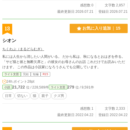
感想数 0
文字数 2,857
最終更新日 2026.07.21
登録日 2026.07.21
13
お気に入り追加
15
シオン
ちくわぶ（まるどらむぎ）
私には人生から消したい人間がいる。 だから私は、秋になるとおはぎを作る。
「サビ猫と彼と無断欠席と」の彼女のお母さんのお話 これだけでお読みいただ
けます。 この作品は小説家になろうさんでも公開しています。
ライト文芸
完結
短編
R15
24h.ポイント
28pt
21,722
279
位 / 228,589件
位 / 9,591件
小説
ライト文芸
日常
切ない
猫
親子
クズ男
感想数 1
文字数 2,333
最終更新日 2022.04.22
登録日 2022.04.22