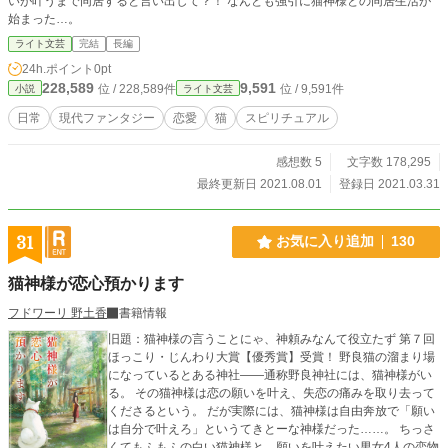
いが叶うまで同居すると言い出して？！ なんとも強引に猫神様との同居生活が
始まった…。
ライト文芸
完結
長編
24h.ポイント
0pt
228,589
9,591
位 / 228,589件
位 / 9,591件
小説
ライト文芸
日常
現代ファンタジー
恋愛
猫
スピリチュアル
感想数 5
文字数 178,295
最終更新日 2021.08.01
登録日 2021.03.31
31
お気に入り追加
130
猫神様が恋心預かります
フドワーリ 野土香
書籍情報
旧題：猫神様の言うことにゃ、神頼みなんて役立たず 第７回
ほっこり・じんわり大賞【優秀賞】受賞！ 野良猫の溜まり場
になっているとある神社――通称野良神社には、猫神様がい
る。 その猫神様は恋の願いを叶え、失恋の痛みを取り去って
くださるという。 だが実際には、猫神様は自由奔放で「願い
は自分で叶えろ」というてきとーな神様だった……。 ちっさ
くてもふもふの白い猫神様と、願いを叶えたい男女4人の恋物