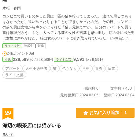
木桜 春雨
コンビニで買いものをした男は一匹の猫を拾ってしまった。 連れて帰るつもり
はなかったが、追い払ったりすることができなかったのだ。 その日、コンビニ
の前で男は女性から声をかけられた「猫、元気ですか」 自分のアパートで買う
事は無理だろう、ふと、入ってくる前の女性の言葉を思い出し、店の外に出た男
は女性に声をかけた。 猫は女のアパートに引き取られていった、いや猫だけで
はない、男もだ。 アパートには色々と事情のある、変わった人達が住んでい
ライト文芸
連載中
短編
た。
24h.ポイント
0pt
228,589
9,591
位 / 228,589件
位 / 9,591件
小説
ライト文芸
アパート
人生不適格者
猫
色々な人
再生
青春
日常
ライト文芸
感想数 0
文字数 7,450
最終更新日 2024.03.05
登録日 2024.03.04
29
お気に入り追加
1
海辺の喫茶店には猫がいる
るいす