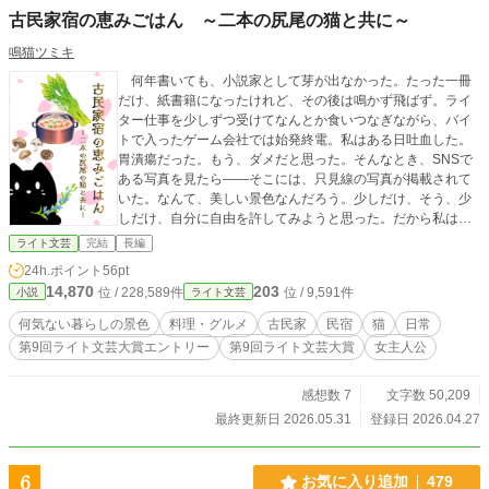
古民家宿の恵みごはん ～二本の尻尾の猫と共に～
鳴猫ツミキ
何年書いても、小説家として芽が出なかった。たった一冊
だけ、紙書籍になったけれど、その後は鳴かず飛ばず。ライ
ター仕事を少しずつ受けてなんとか食いつなぎながら、バイ
トで入ったゲーム会社では始発終電。私はある日吐血した。
胃潰瘍だった。もう、ダメだと思った。そんなとき、SNSで
ある写真を見たら――そこには、只見線の写真が掲載されて
いた。なんて、美しい景色なんだろう。少しだけ、そう、少
しだけ、自分に自由を許してみようと思った。だから私は、
僅かなお金を手に、福島県只見町の古民家を改装したという
ライト文芸
完結
長編
民宿・ねこまたへと訪れた。そこには二本の尾がある猫がい
24h.ポイント
56pt
た。これは、猫と民宿と私のお話。※都会に疲れた女性が癒
14,870
203
位 / 228,589件
位 / 9,591件
小説
ライト文芸
やされていく物語です。（実在の土地をモデルにしています
が、実在の物事には無関係のフィクションです）
何気ない暮らしの景色
料理・グルメ
古民家
民宿
猫
日常
第9回ライト文芸大賞エントリー
第9回ライト文芸大賞
女主人公
感想数 7
文字数 50,209
最終更新日 2026.05.31
登録日 2026.04.27
6
お気に入り追加
479