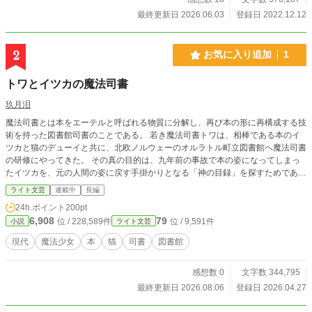
猫らしき物体を拾います。 猫だ。うん。猫だと思おう。
最終更新日 2026.06.03
登録日 2022.12.12
《あらすじ》※ネタばれ注意！！ 七年付き合った彼氏に浮
気された。相手は、なんと同じ部署の後輩、幸恵。そりゃ、
幸恵は可愛い。そして、二十九歳の私違って、入社二年目の
2
お気に入り追加
1
幸恵は若い。だけれども、酷い。だって、今日は、私の誕生
日なのだ。それなのに、その誕生日の祝いはドタキャンし
トワとイツカの魔法司書
て、幸恵とホテルで食事の予定？ はあ？ なめているの？
私、本田薫は、思いっきり彼氏の顔面に右ストレートを食
玖月泪
らわしてやったのだ。 その、苦く悲しい夜に神様がくれた
魔法司書とは本をエーテルと呼ばれる物質に分解し、再び本の形に再構成する技
のは、一匹の生意気な毛むくじゃら。本人は猫だと言い張っ
術を持った図書館司書のことである。 若き魔法司書トワは、相棒である本のイ
ているけれども、これ本当に猫なの？ クソ生意気でオヤジ
ツカと猫のデューイと共に、北欧ノルウェーのオルラトル町立図書館へ魔法司書
臭い猫モドキの『モドキ』と、超絶猫ガチ勢の隣人柏木優一
の研修にやってきた。 その真の目的は、九年前の事故で本の姿になってしまっ
と、ムカつく後輩松本幸恵、仲良しの同僚柿崎。イケメン既
たイツカを、元の人間の姿に戻す手掛かりとなる「神の目録」を探すためであっ
婚女子西崎課長、えっとそれから、カラスにトイプーのマロ
た。 ※この物語はフィクションです。実在の人物、団体とは一切関係ありませ
ンに、オウムの小梅、柏木のゼミ友の西島……。そんな癖の
ライト文芸
連載中
長編
ん。 ※「小説家になろう」「カクヨム」でも連載中。
ある面々でお送りする、まったりコメディ。私、薫が、結婚
24h.ポイント
200pt
するまでのお話。 みんな幸せになるのだよ←それってあなた
6,908
79
位 / 228,589件
位 / 9,591件
小説
ライト文芸
の感想ですよね？ <モドキ談> Copyright©︎
現代
魔法少女
本
猫
司書
図書館
感想数 0
文字数 344,795
最終更新日 2026.08.06
登録日 2026.04.27