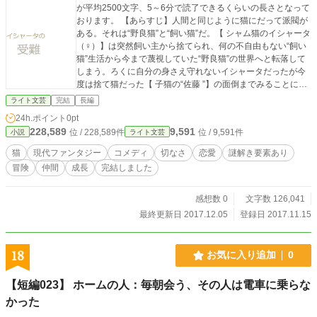
が平均2500文字、5～6分で読了できるくらいの長さとなって
おります。 【あらすじ】人間と同じように猫にだって派閥が
ある。それは“野良猫”と“飼い猫”だ。【 シャム猫のイシャータ
（♀）】は突然飼い主から捨てられ、何の不自由もない“飼い
猫”生活から今まで蔑視していた“野良猫”の世界へと転落して
しまう。ろくに自分の身さえ守れないイシャータだったが今
度は捨て猫だった【 子猫の“佐藤 ”】の面倒までみることにな
ってしまい、共に飢えや偏見、孤独を乗り越えていく。そん
ライト文芸
完結
長編
なある日、以前淡い恋心を抱いていた【風来坊の野良猫、 ヴ
24h.ポイント
0pt
ァン=ブラン 】が町に帰ってきた。それを皮切りにイシャー
228,589
9,591
位 / 228,589件
位 / 9,591件
小説
ライト文芸
タとその仲間たちは【隣町のボス猫、ザンパノ 】との大きな
縄張り争いにまで巻き込まれていくのだったが………… 3
猫
現代ファンタジー
コメディ
切なさ
恋愛
謎解き要素あり
部構成、全41話。それぞれ1話1話にテーマを置いて書いてお
冒険
仲間
成長
完結しました
ります。シリアス、コメディ、せつなさ、成長、孤独、仲
間、バトル、恋愛、ハードボイルド、歌、ヒーロー、陰謀、
救済、推理、死、ナンセンス、転生、じれじれからもふも
感想数 0
文字数 126,041
ふ、まで、私的に出来うる限りのものを詰め込んだつもりで
最終更新日 2017.12.05
登録日 2017.11.15
す。個人、集団、つらい時やどうしようもない時、そんな時
に生きる希望や勇気の沸く、そして読み終わった後にできう
る限り元気になれる、そんな物語にしようという指針のもと
18
お気に入り追加
0
に書きました。よろしくお願いいたします。（小説家になろ
うさん、カクヨムさんとの重複投稿です）
【短編023】 ホームの人：毎朝会う、その人は電車に乗らな
かった