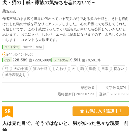
犬・猫の十戒～家族の気持ちを忘れないで～
柴ちゃん
作者不詳のまま広く世界に伝わっている英文の詩である犬の十戒と、それを猫向
けにした猫の十戒を私なりにアレンジしました。 心の片隅にでも残してくれた
ら嬉しいです。 この十戒に沿ったつくり話も気が向いたら公開していきたいと
思います。 お気に入り、しおり、エールは励みになりますので、よろしくお願
いします。 コメントも大歓迎です。
ライト文芸
連載中
短編
24h.ポイント
0pt
228,589
9,591
位 / 228,589件
位 / 9,591件
小説
ライト文芸
詩
犬の十戒
猫の十戒
じんわり
犬
猫
動物
日常
切ない
虐待表現あり
感想数 0
文字数 3,374
最終更新日 2023.07.23
登録日 2023.06.09
28
お気に入り追加
1
人は見た目で、そうではないと、男が知った色々な現実 前
編