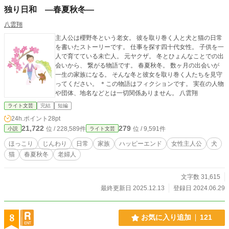
独り日和 ―春夏秋冬―
八雲翔
主人公は櫻野冬という老女。 彼を取り巻く人と犬と猫の日常
を書いたストーリーです。 仕事を探す四十代女性。 子供を一
人で育てている未亡人。 元ヤクザ。 冬とひょんなことでの出
会いから、 繋がる物語です。 春夏秋冬。 数ヶ月の出会いが
一生の家族になる。 そんな冬と彼女を取り巻く人たちを見守
ってください。 ＊この物語はフィクションです。 実在の人物
や団体、地名などとは一切関係ありません。 八雲翔
ライト文芸
完結
短編
24h.ポイント
28pt
21,722
279
位 / 228,589件
位 / 9,591件
小説
ライト文芸
ほっこり
じんわり
日常
家族
ハッピーエンド
女性主人公
犬
猫
春夏秋冬
老婦人
文字数 31,615
最終更新日 2025.12.13
登録日 2024.06.29
8
お気に入り追加
121