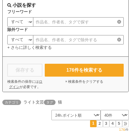
小説を探す
フリーワード
除外ワード
+ さらに詳しく検索する
保存する
176
件を検索する
検索条件の保存には
ロ
× 検索条件をクリアする
グイン
が必要です。
ライト文芸
猫
カテゴリ
タグ
1
2
3
4
5
176
件