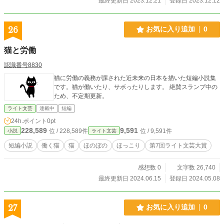
最終更新日 2023.12.21
登録日 2023.12.12
26
お気に入り追加
0
猫と労働
認識番号8830
猫に労働の義務が課された近未来の日本を描いた短編小説集
です。猫が働いたり、サボったりします。 絶賛スランプ中の
ため、不定期更新。
ライト文芸
連載中
短編
24h.ポイント
0pt
228,589
9,591
位 / 228,589件
位 / 9,591件
小説
ライト文芸
短編小説
働く猫
猫
ほのぼの
ほっこり
第7回ライト文芸大賞
感想数 0
文字数 26,740
最終更新日 2024.06.15
登録日 2024.05.08
27
お気に入り追加
0