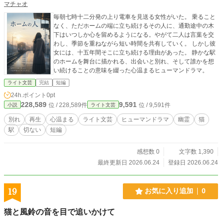
マチャオ
毎朝七時十二分発の上り電車を見送る女性がいた。 乗ること
なく、ただホームの端に立ち続けるその人に、通勤途中の木
下はいつしか心を留めるようになる。やがて二人は言葉を交
わし、季節を重ねながら短い時間を共有していく。 しかし彼
女には、十五年間そこに立ち続ける理由があった。 静かな駅
のホームを舞台に描かれる、出会いと別れ、そして誰かを想
い続けることの意味を綴った心温まるヒューマンドラマ。
ライト文芸
完結
短編
24h.ポイント
0pt
228,589
9,591
位 / 228,589件
位 / 9,591件
小説
ライト文芸
別れ
再生
心温まる
ライト文芸
ヒューマンドラマ
幽霊
猫
駅
切ない
短編
感想数 0
文字数 1,390
最終更新日 2026.06.24
登録日 2026.06.24
19
お気に入り追加
0
猫と風鈴の音を目で追いかけて