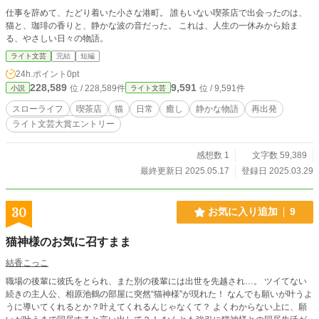
仕事を辞めて、たどり着いた小さな港町。 誰もいない喫茶店で出会ったのは、
猫と、珈琲の香りと、静かな波の音だった。 これは、人生の一休みから始ま
る、やさしい日々の物語。
ライト文芸
完結
短編
24h.ポイント
0pt
228,589
9,591
位 / 228,589件
位 / 9,591件
小説
ライト文芸
スローライフ
喫茶店
猫
日常
癒し
静かな物語
再出発
ライト文芸大賞エントリー
感想数 1
文字数 59,389
最終更新日 2025.05.17
登録日 2025.03.29
30
お気に入り追加
9
猫神様のお気に召すまま
結香こっこ
職場の後輩に彼氏をとられ、また別の後輩には出世を先越され…。 ツイてない
続きの主人公、相原池鶴の部屋に突然“猫神様”が現れた！ なんでも願いが叶うよ
うに導いてくれるとか？叶えてくれるんじゃなくて？ よくわからない上に、願