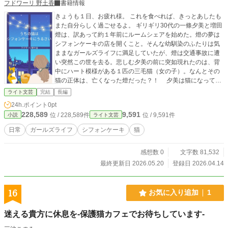
フドワーリ 野土香
書籍情報
きょうも１日、お疲れ様。 これを食べれば、きっとあしたも
また自分らしく過ごせるよ。 ギリギリ30代の一條夕美と増田
燈は、訳あって約１年前にルームシェアを始めた。燈の夢は
シフォンケーキの店を開くこと。そんな幼馴染のふたりは気
ままなガールズライフに満足していたが、燈は交通事故に遭
い突然この世を去る。悲しむ夕美の前に突如現れたのは、背
中にハート模様がある１匹の三毛猫（女の子）。なんとその
猫の正体は、亡くなった燈だった？！ 夕美は猫になってし
まった燈と、再び女同士の生活を始めるーー。 ふわふわもち
ライト文芸
完結
長編
もちのシフォンケーキと、ひとりと１匹の女の子の物語。
24h.ポイント
0pt
228,589
9,591
位 / 228,589件
位 / 9,591件
小説
ライト文芸
日常
ガールズライフ
シフォンケーキ
猫
感想数 0
文字数 81,532
最終更新日 2026.05.20
登録日 2026.04.14
16
お気に入り追加
1
迷える貴方に休息を-保護猫カフェでお待ちしています-