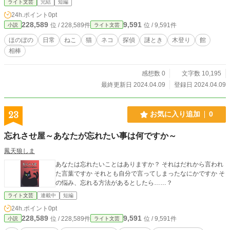
ライト文芸
完結
短編
24h.ポイント
0pt
228,589
9,591
位 / 228,589件
位 / 9,591件
小説
ライト文芸
ほのぼの
日常
ねこ
猫
ネコ
探偵
謎とき
木登り
館
相棒
感想数 0
文字数 10,195
最終更新日 2024.04.09
登録日 2024.04.09
23
お気に入り追加
0
忘れさせ屋～あなたが忘れたい事は何ですか～
鳳天狼しま
あなたは忘れたいことはありますか？ それはだれから言われ
た言葉ですか それとも自分で言ってしまったなにかですか そ
の悩み、忘れる方法があるとしたら……？
ライト文芸
連載中
短編
24h.ポイント
0pt
228,589
9,591
位 / 228,589件
位 / 9,591件
小説
ライト文芸