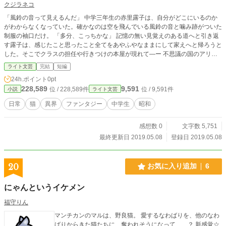
クジラネコ
「風鈴の音って見えるんだ」 中学三年生の赤里露子は、自分がどこにいるのか
がわからなくなっていた。確かなのは空を飛んでいる風鈴の音と噛み跡がついた
制服の袖口だけ。 「多分、こっちかな」 記憶の無い見覚えのある道へと引き返
す露子は、感じたこと思ったこと全てをあやふやなままにして家えへと帰ろうと
した。そこでクラスの担任や行きつけの本屋が現れて―ー 不思議の国のアリス
みたいな話になったとおもいます。
ライト文芸
完結
短編
24h.ポイント
0pt
228,589
9,591
位 / 228,589件
位 / 9,591件
小説
ライト文芸
日常
猫
異界
ファンタジー
中学生
昭和
感想数 0
文字数 5,751
最終更新日 2019.05.08
登録日 2019.05.08
20
お気に入り追加
6
にゃんというイケメン
福守りん
マンチカンのマルは、野良猫。 愛するなわばりを、他のなわ
ばりからきた猫たちに、奪われそうになって……？ 新感覚☆