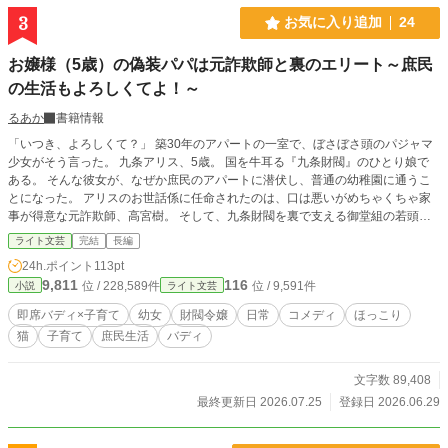
3
お気に入り追加
24
お嬢様（5歳）の偽装パパは元詐欺師と裏のエリート～庶民
の生活もよろしくてよ！～
るあか
書籍情報
「いつき、よろしくて？」 築30年のアパートの一室で、ぼさぼさ頭のパジャマ
少女がそう言った。 九条アリス、5歳。 国を牛耳る『九条財閥』のひとり娘で
ある。 そんな彼女が、なぜか庶民のアパートに潜伏し、普通の幼稚園に通うこ
とになった。 アリスのお世話係に任命されたのは、口は悪いがめちゃくちゃ家
事が得意な元詐欺師、高宮樹。 そして、九条財閥を裏で支える御堂組の若頭、
御堂幸一。 更に妙に賢い白猫バロンも加わり、奇妙な共同生活が始まる。 フレ
ライト文芸
完結
長編
ンチトーストしか知らなかったお嬢様が、ジャムトーストの美味しさを知り、た
24h.ポイント
113pt
こ焼きパーティーに大はしゃぎ。 幼稚園で友だちを作り、公園で泥団子をこね
9,811
116
位 / 228,589件
位 / 9,591件
小説
ライト文芸
て、少しずつ庶民の暮らしを知っていく。 しかし、ワイシャツに血痕を付けて
帰ってくる幸一に震え上がる樹。 裏では財閥令嬢を狙う危険な影も動いてい
即席バディ×子育て
幼女
財閥令嬢
日常
コメディ
ほっこり
て……？ 時には刺客に狙われるアリスを裏から守り、時にはバロンが不自然に
猫
子育て
庶民生活
バディ
くしゃみをし—— 笑って、ほっこりして、たまにハラハラする。 これは、普通
の幼稚園児を演じる『財閥令嬢アリス』と、元詐欺師と裏社会のエリート、そし
て1匹の白猫が織りなす、ドタバタ日常コメディである。
文字数 89,408
最終更新日 2026.07.25
登録日 2026.06.29