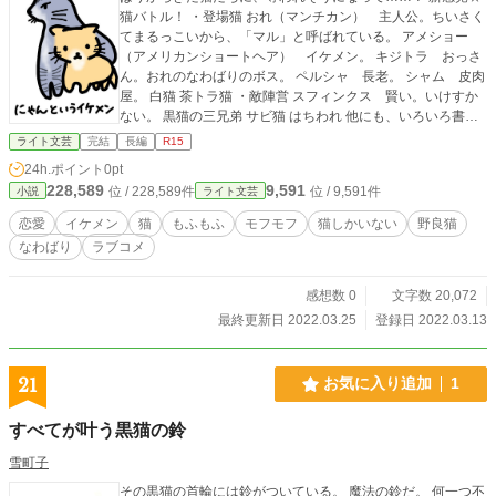
猫バトル！ ・登場猫 おれ（マンチカン） 主人公。ちいさく
てまるっこいから、「マル」と呼ばれている。 アメショー
（アメリカンショートヘア） イケメン。 キジトラ おっさ
ん。おれのなわばりのボス。 ペルシャ 長老。 シャム 皮肉
屋。 白猫 茶トラ猫 ・敵陣営 スフィンクス 賢い。いけすか
ない。 黒猫の三兄弟 サビ猫 はちわれ 他にも、いろいろ書い
てます。 作者ページからどうぞ。
ライト文芸
完結
長編
R15
24h.ポイント
0pt
228,589
9,591
位 / 228,589件
位 / 9,591件
小説
ライト文芸
恋愛
イケメン
猫
もふもふ
モフモフ
猫しかいない
野良猫
なわばり
ラブコメ
感想数 0
文字数 20,072
最終更新日 2022.03.25
登録日 2022.03.13
21
お気に入り追加
1
すべてが叶う黒猫の鈴
雪町子
その黒猫の首輪には鈴がついている。 魔法の鈴だ。 何一つ不