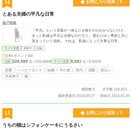
14
お気に入り追加
8
とある夫婦の平凡な日常
曇戸晴維
『平凡』という言葉が一体なにを指すのかわからないけど、
きっと私達は平凡な夫婦なのだろう。 変わりゆく季節と共に
深まっていく信頼。 それは、私達にとって大事な日常。
ライト文芸
連載中
短編
24h.ポイント
0pt
228,589
9,591
位 / 228,589件
位 / 9,591件
小説
ライト文芸
恋愛
ハッピーエンド
結婚
年の差
現代
溺愛
切ない
犬系男子
猫
感想数 0
文字数 126,823
最終更新日 2023.05.27
登録日 2023.01.20
15
お気に入り追加
3
うちの猫はシフォンケーキにうるさい