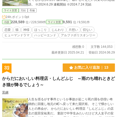
語。 ※2024.6.29 連載開始 ※2024.7.24 完結
ライト文芸
完結
長編
24h.ポイント
0pt
228,589
9,591
位 / 228,589件
位 / 9,591件
小説
ライト文芸
恋愛
猫
神様
ほっこり
じんわり
片想い
切ない
ヒューマンドラマ
ハッピーエンド
アルファポリスオンリー
感想数 0
文字数 144,053
最終更新日 2025.04.21
登録日 2024.06.29
32
お気に入り追加
13
からだにおいしい料理店・しんどふじ ～雨のち晴れときど
き猫が降るでしょう～
景綱
人生を揺るがす事件というか事故が起こり死の淵を彷徨い奇
跡的に回復し地元の町へ戻って来た淵沢裕。 そこで懐かしい
人との再会が。 からだにおいしい料理店『しんどふじ』の店
主の箕田安祐美だ。 童顔で中学生みたいだけど大人女子の安