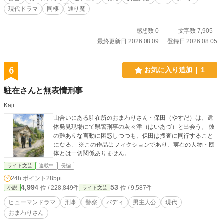
現代ドラマ
同棲
通り魔
感想数 0
文字数 7,905
最終更新日 2026.08.09
登録日 2026.08.05
6
お気に入り追加
1
駐在さんと無表情刑事
Kaji
山合いにある駐在所のおまわりさん・保田（やすだ）は、遺
体発見現場にて県警刑事の灰々津（はいあづ）と出会う。 彼
の難ありな言動に困惑しつつも、保田は捜査に同行すること
になる。 ※この作品はフィクションであり、実在の人物・団
体とは一切関係ありません。
ライト文芸
連載中
長編
24h.ポイント
285pt
4,994
53
位 / 228,849件
位 / 9,587件
小説
ライト文芸
ヒューマンドラマ
刑事
警察
バディ
男主人公
現代
おまわりさん