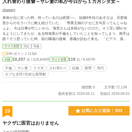
入れ替わり復讐～サレ妻の私が今日から１カ月シタ女～
cheeery
身体が元に戻った時、待っているのは絶望──。 結婚4年目のあずさは、旦那海
里からのモラハラに耐え続けていた。 「専業主婦のクセに文句言ってんじゃね
ぇよ」 今は仕事が忙しいから、海里さんは余裕がないだけだ。そう言い聞かせ
るようにしてきたが、ある時海里が不倫をしていたことを知ってしまう。相手は
誰？そう思っていた時、前の職場の後輩、香織が訪ねて来る。 「ピアス、落ち
てませんでしたか？」 なんと海里の不倫相手は後輩の香織であった。あげくの
ライト文芸
完結
長編
果てに戦線布告までしてくる始末。ショックでどうしたらいいか分からなくなっ
24h.ポイント
113pt
たあずさ。彼女は外に買い物に出た時、信号無視の車に轢かれてしまう。 「不
10,257
119
位 / 228,849件
位 / 9,587件
小説
ライト文芸
倫されて死ぬなんて最悪な人生だった」 そう目を閉じたが、次に目を覚めた時
あずさは香織の体に入れ替わっていた！さらに、香織はあずさの身体になってい
不倫
サレ妻
クズ夫
入れ替わり
妊娠
復讐
現代
て、お互いの身体が入れ替わってしまっていることを知る。 そしてあずさだけ
モブな女性×壮絶な復讐劇
が知っているのは、この入れ替わりは1カ月間であること。あずさは１カ月後、
香織と海里が絶望するような不幸の布石を打っていく──。
感想数 0
文字数 72,138
最終更新日 2026.06.11
登録日 2026.06.03
19
お気に入り追加
933
ヤクザに医官はおりません
ユーリ(佐伯瑠璃)