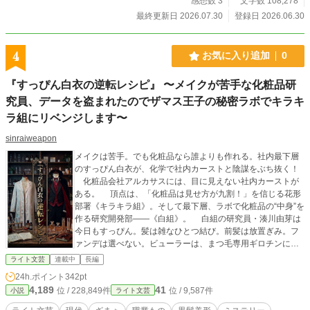
感想数 3
文字数 108,278
最終更新日 2026.07.30
登録日 2026.06.30
4
お気に入り追加
0
『すっぴん白衣の逆転レシピ』 〜メイクが苦手な化粧品研
究員、データを盗まれたのでザマス王子の秘密ラボでキラキ
ラ組にリベンジします〜
sinraiweapon
メイクは苦手。でも化粧品なら誰よりも作れる。社内最下層
のすっぴん白衣が、化学で社内カーストと陰謀をぶち抜く！
化粧品会社アルカサスには、目に見えない社内カーストが
ある。 頂点は、「化粧品は見せ方が九割！」を信じる花形
部署《キラキラ組》。そして最下層、ラボで化粧品の“中身”を
作る研究開発部――《白組》。 白組の研究員・湊川由芽は
今日もすっぴん。髪は雑なひとつ結び。前髪は放置ぎみ。フ
ァンデは選べない。ビューラーは、まつ毛専用ギロチンに見
える。 なのに、人の肌を見れば悩みを一発で見抜き、成分
ライト文芸
連載中
長編
表を読ませれば社内で右に出る者はいない。 そんな由芽は
24h.ポイント
342pt
画期的な新素材に『アルフレッド』と名前を付けて、を完成
4,189
41
位 / 228,849件
位 / 9,587件
小説
ライト文芸
寸前まで育てていた。 ――そのすべてを、たった一日で奪
われる。 ある朝、会社の前にパトカー。ラボは封鎖。尊敬