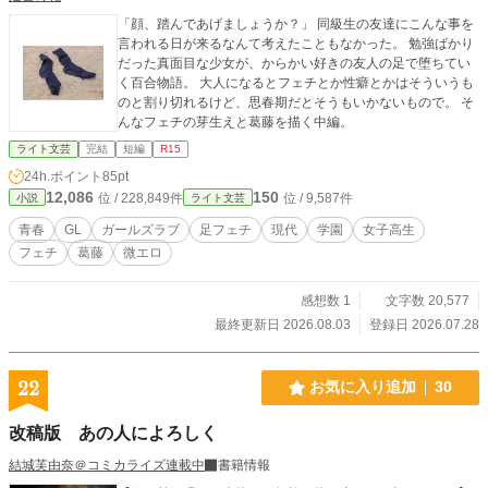
ョートショート) 以上２作品はみふゆの母親・水無瀬礼夏(青
「顔、踏んであげましょうか？」 同級生の友達にこんな事を
木礼夏)の物語。 『恋人はメリーさん』(主人公は京司朗の後
言われる日が来るなんて考えたこともなかった。 勉強ばかり
輩･東雲結) 『繚乱ロンド』の元になった2作品 『花物語』に
だった真面目な少女が、からかい好きの友人の足で堕ちてい
入っている『カサブランカ・ダディ(全五話)』『花冠はタンポ
く百合物語。 大人になるとフェチとか性癖とかはそういうも
ポで(ショートショート)』
のと割り切れるけど、思春期だとそうもいかないもので。 そ
んなフェチの芽生えと葛藤を描く中編。
ライト文芸
完結
短編
R15
24h.ポイント
85pt
12,086
150
位 / 228,849件
位 / 9,587件
小説
ライト文芸
青春
GL
ガールズラブ
足フェチ
現代
学園
女子高生
フェチ
葛藤
微エロ
感想数 1
文字数 20,577
最終更新日 2026.08.03
登録日 2026.07.28
22
お気に入り追加
30
改稿版 あの人によろしく
結城芙由奈＠コミカライズ連載中
書籍情報