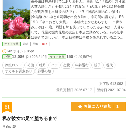
番外編は時系列順ではありません。 更新 7/17『風の行方 4 嵐
の前の静けさ』全4話 5/24『過渡(かと)の風 』(全6話) 惣領貴
之が刑務所を出所後の話です。 4/8『神話の国の白い猫 4』
(全4話) みふゆと京司朗が出会う前の、京司朗の話です。 R8
1/13 『ネコおどり大賞』 －本編大まかなあらすじ－ ＊青木
みふゆは23歳。両親も妹も失ってしまったみふゆは一人暮ら
しで、花屋の堀内花壇の支店と本店に勤めている。花の仕事
は好きで楽しいが、本店勤務時は事務を任されている二つ年
上の林香苗に妬まれ嫌がらせを受けている。嫌がらせは徐々
ライト文芸
完結
長編
R15
に増え、辟易しているみふゆは転職も思案中。 林香苗は堀内
24h.ポイント
85pt
花壇社長の愛人でありながら、店のお得意様の、裏社会組織
12,086
150
位 / 228,849件
位 / 9,587件
小説
ライト文芸
も持つといわれる惣領家の当主･惣領貴之がみふゆを気に入っ
てかわいがっているのを妬んでいるのだ。 そして、惣領貴之
繚乱ロンド
芍薬
牡丹
バラ
恋愛
年齢退行
親子
現代
の懐刀とされる若頭・仙道京司朗も海外から帰国。みふゆが
オカルト要素あり
邪眼の娘
貴之に取り入ろうとしているのではないかと、京司朗から疑
いをかけられる。 みふゆは自分の微妙な立場に悩みつつも、
惣領貴之との親交を深め養女となるが、ある日予知をきっか
文字数 612,092
けに高熱を出し年齢を退行させてゆくことになる。みふゆの
最終更新日 2026.07.17
登録日 2021.07.04
心は子供に戻っていってしまう。 令和5年11/11更新内容(最
終回) ＊199. (2) ＊200. ロンド～踊る命～ -17- (1)～(6) ＊エピ
ローグ ロンド～廻る命～ 本編最終回です。200話の一部を19
21
お気に入り追加
1
9.(2)にしたため、199.(2)から最終話シリーズになりました。
※この物語はフィクションです。実在する団体・企業・人
私が彼女の足で堕ちるまで
物とはなんら関係ありません。架空の町が舞台です。 現在の
関連作品 『邪眼の娘』更新 令和7年1/25 『月光に咲く花』(シ
足合の花