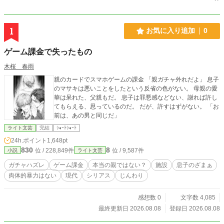
1
お気に入り追加
0
ゲーム課金で失ったもの
木桜 春雨
親のカードでスマホゲームの課金 「親ガチャ外れだよ」 息子
のマサキは悪いことをしたという反省の色がない。 母親の愛
華は呆れた、父親もだ。 息子は罪悪感などない、謝れば許し
てもらえる、思っているのだ。 だが、許すはずがない。 「お
前は、あの男と同じだ」
ライト文芸
完結
ｼｮｰﾄｼｮｰﾄ
24h.ポイント
1,648pt
830
8
位 / 228,849件
位 / 9,587件
小説
ライト文芸
ガチャハズレ
ゲーム課金
本当の親ではない？
施設
息子のざまぁ
肉体的暴力はない
現代
シリアス
じんわり
感想数 0
文字数 4,085
最終更新日 2026.08.08
登録日 2026.08.08