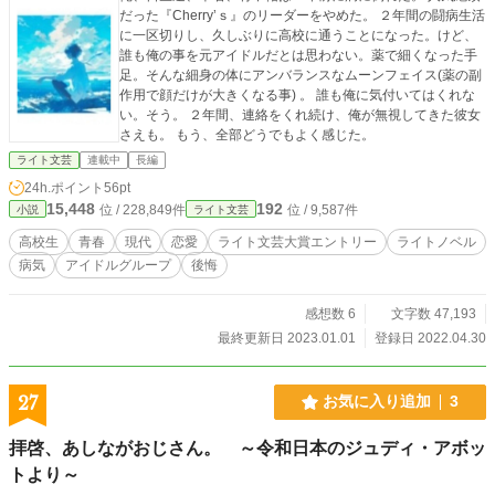
だった『Cherry’ｓ』のリーダーをやめた。 ２年間の闘病生活
に一区切りし、久しぶりに高校に通うことになった。けど、
誰も俺の事を元アイドルだとは思わない。薬で細くなった手
足。そんな細身の体にアンバランスなムーンフェイス(薬の副
作用で顔だけが大きくなる事) 。 誰も俺に気付いてはくれな
い。そう。 ２年間、連絡をくれ続け、俺が無視してきた彼女
さえも。 もう、全部どうでもよく感じた。
ライト文芸
連載中
長編
24h.ポイント
56pt
15,448
192
位 / 228,849件
位 / 9,587件
小説
ライト文芸
高校生
青春
現代
恋愛
ライト文芸大賞エントリー
ライトノベル
病気
アイドルグループ
後悔
感想数 6
文字数 47,193
最終更新日 2023.01.01
登録日 2022.04.30
27
お気に入り追加
3
拝啓、あしながおじさん。 ～令和日本のジュディ・アボッ
トより～