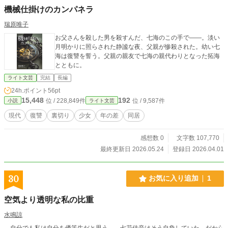
ode.syosetu.com/n2519cc/
機械仕掛けのカンパネラ
瑞原唯子
お父さんを殺した男を殺すんだ、七海のこの手で——。淡い
月明かりに照らされた静謐な夜、父親が惨殺された。幼い七
海は復讐を誓う。父親の親友で七海の親代わりとなった拓海
とともに。
ライト文芸
完結
長編
24h.ポイント
56pt
15,448
192
位 / 228,849件
位 / 9,587件
小説
ライト文芸
現代
復讐
裏切り
少女
年の差
同居
感想数 0
文字数 107,770
最終更新日 2026.05.24
登録日 2026.04.01
30
お気に入り追加
1
空気より透明な私の比重
水鳴諒
自分でも私は自分を優等生だと思う――七花佳音はそう自負していた。だから