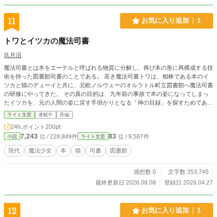
11
お気に入り追加
1
トワとイツカの魔法司書
玖月泪
魔法司書とは本をエーテルと呼ばれる物質に分解し、再び本の形に再構成する技
術を持った図書館司書のことである。 若き魔法司書トワは、相棒である本のイ
ツカと猫のデューイと共に、北欧ノルウェーのオルラトル町立図書館へ魔法司書
の研修にやってきた。 その真の目的は、九年前の事故で本の姿になってしまっ
たイツカを、元の人間の姿に戻す手掛かりとなる「神の目録」を探すためであっ
た。 ※この物語はフィクションです。実在の人物、団体とは一切関係ありませ
ライト文芸
連載中
長編
ん。 ※「小説家になろう」「カクヨム」でも連載中。
24h.ポイント
200pt
7,243
83
位 / 228,849件
位 / 9,587件
小説
ライト文芸
現代
魔法少女
本
猫
司書
図書館
感想数 0
文字数 353,745
最終更新日 2026.08.08
登録日 2026.04.27
12
お気に入り追加
1