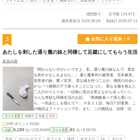
ライト文芸
現代
ざまぁ
職業もの
黒髪美形
ミステリー
する上司・西城蘭子は、機密情報を外部へ流した容疑で連
行。研究データはキラキラ組に奪われ、女王・黒瀬麗奈に白
感想数 0
文字数 134,473
組の閉鎖を宣告される。 「研究員なんて、もう必要ないの」
絶望する由芽。しかし、蘭子の逮捕も、白組の閉鎖も、す
最終更新日 2026.08.08
登録日 2026.07.11
べてキラキラ組と専務が仕組んだ陰謀だと知った瞬間、由芽
の中で何かが切れる。 「蘭子さんの無実を証明する」 「白組
を取り戻す」 「アルフレッドも取り返す」 白衣の袖をまく
5
お気に入り追加
0
って決意。 「化学で――全部ひっくり返す！」 決意は完
璧。問題が一つ。 ラボがない。 そんな由芽に手を差し伸
あたしを刺した通り魔の妹と同棲して足蹴にしてもらう生活
べてきたのが、会社の創業家の御曹司――座馬颯真。 長
身。黒スーツ。白い肌。顔は恐ろしく整っているが笑わな
足合の花
い。 見た目は王子というより、美形の吸血鬼。しかも名字
「関わらない方がいいですよ。私、通り魔の妹なんで。貴女
は、座馬。ゆえに社内での通称は――《ザマス王子》。
を刺すかもしれません。」 通り魔事件の被害者、宮本麻里。
「え？ なんでザマス？」 「昔から言うじゃない。ザマスザ
加害者の妹、鷺ノ宮冴。 歪な縁を持つ二人が、偶然の出会い
マスのドラキュラって」 「なんだっけ、それ？」 しかし、
から一つ屋根の下で暮らすことになった。 異なる傷を抱えた
そんなザマスが由芽に秘密のラボを提供。 その上、なぜか
二人のやりとりを、一話毎に視点を変えながら辿っていく。
妙に口うるさい。 「ハンカチは持ったか？」「私は小学生
そんな奇妙な同棲生活のお話。 「晩御飯食べて落ち着いた
か？」 「歯は磨いたか？」「合宿ですか？」 「朝食を抜く
ら、一回あたしを踏んで？」 ※全２１話、毎日7:20更新。こ
な。栄養を取れ。睡眠時間も確保しろ」「お前はオカンか」
の物語はフィクションです。また、この物語は、法律・法令
言葉は氷点下。でも、行動はオカン。冷血なはずのザマス
に反する行為を容認・推奨するものではありません。 ※アブ
王子は、なぜか由芽にだけ過保護すぎる!? 武器は化学。相
ライト文芸
連載中
短編
R15
ノーマル要素を含むためR-15としていますが、さほど過激な
棒は、吸血鬼顔のオカン。パワポと見栄と社内政治を、成分
24h.ポイント
342pt
描写はありません。
表とエビデンスでぶち抜け！ 社内最下層のすっぴん白衣に
4,189
41
位 / 228,849件
位 / 9,587件
小説
ライト文芸
よる、痛快・逆転お仕事ラブコメディ。 ――さあ、ここか
ら反撃開始！
百合
ガールズラブ
足フェチ
現代
女主人公
GL
ダーク