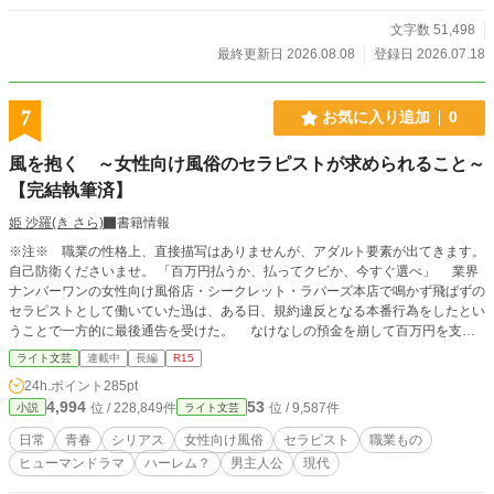
文字数 51,498
最終更新日 2026.08.08
登録日 2026.07.18
7
お気に入り追加
0
風を抱く ～女性向け風俗のセラピストが求められること～
【完結執筆済】
姫 沙羅(き さら)
書籍情報
※注※ 職業の性格上、直接描写はありませんが、アダルト要素が出てきます。
自己防衛くださいませ。 「百万円払うか、払ってクビか、今すぐ選べ」 業界
ナンバーワンの女性向け風俗店・シークレット・ラバーズ本店で鳴かず飛ばずの
セラピストとして働いていた迅は、ある日、規約違反となる本番行為をしたとい
うことで一方的に最後通告を受けた。 なけなしの預金を崩して百万円を支払
い、最後のお客様を迎えた時。迅の人生は大きく動き出す。 「私と一緒に新し
ライト文芸
連載中
長編
R15
い店を立ち上げない？」 集まらないセラピスト。育たない新人。厳しい評
24h.ポイント
285pt
価。クレーム。そして、百万円の闇――……。 新しく出会った仲間たちと共
4,994
53
位 / 228,849件
位 / 9,587件
小説
ライト文芸
に様々な困難を乗り越え、業界へ新しい風を吹かせるべく奮闘した先に迎える結
末とは。 主人公・迅を中心に個性豊かな登場人物たちが成長する姿と、女性
日常
青春
シリアス
女性向け風俗
セラピスト
職業もの
向け風俗店経営のリアルを描くストーリー。 (原案:志陽) 【全十七話・約二十万
ヒューマンドラマ
ハーレム？
男主人公
現代
字のお話です】 ※他サイト様にも掲載しております※