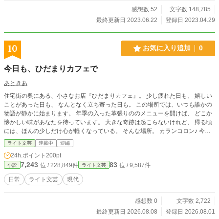
感想数 52
文字数 148,785
最終更新日 2023.06.22
登録日 2023.04.29
10
お気に入り追加
0
今日も、ひだまりカフェで
あときあ
住宅街の奥にある、小さなお店『ひだまりカフェ』。 少し疲れた日も、 嬉しい
ことがあった日も、 なんとなく立ち寄った日も。 この場所では、いつも誰かの
物語が静かに始まります。 年季の入った革張りののメニューを開けば、 どこか
懐かしい味があなたを待っています。 大きな奇跡は起こらないけれど、 帰る頃
には、ほんの少しだけ心が軽くなっている。 そんな場所。 カランコロン♪ 今日
も、ひだまりカフェは営業中です。
ライト文芸
連載中
短編
24h.ポイント
200pt
7,243
83
位 / 228,849件
位 / 9,587件
小説
ライト文芸
日常
ライト文芸
現代
感想数 0
文字数 2,722
最終更新日 2026.08.08
登録日 2026.08.01