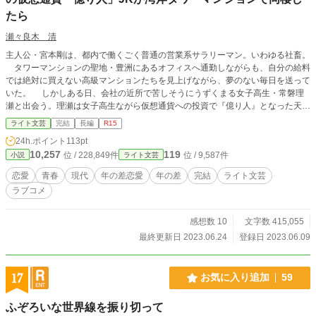
たら
瀬々良木 清
主人公・宮本剛は、都内で働くごく普通の営業系サラリーマン。いわゆる社畜。
タワーマンションの聖地・豊洲にあるオフィスへ通勤しながらも、自分の給料
では絶対に買えない高級マンションたちを見上げながら、夢のない毎日を送って
いた。 しかしある日、会社の近所で苦しそうにうずくまる女子高生・常磐理
瀬と出会う。理瀬は女子高生ながら仮想通貨への投資で『億り人』となった天才
少女だった。 剛の何百倍もの資産を持ち、しかし心はまだ未完成な女子高生
ライト文芸
完結
長編
R15
である理瀬と、日に日に心が枯れてゆくと感じるアラサー社畜剛が織りなす、ち
24h.ポイント
113pt
ぐはぐなラブコメディ。
10,257
119
位 / 228,849件
位 / 9,587件
小説
ライト文芸
恋愛
青春
現代
年の差恋愛
年の差
完結
ライト文芸
ラブコメ
感想数 10
文字数 415,055
最終更新日 2023.06.24
登録日 2023.06.09
17
お気に入り追加
59
ふぞろいな世界線を振り切って