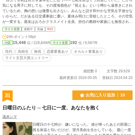
気になる男子に対しても、その渡海嶺色が『視える』という噂から遠巻きにされ
ているため、胸の想いは微塵も出さない。みんなと話す和やかな空気を手放せな
いからだ。だがある日交通事故に遭い、夏休み明けに登校したところ、その空気
が一変する。親友はおろかクラスメイト全員、担任の教師や家族にも無視される
ようになったからだ。▼Chapter：Ⅱの【022】までで一区切りですので、そこ
ライト文芸
連載中
長編
R15
まででもご覧頂けたら嬉しいです▼
24h.ポイント
56pt
15,448
192
位 / 228,849件
位 / 9,587件
小説
ライト文芸
現代
高校生
無視
恋愛要素あり
オカルト要素あり
ライト文芸大賞エントリー
感想数 0
文字数 29,629
最終更新日 2024.05.05
登録日 2024.04.20
31
お気に入り追加
10
日曜日のふたり ─ 七日に一度、あなたを抱く
浅水シマ
日曜日の十七時が、嫌いになった。 彼が帰ったあとの部屋に
残る体温と匂いだけが、望月美由を生かしている。 週に一度