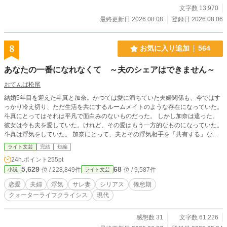
文字数 13,970
最終更新日 2026.08.08
登録日 2026.08.06
8
お気に入り追加
564
あなたの一番になれなくて ～夫のシェアはできません～
おてんば松尾
結婚5年目を迎えた斗真と加奈。かつては愛に満ちていた夫婦関係も、今ではす
っかり冷え切り、ただ生活を共にするルームメイトのような存在になっていた。
斗真にとってはそれは平凡で面白みのないものだった。 しかし加奈は違った。
彼女は今も夫を愛していた。けれど、その愛はもう一方的なものになっていた。
斗真は浮気をしていた。 加奈にとって、夫とその浮気相手を「共有する」など
考えられないことだった。 そんなある日、加奈は決定的な証拠を目にする。 斗
ライト文芸
完結
短編
真の裏切りを確信した瞬間、彼女は静かにある決意を固めた……
24h.ポイント
255pt
5,629
68
位 / 228,849件
位 / 9,587件
小説
ライト文芸
恋愛
夫婦
浮気
サレ妻
シリアス
倦怠期
クォーターライフクライシス
現代
感想数 31
文字数 61,226