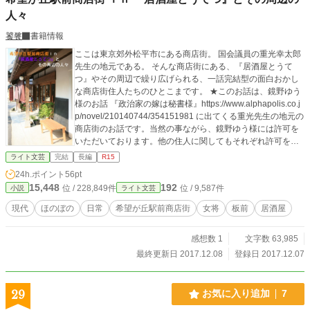
人々
饕餮
書籍情報
ここは東京郊外松平市にある商店街。 国会議員の重光幸太郎
先生の地元である。 そんな商店街にある、『居酒屋とうて
つ』やその周辺で繰り広げられる、一話完結型の面白おかし
な商店街住人たちのひとこまです。 ★このお話は、鏡野ゆう
様のお話 『政治家の嫁は秘書様』https://www.alphapolis.co.j
p/novel/210140744/354151981 に出てくる重光先生の地元の
商店街のお話です。当然の事ながら、鏡野ゆう様には許可を
いただいております。他の住人に関してもそれぞれ許可をい
ただいてから書いています。 ★他にコラボしている作品 ・
ライト文芸
完結
長編
R15
『桃と料理人』http://ncode.syosetu.com/n9554cb/ ・『青い
24h.ポイント
56pt
ヤツと特別国家公務員 － 希望が丘駅前商店街 －』http://nco
15,448
192
位 / 228,849件
位 / 9,587件
小説
ライト文芸
de.syosetu.com/n5361cb/ ・『希望が丘駅前商店街～透明人
間の憂鬱～』https://www.alphapolis.co.jp/novel/265100205/4
現代
ほのぼの
日常
希望が丘駅前商店街
女将
板前
居酒屋
27152271 ・『希望が丘駅前商店街 ―姉さん。篠宮酒店
は、今日も平常運転です。―』https://www.alphapolis.co.jp/n
感想数 1
文字数 63,985
ovel/172101828/491152376 ・『日々是好日、希望が丘駅前
商店街－神神飯店エソ、オソオセヨ（にいらっしゃいま
最終更新日 2017.12.08
登録日 2017.12.07
せ）』https://www.alphapolis.co.jp/novel/177101198/505152
232 ・『希望が丘駅前商店街～看板娘は招き猫？喫茶トムト
ム元気に開店中～』https://ncode.syosetu.com/n7423cb/ ・
29
お気に入り追加
7
『Blue Mallowへようこそ～希望が丘駅前商店街』https://nc