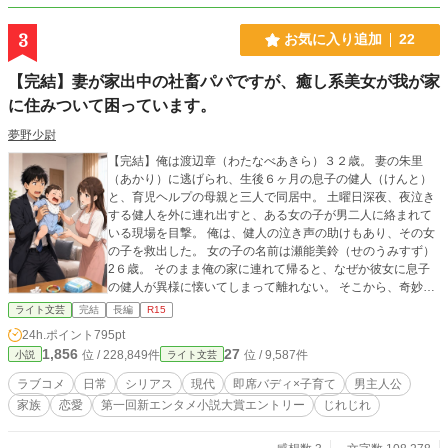
3
お気に入り追加
22
【完結】妻が家出中の社畜パパですが、癒し系美女が我が家
に住みついて困っています。
夢野少尉
【完結】俺は渡辺章（わたなべあきら）３２歳。 妻の朱里
（あかり）に逃げられ、生後６ヶ月の息子の健人（けんと）
と、育児ヘルプの母親と三人で同居中。 土曜日深夜、夜泣き
する健人を外に連れ出すと、ある女の子が男二人に絡まれて
いる現場を目撃。 俺は、健人の泣き声の助けもあり、その女
の子を救出した。 女の子の名前は瀬能美鈴（せのうみすず）
2６歳。 そのまま俺の家に連れて帰ると、なぜか彼女に息子
の健人が異様に懐いてしまって離れない。 そこから、奇妙な
３人（＋おふくろ）の共同生活が始まった。 妻に捨てられ弱
ライト文芸
完結
長編
R15
りきった俺は、この癒し系美女に抗うことができるのか？ 妻
24h.ポイント
795pt
の朱里はなぜ家を出たのか？ そんな中、赤ちゃん育児のリア
1,856
27
位 / 228,849件
位 / 9,587件
小説
ライト文芸
ルは、大人の事情など知る由もなかったーー。
ラブコメ
日常
シリアス
現代
即席バディ×子育て
男主人公
家族
恋愛
第一回新エンタメ小説大賞エントリー
じれじれ