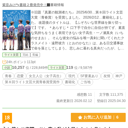
紫音みけ🐾書籍２冊発売中！
書籍情報
※旧題『真夏の観測者たち』 2025/6/30…第８回ライト文芸
大賞〈青春賞〉を受賞しました。 2026/2/12…書籍化しまし
た。 改題後のタイトルは、 【ふぞろいな世界線を振り切っ
て】です。 ＊あらすじ＊ 口下手で自分に自信が持てず、素直
な気持ちをうまく表現できない女子高生・一ノ瀬真央（いち
のせまお）。 そんな彼女の悩みを唯一真剣に聞いてくれたク
ラスメイト・遠野彼方（とおのかなた）は、ある日交通事故
で命を落としてしまう。 悲しみに暮れる真央だったが、しか
し翌日学校へ行くと、そこにはなぜか死んだはずの彼の姿が
ライト文芸
完結
長編
あった。 「遠野くん、昨日亡くなったはずじゃ……？」 「い
24h.ポイント
113pt
や、死んだのは一ノ瀬の方だったはずだろ？」 お互いに食い
10,257
119
位 / 228,849件
位 / 9,587件
小説
ライト文芸
違う記憶を持つ二人は、自分たちの身に何が起きているのか
を探っていく。 不可思議な現象に巻き込まれた少年少女たち
青春
恋愛
女主人公（女子高生）
現代
SF要素あり
友情
神戸
の青春ＳＦ。
第８回ライト文芸大賞青春賞受賞作
書籍化
ご当地
感想数 11
文字数 111,375
最終更新日 2026.02.12
登録日 2025.04.30
18
お気に入り追加
6