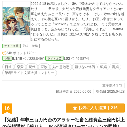
2025.5.18 改稿しました。 嫌いで別れたわけではなかったふ
たり……。 数年後、夫だった宏は元妻をクライアントとの仕
事を終えたあとで 見つけ、声をかける。 そして数年の時を越
えて、その後を互いに語り合うふたり。 お互い幸せにやって
るってことは『WinWin』でよかったわよね。 そう元妻の真
帆は言うと、店から出て行った。 「真帆、それが……WinWi
nじゃないんだ」 真帆には届かない呟きを残して宏も店をあ
とにするのだった。
ライト文芸
完結
短編
24h.ポイント
170pt
8,146
102
位 / 228,849件
位 / 9,587件
小説
ライト文芸
日常
恋愛
現代
家族
姑の意地悪
頼りない伴侶
離婚
再婚
第8回ライト文芸大賞エントリー
文字数 4,373
最終更新日 2025.05.06
登録日 2025.04.28
16
お気に入り追加
216
【完結】年収三百万円台のアラサー社畜と総資産三億円以上
の仮想通貨「億り人」JKが湾岸タワーマンションで同棲し