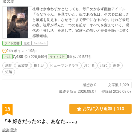
黛 文彦
祖母は余命わずかとなっても、毎日欠かさず配信アイドル
「るなちゃん」を見ていた。孫である私は、その姿に寂しさ
と嫉妬を覚える。なぜそこまで夢中になるのか。けれど最期
の夜、祖母が呼んだ一つの名前が、すべてを変えていく。現
代の「推し活」を通して、家族への想いと喪失を静かに描く
感動短編。
ライト文芸
完結
ｼｮｰﾄｼｮｰﾄ
24h.ポイント
198pt
7,480
95
位 / 228,849件
位 / 9,587件
小説
ライト文芸
感動
家族愛
推し活
ヒューマンドラマ
泣ける
現代
喪失
短編
感想数 0
文字数 1,029
最終更新日 2026.08.07
登録日 2026.08.07
15
お気に入り追加
113
『☘ 好きだったのよ、あなた……』
設楽理沙