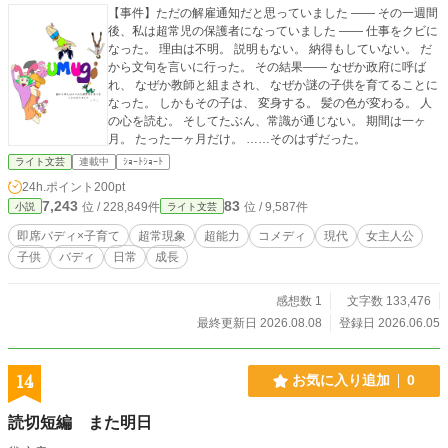
【事件】ただの解雇通知だと思っていました ―― その一週間
後、私は超常児の保護者になっていました ―― 仕事をクビに
なった。 理由は不明。 説明もない。 納得もしていない。 だ
から文句を言いに行った。 その結果―― なぜか政府に呼ば
れ、 なぜか教師と組まされ、 なぜか謎の子供を育てることに
なった。 しかもその子は、 変身する。 髪の色が変わる。 人
の心を読む。 そしてたぶん、常識が通じない。 期間は一ヶ
月。 たった一ヶ月だけ。 ……そのはずだった。
ライト文芸
連載中
ｼｮｰﾄｼｮｰﾄ
24h.ポイント
200pt
7,243
83
位 / 228,849件
位 / 9,587件
小説
ライト文芸
即席バディ×子育て
超常現象
超能力
コメディ
現代
女主人公
子供
バディ
日常
成長
感想数 1
文字数 133,476
最終更新日 2026.08.08
登録日 2026.06.05
14
お気に入り追加
0
読切短編 また明日