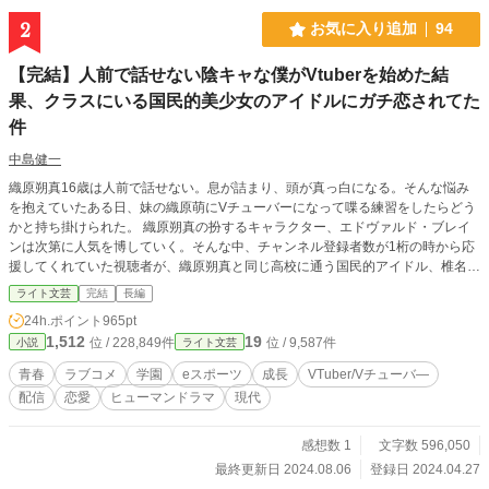
2
お気に入り追加
94
【完結】人前で話せない陰キャな僕がVtuberを始めた結
果、クラスにいる国民的美少女のアイドルにガチ恋されてた
件
中島健一
織原朔真16歳は人前で話せない。息が詰まり、頭が真っ白になる。そんな悩み
を抱えていたある日、妹の織原萌にVチューバーになって喋る練習をしたらどう
かと持ち掛けられた。 織原朔真の扮するキャラクター、エドヴァルド・ブレイ
ンは次第に人気を博していく。そんな中、チャンネル登録者数が1桁の時から応
援してくれていた視聴者が、織原朔真と同じ高校に通う国民的アイドル、椎名町
45に属する音咲華多莉だったことに気が付く。 彼女に自分がエドヴァルドだと
ライト文芸
完結
長編
バレたら落胆させてしまうかもしれない。彼女には勿論、学校の生徒達や視聴者
24h.ポイント
965pt
達に自分の正体がバレないよう、Vチューバー活動をするのだが、織原朔真は自
1,512
19
位 / 228,849件
位 / 9,587件
小説
ライト文芸
分の中に異変を感じる。 ネットの中だけの人格であるエドヴァルドが現実世界
にも顔を覗かせ始めたのだ。 学校とアルバイトだけの生活から一変、視聴者や
青春
ラブコメ
学園
eスポーツ
成長
VTuber/Vチューバ―
同じVチューバー達との交流、eスポーツを経て変わっていく自分の心情や価値
配信
恋愛
ヒューマンドラマ
現代
観。 これは織原朔真や彼に関わる者達が成長していく物語である。 カクヨム、
小説家になろうにも掲載しております。
感想数 1
文字数 596,050
最終更新日 2024.08.06
登録日 2024.04.27