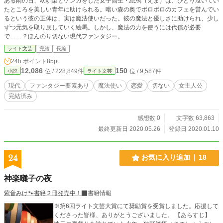
ある雨の日、幼馴染とケンカをした女子高生・絵馬（えま）は、ひとり泣いてい
たところを美しい青年に助けられる。暗い森の奥でボロボロのカフェを営んでい
るという彼の正体は、実は魔法使いだった。彼の魔法と優しさに助けられ、少し
ずつ元気を取り戻していく絵馬。しかし、魔法の力を使うには代償が必要
で……？ほんのり切ない現代ファンタジー。
ライト文芸
完結
長編
24h.ポイント
85pt
12,086
150
位 / 228,849件
位 / 9,587件
小説
ライト文芸
現代
ファンタジー要素あり
魔法使い
恋愛
切ない
女主人公
完結済み
感想数 0
文字数 63,863
最終更新日 2020.05.26
登録日 2020.01.10
24
お気に入り追加
18
神楽囃子の夜
紫音みけ🐾書籍２冊発売中！
書籍情報
※第6回ライト文芸大賞にて奨励賞を受賞しました。応援して
くださった皆様、ありがとうございました。 【あらすじ】