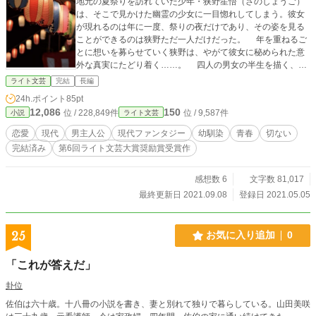
地元の夏祭りを訪れていた少年・狭野笙悟（さのしょうご）
は、そこで見かけた幽霊の少女に一目惚れしてしまう。彼女
が現れるのは年に一度、祭りの夜だけであり、その姿を見る
ことができるのは狭野ただ一人だけだった。 年を重ねるご
とに想いを募らせていく狭野は、やがて彼女に秘められた意
外な真実にたどり着く……。 四人の男女の半生を描く、時
を越えた現代ファンタジー。
ライト文芸
完結
長編
24h.ポイント
85pt
12,086
150
位 / 228,849件
位 / 9,587件
小説
ライト文芸
恋愛
現代
男主人公
現代ファンタジー
幼馴染
青春
切ない
完結済み
第6回ライト文芸大賞奨励賞受賞作
感想数 6
文字数 81,017
最終更新日 2021.09.08
登録日 2021.05.05
25
お気に入り追加
0
「これが答えだ」
卦位
佐伯は六十歳。十八冊の小説を書き、妻と別れて独りで暮らしている。山田美咲