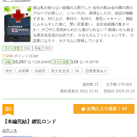
彼は私の知らない組織の人間でした 会社の飲み会の隣の席の
グループが怪しい。 シャバだの、残弾なしだの、会話が物騒
すぎる。刈り上げ、角刈り、丸刈り、眉毛シャキーン。 無駄
にムキムキした体に、堅い言葉遣い。 反社会組織の集まり
か！ ヤ◯ザに見初められたら逃げられない？ 勘違いから始ま
る異文化交流のお話です。 ※もちろんフィクションです。 小
説家になろう、カクヨムに投稿しています。
ライト文芸
完結
長編
R15
24h.ポイント
113pt
10,257
119
位 / 228,849件
位 / 9,587件
小説
ライト文芸
現代
自衛隊
自衛官
異文化交流
OL
恋愛要素あり
感想数 23
文字数 179,303
最終更新日 2021.12.31
登録日 2019.10.14
20
お気に入り追加
20
【本編完結】繚乱ロンド
由宇ノ木