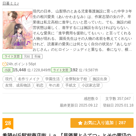
日暮ミミ♪
現代の日本。 山梨県のとある児童養護施設に育った中学３年
生の相川愛美（あいかわまなみ）は、作家志望の女の子。卒
業後は私立高校に進学したいと思っていた。でも、施設の経
営状態は厳しく、進学するには施設を出なければならない。
そんな愛美に「進学費用を援助してもいい」と言ってくれる
人物が現れる。 園長先生はその人物の名前を教えてくれない
けれど、読書家の愛美には何となく自分の状況が『あしなが
おじさん』のヒロイン・ジュディと重なる。 春になり、横浜
にある全寮制の名門女子高に入学した彼女は、自分を進学さ
ライト文芸
完結
長編
せてくれた施設の理事を「あしながおじさん」と呼び、その
24h.ポイント
56pt
人物に宛てて手紙を出すようになる。 慣れない都会での生
15,448
192
位 / 228,849件
位 / 9,587件
小説
ライト文芸
活・初めて持つスマートフォン・そして初恋……。 戸惑いな
がらも親友の牧村さやかや辺唐院珠莉（へんとういんじゅ
現代
名作リメイク
学園生活
全寮制女子校
施設出身
り）と助け合いながら、愛美は寮生活に慣れていく。 そして
友情、成長物語
初恋
年の差
手紙文
小説家志望
彼女は、幼い頃からの夢である小説家になるべく動き出すけ
れど――。 （原作：ジーン・ウェブスター『あしながおじさ
ん』）
感想数 0
文字数 357,047
最終更新日 2025.09.12
登録日 2025.01.18
28
お気に入り追加
287
希望が丘駅前商店街 ｉｎ 『居酒屋とうてつ』とその周辺の