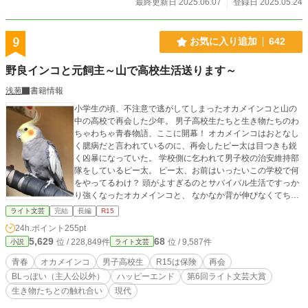
最終更新日 2025.06.07
登録日 2025.05.24
9
お気に入り追加
642
野良インコと元飼主～山で高校生活送ります～
浅葱
書籍情報
小学生の頃、不注意で逃がしてしまったオカメインコと山の
中の高校で再会した少年。 男子高校生たちと生き物たちのわ
ちゃわちゃ青春物語、ここに開幕！ オカメインコはおとなし
く臆病だと言われているのに、再会したピー太は目つきも鋭
く凶暴になっていた。 学校側に乞われて男子校の治安維持部
隊をしているピー太。 ピー太、お前はいったいこの学校で何
をやってるわけ？ 頭がよすぎるのとサバイバル生活ですっか
り強くなったオカメインコと、 なかなか背が伸びなくてちっ
ちゃいとからかわれる高校生男子が織りなす物語です。 周り
ライト文芸
完結
長編
R15
もなかなか個性的ですが、主人公以外にはBLっぽい内容もあ
24h.ポイント
255pt
りますのでご注意ください。（主人公はBLになりません） ハ
5,629
68
位 / 228,849件
位 / 9,587件
小説
ライト文芸
ッピーエンドです。R15は保険です。 表紙の写真は写真ACさ
んからお借りしました。
青春
オカメインコ
男子高校生
R15は保険
再会
BLっぽい（主人公以外）
ハッピーエンド
第6回ライト文芸大賞
生き物たちとの触れ合い
現代