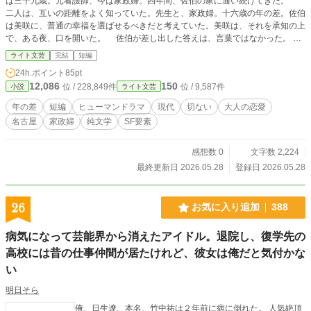
は三十九歳。元看護師、今は家政婦。四年間、佐伯の家に通い続けてきた。
二人は、互いの距離をよく知っていた。先生と、家政婦。十六歳の年の差。佐伯
は美咲に、普通の幸福を選ばせるべきだと考えていた。美咲は、それを承知の上
で、ある夜、口を開いた。 佐伯が差し出した答えは、言葉ではなかった。
名古屋・覚王山。坂の上の古い家を舞台に、ある夜の選択を描く短編。 ※本作
ライト文芸
完結
短編
はプロットを著者が作成し、本文の生成にAI（Claude）を利用しています。 ※
24h.ポイント
85pt
本作の続編「同じ速度で」（R18・全十九話）を連載中です。
12,086
150
位 / 228,849件
位 / 9,587件
小説
ライト文芸
年の差
短編
ヒューマンドラマ
現代
切ない
大人の恋愛
名古屋
家政婦
純文学
SF要素
感想数 0
文字数 2,224
最終更新日 2026.05.28
登録日 2026.05.28
26
お気に入り追加
388
病気になって芸能界から消えたアイドル。退院し、復学先の
高校には昔の仕事仲間が居たけれど、彼女は俺だと気付かな
い
明日そら
俺、日生遼、本名、竹中祐は２年前に病に倒れた。 人気絶頂