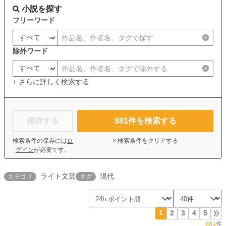
小説を探す
フリーワード
除外ワード
+ さらに詳しく検索する
保存する
881
件を検索する
検索条件の保存には
ロ
× 検索条件をクリアする
グイン
が必要です。
ライト文芸
現代
カテゴリ
タグ
1
2
3
4
5
881
件