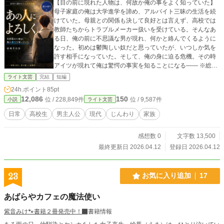
【目の前に現れた人物は、何故か俺の事をよく知っていた】
母子家庭の俺は大学進学を諦め、アルバイト三昧の生活を続
けていた。母親との関係も決して良好とは言えず、高校では
教師たちからトラブルメーカー扱いを受けている。そんなあ
る日、俺の前に不思議な男が現れ、何かと絡んでくるように
なった。初めは鬱陶しい奴だと思っていたが、いつしか気を
許す相手になっていた。そして、俺の身に迫る危機。その時
アイツが現れて俺は驚愕の事実を知ることになる―― ※総文
字数13500文字、およそ20分程で読めます。 ※他サイトでも
ライト文芸
完結
短編
投稿中 以前の作品を大幅に改稿ました。
24h.ポイント
85pt
12,086
150
位 / 228,849件
位 / 9,587件
小説
ライト文芸
日常
高校生
男主人公
現代
じんわり
家族
感想数 0
文字数 13,500
最終更新日 2026.04.12
登録日 2026.04.12
23
お気に入り追加
17
あばらやカフェの魔法使い
紫音みけ🐾書籍２冊発売中！
書籍情報