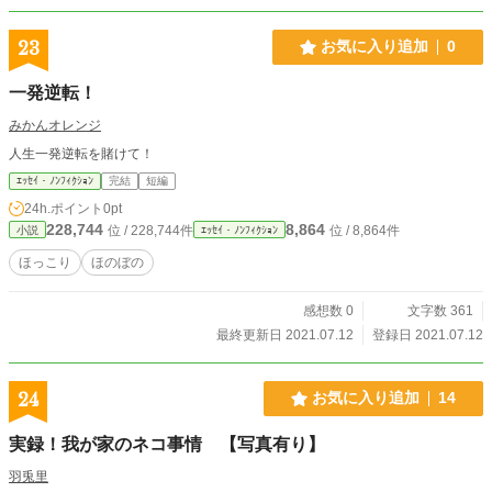
23
お気に入り追加
0
一発逆転！
みかんオレンジ
人生一発逆転を賭けて！
ｴｯｾｲ・ﾉﾝﾌｨｸｼｮﾝ
完結
短編
24h.ポイント
0pt
228,744
8,864
位 / 228,744件
位 / 8,864件
小説
ｴｯｾｲ・ﾉﾝﾌｨｸｼｮﾝ
ほっこり
ほのぼの
感想数 0
文字数 361
最終更新日 2021.07.12
登録日 2021.07.12
24
お気に入り追加
14
実録！我が家のネコ事情 【写真有り】
羽兎里