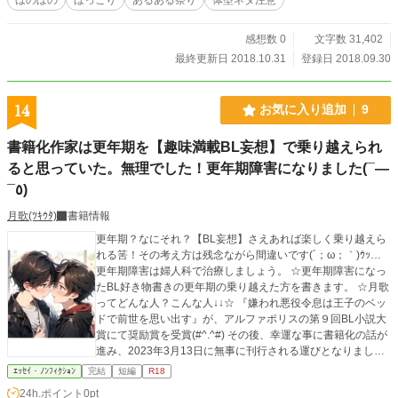
ふざけやがって」とお思いになる方もいらっしゃるかと思い
ますが、あくまで作者の日常エッセイですので悪しからず。
あるあるを楽しんで頂けれは幸いです。 ※表紙絵は松丹子様
感想数 0
文字数 31,402
より頂戴しました。いかなる場合も引用・転載等の行為はな
最終更新日 2018.10.31
登録日 2018.09.30
さいませんようお願い申し 上げます。 【illustrated by mat_ta
nko ／ (c). 2018 mat_tanko All rights reserved.】
14
お気に入り追加
9
書籍化作家は更年期を【趣味満載BL妄想】で乗り越えられ
ると思っていた。無理でした！更年期障害になりました(¯―
¯٥)
月歌(ﾂｷｳﾀ)
書籍情報
更年期？なにそれ？【BL妄想】さえあれば楽しく乗り越えら
れる筈！その考え方は残念ながら間違いです(´；ω；｀)ｳｯ…
更年期障害は婦人科で治療しましょう。 ☆更年期障害になっ
たBL好き物書きの更年期の乗り越えた方を書きます。 ☆月歌
ってどんな人？こんな人↓↓☆ 『嫌われ悪役令息は王子のベッ
ドで前世を思い出す』が、アルファポリスの第９回BL小説大
賞にて奨励賞を受賞(#^.^#) その後、幸運な事に書籍化の話が
進み、2023年3月13日に無事に刊行される運びとなりまし
た。４９歳で商業BL作家としてデビューさせていただく機会
ｴｯｾｲ・ﾉﾝﾌｨｸｼｮﾝ
完結
短編
R18
を得ました。 ☆表紙絵、挿絵は全てAIイラスです
24h.ポイント
0pt