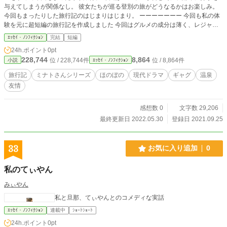
与えてしまうが関係なし。 彼女たちが巡る登別の旅がどうなるかはお楽しみ。
今回もまったりした旅行記のはじまりはじまり。 ーーーーーーー 今回も私の体
験を元に超短編の旅行記を作成しました 今回はグルメの成分は薄く、レジャー
な感じに仕上がると思います 是非、ミナト達の旅行を除いてやってください
ｴｯｾｲ・ﾉﾝﾌｨｸｼｮﾝ
完結
短編
24h.ポイント
0pt
228,744
8,864
位 / 228,744件
位 / 8,864件
小説
ｴｯｾｲ・ﾉﾝﾌｨｸｼｮﾝ
旅行記
ミナトさんシリーズ
ほのぼの
現代ドラマ
ギャグ
温泉
友情
感想数 0
文字数 29,206
最終更新日 2022.05.30
登録日 2021.09.25
33
お気に入り追加
0
私のてぃやん
みぃやん
私と旦那、てぃやんとのコメディな実話
ｴｯｾｲ・ﾉﾝﾌｨｸｼｮﾝ
連載中
ｼｮｰﾄｼｮｰﾄ
24h.ポイント
0pt