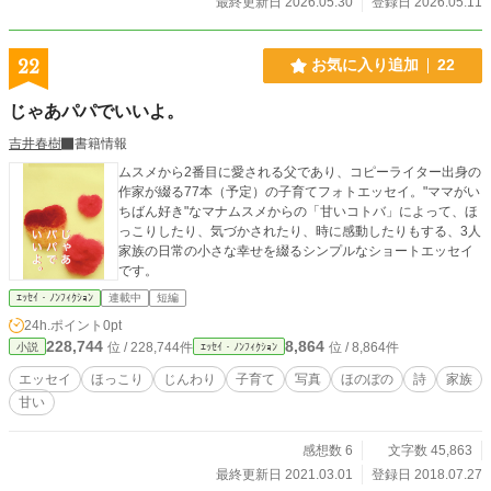
最終更新日 2026.05.30
登録日 2026.05.11
22
お気に入り追加
22
じゃあパパでいいよ。
吉井春樹
書籍情報
ムスメから2番目に愛される父であり、コピーライター出身の
作家が綴る77本（予定）の子育てフォトエッセイ。"ママがい
ちばん好き"なマナムスメからの「甘いコトバ」によって、ほ
っこりしたり、気づかされたり、時に感動したりもする、3人
家族の日常の小さな幸せを綴るシンプルなショートエッセイ
です。
ｴｯｾｲ・ﾉﾝﾌｨｸｼｮﾝ
連載中
短編
24h.ポイント
0pt
228,744
8,864
位 / 228,744件
位 / 8,864件
小説
ｴｯｾｲ・ﾉﾝﾌｨｸｼｮﾝ
エッセイ
ほっこり
じんわり
子育て
写真
ほのぼの
詩
家族
甘い
感想数 6
文字数 45,863
最終更新日 2021.03.01
登録日 2018.07.27