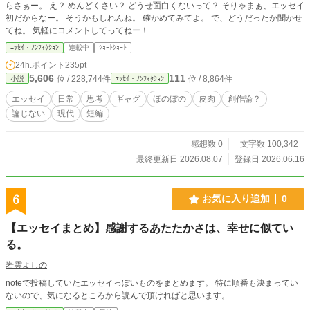
らさぁー。 え？ めんどくさい？ どうせ面白くないって？ そりゃまぁ、エッセイ
初だからなー。 そうかもしれんね。 確かめてみてよ。 で、どうだったか聞かせ
てね。 気軽にコメントしてってねー！
ｴｯｾｲ・ﾉﾝﾌｨｸｼｮﾝ
連載中
ｼｮｰﾄｼｮｰﾄ
24h.ポイント
235pt
5,606
111
位 / 228,744件
位 / 8,864件
小説
ｴｯｾｲ・ﾉﾝﾌｨｸｼｮﾝ
エッセイ
日常
思考
ギャグ
ほのぼの
皮肉
創作論？
論じない
現代
短編
感想数 0
文字数 100,342
最終更新日 2026.08.07
登録日 2026.06.16
6
お気に入り追加
0
【エッセイまとめ】感謝するあたたかさは、幸せに似てい
る。
岩雲よしの
noteで投稿していたエッセイっぽいものをまとめます。 特に順番も決まってい
ないので、気になるところから読んで頂ければと思います。