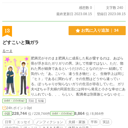
感想数 0
文字数 240
最終更新日 2023.08.15
登録日 2023.08.15
13
お気に入り追加
34
どすこいと鶏ガラ
るーま
肥満児がそのまま肥満人に成長した私が愛するのは、あばら
骨が浮き出たガリガリの男。決して性癖ではない。ただ、惚
れた男が細身であるというだけのことなのだが── 結婚して
気付いた「あ。こいつ、違う生き物だ」と。 生物学上は同じ
「ヒト」であるに関わらず、その生態はどうやら違ってい
る。ぽっちゃりが知らないガリの生活が存在していた。 ガリ
夫×ぽちゃ子夫婦の同居生活には何やら発見と小さな幸せにあ
りふれている、、、らしい。 配偶者は別亜族じゃないかと認
識した二人の平凡なやりとりを綴ります。 ※本作はダイエッ
ｴｯｾｲ・ﾉﾝﾌｨｸｼｮﾝ
完結
短編
ト記録でなければ、体質改善および肉体改造奮闘記でもござ
24h.ポイント
0pt
いません。 ※作中、体格に対する不適切な表現が含まれま
228,744
8,864
位 / 228,744件
位 / 8,864件
小説
ｴｯｾｲ・ﾉﾝﾌｨｸｼｮﾝ
す。間違っても世間様に向けた発言ではなく、夫婦間で互い
をかまう場合に限定して使用していますことをご理解くださ
日常
エッセイ
ノンフィクション
夫婦・家族
平和
実話
い。 ※中には「そこまでデブでもヤセでもねぇじゃねぇか。
ほのぼの
ほっこり
あるある祭り
体型ネタ注意