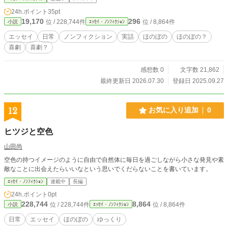
24h.ポイント
35pt
19,170
296
位 / 228,744件
位 / 8,864件
小説
ｴｯｾｲ・ﾉﾝﾌｨｸｼｮﾝ
エッセイ
日常
ノンフィクション
実話
ほのぼの
ほのぼの？
喜劇
喜劇？
感想数 0
文字数 21,862
最終更新日 2026.07.30
登録日 2025.09.27
12
お気に入り追加
0
ヒツジと空色
山田尚
空色の持つイメージのように自由で自然体に毎日を過ごしながら小さな発見や素
敵なことに出会えたらいいなという思いでくだらないことを書いています。
ｴｯｾｲ・ﾉﾝﾌｨｸｼｮﾝ
連載中
長編
24h.ポイント
0pt
228,744
8,864
位 / 228,744件
位 / 8,864件
小説
ｴｯｾｲ・ﾉﾝﾌｨｸｼｮﾝ
日常
エッセイ
ほのぼの
ゆっくり