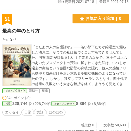
最終更新日 2021.07.18
登録日 2021.07.18
21
お気に入り追加
0
最高の年のとり方
たかなり
「またあの人の自慢話か」――若い部下たちが給湯室で漏ら
した溜息に、かつての私は気づくことすらできませんでし
た。 技術革新が目覚ましいＩＴ業界のなかで、三十年以上も
のあいだプロジェクトの荒波に揉まれてきた私は、いつしか
過去の実績という強固な防壁の背後に隠れ、他人の感情より
も効率と成果だけを追い求める冷徹な機械のようになってい
たのです。 しかし、独立してフリーランスとなり、四十代で
の起業の失敗という大きな挫折を経て、ようやく見えてきた
景色があります。それは、過去の自分を否定するのではな
ｴｯｾｲ・ﾉﾝﾌｨｸｼｮﾝ
連載中
短編
く、経験を次世代へ繋ぐことで得られる、新しい豊かさの形
24h.ポイント
0pt
です。 発達心理学者のエリクソンが提唱したジェネラティビ
228,744
8,864
位 / 228,744件
位 / 8,864件
小説
ｴｯｾｲ・ﾉﾝﾌｨｸｼｮﾝ
ティ（世代継承性）という概念を軸に、試行錯誤の末に辿り
着いた九の心得を綴ります。甘い慰めだけではない、人生の
エッセイ
日常
実話
ほのぼの
後半戦を本気で輝かせたいと願う大人のための処方箋とし
て、ぜひ受け取ってください。
感想数 0
文字数 50,633