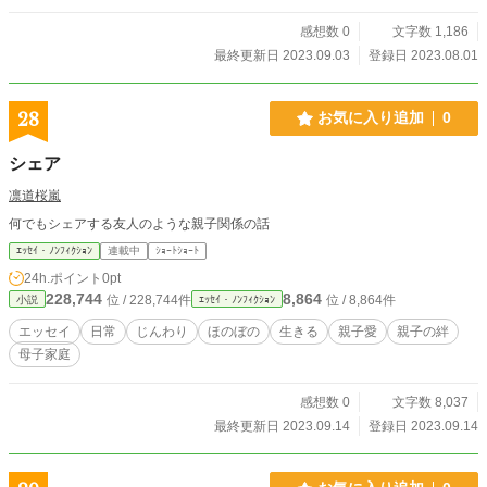
感想数 0
文字数 1,186
最終更新日 2023.09.03
登録日 2023.08.01
28
お気に入り追加
0
シェア
凛道桜嵐
何でもシェアする友人のような親子関係の話
ｴｯｾｲ・ﾉﾝﾌｨｸｼｮﾝ
連載中
ｼｮｰﾄｼｮｰﾄ
24h.ポイント
0pt
228,744
8,864
位 / 228,744件
位 / 8,864件
小説
ｴｯｾｲ・ﾉﾝﾌｨｸｼｮﾝ
エッセイ
日常
じんわり
ほのぼの
生きる
親子愛
親子の絆
母子家庭
感想数 0
文字数 8,037
最終更新日 2023.09.14
登録日 2023.09.14