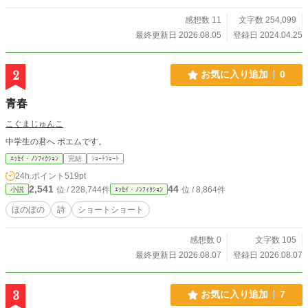
に紹介文といえど、あくまで個人の感想になりますので、ご
理解の程、よろしくお願いします。
感想数 11
文字数 254,099
最終更新日 2026.08.05
登録日 2024.04.25
2
お気に入り追加
0
青春
こぐまじゅんこ
中学生の君へ ポエムです。
ｴｯｾｲ・ﾉﾝﾌｨｸｼｮﾝ
完結
ｼｮｰﾄｼｮｰﾄ
24h.ポイント
519pt
2,541
44
位 / 228,744件
位 / 8,864件
小説
ｴｯｾｲ・ﾉﾝﾌｨｸｼｮﾝ
ほのぼの
詩
ショートショート
感想数 0
文字数 105
最終更新日 2026.08.07
登録日 2026.08.07
3
お気に入り追加
7