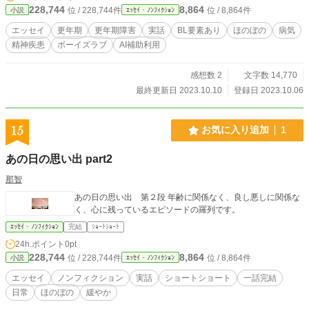
228,744
8,864
位 / 228,744件
位 / 8,864件
小説
ｴｯｾｲ・ﾉﾝﾌｨｸｼｮﾝ
エッセイ
更年期
更年期障害
実話
BL要素あり
ほのぼの
病気
精神疾患
ボーイズラブ
AI補助利用
感想数 2
文字数 14,770
最終更新日 2023.10.10
登録日 2023.10.06
15
お気に入り追加
1
あの日の思い出 part2
那智
あの日の思い出 第２段 年齢に関係なく、良し悪しに関係な
く、心に残っているエピソードの羅列です。
ｴｯｾｲ・ﾉﾝﾌｨｸｼｮﾝ
完結
ｼｮｰﾄｼｮｰﾄ
24h.ポイント
0pt
228,744
8,864
位 / 228,744件
位 / 8,864件
小説
ｴｯｾｲ・ﾉﾝﾌｨｸｼｮﾝ
エッセイ
ノンフィクション
実話
ショートショート
一話完結
日常
ほのぼの
緩やか