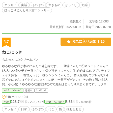
エッセイ
実話
ほのぼの
生きもの
ほっこり
短編
ほっこりじんわり大賞エントリー
感想数 0
文字数 12,083
最終更新日 2022.08.05
登録日 2022.07.28
27
お気に入り追加
10
ねこにっき
もふっとしたクリームパン
ゆるゆるな我が家のにゃんこ備忘録です。 登場にゃんこ①キュートにゃんこ
(大人しい良い子で一番小さい）②プリティにゃんこ(おめめまん丸でプリティフ
ェイス持ち、一番甘えっ子) ③ツンツンにゃんこ(一番人見知りでデレがない)
④イケにゃんこ(イケメンにゃんこの略、一番声がデカい) その他：飼い主(人
間、小心者) ＊ゆるゆるな備忘録なので更新はまったり気まぐれです。カクヨム
様でも公開中。
ｴｯｾｲ・ﾉﾝﾌｨｸｼｮﾝ
連載中
ｼｮｰﾄｼｮｰﾄ
24h.ポイント
0pt
228,744
8,864
位 / 228,744件
位 / 8,864件
小説
ｴｯｾｲ・ﾉﾝﾌｨｸｼｮﾝ
エッセイ
日常
ほのぼの
ねこ
猫
猫あるある