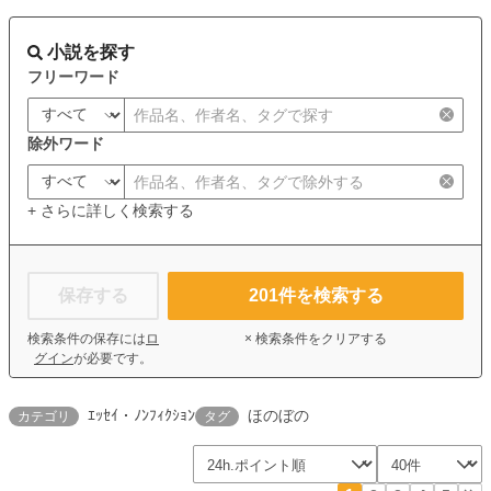
小説を探す
フリーワード
除外ワード
+ さらに詳しく検索する
保存する
201
件を検索する
検索条件の保存には
ロ
× 検索条件をクリアする
グイン
が必要です。
ｴｯｾｲ・ﾉﾝﾌｨｸｼｮﾝ
ほのぼの
カテゴリ
タグ