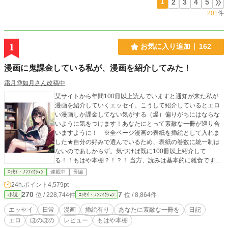
1
2
3
4
5
201
件
1
お気に入り追加
162
漫画に鬼課金している私が、漫画を紹介してみた！
霜月@如月さん改稿中
某サイトから年間100冊以上読んでいますと通知が来た私が
漫画を紹介していくエッセイ。こうして紹介しているとエロ
い漫画しか課金してない気がする（爆）偏りがちにはならな
いように気をつけます！あなたにとって素敵な一冊が巡り合
いますように！ ※全ページ漫画の表紙を挿絵として入れま
した★自分の好みで選んでいるため、表紙の巻数に統一制は
ないのであしからず。気づけば既に100冊以上紹介して
る！！もはや本棚？！？！ 当方、読みは基本的に雑食です。
TL、BL、異世界ファンタジー、ロマンスファンタジー、サイ
ｴｯｾｲ・ﾉﾝﾌｨｸｼｮﾝ
連載中
長編
コパス、中華ファンタジー、エログロ、復讐、ざまぁ、なん
24h.ポイント
4,579pt
でも読みますので、なんでもあります。（？） 紹介文が良か
270
7
位 / 228,744件
位 / 8,864件
小説
ｴｯｾｲ・ﾉﾝﾌｨｸｼｮﾝ
ったり、この漫画面白いよね！分かる！！推し！！好
き！！！など、ありましたら、積極的にイイネ押して頂ける
エッセイ
日常
漫画
挿絵有り
あなたに素敵な一冊を
日記
と、他の方が選ぶ参考になるかなと思いますので、ぜひ、よ
エロ
ほのぼの
レビュー
もはや本棚
ろしくお願いします。 なんせ、量が多いので！！！ ※ちなみ