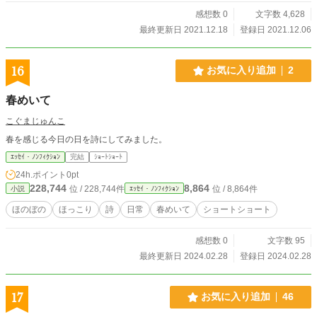
感想数 0
文字数 4,628
最終更新日 2021.12.18
登録日 2021.12.06
16
お気に入り追加
2
春めいて
こぐまじゅんこ
春を感じる今日の日を詩にしてみました。
ｴｯｾｲ・ﾉﾝﾌｨｸｼｮﾝ
完結
ｼｮｰﾄｼｮｰﾄ
24h.ポイント
0pt
228,744
8,864
位 / 228,744件
位 / 8,864件
小説
ｴｯｾｲ・ﾉﾝﾌｨｸｼｮﾝ
ほのぼの
ほっこり
詩
日常
春めいて
ショートショート
感想数 0
文字数 95
最終更新日 2024.02.28
登録日 2024.02.28
17
お気に入り追加
46