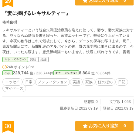
29
お気に入り追加
0
『妻に捧げるレキサルティー』
篠崎俊樹
レキサルティーという統合失調症治療薬を喩えに使って、妻や、妻の家族に対す
る、並々ならぬ愛情を書き綴った、家族エッセーです。軽妙に仕上がっていま
す。今夜の創作はこれで最後にして、今から、データの保存に移ります。明日、
猿渡新聞店にて、新聞配達のアルバイトの後、野の花学園に働きに出るので、今
夜は、いったん寝ます。悪父篠崎陽一もいません。快適に眠れそうです。書籍化
は無理だと思われますが、どうぞよろしくお願いいたします！
ｴｯｾｲ・ﾉﾝﾌｨｸｼｮﾝ
完結
短編
24h.ポイント
0pt
228,744
8,864
位 / 228,744件
位 / 8,864件
小説
ｴｯｾｲ・ﾉﾝﾌｨｸｼｮﾝ
エッセイ
日常
ノンフィクション
実話
家族
ほのぼの
日記
マイペース
感想数 0
文字数 1,053
最終更新日 2022.09.19
登録日 2022.09.19
30
お気に入り追加
0