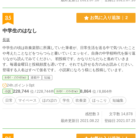
35
お気に入り追加
2
中学生のはなし
長坂
中学生の頃は吹奏楽部に所属していた筆者が、日常生活を送る中で気づいたこと
や考えたことなどをつらつらと書いていくエッセイ。自身の中学校時代を振り返
りながら読んでみてください。 初投稿です。かなりだらだらと進めていきま
す。毎週金曜日と投稿頻度も遅いです。それでも許せる方のみお読みください。
登場する人名はすべて仮名です。 小説家になろう様にも投稿しています。
ｴｯｾｲ・ﾉﾝﾌｨｸｼｮﾝ
連載中
短編
24h.ポイント
0pt
228,744
8,864
位 / 228,744件
位 / 8,864件
小説
ｴｯｾｲ・ﾉﾝﾌｨｸｼｮﾝ
日常
マイペース
ほのぼの
学生
吹奏楽
ほっこり
短編集
感想数 3
文字数 14,878
最終更新日 2021.08.22
登録日 2021.07.25