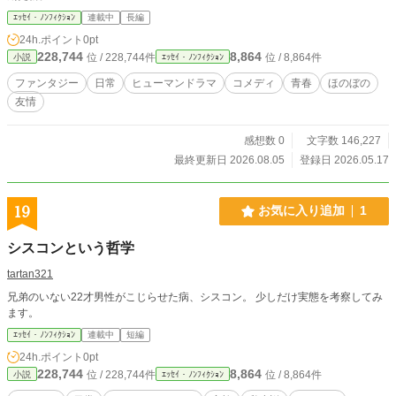
ｴｯｾｲ・ﾉﾝﾌｨｸｼｮﾝ
連載中
長編
24h.ポイント
0pt
228,744
8,864
位 / 228,744件
位 / 8,864件
小説
ｴｯｾｲ・ﾉﾝﾌｨｸｼｮﾝ
ファンタジー
日常
ヒューマンドラマ
コメディ
青春
ほのぼの
友情
感想数 0
文字数 146,227
最終更新日 2026.08.05
登録日 2026.05.17
19
お気に入り追加
1
シスコンという哲学
tartan321
兄弟のいない22才男性がこじらせた病、シスコン。 少しだけ実態を考察してみ
ます。
ｴｯｾｲ・ﾉﾝﾌｨｸｼｮﾝ
連載中
短編
24h.ポイント
0pt
228,744
8,864
位 / 228,744件
位 / 8,864件
小説
ｴｯｾｲ・ﾉﾝﾌｨｸｼｮﾝ