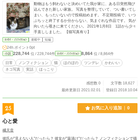
動物はもう飼わないと決めいてた我が家に、ある日突然飛び
込んできた新しい家族。 写真を整理していて、つい書いてし
まい、もったいないので投稿始めます。 不定期投稿で、いつ
ぶちッと終了するか分からない、気まぐれな作品です。 気が
向いたら覗きに来てください。 2021年1月8日 1話から少々
手直ししました。 【猫写真有り】
ｴｯｾｲ・ﾉﾝﾌｨｸｼｮﾝ
連載中
短編
24h.ポイント
0pt
228,744
8,864
位 / 228,744件
位 / 8,864件
小説
ｴｯｾｲ・ﾉﾝﾌｨｸｼｮﾝ
日常
ノンフィクション
猫
ほのぼの
ツンデレ
かわいい
ネコ写真
実話
ほっこり
感想数 0
文字数 18,627
最終更新日 2021.02.01
登録日 2018.10.04
25
お気に入り追加
0
心と愛
橘天音
彼氏が"見えない人"だったら？ 彼女が"薬漬け"だったら？ ノンフィクションで描