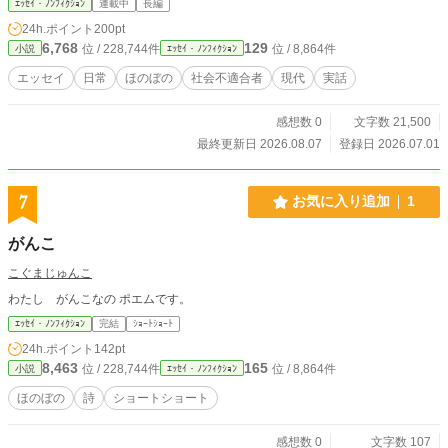
ｴｯｾｲ・ﾉﾝﾌｨｸｼｮﾝ
連載中
長編
24h.ポイント
200pt
6,768
129
位 / 228,744件
位 / 8,864件
小説
ｴｯｾｲ・ﾉﾝﾌｨｸｼｮﾝ
エッセイ
日常
ほのぼの
社会不適合者
現代
実話
感想数 0
文字数 21,500
最終更新日 2026.08.07
登録日 2026.07.01
7
お気に入り追加
1
がんこ
こぐまじゅんこ
わたし がんこなの ポエムです。
ｴｯｾｲ・ﾉﾝﾌｨｸｼｮﾝ
完結
ｼｮｰﾄｼｮｰﾄ
24h.ポイント
142pt
8,463
165
位 / 228,744件
位 / 8,864件
小説
ｴｯｾｲ・ﾉﾝﾌｨｸｼｮﾝ
ほのぼの
詩
ショートショート
感想数 0
文字数 107