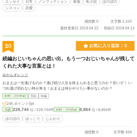
エッセイ
日常
ノンフィクション
家族
私小説
ほのぼの
シスコン
恋愛
感想数 0
文字数 2,103
最終更新日 2019.04.22
登録日 2019.04.13
20
お気に入り追加
0
続編おじいちゃんの思い出。もう一つおじいちゃんが残して
くれた大事な言葉とは！
みかんオレンジ
おまえは一生逃げるのか？逃げ続け人生を終えられると思うのか？甘いぞ！ い
づれ逃げ切れない時が来る！おまえは何かやりたい事がないのか？
ｴｯｾｲ・ﾉﾝﾌｨｸｼｮﾝ
完結
短編
24h.ポイント
0pt
228,744
8,864
位 / 228,744件
位 / 8,864件
小説
ｴｯｾｲ・ﾉﾝﾌｨｸｼｮﾝ
ほのぼの
ほっこり
じんわり
感想数 0
文字数 458