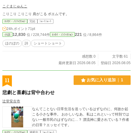
こぐまじゅんこ
こりこり こりこり 肩がこる ポエムです。
ｴｯｾｲ・ﾉﾝﾌｨｸｼｮﾝ
完結
ｼｮｰﾄｼｮｰﾄ
24h.ポイント
71pt
12,830
221
位 / 228,744件
位 / 8,864件
小説
ｴｯｾｲ・ﾉﾝﾌｨｸｼｮﾝ
ほのぼの
詩
ショートショート
感想数 0
文字数 61
最終更新日 2026.08.05
登録日 2026.08.05
11
お気に入り追加
1
悲劇と喜劇は背中合わせ
辻堂安古市
なんてことない日常生活を送っているはずなのに、何故か起
こる小さな事件。 おかしいなあ、私はこれといって特別では
ない一般市民のはずなのに…？ 漂流神に愛されている？作者
の日常？エッセイです。
ｴｯｾｲ・ﾉﾝﾌｨｸｼｮﾝ
連載中
ｼｮｰﾄｼｮｰﾄ