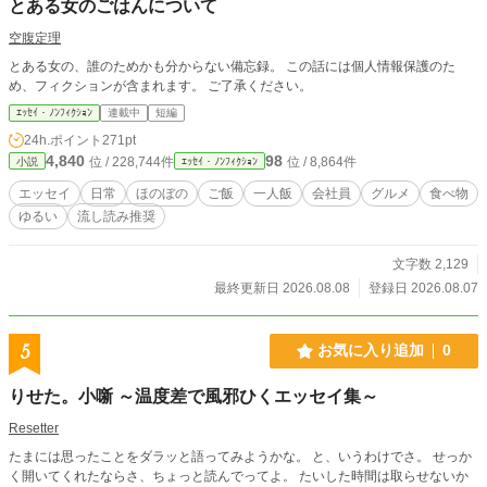
とある女のごはんについて
空腹定理
とある女の、誰のためかも分からない備忘録。 この話には個人情報保護のた
め、フィクションが含まれます。 ご了承ください。
ｴｯｾｲ・ﾉﾝﾌｨｸｼｮﾝ
連載中
短編
24h.ポイント
271pt
4,840
98
位 / 228,744件
位 / 8,864件
小説
ｴｯｾｲ・ﾉﾝﾌｨｸｼｮﾝ
エッセイ
日常
ほのぼの
ご飯
一人飯
会社員
グルメ
食べ物
ゆるい
流し読み推奨
文字数 2,129
最終更新日 2026.08.08
登録日 2026.08.07
5
お気に入り追加
0
りせた。小噺 ～温度差で風邪ひくエッセイ集～
Resetter
たまには思ったことをダラッと語ってみようかな。 と、いうわけでさ。 せっか
く開いてくれたならさ、ちょっと読んでってよ。 たいした時間は取らせないか