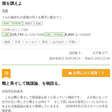
猫を讃えよ
毛蟹
うちの歯折れの黒猫の写メを勝手に載せてく
ｴｯｾｲ・ﾉﾝﾌｨｸｼｮﾝ
連載中
短編
24h.ポイント
0pt
228,744
8,864
位 / 228,744件
位 / 8,864件
小説
ｴｯｾｲ・ﾉﾝﾌｨｸｼｮﾝ
猫様
日常
エッセイ
実話
ほのぼの
可愛い
感想数 9
文字数 877
最終更新日 2025.09.24
登録日 2023.12.06
18
お気に入り追加
1
醜と美そして陰謀論、を物語る。
かみやなおあき
これは醜と美そして陰謀論を延々と語っていく物語です。 人が気になって
仕方がない美しさと醜さとは何か？ そして思い込みや妄想といったものから
生まれる陰謀論が絡まり展開していきます。 2026年5月17日スタートの不定
期更新。