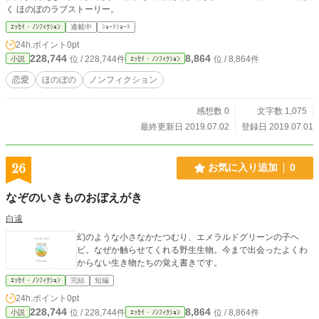
く ほのぼのラブストーリー。
ｴｯｾｲ・ﾉﾝﾌｨｸｼｮﾝ
連載中
ｼｮｰﾄｼｮｰﾄ
24h.ポイント
0pt
228,744
8,864
位 / 228,744件
位 / 8,864件
小説
ｴｯｾｲ・ﾉﾝﾌｨｸｼｮﾝ
恋愛
ほのぼの
ノンフィクション
感想数 0
文字数 1,075
最終更新日 2019.07.02
登録日 2019.07.01
26
お気に入り追加
0
なぞのいきものおぼえがき
白遠
幻のような小さなかたつむり、エメラルドグリーンの子ヘ
ビ。なぜか触らせてくれる野生生物。今まで出会ったよくわ
からない生き物たちの覚え書きです。
ｴｯｾｲ・ﾉﾝﾌｨｸｼｮﾝ
完結
短編
24h.ポイント
0pt
228,744
8,864
位 / 228,744件
位 / 8,864件
小説
ｴｯｾｲ・ﾉﾝﾌｨｸｼｮﾝ