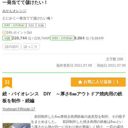
一発当てて儲けたい！
みかんオレンジ
とにかく一発当てて儲けたい俺！
ｴｯｾｲ・ﾉﾝﾌｨｸｼｮﾝ
完結
短編
24h.ポイント
0pt
228,744
8,864
位 / 228,744件
位 / 8,864件
小説
ｴｯｾｲ・ﾉﾝﾌｨｸｼｮﾝ
ほのぼの
ほっこり
文字数 288
最終更新日 2021.07.09
登録日 2021.07.09
31
お気に入り追加
1
続・バイオレンス DIY ～厚さ6㎜アウトドア焼肉用の鉄
板を制作・続編
Yoshinari F/Route-17
前回制作した6㎜厚焼き肉用鉄板の改良型を制作。その様子
をまとめました。 前回制作した焼き肉用の鉄板は6㎜とい
う厚さから熱が均一に伝わり肉が美味しく焼け、一応の成功