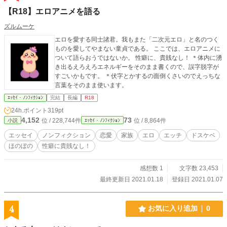
【R18】エロアニメを語る
ズルムーケ
エロを愛する同士諸君。我もまた「二次元エロ」と名のつく
ものを愛してやまない童貞である。 ここでは、エロアニメに
ついて語らおうではないか。 性癖に、貴賎なし！ ＊体内に湧
き出るえろえろエネルギーをそのまま書くので、誤字脱字が
すごいかもです。 ＊伏字とかするの面倒くさいのでえっちな
言葉をそのまま使います。
ｴｯｾｲ・ﾉﾝﾌｨｸｼｮﾝ
完結
長編
R18
24h.ポイント
319pt
4,152
73
位 / 228,744件
位 / 8,864件
小説
ｴｯｾｲ・ﾉﾝﾌｨｸｼｮﾝ
エッセイ
ノンフィクション
恋愛
家族
エロ
エッチ
ドスケベ
ほのぼの
性癖に貴賎なし！
感想数 1
文字数 23,453
最終更新日 2021.01.18
登録日 2021.01.07
4
お気に入り追加
0