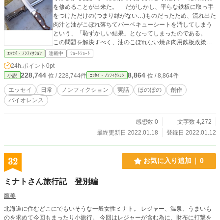
を修めることが出来た。 だがしかし、平らな鉄板に取っ手
をつけただけの(つまり縁がない…)ものだったため、流れ出た
肉汁と油がこぼれ落ちてバーベキューシートを汚してしまう
という、「恥ずかしい結果」となってしまったのである。
この問題を解決すべく、油のこぼれない焼き肉用鉄板政策に
挑む。 6㎜厚の鉄板に縁を作る作業は容易なことではな
ｴｯｾｲ・ﾉﾝﾌｨｸｼｮﾝ
連載中
ｼｮｰﾄｼｮｰﾄ
い。実際にはプレス機などを使用し縁を成型するが、そのよ
24h.ポイント
0pt
うな設備はない。 果たして我々の日曜大工のレベル(それ以
228,744
8,864
位 / 228,744件
位 / 8,864件
小説
ｴｯｾｲ・ﾉﾝﾌｨｸｼｮﾝ
下かも…)でバーベキューシートを汚してしまうという油問題
を克服できるのか？ その苦難と試行錯誤の記録である。
エッセイ
日常
ノンフィクション
実話
ほのぼの
創作
バイオレンス
感想数 0
文字数 4,272
最終更新日 2022.01.18
登録日 2022.01.12
32
お気に入り追加
0
ミナトさん旅行記 登別編
鷹美
北海道に住むどこにでもいそうな一般女性ミナト。 レジャー、温泉、うまいも
のを求めて今回もまったり小旅行。 今回はレジャーが含む為に、財布に打撃を