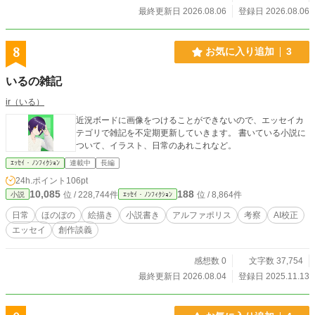
最終更新日 2026.08.06
登録日 2026.08.06
8
お気に入り追加
3
いるの雑記
ir（いる）
近況ボードに画像をつけることができないので、エッセイカ
テゴリで雑記を不定期更新していきます。 書いている小説に
ついて、イラスト、日常のあれこれなど。
ｴｯｾｲ・ﾉﾝﾌｨｸｼｮﾝ
連載中
長編
24h.ポイント
106pt
10,085
188
位 / 228,744件
位 / 8,864件
小説
ｴｯｾｲ・ﾉﾝﾌｨｸｼｮﾝ
日常
ほのぼの
絵描き
小説書き
アルファポリス
考察
AI校正
エッセイ
創作談義
感想数 0
文字数 37,754
最終更新日 2026.08.04
登録日 2025.11.13