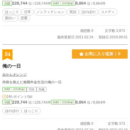
228,744
8,864
位 / 228,744件
位 / 8,864件
小説
ｴｯｾｲ・ﾉﾝﾌｨｸｼｮﾝ
ほっこり
日常
ノンフィクション
実話
ほのぼの
コメディ
面白い
恋愛
感想数 0
文字数 3,973
最終更新日 2021.02.24
登録日 2019.09.01
34
お気に入り追加
0
俺の一日
みかんオレンジ
持病を抱えた無職年金生活の俺の一日
ｴｯｾｲ・ﾉﾝﾌｨｸｼｮﾝ
完結
短編
24h.ポイント
0pt
228,744
8,864
位 / 228,744件
位 / 8,864件
小説
ｴｯｾｲ・ﾉﾝﾌｨｸｼｮﾝ
ほのぼの
ほっこり
感想数 0
文字数 373
最終更新日 2021.07.10
登録日 2021.07.10