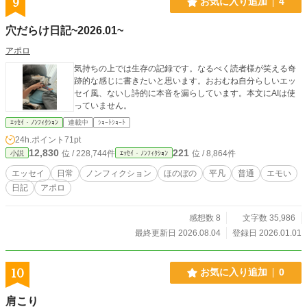
9
お気に入り追加
4
穴だらけ日記~2026.01~
アポロ
気持ちの上では生存の記録です。なるべく読者様が笑える奇
跡的な感じに書きたいと思います。おおむね自分らしいエッ
セイ風、ないし詩的に本音を漏らしています。本文にAIは使
っていません。
ｴｯｾｲ・ﾉﾝﾌｨｸｼｮﾝ
連載中
ｼｮｰﾄｼｮｰﾄ
24h.ポイント
71pt
12,830
221
位 / 228,744件
位 / 8,864件
小説
ｴｯｾｲ・ﾉﾝﾌｨｸｼｮﾝ
エッセイ
日常
ノンフィクション
ほのぼの
平凡
普通
エモい
日記
アポロ
感想数 8
文字数 35,986
最終更新日 2026.08.04
登録日 2026.01.01
10
お気に入り追加
0
肩こり