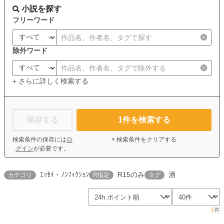
小説を探す
フリーワード
除外ワード
+ さらに詳しく検索する
保存する
1
件を検索する
検索条件の保存には
ロ
× 検索条件をクリアする
グイン
が必要です。
ｴｯｾｲ・ﾉﾝﾌｨｸｼｮﾝ
R15のみ
酒
カテゴリ
R指定
タグ
1
件