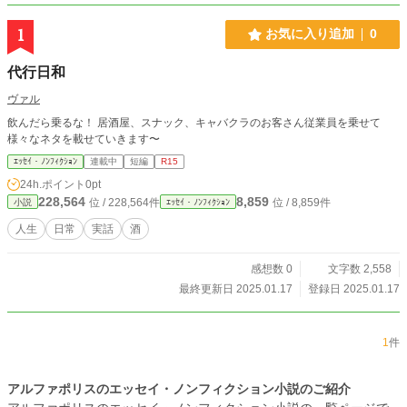
1
お気に入り追加
0
代行日和
ヴァル
飲んだら乗るな！ 居酒屋、スナック、キャバクラのお客さん従業員を乗せて
様々なネタを載せていきます〜
ｴｯｾｲ・ﾉﾝﾌｨｸｼｮﾝ
連載中
短編
R15
24h.ポイント
0pt
228,564
8,859
位 / 228,564件
位 / 8,859件
小説
ｴｯｾｲ・ﾉﾝﾌｨｸｼｮﾝ
人生
日常
実話
酒
感想数 0
文字数 2,558
最終更新日 2025.01.17
登録日 2025.01.17
1
件
アルファポリスのエッセイ・ノンフィクション小説のご紹介