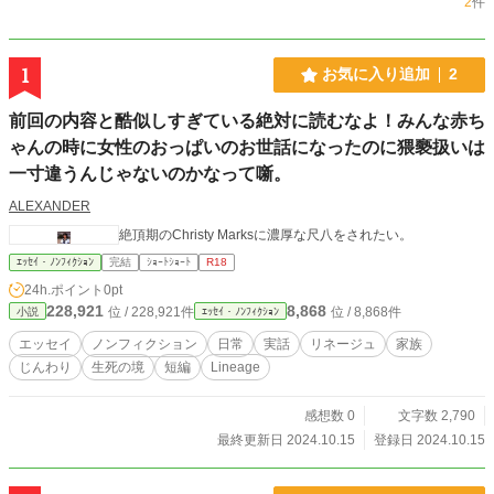
2
件
1
お気に入り追加
2
前回の内容と酷似しすぎている絶対に読むなよ！みんな赤ち
ゃんの時に女性のおっぱいのお世話になったのに猥褻扱いは
一寸違うんじゃないのかなって噺。
ALEXANDER
絶頂期のChristy Marksに濃厚な尺八をされたい。
ｴｯｾｲ・ﾉﾝﾌｨｸｼｮﾝ
完結
ｼｮｰﾄｼｮｰﾄ
R18
24h.ポイント
0pt
228,921
8,868
位 / 228,921件
位 / 8,868件
小説
ｴｯｾｲ・ﾉﾝﾌｨｸｼｮﾝ
エッセイ
ノンフィクション
日常
実話
リネージュ
家族
じんわり
生死の境
短編
Lineage
感想数 0
文字数 2,790
最終更新日 2024.10.15
登録日 2024.10.15