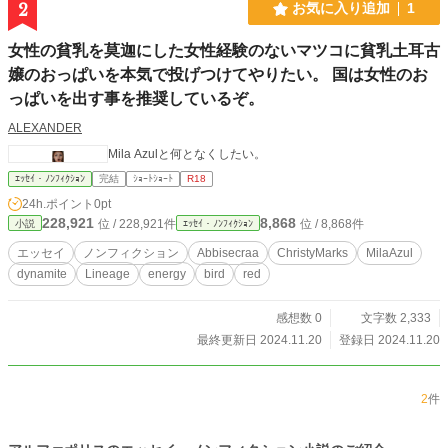
2
お気に入り追加
1
女性の貧乳を莫迦にした女性経験のないマツコに貧乳土耳古
嬢のおっぱいを本気で投げつけてやりたい。 国は女性のお
っぱいを出す事を推奨しているぞ。
ALEXANDER
Mila Azulと何となくしたい。
ｴｯｾｲ・ﾉﾝﾌｨｸｼｮﾝ
完結
ｼｮｰﾄｼｮｰﾄ
R18
24h.ポイント
0pt
228,921
8,868
位 / 228,921件
位 / 8,868件
小説
ｴｯｾｲ・ﾉﾝﾌｨｸｼｮﾝ
エッセイ
ノンフィクション
Abbisecraa
ChristyMarks
MilaAzul
dynamite
Lineage
energy
bird
red
感想数 0
文字数 2,333
最終更新日 2024.11.20
登録日 2024.11.20
2
件