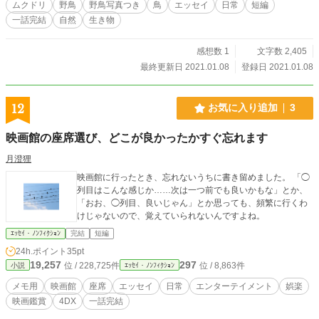
ムクドリ
野鳥
野鳥写真つき
鳥
エッセイ
日常
短編
一話完結
自然
生き物
感想数 1
文字数 2,405
最終更新日 2021.01.08
登録日 2021.01.08
12
お気に入り追加
3
映画館の座席選び、どこが良かったかすぐ忘れます
月澄狸
映画館に行ったとき、忘れないうちに書き留めました。 「◯
列目はこんな感じか……次は一つ前でも良いかもな」とか、
「おお、◯列目、良いじゃん」とか思っても、頻繁に行くわ
けじゃないので、覚えていられないんですよね。
ｴｯｾｲ・ﾉﾝﾌｨｸｼｮﾝ
完結
短編
24h.ポイント
35pt
19,257
297
位 / 228,725件
位 / 8,863件
小説
ｴｯｾｲ・ﾉﾝﾌｨｸｼｮﾝ
メモ用
映画館
座席
エッセイ
日常
エンターテイメント
娯楽
映画鑑賞
4DX
一話完結