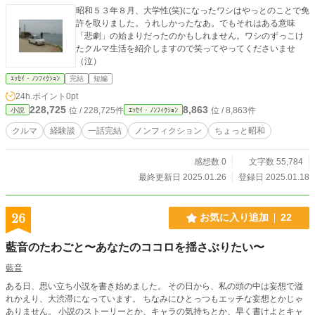
昭和５３年８月、大学性(笑)になったワシはやっとのことで免
許を取りました。うれしかったなあ。でもそれはある意味
「悲劇」の始まりだったのかもしれません。ワシのずっこけ
たクルマ生活を紹介しますので笑ってやってくださいませ
（泣）
ｴｯｾｲ・ﾉﾝﾌｨｸｼｮﾝ
完結
短編
24h.ポイント
0pt
228,725
8,863
位 / 228,725件
位 / 8,863件
小説
ｴｯｾｲ・ﾉﾝﾌｨｸｼｮﾝ
クルマ
経験談
一話完結
ノンフィクション
ちょっと昭和
感想数 0
文字数 55,784
最終更新日 2025.01.26
登録日 2025.01.18
26
お気に入り追加
22
藍音のたわごと〜あなたのココロを揺さぶりたい〜
藍音
ある日、思い立ち小説を書き始めました。 その日から、私の頭の中は妄想で溢
れかえり、大渋滞になっています。 ちなみにひとっつもエッチな妄想とかじゃ
ありません。 小説のストーリーとか、キャラの気持ちとか、早く書けよとキャ