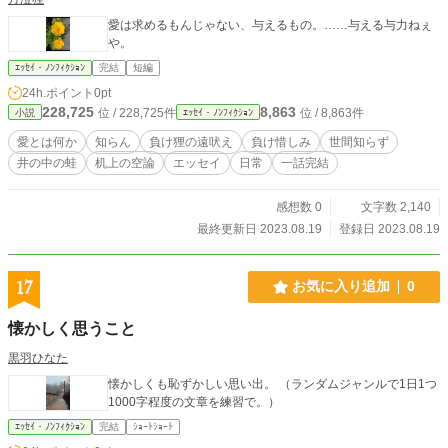
愛は求めるもんじゃない、与えるもの。……与える与力ねぇ
や。
ｴｯｾｲ・ﾉﾝﾌｨｸｼｮﾝ
完結
短編
24h.ポイント
0pt
228,725
8,863
位 / 228,725件
位 / 8,863件
小説
ｴｯｾｲ・ﾉﾝﾌｨｸｼｮﾝ
愛とは何か
知らん
負け狸の遠吠え
負け惜しみ
世間知らず
井の中の蛙
机上の空論
エッセイ
日常
一話完結
感想数 0
文字数 2,140
最終更新日 2023.08.19
登録日 2023.08.19
17
お気に入り追加
0
懐かしく思うこと
黒羽ひなた
懐かしくも恥ずかしい思い出。 （ランダムジャンルで1日1つ
1000字程度の文章を練習で。）
ｴｯｾｲ・ﾉﾝﾌｨｸｼｮﾝ
完結
ｼｮｰﾄｼｮｰﾄ