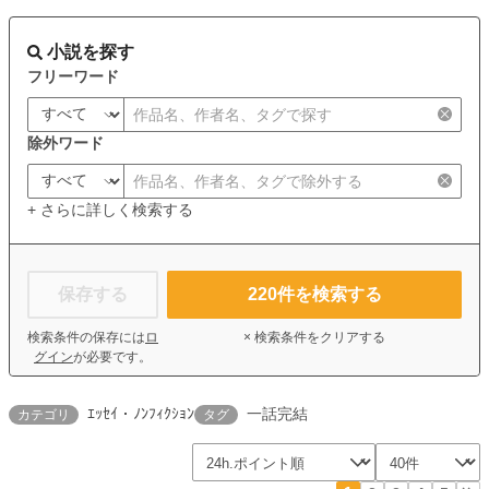
小説を探す
フリーワード
除外ワード
+ さらに詳しく検索する
保存する
220
件を検索する
検索条件の保存には
ロ
× 検索条件をクリアする
グイン
が必要です。
ｴｯｾｲ・ﾉﾝﾌｨｸｼｮﾝ
一話完結
カテゴリ
タグ