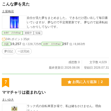
こんな夢を見た
土屋梅花
自分が見た夢をまとめました。 できるだけ思い出して毎日書
いていますが、夢なので不定期更新です。 夢なので起承転結
しっかりしてないです。
ｴｯｾｲ・ﾉﾝﾌｨｸｼｮﾝ
連載中
短編
24h.ポイント
35pt
19,257
297
位 / 228,725件
位 / 8,863件
小説
ｴｯｾｲ・ﾉﾝﾌｨｸｼｮﾝ
夢日記
一話完結
感想数 0
文字数 4,029
最終更新日 2026.08.06
登録日 2026.07.31
7
お気に入り追加
2
ママチャリは盗まれない
まいゆき
ラック式の自転車置き場で、私は鍵をかけません。理由
は・・・