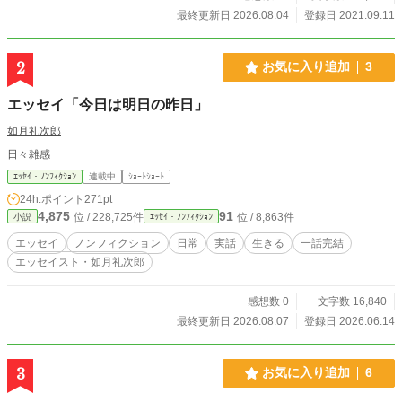
最終更新日 2026.08.04
登録日 2021.09.11
2
お気に入り追加
3
エッセイ「今日は明日の昨日」
如月礼次郎
日々雑感
ｴｯｾｲ・ﾉﾝﾌｨｸｼｮﾝ
連載中
ｼｮｰﾄｼｮｰﾄ
24h.ポイント
271pt
4,875
91
位 / 228,725件
位 / 8,863件
小説
ｴｯｾｲ・ﾉﾝﾌｨｸｼｮﾝ
エッセイ
ノンフィクション
日常
実話
生きる
一話完結
エッセイスト・如月礼次郎
感想数 0
文字数 16,840
最終更新日 2026.08.07
登録日 2026.06.14
3
お気に入り追加
6