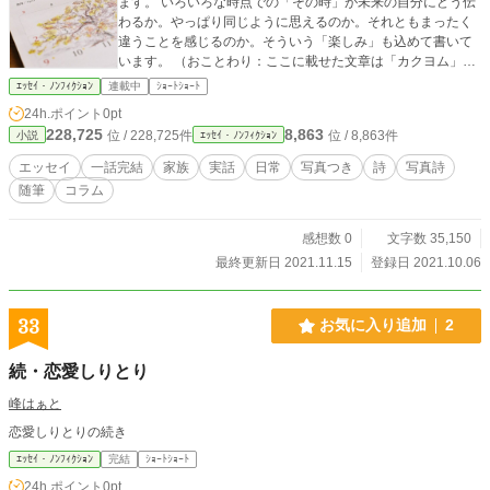
ます。 いろいろな時点での「その時」が未来の自分にどう伝
わるか。やっぱり同じように思えるのか。それともまったく
違うことを感じるのか。そういう「楽しみ」も込めて書いて
います。 （おことわり：ここに載せた文章は「カクヨム」と
「小説家になろう」にも公開しています。ただし、この2つの
ｴｯｾｲ・ﾉﾝﾌｨｸｼｮﾝ
連載中
ｼｮｰﾄｼｮｰﾄ
サイトでは挿絵の制限があるので、それに合わせて文章も変
24h.ポイント
0pt
えています。したがって、ここが最も先行していて、カクヨ
228,725
8,863
位 / 228,725件
位 / 8,863件
小説
ｴｯｾｲ・ﾉﾝﾌｨｸｼｮﾝ
ム、小説家になろうの順に更新しています。）
エッセイ
一話完結
家族
実話
日常
写真つき
詩
写真詩
随筆
コラム
感想数 0
文字数 35,150
最終更新日 2021.11.15
登録日 2021.10.06
33
お気に入り追加
2
続・恋愛しりとり
峰はぁと
恋愛しりとりの続き
ｴｯｾｲ・ﾉﾝﾌｨｸｼｮﾝ
完結
ｼｮｰﾄｼｮｰﾄ
24h.ポイント
0pt