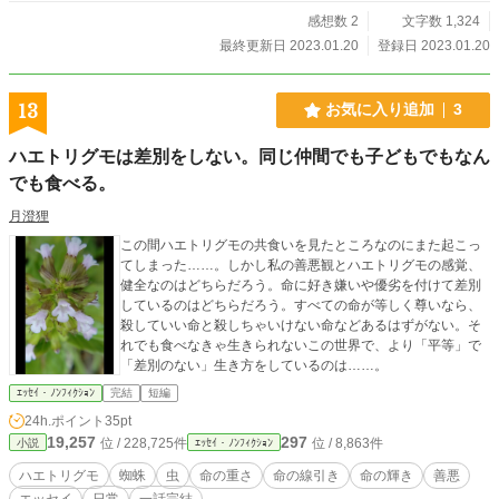
感想数 2
文字数 1,324
最終更新日 2023.01.20
登録日 2023.01.20
13
お気に入り追加
3
ハエトリグモは差別をしない。同じ仲間でも子どもでもなん
でも食べる。
月澄狸
この間ハエトリグモの共食いを見たところなのにまた起こっ
てしまった……。しかし私の善悪観とハエトリグモの感覚、
健全なのはどちらだろう。命に好き嫌いや優劣を付けて差別
しているのはどちらだろう。すべての命が等しく尊いなら、
殺していい命と殺しちゃいけない命などあるはずがない。そ
れでも食べなきゃ生きられないこの世界で、より「平等」で
「差別のない」生き方をしているのは……。
ｴｯｾｲ・ﾉﾝﾌｨｸｼｮﾝ
完結
短編
24h.ポイント
35pt
19,257
297
位 / 228,725件
位 / 8,863件
小説
ｴｯｾｲ・ﾉﾝﾌｨｸｼｮﾝ
ハエトリグモ
蜘蛛
虫
命の重さ
命の線引き
命の輝き
善悪
エッセイ
日常
一話完結