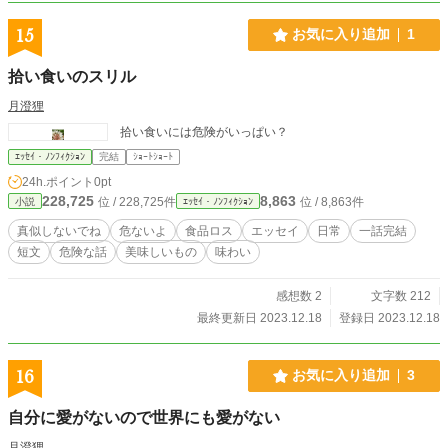
15
お気に入り追加
1
拾い食いのスリル
月澄狸
拾い食いには危険がいっぱい？
ｴｯｾｲ・ﾉﾝﾌｨｸｼｮﾝ
完結
ｼｮｰﾄｼｮｰﾄ
24h.ポイント
0pt
228,725
8,863
位 / 228,725件
位 / 8,863件
小説
ｴｯｾｲ・ﾉﾝﾌｨｸｼｮﾝ
真似しないでね
危ないよ
食品ロス
エッセイ
日常
一話完結
短文
危険な話
美味しいもの
味わい
感想数 2
文字数 212
最終更新日 2023.12.18
登録日 2023.12.18
16
お気に入り追加
3
自分に愛がないので世界にも愛がない
月澄狸