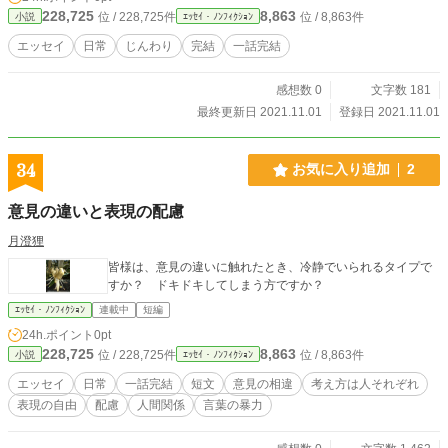
228,725
8,863
位 / 228,725件
位 / 8,863件
小説
ｴｯｾｲ・ﾉﾝﾌｨｸｼｮﾝ
エッセイ
日常
じんわり
完結
一話完結
感想数 0
文字数 181
最終更新日 2021.11.01
登録日 2021.11.01
34
お気に入り追加
2
意見の違いと表現の配慮
月澄狸
皆様は、意見の違いに触れたとき、冷静でいられるタイプで
すか？ ドキドキしてしまう方ですか？
ｴｯｾｲ・ﾉﾝﾌｨｸｼｮﾝ
連載中
短編
24h.ポイント
0pt
228,725
8,863
位 / 228,725件
位 / 8,863件
小説
ｴｯｾｲ・ﾉﾝﾌｨｸｼｮﾝ
エッセイ
日常
一話完結
短文
意見の相違
考え方は人それぞれ
表現の自由
配慮
人間関係
言葉の暴力