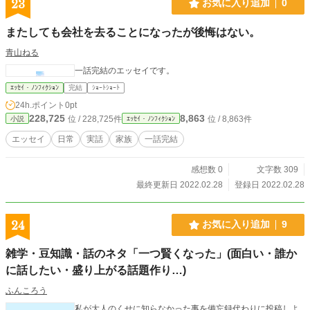
23
お気に入り追加
0
またしても会社を去ることになったが後悔はない。
青山ねる
一話完結のエッセイです。
ｴｯｾｲ・ﾉﾝﾌｨｸｼｮﾝ
完結
ｼｮｰﾄｼｮｰﾄ
24h.ポイント
0pt
228,725
8,863
位 / 228,725件
位 / 8,863件
小説
ｴｯｾｲ・ﾉﾝﾌｨｸｼｮﾝ
エッセイ
日常
実話
家族
一話完結
感想数 0
文字数 309
最終更新日 2022.02.28
登録日 2022.02.28
24
お気に入り追加
9
雑学・豆知識・話のネタ「一つ賢くなった」(面白い・誰か
に話したい・盛り上がる話題作り…)
ふんころう
私が大人のくせに知らなかった事を備忘録代わりに投稿しよ