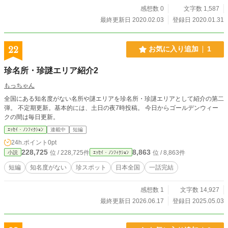
感想数 0
文字数 1,587
最終更新日 2020.02.03
登録日 2020.01.31
22
お気に入り追加
1
珍名所・珍謎エリア紹介2
もっちゃん
全国にある知名度がない名所や謎エリアを珍名所・珍謎エリアとして紹介の第二
弾。 不定期更新。基本的には、土日の夜7時投稿。 今日からゴールデンウィー
クの間は毎日更新。
ｴｯｾｲ・ﾉﾝﾌｨｸｼｮﾝ
連載中
短編
24h.ポイント
0pt
228,725
8,863
位 / 228,725件
位 / 8,863件
小説
ｴｯｾｲ・ﾉﾝﾌｨｸｼｮﾝ
短編
知名度がない
珍スポット
日本全国
一話完結
感想数 1
文字数 14,927
最終更新日 2026.06.17
登録日 2025.05.03