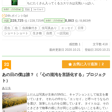
ちにたくさん入ってくるユスリカは元気いっぱい。
ｴｯｾｲ・ﾉﾝﾌｨｸｼｮﾝ
完結
ｼｮｰﾄｼｮｰﾄ
24h.ポイント
0pt
228,725
8,863
位 / 228,725件
位 / 8,863件
小説
ｴｯｾｲ・ﾉﾝﾌｨｸｼｮﾝ
昆虫
虫
虫画像付き
虫写真あり
エッセイ
日常
ショートショート
生き物
自然
一話完結
感想数 1
文字数 418
最終更新日 2020.10.21
登録日 2020.10.21
32
お気に入り追加
2
あの日の僕は誰？（「心の混沌を言語化する」プロジェク
ト）
ありを
ふだんは写真が主体のSNSに、キャプションとして短文を書
いています。 それらの中から「エッセイ」と呼べそうなもの
を選び、加筆したものを公開しています。 タイトルは、その
ときどきで物事の感じ方が同じとは限らないことを表してい