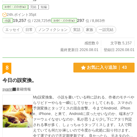
ｴｯｾｲ・ﾉﾝﾌｨｸｼｮﾝ
完結
短編
24h.ポイント
35pt
19,257
297
位 / 228,725件
位 / 8,863件
小説
ｴｯｾｲ・ﾉﾝﾌｨｸｼｮﾝ
エッセイ
日常
ノンフィクション
実話
家族
一話完結
感想数 0
文字数 5,157
最終更新日 2026.08.01
登録日 2026.08.01
8
お気に入り追加
43
今日の誤変換。
syarin
書籍情報
My誤変換集。 小説を書いている時に訪れる、作者のモチベや
らリビドーやらを一瞬にしてリセットしてくれる、スマホの
予測変換とタップミスの混合攻撃。 今までAndroid、iPhon
e、iPhone、と来て、Androidに戻ったせいなのか、端末がフ
ァーウェイなせいなのか、私が思うより少し下にアタリ判定
される事が多く、しょっちゅうタップミスします。 1人で悶
えていても何だか淋しいので今度から此処に貼り付けます。
全て運ですので不定期更新です。 良かったら、元ネタの小説