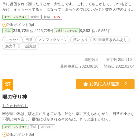
ラに督促されて謝ったりとか、大忙しです。 これってもしかして、いつもどこ
かに「イっちゃってる人」になってしまったのではないか？と突然天啓のように
閃きました。 私を正常な社会生活に戻すために、どうしようと試行錯誤してい
ｴｯｾｲ・ﾉﾝﾌｨｸｼｮﾝ
連載中
短編
R15
たのですが、女神様（コメントをくださる読者様）から、さらなる天啓をいただ
24h.ポイント
0pt
きまして、エッセイを書くことにしました。 多分、面白いと思います。（趣味
228,725
8,863
位 / 228,725件
位 / 8,863件
小説
ｴｯｾｲ・ﾉﾝﾌｨｸｼｮﾝ
の校正作業を進めている時に、私は大笑いしました） そして、時々真面目だっ
たりします。 タイトルに（わ）笑いあり、（ま）真面目な話とつけようかと真
エッセイ
日常
ノンフィクション
笑いあり
BL関連書き込みあり
剣に考えましたが、そんな作品見たことないのでやめました。 一応、1話完結の
腐女子
一話完結
形を取っていますので、好きなところから読んでいただいて大丈夫だと思いま
す。（なるべくそのようにこころがけております。ぺこり） 不定期更新です。
感想数 6
文字数 255,919
最終更新日 2023.08.20
登録日 2022.02.04
27
お気に入り追加
2
喉の守り神
しらかわからし
喉が弱い私は、咳と共に生きている。飴と生薬に支えられながら、日常の小さな
不調と向き合う。最後に明かされるその名に、きっと誰もが頷く。
ｴｯｾｲ・ﾉﾝﾌｨｸｼｮﾝ
完結
ｼｮｰﾄｼｮｰﾄ
24h.ポイント
0pt