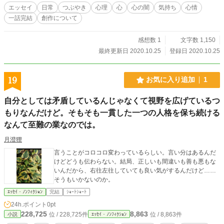
エッセイ
日常
つぶやき
心理
心
心の闇
気持ち
心情
一話完結
創作について
感想数 1
文字数 1,150
最終更新日 2020.10.25
登録日 2020.10.25
19
お気に入り追加
1
自分としては矛盾しているんじゃなくて視野を広げているつ
もりなんだけど。そもそも一貫した一つの人格を保ち続ける
なんて至難の業なのでは。
月澄狸
言うことがコロコロ変わっているらしい。言い分はあるんだ
けどどうも伝わらない。結局、正しいも間違いも善も悪もな
いんだから、右往左往していても良い気がするんだけど……
そうもいかないのか。
ｴｯｾｲ・ﾉﾝﾌｨｸｼｮﾝ
完結
ｼｮｰﾄｼｮｰﾄ
24h.ポイント
0pt
228,725
8,863
位 / 228,725件
位 / 8,863件
小説
ｴｯｾｲ・ﾉﾝﾌｨｸｼｮﾝ