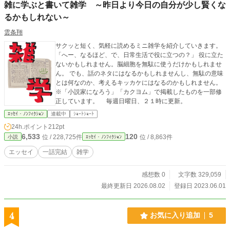
雑に学ぶと書いて雑学 ～昨日より今日の自分が少し賢くな
るかもしれない～
雲条翔
サクッと短く、気軽に読めるミニ雑学を紹介していきます。
「へー、なるほど、で、日常生活で役に立つの？」 役に立た
ないかもしれません。脳細胞を無駄に使うだけかもしれませ
ん。 でも、話のネタにはなるかもしれませんし、無駄の意味
とは何なのか、考えるキッカケにはなるのかもしれません。
※「小説家になろう」「カクヨム」で掲載したものを一部修
正しています。 毎週日曜日、２１時に更新。
ｴｯｾｲ・ﾉﾝﾌｨｸｼｮﾝ
連載中
ｼｮｰﾄｼｮｰﾄ
24h.ポイント
212pt
6,533
120
位 / 228,725件
位 / 8,863件
小説
ｴｯｾｲ・ﾉﾝﾌｨｸｼｮﾝ
エッセイ
一話完結
雑学
感想数 0
文字数 329,059
最終更新日 2026.08.02
登録日 2023.06.01
4
お気に入り追加
5