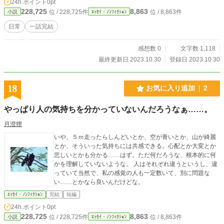
24h.ポイント
0pt
228,725
8,863
位 / 228,725件
位 / 8,863件
小説
ｴｯｾｲ・ﾉﾝﾌｨｸｼｮﾝ
日常
一話完結
感想数 0
文字数 1,118
最終更新日 2023.10.30
登録日 2023.10.30
18
お気に入り追加
2
やっぱり人の気持ちを分かっていないんだろうなぁ……。
月澄狸
いや、５ｍ走ったらしんどいとか、空が青いとか、山が綺麗
とか、そういった気持ちには共感できる。心配とか大変とか
悲しいとかも分かる……はず。ただ何だろうな、根本的に何
かを理解していないような。 人はそれぞれ違うというし、違
っていて当然で、私の感覚の人も一定数いて、別に問題な
い……とかなら良いんだけどな。
ｴｯｾｲ・ﾉﾝﾌｨｸｼｮﾝ
完結
短編
24h.ポイント
0pt
228,725
8,863
位 / 228,725件
位 / 8,863件
小説
ｴｯｾｲ・ﾉﾝﾌｨｸｼｮﾝ