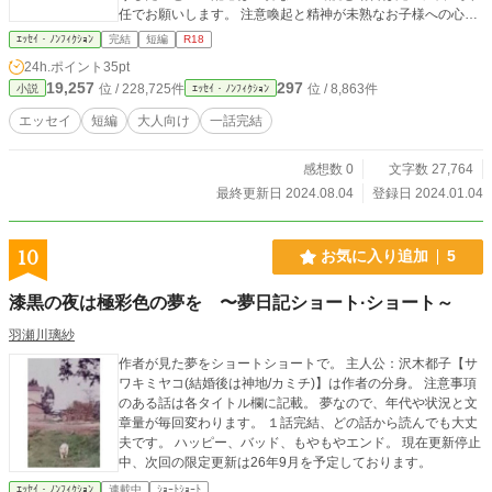
任でお願いします。 注意喚起と精神が未熟なお子様への心の
ダメージ回避とし、一定年齢以上のR18指定の設定をしまし
ｴｯｾｲ・ﾉﾝﾌｨｸｼｮﾝ
完結
短編
R18
た。読者は最低限のマナーを持参した大人のみに限定してお
24h.ポイント
35pt
ります。堅苦しいことばかりですが、所詮素人が好き勝手書
19,257
297
位 / 228,725件
位 / 8,863件
小説
ｴｯｾｲ・ﾉﾝﾌｨｸｼｮﾝ
いてる文章です。 【内容】 一話完結のエッセイです。 内容
は基本的に『大人の扉』や『ド・アダルト』と同じく日常の
エッセイ
短編
大人向け
一話完結
疑問や現実あるあるなどを書き出します。 とはいえ内容はあ
って内容なモンですのであんまり深く考えて読むと…ね？ 思
感想数 0
文字数 27,764
ったことを文章にしており修正は基本的にしておりません。
誤字脱字が多数あると思われますがそういう作品ですのでご
最終更新日 2024.08.04
登録日 2024.01.04
容赦下さい。 表紙:イラストAC くつわ様より
10
お気に入り追加
5
漆黒の夜は極彩色の夢を 〜夢日記ショート·ショート～
羽瀬川璃紗
作者が見た夢をショートショートで。 主人公：沢木都子【サ
ワキミヤコ(結婚後は神地/カミチ)】は作者の分身。 注意事項
のある話は各タイトル欄に記載。 夢なので、年代や状況と文
章量が毎回変わります。 １話完結、どの話から読んでも大丈
夫です。 ハッピー、バッド、もやもやエンド。 現在更新停止
中、次回の限定更新は26年9月を予定しております。
ｴｯｾｲ・ﾉﾝﾌｨｸｼｮﾝ
連載中
ｼｮｰﾄｼｮｰﾄ