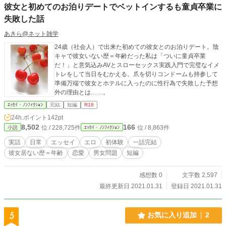
彼女と初めてのお泊りデートでベットインするも童貞卒業に
失敗した話
あきら@ネット雑学
24歳（社会人）で出来た初めての彼女とのお泊りデート。陰
キャで彼女いない歴＝年齢だった私は「ついに童貞卒業
だ！」と意気込みAVとスローセックス実践入門で完璧なイメ
トレをして当日をむかえる。爪を切りコンドームも持参して
準備万端で彼女とホテルに入ったのに性行為で失敗した予想
外の理由とは……。
ｴｯｾｲ・ﾉﾝﾌｨｸｼｮﾝ
完結
短編
R18
24h.ポイント
142pt
8,502
166
位 / 228,725件
位 / 8,863件
小説
ｴｯｾｲ・ﾉﾝﾌｨｸｼｮﾝ
実話
日常
エッセイ
エロ
初体験
一話完結
彼女居ない歴＝年齢
恋愛
男女問題
短編
感想数 0
文字数 2,597
最終更新日 2021.01.31
登録日 2021.01.31
5
お気に入り追加
2