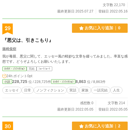
文字数 22,170
最終更新日 2025.07.27
登録日 2022.05.16
29
お気に入り追加
0
『悪父は、引きこもり』
篠崎俊樹
我が毒親、悪父に関して、エッセー風の軽妙な文章を綴ってみました。率直な感
想です。どうぞよろしくお願いいたします。
ｴｯｾｲ・ﾉﾝﾌｨｸｼｮﾝ
完結
ｼｮｰﾄｼｮｰﾄ
24h.ポイント
0pt
228,725
8,863
位 / 228,725件
位 / 8,863件
小説
ｴｯｾｲ・ﾉﾝﾌｨｸｼｮﾝ
エッセイ
日常
ノンフィクション
実話
家族
一話完結
人生
感想数 0
文字数 214
最終更新日 2022.05.05
登録日 2022.05.05
30
お気に入り追加
2