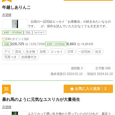
年越しありんこ
月澄狸
以前の一話完結エッセイ「お座敷虫」の続きみたいなもの
です。 が、前作を読んでいただかなくても大丈夫です。
ｴｯｾｲ・ﾉﾝﾌｨｸｼｮﾝ
完結
ｼｮｰﾄｼｮｰﾄ
24h.ポイント
0pt
228,725
8,863
位 / 228,725件
位 / 8,863件
小説
ｴｯｾｲ・ﾉﾝﾌｨｸｼｮﾝ
アリ
昆虫
生き物
自然
エッセイ
日常
一話完結
短文
写真つき
虫画像付き
感想数 3
文字数 396
最終更新日 2024.01.10
登録日 2024.01.10
31
お気に入り追加
2
暴れ馬のように元気なユスリカが大量発生
月澄狸
ユスリカって儚い生き物かと思っていたのだけれど、最近う