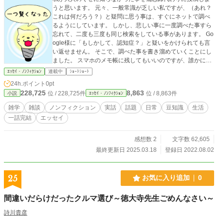
うと思います。 元々、一般常識が乏しい私ですが、（あれ？
これは何だろう？）と疑問に思う事は、すぐにネットで調べ
るようにしています。 しかし、悲しい事に一度調べた事すら
忘れて、二度も三度も同じ検索をしている事があります。 Go
ogle様に「もしかして、認知症？」と疑いをかけられても言
い返せません。 そこで、調べた事を書き溜めていくことにし
ました。 スマホのメモ帳に残してもいいのですが、誰かに読
んでもらえる方がモチベーションが上がるので、アルファポ
ｴｯｾｲ・ﾉﾝﾌｨｸｼｮﾝ
連載中
ｼｮｰﾄｼｮｰﾄ
リス様にお世話になります。 読んでくれた方が、（知らなか
24h.ポイント
0pt
った！一つ賢くなった）と思ってもらえると嬉しいです。 し
228,725
8,863
位 / 228,725件
位 / 8,863件
小説
ｴｯｾｲ・ﾉﾝﾌｨｸｼｮﾝ
かし、「とにかく、読んで賢くなりたい！」という方は、参
考書を読んだ方が時間を有効に使えます。 あくまで備忘録で
雑学
雑談
ノンフィクション
実話
話題
日常
豆知識
生活
すので、雑学半分・無駄話半分というスタンスで書くつもり
一話完結
エッセイ
です。 ゆっくり長く続けていきたいと思いますので、よろし
くお願いいたします。
感想数 2
文字数 62,605
最終更新日 2025.03.18
登録日 2022.08.02
25
お気に入り追加
0
間違いだらけだったクルマ選び～徳大寺先生ごめんなさい～
詩川貴彦