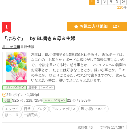
1
2
3
4
5
220
件
1
お気に入り追加
127
『ぶろぐ』 by BL書き＆母＆主婦
星井 悠里
書籍情報
悠里は、BL小説書き&母&主婦&お仕事あり。 近況ボードは、
なにかの「お知らせ」ボードな感じがして気軽に書けないの
で。 小説を書いてる時に想う事とか。 マシュマロへの質問の
お返事とか。 たまには好きなこととか。嫌いな事とか。日々
の事とか。 ひとりごとみたいな気分で書きますので、 読みた
いなと思う時に、覗いて頂けたらと思います。
ｴｯｾｲ・ﾉﾝﾌｨｸｼｮﾝ
連載中
ｼｮｰﾄｼｮｰﾄ
24h.ポイント
1,384pt
925
22
位 / 228,725件
位 / 8,863件
小説
ｴｯｾｲ・ﾉﾝﾌｨｸｼｮﾝ
エッセイ
日常
ブログ
アルファポリス
BL小説について
ほっこり
一話完結
感想数 46
文字数 117,397