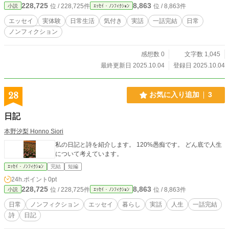
228,725
8,863
位 / 228,725件
位 / 8,863件
小説
ｴｯｾｲ・ﾉﾝﾌｨｸｼｮﾝ
エッセイ
実体験
日常生活
気付き
実話
一話完結
日常
ノンフィクション
感想数 0
文字数 1,045
最終更新日 2025.10.04
登録日 2025.10.04
28
お気に入り追加
3
日記
本野汐梨 Honno Siori
私の日記と詩を紹介します。 120%愚痴です。 どん底で人生
について考えています。
ｴｯｾｲ・ﾉﾝﾌｨｸｼｮﾝ
完結
短編
24h.ポイント
0pt
228,725
8,863
位 / 228,725件
位 / 8,863件
小説
ｴｯｾｲ・ﾉﾝﾌｨｸｼｮﾝ
日常
ノンフィクション
エッセイ
暮らし
実話
人生
一話完結
詩
日記