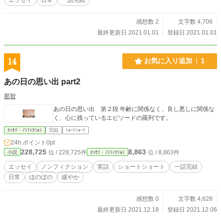
感想数 2
文字数 4,706
最終更新日 2021.01.01
登録日 2021.01.01
14
お気に入り追加
1
あの日の思い出 part2
那智
あの日の思い出 第２段 年齢に関係なく、良し悪しに関係な
く、心に残っているエピソードの羅列です。
ｴｯｾｲ・ﾉﾝﾌｨｸｼｮﾝ
完結
ｼｮｰﾄｼｮｰﾄ
24h.ポイント
0pt
228,725
8,863
位 / 228,725件
位 / 8,863件
小説
ｴｯｾｲ・ﾉﾝﾌｨｸｼｮﾝ
エッセイ
ノンフィクション
実話
ショートショート
一話完結
日常
ほのぼの
緩やか
感想数 0
文字数 4,628
最終更新日 2021.12.18
登録日 2021.12.06