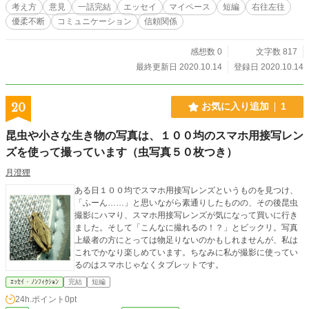
考え方
意見
一話完結
エッセイ
マイペース
短編
右往左往
優柔不断
コミュニケーション
信頼関係
感想数 0
文字数 817
最終更新日 2020.10.14
登録日 2020.10.14
20
お気に入り追加
1
昆虫や小さな生き物の写真は、１００均のスマホ用接写レン
ズを使って撮っています（虫写真５０枚つき）
月澄狸
ある日１００均でスマホ用接写レンズというものを見つけ、
「ふーん……」と思いながら素通りしたものの、その後昆虫
撮影にハマり、スマホ用接写レンズが気になって買いに行き
ました。そして「こんなに撮れるの！？」とビックリ。写真
上級者の方にとっては物足りないのかもしれませんが、私は
これでかなり楽しめています。ちなみに私が撮影に使ってい
るのはスマホじゃなくタブレットです。
ｴｯｾｲ・ﾉﾝﾌｨｸｼｮﾝ
完結
短編
24h.ポイント
0pt