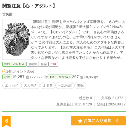
閲覧注意【心・アダルト】
雪矢酢
【閲覧注意】 階段を登ったらひとまず深呼吸を。 その先にあ
るのは快楽か悶絶か。 新横浜? 新大阪? シンゴジラ? New3d
s? いいえ、【心(シン)アダルト】です。 さあ心の準備はよろ
しいですか？ あなたの心、どす黒い汚れがついていません
か？ この作品は大人による、大人のためのアダルトな内容と
なっております。 【読む前の注意事項】 この作品は人のどす
黒い欲望や深い闇に焦点を当てたよくわからん作品です。ア
ダルトな表現などにより読者を不快にさせたりする場合があ
るかと思います。 そうしたことへの配慮は一切ありません。
ｴｯｾｲ・ﾉﾝﾌｨｸｼｮﾝ
連載中
短編
R18
する気は一切ございません。 ので、読む場合は完全に自己責
24h.ポイント
35pt
任でお願いします。 注意喚起と精神が未熟なお子様への心の
19,257
297
位 / 228,725件
位 / 8,863件
小説
ｴｯｾｲ・ﾉﾝﾌｨｸｼｮﾝ
ダメージ回避とし、一定年齢以上のR18指定の設定をしまし
た。読者は最低限のマナーを持参した大人のみに限定してお
エッセイ
大人向き
１８禁
一話完結
愚痴
ります。堅苦しいことばかりですが、所詮素人が好き勝手書
いてる文章です。 【内容】 一話完結のエッセイです。 内容
感想数 0
文字数 21,372
は基本的に『大人のシリーズ』と同じく日常の疑問や現実あ
るあるなどを書き出します。 とはいえ内容はあって内容なモ
最終更新日 2025.07.29
登録日 2024.08.12
ンですのであんまり深く考えて読むと…ね？ 思ったことを文
章にしており修正は基本的にしておりません。誤字脱字が多
数あると思われますがそういう作品ですのでご容赦下さい。
6
お気に入り追加
0
表紙:イラストAC わらび望様より