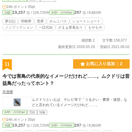
24h.ポイント
35pt
19,257
297
位 / 228,725件
位 / 8,863件
小説
ｴｯｾｲ・ﾉﾝﾌｨｸｼｮﾝ
夢日記
明晰夢
悪夢
オムニバス
ショートショート
ノンフィクション
一話完結
ざまぁ要素あり
もやもや
感想数 2
文字数 158,077
最終更新日 2026.05.29
登録日 2021.06.02
11
お気に入り追加
2
今では害鳥の代表的なイメージだけれど……。ムクドリは昔
益鳥だったってホント？
月澄狸
ムクドリといえば、テレビ等で「うるさい・糞害・迷惑」な
どと言われているイメージだけれど……。
ｴｯｾｲ・ﾉﾝﾌｨｸｼｮﾝ
完結
短編
24h.ポイント
35pt
19,257
297
位 / 228,725件
位 / 8,863件
小説
ｴｯｾｲ・ﾉﾝﾌｨｸｼｮﾝ