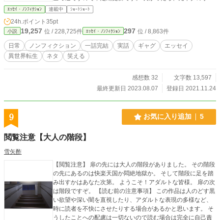
も読んで頂けると嬉しいです。
ｴｯｾｲ・ﾉﾝﾌｨｸｼｮﾝ
連載中
ｼｮｰﾄｼｮｰﾄ
24h.ポイント
35pt
19,257
297
位 / 228,725件
位 / 8,863件
小説
ｴｯｾｲ・ﾉﾝﾌｨｸｼｮﾝ
日常
ノンフィクション
一話完結
実話
ギャグ
エッセイ
異世界転生
ネタ
笑える
感想数 32
文字数 13,597
最終更新日 2023.08.07
登録日 2021.11.24
9
お気に入り追加
5
閲覧注意【大人の階段】
雪矢酢
【閲覧注意】 扉の先には大人の階段がありました。 その階段
の先にあるのは快楽天国か悶絶地獄か。 そして階段に足を踏
み出すかはあなた次第。 ようこそ！アダルトな皆様。 扉の次
は階段ですぞ。 【読む前の注意事項】 この作品は人のどす黒
い欲望や深い闇を直視したり、アダルトな表現の多様など、
時に読者を不快にさせたりする場合があるかと思います。 そ
うしたことへの配慮は一切ないので読む場合は完全に自己責