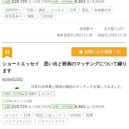
228,725
8,863
位 / 228,725件
位 / 8,863件
小説
ｴｯｾｲ・ﾉﾝﾌｨｸｼｮﾝ
100円均一
写真
満足
エッセイ
日常
昆虫
虫画像付き
虫写真あり
撮影
一話完結
感想数 0
文字数 2,187
最終更新日 2020.12.30
登録日 2020.12.30
21
お気に入り追加
0
ショートエッセイ 思い出と映画のマッチングについて綴り
ます
kenta452002
日常の出来事と映画の物語のマッチングを探してみました。
ｴｯｾｲ・ﾉﾝﾌｨｸｼｮﾝ
連載中
ｼｮｰﾄｼｮｰﾄ
24h.ポイント
0pt
228,725
8,863
位 / 228,725件
位 / 8,863件
小説
ｴｯｾｲ・ﾉﾝﾌｨｸｼｮﾝ
エッセイ
日常
実話
ほっこり
一話完結
恋愛
ノンフィクション
ショートショート