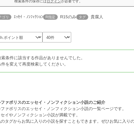
検索条件の保存には
ログイン
が必要です。
ｴｯｾｲ・ﾉﾝﾌｨｸｼｮﾝ
R15のみ
貴腐人
テゴリ
R指定
タグ
検索条件に該当する作品がありませんでした。
条件を変えて再度検索してください。
ルファポリスのエッセイ・ノンフィクション小説のご紹介
ルファポリスのエッセイ・ノンフィクション小説の一覧ページです。
ッセイやノンフィクション小説が満載です。
気のタグからお気に入りの小説を探すこともできます。ぜひお気に入り