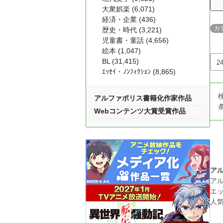
大衆娯楽 (6,071)
経済・企業 (436)
カ
歴史・時代 (3,221)
児童書・童話 (4,656)
絵本 (1,047)
BL (31,415)
ｴｯｾｲ・ﾉﾝﾌｨｸｼｮﾝ (8,865)
アルファポリス書籍化作家作品
Webコンテンツ大賞受賞作品
ア
ア
エ
人