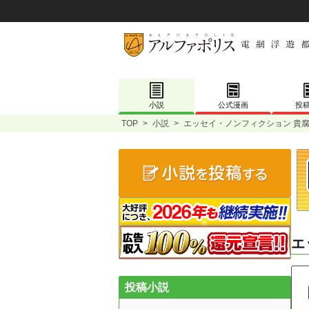
小説
公式漫画
投
TOP
>
小説
>
エッセイ・ノンフィクション 貴腐
エ
投稿小説