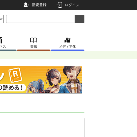
新規登録
ログイン
ネス
書籍
メディア化