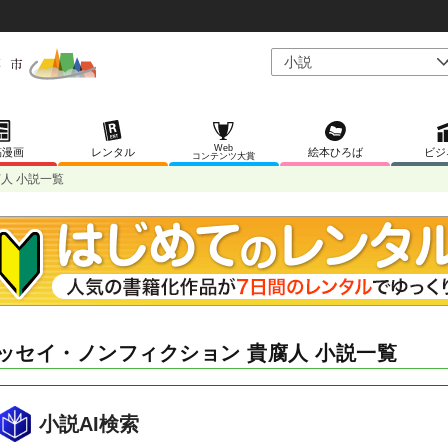
Web
稿漫画
レンタル
絵本ひろば
ビジ
コンテンツ大賞
人 小説一覧
ッセイ・ノンフィクション 貴腐人 小説一覧
小説AI検索