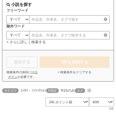
小説を探す
フリーワード
除外ワード
+ さらに詳しく検索する
保存する
0
件を検索する
検索条件の保存には
ロ
× 検索条件をクリアする
グイン
が必要です。
ｴｯｾｲ・ﾉﾝﾌｨｸｼｮﾝ
R15のみ
沼
カテゴリ
R指定
タグ
0件