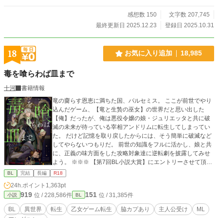
愛を目指しています。 現在【第13回BL大賞】にエントリーさせていただいてお
ります！ お気に召しましたら、ブクマ♡感想、そして投票で応援してくださる
感想数 150
文字数 207,745
と嬉しいです！
最終更新日 2025.12.23
登録日 2025.10.31
18
お気に入り追加
18,985
毒を喰らわば皿まで
十河
書籍情報
竜の齎らす恩恵に満ちた国、パルセミス。 ここが前世でやり
込んだゲーム、【竜と生贄の巫女】の世界だと思い出した
【俺】だったが、俺は悪役令嬢の娘・ジュリエッタと共に破
滅の未来が待っている宰相アンドリムに転生してしまってい
た。 だけど記憶を取り戻したからには、そう簡単に破滅など
してやらないつもりだ。 前世の知識をフルに活かし、娘と共
に、正義の味方面をした攻略対象達に逆転劇を披露してみせ
よう。 ※※※ 【第7回BL小説大賞】にエントリーさせて頂き
ました。 宜しくお願い致します(*´꒳`*) ※※※ 小説家になろう
BL
完結
長編
R18
サイト様※ムーンライトノベル※でも公開をしております。
24h.ポイント
1,363pt
また、主人公相手ではないですがNLカプも登場してきます。
919
151
位 / 228,586件
位 / 31,385件
小説
BL
BL
異世界
転生
乙女ゲーム転生
脇カプあり
主人公受け
ML