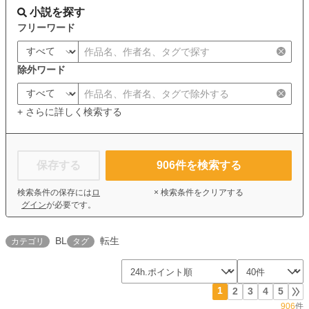
小説を探す
フリーワード
除外ワード
+ さらに詳しく検索する
保存する
906
件を検索する
検索条件の保存には
ロ
× 検索条件をクリアする
グイン
が必要です。
BL
転生
カテゴリ
タグ
1
2
3
4
5
906
件