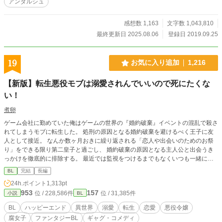
アンダルシュ
感想数 1,163
文字数 1,043,810
最終更新日 2025.08.06
登録日 2019.09.25
19
お気に入り追加
1,216
【新版】転生悪役モブは溺愛されんでいいので死にたくな
い！
煮卵
ゲーム会社に勤めていた俺はゲームの世界の『婚約破棄』イベントの混乱で殺さ
れてしまうモブに転生した。 処刑の原因となる婚約破棄を避けるべく王子に友
人として接近。 なんか数ヶ月おきに繰り返される「恋人や出会いのためのお祭
り」をできる限り第二皇子と過ごし、 婚約破棄の原因となる主人公と出会うき
っかけを徹底的に排除する。 最近では監視をつけるまでもなくいつも一緒にい
たいと言い出すようになった・・・ やんごとなき血筋のハンサムな王子様を淑
BL
完結
長編
女たちから遠ざけ男の俺とばかり過ごすように 仕向けるのはちょっと申し訳な
24h.ポイント
1,313pt
い気もしたが、俺の運命のためだ。仕方あるまい。 クレバーな立ち振る舞いに
953
157
位 / 228,586件
位 / 31,385件
小説
BL
より、俺の死亡フラグは完全に回避された・・・ と思ったら、婚約の儀の当
日、「私には思い人がいるのです」 と言いやがる！一体誰だ！？ その日の夜、
BL
ハッピーエンド
異世界
溺愛
転生
恋愛
悪役令嬢
俺はゲームの告白イベントがある薔薇園に呼び出されて・・・ ーーーーーーー
腐女子
ファンタジーBL
ギャグ・コメディ
ー この作品は以前投稿した「転生悪役モブは溺愛されんで良いので死にたくな