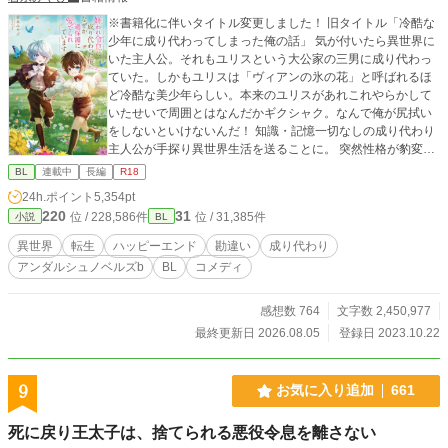
※書籍化に伴いタイトル変更しました！ 旧タイトル「冷酷な
少年に成り代わってしまった俺の話」 気が付いたら異世界に
いた主人公。それもユリスという大公家の三男に成り代わっ
ていた。しかもユリスは「ヴィアンの氷の花」と呼ばれるほ
ど冷酷な美少年らしい。本来のユリスがあれこれやらかして
いたせいで周囲とはなんだかギクシャク。なんで俺が尻拭い
をしないといけないんだ！ 知識・記憶一切なしの成り代わり
主人公が手探り異世界生活を送ることに。 突然性格が豹変し
たユリスに戸惑う周囲を翻弄しつつ異世界ライフを楽しむお
BL
連載中
長編
R18
話です。 ※基本ほのぼの路線です。不定期更新。冒頭から少
24h.ポイント
5,354pt
しですが流血表現あります。苦手な方はご注意下さい。
220
31
位 / 228,586件
位 / 31,385件
小説
BL
異世界
転生
ハッピーエンド
勘違い
成り代わり
アンダルシュノベルズb
BL
コメディ
感想数 764
文字数 2,450,977
最終更新日 2026.08.05
登録日 2023.10.22
9
お気に入り追加
661
死に戻り王太子は、捨てられる悪役令息を離さない