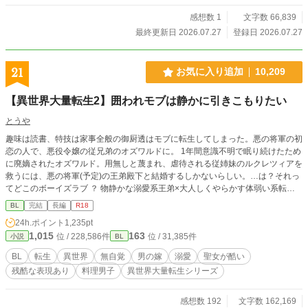
感想数 1
文字数 66,839
最終更新日 2026.07.27
登録日 2026.07.27
21
お気に入り追加
10,209
【異世界大量転生2】囲われモブは静かに引きこもりたい
とうや
趣味は読書、特技は家事全般の御厨透はモブに転生してしまった。悪の将軍の初
恋の人で、悪役令嬢の従兄弟のオズワルドに。 1年間意識不明で眠り続けたため
に廃嫡されたオズワルド。用無しと蔑まれ、虐待される従姉妹のルクレツィアを
救うには、悪の将軍(予定)の王弟殿下と結婚するしかないらしい。…は？それっ
てどこのボーイズラブ ？ 物静かな溺愛系王弟×大人しくやらかす体弱い系転生
者。基本淡々とした話ですが、仄暗かったり、残酷な表現もあります。たまに料
BL
完結
長編
R18
理回があります。 R-18はタイトルに※印が付いてます。読み飛ばしても話は繋
24h.ポイント
1,235pt
がります。でもエロあんまりないです。1話が超短いです。
1,015
163
位 / 228,586件
位 / 31,385件
小説
BL
BL
転生
異世界
無自覚
男の嫁
溺愛
聖女が酷い
残酷な表現あり
料理男子
異世界大量転生シリーズ
感想数 192
文字数 162,169