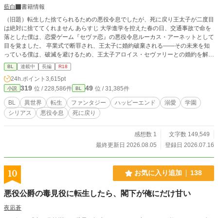
藍白
書籍情報
（旧題）転生した捨てられるための悪役令息でしたが、死に戻り王太子が二度目
は絶対に捨ててくれません あらすじ 大学進学を控えた春の日、交通事故で命を
落とした僕は、恋愛ゲーム『セヴァ恋』の悪役令息ルーカス・アーネットとして
目を覚ました。 卒業式で断罪され、王太子に婚約破棄される――その未来を知
っている僕は、破滅を避けるため、王太子アロイス・セヴァリーとの婚約を解消
しようと決めた。 けれど、ゲームでは僕を断罪するはずだった王太子アロイス
BL
連載中
長編
R18
は、なぜか僕を手放そうとしない。 「俺は、君を手放す気はない」 そう告げる
24h.ポイント
3,615pt
彼は、まるで一度すべてを失った人のような目で僕を見る。 さらに、ゲームで
319
49
位 / 228,586件
位 / 31,385件
小説
BL
は敵だったはずのヒロインや攻略対象たちまで、誰もシナリオどおりに動かな
い。 戸惑いながら過ごす日々の中で、僕は少しずつ気づいていく。 ゲームで知
BL
異世界
転生
ファンタジー
ハッピーエンド
溺愛
学園
っている悪役令息ルーカスと、僕の中に残る本当のルーカスは、まったく違う人
シリアス
悪役令息
死に戻り
物なのではないか、と。 でも、卒業式は、確実に近づいてくる。 捨てられるた
めだけに育てられた悪役令息と、一度失った婚約者を今度こそ守り抜こうとする
死に戻り王太子。 二人が二度目の人生で選ぶ、本当の未来とは――
感想数 1
文字数 149,549
最終更新日 2026.08.05
登録日 2026.07.16
10
お気に入り追加
138
悪役公爵の毒見役に転生したら、閣下が俺にだけ甘い
夜凪蒼