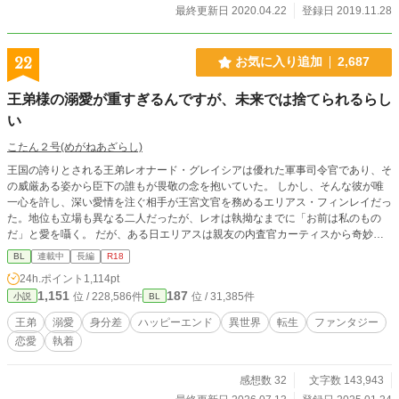
最終更新日 2020.04.22
登録日 2019.11.28
22
お気に入り追加
2,687
王弟様の溺愛が重すぎるんですが、未来では捨てられるらし
い
こたん２号(めがねあざらし)
王国の誇りとされる王弟レオナード・グレイシアは優れた軍事司令官であり、そ
の威厳ある姿から臣下の誰もが畏敬の念を抱いていた。 しかし、そんな彼が唯
一心を許し、深い愛情を注ぐ相手が王宮文官を務めるエリアス・フィンレイだっ
た。地位も立場も異なる二人だったが、レオは執拗なまでに「お前は私のもの
だ」と愛を囁く。 だが、ある日エリアスは親友の内査官カーティスから奇妙な
言葉を告げられる。「近く“御子”が現れる。そしてレオナード様はその御子を愛
BL
連載中
長編
R18
しお前は捨てられる」と。 レオナードの変わらぬ愛を信じたいと願うエリアス
24h.ポイント
1,114pt
だったが、心の奥底には不安が拭えない。 そしてついに、辺境の村で御子が発
1,151
187
位 / 228,586件
位 / 31,385件
小説
BL
見されたとの報せが王宮に届いたのだった──。 【第13回BL大賞奨励賞受賞作
品】
王弟
溺愛
身分差
ハッピーエンド
異世界
転生
ファンタジー
恋愛
執着
感想数 32
文字数 143,943