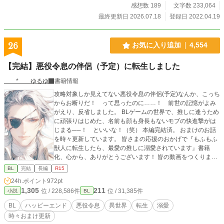
感想数 189
文字数 233,064
最終更新日 2026.07.18
登録日 2022.04.19
26
お気に入り追加
4,554
【完結】悪役令息の伴侶（予定）に転生しました
* ゆるゆ
書籍情報
攻略対象しか見えてない悪役令息の伴侶(予定)なんか、こっち
からお断りだ！ って思ったのに……！ 前世の記憶がよみ
がえり、反省しました。 BLゲームの世界で、推しに逢うため
に頑張りはじめた、名前も顔も身長もないモブの快進撃がは
じまる──！ といいな！（笑） 本編完結済。 おまけのお話
を時々更新しています。 皆さまの応援のおかげで『もふもふ
獣人に転生したら、最愛の推しに溺愛されています』書籍
化、心から、ありがとうございます！ 皆の動画をつくりまし
た！ もしよかったら、プロフのwebサイトからどうぞです。
BL
完結
長編
R15
表紙や動画にはAIを使っていますが、小説にはAIを使ってお
24h.ポイント
972pt
りません
1,305
211
位 / 228,586件
位 / 31,385件
小説
BL
BL
ハッピーエンド
悪役令息
異世界
転生
溺愛
時々おまけ更新