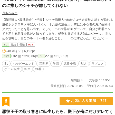
のに推しのシャチが離してくれない
月条ろみこ
【海洋獣人×異世界転生×学園】シャチ海獣人×ホホジロザメ海獣人 誰もが恐れる
最強ホホジロザメ海獣人・レン。 十八歳の誕生日、前世は小心者の海洋生物オ
タクだったことを思い出す。そして、この世界がBLゲームで、自分が断罪エン
ドを迎える悪役令息だと知ってしまう。 処刑を回避する方法はただ一つ。 主人
公を攻略し、自分のルートへ引き込むこと。 ……のはずだった。 なぜかゲーム
には存在しないはずのシャチの海獣人が現れ、主人公との攻略ルートをことごと
BL
完結
長編
R18
く邪魔してくる。 しかも、その執着の矛先は――なぜか俺!? バトルあり、笑い
24h.ポイント
6,192pt
あり、キュンあり！ 最強なのに小心者なホホジロザメが、推しのシャチに振り
192
27
位 / 228,586件
位 / 31,385件
小説
BL
回される学園ラブコメBL！ 🚫無断転載・AI学習禁止 終盤に性的描写が入る予定
ですので、R18としています。 ※がつく話には性描写があります。 本作はfujos
BL
ハッピーエンド
異世界
学園
悪役令息
獣人
ラブコメ
sy小説大賞にエントリー中です。少しでも面白いと思っていただけましたら、投
ゲーム転生
転生
執着
票して応援してくだされば幸いです。
感想数 4
文字数 114,951
最終更新日 2026.08.05
登録日 2026.07.04
6
お気に入り追加
747
悪役王子の取り巻きに転生したら、殿下が俺にだけデレてく