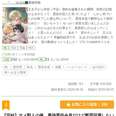
* ゆるゆ
書籍情報
王太子から伴侶（予定）契約を破棄された瞬間、前世の記憶
がよみがえって、悪役令息だと気づいたよ！ しかし気づい
たのが終了した後な件について。 悪役令息で断罪なんて絶対
だめだ！ 泣いちゃう！ せっかく前世を思い出したんだか
ら、これからは心を入れ替えて、真面目にがんばっていこ
う！ と思ったんだけど……あれ？ 皆やさしい？ 主人公
はあっちだよー？ 本編完結済です。 おまけのお話を更新して
います。 皆の動画をつくりました！ プロフのwebサイトから
飛べるので、もしよかったら、お話と一緒に楽しんでくださ
BL
完結
長編
R15
ったら、とてもうれしいです！ 表紙や動画にAIを使っていま
24h.ポイント
8,033pt
すが、小説にはAIを使っておりません 皆さまの応援のおかげ
152
21
位 / 228,586件
位 / 31,385件
小説
BL
で『もふもふ獣人に転生したら、最愛の推しに溺愛されてい
ます』書籍化、心から、ありがとうございます！
BL
異世界
転生
悪役令息
溺愛
ハッピーエンド
ほのぼの
時々おまけ更新
感想数 761
文字数 535,884
最終更新日 2026.08.05
登録日 2025.09.05
5
お気に入り追加
338
【完結】サメ獣人の俺、最強悪役令息だけど断罪回避したい