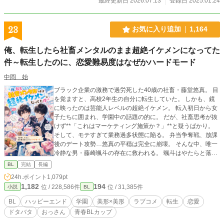
最終更新日 2026.07.13
登録日 2025.01.24
23
お気に入り追加
1,164
俺、転生したら社畜メンタルのまま超絶イケメンになってた
件～転生したのに、恋愛難易度はなぜかハードモード
中岡 始
ブラック企業の激務で過労死した40歳の社畜・藤堂悠真。 目
を覚ますと、高校2年生の自分に転生していた。 しかも、鏡
に映ったのは芸能人レベルの超絶イケメン。 転入初日から女
子たちに囲まれ、学園中の話題の的に。 だが、社畜思考が抜
けず**「これはマーケティング施策か？」**と疑うばかり。
そして、モテすぎて業務過多状態に陥る。 弁当争奪戦、放課
後のデート攻勢…悠真の平穏は完全に崩壊。 そんな中、唯一
冷静な男・藤崎颯斗の存在に救われる。 颯斗はやたらと落ち
着いていて、悠真をさりげなくフォローする。 「お前といる
BL
完結
長編
と、楽だ」 次第に悠真の中で、彼の存在が大きくなっていき
24h.ポイント
1,079pt
――。 「お前、俺から逃げるな」 颯斗の言葉に、悠真の心は
1,182
194
位 / 228,586件
位 / 31,385件
小説
BL
大きく揺れ動く。 転生×学園ラブコメ×じわじわ迫る恋。 これ
は、悠真が「本当に選ぶべきもの」を見つける物語。 続編
BL
ハッピーエンド
学園
美形×美形
ラブコメ
転生
恋愛
『元社畜の俺、大学生になってまたモテすぎてるけど、今度
ドタバタ
おっさん
青春BLカップ​
は恋人がいるので無理です』 かつてブラック企業で心を擦り