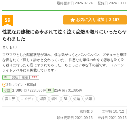
最終更新日 2026.07.24
登録日 2024.10.11
29
お気に入り追加
2,197
性悪なお嬢様に命令されて泣く泣く恋敵を殺りにいったらヤ
られました
まりも13
フワフワとした酩酊状態が薄れ、僕は気がつくとパンパンパン、ズチュッと卑猥
な音をたてて激しく誰かと交わっていた。 性悪なお嬢様の命令で恋敵を泣く泣
く殺りに行ったら逆にヤラれちゃった、ちょっとアホな子の話です。 （ムーン
ライトノベルにも掲載しています）
BL
完結
短編
R15
24h.ポイント
930pt
1,380
224
位 / 228,586件
位 / 31,385件
小説
BL
異世界
コメディ
溺愛
転生
BL
短編
結婚
感想数 6
文字数 10,712
最終更新日 2021.09.13
登録日 2021.09.13