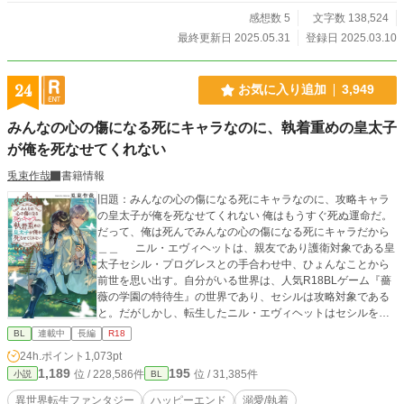
減らし、過労死した元社畜の男・藤堂悠真は、 転生した高校
時代を経て、無事に大学生になった―― 恋人である藤崎颯斗
感想数 5
文字数 138,524
と共に。 だが、大学という“自由すぎる”世界は、ふたりの関
最終更新日 2025.05.31
登録日 2025.03.10
係を少しずつ揺らがせていく。 「付き合ってるけど、誰にも
言っていない」 その選択が、予想以上のすれ違いを生んでい
った。 モテ地獄の再来、空気を読み続ける日々、 そして自分
24
お気に入り追加
3,949
で自分を苦しめていた“頑張る癖”。 甘えたくても甘えられな
い―― そんな悠真の隣で、颯斗はずっと静かに手を差し伸べ
みんなの心の傷になる死にキャラなのに、執着重めの皇太子
続ける。 過去に縛られていた悠真が、未来を見つめ直すまで
が俺を死なせてくれない
の じれ甘・再構築・すれ違いと回復のキャンパス・ラブスト
ーリー。 今度こそ、言葉にする。 「好きだよ」って、ちゃん
兎束作哉
書籍情報
と。
旧題：みんなの心の傷になる死にキャラなのに、攻略キャラ
の皇太子が俺を死なせてくれない 俺はもうすぐ死ぬ運命だ。
だって、俺は死んでみんなの心の傷になる死にキャラだから
＿＿ ニル・エヴィヘットは、親友であり護衛対象である皇
太子セシル・プログレスとの手合わせ中、ひょんなことから
前世を思い出す。自分がいる世界は、人気R18BLゲーム『薔
薇の学園の特待生』の世界であり、セシルは攻略対象である
と。だがしかし、転生したニル・エヴィヘットはセシルを守
って死ぬ運命をたどる、番外ストーリーのキャラ。 記憶を思
BL
連載中
長編
R18
い出したのが、自分が死ぬかもしれない一か月前。どうに
24h.ポイント
1,073pt
か、セシルも自分も生き残りたい。そう思い行動するのだ
1,189
195
位 / 228,586件
位 / 31,385件
小説
BL
が、どうもうまくいかないニル。 また、親友であるセシルは
前世の推しであり、淡い恋心も抱いてしまう。対してセシル
異世界転生ファンタジー
ハッピーエンド
溺愛/執着