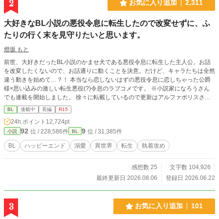
2
お気に入り追加
2,311
大好きなBL小説の悪役令息に転生したので改変せずに、ふ
たりの行く末を見守りたいと思います。
燈坂 もと
前世、大好きだったBL小説のかませ犬である悪役令息に転生した主人公。お話
を改変したくないので、お話通りに動くことを決意。だけど、キャラたちは全然
違う動きを始めて…？！ 本当なら恋しないはずの悪役令息に恋しちゃった公爵
様×思い込みの激しい転生悪役(?)令息のラブコメです。 ※小説家になろうさん
でも連載を開始しました。 徐々に転載しているので更新はアルファポリスさん
の方が早いですが、いつか更新が追いついたら同時更新になる予定です。
BL
連載中
長編
R15
24h.ポイント
12,724pt
92
9
位 / 228,586件
位 / 31,385件
小説
BL
BL
ハッピーエンド
溺愛
異世界
転生
執着攻め
感想数 25
文字数 104,926
最終更新日 2026.08.06
登録日 2026.06.22
3
お気に入り追加
101