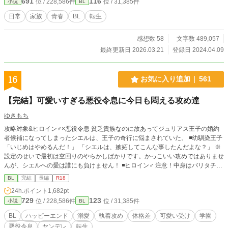
691
116
位 / 228,586件
位 / 31,385件
小説
BL
日常
家族
青春
BL
転生
感想数 58
文字数 489,057
最終更新日 2026.03.21
登録日 2024.04.09
16
お気に入り追加
561
【完結】可愛いすぎる悪役令息に今日も悶える攻め達
ゆきもち
攻略対象&ヒロイン♂×悪役令息 貧乏貴族なのに故あってジュリアス王子の婚約
者候補になってしまったシエルは、王子の奇行に悩まされていた。 ◾️幼馴染王子
「いじめはやめるんだ！」 「シエルは、嫉妬してこんな事したんだよな？」 ※
設定のせいで最初は空回りのやらかしばかりです。かっこいい攻めではありませ
んが、シエルへの愛は誰にも負けません！ ◾️ヒロイン♂ 注意！中身はバリタチ
「セックスはスポーツだよ♪」 ◾️過保護な従者 「お前は俺がいないと、何にも出
BL
完結
長編
R18
来ないんだから」 ◾️弟（転生者） 「ーー 兄さんは僕が幸せにする！」 ◾️騎士団
24h.ポイント
1,682pt
長の息子 「俺は貴方の守護騎士です」 果たしてシエルは幸せになる事が出来
729
123
位 / 228,586件
位 / 31,385件
小説
BL
るのか……？ ★最終的には、やらかし王子とハッピーエンド予定です。 注意！
がっつり本番はありませんが、随所に、匂わせ、エロが絡むシーン、攻めが変
BL
ハッピーエンド
溺愛
執着攻め
体格差
可愛い受け
学園
態になるシーンがあります。 ちょこちょこ出てくるので、話のタイトルに※は
悪役令息
ヤンデレ
転生