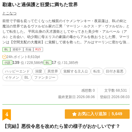
勘違いと過保護と狂愛に満ちた世界
とこなつ
前世で子猫を庇って亡くなった極貧のイケメンヤンキー・夜凪蓮は、BLの剣と
魔法の世界であるヴァルゼル家の三男「マーリン・ルクス・デ・ヴァルゼル」と
して転生した。 平民出身の天才護衛としてやってきた美少年・アルベール（ア
ル）と出会い、幼少期に母エリスの劇薬の毒からアルを救おうとした際、マーリ
ンは【空間支配の大魔術】に覚醒して彼を救った。アルはマーリンに密かな強烈
な恋心を抱いており、毎夜エリスに「本日のマーリン報告」を行っている。 当
BL
連載中
長編
R15
主である父ヴィンセントや双子の兄たち、さらに母方の祖父母は、マーリンを
24h.ポイント
8,610pt
「ヴァルゼル家の至宝」「天使」と呼び、過剰なまでの溺愛を注いでいる。しか
139
17
位 / 228,586件
位 / 31,385件
小説
BL
し、中身がビビりな小心者であるマーリンは、その重すぎるプレッシャーに日々
怯え、憂鬱を感じていた。 歴史や一族の家系図を学ぶ中、マーリンは母エリス
ハッピーエンド
溺愛
異世界
覚醒する主人公
転生
目付き最悪
の名前からミドルネーム「ルクス」が抜けていることに気づく。母が冷遇されて
イケメン
BL
ファンタジー
いるという壮大な勘違いをしたマーリンは、ショックのあまり発作的に魔力を暴
走させるが、アルに鎮められる。翌日、納得がいかないまま魔力切れと疲労によ
り自室で寝込み、母への想いを巡らせている。
感想数 0
文字数 68,531
最終更新日 2026.08.06
登録日 2026.08.03
4
お気に入り追加
5,649
【完結】悪役令息を改めたら皆の様子がおかしいです？