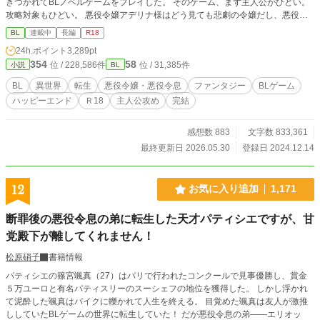
きつかれてBLノベルゲームをプレイした。 そのゲーム、まず主人公がひどい。
攻略対象もひどい。 悪役令嬢アデリナ様はどう見ても悲劇の令嬢だし、悪役令
息リシェルも救いがなさ過ぎる。 「こいつら助けてあげたい……！」 妹と二人
BL
連載中
長編
R18
して語り合っていたら、なんとアデリナ様の弟ランハートとして転生すること
24h.ポイント
3,289pt
に。 ――拝啓 妹よ。我らの望みが叶う時が来た。 俺は必ずやアデリナ様とリ
354
58
位 / 228,586件
位 / 31,385件
小説
BL
シェルを悲劇の運命から助け出し、元凶どもを駆逐してみせよう……！
BL
異世界
転生
悪役令嬢・悪役令息
ファンタジー
BLゲーム
ハッピーエンド
Ｒ18
主人公攻め
完結
感想数 883
文字数 833,361
最終更新日 2026.05.30
登録日 2024.12.14
12
お気に入り追加
1,171
断罪後の悪役令息の弟に転生した天才パティシエですが、甘
党殿下が離してくれません！
松原硝子
書籍情報
パティシエの篠宮颯真（27）はパリで行われたコンクールで見事優勝し、賞金
５万ユーロと有名パティスリーのスーシェフの地位を獲得した。 しかし浮かれ
て泥酔した颯真はバイクに轢かれて人生を終える。 目覚めた颯真は友人が激推
ししていたBLゲームの世界に転生していた！ だが悪役令息の弟――エリオッ