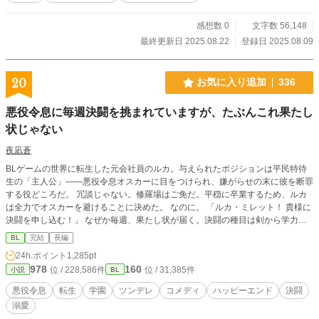
い！」に 加筆修正を加えたものです。 リュシアンの転生前の設定や主人公二人
の出会いのシーンを追加し、 あまり描けていなかったキャラクターのシーンを
感想数 0
文字数 56,148
追加しています。 展開が少し変わっていますので新しい小説として投稿してい
最終更新日 2025.08.22
登録日 2025.08.09
ます。 続編出ました 転生悪役令嬢は溺愛されんでいいので推しカプを見守りた
い！ https://www.alphapolis.co.jp/novel/687110240/826989668 ーーーー 校正・
文体の調整に生成AIを利用しています。
20
お気に入り追加
336
悪役令息に毎週決闘を挑まれていますが、たぶんこれ果たし
状じゃない
夜凪蒼
BLゲームの世界に転生した元会社員のルカ。与えられたポジションは平民特待
生の「主人公」——悪役令息オスカーに目をつけられ、嫌がらせの末に彼を断罪
する役どころだ。 冗談じゃない。修羅場はご免だ。平穏に卒業するため、ルカ
は全力でオスカーを避けることに決めた。 なのに。 「ルカ・ミレット！ 貴様に
決闘を申し込む！」 なぜか毎週、果たし状が届く。決闘の種目は剣から学力、
そのうち料理勝負へと脱線していき、賭けの景品はなぜかいつも俺の実家のパ
BL
完結
長編
ン。おまけに学院中が「今週もやってるな」と生温かい。 ……あれ？ こいつ、
24h.ポイント
1,285pt
俺に構ってほしいだけなんじゃ？ 逃げるほど距離が縮まる、破滅フラグ回避
978
160
位 / 228,586件
位 / 31,385件
小説
BL
（失敗中）の学園BLコメディ。全年齢・純愛です。 ※本作は『小説家になろ
う』『カクヨム』にも掲載しています。
悪役令息
転生
学園
ツンデレ
コメディ
ハッピーエンド
決闘
溺愛