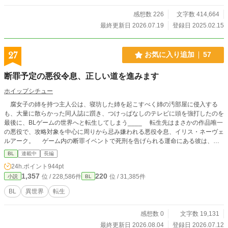
感想数 226
文字数 414,664
最終更新日 2026.07.19
登録日 2025.02.15
27
お気に入り追加
57
断罪予定の悪役令息、正しい道を進みます
ホイップシチュー
腐女子の姉を持つ主人公は、寝坊した姉を起こすべく姉の汚部屋に侵入する
も、大量に散らかった同人誌に躓き、つけっぱなしのテレビに頭を強打したのを
最後に、BLゲームの世界へと転生してしまう____ 転生先はまさかの作品唯一
の悪役で、攻略対象を中心に周りから忌み嫌われる悪役令息、イリス・ネーヴェ
ルアーク。 ゲーム内の断罪イベントで死刑を告げられる運命にある彼は、生
きるために姉から聞いた曖昧な情報だけで様々な困難に立ち向かう____!?
BL
連載中
長編
24h.ポイント
944pt
1,357
220
位 / 228,586件
位 / 31,385件
小説
BL
BL
異世界
転生
感想数 0
文字数 19,131
最終更新日 2026.08.04
登録日 2026.07.12