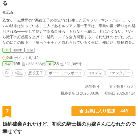
る
夜凪蒼
乙女ゲーム世界の**悪役王子の側近**に転生した元サラリーマン・ハルト。 ゲー
ムの結末は知っている。主人であるルシアン第一王子は、卒業の儀で断罪され処
刑される——そして側近である自分も、もれなく一緒に。 死にたくない。だか
ら殿下の好感度を上げて、処刑エンドを全力回避する。それだけのはずだった。
なのにこの殿下、「凍った王子」と恐れられているくせに、俺にだけ野良猫を見
せてくるし、俺にだけ詩を読み聞かせてくるし、俺にだけ——笑う。 「お前
BL
連載中
長編
は、なぜ俺のそばにいる」 「取り巻きですから」 「……そうか」 筋書きを変え
24h.ポイント
6,142pt
るだけのつもりだった。 こいつの笑顔を守りたくなるなんて、聞いてない。 ---
195
28
位 / 228,586件
位 / 31,385件
小説
BL
※本作は『小説家になろう』『カクヨム』にも掲載しています。
BL
転生
悪役王子
ボーイミーツボーイ
コメディ
ファンタジー
感想数 4
文字数 97,780
最終更新日 2026.08.06
登録日 2026.07.24
7
お気に入り追加
445
婚約破棄されたけど、初恋の騎士様のお嫁さんになれたので
幸せです