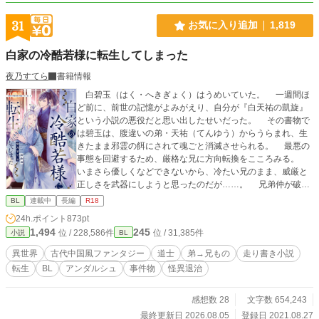
１つずつ計２点の特典が今もつきます！ ご購入の前に大切
な、お詫びがございます！ ①私がお伝えし忘れたため、登場
31
お気に入り追加
1,819
人物紹介のセバに、眼鏡がありません！ ②最終稿の修正が私
のPCエラーで吹き飛び、誤植がございます！ 書籍のみの誤植
白家の冷酷若様に転生してしまった
書籍p262 後ろから４行目 テデの台詞が 正『お気をつけく
ださい』が 誤『気をつけください』に 書籍p274 １行目
夜乃すてら
書籍情報
誤『レォンの瞳が、やさしくほそくなる。。』句点が２つに
白碧玉（はく・へきぎょく）はうめいていた。 一週間ほ
電子書籍、レンタルのみ 空白抜け p124 後ろから６行目
ど前に、前世の記憶がよみがえり、自分が『白天祐の凱旋』
正『のばしゅ！ お肉』が 誤『のばしゅ！お肉』に すべて
という小説の悪役だと思い出したせいだった。 その書物で
の書籍 書籍p283 後ろから６行目 正『ゲォルグ・ディア・
は碧玉は、腹違いの弟・天祐（てんゆう）からうらまれ、生
ジェディス』が 誤『ゲォルグ・ディオ・ジェディス』に こ
きたまま邪霊の餌にされて魂ごと消滅させられる。 最悪の
れはエラーで吹き飛んだ訳ではなく、全く気づいていません
事態を回避するため、厳格な兄に方向転換をこころみる。
でした、ごめんなさい……！ p239 最終行 『腕輪』が『ブ
いまさら優しくなどできないから、冷たい兄のまま、威厳と
レスレット』 カタカナ変換忘れ ごめんなさい！ 今後、増刷
正しさを武器にしようと思ったのだが……。 兄弟仲が破滅
の機会があれば修正予定です。 誠に、誠に、申しわけござい
するのを回避すればいいだけなのに、なぜか天祐は碧玉にな
ません！ でも眼鏡のないセバはとてもかっこ可愛く！ ほぼ
BL
連載中
長編
R18
つきはじめ……？ ※弟→兄ものです。（カップリング固
全文書き直しは、骨折した肩で（笑）めちゃくちゃがんばっ
24h.ポイント
873pt
定〜） ※なんちゃって中華風ファンタジー小説です。 ※自分
たので！ もしよかったら無料部分だけでも楽しんでくださっ
1,494
245
位 / 228,586件
位 / 31,385件
小説
BL
できづいた時に修正するので、誤字脱字の報告は不要です。
たら、とても、とてもうれしいです！ 皆の動画はプロフのW
◆2022年5月に、アンダルシュのほうで書籍化しました。
ebサイトからどうぞです！ 動画にはAIを使っていますが、小
異世界
古代中国風ファンタジー
道士
弟→兄もの
走り書き小説
本編５万字＋番外編５万字の、約10万字加筆しておりますの
説にはAIを使っておりません 書籍にAI絵は一切ございません
転生
BL
アンダルシュ
事件物
怪異退治
で、既読の方もお楽しみいただけるかと思います。 ※書籍
verでは、規約により兄弟の恋愛がNGのため、天祐が叔父の
子――従兄弟であり、養子になったという設定に変わってい
感想数 28
文字数 654,243
ます。
最終更新日 2026.08.05
登録日 2021.08.27