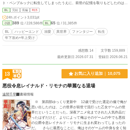
ト・ペンブルックに転生してしまったうえに、前世の記憶を取りもどしたのは
兄・ヴィクターが断罪され、伯爵家がボロボロになった直後。 兄は幽閉、一家
BL
完結
長編
R15
も財産や領地の没収され、さらに王侯貴族の証ともいえる魔力も失ってしまう。
24h.ポイント
3,031pt
残されたのは名ばかりの家名と王都の屋敷だけ。 前世の記憶が戻ったエリオッ
389
65
位 / 228,586件
位 / 31,385件
小説
BL
トは、家族を支えるために身分を隠して王都のティーハウスでパティシエとして
働き始めた。 ある日、エリオットは店の前で倒れそうになっていたルークとい
BL
ハッピーエンド
溺愛
異世界
ファンタジー
転生
う少年を助ける。 11年後。エリオットはティーハウスのオーナーに、王都で開
年下攻め×年上受け
催されるコンクールへの出場を勧められる。 優勝賞金は10万ベル。これだけあ
ればしばらくは家族に楽をさせることができると考えたエリオットは、賞金欲し
さに出場を決意する。 結果は見事優勝。 しかし翌日、王宮より使者がやってく
感想数 14
文字数 159,889
る。 呼び出し主は会ったこともないはずの第三王子で…！？ 最強だけど執着溺
最終更新日 2026.07.31
登録日 2026.06.21
愛が止まらない年下大型犬王子×恋愛に疎い天才パティシエの王宮を舞台にした
サスペンス要素ありのラブコメです。
13
お気に入り追加
10,075
悪役令息レイナルド・リモナの華麗なる退場
遠間千早
書籍情報
※ 第四部ゆっくり更新中 12歳で受けた選定の儀で俺が
思い出したのは、この世界が前世で流行った乙女ゲームの世
界だということだった。深夜アニメ化までされた人気作品だ
ったはずだけど、よりによって俺はそのゲームの中でも悪役
の公爵令息レイナルド・リモナに生まれ変わってしまったの
だ。 さらに最悪なことに、俺はそのゲームの中身を全く知