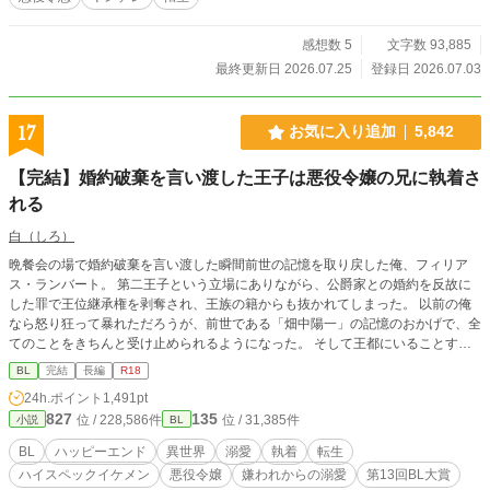
つけてません。 いつでも何でもウェルカムな方、どうぞ宜しくお願いします。
後で気づいてサイレント修正する場合があります。
感想数 5
文字数 93,885
最終更新日 2026.07.25
登録日 2026.07.03
17
お気に入り追加
5,842
【完結】婚約破棄を言い渡した王子は悪役令嬢の兄に執着さ
れる
白（しろ）
晩餐会の場で婚約破棄を言い渡した瞬間前世の記憶を取り戻した俺、フィリア
ス・ランバート。 第二王子という立場にありながら、公爵家との婚約を反故に
した罪で王位継承権を剥奪され、王族の籍からも抜かれてしまった。 以前の俺
なら怒り狂って暴れただろうが、前世である「畑中陽一」の記憶のおかげで、全
てのことをきちんと受け止められるようになった。 そして王都にいることすら
許されなくなった俺は、悪役令嬢の兄であるリュシアン・フォークナーが治める
BL
完結
長編
R18
領地で監視されることとなった。 「あなたはなにもしなくていいのです」 リュ
24h.ポイント
1,491pt
シアンにはそう言われたが、前世日本人の血が働かざるもの食うべからずと訴え
827
135
位 / 228,586件
位 / 31,385件
小説
BL
てくる……！ そんなこんなで仕事を見つけ出したフィリアスの今までとは違う
様子に、周囲はもちろんリュシアンも驚く。 心を入れ替えたフィリアスにだん
BL
ハッピーエンド
異世界
溺愛
執着
転生
だんと冷たかったリュシアンの態度も変わってきて……？ これは秘密を抱えた
ハイスペックイケメン
悪役令嬢
嫌われからの溺愛
第13回BL大賞
次期公爵と、全て失ったら逆に吹っ切れた元王子のお話です。 嫌われからの溺