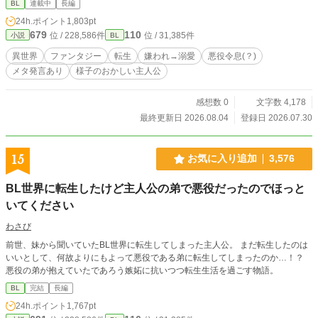
BL
連載中
長編
24h.ポイント
1,803pt
679
110
位 / 228,586件
位 / 31,385件
小説
BL
異世界
ファンタジー
転生
嫌われ→溺愛
悪役令息(？)
メタ発言あり
様子のおかしい主人公
感想数 0
文字数 4,178
最終更新日 2026.08.04
登録日 2026.07.30
15
お気に入り追加
3,576
BL世界に転生したけど主人公の弟で悪役だったのでほっと
いてください
わさび
前世、妹から聞いていたBL世界に転生してしまった主人公。 まだ転生したのは
いいとして、何故よりにもよって悪役である弟に転生してしまったのか…！？
悪役の弟が抱えていたであろう嫉妬に抗いつつ転生生活を過ごす物語。
BL
完結
長編
24h.ポイント
1,767pt