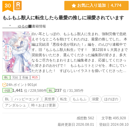
30
お気に入り追加
4,774
もふもふ獣人に転生したら最愛の推しに溺愛されています
* ゆるゆ
書籍情報
白い耳としっぽの、もふもふ獣人に生まれ、強制労働で息絶
えそうなところを助けてくれたのは、最愛の推しでした。 本
編は完結済『悪役令息が現れた！』編を、のんびり連載中で
す。旧『もふもふ獣人転生』です！ 第12回ＢＬ大賞さまで
奨励賞をいただき、選んでくださった編集部の皆さま、多大
なるご尽力をたまわりました編集者さま、応援してくださっ
た皆さまのおかげで！ もふもふリトとジゼを、本にしてい
ただきました！ すばらしいイラストを描いてくださったの
はサマミヤアカザさまです。 web版３人称から書籍１人称に
BL
完結
長編
R15
なり、折れた肩で（笑）ほぼ全文書き直し、新しいエピソー
24h.ポイント
901pt
ドがたくさん入って３７６Pです。 ①書店さま（アニメイト
1,441
237
位 / 228,586件
位 / 31,385件
小説
BL
チェーン各店（一部店舗を除く）、首都圏の一部書店 さま）
の共通特典は、おまけのお話の投票で1位に輝きました！ ゲ
BL
ハッピーエンド
異世界
転生
もふもふ
溺愛
ほのぼの
オセバがリトを応援するお話で、１３８７字、登場人物紹介
アンダルシュ
時々おまけ更新
が表に印刷されたハガキサイズのイラストカードです。アニ
メイト通販さまでは特典終了のようです、申しわけございま
せん！ ②コミコミスタジオさま限定特典は、投票で2位！
感想数 562
文字数 495,928
ジゼリトレォンで、お菓子づくりのお話で、６４３１字の小
最終更新日 2026.08.01
登録日 2024.08.10
冊子です。コミコミスタジオさまでご購入の場合は①と②を