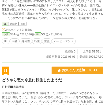
BLゲーム『毒と月桂樹』の世界に転生したユエル。与えられた役どころは、名
前すら出ない使用人——悪役公爵クレイス・ヴァルドレイの毒見役。 原作では
第1章で毒に当たってあっさり死ぬ、モブ中のモブだ。 死にたくない。前世は食
品会社の品質管理、異臭も変色も見分けられる。全力で毒を見抜いて生き延びる
——そう決めて初仕事に臨んだのに。 「では俺が毒見する。お前は食うな」 な
ぜかこの公爵、毒見役より先に自分が口をつけようとする。 「毒の公爵」と恐
BL
連載中
長編
れられるこの人は、3歳から毒を盛られ続けて味覚が壊れていた。何を食べても
24h.ポイント
3,483pt
泥の味。だから食事に興味がない——はずなのに、俺が「美味しいですか」と聞
334
53
位 / 228,586件
位 / 31,385件
小説
BL
いた日、この人は初めて言葉に詰まった。 泥の味しか分からないはずの人が、
なぜか俺にだけ甘い。 生き延びるための毒見が、いつのまにかこの人に味を届
BL
溺愛
身分差
転生
主従
ハッピーエンド
ける仕事に変わっていく。 毒見役と、死にたがりの公爵。ふたりの食卓のラブ
コメディ。全年齢・純愛です。 ※本作は『小説家になろう』『カクヨム』にも
感想数 0
文字数 53,521
掲載しています。
最終更新日 2026.08.06
登録日 2026.07.30
11
お気に入り追加
8,611
どうやら悪の令息に転生したようだ
日村透
書籍情報
※本編完結済。現在は番外後日談をまったり連載中。 高熱にうなされながら、
俺は思い出していた。 生まれ変わる前の仕事は、クレーム専門の電話対応。 毎
年ストレス過多になりつつ、それなりに平和な日々を送っていたある日、妹に泣