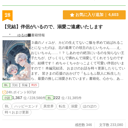
28
お気に入り追加
4,603
【完結】伴侶がいるので、溺愛ご遠慮いたします
* ゆるゆ
書籍情報
３歳のノィユが、カビの生えてないご飯を求めて結ばれるこ
とになったのは、北の最果ての領主のおじいちゃん……え、
おじいちゃん……！？ しあわせの絶頂にいるのを知らない王
子たちが、びっくりして憐れんで溺愛してくれそうなのです
が、結構です！ めちゃくちゃかっこよくて可愛い伴侶がいま
すので！ 本編完結済。 おまけのお話を時々更新したりしてい
ます。 皆さまの応援のおかげで『もふもふ獣人に転生した
ら、最愛の推しに溺愛されています』書籍化、心から、あり
がとうございます！ ふたりの動画をつくりました！ もしよか
BL
完結
長編
R15
ったら、プロフのwebサイトからどうぞです！ 表紙や動画に
24h.ポイント
937pt
はAIを使っていますが、小説にはAIを使っておりません
1,367
222
位 / 228,586件
位 / 31,385件
小説
BL
BL
ハッピーエンド
異世界
転生
溺愛
ほのぼの
時々おまけ更新
感想数 346
文字数 233,080