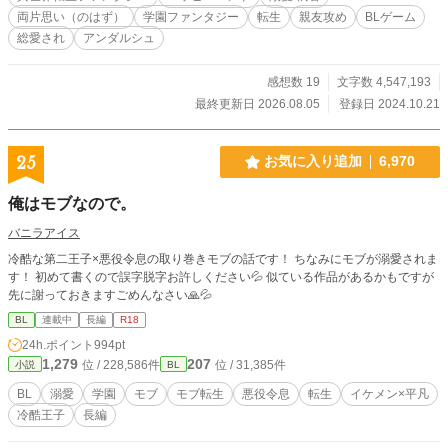
はニルのことを”親友”だと断言する。 そうしているうちに、
両片思い（のはず）
学園ファンタジー
転生
親友攻め
BLゲーム
運命の日を迎え襲撃にある二人。ニルは物語通りセシルを庇
総愛され
アンダルシュ
って致命傷を負う。 「……よかった、君が、無事で」 そうし
て、ニルは死を迎えた……はずだったが。 ――おかしい。 な
ぜか、次に目を覚ましたときには、セシルの部屋に軟禁され
感想数 19
文字数 4,547,193
ていて? スパダリ（受の前では情緒不安定）幼なじみ皇太
最終更新日 2026.08.05
登録日 2024.10.21
子×運命にあらがう親友ポジションの護衛騎士の学園異世界フ
ァンタジー ※学園生活に入るまでが少し長いですが、学園
異世界ファンタジーです ※18歳で成人を迎える世界のお話で
25
お気に入り追加
6,970
す。物語中に18歳になります ※◆印の所はR18描写が入って
います ※毎日23：00～23：45の間に更新!! ※第２部後半に攻
俺はモブなので。
め以外からの凌辱あります。メインCPは愛し合ってますが、
苦手な人はご注意を ※総愛されとタグしていますが、メイン
バニラアイス
CPは固定です ※第１～５部までの学園編は終了いたしました
冷酷な第二王子×悪役令息の取り巻きモブの話です！ ちなみにモブが溺愛されま
※第６～８部の大人編終了いたしました ※番外編『我が子に
す！ 初めて書くので誤字脱字お許しください💦 似ている作品があるかもですが
愛を込めて』終了いたしました ※現在、番外編『新たな時代
先に謝っておきますごめんなさい🙏💦
を切り拓く一歩』を更新中
BL
連載中
長編
R18
24h.ポイント
994pt
1,279
207
位 / 228,586件
位 / 31,385件
小説
BL
BL
溺愛
学園
モブ
モブ転生
悪役令息
転生
イケメン×平凡
冷酷王子
長編