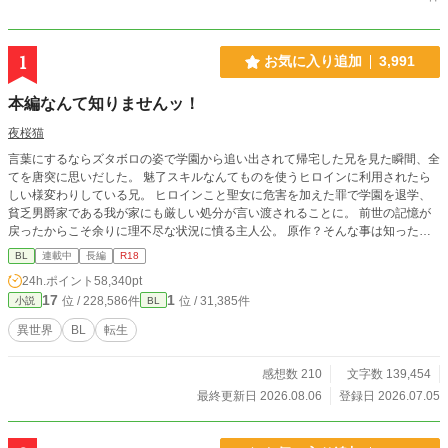
1
お気に入り追加
3,991
本編なんて知りませんッ！
夜桜猫
言葉にするならズタボロの姿で学園から追い出されて帰宅した兄を見た瞬間、全
てを唐突に思いだした。 魅了スキルなんてものを使うヒロインに利用されたら
しい様変わりしている兄。 ヒロインこと聖女に危害を加えた罪で学園を退学、
貧乏男爵家である我が家にも厳しい処分が言い渡されることに。 前世の記憶が
戻ったからこそ余りに理不尽な状況に憤る主人公。 原作？そんな事は知ったこ
とか。 原作知識チートと固有スキルを使って快適スローライフの為に動き出
BL
連載中
長編
R18
す。 ※急遽、一部キャラクターの名前を変更しました。読み辛くして申し訳あ
24h.ポイント
58,340pt
りません。 感想コメントは公開不要と書かれている方以外にはしっかり返信
17
1
位 / 228,586件
位 / 31,385件
小説
BL
していきます。もしも、返信がない場合はお知らせ下さい！とても励みになりま
す！
異世界
BL
転生
感想数 210
文字数 139,454
最終更新日 2026.08.06
登録日 2026.07.05