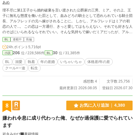
あめ
理不尽に第1王子から婚約破棄を言い渡された公爵家の三男、ミア。その上、王
子に無礼な態度を働いた罰として、血みどろの騎士として恐れられている騎士団
長、アルフレッドの元へ嫁がされることに。 しかし、アルフレッドはミアの初
恋の人で...。 この恋は一方通行、きっと愛してはもらえない。それでも好きな人
のそばにいられるならそれでいい。そんな気持ちで嫁いだミアだったが、アルフ
レッドは、ミアをどうやら溺愛してくれているようで_？ 「…お前は、本当に愛
BL
連載中
長編
らしいな」 「や、やめてください…！ 心臓が持たないです…！」 時々波乱もあ
24h.ポイント
5,716pt
りつついつもラブラブおしどり夫婦(夫夫)の日常。 ────── ※ムーンライトノ
206
30
位 / 228,586件
位 / 31,385件
小説
BL
ベルズ様でも連載しております。
BL
溺愛
執着
年の差婚
いちゃいちゃ
体格差/年の差
クール×一途
転生
感想数 4
文字数 25,756
最終更新日 2026.08.05
登録日 2026.07.30
8
お気に入り追加
4,380
嫌われ令息に成り代わった俺、なぜか過保護に愛でられてい
ます
岩永みやび
書籍情報