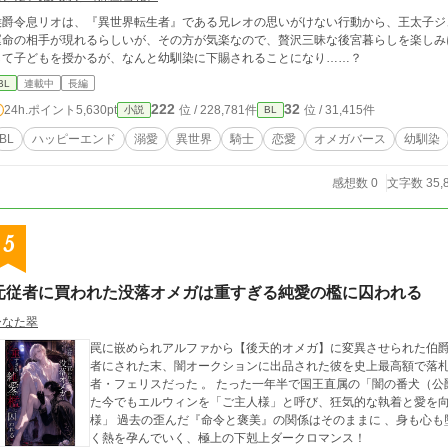
侯爵令息リオは、『異世界転生者』である兄レオの思いがけない行動から、王太子ジ
運命の相手が現れるらしいが、その方が気楽なので、贅沢三昧な後宮暮らしを楽しみ
して子どもを授かるが、なんと幼馴染に下賜されることになり……？
BL
連載中
長編
222
32
24h.ポイント
5,630pt
位 / 228,781件
位 / 31,415件
小説
BL
BL
ハッピーエンド
溺愛
異世界
騎士
恋愛
オメガバース
幼馴染
感想数 0
文字数 35,
5
元従者に買われた没落オメガは重すぎる純愛の檻に囚われる
ひなた翠
罠に嵌められアルファから【後天的オメガ】に変異させられた伯爵
者にされた末、闇オークションに出品された彼を史上最高額で落
者・フェリスだった 。 たった一年半で国王直属の「闇の番犬（公爵）」へと上り詰めた彼は、立場が完全に逆転し
た今でもエルウィンを「ご主人様」と呼び、狂気的な執着と愛を向けてきて…… 。 「ご
様」 過去の歪んだ『命令と褒美』の関係はそのままに 、身も心も堕ちたオメガが強大なアルファの腕の中で狂おし
く熱を孕んでいく、極上の下剋上ダークロマンス！