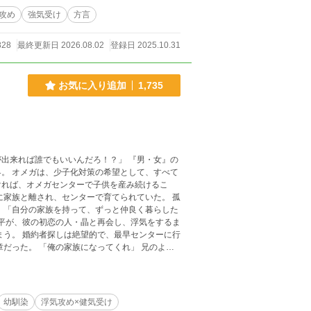
攻め
強気受け
方言
828
最終更新日 2026.08.02
登録日 2025.10.31
お気に入り追加
1,735
誰でもいいんだろ！？」 『男・女』の
。 オメガは、少子化対策の希望として、すべて
ければ、オメガセンターで子供を産み続けるこ
た
まう。 婚約者探しは絶望的で、最早センターに行
くれ」 兄のよう
とハッピーエンドになります🦾(⌒▽⌒) ※独自
幼馴染
浮気攻め×健気受け
ましたm(__)m ※25年4月29日 唯一の未