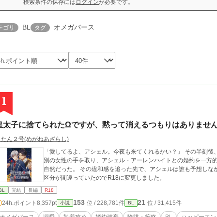
検索条件の保存には
ログイン
が必要です。
BL
オメガバース
テゴリ
タグ
1
皇太子に捨てられたΩですが、黙って消えるつもりはありませ
こたん２号(めがねあざらし)
「愛してるよ、アシェル。今夜も来てくれるかい？」 その半刻後、皇太子カイレン・セルヴァーナは、玉座の間で
別の女性の手を取り、アシェル・アーレンハイトとの婚約を一方的
自然だった。 その違和感を追った先で、アシェルは誰も予想しなかっ
区分が間違っていたのでR18に変更しました。
BL
完結
長編
R18
153
21
24h.ポイント
8,357pt
位 / 228,781件
位 / 31,415件
小説
BL