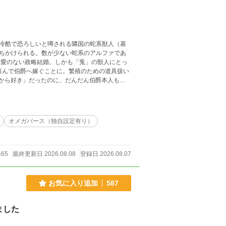
冷酷で恐ろしいと噂される隣国の蛇系獣人（基
ちかけられる。数が少ない蛇系のアルファであ
、愛のない政略結婚。しかも「兎」の獣人にとっ
喜んで伯爵へ嫁ぐことに。繁殖のための道具扱い
だから好き」だったのに、だんだん伯爵本人も素
けてきたため、ミラビが楽しそうにする様子に戸
アルファ】×【かわいい蛇マニア兎オメガ】のハイ
日4～5回更新） ※Rシーンには「★」つけてい
写が出てきますが、あくまで異世界に生息する蛇
オメガバース（独自設定有り）
独自の対策なので、現代では専用ヒーターで快
465
最終更新日 2026.08.08
登録日 2026.08.07
お気に入り追加
587
ました