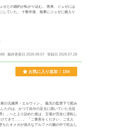
ュゼとの婚約が転がり込む。 将来、ジュゼには
にしていた。 十数年後、無事にジュゼに婿入り
888
最終更新日 2026.08.07
登録日 2026.07.28
お気に入り追加
154
家の元嫡男・エルウィン 。 義兄の監禁下で慰み
札したのは、かつて自分の足元に跪いていた元従
褒美をください、ご主人