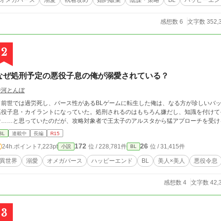
オメガバース
溺愛
執着攻め
婚約破棄
陰謀・策略
BL
ハッピーエン
感想数 6
文字数 352,
2
なぜ処刑予定の悪役子息の俺が溺愛されている？
詩河とんぼ
前世では過労死し、バース性があるBLゲームに転生した俺は、なる方が珍しいバッ
悪役子息・カイラントになっていた。処刑されるのはもちろん嫌だし、知識を付けて
な……と思っていたのだが、攻略対象者で王太子のアルスタから猛アプローチを受け
BL
連載中
長編
R15
172
26
24h.ポイント
7,223pt
位 / 228,781件
位 / 31,415件
小説
BL
異世界
溺愛
オメガバース
ハッピーエンド
BL
美人×美人
悪役令息
感想数 4
文字数 42,
3