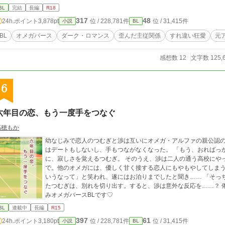
BL
完結
長編
R18
317
48
24h.ポイント
3,878pt
位 / 228,781件
位 / 31,415件
小説
BL
BL
オメガバース
ダーク・ロマンス
歪んだ主従関係
すれ違い狂愛
元
感想数 12
文字数 125,
6
六年目の恋、もう一度手をつなぐ
高穂もか
幼なじみで恋人のつむぎと渉は互いにオメガ・アルファの親公認の
はデートもしないし、手もつながなくなった。 「もう、おればっ
に、寂しさを覚えるつむぎ。 そのうえ、渉は二人の通う高校にや
で。他のオメガには、優しく甘く接する恋人にもやもやしてしまう
いうなって」と笑われ、遂にはお泊りまでしたと聞き…… 「そっ
たつむぎは、別れを切り出す。すると、渉は意外な反応を……？ 
みオメガバースBLです♡
BL
連載中
長編
R15
397
61
24h.ポイント
3,180pt
位 / 228,781件
位 / 31,415件
小説
BL