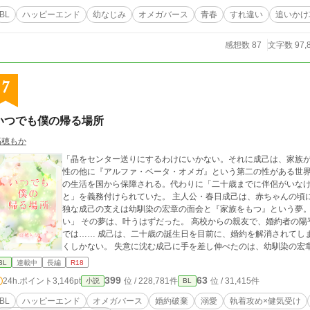
BL
ハッピーエンド
幼なじみ
オメガバース
青春
すれ違い
追いかけ
感想数 87
文字数 97,
7
いつでも僕の帰る場所
高穂もか
「晶をセンター送りにするわけにいかない。それに成己は、家族が出来れば
性の他に『アルファ・ベータ・オメガ』という第二の性がある世界
の生活を国から保障される。代わりに「二十歳までに伴侶がいな
と」を義務付けられていた。 主人公・春日成己は、赤ちゃんの頃に家族と離され、センターで育てられていた。 孤
独な成己の支えは幼馴染の宏章の面会と『家族をもつ』という夢。 「自分の家族を持って、ずっと仲良く暮らし
い」 その夢は、叶うはずだった。 高校からの親友で、婚約者の陽平が、彼の初恋の人・晶と再会し、浮気をするま
では…… 成己は、二十歳の誕生日を目前に、婚約を解消されてし
くしかない。 失意に沈む成己に手を差し伸べたのは、幼馴染の宏章だった。 「俺の家族になって
に思っていた宏章に、身も心も包まれ愛されて――？ ※宏章(包容ヤンデレ）×成己(健気不憫）の幼馴染オメガバー
BL
連載中
長編
R18
スBLです♡ ※ストレス展開が長く続きますが、最終的にはスカッ
399
63
24h.ポイント
3,146pt
位 / 228,781件
位 / 31,415件
小説
BL
設定ありオメガバースです。 ☆感想コメント、誠にありがとうございます！いつも大切に読ませて頂いております
♡心の励みです(#^^#) ☆とても素敵な表紙は小槻みしろさんに頂きました✨ ※24年9月2日 二百八十～三百二話ま
BL
ハッピーエンド
オメガバース
婚約破棄
溺愛
執着攻め×健気受け
でを修正の為非公開にしました。読んで下さった皆様、ありがとうござい