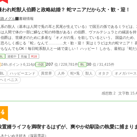
嫌われ蛇獣人伯爵と政略結婚？ 蛇マニアだから大・歓・迎！
回路メグル
書籍情報
兎系の獣人（基本は人間で兎の耳と尻尾が生えている）で国王の孫であるミラビは、
本は人間で体の一部に鱗など蛇の特徴がある）の伯爵、ヴァルテシュラとの縁談を持
る伯爵は、世継ぎのために多産な「オメガの兎」を欲しているという。 国益のため
て恐ろしく感じる「蛇」なんて…………大・歓・迎！ 実はミラビは大の蛇マニア！ 
でもなんでもOK！毎日蛇系獣人と一緒で楽しい！ ハッピー！ しかも、最初は「蛇
敵な人だとわかって、とにかくハッピー！ 一方伯爵は生まれてからずっと嫌われ続
BL
連載中
長編
R18
惑うが、実はミラビのことは昔から気にかけていて…… 【嫌われ者の執着溺愛な蛇
207
30
24h.ポイント
6,114pt
位 / 228,781件
位 / 31,415件
小説
BL
テンションハートフルBLです。 ※本編完結まで毎日2回更新します。（14話までは1
ます。 ※オメガバースに独自設定を含みます。 ※作中に蛇の飼育・生態に関する描
BL
ハッピーエンド
異世界
人外
蛇×兎
獣人
オタク
オメガバース
ということでご理解ください。特に温度管理についてはヒーターが存在しない異世界
ヘミペニス
適な空間を作るようにお願いします。
感想数 2
文字数 15,
4
放置婿ライフを満喫するはずが、爽やか幼馴染の執愛に捕まり
あきたいぬ大好き（深凪雪花）