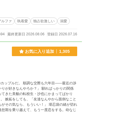
アルファ
執着愛
独占欲激しい
溺愛
694
最終更新日 2026.08.06
登録日 2026.07.16
お気に入り追加
1,305
カップルだ。 順調な交際も六年目――最近の渉
かりが好きなんやろか？」 馴ればっかりの関係
ってきた美貌の転校生・沙也にかまってばかり
。 嫉妬をしても、「友達なんやから面倒なこと
ちがその気なら、もういい！」 堪忍袋の緒が切れ
倦怠期を乗り越えて、もう一度恋をする。幼なじ