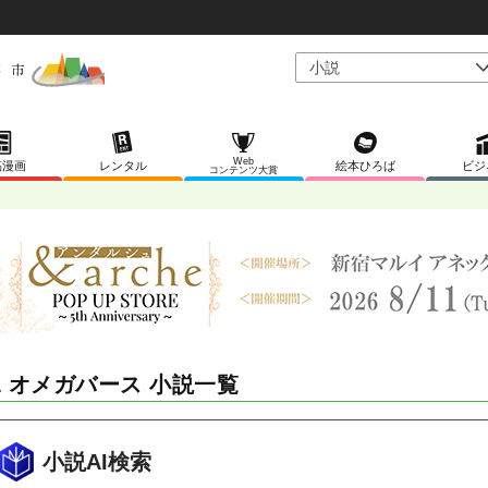
Web
稿漫画
レンタル
絵本ひろば
ビジ
コンテンツ大賞
L オメガバース 小説一覧
小説AI検索