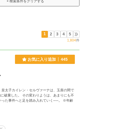
× 検索条件をクリアする
1
2
3
4
5
1,804
件
お気に入り追加
445
ん
に破棄した。 その変わりようは、あまりにも不
た事件へと足を踏み入れていく──。 ※年齢