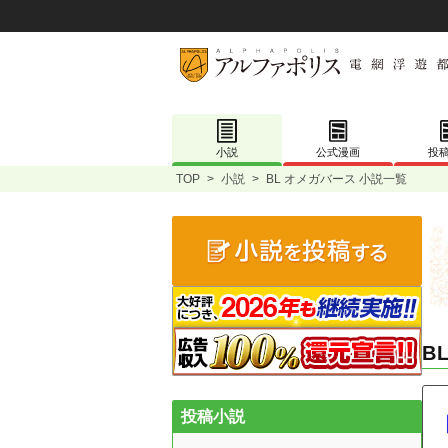
小説
公式漫画
投
TOP
>
小説
>
BL オメガバース 小説一覧
B
投稿小説