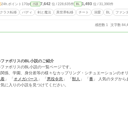
7,642
1,493
24h.ポイント
170pt
位 / 228,635件
位 / 31,390件
小説
BL
クラス転移
バディ
剣と魔法
異世界転移
チート
溺愛
BL
ファン
感想数 1
文字数 84,
ルファポリスのBL小説のご紹介
ルファポリスのBL小説の一覧ページです。
場関係、学園、身分差等の様々なカップリング・シチュエーションのオリ
執着
」 「
オメガバース
」 「
悪役令息
」 「
獣人
」 「
番
」 人気のタグか
お気に入りの小説を見つけてください。