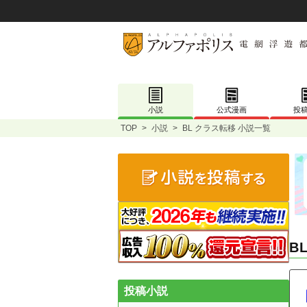
小説
公式漫画
投
TOP
>
小説
>
BL クラス転移 小説一覧
B
投稿小説