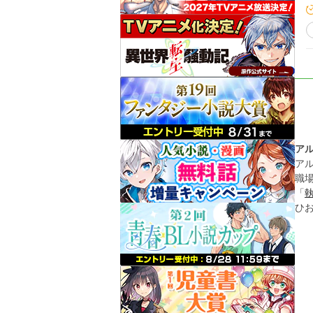
ア
ア
職
「
ひ