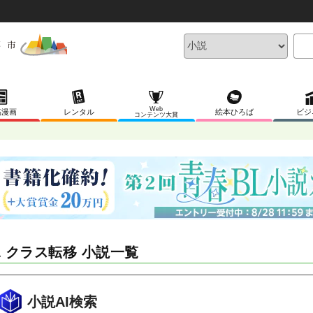
Web
稿漫画
レンタル
絵本ひろば
ビジ
コンテンツ大賞
L クラス転移 小説一覧
小説AI検索