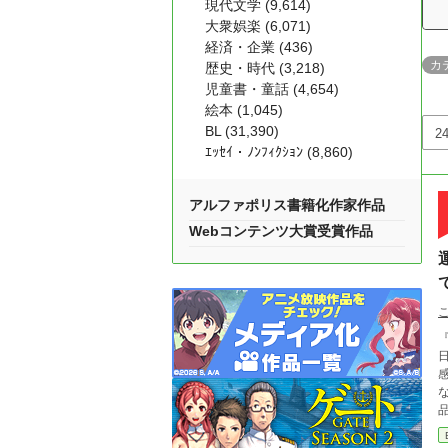
現代文学 (9,614)
大衆娯楽 (6,071)
経済・企業 (436)
カ
歴史・時代 (3,218)
児童書・童話 (4,654)
絵本 (1,045)
BL (31,390)
ｴｯｾｲ・ﾉﾝﾌｨｸｼｮﾝ (8,860)
アルファポリス書籍化作家作品
Webコンテンツ大賞受賞作品
日、教室
なのかも知