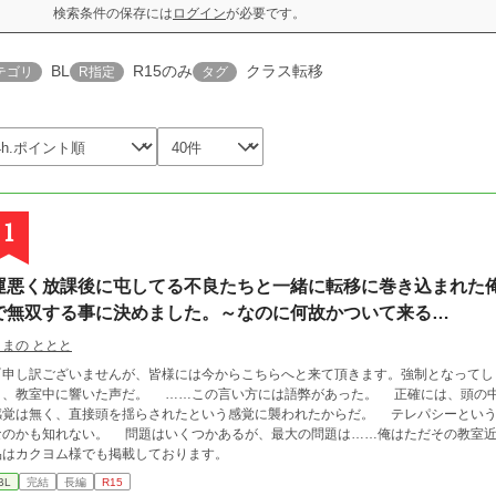
検索条件の保存には
ログイン
が必要です。
BL
R15のみ
クラス転移
テゴリ
R指定
タグ
1
運悪く放課後に屯してる不良たちと一緒に転移に巻き込まれた
で無双する事に決めました。～なのに何故かついて来る…
こまの ととと
『申し訳ございませんが、皆様には今からこちらへと来て頂きます。強制となってしまっ
中に響いた声だ。 ……この言い方には語弊があった。 正確には、頭の中に響いた声だ。何故なら、耳から聞こえて来た
感覚は無く、直接頭を揺らされたという感覚に襲われたからだ。 テレパシーという
れない。 問題はいくつかあるが、最大の問題は……俺はただその教室近くの廊下を歩いていただけという事だ。 ＊当作
品はカクヨム様でも掲載しております。
BL
完結
長編
R15