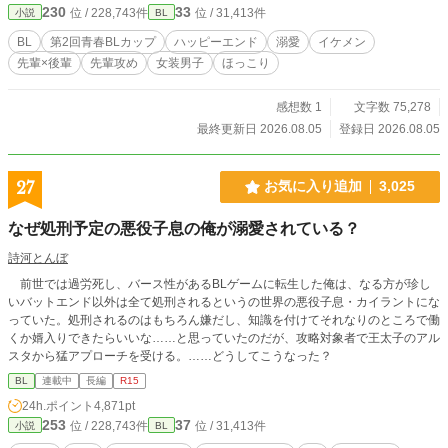
230
33
位 / 228,743件
位 / 31,413件
小説
BL
BL
第2回青春BLカップ
ハッピーエンド
溺愛
イケメン
先輩×後輩
先輩攻め
女装男子
ほっこり
感想数 1
文字数 75,278
最終更新日 2026.08.05
登録日 2026.08.05
27
お気に入り追加
3,025
なぜ処刑予定の悪役子息の俺が溺愛されている？
詩河とんぼ
前世では過労死し、バース性があるBLゲームに転生した俺は、なる方が珍し
いバットエンド以外は全て処刑されるというの世界の悪役子息・カイラントにな
っていた。処刑されるのはもちろん嫌だし、知識を付けてそれなりのところで働
くか婿入りできたらいいな……と思っていたのだが、攻略対象者で王太子のアル
スタから猛アプローチを受ける。……どうしてこうなった？
BL
連載中
長編
R15
24h.ポイント
4,871pt
253
37
位 / 228,743件
位 / 31,413件
小説
BL