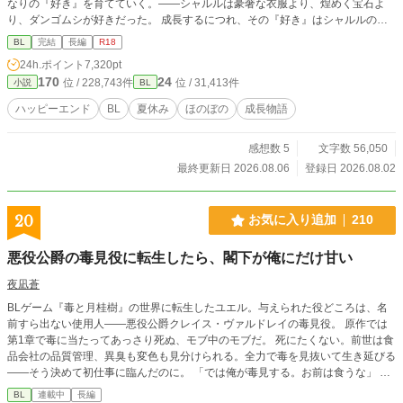
なりの『好き』を育てていく。——シャルルは豪奢な衣服より、煌めく宝石よ
り、ダンゴムシが好きだった。 成長するにつれ、その『好き』はシャルルの世
界を広げ、自分の足で未来を選ぶ勇気を育てていく。そして、その隣には——
BL
完結
長編
R18
シャルルがゆっくり成長していく、ほのぼのしたお話です。 虫の話が入る話
24h.ポイント
7,320pt
は、副題に虫の名前を入れています。ご注意ください。 恋愛要素やエロ描写は
170
24
位 / 228,743件
位 / 31,413件
小説
BL
終盤までありません。 ディーン（達観しすぎな攻め）✕シャルル（世間知ら
ずな美少年） 全23話
ハッピーエンド
BL
夏休み
ほのぼの
成長物語
感想数 5
文字数 56,050
最終更新日 2026.08.06
登録日 2026.08.02
20
お気に入り追加
210
悪役公爵の毒見役に転生したら、閣下が俺にだけ甘い
夜凪蒼
BLゲーム『毒と月桂樹』の世界に転生したユエル。与えられた役どころは、名
前すら出ない使用人——悪役公爵クレイス・ヴァルドレイの毒見役。 原作では
第1章で毒に当たってあっさり死ぬ、モブ中のモブだ。 死にたくない。前世は食
品会社の品質管理、異臭も変色も見分けられる。全力で毒を見抜いて生き延びる
——そう決めて初仕事に臨んだのに。 「では俺が毒見する。お前は食うな」 な
ぜかこの公爵、毒見役より先に自分が口をつけようとする。 「毒の公爵」と恐
BL
連載中
長編