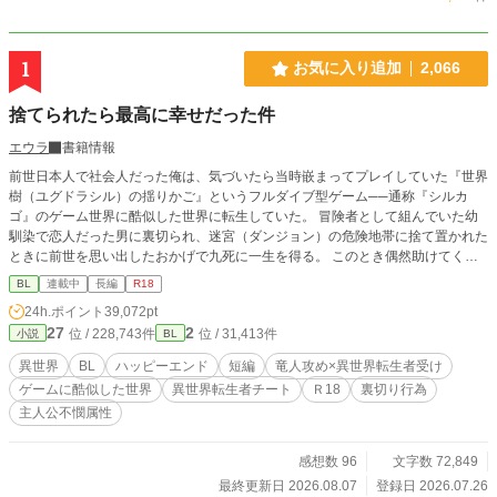
1
お気に入り追加
2,066
捨てられたら最高に幸せだった件
エウラ
書籍情報
前世日本人で社会人だった俺は、気づいたら当時嵌まってプレイしていた『世界
樹（ユグドラシル）の揺りかご』というフルダイブ型ゲーム──通称『シルカ
ゴ』のゲーム世界に酷似した世界に転生していた。 冒険者として組んでいた幼
馴染で恋人だった男に裏切られ、迷宮（ダンジョン）の危険地帯に捨て置かれた
ときに前世を思い出したおかげで九死に一生を得る。 このとき偶然助けてくれ
た竜人の冒険者に一緒にパーティーを組むことを提案され、俺は二つ返事で了承
BL
連載中
長編
R18
する。 どうせならと、彼の故郷に移住しようと思い旅をしながら向かうことに
24h.ポイント
39,072pt
なり…。 ※男女ともいて、いろんな種族が住む世界。異種族でも同性でも婚姻O
27
2
位 / 228,743件
位 / 31,413件
小説
BL
Kで種族特性や魔法や魔法薬を使っての妊娠可。作中に出産の描写はありませ
ん。 ハッピーエンド。一応Ｒ18です。 Ｒ18回には「＊」印あり。ちょっと描写
異世界
BL
ハッピーエンド
短編
竜人攻め×異世界転生者受け
がある場合は「微＊」と表記する予定です。 書けたら投稿します。不定期更
ゲームに酷似した世界
異世界転生者チート
Ｒ18
裏切り行為
新。短いつもりで書いてます。 ※すみません。６万字越えても終わらなさそう
主人公不憫属性
なので『長編』に切り替えます。
感想数 96
文字数 72,849
最終更新日 2026.08.07
登録日 2026.07.26