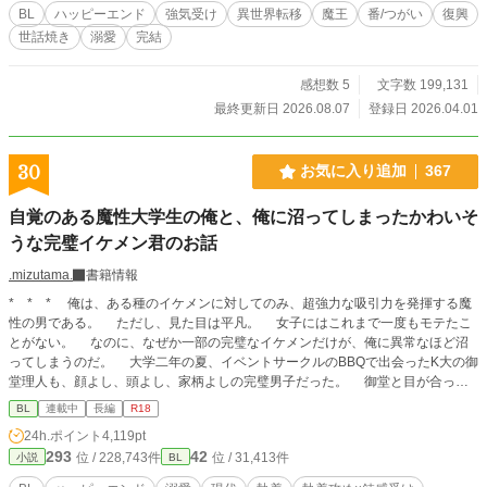
BL
ハッピーエンド
強気受け
異世界転移
魔王
番/つがい
復興
世話焼き
溺愛
完結
感想数 5
文字数 199,131
最終更新日 2026.08.07
登録日 2026.04.01
30
お気に入り追加
367
自覚のある魔性大学生の俺と、俺に沼ってしまったかわいそ
うな完璧イケメン君のお話
.mizutama.
書籍情報
* * * 俺は、ある種のイケメンに対してのみ、超強力な吸引力を発揮する魔
性の男である。 ただし、見た目は平凡。 女子にはこれまで一度もモテたこ
とがない。 なのに、なぜか一部の完璧なイケメンだけが、俺に異常なほど沼
ってしまうのだ。 大学二年の夏、イベントサークルのBBQで出会ったK大の御
堂理人も、顔よし、頭よし、家柄よしの完璧男子だった。 御堂と目が合った
瞬間、俺は確信した。 ――こいつも、俺にハマる。 ところが御堂は、これ
BL
連載中
長編
R18
まで俺が出会った男たちとは少し違っていた。 ・・・・・・・・・・・・・
24h.ポイント
4,119pt
正統派の王道完璧イケメン大学生 × 自覚アリの魔性の大学生（平凡） ☆気
293
42
位 / 228,743件
位 / 31,413件
小説
BL
の向くままに書いています。 更新頻度は気力と体力次第。応援よろしくおね
がいします！