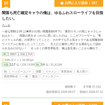
10
お気に入り追加
267
闇落ち死亡確定キャラの俺は、ゆるふわスローライフを目指
したい。
ろふる
一途な聖騎士(年上)✖︎押され弱い闇魔術師(年下) 「裏切りモンの死にキャラじゃ
ねえか！」 両親の死をきっかけに思い出したのは、ここがフリーゲーム「竜
とイケニエの姫」の世界だってことと、その中でも不人気キャラである闇魔術師
ウィリアムに転生したってことだ。 主人公と敵対し死亡する運命なんて認め
られるわけがない！ せっかくの異世界転生、俺は血生臭いことから離れてゆ
るふわスローライフを楽しみたい。 手始めに、モンスターをボコしてレベル
BL
連載中
長編
R18
アップ。強くなって金持ちになって、他国に逃げてやろうじゃねえの！ ——
24h.ポイント
10,381pt
と思ってたのに、原作では天敵となる聖騎士アルフェンと出会ってしまい冒険者
117
14
位 / 228,743件
位 / 31,413件
小説
BL
チームを組むことになって、何が奴の琴線に触れたのか懐かれて!? 自分の命
が一番大切だったはずなのに、どんどん他にも大切な物が増えていってしまう。
BL
ハッピーエンド
溺愛
イケメン
美形攻め
美人受け
こうなったら俺の人生を面白おかしく豊かにする為にも、最良の未来を掴み取り
異世界転生
一途
魔法
ファンタジー
に行ってやる！ １章２章は毎日投稿(12:10)になります。日曜日は２話投稿で
す。 R-18展開は主人公達が大人になってからになります。 ※「ムーンライトノ
ベルズ」にて同時掲載中です。
感想数 0
文字数 47,510
最終更新日 2026.08.07
登録日 2026.07.31