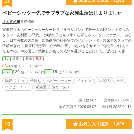
11
お気に入り追加
3,565
ベビーシッター先でラブラブな家族生活はじまりました
波木真帆
書籍情報
家事代行＆ベビーシッターサービス『ルラシオン』で唯一のSSランクを持つス
タッフ・友利遥（27歳）は4歳の子ども（琳）を育てるシングルファザー。 ある
日、日本有数の大企業、西条商事の社長宅でのベビーシッター兼家事スタッフの
依頼がきた。 拘束時間が長いため琳に寂しい思いをさせるのではと迷いはあっ
たものの、琳の優しい後押しがあって依頼を受けることにした。 恐ろしく豪華
なマンションで３歳の男の子のベビーシッターが始まり順調な出だしだったがと
BL
連載中
長編
R18
んでもない事件が巻き起こり、しばらくの間、琳も一緒に社長宅で住み込みで働
24h.ポイント
10,246pt
くことに。でもなぜか一緒に暮らし始めてから西条さんとラブラブな雰囲気にな
120
15
位 / 228,743件
位 / 31,413件
小説
BL
ってきて……。 シングルファザーのベビーシッターと子どもの扱いに慣れてい
ない社長とのイチャラブハッピーエンド小説です。 R18には※つけます。
溺愛
甘々
子持ち
ベビーシッター
イケメン
スパダリ
社長
ハッピーエンド
家族愛
脇カプあり
感想数 567
文字数 476,424
最終更新日 2026.08.07
登録日 2025.04.13
12
お気に入り追加
1,099