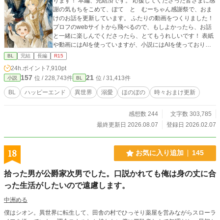
ります！ 本編、完結済です。 応援してくださった皆さまに感
謝の気もちをこめて、ぽて と むーちゃん感謝祭で、おま
けのお話を更新しています。 ふたりの動画をつくりました！
プロフのwebサイトから飛べるので、もしよかったら、お話
と一緒に楽しんでくださったら、とてもうれしいです！ 表紙
や動画にはAIを使っていますが、小説にはAIを使っておりま
せん 皆さまの応援のおかげで『もふもふ獣人に転生したら、
BL
完結
長編
R15
最愛の推しに溺愛されています』書籍化、心から、ありがと
24h.ポイント
7,910pt
うございます！
157
21
位 / 228,743件
位 / 31,413件
小説
BL
BL
ハッピーエンド
異世界
溺愛
ほのぼの
時々おまけ更新
感想数 244
文字数 303,785
最終更新日 2026.08.07
登録日 2026.02.07
18
お気に入り追加
145
拾った男が公爵家次男でした。口説かれても俺は身の丈に合
った生活がしたいので遠慮します。
中洲める
僕はシオン。異世界に転生して、田舎の村でひっそり薬屋を営みながらスローラ