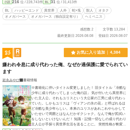
216
31
位 / 228,743件
位 / 31,413件
小説
BL
だんだん伯爵本人も素敵な人だとわかって、とにかくハッピー！ 一方伯爵は生
まれてからずっと嫌われ続けてきたため、ミラビが楽しそうにする様子に戸惑う
BL
ハッピーエンド
異世界
人外
蛇×兎
獣人
オタク
が、実はミラビのことは昔から気にかけていて…… 【嫌われ者の執着溺愛な蛇
オメガバース
オメガバース（独自設定有り）
ヘミペニス
アルファ】×【かわいい蛇マニア兎オメガ】のハイテンションハートフルBLで
す。 ※本編完結まで毎日2回更新します。（14話までは1日4～5回更新） ※Rシ
ーンには「★」つけています。 ※オメガバースに独自設定を含みます。 ※作中
感想数 2
文字数 13,284
に蛇の飼育・生態に関する描写が出てきますが、あくまで異世界に生息する蛇と
最終更新日 2026.08.08
登録日 2026.08.07
いうことでご理解ください。特に温度管理についてはヒーターが存在しない異世
界独自の対策なので、現代では専用ヒーターで快適な空間を作るようにお願いし
ます。
25
お気に入り追加
4,384
嫌われ令息に成り代わった俺、なぜか過保護に愛でられてい
ます
岩永みやび
書籍情報
※書籍化に伴いタイトル変更しました！ 旧タイトル「冷酷な
少年に成り代わってしまった俺の話」 気が付いたら異世界に
いた主人公。それもユリスという大公家の三男に成り代わっ
ていた。しかもユリスは「ヴィアンの氷の花」と呼ばれるほ
ど冷酷な美少年らしい。本来のユリスがあれこれやらかして
いたせいで周囲とはなんだかギクシャク。なんで俺が尻拭い
をしないといけないんだ！ 知識・記憶一切なしの成り代わり
主人公が手探り異世界生活を送ることに。 突然性格が豹変し
たユリスに戸惑う周囲を翻弄しつつ異世界ライフを楽しむお