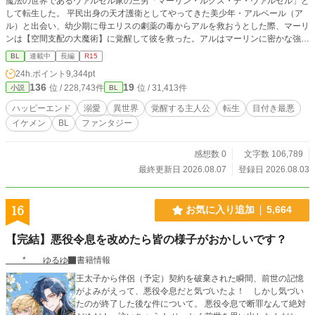
魔法の世界であるヴァルゼル家の三男「マーリン・ルクス・デ・ヴァルゼル」と
して転生した。 平民出身の天才護衛としてやってきた美少年・アルベール（ア
ル）と出会い、幼少期に母エリスの劇薬の毒からアルを救おうとした際、マーリ
ンは【空間支配の大魔術】に覚醒して彼を救った。アルはマーリンに密かな強烈
な恋心を抱いており、毎夜エリスに「本日のマーリン報告」を行っている。 当
BL
連載中
長編
R15
主である父ヴィンセントや双子の兄たち、さらに母方の祖父母は、マーリンを
24h.ポイント
9,344pt
「ヴァルゼル家の至宝」「天使」と呼び、過剰なまでの溺愛を注いでいる。しか
136
19
位 / 228,743件
位 / 31,413件
小説
BL
し、中身がビビりな小心者であるマーリンは、その重すぎるプレッシャーに日々
怯え、憂鬱を感じていた。 歴史や一族の家系図を学ぶ中、マーリンは母エリス
ハッピーエンド
溺愛
異世界
覚醒する主人公
転生
目付き最悪
の名前からミドルネーム「ルクス」が抜けていることに気づく。母が冷遇されて
イケメン
BL
ファンタジー
いるという壮大な勘違いをしたマーリンは、ショックのあまり発作的に魔力を暴
走させるが、アルに鎮められる。翌日、納得がいかないまま魔力切れと疲労によ
り自室で寝込み、母への想いを巡らせている。
感想数 0
文字数 106,789
最終更新日 2026.08.07
登録日 2026.08.03
16
お気に入り追加
5,664
【完結】悪役令息を改めたら皆の様子がおかしいです？
* ゆるゆ
書籍情報
王太子から伴侶（予定）契約を破棄された瞬間、前世の記憶
がよみがえって、悪役令息だと気づいたよ！ しかし気づい
たのが終了した後な件について。 悪役令息で断罪なんて絶対