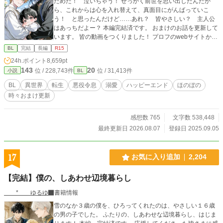
だめだ！ 泣いちゃう！ せっかく前世を思い出したんだか
ら、これからは心を入れ替えて、真面目にがんばっていこ
う！ と思ったんだけど……あれ？ 皆やさしい？ 主人公
はあっちだよー？ 本編完結済です。 おまけのお話を更新して
います。 皆の動画をつくりました！ プロフのwebサイトから
飛べるので、もしよかったら、お話と一緒に楽しんでくださ
BL
完結
長編
R15
ったら、とてもうれしいです！ 表紙や動画にAIを使っていま
24h.ポイント
8,659pt
すが、小説にはAIを使っておりません 皆さまの応援のおかげ
143
20
位 / 228,743件
位 / 31,413件
小説
BL
で『もふもふ獣人に転生したら、最愛の推しに溺愛されてい
ます』書籍化、心から、ありがとうございます！
BL
異世界
転生
悪役令息
溺愛
ハッピーエンド
ほのぼの
時々おまけ更新
感想数 765
文字数 538,448
最終更新日 2026.08.07
登録日 2025.09.05
17
お気に入り追加
2,204
【完結】僕の、しあわせ辺境暮らし
* ゆるゆ
書籍情報
雪のなか３歳の僕を、ひろってくれたのは、やさしい１６歳
の男の子でした。 ふたりの、しあわせな辺境暮らし、はじま