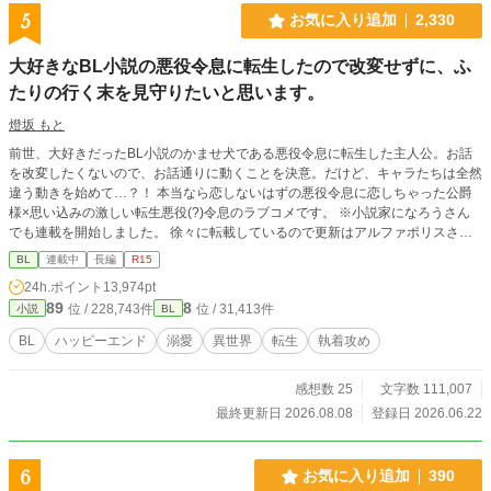
5
お気に入り追加
2,330
大好きなBL小説の悪役令息に転生したので改変せずに、ふ
たりの行く末を見守りたいと思います。
燈坂 もと
前世、大好きだったBL小説のかませ犬である悪役令息に転生した主人公。お話
を改変したくないので、お話通りに動くことを決意。だけど、キャラたちは全然
違う動きを始めて…？！ 本当なら恋しないはずの悪役令息に恋しちゃった公爵
様×思い込みの激しい転生悪役(?)令息のラブコメです。 ※小説家になろうさん
でも連載を開始しました。 徐々に転載しているので更新はアルファポリスさん
の方が早いですが、いつか更新が追いついたら同時更新になる予定です。
BL
連載中
長編
R15
24h.ポイント
13,974pt
89
8
位 / 228,743件
位 / 31,413件
小説
BL
BL
ハッピーエンド
溺愛
異世界
転生
執着攻め
感想数 25
文字数 111,007
最終更新日 2026.08.08
登録日 2026.06.22
6
お気に入り追加
390