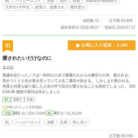
BL
ハッピーエンド
溺愛
現代
執着
執着攻め×鈍感受け
大学生×大学生
総受け、総愛され
魔性受け
感想数 16
文字数 63,606
最終更新日 2026.08.07
登録日 2026.07.17
31
お気に入り追加
2,385
愛されたいだけなのに
まさお
我儘令息だったノアは一回目の人生で最愛の人からの裏切りの末、殺される。
気がつくと人生が巻き戻っていて人生二週目が始まる。 しかしまた殺される。
何度も何度も繰り返した人生の中で自分が愛されることを諦めてしまった。 202
6.06.06 感想の受付は停止しました
BL
連載中
長編
24h.ポイント
4,039pt
301
43
位 / 228,743件
位 / 31,413件
小説
BL
BL
ハッピーエンド
溺愛
兄弟
死に戻り
文字数 89,784