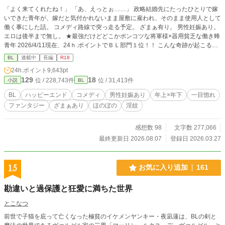
「よく来てくれたね！」 「あ、えっとぉ……」 政略結婚先にたったひとりで嫁
いできた青年が、嫁だと気付かれないまま屋敷に雇われ、そのまま使用人として
働く事にした話。 コメディ路線で突っ走る予定。 ざまぁ有り。 男性妊娠あり。
エロは後半まで無し。 ★最強だけどどこかポンコツな将軍様×器用貧乏な働き蜂
青年 2026/4/11現在、24ｈ.ポイントでＢＬ部門１位！！ こんな奇跡が起こるな
んて、夢みたいです！ 皆様本当にありがとうございます！
BL
連載中
長編
R18
24h.ポイント
9,643pt
129
18
位 / 228,743件
位 / 31,413件
小説
BL
BL
ハッピーエンド
コメディ
男性妊娠あり
年上×年下
一目惚れ
ファンタジー
ざまぁあり
ほのぼの
淫紋
感想数 98
文字数 277,066
最終更新日 2026.08.07
登録日 2026.03.27
15
お気に入り追加
161
勘違いと過保護と狂愛に満ちた世界
とこなつ
前世で子猫を庇って亡くなった極貧のイケメンヤンキー・夜凪蓮は、BLの剣と