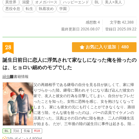
異世界
溺愛
オメガバース
ハッピーエンド
BL
美人×美人
悪役令息
転生
執着攻め
学園
感想数 4
文字数 42,388
最終更新日 2026.08.07
登録日 2025.09.22
28
お気に入り追加
480
誕生日前日に恋人に浮気されて家なしになった俺を拾ったの
は、ヒョロい細めのモブでした
緑虫
書籍情報
父の再婚相手である継母の自分を見る目が妖しくて、家に帰
りづらかった陸。継母に襲われそうになり逃げ込んだ彼女の
家で、友人と彼女の行為を目撃してしまい、自分がセフレだ
ったことを知った。女性に恐怖を感じ、女を抱けなくなって
しまう。 家にも彼女の元にも行くことができなくなり、路頭
に迷う陸。そんな彼を拾ったのは、バーの店員でイケメンの
涼真だった。涼真はその日の内に陸を抱き、二人の同棲生活
が始まる。 だが、三年後の陸の誕生日に事件は起きる。陸が
バイトをしているコンビニからケーキを買って帰ると、涼真
BL
完結
長編
R18
の浮気現場を目撃してしまったのだ。 家出の原因となったト
24h.ポイント
4,800pt