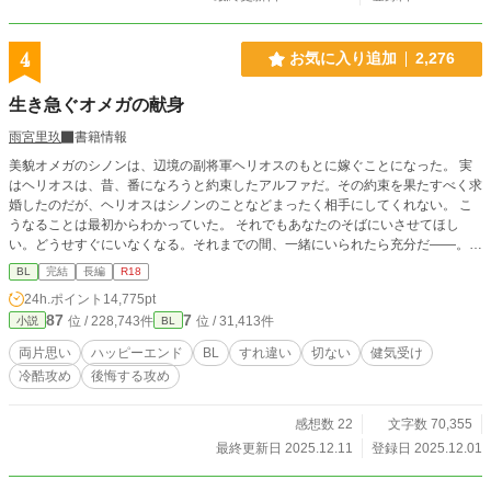
4
お気に入り追加
2,276
生き急ぐオメガの献身
雨宮里玖
書籍情報
美貌オメガのシノンは、辺境の副将軍ヘリオスのもとに嫁ぐことになった。 実
はヘリオスは、昔、番になろうと約束したアルファだ。その約束を果たすべく求
婚したのだが、ヘリオスはシノンのことなどまったく相手にしてくれない。 こ
うなることは最初からわかっていた。 それでもあなたのそばにいさせてほし
い。どうせすぐにいなくなる。それまでの間、一緒にいられたら充分だ——。
健気オメガの切ない献身愛ストーリー！
BL
完結
長編
R18
24h.ポイント
14,775pt
87
7
位 / 228,743件
位 / 31,413件
小説
BL
両片思い
ハッピーエンド
BL
すれ違い
切ない
健気受け
冷酷攻め
後悔する攻め
感想数 22
文字数 70,355
最終更新日 2025.12.11
登録日 2025.12.01