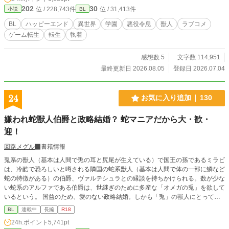
あり、キュンあり！ 最強なのに小心者なホホジロザメが、推しのシャチに振り
202
30
位 / 228,743件
位 / 31,413件
小説
BL
回される学園ラブコメBL！ 🚫無断転載・AI学習禁止 終盤に性的描写が入る予定
ですので、R18としています。 ※がつく話には性描写があります。 本作はfujos
BL
ハッピーエンド
異世界
学園
悪役令息
獣人
ラブコメ
sy小説大賞にエントリー中です。少しでも面白いと思っていただけましたら、投
ゲーム転生
転生
執着
票して応援してくだされば幸いです。
感想数 5
文字数 114,951
最終更新日 2026.08.05
登録日 2026.07.04
24
お気に入り追加
130
嫌われ蛇獣人伯爵と政略結婚？ 蛇マニアだから大・歓・
迎！
回路メグル
書籍情報
兎系の獣人（基本は人間で兎の耳と尻尾が生えている）で国王の孫であるミラビ
は、冷酷で恐ろしいと噂される隣国の蛇系獣人（基本は人間で体の一部に鱗など
蛇の特徴がある）の伯爵、ヴァルテシュラとの縁談を持ちかけられる。数が少な
い蛇系のアルファである伯爵は、世継ぎのために多産な「オメガの兎」を欲して
いるという。 国益のため、愛のない政略結婚。しかも「兎」の獣人にとって恐
ろしく感じる「蛇」なんて…………大・歓・迎！ 実はミラビは大の蛇マニア！
BL
連載中
長編
R18
喜んで伯爵へ嫁ぐことに。繁殖のための道具扱いでもなんでもOK！毎日蛇系獣
24h.ポイント
5,741pt
人と一緒で楽しい！ ハッピー！ しかも、最初は「蛇だから好き」だったのに、