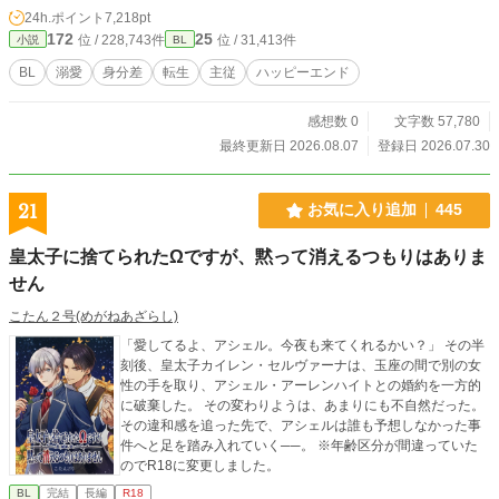
れられるこの人は、3歳から毒を盛られ続けて味覚が壊れていた。何を食べても
24h.ポイント
7,218pt
泥の味。だから食事に興味がない——はずなのに、俺が「美味しいですか」と聞
172
25
位 / 228,743件
位 / 31,413件
小説
BL
いた日、この人は初めて言葉に詰まった。 泥の味しか分からないはずの人が、
なぜか俺にだけ甘い。 生き延びるための毒見が、いつのまにかこの人に味を届
BL
溺愛
身分差
転生
主従
ハッピーエンド
ける仕事に変わっていく。 毒見役と、死にたがりの公爵。ふたりの食卓のラブ
コメディ。全年齢・純愛です。 ※本作は『小説家になろう』『カクヨム』にも
感想数 0
文字数 57,780
掲載しています。
最終更新日 2026.08.07
登録日 2026.07.30
21
お気に入り追加
445
皇太子に捨てられたΩですが、黙って消えるつもりはありま
せん
こたん２号(めがねあざらし)
「愛してるよ、アシェル。今夜も来てくれるかい？」 その半
刻後、皇太子カイレン・セルヴァーナは、玉座の間で別の女
性の手を取り、アシェル・アーレンハイトとの婚約を一方的
に破棄した。 その変わりようは、あまりにも不自然だった。
その違和感を追った先で、アシェルは誰も予想しなかった事
件へと足を踏み入れていく──。 ※年齢区分が間違っていた
のでR18に変更しました。
BL
完結
長編
R18