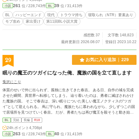
ラウマを再び見せられた陸は、耐え切れず荷物をまとめて家
261
39
位 / 228,743件
位 / 31,413件
小説
BL
を飛び出す。 雪の中行くあてもなく困った陸は、ひと晩の宿
を求めてコンビニの休憩室を目指す。 その日に深夜シフトに
BL
ハッピーエンド
現代
トラウマ持ち
寝取られ（NTR）要素あり
入っていたのは、大学生のひょろい細めの細木史也。史也は
モブ攻め
家出受け
第11回BL小説大賞
泣いてしまった陸の話を聞いて、同居を申し出る。 困ってい
た陸は同居することを決めた。だけど、もう二度と人なんて
信用できない。絶対心を開かないと決意する陸だったが、史
感想数 37
文字数 148,823
也のおかんな優しさにどんどん絆されてしまい――。 裏切ら
最終更新日 2026.08.07
登録日 2023.10.22
れ続けていた陸が、再び人を信じてトラウマを克服し、幸せ
を掴もうと足掻く救済ＢＬです。ハッピーエンドです。 固定
ＣＰ、R18回には※を付けます。 ムーンにも掲載中。全56話
29
お気に入り追加
229
となります。 ミドリ名義で投稿していたものをR18専用緑虫
垢に移動しました。 午前と午後の6:10の一日二回投稿となり
眠りの魔王のツガイになった俺、魔族の国を立て直します
ます。
兎沢にこり
体質のせいで外に出られず、孤独に生きてきた春吉。 ある日、自作の城を完成
させた瞬間、異世界へ転移してしまう。 辿り着いたのは、勇者に滅ぼされかけ
た魔族の国。 そこで春吉は、深い眠りについた美しい魔王ノクティスの“ツガ
イ”として迎えられる。 蔦に守られ、魔族たちに慕われながら、少しずつこの国
で居場所を見つけていく春吉。 だが、勇者たちは再び魔王を殺そうと動き始め
ていて――。 「何もしないなんて、無理だろ」 優しすぎる魔王と、そのツガイ
BL
完結
長編
R18
になった青年が、傷ついた国と心を再生していく、溺愛×異世界復興BLファンタ
24h.ポイント
4,708pt
ジー。
263
40
位 / 228,743件
位 / 31,413件
小説
BL