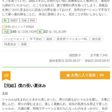
イフを送っていた。調合スキルしか持たない僕に冒険者なんて無理だと、最初か
ら諦めていたからだ。 ところがある日、森で瀕死の男を拾ってしまう。高級品
を身につけた見るからに訳ありの男を放っておけず、自作のポーションで手当て
して家へ連れ帰ることに。 本当に面倒くさいし、厄介ごとの匂いしかしない。
でも見捨てられなかったんだから仕方ない。 その出会いが僕の平穏な日常を大
BL
連載中
長編
R18
きく揺るがしていくなんて、わかってたけど――平凡な日常を返せ！ ムーンラ
24h.ポイント
7,458pt
イトにも同時掲載中。 毎日更新。 Rには＊がついています。
166
22
位 / 228,743件
位 / 31,413件
小説
BL
ハッピーエンド
年下攻め
薬師
異世界ファンタジーBL
身分差
執着攻め
溺愛
感想数 0
文字数 7,342
最終更新日 2026.08.07
登録日 2026.08.07
19
お気に入り追加
69
【完結】僕の長い夏休み
まめ
シャルルは生まれたときから美しかった。周りの誰もがシャルルを愛し、大事に
慈しんだ。 周りの望むままに、美しく着飾られ、自分の気持ちを抑えて育った
シャルル。 六歳の夏、領地でディーンと友だちになったのをきっかけに、自分