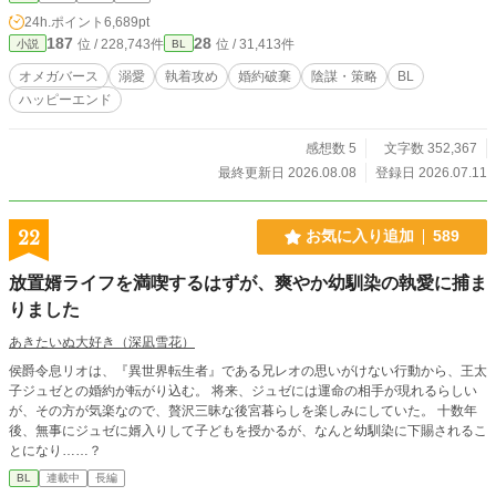
24h.ポイント
6,689pt
187
28
位 / 228,743件
位 / 31,413件
小説
BL
オメガバース
溺愛
執着攻め
婚約破棄
陰謀・策略
BL
ハッピーエンド
感想数 5
文字数 352,367
最終更新日 2026.08.08
登録日 2026.07.11
22
お気に入り追加
589
放置婿ライフを満喫するはずが、爽やか幼馴染の執愛に捕ま
りました
あきたいぬ大好き（深凪雪花）
侯爵令息リオは、『異世界転生者』である兄レオの思いがけない行動から、王太
子ジュゼとの婚約が転がり込む。 将来、ジュゼには運命の相手が現れるらしい
が、その方が気楽なので、贅沢三昧な後宮暮らしを楽しみにしていた。 十数年
後、無事にジュゼに婿入りして子どもを授かるが、なんと幼馴染に下賜されるこ
とになり……？
BL
連載中
長編