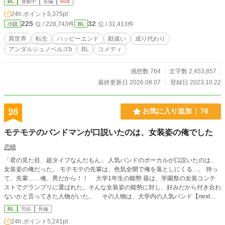
BL
連載中
長編
R18
話です。 ※基本ほのぼの路線です。不定期更新。冒頭から少
24h.ポイント
5,375pt
しですが流血表現あります。苦手な方はご注意下さい。
225
32
位 / 228,743件
位 / 31,413件
小説
BL
異世界
転生
ハッピーエンド
勘違い
成り代わり
アンダルシュノベルズb
BL
コメディ
感想数 764
文字数 2,453,857
最終更新日 2026.08.07
登録日 2023.10.22
26
お気に入り追加
76
モテモテのバンドマンが口説いたのは、女装姿の俺でした
恋晴
「君の見た目、超タイプなんだもん」 人気バンドのボーカルが口説いたのは、
女装姿の俺だった。 モテモテの先輩は、色気全開で俺を落としにくる…。 待っ
て、先輩……俺、男だから！！ 大学1年生の能勢 葵は、学園祭の女装コンテ
ストでグランプリに選ばれた。そんな女装姿の能勢に対し、好みだから付き合わ
ないかと言ってきた人物がいた。 その人物は、大学内の人気バンド【next】
のボーカル柚原 翠だった。 口説いてくる柚原に戸惑い、時にドキドキしてし
BL
完結
長編
まう能勢。 …本気？弄ばれてる？無自覚の色男に振り回されっぱなしの生活い
24h.ポイント
5,241pt
つ終わる！？