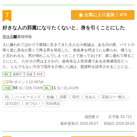
7
お気に入り追加
475
好きな人の邪魔になりたくないと、身を引くことにした
華抹茶
書籍情報
人に嫌われてばかりで孤独に生きてきた主人公小林誠は、ある日の夜、バイトの
帰り道に具合が悪くて蹲る男を発見した。 救急車を呼ぼうにも断られ、構うな
と言われるも、男が倒れこんでしまったことで放っておけず、家に連れて帰るこ
とにした。 だがその男はまさかの、超有名な人気俳優である水無瀬琉生だっ
た。 とんでもない方法で琉生を介抱した誠は、慰謝料を請求されることになる
のではと怯えてしまう。 案の定、琉生のマネージャーが家にくることになり、
BL
連載中
短編
R18
「他言無用」の契約書を交わすことになる。だが逆に琉生を助けてくれたことに
24h.ポイント
12,497pt
感謝され、お咎めは一切なかった。 もう会うこともないと思っていたが、琉生
98
11
位 / 228,743件
位 / 31,413件
小説
BL
はまた誠の家を訪ねてきた。その時の琉生は以前と同じで具合が悪く、またあの
方法で助けてほしいと言ってきて―― 超人気俳優×孤独な一般人 ●全14話。最終
BL
ハッピーエンド
短編
溺愛
現代
社会人
芸能人×一般人
話まで執筆済み。 ●一日二話ずつ更新します。 ●Rシーンには※あり。 現代BLと
ほのぼの
せつない
完結保証
三人称の練習で書いた短いお話ですが、最後までお付き合いいただけると嬉しい
です。 よろしくおねがいいたします。
感想数 0
文字数 39,722
最終更新日 2026.08.07
登録日 2026.08.03