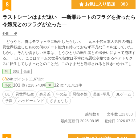
8
お気に入り追加
383
ラストシーンはまだ遠い ―断罪ルートのフラグを折ったら
令嬢兄とのフラグが立った―
外町 夕
どうやら、俺はモブキャラに転生したらしい。 元三十代日本人男性の俺は
異世界転生したものの何のチート能力も持っておらず平凡な日々を送っていた。
しかし、そんな慎ましい日常は、もうひとりの転生者との出会いによって崩壊す
る。 曰く、ここはゲームの世界で彼女は不幸にも悪役令嬢であるベアトリク
スに転生してしまったとのことだ。このままだと断罪されると泣きつかれてしま
い、手助けすることになった俺は断罪ルートのフラグを折るための作戦を考え
BL
完結
長編
る。作戦遂行のために悪役令嬢の兄アルベルトに協力を仰いだが、説得のために
24h.ポイント
11,672pt
俺が口にした言葉は本来だったら主人公が言うはずのものだった。 「もしかし
101
12
位 / 228,743件
位 / 31,413件
小説
BL
て、今ので兄上のルートに入っちゃったんじゃ……」 そんなベアトリクスの
推測を否定したかったが、アルベルトは着々と距離を詰めてくる。セーブのでき
BL
異世界転生
身分差
年の差
悪役令嬢
美形×平凡
BLゲーム
ないこの世界で彼のアプローチをかわしながら、バッドエンドは回避できるの
学園
ハッピーエンド
ざまぁなし
か？運命の日までは一年を切っている。 ※小説家になろう・カクヨムへも掲
載 毎日7:00・19:00の二回更新
感想数 0
文字数 123,833
最終更新日 2026.08.05
登録日 2026.07.23