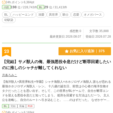
24h.ポイント
6,384pt
198
29
位 / 228,743件
位 / 31,413件
小説
BL
BL
ハッピーエンド
溺愛
異世界
騎士
恋愛
オメガバース
幼馴染
感想数 0
文字数 35,888
最終更新日 2026.08.07
登録日 2026.07.28
23
お気に入り追加
375
【完結】サメ獣人の俺、最強悪役令息だけど断罪回避したい
のに推しのシャチが離してくれない
月条ろみこ
【海洋獣人×異世界転生×学園】シャチ海獣人×ホホジロザメ海獣人 誰もが恐れる
最強ホホジロザメ海獣人・レン。 十八歳の誕生日、前世は小心者の海洋生物オ
タクだったことを思い出す。そして、この世界がBLゲームで、自分が断罪エン
ドを迎える悪役令息だと知ってしまう。 処刑を回避する方法はただ一つ。 主人
公を攻略し、自分のルートへ引き込むこと。 ……のはずだった。 なぜかゲーム
には存在しないはずのシャチの海獣人が現れ、主人公との攻略ルートをことごと
BL
完結
長編
R18
く邪魔してくる。 しかも、その執着の矛先は――なぜか俺!? バトルあり、笑い
24h.ポイント
6,169pt