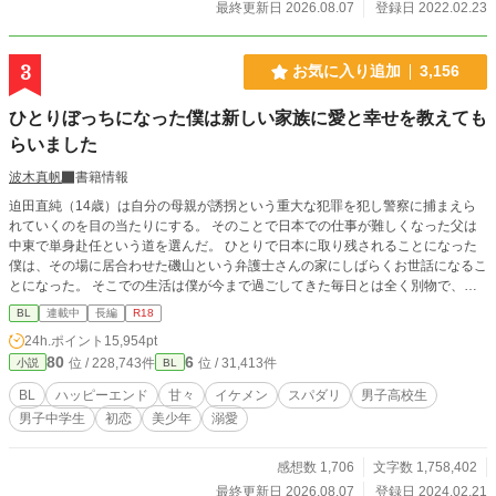
最終更新日 2026.08.07
登録日 2022.02.23
3
お気に入り追加
3,156
ひとりぼっちになった僕は新しい家族に愛と幸せを教えても
らいました
波木真帆
書籍情報
迫田直純（14歳）は自分の母親が誘拐という重大な犯罪を犯し警察に捕まえら
れていくのを目の当たりにする。 そのことで日本での仕事が難しくなった父は
中東で単身赴任という道を選んだ。 ひとりで日本に取り残されることになった
僕は、その場に居合わせた磯山という弁護士さんの家にしばらくお世話になるこ
とになった。 そこでの生活は僕が今まで過ごしてきた毎日とは全く別物で、最
初は戸惑いつつも次第にこれが幸せなのかと感じるようになった。 そんな時、
BL
連載中
長編
R18
磯山先生の甥っ子さんが一緒に暮らすようになって……。 母親に洗脳され抑圧
24h.ポイント
15,954pt
的な生活をしてきた直純と、直純に好意を持つ高校生の昇との可愛らしい恋のお
80
6
位 / 228,743件
位 / 31,413件
小説
BL
話です。 こちらは『歩けなくなったお荷物な僕がセレブなイケメン社長に甘々
なお世話されています』の中の脇カップルだったのですが、最近ものすごくこの
BL
ハッピーエンド
甘々
イケメン
スパダリ
男子高校生
2人の出番が増えてきて主人公カップルの話が進まないので、直純が磯山先生宅
男子中学生
初恋
美少年
溺愛
にお世話になるところから話を独立させることにしました。 とりあえずあちら
の話を移動させて少しずつ繋がりを綺麗にしようと思っています。 年齢の都合
もありR18までは少しかかりますが、その場面には※つけます。
感想数 1,706
文字数 1,758,402
最終更新日 2026.08.07
登録日 2024.02.21