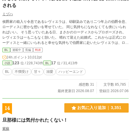
される
ミヅハ
侯爵家の箱入り令息であるレヴィエラは、幼馴染みであり二つ年上の伯爵令息、
ローディスに密かな想いを寄せていた。 同じ気持ちになれなくても傍にいられ
ればいい。 そう思っていたある日、まさかのローディスからプロポーズされ、
レヴィエラは一も二もなく頷いた。 晴れて迎えた結婚式。これからは正式にロ
ーディスと一緒にいられると幸せな気持ちで伯爵家に赴いたレヴィエラは、ロー
ディスの恋人と名乗る者に追い出され、敷地の隅にある小屋に押し込まれる。
BL
連載中
長編
R18
悲しみを抱きながらも、持ち前の明るさと前向きさでどうにか生活していくこと
24h.ポイント
10,012pt
にしたレヴィエラだったが、ある日小屋の裏で怪我をした騎士を見つけ介抱する
123
17
位 / 228,743件
位 / 31,413件
小説
BL
ことに。 手探りではありつつも、自分に出来る精一杯で手当てをし、ただただ
元気になって欲しいと寝る間も惜しんで看病をした。 それが自分の運命を大き
BL
不憫受け
甘々
溺愛
ハッピーエンド
く変えることになるとも知らず―――。 怪我を負った美形騎士（攻）×頑張り屋
の箱入り令息（受） ※印は性的描写あり
感想数 31
文字数 85,785
最終更新日 2026.08.07
登録日 2026.07.06
14
お気に入り追加
3,351
旦那様には気付かれたくない！
紫蘇