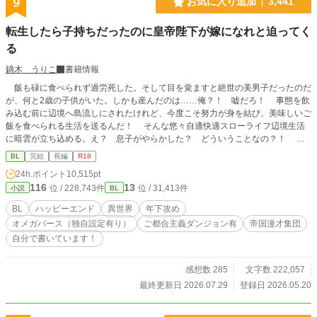
9
お気に入り追加
3,441
転生したら子持ちだったのに皇帝陛下が嫁になれと迫ってく
る
鏑木 うりこ
書籍情報
飯も碌に食べられず過労死した。そして目を覚ますと絶世の美男子だったのだ
が、何と2歳の子供がいた。しかも産んだのは……俺？！ 嘘だろ！ 事態を飲
み込む前に辺境へ島流しにされたけれど、今度こそ努力が身を結び、美味しいご
飯を食べられる生活を送るんだ！ そんな悠々自適快適スローライフ辺境生活
に暗雲が立ち込める。え？ 息子がやらかした？ どういうことなの？！ 皇
帝陛下に呼び出しを食らっちゃったよー！ ドラゴンステーキを食べられないじ
BL
完結
長編
R18
ゃないか！ 皇帝陛下×美貌のオメガに入り込んだおじさんのR18BLとなります。
24h.ポイント
10,515pt
タグの確認をお願い致します！ 以上で完結となります。長い間お読みいただ
116
13
位 / 228,743件
位 / 31,413件
小説
BL
きありがとうございます。 何かの機会があれば番外編の追加など考えておりま
す(*'ω'*) その時は楽しんでいただけると幸いです。
BL
ハッピーエンド
異世界
年下攻め
オメガバース（独自設定有り）
ご都合主義ダンジョン有
帝国漫才集団
自分で書いています！
感想数 285
文字数 222,057
最終更新日 2026.07.29
登録日 2026.05.20