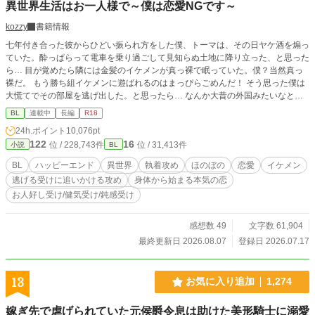
異世界生活はお一人様で～僕は恋愛NGです～
kozzy
書籍情報
七年付き合った彼からひどい振られ方をした僕、トーマは、その日ヤケ酒を煽っ
ていた。酔っぱらって電車を乗り過ごして見知らぬ土地に降り立った、と思った
ら… 目が覚めたら隣には金髪のイケメンが真っ裸で眠っていた。僕？当然真っ
裸だ。 もう勝ち組イケメンに遊ばれるのはまっぴらごめんだ！ そう思った僕は
大慌てでその部屋を逃げ出した。と思ったら… なんか大昔の外国みたいなとこ
ろに来ちゃったんだけど、どうしよう！ 取り敢えず現代の知識を駆使してなん
BL
連載中
長編
R18
とか生活の基盤を作ったものの、あの時のイケメンがまとわりついて来て… 逃
24h.ポイント
10,076pt
げる受けと追う攻めのお話です。 18禁は…保険じゃなくなる予定です。
122
16
位 / 228,743件
位 / 31,413件
小説
BL
BL
ハッピーエンド
異世界
執着攻め
ほのぼの
恋愛
イケメン
逃げる受けに追いかける攻め
身体から始まる本気の恋
お人好し受け/健気受け/鈍感受け
感想数 49
文字数 61,904
最終更新日 2026.08.07
登録日 2026.07.17
13
お気に入り追加
1,274
嫁ぎ先で虐げられていた元侯爵令息は助けた美形騎士に溺愛