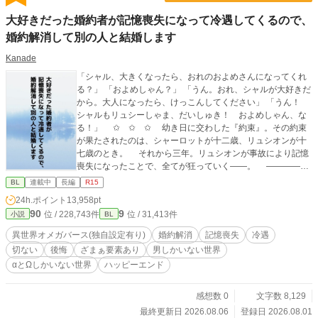
大好きだった婚約者が記憶喪失になって冷遇してくるので、
婚約解消して別の人と結婚します
Kanade
「シャル、大きくなったら、おれのおよめさんになってくれ
る？」 「およめしゃん？」 「うん。おれ、シャルが大好きだ
から。大人になったら、けっこんしてください」 「うん！
シャルもリュシーしゃま、だいしゅき！ およめしゃん、な
る！」 ✩ ✩ ✩ 幼き日に交わした『約束』。その約束
が果たされたのは、シャーロットが十二歳、リュシオンが十
七歳のとき。 それから三年。リュシオンが事故により記憶
喪失になったことで、全てが狂っていく――。 ―――――
―――――― ✻男しかいない、αとΩしかいない世界観なの
BL
連載中
長編
R15
で、女性やβといった概念は出てきません。 ✻独自設定の異世
24h.ポイント
13,958pt
界オメガバースです。 ✻4話までは毎日更新。その後は週3話
90
9
位 / 228,743件
位 / 31,413件
小説
BL
の更新を目指します。執筆しながらの更新、遅筆なのでゆっ
くりペースにはなりますが、完結は保証いたします。 ☆8/7 1
異世界オメガバース(独自設定有り)
婚約解消
記憶喪失
冷遇
5時更新 HOT女性向けランキング42位！ ありがとうござい
切ない
後悔
ざまぁ要素あり
男しかいない世界
ます😊
αとΩしかいない世界
ハッピーエンド
感想数 0
文字数 8,129
最終更新日 2026.08.06
登録日 2026.08.01