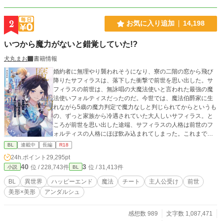
2
お気に入り追加
14,198
いつから魔力がないと錯覚していた!?
犬丸まお
書籍情報
婚約者に無理やり襲われそうになり、寮の二階の窓から飛び
降りたサフィラスは、落下した衝撃で前世を思い出した。サ
フィラスの前世は、無詠唱の大魔法使いと言われた最強の魔
法使いフォルティスだったのだ。今世では、魔法伯爵家に生
れながら5歳の魔力判定で魔力なしと判じられてからというも
の、ずっと家族から冷遇されていた大人しいサフィラス。と
ころが前世を思い出した途端、サフィラスの人格は前世のフ
ォルティスの人格にほぼ飲み込まれてしまった。これまでの
可哀想なサフィラスよ、さようなら。これからは我慢も自重
BL
連載中
長編
R18
もしない。転生する前に、女神から与えられた強運という祝
24h.ポイント
29,295pt
福と無敵の魔法で、これまで虐げられてきたサフィラスは人
40
3
位 / 228,743件
位 / 31,413件
小説
BL
生を謳歌することを決意する！主人公が1ミリもピンチに陥ら
ないお気楽な話です。恋愛＆ラブHは物語後半に予定。
BL
異世界
ハッピーエンド
魔法
チート
主人公受け
前世
美形×美形
アンダルシュ
感想数 989
文字数 1,087,471