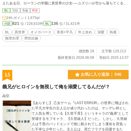
えたある日、ローランの学園に異世界の少女──ユズリハが空から落ちてくる。
ユズリハのお披露目パーティーをきっかけに、ローランはルシアンとユズリハを
BL
完結
長編
R18
くっつけようと画策するのだが…… 婚約破棄されることを目論んでいたオメガ
24h.ポイント
1,675pt
が、それまで甘やかしてくれていた婚約者のアルファにきつめのお仕置きをされ
821
136
位 / 228,810件
位 / 31,421件
小説
BL
る話。 スパダリ風執着アルファ(28)×ベータに見える平凡オメガ(18)
BL
異世界
オメガバース
美形×平凡
年上攻め
溺愛
執着
無理矢理
男性妊娠
感想数 29
文字数 129,213
最終更新日 2026.06.08
登録日 2025.12.07
15
お気に入り追加
346
義兄がヒロインを無視して俺を溺愛してるんだが？
みや
【あらすじ】 乙女ゲーム『LAST ERROR』の世界に飛ばされ
た平凡大学生の主人公が成り代わったのは、ヤンデレ枠とし
て人気を博している【久世千景】というキャラの“義弟”として
登場するモブキャラ、【久世綾人】だった。 しかし、久世綾
人は千景のバッドエンドで彼に殺されてしまう運命を背負っ
た不幸な少年だった。主人公は、死亡フラグを回避するた