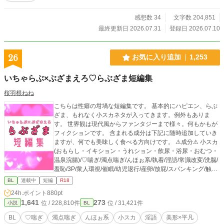
ります。
感想数 34
文字数 204,851
最終更新日 2026.07.31
登録日 2026.07.10
26
お気に入り追加
1,253
いちゃらぶ×ぶざまえろ♡らぶざま短編集
桜羽根ねね
こちらは性癖の坩堝な短編集です。 基本的にハピエン、らぶ
ざま、もれなく小スカネタが入ってきます。例外もありま
す。 世界観は現代風からファンタジーまで様々。何もかもが
フィクションです。 含まれる成分は下記に随時追加していき
ますが、何でも美味しく食べる方向けです。 ⚠成分⚠ 小スカ
(おもらし・イキション・うれション・飲尿・浴尿・おむつ・
温泉浣腸)/♡喘ぎ/濁点喘ぎ/んほぉ系/執着/淫語/常識改変/洗脳/
羞恥/3P/衆人環視/催眠/幼児退行/産卵/放屁/スパンキング/触手/
人外/食ザー/男性妊娠/擬似排泄/女装/落書き/母乳/逆バニー/ヤ
BL
連載中
短編
R18
ンデレ
24h.ポイント
880pt
1,641
273
位 / 228,810件
位 / 31,421件
小説
BL
BL
♡喘ぎ
濁点喘ぎ
んほぉ系
小スカ
淫語
美形×平凡