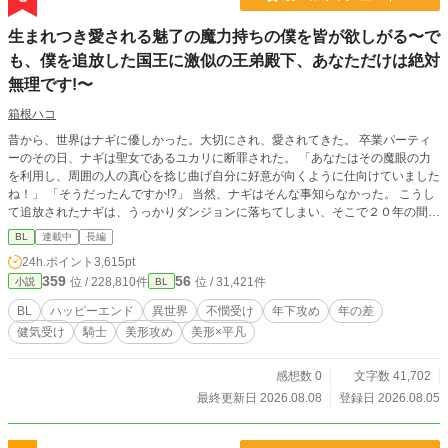
生まれつき愛される魅了の魔力持ちの僕を皆が欲しがる〜で
も、僕を追放した国王に激似の王弟殿下、あなただけは絶対
無理です!〜
箱根ハコ
昔から、世界はナギに優しかった。大切にされ、愛されてきた。 卒業パーティ
ーのその日、ナギは聖女であるユカリに断罪された。 「あなたはその魔眼の力
を利用し、周囲の人の真心を捻じ曲げ自分に好意が向くように仕向けていました
ね！」 「そうだったんですか!?」 当然、ナギはそんな事知らなかった。 こうし
て追放されたナギは、うっかりダンジョンに落ちてしまい、そこで２０年の間、
時を止められていた。 ２０年後、過去にナギを愛したが、最終的にユカリの側
BL
連載中
長編
に立ちナギを追放した現国王のアルフレドにそっくりな顔を持つ王弟ルイスに助
24h.ポイント
3,615pt
け出され、保護された。 更にナギは「そもそもの魔力値が高いのに、恋愛状態
359
56
位 / 228,810件
位 / 31,421件
小説
BL
にあればさらに倍増する」と研究結果が出された。 ある日、ルイスを始めとし
た国中の美男美女が王城に集められる。 そこで、アルフレドは宣言した。 「ナ
BL
ハッピーエンド
異世界
不憫受け
年下攻め
年の差
ギを落としたものに、金貨三千枚を与える！」 誰を信じていいかわからない。
健気受け
騎士
美形攻め
美形×平凡
そんなナギのそばに寄り添ってくれていたルイスだったが……。 無口系責任感
強め騎士団員王弟（23）×純粋培養天然巨大魔力持ち（38）(精神年齢18くらい)
ハッピーエンド保証。 毎日更新です。 ムーンライトノベルスにも掲載していま
感想数 0
文字数 41,702
す。
最終更新日 2026.08.08
登録日 2026.08.05