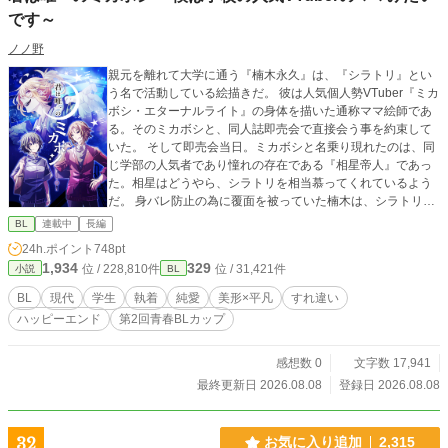
です～
ノノ野
親元を離れて大学に通う『楠木永久』は、『シラトリ』とい
う名で活動している絵描きだ。 彼は人気個人勢VTuber『ミカ
ボシ・エターナルライト』の身体を描いた通称ママ絵師であ
る。そのミカボシと、同人誌即売会で直接会う事を約束して
いた。 そして即売会当日。ミカボシと名乗り現れたのは、同
じ学部の人気者であり憧れの存在である『相星帝人』であっ
た。相星はどうやら、シラトリを相当慕ってくれているよう
だ。 身バレ防止の為に覆面を被っていた楠木は、シラトリだ
とバレたくない為、相星に正体を隠すと決意する。 しかし休
BL
連載中
長編
み明けの放課後、楠木は講義室で絵を描いている姿を相星に
24h.ポイント
748pt
見られてしまう。それがきっかけで、楠木としてもVTuber活
1,934
329
位 / 228,810件
位 / 31,421件
小説
BL
動を手伝う事に。「何故？」と疑問に思う楠木であったが、
どうやら相星には何か事情があるようで……。 ――――――
BL
現代
学生
執着
純愛
美形×平凡
すれ違い
――― ◆一途で人気者のイケメン個人勢VTuber×平凡で地味
ハッピーエンド
第2回青春BLカップ
なママ絵師……1枚のイラストが結ぶ、小さな奇跡の物語 ◆
毎日更新＆完結保障です
感想数 0
文字数 17,941
最終更新日 2026.08.08
登録日 2026.08.08
32
お気に入り追加
2,315