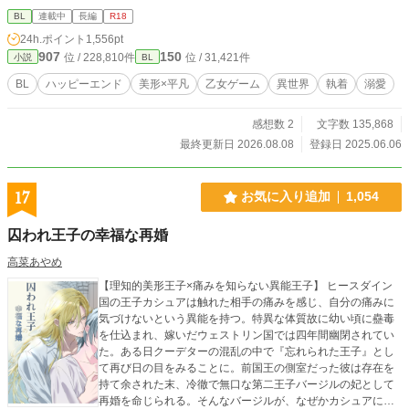
騎士団長×過去の呪縛を背負う悪役弟 今度こそ、本当の恋をしよう。
BL
連載中
長編
R18
24h.ポイント
1,556pt
907
150
位 / 228,810件
位 / 31,421件
小説
BL
BL
ハッピーエンド
美形×平凡
乙女ゲーム
異世界
執着
溺愛
感想数 2
文字数 135,868
最終更新日 2026.08.08
登録日 2025.06.06
17
お気に入り追加
1,054
囚われ王子の幸福な再婚
高菜あやめ
【理知的美形王子×痛みを知らない異能王子】 ヒースダイン
国の王子カシュアは触れた相手の痛みを感じ、自分の痛みに
気づけないという異能を持つ。特異な体質故に幼い頃に蠱毒
を仕込まれ、嫁いだウェストリン国では四年間幽閉されてい
た。ある日クーデターの混乱の中で『忘れられた王子』とし
て再び日の目をみることに。前国王の側室だった彼は存在を
持て余された末、冷徹で無口な第二王子バージルの妃として
再婚を命じられる。そんなバージルが、なぜかカシュアに不