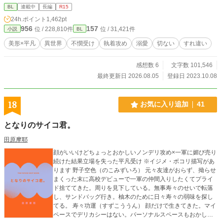
器用な優しさを向けるのは、かつて妖精物語に恋した少年だ
BL
連載中
長編
R15
ったから。傷だらけの再婚から始まる二人の行く末は……。
24h.ポイント
1,462pt
956
157
位 / 228,810件
位 / 31,421件
小説
BL
美形×平凡
異世界
不憫受け
執着攻め
溺愛
切ない
すれ違い
感想数 6
文字数 101,546
最終更新日 2026.08.05
登録日 2023.10.08
18
お気に入り追加
41
となりのサイコ君。
田原摩耶
顔がいいけどちょっとおかしいノンデリ攻め×一軍に媚び売り
続けた結果立場を失った平凡受け ※イジメ・ボコリ描写があ
ります 野子空色（のこみずいろ） 元々友達がおらず、拗らせ
まくった末に高校デビューで一軍の仲間入りしたくてプライ
ド捨ててきた。周りを見下している。無事寿々のせいで転落
し、サンドバッグ行き。柚木のために日々寿々の弱味を探し
てる。 寿々功運（すずこううん） 顔だけで生きてきた。マイ
ペースでデリカシーはない。パーソナルスペースもおかしい