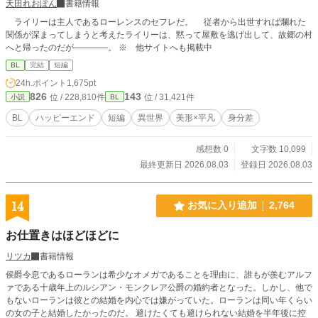
天田れおぽん
書籍情報
ライリーは主人であるローレンスのセフレだ。 従者から出世すれば爛れた
関係が深まってしまうと考えたライリーは、黙って屋敷を逃げ出して、故郷の村
へと帰ったのだが――――。 ※ 他サイトへも掲載中
BL
完結
短編
24h.ポイント
1,675pt
826
143
位 / 228,810件
位 / 31,421件
小説
BL
BL
ハッピーエンド
短編
異世界
美形×平凡
身分差
感想数 0
文字数 10,099
最終更新日 2026.08.03
登録日 2026.08.03
14
お気に入り追加
2,764
お仕置きはほどほどに
リツカ
書籍情報
侯爵令息であるローランは希少なオメガであることを理由に、誰もが羨むアルフ
ァである十歳年上のルシアン・モンクレア公爵の婚約者となった。しかし、他で
もないローランは彼との結婚を内心では嫌がっていた。ローランは同い年くらい
の女の子と結婚したかったのだ。 避けたくても避けられない結婚を半年後に控