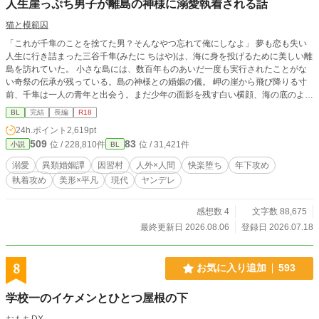
人生崖っぷち男子が離島の神様に溺愛執着される話
猫と模範囚
「これが千隼のことを捨てた男？そんなやつ忘れて俺にしなよ」 夢も恋も失い
人生に行き詰まった三谷千隼(みたに ちはや)は、海に身を投げるために美しい離
島を訪れていた。 小さな島には、数百年ものあいだ一度も実行されたことがな
い奇祭の伝承が残っている。島の神様との婚姻の儀。 岬の崖から飛び降りる寸
前、千隼は一人の青年と出会う。まだ少年の面影を残す白い横顔、海の底のよう
な瑠璃色の瞳、幻想的な美貌の不思議な子だった。 「俺の名前、千隼が決め
BL
完結
長編
R18
て」 なぜか名前を教えてくれない青年に、千隼は瑠璃(るり)という呼び名をつけ
24h.ポイント
2,619pt
る。 どこか浮世離れしているけど人懐っこい瑠璃との交流で、千隼は少しずつ
509
83
位 / 228,810件
位 / 31,421件
小説
BL
生きる気力を取り戻していく。 しかしあるとき、瑠璃が島の人々から神様と崇
められる存在だと知り……。 汚れた過去を持つ千隼がはじめて掴んだ本物の
溺愛
異類婚姻譚
因習村
人外×人間
快楽堕ち
年下攻め
恋、閉ざされた離島の土着信仰の狂気、瑠璃の正体。いつのまにか千隼は島の奇
執着攻め
美形×平凡
現代
ヤンデレ
妙な因習に囚われていく。 溺愛執着年下攻め(神)×元ビッチ受け ※作中で浮気描
写はありませんが、過去のモブ×受け描写が少しあります 作中で攻めの瑠璃が女
神、花嫁として扱われる場面があるけど、瑠璃はリバ要素なしの攻め男です 全3
感想数 4
文字数 88,675
4話、完結保証
最終更新日 2026.08.06
登録日 2026.07.18
8
お気に入り追加
593
学校一のイケメンとひとつ屋根の下
おもちDX