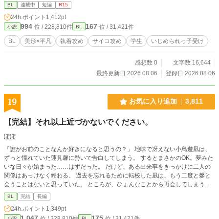
し空気は読まない。でも顔がいいのでモテる。 柚木（ゆず
BL
連載中
短編
R15
き） 一軍。普通にクズ。寿々の弱味を野子に探らせてる。 奈
24h.ポイント
1,412pt
頭（なず） 一軍。柚木の取り巻き１。女好き。
994
167
位 / 228,810件
位 / 31,421件
小説
BL
BL
美形×平凡
執着攻め
サイコ攻め
学生
いじめられっ子受け
感想数 0
文字数 16,644
最終更新日 2026.08.06
登録日 2026.08.06
19
お気に入り追加
3,811
【完結】それ以上近づかないでください。
ぽぽ
「誰がお前のことなんか好きになると思うの？」 地味で冴えない小鳥遊凪は、
ずっと憧れていた蓮見馨に勢いで告白してしまう。 するとまさかのOK。夢みた
いな日々が始まった……はずだった。 だけど、ある出来事をきっかけに二人の
関係はあっけなく終わる。 過去を忘れるために転校した凪は、もう二度と馨と
会うことはないと思っていた。 ところが、ひょんなことから再会してしまう。
しかも、久しぶりに会った馨はどこか様子が違っていた。 「今度は、もう離さ
BL
完結
長編
ないから」 「お願いだから、僕にもう近づかないで…」
24h.ポイント
1,349pt
1,047
175
位 / 228,810件
位 / 31,421件
小説
BL