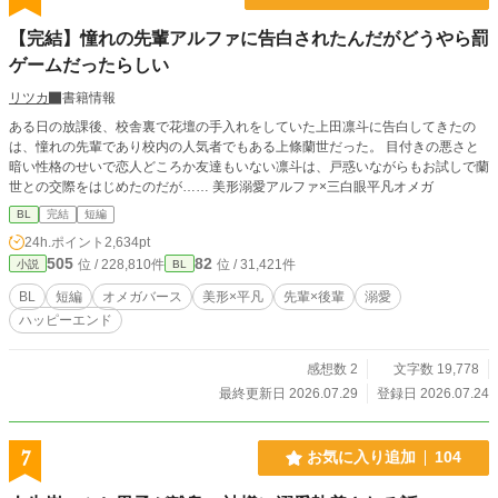
【完結】憧れの先輩アルファに告白されたんだがどうやら罰
ゲームだったらしい
リツカ
書籍情報
ある日の放課後、校舎裏で花壇の手入れをしていた上田凛斗に告白してきたの
は、憧れの先輩であり校内の人気者でもある上條蘭世だった。 目付きの悪さと
暗い性格のせいで恋人どころか友達もいない凛斗は、戸惑いながらもお試しで蘭
世との交際をはじめたのだが…… 美形溺愛アルファ×三白眼平凡オメガ
BL
完結
短編
24h.ポイント
2,634pt
505
82
位 / 228,810件
位 / 31,421件
小説
BL
BL
短編
オメガバース
美形×平凡
先輩×後輩
溺愛
ハッピーエンド
感想数 2
文字数 19,778
最終更新日 2026.07.29
登録日 2026.07.24
7
お気に入り追加
104