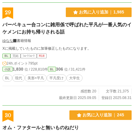
29
お気に入り追加
1,985
バーベキュー合コンに雑用係で呼ばれた平凡が一番人気のイ
ケメンにお持ち帰りされる話
ゆなな
書籍情報
Xに掲載していたものに加筆修正したものになります。
BL
完結
ｼｮｰﾄｼｮｰﾄ
R18
24h.ポイント
795pt
1,830
306
位 / 228,810件
位 / 31,421件
小説
BL
BL
現代
美形×平凡
平凡受け
大学生
感想数 20
文字数 21,375
最終更新日 2025.09.05
登録日 2025.08.31
30
お気に入り追加
245
オム・ファタールと無いものねだり