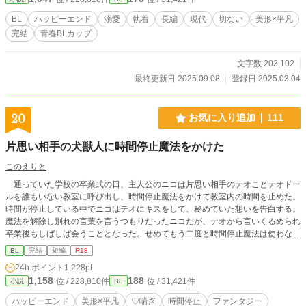
BL
ハッピーエンド
溺愛
執着
長編
現代
切ない
美形×平凡
完結
青春BLカップ​
文字数 203,102
最終更新日 2025.09.08
登録日 2025.03.04
20
お気に入り追加
111
片思い相手の犬獣人に時間停止魔法をかけた
このえりと
通っていた学校の卒業式の日、主人公のニコは片思い相手のテオことテオドー
ルを誰もいない教室に呼び出し、時間停止魔法をかけて教室内の時間を止めた。
時間が停止している中でニコはテオにキスをして、秘めていた想いを告白する。
魔法を解除し別れの言葉を言うつもりだったニコだが、テオから言いくるめられ
卒業後もしばしば会うこととなった。せめてもう二度と時間停止魔法は使わない
とニコは決意する。 しかしその決意虚しく、結局ニコは卒業後もテオに対し
BL
完結
短編
R18
時間停止魔法を何度もかけてしまっていた。ニコの家で一緒に夕飯を食べたあ
24h.ポイント
1,228pt
と、ニコはテオの時間を止めキスやフェラをしていく。テオが帰ったあとはテオ
1,158
188
位 / 228,810件
位 / 31,421件
小説
BL
を思い出しながらニコは自慰をする。そんな日々が続いていた。 しかしある
日別の友人から、テオには好きな人がいるという話を聞いてしまったニコは―
ハッピーエンド
美形×平凡
♡喘ぎ
時間停止
ファンタジー