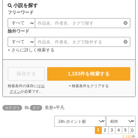
小説を探す
フリーワード
除外ワード
+ さらに詳しく検索する
保存する
1,193
件を検索する
検索条件の保存には
ロ
× 検索条件をクリアする
グイン
が必要です。
BL
美形×平凡
カテゴリ
タグ
1
2
3
4
5
1,193
件