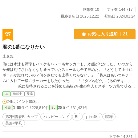
感想数 10
文字数 144,717
最終更新日 2025.12.22
登録日 2024.01.24
27
お気に入り追加
21
君の1番になりたい
まさお
俺には水泳も野球もバスケもバレーもサッカーも、才能がなかった。 いつから
か俺は期待されなくなり通っていたスクールも全て辞めた。 「どうして上手に
ボールが蹴れないの？何をさせても上手くならない。」 「将来はあいつをチー
ムに入れて一緒にサッカーをしたかった。」 「「ダメね(だな。)あの子は。」」
ーーーー 親に期待されることを諦めた高校2年生の隼人とスポーツ万能で明るい
性格の侑李。 2人は恋人同士だけどどこかギクシャクしてしまう。 ※短編で書
BL
連載中
長編
いていた話を加筆して投稿しています。
24h.ポイント
853pt
1,694
285
位 / 228,810件
位 / 31,421件
小説
BL
第2回青春BLカップ
ハッピーエンド
BL
すれ違い
喧嘩
美形×平凡
文字数 14,381