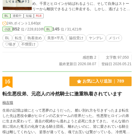
め、千景とヒロインが結ばれるように、そして自身はストー
リーから離脱できるように奔走する。 しかし、逃げようとす
るほど深まっていく義兄の執着。果たして、主人公はヤンデ
BL
連載中
短編
R18
レ義兄から逃げ切れるのか？ －－－－－－－－－－－－ ⚠️注
24h.ポイント
1,640pt
意⚠️ ※R-18【無理矢理、♡喘ぎ、濁点喘ぎ】 ※メイン攻め以
852
145
位 / 228,810件
位 / 31,421件
小説
BL
外に襲われるシーン有り(※挿入なし) ※メリバ(監禁、洗脳有
り) ※暴力表現あり(サブ攻めによる)
BL
転生
執着攻め
美形×平凡
脇役受け
ヤンデレ
メリバ
♡喘ぎ
不憫受け
感想数 2
文字数 97,050
最終更新日 2026.08.07
登録日 2026.05.21
16
お気に入り追加
789
転生悪役弟、元恋人の冷然騎士に激重執着されています
柚吉猫
生前の記憶は彼にとって悪夢のようだった。 酷い別れ方を引きずったまま転生
した先は悪役令嬢がヒロインの乙女ゲームの世界だった。 性悪聖ヒロインの弟
に生まれ変わって、過去の呪縛から逃れようと必死に生きてきた。 そんな彼の
前に現れた竜王の化身である騎士団長。 離れたいのに、皆に愛されている騎士
様は離してくれない。 姿形が違っても、魂でお互いは繋がっている。 冷然竜王