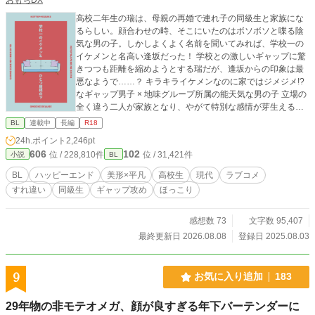
高校二年生の瑞は、母親の再婚で連れ子の同級生と家族にな
るらしい。顔合わせの時、そこにいたのはボソボソと喋る陰
気な男の子。しかしよくよく名前を聞いてみれば、学校一の
イケメンと名高い逢坂だった！ 学校との激しいギャップに驚
きつつも距離を縮めようとする瑞だが、逢坂からの印象は最
悪なようで……？ キラキライケメンなのに家ではジメジメ!?
なギャップ男子 × 地味グループ所属の能天気な男の子 立場の
全く違う二人が家族となり、やがて特別な感情が芽生えるラ
ブストーリー。 全年齢
BL
連載中
長編
R18
24h.ポイント
2,246pt
606
102
位 / 228,810件
位 / 31,421件
小説
BL
BL
ハッピーエンド
美形×平凡
高校生
現代
ラブコメ
すれ違い
同級生
ギャップ攻め
ほっこり
感想数 73
文字数 95,407
最終更新日 2026.08.08
登録日 2025.08.03
9
お気に入り追加
183
29年物の非モテオメガ、顔が良すぎる年下バーテンダーに