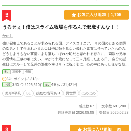
2
お気に入り追加
1,705
うるせぇ！僕はスライム牧場を作るんで邪魔すんな！！
かかし
強い召喚士であることが求められる国、ディスコミニア。 その国のとある侯爵
の次男として生まれたミルコは他に類を見ない優れた素質は持っていたものの、
どうしようもない事情により落ちこぼれや恥だと思われる存在に。 両親や兄弟
の愛情を三歳の頃に失い、やがて十歳になって三ヶ月経ったある日。 自分の誕
生日はスルーして兄弟の誕生を幸せそうに祝う姿に、心の中にあった僅かな期待
がぽっきりと折れてしまう。 自分の価値を再認識したミルコは、悲しい決意を
BL
連載中
長編
胸に抱く。 相棒のスライムと共に、名も存在も家族も捨てて生きていこうと…
24h.ポイント
3,813pt
のんびり新連載。 気まぐれ更新です。 BがLするまでかなり時間が掛かる予定で
341
49
位 / 228,810件
位 / 31,421件
小説
BL
すので注意！ サブCPに人外CPはありますが、主人公は人外CPにはなりませ
ん。 （この世界での獣人は人間の種類の一つですので人外ではないです。） ス
美形×平凡
BL
残酷な描写あり
異世界
ほのぼの
トックなくなるまでは07:10に公開 2026/06/22分からは19:10に公開 他サイトに
も掲載してます
感想数 67
文字数 691,280
最終更新日 2026.08.08
登録日 2025.02.23
3
お気に入り追加
89