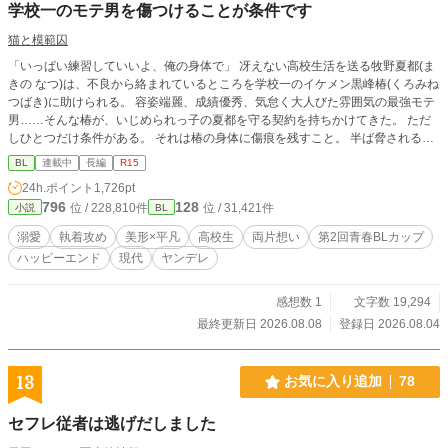
学校一のモテ男を傷つけることが条件です
猫と模範囚
「いっぱい練習していいよ、俺の身体で」 冴えない高校生活を送る牧野夏都(ま
きの なつ)は、不良から絡まれているところを学校一のイケメン黒峰椿(くろみね
つばき)に助けられる。 容姿端麗、成績優秀、気怠く大人びた雰囲気の最強モテ
男……そんな椿が、いじめられっ子の夏都を守る契約を持ちかけてきた。 ただ
しひとつだけ条件がある。 それは椿の身体に傷痕を残すこと。 半ば脅される形
で契約を受け入れた夏都を、椿は学校中が見ている前であからさまに特別扱いし
BL
連載中
長編
R15
て可愛がる。 夏都への好意を隠そうとしない椿の甘い執着。なぜ夏都が選ばれ
24h.ポイント
1,726pt
たのかわからない。 放課後の図書室、夏休みの旅行、文化祭。正反対な二人の
796
128
位 / 228,810件
位 / 31,421件
小説
BL
奇妙な青春と恋の話。 （完結保証）
溺愛
執着攻め
美形×平凡
高校生
両片想い
第2回青春BLカップ
ハッピーエンド
現代
ヤンデレ
感想数 1
文字数 19,294
最終更新日 2026.08.08
登録日 2026.08.04
13
お気に入り追加
78
セフレ従者は逃げだしました