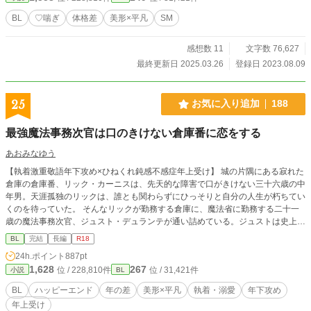
謝罪・ハメ懇願土下座・異物挿入・産卵・貞操帯 (らぶらぶ軸
で書きたい)フィスト・アナルホール 内容が分かりやすいよう
BL
♡喘ぎ
体格差
美形×平凡
SM
更新日とプレイがタイトル。基本繋がってない。 モチベのた
めに、応援や感想waveboxにいただけるととても嬉しいです
感想数 11
文字数 76,627
♡
最終更新日 2025.03.26
登録日 2023.08.09
25
お気に入り追加
188
最強魔法事務次官は口のきけない倉庫番に恋をする
あおみなゆう
【執着激重敬語年下攻め×ひねくれ鈍感不感症年上受け】 城の片隅にある寂れた
倉庫の倉庫番、リック・カーニスは、先天的な障害で口がきけない三十六歳の中
年男。天涯孤独のリックは、誰とも関わらずにひっそりと自分の人生が朽ちてい
くのを待っていた。 そんなリックが勤務する倉庫に、魔法省に勤務する二十一
歳の魔法事務次官、ジュスト・デュランテが通い詰めている。ジュストは史上最
年少で魔法事務次官にまでなった天才魔法使いで、見目麗しい貴族の次男坊で礼
BL
完結
長編
R18
儀正しいのだが、少々強引なところがあった。 ジュストはあの手この手でリッ
24h.ポイント
887pt
クを口説き落とそうとしているのだが、ひねくれたリックはそれを嫌がらせだと
1,628
267
位 / 228,810件
位 / 31,421件
小説
BL
思い込んでいて……。 ※性描写のあるページには＊をつけています。 ※攻めの
愛し方がわりと理不尽です。受けが可哀想に感じることがあるかもしれません。
BL
ハッピーエンド
年の差
美形×平凡
執着・溺愛
年下攻め
悲壮感はないつもりですが、苦手な方はご注意ください。 ※受けは途中から不
年上受け
感症ではなくなります。 ※ドラゴンが好きな方にとって、不快になる描写があ