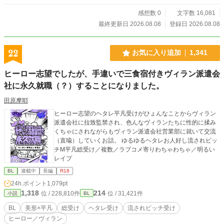
る、千年越しの執着と運命の物語。 輪廻転生/神婚/土着信仰/閉鎖村/和風幻想フ
ァンタジー ※ちょくちょく推敲しては更新し直したりします ※題名の後に
感想数 0
文字数 16,081
「※」がついている話はR18です fujossy小説大賞にエントリー中です。 少しで
最終更新日 2026.08.08
登録日 2026.08.08
も面白いと思っていただけたら、投票で応援してくださると嬉しいです。
22
お気に入り追加
1,341
ヒーロー志望でしたが、手違いで三食宿付きヴィラン派遣会
社に永久就職（？）することになりました。
田原摩耶
ヒーロー志望のヘタレ平凡受けがひょんなことからヴィラン
派遣会社に拉致監禁され、色んなヴィランたちに性的に揉み
くちゃにされながらもヴィラン派遣会社営業部に就いて交流
（直喩）していくお話。 ゆるゆるヘタレお人好し流されビッ
チM平凡総受け／複数／ラブコメ寄りわちゃわちゃ／明るい
レイプ
BL
連載中
長編
R18
24h.ポイント
1,079pt
1,318
214
位 / 228,810件
位 / 31,421件
小説
BL
BL
美形×平凡
総受け
ヘタレ受け
流されビッチ受け
ヒーロー／ヴィラン