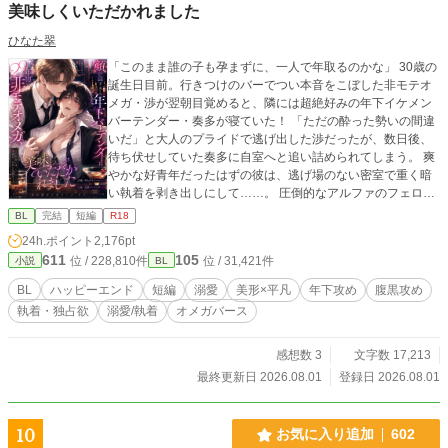
美味しくいただかれました
ひなた翠
「このまま誰の子も孕まずに、一人で年取るのかな」 30歳の
誕生日目前。行きつけのバーでつい本音をこぼした非モテオ
メガ・渉が翌朝目覚めると、隣には超絶好みの年下イケメン
バーテンダー・奏多が寝ていた！ 「ただの酔った勢いの間違
いだ」と大人のプライドで逃げ出した渉だったが、数日後、
待ち伏せしていた奏多に自室へと追い詰められてしまう。 爽
やかな好青年だったはずの彼は、逃げ場のない密室で重く暗
い執着を剥き出しにして……。 圧倒的なアルファのフェロモ
ンと抗えない快楽。三十年間守ってきた平穏な日常は、腹黒
BL
完結
短編
R18
い年下アルファによって容赦なく絡め取られていく――。
24h.ポイント
2,176pt
611
105
位 / 228,810件
位 / 31,421件
小説
BL
BL
ハッピーエンド
短編
溺愛
美形×平凡
年下攻め
腹黒攻め
執着・独占欲
溺愛/執着
オメガバース
感想数 3
文字数 17,213
最終更新日 2026.08.01
登録日 2026.08.01
10
お気に入り追加
602