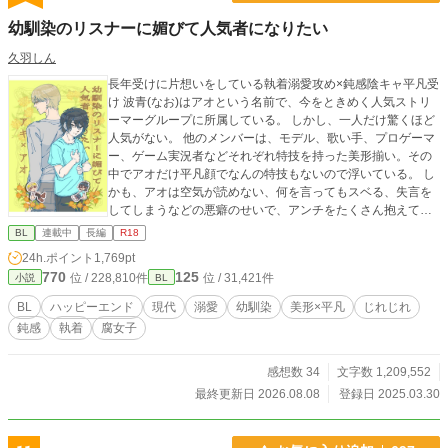
幼馴染のリスナーに媚びて人気者になりたい
久羽しん
長年受けに片想いをしている執着溺愛攻め×鈍感陰キャ平凡受
け 波青(なお)はアオという名前で、今をときめく人気ストリ
ーマーグループに所属している。 しかし、一人だけ驚くほど
人気がない。 他のメンバーは、モデル、歌い手、プロゲーマ
ー、ゲーム実況者などそれぞれ特技を持った美形揃い。その
中でアオだけ平凡顔でなんの特技もないので浮いている。 し
かも、アオは空気が読めない、何を言ってもスベる、失言を
してしまうなどの悪癖のせいで、アンチをたくさん抱えてい
る。 グループに入れたのだって、ブラック企業にぶつかり病
BL
連載中
長編
R18
んでいたアオを、幼馴染で完璧人間の秋風(配信者名、アキ)が
24h.ポイント
1,769pt
優しさで誘ってくれたからに過ぎない。 すっかり自身の存在
770
125
位 / 228,810件
位 / 31,421件
小説
BL
意義を見失っていたアオは、ある日自分たちについている腐
女子ファンの存在をネット上で見つけた。 どうやら彼女らは
BL
ハッピーエンド
現代
溺愛
幼馴染
美形×平凡
じれじれ
幼馴染のアキ×アオをカップリングして妄想することで、日々
鈍感
執着
腐女子
の活力を得ているとかなんとか。興味が惹かれたので、アオ
は配信者本人であることは隠しつつ腐女子界隈に潜入するこ
とにした。 その日から、彼女らを喜ばせ自身の人気を上げよ
感想数 34
文字数 1,209,552
うと、配信上でアキにひたすら営業BLを仕掛けるアオ。する
最終更新日 2026.08.08
登録日 2025.03.30
と、なぜかアキが固まって…。 (ムーンライトノベルズさんに
も投稿しています)