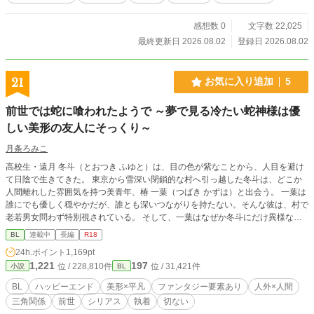
―。 主人公が片思い相手の犬獣人に時間停止魔法をかけてあれやこれやする
話。 成分表：♡喘ぎ 潮吹き ゆるファンタジーな世界観です
感想数 0
文字数 22,025
最終更新日 2026.08.02
登録日 2026.08.02
21
お気に入り追加
5
前世では蛇に喰われたようで ～夢で見る冷たい蛇神様は優
しい美形の友人にそっくり～
月条ろみこ
高校生・遠月 冬斗（とおつき ふゆと）は、目の色が紫なことから、人目を避け
て日陰で生きてきた。 東京から雪深い閉鎖的な村へ引っ越した冬斗は、どこか
人間離れした雰囲気を持つ美青年、椿 一葉（つばき かずは）と出会う。 一葉は
誰にでも優しく穏やかだが、誰とも深いつながりを持たない。そんな彼は、村で
老若男女問わず特別視されている。 そして、一葉はなぜか冬斗にだけ異様なほ
ど優しく接する。 一葉と出会ってから、冬斗が繰り返し見ていた奇妙な夢が
BL
連載中
長編
R18
徐々に変化していく。 夢で冬斗は別人になっており、紫の目を持つ、人とは思
24h.ポイント
1,169pt
えない銀髪の男に執拗に迫られている。そして、その男は一葉にそっくりだっ
1,221
197
位 / 228,810件
位 / 31,421件
小説
BL
た。 そして、夢は回数を追うごとに密度を増し、やがて現実をも侵食してい
く……。 ――引き裂かれた恋人たち。 ――抗えない神婚。 ――そして“大蛇”に
BL
ハッピーエンド
美形×平凡
ファンタジー要素あり
人外×人間
喰われる夢。 一葉は冬斗の紫の瞳をまっすぐに見つめる。 「綺麗だね」 「……
三角関係
前世
シリアス
執着
切ない
食べたら、美味しそう」 白泰村に伝わる“蛇神”の伝承。 雪深い閉鎖村で始ま