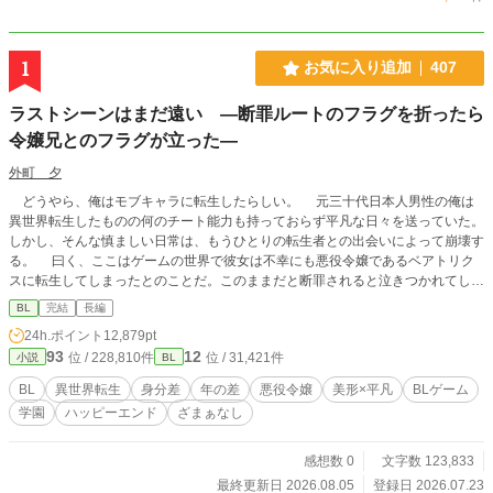
1
お気に入り追加
407
ラストシーンはまだ遠い ―断罪ルートのフラグを折ったら
令嬢兄とのフラグが立った―
外町 夕
どうやら、俺はモブキャラに転生したらしい。 元三十代日本人男性の俺は
異世界転生したものの何のチート能力も持っておらず平凡な日々を送っていた。
しかし、そんな慎ましい日常は、もうひとりの転生者との出会いによって崩壊す
る。 曰く、ここはゲームの世界で彼女は不幸にも悪役令嬢であるベアトリク
スに転生してしまったとのことだ。このままだと断罪されると泣きつかれてしま
い、手助けすることになった俺は断罪ルートのフラグを折るための作戦を考え
BL
完結
長編
る。作戦遂行のために悪役令嬢の兄アルベルトに協力を仰いだが、説得のために
24h.ポイント
12,879pt
俺が口にした言葉は本来だったら主人公が言うはずのものだった。 「もしかし
93
12
位 / 228,810件
位 / 31,421件
小説
BL
て、今ので兄上のルートに入っちゃったんじゃ……」 そんなベアトリクスの
推測を否定したかったが、アルベルトは着々と距離を詰めてくる。セーブのでき
BL
異世界転生
身分差
年の差
悪役令嬢
美形×平凡
BLゲーム
ないこの世界で彼のアプローチをかわしながら、バッドエンドは回避できるの
学園
ハッピーエンド
ざまぁなし
か？運命の日までは一年を切っている。 ※小説家になろう・カクヨムへも掲
載 毎日7:00・19:00の二回更新
感想数 0
文字数 123,833
最終更新日 2026.08.05
登録日 2026.07.23