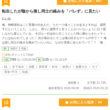
11
お気に入り追加
697
転生したが陰から推し同士の絡みを「バレず」に見たい
むいあ
俺、神崎瑠衣はごく普通の社会人だ。 ただ一つ違うことがあるとすれば、腐男
子だということだ。 しかし、周りに腐男子と言うことがバレないように日々隠
しながら暮らしている。 今日も一日会社に行こうとした時に横からきたトラッ
クにはねられてしまった！ 目が覚めるとそこは俺が好きなゲームの中で！？ 俺
は推し同士の絡みを眺めていたいのに、なぜか美形に迫られていて！？ 「俺は
壁になりたいのにーーーー！！！！」
BL
連載中
長編
24h.ポイント
1,733pt
789
135
位 / 228,810件
位 / 31,421件
小説
BL
BL
年下攻め
溺愛
異世界
転生
総受け
総愛され
モブ
美形×平凡
執着
感想数 2
文字数 21,798
最終更新日 2026.08.08
登録日 2025.03.10
12
お気に入り追加
50