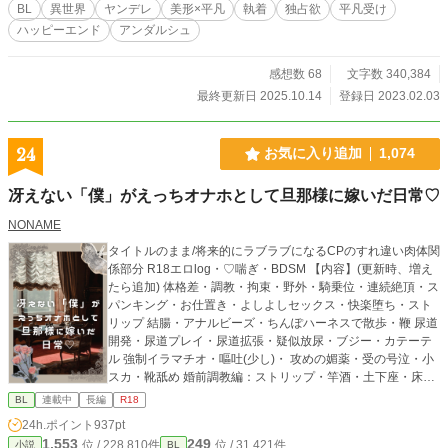
は、主人である第二王子アルベルトと、ヒロインのマリアが
BL
異世界
ヤンデレ
美形×平凡
執着
独占欲
平凡受け
結ばれなければ死んでしまう！ 死を回避するため奮闘する
ハッピーエンド
アンダルシュ
エミルだったが、なぜかアルベルトはマリアに興味がなく、
それどころか自分に強い執着を向けるようになって……！？
■注意書き ※カップリングは固定、総受けではありませんの
感想数 68
文字数 340,384
でご了承ください。 ※サブキャラ同士ですが、男女カップリ
最終更新日 2025.10.14
登録日 2023.02.03
ングがあります。
24
お気に入り追加
1,074
冴えない「僕」がえっちオナホとして旦那様に嫁いだ日常♡
NONAME
タイトルのまま/将来的にラブラブになるCPのすれ違い肉体関
係部分 R18エロlog・♡喘ぎ・BDSM 【内容】(更新時、増え
たら追加) 体格差・調教・拘束・野外・騎乗位・連続絶頂・ス
パンキング・お仕置き・よしよしセックス・快楽堕ち・スト
リップ 結腸・アナルビーズ・ちんぽハーネスで散歩・鞭 尿道
開発・尿道プレイ・尿道拡張・疑似放尿・ブジー・カテーテ
ル 強制イラマチオ・嘔吐(少し)・ 攻めの媚薬・受の号泣・小
スカ・靴舐め 婚前調教編：ストリップ・竿酒・土下座・床舐
め・開発・ぺニス緊縛・イラマチオ・オナ禁 【今後書きた
BL
連載中
長編
R18
い】種付けプレス・体格差のあるプレイ・ピアッシング・鼻
24h.ポイント
937pt
穴射精・喉奥開発・乳首開発・乳首ピアス・おちんぽ様への
1,553
249
位 / 228,810件
位 / 31,421件
小説
BL