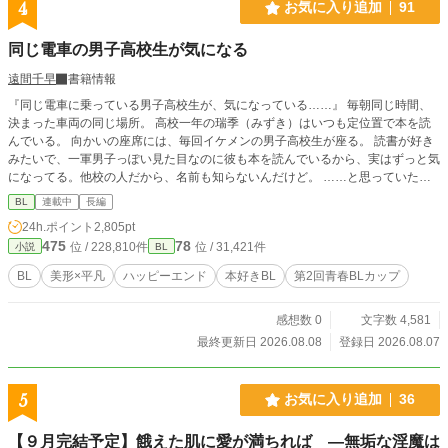
4
お気に入り追加
91
同じ電車の男子高校生が気になる
遠間千早
書籍情報
『同じ電車に乗っている男子高校生が、気になっている……』 毎朝同じ時間、
決まった車両の同じ場所。 高校一年の瑞季（みずき）はいつも定位置で本を読
んでいる。 向かいの座席には、毎回イケメンの男子高校生が座る。 読書が好き
みたいで、一軍男子っぽい見た目なのに彼も本を読んでいるから、実はずっと気
になってる。他校の人だから、名前も知らないんだけど。 ……と思っていた
ら、ある日彼の方から話しかけてきたんですが！？ 美形先輩（春川）と地味キ
BL
連載中
長編
ャラ自認のみずきが毎朝電車でお話しして距離を縮める日常系ＢＬです。 ※長
24h.ポイント
2,805pt
編の息抜きに好きにやりました。 攻め 春川夜鷹(はるかわよだか) 受け 庵野
475
78
位 / 228,810件
位 / 31,421件
小説
BL
瑞季(あんのみずき)
BL
美形×平凡
ハッピーエンド
本好きBL
第2回青春BLカップ
感想数 0
文字数 4,581
最終更新日 2026.08.08
登録日 2026.08.07
5
お気に入り追加
36
【９月完結予定】餓えた肌に愛が満ちれば ―無垢な淫魔は