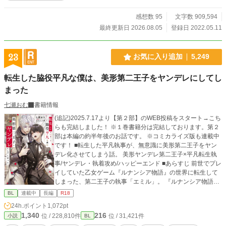
感想数 95
文字数 909,594
最終更新日 2026.08.05
登録日 2022.05.11
23
お気に入り追加
5,249
転生した脇役平凡な僕は、美形第二王子をヤンデレにしてし
まった
七瀬おむ
書籍情報
(追記)2025.7.17より【第２部】のWEB投稿をスタート→こち
らも完結しました！ ※１巻書籍分は完結しております。第２
部は本編の約半年後のお話です。 ※コミカライズ版も連載中
です！ ■転生した平凡執事が、無意識に美形第二王子をヤン
デレ化させてしまう話。 美形ヤンデレ第二王子×平凡転生執
事/ヤンデレ・執着攻め/ハッピーエンド ■あらすじ 前世でプレ
イしていた乙女ゲーム『ルナンシア物語』の世界に転生して
しまった、第二王子の執事「エミル」。 『ルナンシア物語』
は、ヒロインの聖女「マリア」が、俺様系第一王子「イザ
BL
連載中
長編
R18
ク」と、類稀なる美貌を持つが心に闇を抱える第二王子「ア
24h.ポイント
1,072pt
ルベルト」、この二人の王子から取り合いをされるドキドキ
1,340
216
位 / 228,810件
位 / 31,421件
小説
BL
の乙女ゲームである。 しかし、単なる脇役執事であるエミル