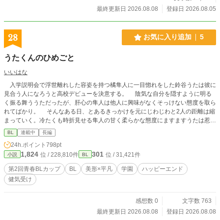
最終更新日 2026.08.08
登録日 2026.08.05
28
お気に入り追加
5
うたくんのひめごと
いいはな
入学説明会で浮世離れした容姿を持つ橘隼人に一目惚れをした鈴谷うたは彼に
見合う人になろうと高校デビューを決意する。 陰気な自分を隠すように明る
く振る舞ううただったが、肝心の隼人は他人に興味がなくそっけない態度を取ら
れてばかり。 そんなある日、とあるきっかけを元にじわじわと2人の距離は縮
まっていく。冷たくも時折見せる隼人の甘く柔らかな態度にますますうたは惹か
れていく。 しかし、嘘が何よりも嫌いだと言う隼人に自分の本当の姿を言い
BL
連載中
長編
出せないうたはどこか後ろめたさを感じながら日々を過ごしていた。 日に日
24h.ポイント
798pt
に募る罪悪感に押しつぶされそうになるうた、さらには隼人の幼馴染だと言う可
1,824
301
位 / 228,810件
位 / 31,421件
小説
BL
憐な容姿を持つ転校生までやってきてーーー。 「君は、本当のおれを知っても
嫌わないでいてくれる…？」 懐に入れた相手にはとことん甘い溺愛美形攻め×臆
第2回青春BLカップ
BL
美形×平凡
学園
ハッピーエンド
病な自分を隠して明るく振る舞う平凡一途受け
健気受け
感想数 0
文字数 763
最終更新日 2026.08.08
登録日 2026.08.08