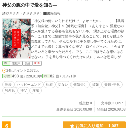
神父の腕の中で愛を知る―
綺沙きさき（きさきさき）
書籍情報
「神父様の傍にいられるだけで、よかったのに――」 【執着
系（無自覚）神父】×【健気な淫魔】 ＜あらすじ＞ 淫魔なの
に人を魅了する容姿も色気もないルネ。 湧き上がる淫魔の欲
を、これまでは娼館で情事を覗き見ることで、何とか餓えを
誤魔化してきた。 そんなルネに手を差し伸べてくれたのは、
どこまでも優しく真っ直ぐな神父・ロイクだった。 「今まで
いろいろと辛かっただろう。でも、ここではそんな想いはさ
せない」 手を差し伸べてくれたその人に、ルネは恩返しがし
たかった。 けれど、ルネの“欲”は、日に日にロイクだけに向
BL
連載中
長編
R18
かっていって……―― 抑えきれないルネの渇きと、知らず深
24h.ポイント
2,672pt
まるロイクの執着。 そしてれ違うふたりの行き着く先は――
493
82
位 / 228,810件
位 / 31,421件
小説
BL
溺愛
ハッピーエンド
執着
切ない
健気受け
嫉妬
美形×平凡
独占欲
神父
淫魔
感想数 0
文字数 21,057
最終更新日 2026.08.08
登録日 2026.08.08
6
お気に入り追加
1,087