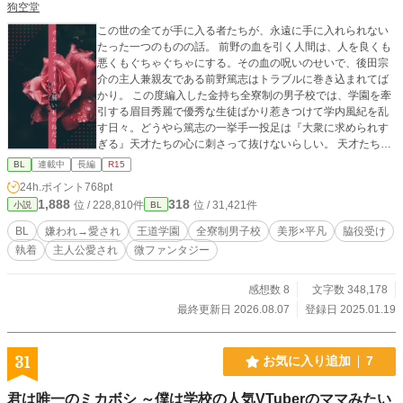
狗空堂
この世の全てが手に入る者たちが、永遠に手に入れられない
たった一つのものの話。 前野の血を引く人間は、人を良くも
悪くもぐちゃぐちゃにする。その血の呪いのせいで、後田宗
介の主人兼親友である前野篤志はトラブルに巻き込まれてば
かり。 この度編入した金持ち全寮制の男子校では、学園を牽
引する眉目秀麗で優秀な生徒ばかり惹きつけて学内風紀を乱
す日々。どうやら篤志の一挙手一投足は『大衆に求められす
ぎる』天才たちの心に刺さって抜けないらしい。 天才たちは
蟻の如く篤志に群がるし、それを快く思わない天才たちのフ
BL
連載中
長編
R15
ァンからはやっかみを買うし、でも主人は毎日能天気だし。
24h.ポイント
768pt
そんな主人を全てのものから護る為、今日も宗介は全方向に
1,888
318
位 / 228,810件
位 / 31,421件
小説
BL
噛み付きながら学生生活を奔走する。 これは、天才の影に隠
れたとるに足らない凡人が、凡人なりに走り続けて少しずつ
BL
嫌われ→愛され
王道学園
全寮制男子校
美形×平凡
脇役受け
認められ愛されていく話。 2025.10.30 第13回ＢＬ大賞に参
執着
主人公愛され
微ファンタジー
加しています。応援していただけると嬉しいです。 ※王道学
園の脇役受け。 ※主人公は従者の方です。 ※序盤は主人の方
が大勢に好かれています。 ※嫌われ(?)→愛されですが、全員
感想数 8
文字数 348,178
が従者を愛すわけではありません。 ※呪いとかが平然と存在
最終更新日 2026.08.07
登録日 2025.01.19
しているので若干ファンタジーです。 ※pixivでも掲載してい
ます。 色々と初めてなので、至らぬ点がありましたらご指摘
いただけますと幸いです。 いいねやコメントは頂けましたら
31
お気に入り追加
7
嬉しくて踊ります。
君は唯一のミカボシ ～僕は学校の人気VTuberのママみたい