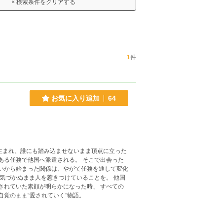
× 検索条件をクリアする
1
件
お気に入り追加
64
生まれ、誰にも踏み込ませないまま頂点に立った
ある任務で他国へ派遣される。 そこで出会った
会いから始まった関係は、やがて任務を通して変化
 気づかぬまま人を惹きつけていることを。 他国
されていた素顔が明らかになった時、 すべての
自覚のまま“愛されていく”物語。