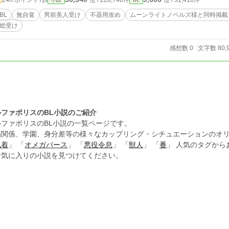
位 / 228,746件
位 / 31,416件
BL
無自覚
男前美人受け
不器用攻め
ムーンライトノベルズ様と同時掲載
総受け
感想数 0
文字数 80,
ルファポリスのBL小説のご紹介
ルファポリスのBL小説の一覧ページです。
場関係、学園、身分差等の様々なカップリング・シチュエーションのオリ
執着
」 「
オメガバース
」 「
悪役令息
」 「
獣人
」 「
番
」 人気のタグか
お気に入りの小説を見つけてください。