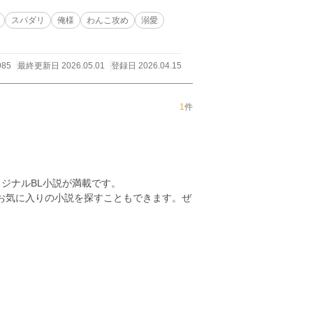
スパダリ
俺様
わんこ攻め
溺愛
985
最終更新日 2026.05.01
登録日 2026.04.15
1
件
ジナルBL小説が満載です。
らお気に入りの小説を探すこともできます。ぜ