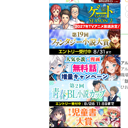
ア
ア
職
「
ひ