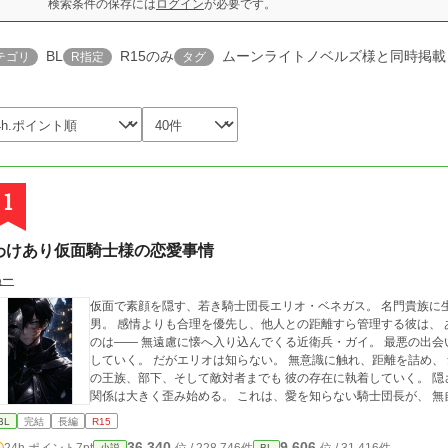
検索条件の保存には
ログイン
が必要です。
BL
R15のみ
ムーンライトノベルズ様と同時掲載
テゴリ
R指定
タグ
1
わけあり仮面騎士様の恋愛事情
ぬー
仮面で素顔を隠す、若き騎士団長エリオ・ベネガス。 名門貴族に
男。 感情よりも合理を優先し、他人との距離すら管理する彼は、 
のは—— 無遠慮に懐へ入り込んでくる近衛兵・ガイ。 最悪の出
していく。 だがエリオは知らない。 無意識に触れ、距離を詰め、
の王族、部下、そして敵対者までも 彼の存在に執着していく。 隠
関係は大きく歪み始める。 これは、愛を知らない騎士団長が、 無
BL
完結
長編
R15
36,340
9,606
24h.ポイント
7pt
小説
BL