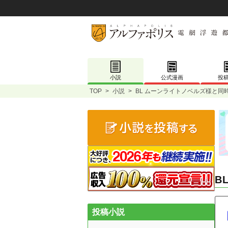
小説
公式漫画
投
TOP
>
小説
>
BL ムーンライトノベルズ様と同
B
投稿小説