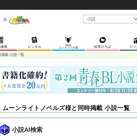
Web
稿漫画
レンタル
絵本ひろば
ビジ
コンテンツ大賞
時掲載 小説一覧
L ムーンライトノベルズ様と同時掲載 小説一覧
小説AI検索