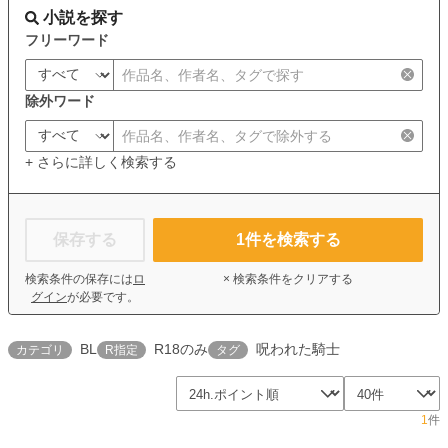
小説を探す
フリーワード
除外ワード
+ さらに詳しく検索する
保存する
1
件を検索する
検索条件の保存には
ロ
× 検索条件をクリアする
グイン
が必要です。
BL
R18のみ
呪われた騎士
カテゴリ
R指定
タグ
1
件