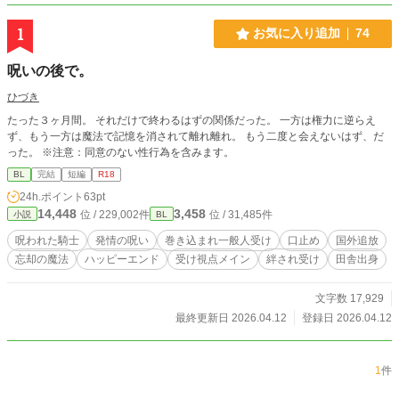
1
お気に入り追加
74
呪いの後で。
ひづき
たった３ヶ月間。 それだけで終わるはずの関係だった。 一方は権力に逆らえ
ず、もう一方は魔法で記憶を消されて離れ離れ。 もう二度と会えないはず、だ
った。 ※注意：同意のない性行為を含みます。
BL
完結
短編
R18
24h.ポイント
63pt
14,448
3,458
位 / 229,002件
位 / 31,485件
小説
BL
呪われた騎士
発情の呪い
巻き込まれ一般人受け
口止め
国外追放
忘却の魔法
ハッピーエンド
受け視点メイン
絆され受け
田舎出身
文字数 17,929
最終更新日 2026.04.12
登録日 2026.04.12
1
件