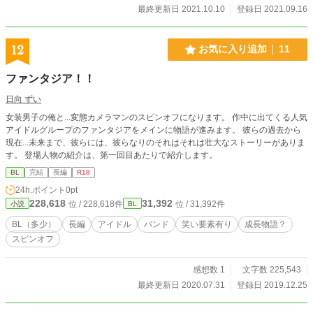
最終更新日 2021.10.10
登録日 2021.09.16
12
お気に入り追加
11
ファンタジア！！
日向 ずい
女装男子の俺と...変態カメラマンのスピンオフになります。 作中に出てくる人気
アイドルグループのファンタジアをメインに物語が進みます。 彼らの過去から
現在...未来まで、彼らには、彼らなりのそれはそれは壮大なストーリーがありま
す。 登場人物の紹介は、第一回目あたりで紹介します。
BL
完結
長編
R18
24h.ポイント
0pt
228,618
31,392
位 / 228,618件
位 / 31,392件
小説
BL
BL（多少）
長編
アイドル
バンド
笑い要素有り
成長物語？
スピンオフ
感想数 1
文字数 225,543
最終更新日 2020.07.31
登録日 2019.12.25