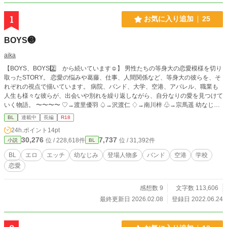
1
お気に入り追加
25
BOYS❸
aika
【BOYS、BOYS2️⃣ から続いています☺︎】 男性たちの等身大の恋愛模様を切り
取ったSTORY。 恋愛の悩みや葛藤、仕事、人間関係など、等身大の彼らを、そ
れぞれの視点で描いています。 病院、バンド、大学、空港、アパレル、職業も
人生も様々な彼らが、出会いや別れを繰り返しながら、自分なりの愛を見つけて
いく物語。 〜〜〜〜 ♡→渡里優羽 ♤→沢渡仁 ♢→南川梓 ♧→宗馬遥 幼なじみ
４人を中心としたそれぞれの世界の人間関係、恋模様を描いています。 長くな
BL
連載中
長編
R18
ったので、続きを３にしました。 短編のように気になった話だけ読んでいただ
24h.ポイント
14pt
けるように、登場人物紹介を入れてもう少し工夫して書きたいなと思っていま
30,276
7,737
位 / 228,618件
位 / 31,392件
小説
BL
す。 ドロドロな恋愛模様、鬼畜、激しいシーンを書くのが好きなので、多くな
りがちです 恋愛を通して各キャラの個性や考え、成長、などを描きつつ、R18
BL
エロ
エッチ
幼なじみ
登場人物多
バンド
空港
学校
要素にも力を入れていきたいです♡ 登場人物多数！色々な男の子がいるので、
恋愛
好みの子を応援してくださると嬉しいです♡ 色々なシチュエーションでのエッ
チ、個性豊かな男の子たちの愛と快楽を追求していく予定です。 R-18/R18/性描
写あり/エロ/エッチ/BL/幼なじみ/恋愛/純愛/NTR/浮気/複数/イケメン/美少年/複数
感想数 9
文字数 113,606
プレイ/変態/上司/部下/先輩/後輩/羞恥プレイ/調教/乱交/同僚/童顔/同棲/バンド/制
最終更新日 2026.02.08
登録日 2022.06.24
服/元彼/元カレ/未練/新彼/彼氏/ 執着/年下/年上/同級生/略奪/タレ目/片思い/禁断/肉
体関係/コスプレ/