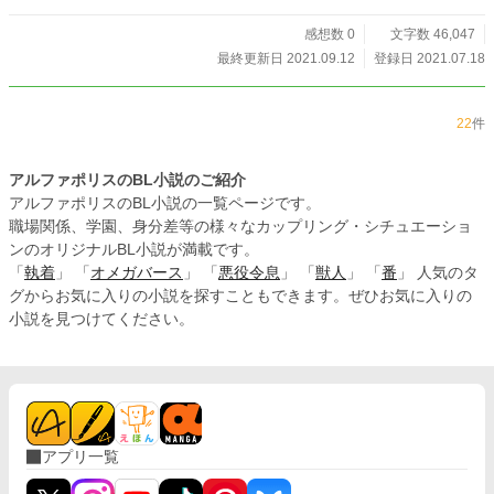
ーーーーー ☆ 王子ちゃんシリーズで、「腹黒王子ちゃんは異世界でも完璧魔王
に溺愛される」の続編的な物語です。 ☆異世界の設定等は「はじめに」にまと
感想数 0
文字数 46,047
めています。独自のファンタジー設定があるので、まずはそちらをお読みくださ
最終更新日 2021.09.12
登録日 2021.07.18
い。 ☆設定はゆっるゆるです。寛大な心でお読み頂けると幸いです。 ☆R18に
は＊を付けます。 ☆途中で前世の現代日本のお話が入ります。
22
件
アルファポリスのBL小説のご紹介
アルファポリスのBL小説の一覧ページです。
職場関係、学園、身分差等の様々なカップリング・シチュエーショ
ンのオリジナルBL小説が満載です。
「
執着
」 「
オメガバース
」 「
悪役令息
」 「
獣人
」 「
番
」 人気のタ
グからお気に入りの小説を探すこともできます。ぜひお気に入りの
小説を見つけてください。
アプリ一覧