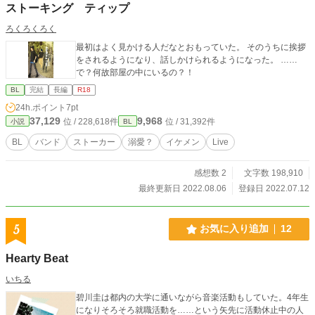
ストーキング ティップ
ろくろくろく
最初はよく見かける人だなとおもっていた。 そのうちに挨拶
をされるようになり、話しかけられるようになった。 ……
で？何故部屋の中にいるの？！
BL
完結
長編
R18
24h.ポイント
7pt
37,129
9,968
位 / 228,618件
位 / 31,392件
小説
BL
BL
バンド
ストーカー
溺愛？
イケメン
Live
感想数 2
文字数 198,910
最終更新日 2022.08.06
登録日 2022.07.12
5
お気に入り追加
12
Hearty Beat
いちる
碧川圭は都内の大学に通いながら音楽活動もしていた。4年生
になりそろそろ就職活動を……という矢先に活動休止中の人