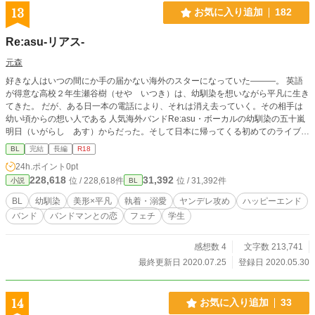
13
お気に入り追加
182
Re:asu-リアス-
元森
好きな人はいつの間にか手の届かない海外のスターになっていた―――。 英語
が得意な高校２年生瀬谷樹（せや いつき）は、幼馴染を想いながら平凡に生き
てきた。 だが、ある日一本の電話により、それは消え去っていく。その相手は
幼い頃からの想い人である 人気海外バンドRe:asu・ボーカルの幼馴染の五十嵐
明日（いがらし あす）からだった。そして日本に帰ってくる初めてのライブに
招待されて…？ 会うたびに距離が近くなっていく二人だが、徐々にそれはおか
BL
完結
長編
R18
しくなっていき…。 甘えん坊美形海外ボーカリスト×英語が得意な平凡高校生
24h.ポイント
0pt
※執着攻・ヤンデレ要素が強めの作品です。シリアス気味。攻めが受けに肉体
228,618
31,392
位 / 228,618件
位 / 31,392件
小説
BL
的・精神的に追い詰める描写・性描写が多い＆強いなのでご注意ください。 こ
の作品はサイト（http://momimomi777.web.fc2.com/index.html）にも掲載してお
BL
幼馴染
美形×平凡
執着・溺愛
ヤンデレ攻め
ハッピーエンド
り、さらに加筆修正を加えたものとなります。
バンド
バンドマンとの恋
フェチ
学生
感想数 4
文字数 213,741
最終更新日 2020.07.25
登録日 2020.05.30
14
お気に入り追加
33