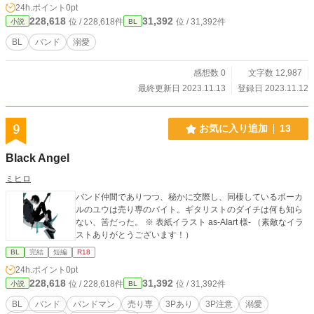
24h.ポイント
0pt
228,618
31,392
位 / 228,618件
位 / 31,392件
小説
BL
BL
バンド
溺愛
感想数 0
文字数 12,987
最終更新日 2023.11.13
登録日 2023.11.12
9
お気に入り追加
13
Black Angel
ミヒロ
バンド仲間でありつつ、秘かに交際し、同棲しているボーカ
ルのユウは売り専のバイト。ギタリストのダイチは何も知ら
ない、筈だった。 ※ 表紙イラスト as-AIart 様- （素敵なイラ
ストありがとうございます！）
BL
完結
短編
R18
24h.ポイント
0pt
228,618
31,392
位 / 228,618件
位 / 31,392件
小説
BL
BL
バンド
バンドマン
売り専
3Pあり
3P注意
溺愛