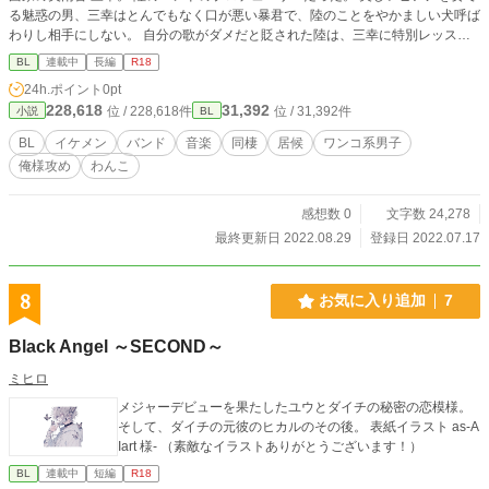
る魅惑の男、三幸はとんでもなく口が悪い暴君で、陸のことをやかましい犬呼ば
わりし相手にしない。 自分の歌がダメだと貶された陸は、三幸に特別レッスン
をしてもらうことになり彼の部屋に居候することに。 暴君とワンコのはちゃめ
BL
連載中
長編
R18
ちゃな共同生活が始まった。 バンド仲間との絆を深め成長していく陸の、葛藤
24h.ポイント
0pt
と成長、そして初めての恋を綴った物語。 R-18/R18/性描写あり/エロ/エッチ/B
228,618
31,392
位 / 228,618件
位 / 31,392件
小説
BL
L/幼なじみ/恋愛/純愛/NTR/浮気/複数/イケメン/美少年/上司/部下/先輩/後輩/羞恥プ
レイ/同僚/童顔/同棲/バンド/元彼/元カレ/未練/新彼/彼氏/執着/年下/年上/同級生/略
BL
イケメン
バンド
音楽
同棲
居候
ワンコ系男子
奪/タレ目/片思い/禁断/ワンコ/俺様/プロデューサー/ピアニスト/ギタリスト/可愛
俺様攻め
わんこ
い系男子/
感想数 0
文字数 24,278
最終更新日 2022.08.29
登録日 2022.07.17
8
お気に入り追加
7
Black Angel ～SECOND～
ミヒロ
メジャーデビューを果たしたユウとダイチの秘密の恋模様。
そして、ダイチの元彼のヒカルのその後。 表紙イラスト as-A
Iart 様- （素敵なイラストありがとうございます！）
BL
連載中
短編
R18