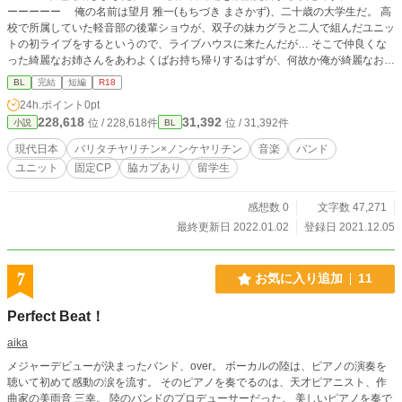
ーーーーー 俺の名前は望月 雅一(もちづき まさかず)、二十歳の大学生だ。 高
校で所属していた軽音部の後輩ショウが、双子の妹カグラと二人で組んだユニッ
トの初ライブをするというので、ライブハウスに来たんだが… そこで仲良くな
った綺麗なお姉さんをあわよくばお持ち帰りするはずが、何故か俺が綺麗なお兄
さんにお持ち帰りされてしまった？？！ えーっと、ちょっと待って？？俺は何
BL
完結
短編
R18
で男とラブホに来てるんだっ？？！！！しかもすでに部屋の中じゃねぇかっ
24h.ポイント
0pt
っ？！酒の席でのノリ？ノリって怖ぇぇぇぇぇっ！！どうなっちゃうの、俺ぇ
228,618
31,392
位 / 228,618件
位 / 31,392件
小説
BL
っ？？！！！ これは、ノンケでヤリチンだった俺が、バリタチのヤリチン外
国人に体から堕とされ、その後溺愛されてしまうお話。 ーーーーーーーーー ☆
現代日本
バリタチヤリチン×ノンケヤリチン
音楽
バンド
最初にモブの女性が登場しますが、その時だけです。深い絡みはありません。
ユニット
固定CP
脇カプあり
留学生
☆前作までのキャラが多々登場しますが、この物語は独立したお話ですので本作
だけでお読みいただけます。 ただ、前作までの登場人物の紹介じみた文章が
時々入ります。ウザかったらすみません。 ☆一応、前作(異世界編)の登場人物の
感想数 0
文字数 47,271
前世(現代日本)という裏？設定ですが、前作を読んでいなくても全く問題ありま
最終更新日 2022.01.02
登録日 2021.12.05
せん。 ☆軽い感じでサクッと終わる短編になる予定です。辛い出来事などは起
こりませんのでお気軽にお読みください。 ☆R18には＊を付けます。
7
お気に入り追加
11
Perfect Beat！
aika
メジャーデビューが決まったバンド、over。 ボーカルの陸は、ピアノの演奏を
聴いて初めて感動の涙を流す。 そのピアノを奏でるのは、天才ピアニスト、作
曲家の美雨音 三幸。 陸のバンドのプロデューサーだった。 美しいピアノを奏で