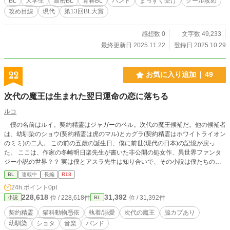
BL
大学生
濃密BL
青春BL
バンド
まっすぐ受け
クール攻め
先輩を探している」と打ち明けられる。 そこから二人は、恋愛にまつわる恥ず
攻め目線
現代
第13回BL大賞
かしい話をするようになり……。 音楽と恋が、二人の人生にゆっくり重なって
いく、青春かもしれない物語。
感想数 0
文字数 49,233
最終更新日 2025.11.22
登録日 2025.10.29
22
お気に入り追加
49
次代の魔王は生まれた翌日運命の恋に落ちる
ルコ
僕の名前はルイ。契約精霊はジャガーのベル。次代の魔王候補だ。他の候補者
は、幼馴染のショウ(契約精霊は虎のマル)とカグラ(契約精霊はホワイトライオン
のミミ)の二人。 この前の五歳の誕生日、僕に前世(現代の日本)の記憶が戻っ
た。 ここは、作家の冬崎明日楽先生が書いた非公開の処女作、異世界ファンタ
ジー小説の世界？？ 実は僕とアスラ先生は知り合いで、その小説は僕たちの身
近な人物が丸ごと異世界に居たら？っていう設定なんだ。 で、非公開を条件に
BL
連載中
長編
R18
アスラ先生に許可をもらって、その続編を前世の僕(月影瑠依 十五歳)が好き勝手
24h.ポイント
0pt
に書いてたんだけど、それがそのまま現実になってる？？ けど、元の世界とは
228,618
31,392
位 / 228,618件
位 / 31,392件
小説
BL
幼馴染のショウの性格が違いすぎて・・僕の願望通りに優しくなり過ぎだよ
っ！！ 次代の魔王(僕が書いた小説ではショウが魔王になる)がこれでいい
契約精霊
猫科動物憑依
執着/溺愛
次代の魔王
脇カプあり
の？？！ これは、次代の魔王がただひたすら甘々に幼馴染を溺愛するだけの物
幼馴染
ショタ
音楽
バンド
語？？ そして、今代の魔王がひたすら王妃を溺愛する物語でもある。 ーーーー