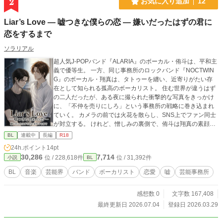
2
お気に入り追加
12
Liar’s Love ― 嘘つきな僕らの恋 ― 嫌いだったはずの君に
恋をするまで
ソラリアル
超人気J-POPバンド『ALARIA』のボーカル・侑斗は、平和主
義で優等生。 一方、同じ事務所のロックバンド『NOCTWIN
G』のボーカル・翔真は、タトゥーを纏い、近寄りがたい存
在として知られる孤高のボーカリスト。 住む世界が違うはず
の二人だったが、ある夜に撮られた衝撃的な写真をきっかけ
に、「不仲を売りにしろ」という事務所の戦略に巻き込まれ
ていく。 カメラの前では火花を散らし、SNS上でファン同士
が対立する。 けれど、憎しみの裏側で、侑斗は翔真の素顔と
不器用な優しさに触れていく。 しかし、二人の距離が近づく
BL
連載中
長編
R18
ほど、見えない力は静かに牙を剥く。 抗えない現実の中で、
24h.ポイント
14pt
侑斗は大切な居場所を守るため、ある決意を胸にする。 これ
30,286
7,714
位 / 228,618件
位 / 31,392件
小説
BL
は、ステージの光と影の狭間で出会った二人が、 傷つきなが
らも「真実の恋」を掴み取るまでの物語。 【小説家になろ
BL
音楽
芸能界
バンド
ボーカリスト
恋愛
嘘
芸能事務所
う・エブリスタでも同時更新中】
感想数 0
文字数 167,408
最終更新日 2026.07.04
登録日 2026.03.29