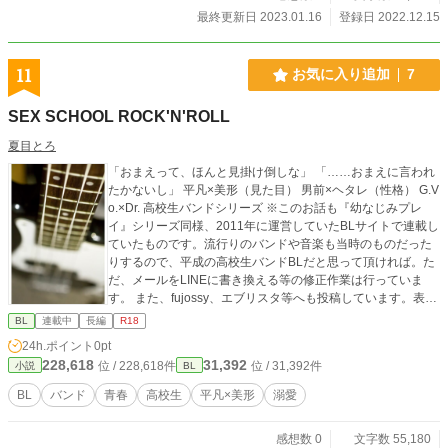
最終更新日 2023.01.16
登録日 2022.12.15
11
お気に入り追加
7
SEX SCHOOL ROCK'N'ROLL
夏目とろ
「おまえって、ほんと見掛け倒しな」 「……おまえに言われ
たかないし」 平凡×美形（見た目） 男前×ヘタレ（性格） G.V
o.×Dr. 高校生バンドシリーズ ※このお話も『幼なじみプレ
イ』シリーズ同様、2011年に運営していたBLサイトで連載し
ていたものです。流行りのバンドや音楽も当時のものだった
りするので、平成の高校生バンドBLだと思って頂ければ。た
だ、メールをLINEに書き換える等の修正作業は行っていま
す。 また、fujossy、エブリスタ等へも投稿しています。表紙
画像はフリー素材『ぱくたそ』様からお借りしました
BL
連載中
長編
R18
24h.ポイント
0pt
228,618
31,392
位 / 228,618件
位 / 31,392件
小説
BL
BL
バンド
青春
高校生
平凡×美形
溺愛
感想数 0
文字数 55,180