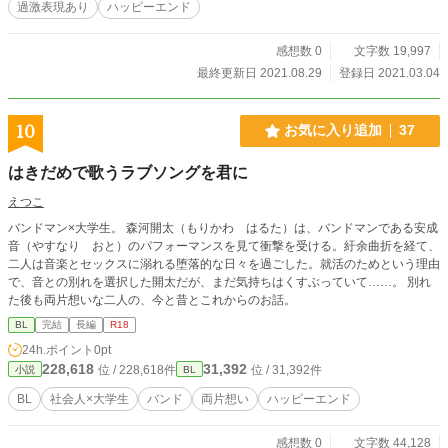
過激表現あり
ハッピーエンド
感想数 0
文字数 19,997
最終更新日 2021.08.29
登録日 2021.03.04
10
お気に入り追加
37
はきだめで歌うラブソングを君に
えつこ
バンドマン×大学生。 森河開太（もりかわ はるた）は、バンドマンである安成
音（やすなり おと）のパフォーマンスを見て衝撃を受ける。紆余曲折を経て、
二人は音楽とセックスに溺れる堕落的な日々を過ごした。就活のためという理由
で、音との別れを選択した開太だが、まだ気持ちはくすぶっていて……。 別れ
た後も両片想いな二人の、今と昔とこれからのお話。
BL
完結
長編
R18
24h.ポイント
0pt
228,618
31,392
位 / 228,618件
位 / 31,392件
小説
BL
BL
社会人×大学生
バンド
両片想い
ハッピーエンド
感想数 0
文字数 44,128