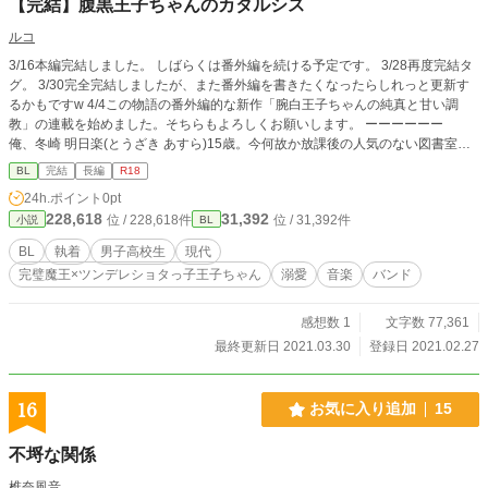
【完結】腹黒王子ちゃんのカタルシス
ルコ
3/16本編完結しました。 しばらくは番外編を続ける予定です。 3/28再度完結タ
グ。 3/30完全完結しましたが、また番外編を書きたくなったらしれっと更新す
るかもですw 4/4この物語の番外編的な新作「腕白王子ちゃんの純真と甘い調
教」の連載を始めました。そちらもよろしくお願いします。 ーーーーーー
俺、冬崎 明日楽(とうざき あすら)15歳。今何故か放課後の人気のない図書室
で、男の先輩に本棚ドンされてます… その先輩の名は秋月 暁弥(あきづき き
BL
完結
長編
R18
ょうや)。 完璧王子と言われるハイスペック持ちの超絶イケメン。 まぁ、俺から
24h.ポイント
0pt
したら完璧王子って言うより、完璧魔王だけどな。 こいつが小六になるまで
228,618
31,392
位 / 228,618件
位 / 31,392件
小説
BL
は毎日のように俺と遊んでたんだ。 なのに、キョウの背が急に伸び出した頃か
ら徐々に避けられ、中学生時代はガン無視状態。 なのに何なのこの状況！ こ
BL
執着
男子高校生
現代
れは、ちょっと気が強いだけの腹黒とは言い難いツンデレ属性のショタっ子風味
完璧魔王×ツンデレショタっ子王子ちゃん
溺愛
音楽
バンド
王子ちゃんが、完璧魔王に長年放置、翻弄、溺愛された末、カタルシスを得て幸
せになる物語。 ☆カタルシスとは、溜まりまくっていた鬱憤を吐き出すことに
より、心が浄化されたり、快感を得たりすることです。 医学的には、排泄とい
感想数 1
文字数 77,361
う意味もあるらしく…何か意味深w ーーーーーー 年季の入った読み専でした
最終更新日 2021.03.30
登録日 2021.02.27
が、何を血迷ったかBLを書いてしまいました。BL初心者なのに… なので、温か
い目で見ていただけると幸いです。 基本固定CPのハッピーエンド至上主義。 辛
い出来事は起こらない予定です。 R18には＊を付けます。
16
お気に入り追加
15
不埒な関係
椎奈風音