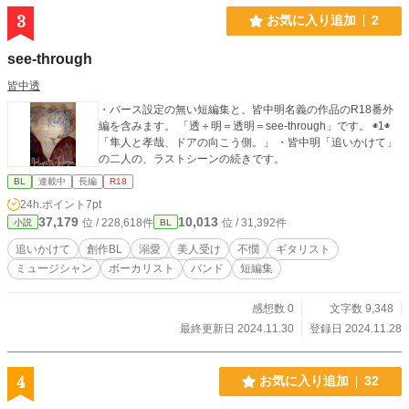
3
お気に入り追加
2
see-through
皆中透
・バース設定の無い短編集と、皆中明名義の作品のR18番外
編を含みます。 「透＋明＝透明＝see-through」です。 ◉1◉
「隼人と孝哉、ドアの向こう側。」 ・皆中明「追いかけて」
の二人の、ラストシーンの続きです。
BL
連載中
長編
R18
24h.ポイント
7pt
37,179
10,013
位 / 228,618件
位 / 31,392件
小説
BL
追いかけて
創作BL
溺愛
美人受け
不憫
ギタリスト
ミュージシャン
ボーカリスト
バンド
短編集
感想数 0
文字数 9,348
最終更新日 2024.11.30
登録日 2024.11.28
4
お気に入り追加
32