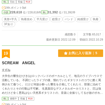
BL
完結
長編
R18
24h.ポイント
0pt
228,618
31,392
位 / 228,618件
位 / 31,392件
小説
BL
美形×平凡
執着攻め
平凡受け
総受け
バンド
鈍感受け
執着
3Pあり
感想数 0
文字数 65,017
最終更新日 2022.12.09
登録日 2022.10.29
19
お気に入り追加
5
SCREAM ANGEL
すずね
大学生の響生(ひびき)はロックバンドのボーカルとして、地元のライブハウスで
活動している。 不調だったライブの後、憧れていたギタリストのコウに酷く罵
倒されて傷つく。 だけど何故か酔った響生を介抱してくれたり、部屋に泊めて
くれたりとその行動は不可解。 生真面目なデスメタルボーカリストと、圧は強
めだけど全く悪気はない天然系ギタリストの、音楽に全振りしてるが故のすれ違
いじれじれラブ。 音楽の描写長め。 特殊なジャンルの為、興味ない方は読み飛
BL
連載中
長編
R18
ばしながら進めてください。 久しぶりの現代ものです。 短編のつもりですが、
24h.ポイント
0pt