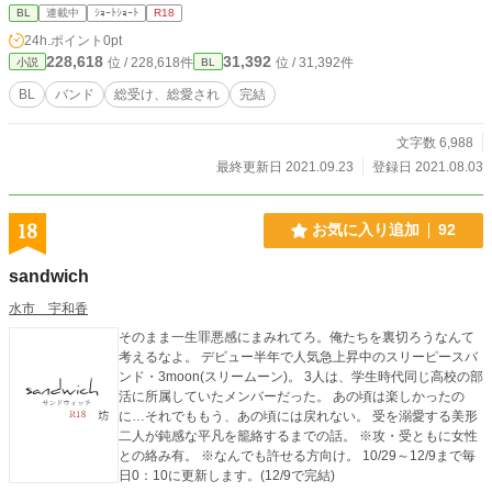
BL
連載中
ｼｮｰﾄｼｮｰﾄ
R18
24h.ポイント
0pt
228,618
31,392
位 / 228,618件
位 / 31,392件
小説
BL
BL
バンド
総受け、総愛され
完結
文字数 6,988
最終更新日 2021.09.23
登録日 2021.08.03
18
お気に入り追加
92
sandwich
水市 宇和香
そのまま一生罪悪感にまみれてろ。俺たちを裏切ろうなんて
考えるなよ。 デビュー半年で人気急上昇中のスリーピースバ
ンド・3moon(スリームーン)。 3人は、学生時代同じ高校の部
活に所属していたメンバーだった。 あの頃は楽しかったの
に…それでももう、あの頃には戻れない。 受を溺愛する美形
二人が鈍感な平凡を籠絡するまでの話。 ※攻・受ともに女性
との絡み有。 ※なんでも許せる方向け。 10/29～12/9まで毎
日0：10に更新します。(12/9で完結)