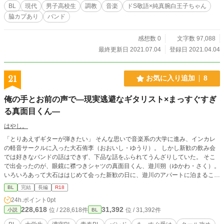
会った事により、兄とジュン様の秋月親子にますます傾倒しつつ、シグに愛さ
BL
現代
男子高校生
調教
音楽
ドS敬語×純真腕白王子ちゃん
れ、調教されていく物語？？ ーーーーーーーー ☆この物語単品でも読めるよ
脇カプあり
バンド
うにはしているつもりですが、前作「腹黒王子ちゃんのカタルシス」を読んでか
らの方が分かりやすいかとは思います。 ☆調教といっても緩めで言葉責め中心
です。ガチなプレイを期待されている方のご期待には添えないかと思います。
感想数 0
文字数 97,088
☆シグ(夏秋 紫暮)は、前作に出てくるキョウ様親衛隊の三代目隊長です。前作の
最終更新日 2021.07.04
登録日 2021.04.04
主人公、明日楽は暗部の長(あんぶのおさ)と呼んでいます。なぜ暗部かという
と、テンプレ異世界ファンタジーの王家が使う暗部(隠密のような存在)と、親衛
隊が同様の働きをするからです。 ☆R18には＊を付けます。
21
お気に入り追加
8
俺の手とお前の声で―現実逃避なギタリスト×まっすぐすぎ
る真面目くん―
はやし。
「とりあえずギターが弾きたい」 そんな思いで音楽系の大学に進み、インカレ
の軽音サークルに入った大石侑李（おおいし・ゆうり）。 しかし新歓の飲み会
では好きなバンドの話はできず、下品な話をふられてうんざりしていた。 そこ
で出会ったのが、眼鏡に襟つきシャツの真面目くん、遊川朔（ゆかわ・さく）。
いろいろあって大石ははじめて会った新歓の日に、遊川のアパートに泊まること
となり、そこから妙な縁ができた。 やがて大石は、文学部に通う遊川から「作
BL
完結
長編
R18
詞ってどうやるの？」と訊かれる。 さらに「音楽をやったことはないし、楽譜
24h.ポイント
0pt
も読めない」という遊川が、実はボーカルの才能があることを知る。 お互いの
228,618
31,392
位 / 228,618件
位 / 31,392件
小説
BL
才能に魅力を感じた二人は、一緒に音楽をやることになる。 その中で大石は遊
川から「インカレの軽音サークルにいるかもしれない、男子校時代に好きだった