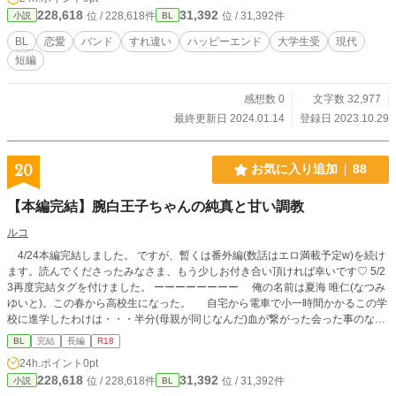
長くなってしまったらすみません（汗）
228,618
31,392
位 / 228,618件
位 / 31,392件
小説
BL
BL
恋愛
バンド
すれ違い
ハッピーエンド
大学生受
現代
短編
感想数 0
文字数 32,977
最終更新日 2024.01.14
登録日 2023.10.29
20
お気に入り追加
88
【本編完結】腕白王子ちゃんの純真と甘い調教
ルコ
4/24本編完結しました。 ですが、暫くは番外編(数話はエロ満載予定w)を続け
ます。読んでくださったみなさま、もう少しお付き合い頂ければ幸いです♡ 5/2
3再度完結タグを付けました。 ーーーーーーーー 俺の名前は夏海 唯仁(なつみ
ゆいと)。この春から高校生になった。 自宅から電車で小一時間かかるこの学
校に進学したわけは・・・半分(母親が同じなんだ)血が繋がった会った事のない
兄、秋月 暁弥(あきづき きょうや)の母校なので。って、正直兄はどうでもい
BL
完結
長編
R18
い。その兄の父親、MAGってバンドのボーカルのジュン様になんとか会えない
24h.ポイント
0pt
かな？って思ったからだ。 これは、MAGの動画を見てジュン様の大ファンに
228,618
31,392
位 / 228,618件
位 / 31,392件
小説
BL
なった俺が、進学した高校で兄の狂信者の夏秋 紫暮(なつあき しぐれ=シグ)と出