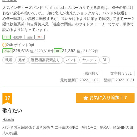
人気インディーズバンド『unfinished』のボーカルである夏樹は、双子の弟に叶
わない恋心を抱いていた。 弟に恋人が出来たショックから、バンドを脱退し、
心機一転新しい高校に転校するが、追いかけるように弟まで転校してきてーー？
隠れ執着系弟×無自覚美人兄 『秘密の関係』のサイドストーリーですが、単体で
読めるようになっています。
BL
連載中
長編
R18
24h.ポイント
0pt
228,618
31,392
位 / 228,618件
位 / 31,392件
小説
BL
執着
兄弟
近親相姦要素あり
バンド
ヤンデレ
BL
感想数 0
文字数 3,331
最終更新日 2022.11.02
登録日 2022.10.31
17
お気に入り追加
7
歌うたい
Hazuki
バンド内三角関係？四角関係？ 二十歳の煌KO、智TOMO、魁KAI、慎SHINの四
人のお話。