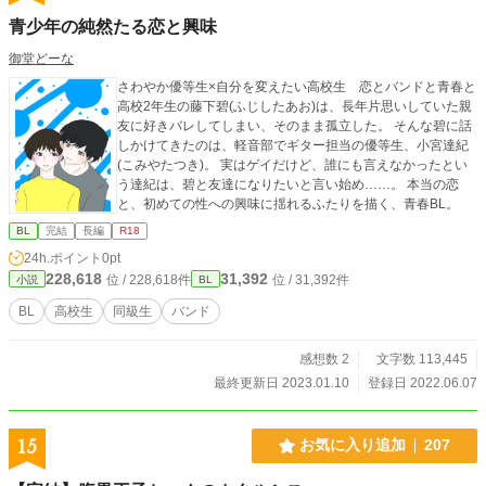
青少年の純然たる恋と興味
御堂どーな
さわやか優等生×自分を変えたい高校生 恋とバンドと青春と
高校2年生の藤下碧(ふじしたあお)は、長年片思いしていた親
友に好きバレしてしまい、そのまま孤立した。 そんな碧に話
しかけてきたのは、軽音部でギター担当の優等生、小宮達紀
(こみやたつき)。 実はゲイだけど、誰にも言えなかったとい
う達紀は、碧と友達になりたいと言い始め……。 本当の恋
と、初めての性への興味に揺れるふたりを描く、青春BL。
BL
完結
長編
R18
24h.ポイント
0pt
228,618
31,392
位 / 228,618件
位 / 31,392件
小説
BL
BL
高校生
同級生
バンド
感想数 2
文字数 113,445
最終更新日 2023.01.10
登録日 2022.06.07
15
お気に入り追加
207