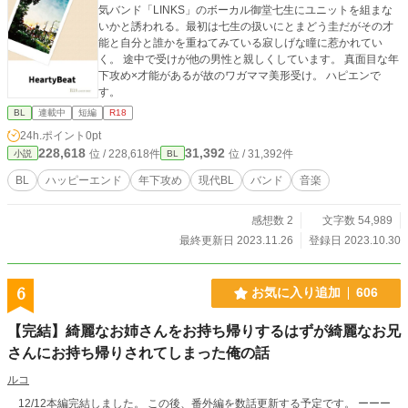
気バンド「LINKS」のボーカル御堂七生にユニットを組まな
いかと誘われる。最初は七生の扱いにとまどう圭だがその才
能と自分と誰かを重ねてみている寂しげな瞳に惹かれてい
く。 途中で受けが他の男性と親しくしています。 真面目な年
下攻め×才能があるが故のワガママ美形受け。 ハピエンで
す。
BL
連載中
短編
R18
24h.ポイント
0pt
228,618
31,392
位 / 228,618件
位 / 31,392件
小説
BL
BL
ハッピーエンド
年下攻め
現代BL
バンド
音楽
感想数 2
文字数 54,989
最終更新日 2023.11.26
登録日 2023.10.30
6
お気に入り追加
606
【完結】綺麗なお姉さんをお持ち帰りするはずが綺麗なお兄
さんにお持ち帰りされてしまった俺の話
ルコ
12/12本編完結しました。 この後、番外編を数話更新する予定です。 ーーー