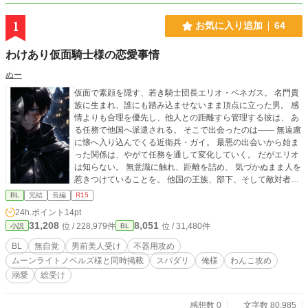
1
お気に入り追加
64
わけあり仮面騎士様の恋愛事情
ぬー
仮面で素顔を隠す、若き騎士団長エリオ・ベネガス。 名門貴
族に生まれ、誰にも踏み込ませないまま頂点に立った男。 感
情よりも合理を優先し、他人との距離すら管理する彼は、 あ
る任務で他国へ派遣される。 そこで出会ったのは—— 無遠慮
に懐へ入り込んでくる近衛兵・ガイ。 最悪の出会いから始ま
った関係は、やがて任務を通して変化していく。 だがエリオ
は知らない。 無意識に触れ、距離を詰め、 気づかぬまま人を
惹きつけていることを。 他国の王族、部下、そして敵対者ま
でも 彼の存在に執着していく。 隠されていた素顔が明らかに
BL
完結
長編
R15
なった時、 すべての関係は大きく歪み始める。 これは、愛を
24h.ポイント
14pt
知らない騎士団長が、 無自覚のまま“愛されていく”物語。
31,208
8,051
位 / 228,979件
位 / 31,480件
小説
BL
BL
無自覚
男前美人受け
不器用攻め
ムーンライトノベルズ様と同時掲載
スパダリ
俺様
わんこ攻め
溺愛
総受け
感想数 0
文字数 80,985