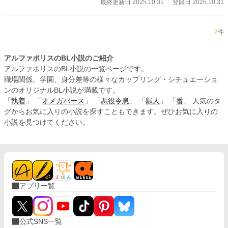
最終更新日 2025.10.31
登録日 2025.10.31
2
件
アルファポリスのBL小説のご紹介
アルファポリスのBL小説の一覧ページです。
職場関係、学園、身分差等の様々なカップリング・シチュエーショ
ンのオリジナルBL小説が満載です。
「
執着
」 「
オメガバース
」 「
悪役令息
」 「
獣人
」 「
番
」 人気のタ
グからお気に入りの小説を探すこともできます。ぜひお気に入りの
小説を見つけてください。
アプリ一覧
公式SNS一覧