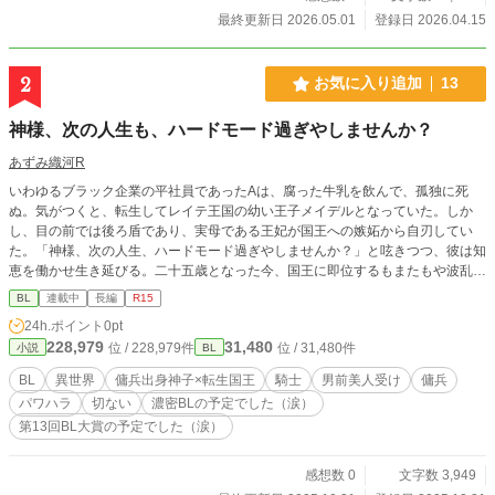
最終更新日 2026.05.01
登録日 2026.04.15
2
お気に入り追加
13
神様、次の人生も、ハードモード過ぎやしませんか？
あずみ織河R
いわゆるブラック企業の平社員であったAは、腐った牛乳を飲んで、孤独に死
ぬ。気がつくと、転生してレイテ王国の幼い王子メイデルとなっていた。しか
し、目の前では後ろ盾であり、実母である王妃が国王への嫉妬から自刃してい
た。「神様、次の人生、ハードモード過ぎやしませんか？」と呟きつつ、彼は知
恵を働かせ生き延びる。二十五歳となった今、国王に即位するもまたもや波乱が
巻き込まれて―――。※攻×受が後半でイチャコラしちゃいます♡※お気に入り
BL
連載中
長編
R15
登録ありがとうございます。とてもうれしいです♡※この作品の臣下カップルの
24h.ポイント
0pt
話もいつか書きたいなと思っています♡ なお、本作は完結し一度は「第13回BL
228,979
31,480
位 / 228,979件
位 / 31,480件
小説
BL
大賞」にエントリーしたつもりですが、ななななんと、タグ付けだけしてエント
リーしておりませんでした♡♡♡作者おバカ♡次回への良き教訓となったので次
BL
異世界
傭兵出身神子×転生国王
騎士
男前美人受け
傭兵
からは気をつけます♡みなさまもお気をつけてあそばせ♡♡♡つきましては、本
パワハラ
切ない
濃密BLの予定でした（涙）
作は連作でのせて行きます♡
第13回BL大賞の予定でした（涙）
感想数 0
文字数 3,949