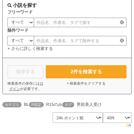
小説を探す
フリーワード
除外ワード
+ さらに詳しく検索する
保存する
2
件を検索する
検索条件の保存には
ロ
× 検索条件をクリアする
グイン
が必要です。
BL
R15のみ
男前美人受け
カテゴリ
R指定
タグ
2
件